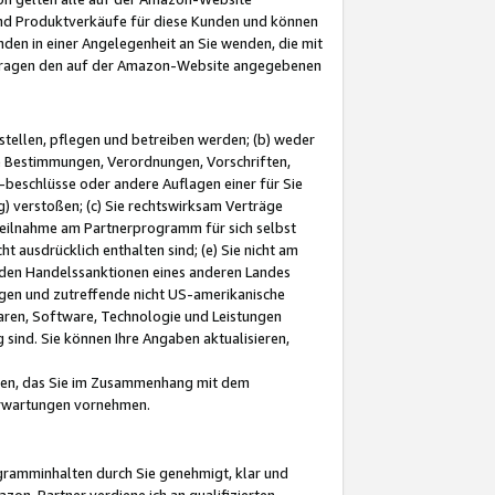
und Produktverkäufe für diese Kunden und können
nden in einer Angelegenheit an Sie wenden, die mit
e-Fragen den auf der Amazon-Website angegebenen
stellen, pflegen und betreiben werden; (b) weder
e Bestimmungen, Verordnungen, Vorschriften,
-beschlüsse oder andere Auflagen einer für Sie
 verstoßen; (c) Sie rechtswirksam Verträge
r Teilnahme am Partnerprogramm für sich selbst
t ausdrücklich enthalten sind; (e) Sie nicht am
den Handelssanktionen eines anderen Landes
gen und zutreffende nicht US-amerikanische
ren, Software, Technologie und Leistungen
sind. Sie können Ihre Angaben aktualisieren,
men, das Sie im Zusammenhang mit dem
 Erwartungen vornehmen.
ogramminhalten durch Sie genehmigt, klar und
zon-Partner verdiene ich an qualifizierten