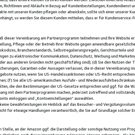
, Richtlinien und Abläufe in Bezug auf Kundenbestellungen, Kundendienst 
kte mit unseren Kunden pflegen oder abwickeln; sollte sich einer unserer Ku
nhängt, so werden Sie diesem Kunden mitteilen, dass er für Kundenservic
emäß dieser Vereinbarung am Partnerprogramm teilnehmen und Ihre Website er
ellung, Pflege oder der Betrieb Ihrer Website gegen anwendbare gesetzlich
skodizes, Branchenstandards, Selbstregulierungsregeln, Gerichtsurteile und 
ngen zu elektronischer Kommunikation, Datenschutz, Werbung und Marketing)
 oder aus anderen Gründen nicht geschäftsfähig sind); (d) Sie den Nutzen de
cherungen, Garantien oder Aussagen verlassen, die in dieser Vereinbarung nich
gebote nutzen, wenn Sie US-Handelssanktionen oder US-Recht entsprechen
men; (f) Sie alle US-amerikanischen Ausfuhr- und Wiederausfuhrbeschränkun
ten, die den Bestimmungen der US-Gesetze entsprechen und ggf. für die Wa
hang mit dem Partnerprogramm machen, jederzeit zutreffend und vollständig 
 Konto einloggen und „Kontoeinstellungen“ auswählen.
keine Gewährleistungen im Hinblick auf das Besucher- und Vergütungsvolu
icht für etwaige Handlungen verantwortlich, die Sie auf Grundlage solcher
en Stelle, an der Amazon ggf. die Darstellung oder sonstige Nutzung von Pr
 ähnlichen, nach dieser Vereinbarung zulässigen, Hinweis anbringen: „Als Ama