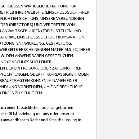
CHLIESSEN WIR JEGLICHE HAFTUNG FÜR
TRIEB IHRER WEBSITE (EINSCHLIESSLICH IHRER
FLICHTEN SICH, UNS, UNSERE VERBUNDENEN
EDER (DIRECTORS) UND VERTRETER VON
R ANWALTSGEBÜHREN) FREIZUSTELLEN UND
ATERIAL, EINSCHLIESSLICH DER KOMBINATION
NUTZUNG, ENTWICKLUNG, GESTALTUNG,
EBSEITE ERSCHEINENDEN MATERIALS, (C) IHRER
ZW. DEN ANWENDBAREN GESETZLICHEN
NG (EINSCHLIESSLICH EINER
BEN DER EINTREIBUNG ODER ZAHLUNG IHRER
LICHTUNGEN, ODER (F) FAHRLÄSSIGKEIT ODER
 BEAUFTRAGTEN KÖNNEN IM NAMEN EINER
HANDLUNG VORNEHMEN, UM EINE RECHTLICHE
TIKELS ZU SCHÜTZEN.
ich einer tatsächlichen oder angeblichen
Geschäftsbeziehung mit uns oder unseren
u anwendbarem Recht und Streitbeilegung in