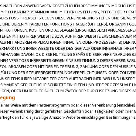
 NACH DEN ANWENDBAREN GESETZLICHEN BESTIMMUNGEN MÖGLICH IST, S
MITTELBAR IM ZUSAMMENHANG MIT DER ERSTELLUNG, PFLEGE ODER DEM BE
ERSTOSS IHRERSEITS GEGEN DIESE VEREINBARUNG STEHEN UND SIE VERP
UND DEREN MITARBEITER, FUNKTIONSTRÄGER (OFFICERS), ORGANMITGLI
N, HAFTUNGEN, KOSTEN UND AUSLAGEN (EINSCHLIESSLICH ANGEMESSENE
HEN MIT (A) IHRER WEBSITE BZW. AUF IHRER WEBSITE ERSCHEINENDEM M
LS MIT ANDEREN APPLIKATIONEN, INHALTEN ODER PROZESSEN, (B) DER 
RMARKTUNG IHRER WEBSITE ODER DES GGF. AUF ODER INNERHALB IHRER W
ABHÄNGIG DAVON, OB DIESE NUTZUNG GEMÄSS DIESER VEREINBARUNG B
EINEM VERSTOSS IHRERSEITS GEGEN EINE BESTIMMUNG DIESER VEREINBARU
D ZOLLABGABEN ODER MIT DER EINTREIBUNG, ZAHLUNG ODER DEM AUSBLEI
FÜLLUNG DER STEUERREGISTRIERUNGSVERPFLICHTUNGEN ODER ZOLLVERPF
W. SEITENS IHRER MITARBEITER ODER AUFTRAGNEHMER. WIR UND UNSERE
ES MANDAT GERICHTLICHE SCHRITTE EINLEITEN UND JEDE PROZESSUALE 
GEN, ODER UM RECHTE AUCH ZUM ZWECK DER DURCHSETZUNG DIESES AR
ilegung
endeiner Weise mit dem Partnerprogramm oder dieser Vereinbarung (einschließl
ieser Vereinbarung durchgeführten Geschäften oder Tätigkeiten oder Ihrer 
iegt den für die jeweilige Amazon-Website einschlägigen Bestimmungen z