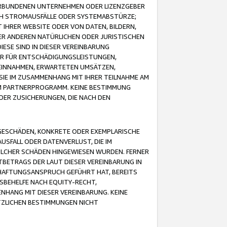
VERBUNDENEN UNTERNEHMEN ODER LIZENZGEBER
ICH STROMAUSFÄLLE ODER SYSTEMABSTÜRZE;
IHRER WEBSITE ODER VON DATEN, BILDERN,
ER ANDEREN NATÜRLICHEN ODER JURISTISCHEN
ESE SIND IN DIESER VEREINBARUNG
R FÜR ENTSCHÄDIGUNGSLEISTUNGEN,
EINNAHMEN, ERWARTETEN UMSÄTZEN,
SIE IM ZUSAMMENHANG MIT IHRER TEILNAHME AM
M PARTNERPROGRAMM. KEINE BESTIMMUNG
DER ZUSICHERUNGEN, DIE NACH DEN
GESCHÄDEN, KONKRETE ODER EXEMPLARISCHE
SFALL ODER DATENVERLUST, DIE IM
OLCHER SCHÄDEN HINGEWIESEN WURDEN. FERNER
BETRAGS DER LAUT DIESER VEREINBARUNG IN
HAFTUNGSANSPRUCH GEFÜHRT HAT, BEREITS
SBEHELFE NACH EQUITY-RECHT,
NHANG MIT DIESER VEREINBARUNG. KEINE
TZLICHEN BESTIMMUNGEN NICHT