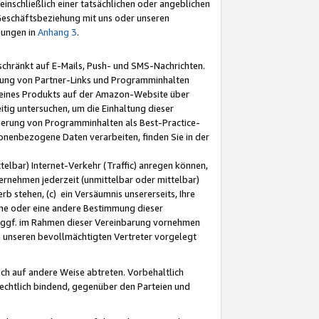
nschließlich einer tatsächlichen oder angeblichen
Geschäftsbeziehung mit uns oder unseren
mungen in
Anhang 3
.
schränkt auf E-Mails, Push- und SMS-Nachrichten.
ellung von Partner-Links und Programminhalten
 eines Produkts auf der Amazon-Website über
tig untersuchen, um die Einhaltung dieser
ntierung von Programminhalten als Best-Practice-
sonenbezogene Daten verarbeiten, finden Sie in der
telbar) Internet-Verkehr (Traffic) anregen können,
rnehmen jederzeit (unmittelbar oder mittelbar)
b stehen, (c) ein Versäumnis unsererseits, Ihre
fene oder eine andere Bestimmung dieser
r ggf. im Rahmen dieser Vereinbarung vornehmen
ch unseren bevollmächtigten Vertreter vorgelegt
ch auf andere Weise abtreten. Vorbehaltlich
rechtlich bindend, gegenüber den Parteien und