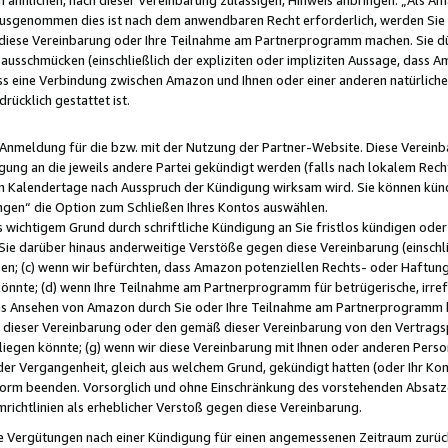
usgenommen dies ist nach dem anwendbaren Recht erforderlich, werden Sie 
f diese Vereinbarung oder Ihre Teilnahme am Partnerprogramm machen. Sie d
usschmücken (einschließlich der expliziten oder impliziten Aussage, dass A
 eine Verbindung zwischen Amazon und Ihnen oder einer anderen natürlichen 
rücklich gestattet ist.
r Anmeldung für die bzw. mit der Nutzung der Partner-Website. Diese Vereinb
gung an die jeweils andere Partei gekündigt werden (falls nach lokalem Rech
n Kalendertage nach Ausspruch der Kündigung wirksam wird. Sie können kündi
ngen“ die Option zum Schließen Ihres Kontos auswählen.
 wichtigem Grund durch schriftliche Kündigung an Sie fristlos kündigen oder I
 Sie darüber hinaus anderweitige Verstöße gegen diese Vereinbarung (einschli
ben; (c) wenn wir befürchten, dass Amazon potenziellen Rechts- oder Haftu
nnte; (d) wenn Ihre Teilnahme am Partnerprogramm für betrügerische, irref
das Ansehen von Amazon durch Sie oder Ihre Teilnahme am Partnerprogramm b
ieser Vereinbarung oder den gemäß dieser Vereinbarung von den Vertragspa
liegen könnte; (g) wenn wir diese Vereinbarung mit Ihnen oder anderen Perso
 der Vergangenheit, gleich aus welchem Grund, gekündigt hatten (oder Ihr Ko
rm beenden. Vorsorglich und ohne Einschränkung des vorstehenden Absatzes
richtlinien als erheblicher Verstoß gegen diese Vereinbarung.
e Vergütungen nach einer Kündigung für einen angemessenen Zeitraum zurückb