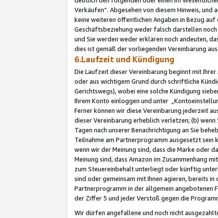
Verkäufen“. Abgesehen von diesem Hinweis, und a
keine weiteren öffentlichen Angaben in Bezug au
Geschäftsbeziehung weder falsch darstellen noch a
und Sie werden weder erklären noch andeuten, dass
dies ist gemäß der vorliegenden Vereinbarung ausd
6.Laufzeit und Kündigung
Die Laufzeit dieser Vereinbarung beginnt mit Ihre
oder aus wichtigem Grund durch schriftliche Kündi
Gerichtswegs), wobei eine solche Kündigung siebe
Ihrem Konto einloggen und unter „Kontoeinstellu
Ferner können wir diese Vereinbarung jederzeit aus
dieser Vereinbarung erheblich verletzen; (b) wenn
Tagen nach unserer Benachrichtigung an Sie behe
Teilnahme am Partnerprogramm ausgesetzt sein kö
wenn wir der Meinung sind, dass die Marke oder 
Meinung sind, dass Amazon im Zusammenhang mit d
zum Steuereinbehalt unterliegt oder künftig unter
sind oder gemeinsam mit Ihnen agieren, bereits in
Partnerprogramm in der allgemein angebotenen Fo
der Ziffer 5 und jeder Verstoß gegen die Programm
Wir dürfen angefallene und noch nicht ausgezahlt