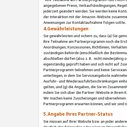
angegebenen Preise, Verkaufsbedingungen, Regeln
jederzeit geändert werden. Sie werden keine Konta
der Interaktion mit der Amazon-Website zusamme
Anweisungen zur Kontaktaufnahme folgen sollte.
4.Gewährleistungen
Sie gewährleisten und sichern zu, dass (a) Sie g
Ihre Teilnahme am Partnerprogramm noch die Erst
Anordnungen, Konzessionen, Richtlinien, Verhalten
zuständigen Behörde (einschließlich der Bestimmu
abschließen dürfen (also z. B. nicht minderjährig
eigenständig geprüft haben und sich nicht auf Zusi
Partnerprogramm teilnehmen und keine Servicean
unterliegen, in dem Sie Serviceangebote wahrneh
Ausfuhr- und Wiederausfuhrbeschränkungen einhal
gelten, und (g) die Angaben, die Sie im Zusammen
indem Sie sich über die Partner-Website in Ihrem
Wir machen keine Zusicherungen und übernehmen 
Partnerprogramm erwarten können, und wir sind n
5.Angabe Ihres Partner-Status
Sie müssen auf Ihrer Website bzw. an jeder ander
deutlich den folgenden oder einen im Wesentlichen