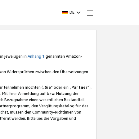
DE
en jeweiligen in
Anhang 1
genannten Amazon-
e von Widersprüchen zwischen den Übersetzungen
er teilnehmen möchten („
Sie
“ oder ein „
Partner
“),
. Mit Ihrer Anmeldung auf bzw. Nutzung der
durch Bezugnahme einen wesentlichen Bestandteil
 Partnerprogramm, den Vergütungskatalog für das
ichst, müssen den Community-Richtlinien von
fernt werden. Bitte lies die Vorgaben und