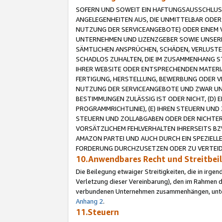
SOFERN UND SOWEIT EIN HAFTUNGSAUSSCHLUSS
ANGELEGENHEITEN AUS, DIE UNMITTELBAR ODER 
NUTZUNG DER SERVICEANGEBOTE) ODER EINEM V
UNTERNEHMEN UND LIZENZGEBER SOWIE UNSERE 
SÄMTLICHEN ANSPRÜCHEN, SCHÄDEN, VERLUSTE
SCHADLOS ZUHALTEN, DIE IM ZUSAMMENHANG STE
IHRER WEBSITE ODER ENTSPRECHENDEN MATERIA
FERTIGUNG, HERSTELLUNG, BEWERBUNG ODER VE
NUTZUNG DER SERVICEANGEBOTE UND ZWAR UN
BESTIMMUNGEN ZULÄSSIG IST ODER NICHT, (D) 
PROGRAMMRICHTLINIE), (E) IHREN STEUERN UN
STEUERN UND ZOLLABGABEN ODER DER NICHTER
VORSÄTZLICHEM FEHLVERHALTEN IHRERSEITS BZ
AMAZON PARTEI UND AUCH DURCH EIN SPEZIELL
FORDERUNG DURCHZUSETZEN ODER ZU VERTEIDI
10.Anwendbares Recht und Streitbe
Die Beilegung etwaiger Streitigkeiten, die in irg
Verletzung dieser Vereinbarung), den im Rahmen d
verbundenen Unternehmen zusammenhängen, unterl
Anhang 2
.
11.Steuern