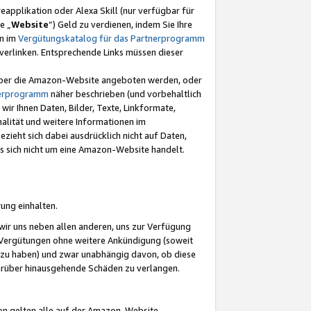
eapplikation oder Alexa Skill (nur verfügbar für
e „
Website
“) Geld zu verdienen, indem Sie Ihre
en im
Vergütungskatalog für das Partnerprogramm
t) verlinken. Entsprechende Links müssen dieser
e über die Amazon-Website angeboten werden, oder
nerprogramm
näher beschrieben (und vorbehaltlich
ir Ihnen Daten, Bilder, Texte, Linkformate,
alität und weitere Informationen im
zieht sich dabei ausdrücklich nicht auf Daten,
es sich nicht um eine Amazon-Website handelt.
rung einhalten.
ir uns neben allen anderen, uns zur Verfügung
n Vergütungen ohne weitere Ankündigung (soweit
 zu haben) und zwar unabhängig davon, ob diese
darüber hinausgehende Schäden zu verlangen.
on gelten alle auf der Amazon-Website