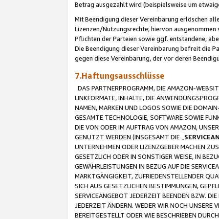
Betrag ausgezahlt wird (beispielsweise um etwai
Mit Beendigung dieser Vereinbarung erlöschen alle
Lizenzen/Nutzungsrechte; hiervon ausgenommen sind
Pflichten der Parteien sowie ggf. entstandene, ab
Die Beendigung dieser Vereinbarung befreit die P
gegen diese Vereinbarung, der vor deren Beendi
7.Haftungsausschlüsse
DAS PARTNERPROGRAMM, DIE AMAZON-WEBSITE,
LINKFORMATE, INHALTE, DIE ANWENDUNGSPRO
NAMEN, MARKEN UND LOGOS SOWIE DIE DOMAIN
GESAMTE TECHNOLOGIE, SOFTWARE SOWIE FUNKT
DIE VON ODER IM AUFTRAG VON AMAZON, UNS
GENUTZT WERDEN (INSGESAMT DIE „
SERVICEA
UNTERNEHMEN ODER LIZENZGEBER MACHEN ZUSI
GESETZLICH ODER IN SONSTIGER WEISE, IN BE
GEWÄHRLEISTUNGEN IN BEZUG AUF DIE SERVICE
MARKTGÄNGIGKEIT, ZUFRIEDENSTELLENDER QUA
SICH AUS GESETZLICHEN BESTIMMUNGEN, GEPFL
SERVICEANGEBOT JEDERZEIT BEENDEN BZW. DIE
JEDERZEIT ÄNDERN. WEDER WIR NOCH UNSERE 
BEREITGESTELLT ODER WIE BESCHRIEBEN DURC