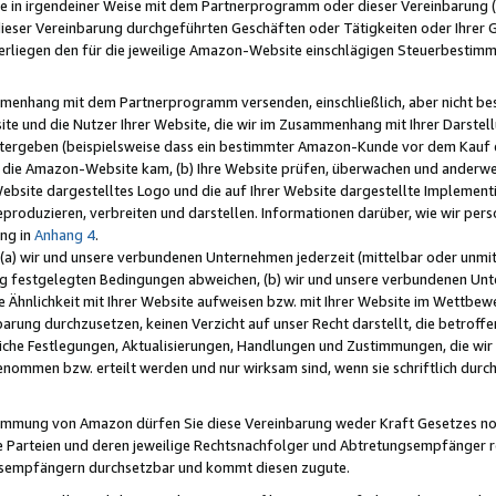
e in irgendeiner Weise mit dem Partnerprogramm oder dieser Vereinbarung (ei
ieser Vereinbarung durchgeführten Geschäften oder Tätigkeiten oder Ihrer 
liegen den für die jeweilige Amazon-Website einschlägigen Steuerbestim
mmenhang mit dem Partnerprogramm versenden, einschließlich, aber nicht be
site und die Nutzer Ihrer Website, die wir im Zusammenhang mit Ihrer Darst
itergeben (beispielsweise dass ein bestimmter Amazon-Kunde vor dem Kauf
uf die Amazon-Website kam, (b) Ihre Website prüfen, überwachen und anderwei
r Website dargestelltes Logo und die auf Ihrer Website dargestellte Impleme
reproduzieren, verbreiten und darstellen. Informationen darüber, wie wir per
ng in
Anhang 4
.
 (a) wir und unsere verbundenen Unternehmen jederzeit (mittelbar oder unmit
ng festgelegten Bedingungen abweichen, (b) wir und unsere verbundenen Unte
 Ähnlichkeit mit Ihrer Website aufweisen bzw. mit Ihrer Website im Wettbewer
barung durchzusetzen, keinen Verzicht auf unser Recht darstellt, die betrof
liche Festlegungen, Aktualisierungen, Handlungen und Zustimmungen, die wi
enommen bzw. erteilt werden und nur wirksam sind, wenn sie schriftlich dur
stimmung von Amazon dürfen Sie diese Vereinbarung weder Kraft Gesetzes no
die Parteien und deren jeweilige Rechtsnachfolger und Abtretungsempfänger 
ngsempfängern durchsetzbar und kommt diesen zugute.