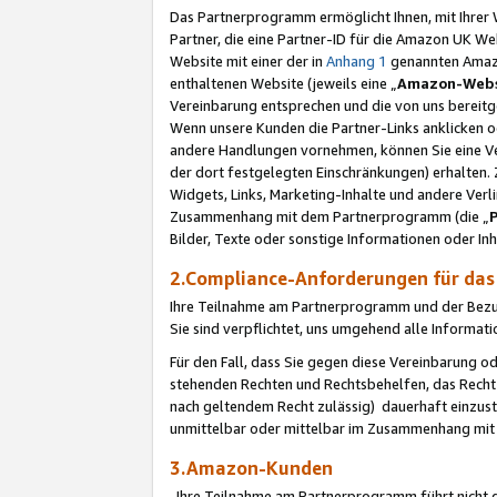
Das Partnerprogramm ermöglicht Ihnen, mit Ihrer W
Partner, die eine Partner-ID für die Amazon UK W
Website mit einer der in
Anhang 1
genannten Amazon
enthaltenen Website (jeweils eine „
Amazon-Webs
Vereinbarung entsprechen und die von uns bereitg
Wenn unsere Kunden die Partner-Links anklicken 
andere Handlungen vornehmen, können Sie eine Ver
der dort festgelegten Einschränkungen) erhalten. 
Widgets, Links, Marketing-Inhalte und andere Ver
Zusammenhang mit dem Partnerprogramm (die „
Bilder, Texte oder sonstige Informationen oder In
2.Compliance-Anforderungen für d
Ihre Teilnahme am Partnerprogramm und der Bezug 
Sie sind verpflichtet, uns umgehend alle Informat
Für den Fall, dass Sie gegen diese Vereinbarung 
stehenden Rechten und Rechtsbehelfen, das Recht
nach geltendem Recht zulässig) dauerhaft einzus
unmittelbar oder mittelbar im Zusammenhang mit
3.Amazon-Kunden
Ihre Teilnahme am Partnerprogramm führt nicht d