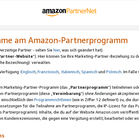
nahme am Amazon-Partnerprogramm
rzeitige Partner - sehen Sie
hier
, was sich geändert hat).
Partner-Website
“). Hier können Sie Ihre Marketing-Partner-Beziehung zu d
iche Bezeichnung) verwalten.
Verfügung :
Englisch
,
Französisch
,
Italienisch
,
Spanisch
und
Polnisch
. Im Fall
erem Marketing-Partner-Programm (das „
Partnerprogramm
“) teilnehmen od
on-Partnerprogramm (diese „
Vereinbarung
“) ohne Änderungen akzeptieren
 einschließlich den
Programmrichtlinien
(wie in Ziffer 12 definiert) zu, die 
raussetzungen für die Teilnahme am Partnerprogramm, die IP-Lizenz für das
s Partnerprogramm). Inhalte, die du auf der Website Amazon.com veröffentl
n Kundenrezensionen, die gegen eine Vergütung erstellt, bearbeitet oder ent
mms