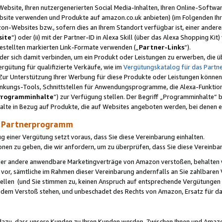
ebsite, Ihren nutzergenerierten Social Media-Inhalten, Ihren Online-Softwar
ebsite verwenden und Produkte auf amazon.co.uk anbieten) (im Folgenden Ihr
-Websites bzw., sofern dies an Ihrem Standort verfügbar ist, einer ander
ite
“) oder (ii) mit der Partner-ID in Alexa Skill (über das Alexa Shopping Ki
estellten markierten Link-Formate verwenden („
Partner-Links
“).
oder sich damit verbinden, um ein Produkt oder Leistungen zu erwerben, di
gütung für qualifizierte Verkäufe, wie im
Vergütungskatalog für das Part
Zur Unterstützung Ihrer Werbung für diese Produkte oder Leistungen können w
linkungs-Tools, Schnittstellen für Anwendungsprogramme, die Alexa-Funktion
Programminhalte
“) zur Verfügung stellen. Der Begriff „Programminhalte“ be
halte in Bezug auf Produkte, die auf Websites angeboten werden, bei denen 
as Partnerprogramm
einer Vergütung setzt voraus, dass Sie diese Vereinbarung einhalten.
ionen zu geben, die wir anfordern, um zu überprüfen, dass Sie diese Vereinba
oder andere anwendbare Marketingverträge von Amazon verstoßen, behalten w
 vor, sämtliche im Rahmen dieser Vereinbarung andernfalls an Sie zahlbare
tellen (und Sie stimmen zu, keinen Anspruch auf entsprechende Vergütungen
 dem Verstoß stehen, und unbeschadet des Rechts von Amazon, Ersatz für 
azu, dass unsere Kunden zu Ihren Kunden werden. Zwischen Ihnen und Amaz