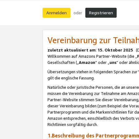
Anmelden
Registrieren
oder
Vereinbarung zur Teil
zuletzt aktualisiert am
:
15. Oktober 2025
(De
Willkommen auf Amazons Partner-Website (die „
Gesellschaften („
Amazon
“ oder „
uns
“ oder ähnl
Übersetzungen stehen in folgenden Sprachen zur 
gilt die englische Fassung.
Natürliche oder juristische Personen, die an uns
müssen die Vereinbarung zur Teilnahme am Amaz
Partner-Website stimmen Sie dieser Vereinbarung,
dieser Vereinbarung bilden (zum Beispiel die Vo
Partnerprogramm und die Markenrichtlinien für da
Amazon entsprechen, einschließlich des Verbots vo
Richtlinien sorgfältig durch.
1.Beschreibung des Partnerprogra