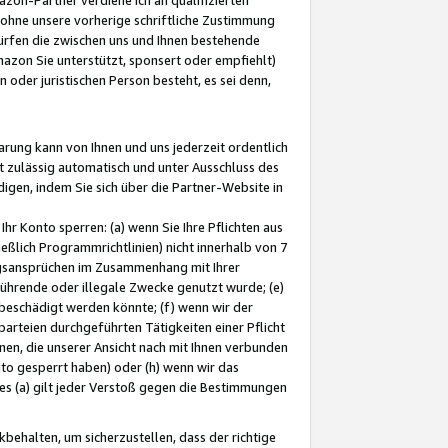
ohne unsere vorherige schriftliche Zustimmung
ürfen die zwischen uns und Ihnen bestehende
mazon Sie unterstützt, sponsert oder empfiehlt)
oder juristischen Person besteht, es sei denn,
arung kann von Ihnen und uns jederzeit ordentlich
t zulässig automatisch und unter Ausschluss des
gen, indem Sie sich über die Partner-Website in
hr Konto sperren: (a) wenn Sie Ihre Pflichten aus
eßlich Programmrichtlinien) nicht innerhalb von 7
ngsansprüchen im Zusammenhang mit Ihrer
ührende oder illegale Zwecke genutzt wurde; (e)
eschädigt werden könnte; (f) wenn wir der
rteien durchgeführten Tätigkeiten einer Pflicht
nen, die unserer Ansicht nach mit Ihnen verbunden
nto gesperrt haben) oder (h) wenn wir das
 (a) gilt jeder Verstoß gegen die Bestimmungen
ehalten, um sicherzustellen, dass der richtige