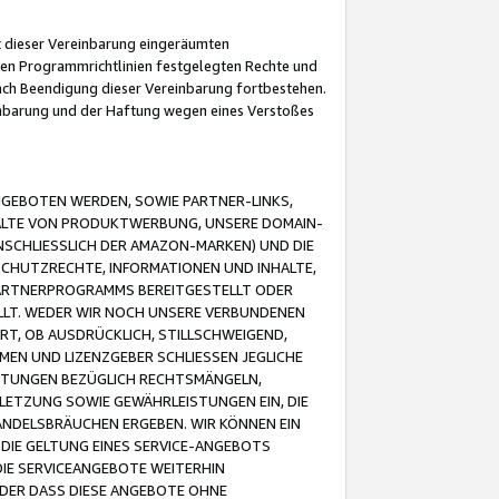
it dieser Vereinbarung eingeräumten
 den Programmrichtlinien festgelegten Rechte und
 nach Beendigung dieser Vereinbarung fortbestehen.
einbarung und der Haftung wegen eines Verstoßes
GEBOTEN WERDEN, SOWIE PARTNER-LINKS,
ALTE VON PRODUKTWERBUNG, UNSERE DOMAIN-
SCHLIESSLICH DER AMAZON-MARKEN) UND DIE
SCHUTZRECHTE, INFORMATIONEN UND INHALTE,
PARTNERPROGRAMMS BEREITGESTELLT ODER
ELLT. WEDER WIR NOCH UNSERE VERBUNDENEN
T, OB AUSDRÜCKLICH, STILLSCHWEIGEND,
MEN UND LIZENZGEBER SCHLIESSEN JEGLICHE
ISTUNGEN BEZÜGLICH RECHTSMÄNGELN,
LETZUNG SOWIE GEWÄHRLEISTUNGEN EIN, DIE
ANDELSBRÄUCHEN ERGEBEN. WIR KÖNNEN EIN
 DIE GELTUNG EINES SERVICE-ANGEBOTS
IE SERVICEANGEBOTE WEITERHIN
ODER DASS DIESE ANGEBOTE OHNE