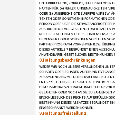
UNTERBRECHUNG, KORREKT, FEHLERFREI ODER 
HAFTEN FÜR: (A) FEHLER, UNGENAUIGKEITEN, 
ODER (B) UNBERECHTIGTE ZUGRIFFE AUF BZW. 
TEXTEN ODER SONSTIGEN INFORMATIONEN ODER 
PERSON ODER ÜBER DIE SERVICEANGEBOTE ERHA
AUSDRÜCKLICH VORGESEHEN. FERNER HAFTEN 
RÜCKERSTATTUNGEN ODER SCHADENSERSATZ AU
FIRMENWERT ODER SONSTIGEN VORTEILEN SOWIE
PARTNERPROGRAMM VORNEHMEN BZW. ÜBERNEHM
DIESES ARTIKELS 7 BEGRÜNDET EINEN AUSSCH
ANWENDBAREN GESETZLICHEN BESTIMMUNGEN 
8.Haftungsbeschränkungen
WEDER WIR NOCH UNSERE VERBUNDENEN UNTERN
SCHÄDEN ODER SCHÄDEN AUFGRUND ENTGANGENE
ZUSAMMENHANG MIT DEN SERVICEANGEBOTEN EN
ENTSPRICHT UNSERE GESAMTHAFTUNG IM ZUSAM
DEM 12-MONATSZEITRAUM UNMITTELBAR VOR DE
GEZAHLTEN ODER NOCH AN SIE ZU ZAHLENDEN V
EINSCHLIESSLICH DES RECHTS AUF ERFÜLLUNGS
BESTIMMUNG DIESES ABSATZES BEGRÜNDET EI
EINGESCHRÄNKT WERDEN KÖNNEN.
9.Haftungsfreistellung