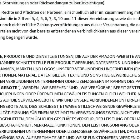
ge Stornierungen oder Rücksendungen zu berücksichtigen).
 Rechte und Pflichten der Parteien, einschließlich aller im Zusammenhang m
 die in Ziffern 3, 4, 5, 6, 7, 8, 10 und 11 dieser Vereinbarung sowie die in
er noch nicht erfüllte Zahlungsverpflichtungen aus dieser Vereinbarung, die
arteien nicht von den bereits entstandenen Verbindlichkeiten aus dieser Ver
gung begangen wurde.
 PRODUKTE UND DIENSTLEISTUNGEN, DIE AUF DER AMAZON-WEBSITE AN
GRAMMIERSCHNITTSTELLE FÜR PRODUKTWERBUNG, DATENFEEDS UND INH
-NAMEN, MARKEN UND LOGOS UNSERER VERBUNDENEN UNTERNEHMEN (EIN
IONEN, MATERIAL, DATEN, BILDER, TEXTE UND SONSTIGE GEWERBLICHE 
EREN VERBUNDENEN UNTERNEHMEN ODER LIZENZGEBERN IM RAHMEN DES 
NGEBOTE
“), WERDEN „WIE BESEHEN“ UND „WIE VERFÜGBAR“ BEREITGEST
CHERUNGEN ODER ÜBERNEHMEN GEWÄHRLEISTUNGEN GLEICH WELCHER AR
ZUG AUF DIE SERVICEANGEBOTE. WIR UND UNSERE VERBUNDENEN UNTERNEH
ANGEBOTE AUS; DIES SCHLIESST ETWAIGE STILLSCHWEIGENDE GEWÄHRLE
LITÄT, EIGNUNG FÜR EINEN BESTIMMTEN VERWENDUNGSZWECK, NICHTVER
OGENHEITEN, DEM ÜBLICHEN GESCHÄFTSVERKEHR, DER LEISTUNG ODER H
 BESCHAFFENHEIT, MERKMALE, FUNKTIONEN, DEN LEISTUNGSUMFANG ODER
VERBUNDENEN UNTERNEHMEN ODER LIZENZGEBER GEWÄHRLEISTEN, DASS D
HGÄNGIG BZW. AUF BESTIMMTE ART UND WEISE FUNKTIONIEREN WERDEN 