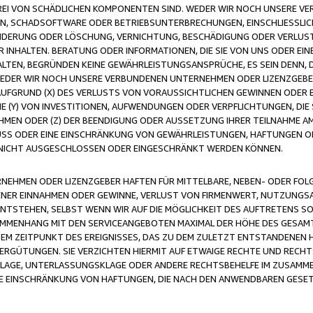
FREI VON SCHÄDLICHEN KOMPONENTEN SIND. WEDER WIR NOCH UNSERE 
VIREN, SCHADSOFTWARE ODER BETRIEBSUNTERBRECHUNGEN, EINSCHLIESSL
ÄNDERUNG ODER LÖSCHUNG, VERNICHTUNG, BESCHÄDIGUNG ODER VERLUST 
INHALTEN. BERATUNG ODER INFORMATIONEN, DIE SIE VON UNS ODER EIN
LTEN, BEGRÜNDEN KEINE GEWÄHRLEISTUNGSANSPRÜCHE, ES SEIN DENN, DI
WEDER WIR NOCH UNSERE VERBUNDENEN UNTERNEHMEN ODER LIZENZGEBE
FGRUND (X) DES VERLUSTS VON VORAUSSICHTLICHEN GEWINNEN ODER 
 (Y) VON INVESTITIONEN, AUFWENDUNGEN ODER VERPFLICHTUNGEN, DIE 
EN ODER (Z) DER BEENDIGUNG ODER AUSSETZUNG IHRER TEILNAHME A
LUSS ODER EINE EINSCHRÄNKUNG VON GEWÄHRLEISTUNGEN, HAFTUNGEN O
NICHT AUSGESCHLOSSEN ODER EINGESCHRÄNKT WERDEN KÖNNEN.
EHMEN ODER LIZENZGEBER HAFTEN FÜR MITTELBARE, NEBEN- ODER FOL
R EINNAHMEN ODER GEWINNE, VERLUST VON FIRMENWERT, NUTZUNGSAU
TSTEHEN, SELBST WENN WIR AUF DIE MÖGLICHKEIT DES AUFTRETENS S
MENHANG MIT DEN SERVICEANGEBOTEN MAXIMAL DER HÖHE DES GESAMT
M ZEITPUNKT DES EREIGNISSES, DAS ZU DEM ZULETZT ENTSTANDENEN 
ERGÜTUNGEN. SIE VERZICHTEN HIERMIT AUF ETWAIGE RECHTE UND RECHT
KLAGE, UNTERLASSUNGSKLAGE ODER ANDERE RECHTSBEHELFE IM ZUSAMME
NE EINSCHRÄNKUNG VON HAFTUNGEN, DIE NACH DEN ANWENDBAREN GESE