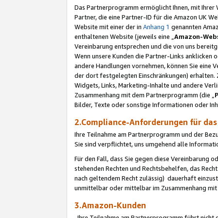
Das Partnerprogramm ermöglicht Ihnen, mit Ihrer W
Partner, die eine Partner-ID für die Amazon UK W
Website mit einer der in
Anhang 1
genannten Amazon
enthaltenen Website (jeweils eine „
Amazon-Webs
Vereinbarung entsprechen und die von uns bereitg
Wenn unsere Kunden die Partner-Links anklicken 
andere Handlungen vornehmen, können Sie eine Ver
der dort festgelegten Einschränkungen) erhalten. 
Widgets, Links, Marketing-Inhalte und andere Ver
Zusammenhang mit dem Partnerprogramm (die „
Bilder, Texte oder sonstige Informationen oder In
2.Compliance-Anforderungen für d
Ihre Teilnahme am Partnerprogramm und der Bezug 
Sie sind verpflichtet, uns umgehend alle Informat
Für den Fall, dass Sie gegen diese Vereinbarung 
stehenden Rechten und Rechtsbehelfen, das Recht
nach geltendem Recht zulässig) dauerhaft einzus
unmittelbar oder mittelbar im Zusammenhang mit
3.Amazon-Kunden
Ihre Teilnahme am Partnerprogramm führt nicht d