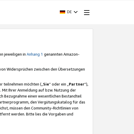
DE
en jeweiligen in
Anhang 1
genannten Amazon-
e von Widersprüchen zwischen den Übersetzungen
er teilnehmen möchten („
Sie
“ oder ein „
Partner
“),
. Mit Ihrer Anmeldung auf bzw. Nutzung der
durch Bezugnahme einen wesentlichen Bestandteil
 Partnerprogramm, den Vergütungskatalog für das
ichst, müssen den Community-Richtlinien von
fernt werden. Bitte lies die Vorgaben und