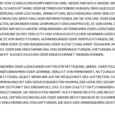
FREI VON SCHÄDLICHEN KOMPONENTEN SIND. WEDER WIR NOCH UNSERE 
VIREN, SCHADSOFTWARE ODER BETRIEBSUNTERBRECHUNGEN, EINSCHLIESSL
ÄNDERUNG ODER LÖSCHUNG, VERNICHTUNG, BESCHÄDIGUNG ODER VERLUST 
INHALTEN. BERATUNG ODER INFORMATIONEN, DIE SIE VON UNS ODER EIN
LTEN, BEGRÜNDEN KEINE GEWÄHRLEISTUNGSANSPRÜCHE, ES SEIN DENN, DI
WEDER WIR NOCH UNSERE VERBUNDENEN UNTERNEHMEN ODER LIZENZGEBE
FGRUND (X) DES VERLUSTS VON VORAUSSICHTLICHEN GEWINNEN ODER 
 (Y) VON INVESTITIONEN, AUFWENDUNGEN ODER VERPFLICHTUNGEN, DIE 
EN ODER (Z) DER BEENDIGUNG ODER AUSSETZUNG IHRER TEILNAHME A
LUSS ODER EINE EINSCHRÄNKUNG VON GEWÄHRLEISTUNGEN, HAFTUNGEN O
NICHT AUSGESCHLOSSEN ODER EINGESCHRÄNKT WERDEN KÖNNEN.
EHMEN ODER LIZENZGEBER HAFTEN FÜR MITTELBARE, NEBEN- ODER FOL
R EINNAHMEN ODER GEWINNE, VERLUST VON FIRMENWERT, NUTZUNGSAU
TSTEHEN, SELBST WENN WIR AUF DIE MÖGLICHKEIT DES AUFTRETENS S
MENHANG MIT DEN SERVICEANGEBOTEN MAXIMAL DER HÖHE DES GESAMT
M ZEITPUNKT DES EREIGNISSES, DAS ZU DEM ZULETZT ENTSTANDENEN 
ERGÜTUNGEN. SIE VERZICHTEN HIERMIT AUF ETWAIGE RECHTE UND RECHT
KLAGE, UNTERLASSUNGSKLAGE ODER ANDERE RECHTSBEHELFE IM ZUSAMME
NE EINSCHRÄNKUNG VON HAFTUNGEN, DIE NACH DEN ANWENDBAREN GESE