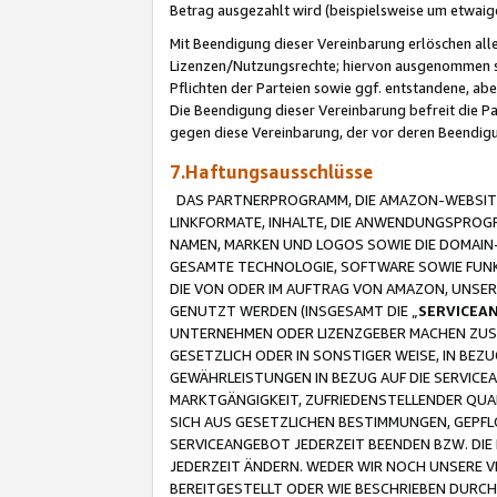
Betrag ausgezahlt wird (beispielsweise um etwai
Mit Beendigung dieser Vereinbarung erlöschen alle
Lizenzen/Nutzungsrechte; hiervon ausgenommen sind
Pflichten der Parteien sowie ggf. entstandene, ab
Die Beendigung dieser Vereinbarung befreit die P
gegen diese Vereinbarung, der vor deren Beendi
7.Haftungsausschlüsse
DAS PARTNERPROGRAMM, DIE AMAZON-WEBSITE,
LINKFORMATE, INHALTE, DIE ANWENDUNGSPRO
NAMEN, MARKEN UND LOGOS SOWIE DIE DOMAIN
GESAMTE TECHNOLOGIE, SOFTWARE SOWIE FUNKT
DIE VON ODER IM AUFTRAG VON AMAZON, UNS
GENUTZT WERDEN (INSGESAMT DIE „
SERVICEA
UNTERNEHMEN ODER LIZENZGEBER MACHEN ZUSI
GESETZLICH ODER IN SONSTIGER WEISE, IN BE
GEWÄHRLEISTUNGEN IN BEZUG AUF DIE SERVICE
MARKTGÄNGIGKEIT, ZUFRIEDENSTELLENDER QUA
SICH AUS GESETZLICHEN BESTIMMUNGEN, GEPFL
SERVICEANGEBOT JEDERZEIT BEENDEN BZW. DIE
JEDERZEIT ÄNDERN. WEDER WIR NOCH UNSERE 
BEREITGESTELLT ODER WIE BESCHRIEBEN DURC