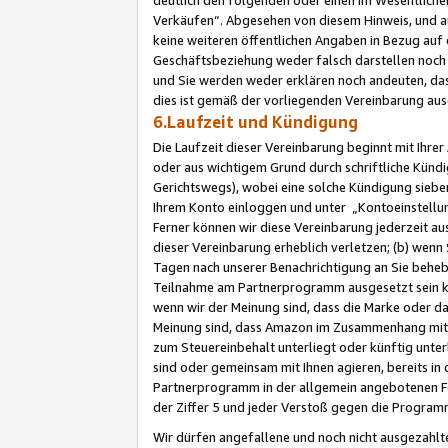
Verkäufen“. Abgesehen von diesem Hinweis, und a
keine weiteren öffentlichen Angaben in Bezug au
Geschäftsbeziehung weder falsch darstellen noch a
und Sie werden weder erklären noch andeuten, dass
dies ist gemäß der vorliegenden Vereinbarung ausd
6.Laufzeit und Kündigung
Die Laufzeit dieser Vereinbarung beginnt mit Ihre
oder aus wichtigem Grund durch schriftliche Kündi
Gerichtswegs), wobei eine solche Kündigung siebe
Ihrem Konto einloggen und unter „Kontoeinstellu
Ferner können wir diese Vereinbarung jederzeit aus
dieser Vereinbarung erheblich verletzen; (b) wenn
Tagen nach unserer Benachrichtigung an Sie behe
Teilnahme am Partnerprogramm ausgesetzt sein kö
wenn wir der Meinung sind, dass die Marke oder 
Meinung sind, dass Amazon im Zusammenhang mit d
zum Steuereinbehalt unterliegt oder künftig unter
sind oder gemeinsam mit Ihnen agieren, bereits in
Partnerprogramm in der allgemein angebotenen Fo
der Ziffer 5 und jeder Verstoß gegen die Programm
Wir dürfen angefallene und noch nicht ausgezahlt