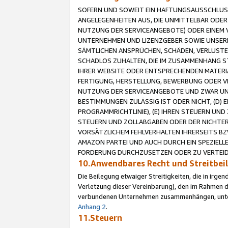
SOFERN UND SOWEIT EIN HAFTUNGSAUSSCHLUSS
ANGELEGENHEITEN AUS, DIE UNMITTELBAR ODER 
NUTZUNG DER SERVICEANGEBOTE) ODER EINEM V
UNTERNEHMEN UND LIZENZGEBER SOWIE UNSERE 
SÄMTLICHEN ANSPRÜCHEN, SCHÄDEN, VERLUSTE
SCHADLOS ZUHALTEN, DIE IM ZUSAMMENHANG STE
IHRER WEBSITE ODER ENTSPRECHENDEN MATERIA
FERTIGUNG, HERSTELLUNG, BEWERBUNG ODER VE
NUTZUNG DER SERVICEANGEBOTE UND ZWAR UN
BESTIMMUNGEN ZULÄSSIG IST ODER NICHT, (D) 
PROGRAMMRICHTLINIE), (E) IHREN STEUERN UN
STEUERN UND ZOLLABGABEN ODER DER NICHTER
VORSÄTZLICHEM FEHLVERHALTEN IHRERSEITS BZ
AMAZON PARTEI UND AUCH DURCH EIN SPEZIELL
FORDERUNG DURCHZUSETZEN ODER ZU VERTEIDI
10.Anwendbares Recht und Streitbe
Die Beilegung etwaiger Streitigkeiten, die in irg
Verletzung dieser Vereinbarung), den im Rahmen d
verbundenen Unternehmen zusammenhängen, unterl
Anhang 2
.
11.Steuern