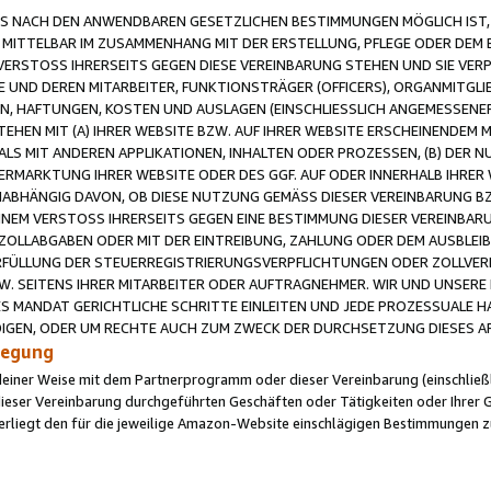
 NACH DEN ANWENDBAREN GESETZLICHEN BESTIMMUNGEN MÖGLICH IST, S
MITTELBAR IM ZUSAMMENHANG MIT DER ERSTELLUNG, PFLEGE ODER DEM BE
ERSTOSS IHRERSEITS GEGEN DIESE VEREINBARUNG STEHEN UND SIE VERP
UND DEREN MITARBEITER, FUNKTIONSTRÄGER (OFFICERS), ORGANMITGLI
N, HAFTUNGEN, KOSTEN UND AUSLAGEN (EINSCHLIESSLICH ANGEMESSENE
HEN MIT (A) IHRER WEBSITE BZW. AUF IHRER WEBSITE ERSCHEINENDEM M
LS MIT ANDEREN APPLIKATIONEN, INHALTEN ODER PROZESSEN, (B) DER 
RMARKTUNG IHRER WEBSITE ODER DES GGF. AUF ODER INNERHALB IHRER W
ABHÄNGIG DAVON, OB DIESE NUTZUNG GEMÄSS DIESER VEREINBARUNG B
EINEM VERSTOSS IHRERSEITS GEGEN EINE BESTIMMUNG DIESER VEREINBARU
D ZOLLABGABEN ODER MIT DER EINTREIBUNG, ZAHLUNG ODER DEM AUSBLEI
FÜLLUNG DER STEUERREGISTRIERUNGSVERPFLICHTUNGEN ODER ZOLLVERPF
W. SEITENS IHRER MITARBEITER ODER AUFTRAGNEHMER. WIR UND UNSERE
ES MANDAT GERICHTLICHE SCHRITTE EINLEITEN UND JEDE PROZESSUALE 
GEN, ODER UM RECHTE AUCH ZUM ZWECK DER DURCHSETZUNG DIESES AR
ilegung
endeiner Weise mit dem Partnerprogramm oder dieser Vereinbarung (einschließl
ieser Vereinbarung durchgeführten Geschäften oder Tätigkeiten oder Ihrer 
iegt den für die jeweilige Amazon-Website einschlägigen Bestimmungen z