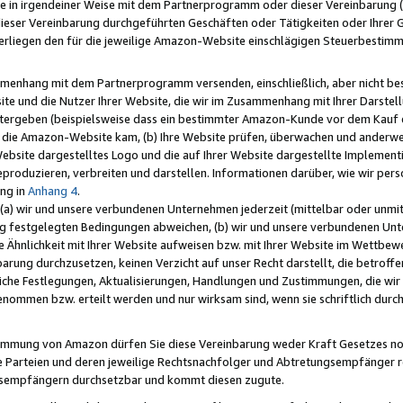
e in irgendeiner Weise mit dem Partnerprogramm oder dieser Vereinbarung (ei
ieser Vereinbarung durchgeführten Geschäften oder Tätigkeiten oder Ihrer 
liegen den für die jeweilige Amazon-Website einschlägigen Steuerbestim
mmenhang mit dem Partnerprogramm versenden, einschließlich, aber nicht be
site und die Nutzer Ihrer Website, die wir im Zusammenhang mit Ihrer Darst
itergeben (beispielsweise dass ein bestimmter Amazon-Kunde vor dem Kauf
uf die Amazon-Website kam, (b) Ihre Website prüfen, überwachen und anderwei
r Website dargestelltes Logo und die auf Ihrer Website dargestellte Impleme
reproduzieren, verbreiten und darstellen. Informationen darüber, wie wir per
ng in
Anhang 4
.
 (a) wir und unsere verbundenen Unternehmen jederzeit (mittelbar oder unmit
ng festgelegten Bedingungen abweichen, (b) wir und unsere verbundenen Unte
 Ähnlichkeit mit Ihrer Website aufweisen bzw. mit Ihrer Website im Wettbewer
barung durchzusetzen, keinen Verzicht auf unser Recht darstellt, die betrof
liche Festlegungen, Aktualisierungen, Handlungen und Zustimmungen, die wi
enommen bzw. erteilt werden und nur wirksam sind, wenn sie schriftlich dur
stimmung von Amazon dürfen Sie diese Vereinbarung weder Kraft Gesetzes no
die Parteien und deren jeweilige Rechtsnachfolger und Abtretungsempfänger 
ngsempfängern durchsetzbar und kommt diesen zugute.