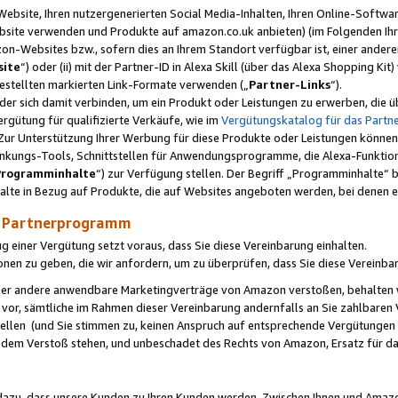
ebsite, Ihren nutzergenerierten Social Media-Inhalten, Ihren Online-Softwar
ebsite verwenden und Produkte auf amazon.co.uk anbieten) (im Folgenden Ihr
-Websites bzw., sofern dies an Ihrem Standort verfügbar ist, einer ander
ite
“) oder (ii) mit der Partner-ID in Alexa Skill (über das Alexa Shopping Ki
estellten markierten Link-Formate verwenden („
Partner-Links
“).
oder sich damit verbinden, um ein Produkt oder Leistungen zu erwerben, di
gütung für qualifizierte Verkäufe, wie im
Vergütungskatalog für das Part
Zur Unterstützung Ihrer Werbung für diese Produkte oder Leistungen können w
linkungs-Tools, Schnittstellen für Anwendungsprogramme, die Alexa-Funktion
Programminhalte
“) zur Verfügung stellen. Der Begriff „Programminhalte“ be
halte in Bezug auf Produkte, die auf Websites angeboten werden, bei denen 
as Partnerprogramm
einer Vergütung setzt voraus, dass Sie diese Vereinbarung einhalten.
ionen zu geben, die wir anfordern, um zu überprüfen, dass Sie diese Vereinba
oder andere anwendbare Marketingverträge von Amazon verstoßen, behalten w
 vor, sämtliche im Rahmen dieser Vereinbarung andernfalls an Sie zahlbare
tellen (und Sie stimmen zu, keinen Anspruch auf entsprechende Vergütungen
 dem Verstoß stehen, und unbeschadet des Rechts von Amazon, Ersatz für 
azu, dass unsere Kunden zu Ihren Kunden werden. Zwischen Ihnen und Amaz