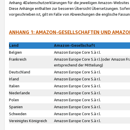
Anhang 4Datenschutzerklärungen für die jeweiligen Amazon-Websites
Diese Anhänge enthalten zur besseren Übersicht Übersetzungen. Sofe
vorgeschrieben ist, gilt im Falle von Abweichungen die englische Fass
ANHANG 1: AMAZON-GESELLSCHAFTEN UND AMAZO
Land
Amazon-Gesellschaft
Belgien
Amazon Europe Core S.à r.l.
Frankreich
Amazon Europe Core S.à r.l.(oder Amazon Fr
entsprechend der Mitteilung)
Deutschland
Amazon Europe Core S.à r.l.
Irland
Amazon Europe Core S.à r.l.
Italien
Amazon Europe Core S.à r.l.
Niederlande
Amazon Europe Core S.à r.l.
Polen
Amazon Europe Core S.à r.l.
Spanien
Amazon Europe Core S.à r.l.
Schweden
Amazon Europe Core S.à r.l.
Vereinigtes Königreich
Amazon Europe Core S.à r.l.