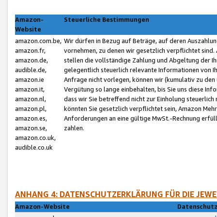
Amazon-
Steuerliche Bestimmungen
Website
amazon.com.be,
Wir dürfen in Bezug auf Beträge, auf deren Auszahlun
amazon.fr,
vornehmen, zu denen wir gesetzlich verpflichtet sind
amazon.de,
stellen die vollständige Zahlung und Abgeltung der 
audible.de,
gelegentlich steuerlich relevante Informationen von I
amazon.ie
Anfrage nicht vorlegen, können wir (kumulativ zu de
amazon.it,
Vergütung so lange einbehalten, bis Sie uns diese Inf
amazon.nl,
dass wir Sie betreffend nicht zur Einholung steuerlich 
amazon.pl,
könnten Sie gesetzlich verpflichtet sein, Amazon Meh
amazon.es,
Anforderungen an eine gültige MwSt.-Rechnung erfüllt
amazon.se,
zahlen.
amazon.co.uk,
audible.co.uk
ANHANG 4: DATENSCHUTZERKLÄRUNG FÜR DIE JEWE
Amazon-Website
Datenschutz