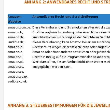
ANHANG 2: ANWENDBARES RECHT UND STRE
Amazon-
Anwendbares Recht und Streitbeilegung
Website
amazon.com.be,
Diese Vereinbarung und Streitigkeiten aller Art, die 
amazon.fr,
Großherzogtums Luxemburg unter Ausschluss seiner Kol
amazon.de,
ausschließlichen Zuständigkeit der Gerichte im Geri
audible.de,
dieser Vereinbarung kann Amazon bei einem zuständig
amazon.ie
Rechtsschutz wegen einer tatsächlichen oder angebli
amazon.it,
Amazon oder einer anderen natürlichen oder juristisc
amazon.nl,
Rechte in Bezug auf die Programminhalte besonderer,
amazon.pl,
Wert darstellen, dessen Verlust nicht ohne Weiteres e
amazon.es,
ausgeglichen werden kann.
amazon.se,
amazon.co.uk,
audible.co.uk
ANHANG 3: STEUERBESTIMMUNGEN FÜR DIE JEWEIL