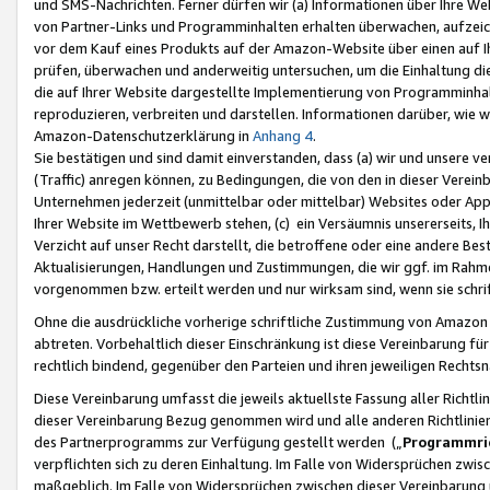
und SMS-Nachrichten. Ferner dürfen wir (a) Informationen über Ihre We
von Partner-Links und Programminhalten erhalten überwachen, aufzei
vor dem Kauf eines Produkts auf der Amazon-Website über einen auf Ih
prüfen, überwachen und anderweitig untersuchen, um die Einhaltung dies
die auf Ihrer Website dargestellte Implementierung von Programminhalt
reproduzieren, verbreiten und darstellen. Informationen darüber, wie w
Amazon-Datenschutzerklärung in
Anhang 4
.
Sie bestätigen und sind damit einverstanden, dass (a) wir und unsere 
(Traffic) anregen können, zu Bedingungen, die von den in dieser Vere
Unternehmen jederzeit (unmittelbar oder mittelbar) Websites oder Appl
Ihrer Website im Wettbewerb stehen, (c) ein Versäumnis unsererseits, I
Verzicht auf unser Recht darstellt, die betroffene oder eine andere B
Aktualisierungen, Handlungen und Zustimmungen, die wir ggf. im Rahme
vorgenommen bzw. erteilt werden und nur wirksam sind, wenn sie schri
Ohne die ausdrückliche vorherige schriftliche Zustimmung von Amazon
abtreten. Vorbehaltlich dieser Einschränkung ist diese Vereinbarung f
rechtlich bindend, gegenüber den Parteien und ihren jeweiligen Rech
Diese Vereinbarung umfasst die jeweils aktuellste Fassung aller Richtli
dieser Vereinbarung Bezug genommen wird und alle anderen Richtlinie
des Partnerprogramms zur Verfügung gestellt werden („
Programmric
verpflichten sich zu deren Einhaltung. Im Falle von Widersprüchen zwi
maßgeblich. Im Falle von Widersprüchen zwischen dieser Vereinbarun