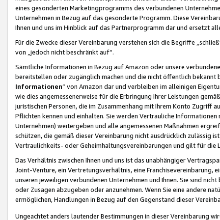
eines gesonderten Marketingprogramms des verbundenen Unternehmens
Unternehmen in Bezug auf das gesonderte Programm. Diese Vereinbarung
Ihnen und uns im Hinblick auf das Partnerprogramm dar und ersetzt al
Für die Zwecke dieser Vereinbarung verstehen sich die Begriffe „schließ
von „jedoch nicht beschränkt auf“.
Sämtliche Informationen in Bezug auf Amazon oder unsere verbunde
bereitstellen oder zugänglich machen und die nicht öffentlich bekannt bz
Informationen
“ von Amazon dar und verbleiben im alleinigen Eigent
wie dies angemessenerweise für die Erbringung Ihrer Leistungen gemäß d
juristischen Personen, die im Zusammenhang mit Ihrem Konto Zugriff au
Pflichten kennen und einhalten. Sie werden Vertrauliche Informationen 
Unternehmen) weitergeben und alle angemessenen Maßnahmen ergreifen
schützen, die gemäß dieser Vereinbarung nicht ausdrücklich zulässig is
Vertraulichkeits- oder Geheimhaltungsvereinbarungen und gilt für die
Das Verhältnis zwischen Ihnen und uns ist das unabhängiger Vertragspa
Joint-Venture, ein Vertretungsverhältnis, eine Franchisevereinbarung, 
unseren jeweiligen verbundenen Unternehmen und Ihnen. Sie sind ni
oder Zusagen abzugeben oder anzunehmen. Wenn Sie eine andere natürli
ermöglichen, Handlungen in Bezug auf den Gegenstand dieser Vereinbar
Ungeachtet anders lautender Bestimmungen in dieser Vereinbarung wird