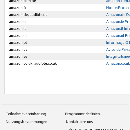
amazon.com.be
amazon.com.b
amazon.fr
Notice:Protec
amazon.de, audible.de
Amazon.de Da
amazon.ie
Amazon.ie Pri
amazon.it
Amazon.it Inf
amazon.nl
Amazon.nl Pri
amazon.pl
Informacja O
amazon.es
Aviso de Priv
amazon.se
Integritetsm
amazon.co.uk, audible.co.uk
Amazon.co.uk 
Teilnahmevereinbarung
Programmrichtlinien
Nutzungsbestimmungen
Kontaktiere uns