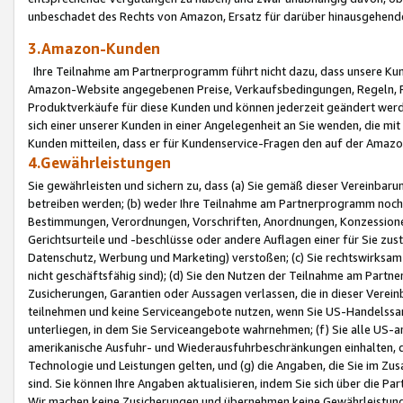
unbeschadet des Rechts von Amazon, Ersatz für darüber hinausgehen
3.Amazon-Kunden
Ihre Teilnahme am Partnerprogramm führt nicht dazu, dass unsere Kun
Amazon-Website angegebenen Preise, Verkaufsbedingungen, Regeln, Ri
Produktverkäufe für diese Kunden und können jederzeit geändert werde
sich einer unserer Kunden in einer Angelegenheit an Sie wenden, die 
Kunden mitteilen, dass er für Kundenservice-Fragen den auf der Ama
4.Gewährleistungen
Sie gewährleisten und sichern zu, dass (a) Sie gemäß dieser Vereinba
betreiben werden; (b) weder Ihre Teilnahme am Partnerprogramm noch d
Bestimmungen, Verordnungen, Vorschriften, Anordnungen, Konzessionen,
Gerichtsurteile und -beschlüsse oder andere Auflagen einer für Sie zu
Datenschutz, Werbung und Marketing) verstoßen; (c) Sie rechtswirksam 
nicht geschäftsfähig sind); (d) Sie den Nutzen der Teilnahme am Partne
Zusicherungen, Garantien oder Aussagen verlassen, die in dieser Verein
teilnehmen und keine Serviceangebote nutzen, wenn Sie US-Handelssa
unterliegen, in dem Sie Serviceangebote wahrnehmen; (f) Sie alle US
amerikanische Ausfuhr- und Wiederausfuhrbeschränkungen einhalten, 
Technologie und Leistungen gelten, und (g) die Angaben, die Sie im 
sind. Sie können Ihre Angaben aktualisieren, indem Sie sich über die 
Wir machen keine Zusicherungen und übernehmen keine Gewährleistun