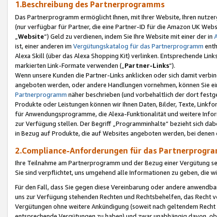
1.Beschreibung des Partnerprogramms
Das Partnerprogramm ermöglicht Ihnen, mit Ihrer Website, Ihren nutzer
(nur verfügbar für Partner, die eine Partner-ID für die Amazon UK We
„
Website
“) Geld zu verdienen, indem Sie Ihre Website mit einer der in
ist, einer anderen im
Vergütungskatalog für das Partnerprogramm
enth
Alexa Skill (über das Alexa Shopping Kit) verlinken. Entsprechende Lin
markierten Link-Formate verwenden („
Partner-Links
“).
Wenn unsere Kunden die Partner-Links anklicken oder sich damit verbi
angeboten werden, oder andere Handlungen vornehmen, können Sie eine
Partnerprogramm
näher beschrieben (und vorbehaltlich der dort festg
Produkte oder Leistungen können wir Ihnen Daten, Bilder, Texte, Linkfo
für Anwendungsprogramme, die Alexa-Funktionalität und weitere Inf
zur Verfügung stellen. Der Begriff „Programminhalte“ bezieht sich dabe
in Bezug auf Produkte, die auf Websites angeboten werden, bei denen 
2.Compliance-Anforderungen für das Partnerprog
Ihre Teilnahme am Partnerprogramm und der Bezug einer Vergütung setz
Sie sind verpflichtet, uns umgehend alle Informationen zu geben, die w
Für den Fall, dass Sie gegen diese Vereinbarung oder andere anwendba
uns zur Verfügung stehenden Rechten und Rechtsbehelfen, das Recht vo
Vergütungen ohne weitere Ankündigung (soweit nach geltendem Recht z
entsprechende Vergütungen zu haben) und zwar unabhängig davon, ob 