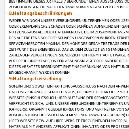
BESTIMMUNG DIESES ARTIKELS 7 BEGRÜNDET EINEN AUSSCHLUSS 
ZUSICHERUNGEN, DIE NACH DEN ANWENDBAREN GESETZLICHEN BE
8.Haftungsbeschränkungen
WEDER WIR NOCH UNSERE VERBUNDENEN UNTERNEHMEN ODER LIZEN
ODER EXEMPLARISCHE SCHÄDEN ODER SCHÄDEN AUFGRUND ENTGANG
NUTZUNGSAUSFALL ODER DATENVERLUST, DIE IM ZUSAMMENHANG MI
DES AUFTRETENS SOLCHER SCHÄDEN HINGEWIESEN WURDEN. FERN
SERVICEANGEBOTEN MAXIMAL DER HÖHE DES GESAMTBETRAGS DER 
ZEITPUNKT DES EREIGNISSES, DAS ZU DEM ZULETZT ENTSTANDENE
ZAHLENDEN VERGÜTUNGEN. SIE VERZICHTEN HIERMIT AUF ETWAIGE 
AUF ERFÜLLUNGSKLAGE, UNTERLASSUNGSKLAGE ODER ANDERE RECHT
DIESES ABSATZES BEGRÜNDET EINE EINSCHRÄNKUNG VON HAFTUNG
EINGESCHRÄNKT WERDEN KÖNNEN.
9.Haftungsfreistellung
SOFERN UND SOWEIT EIN HAFTUNGSAUSSCHLUSS NACH DEN ANWENDB
HAFTUNG FÜR ANGELEGENHEITEN AUS, DIE UNMITTELBAR ODER MITT
WEBSITE (EINSCHLIESSLICH IHRER NUTZUNG DER SERVICEANGEBOTE)
VERPFLICHTEN SICH, UNS, UNSERE VERBUNDENEN UNTERNEHMEN UN
(OFFICERS), ORGANMITGLIEDER (DIRECTORS) UND VERTRETER VON 
AUSLAGEN (EINSCHLIESSLICH ANGEMESSENER ANWALTSGEBÜHREN) FR
IHRER WEBSITE BZW. AUF IHRER WEBSITE ERSCHEINENDEM MATERIAL
MATERIALS MIT ANDEREN APPLIKATIONEN, INHALTEN ODER PROZESSE