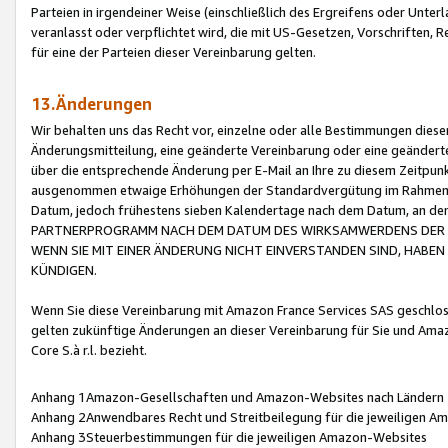
Parteien in irgendeiner Weise (einschließlich des Ergreifens oder Unt
veranlasst oder verpflichtet wird, die mit US-Gesetzen, Vorschriften,
für eine der Parteien dieser Vereinbarung gelten.
13.Änderungen
Wir behalten uns das Recht vor, einzelne oder alle Bestimmungen diese
Änderungsmitteilung, eine geänderte Vereinbarung oder eine geänderte 
über die entsprechende Änderung per E-Mail an Ihre zu diesem Zeitpun
ausgenommen etwaige Erhöhungen der Standardvergütung im Rahmen
Datum, jedoch frühestens sieben Kalendertage nach dem Datum, an de
PARTNERPROGRAMM NACH DEM DATUM DES WIRKSAMWERDENS DER Ä
WENN SIE MIT EINER ÄNDERUNG NICHT EINVERSTANDEN SIND, HABEN S
KÜNDIGEN.
Wenn Sie diese Vereinbarung mit Amazon France Services SAS geschlo
gelten zukünftige Änderungen an dieser Vereinbarung für Sie und Ama
Core S.à r.l. bezieht.
Anhang 1Amazon-Gesellschaften und Amazon-Websites nach Ländern
Anhang 2Anwendbares Recht und Streitbeilegung für die jeweiligen 
Anhang 3Steuerbestimmungen für die jeweiligen Amazon-Websites