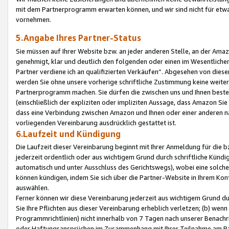
mit dem Partnerprogramm erwarten können, und wir sind nicht für etwa
vornehmen.
5.Angabe Ihres Partner-Status
Sie müssen auf Ihrer Website bzw. an jeder anderen Stelle, an der Am
genehmigt, klar und deutlich den folgenden oder einen im Wesentlichen
Partner verdiene ich an qualifizierten Verkäufen“. Abgesehen von die
werden Sie ohne unsere vorherige schriftliche Zustimmung keine weite
Partnerprogramm machen. Sie dürfen die zwischen uns und Ihnen best
(einschließlich der expliziten oder impliziten Aussage, dass Amazon Si
dass eine Verbindung zwischen Amazon und Ihnen oder einer anderen natü
vorliegenden Vereinbarung ausdrücklich gestattet ist.
6.Laufzeit und Kündigung
Die Laufzeit dieser Vereinbarung beginnt mit Ihrer Anmeldung für die 
jederzeit ordentlich oder aus wichtigem Grund durch schriftliche Kündi
automatisch und unter Ausschluss des Gerichtswegs), wobei eine solch
können kündigen, indem Sie sich über die Partner-Website in Ihrem Ko
auswählen.
Ferner können wir diese Vereinbarung jederzeit aus wichtigem Grund dur
Sie Ihre Pflichten aus dieser Vereinbarung erheblich verletzen; (b) wen
Programmrichtlinien) nicht innerhalb von 7 Tagen nach unserer Benachr
oder Haftungsansprüchen im Zusammenhang mit Ihrer Teilnahme am Pa