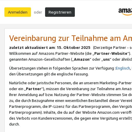
Anmelden
Registrieren
oder
Vereinbarung zur Teilnahme am 
zuletzt aktualisiert am
:
15. Oktober 2025
(Derzeitige Partner - 
Willkommen auf Amazons Partner-Website (die „
Partner-Website
“)
genannten Amazon-Gesellschaften („
Amazon
“ oder „
uns
“ oder ähnli
Übersetzungen stehen in folgenden Sprachen zur Verfügung :
Englisch
,
den Übersetzungen gilt die englische Fassung.
Natürliche oder juristische Personen, die an unserem Marketing-Partn
oder ein „
Partner
“), müssen die Vereinbarung zur Teilnahme am Ama
Ihrer Anmeldung auf bzw. Nutzung der Partner-Website stimmen Sie die
zu, die durch Bezugnahme einen wesentlichen Bestandteil dieser Verei
Partnerprogramm, die IP-Lizenz für das Partnerprogramm, den Vergütu
Partnerprogramm). Inhalte, die du auf der Website Amazon.com veröffe
des Verbots von Kundenrezensionen, die gegen eine Vergütung erstellt, 
durch.