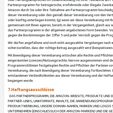
Partnerprogramm für betrügerische, irreführende oder illegale Zwecke
Amazon durch Sie oder Ihre Teilnahme am Partnerprogramm beschädig
dieser Vereinbarung oder den gemäß dieser Vereinbarung von den Vertr
oder künftig unterliegen könnte; (g) wenn wir diese Vereinbarung mit I
gemeinsam mit Ihnen agieren, bereits in der Vergangenheit, gleich aus
das Partnerprogramm in der allgemein angebotenen Form beenden. Vors
gegen die Bestimmungen der Ziffer 5 und jeder Verstoß gegen die Prog
Wir dürfen angefallene und noch nicht ausgezahlte Vergütungen nach 
sicherzustellen, dass der richtige Betrag ausgezahlt wird (beispielsw
Mit Beendigung dieser Vereinbarung erlöschen alle Rechte und Pflichte
eingeräumten Lizenzen/Nutzungsrechte; hiervon ausgenommen sind die in 
Programmrichtlinien festgelegten Rechte und Pflichten der Parteien sow
Vereinbarung, die nach Beendigung dieser Vereinbarung fortbestehen. D
entstandenen Verbindlichkeiten aus dieser Vereinbarung und der Haft
begangen wurde.
7.Haftungsausschlüsse
DAS PARTNERPROGRAMM, DIE AMAZON-WEBSITE, PRODUKTE UND DI
PARTNER-LINKS, LINKFORMATE, INHALTE, DIE ANWENDUNGSPROGR
PRODUKTWERBUNG, UNSERE DOMAIN-NAMEN, MARKEN UND LOGOS S
UNTERNEHMEN (EINSCHLIESSLICH DER AMAZON-MARKEN) UND DIE GE