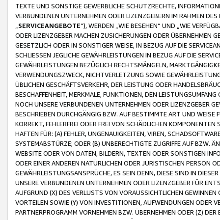
TEXTE UND SONSTIGE GEWERBLICHE SCHUTZRECHTE, INFORMATIONE
VERBUNDENEN UNTERNEHMEN ODER LIZENZGEBERN IM RAHMEN DES
„
SERVICEANGEBOTE
“), WERDEN „WIE BESEHEN“ UND „WIE VERFÜ
ODER LIZENZGEBER MACHEN ZUSICHERUNGEN ODER ÜBERNEHMEN GEW
GESETZLICH ODER IN SONSTIGER WEISE, IN BEZUG AUF DIE SERVI
SCHLIESSEN JEGLICHE GEWÄHRLEISTUNGEN IN BEZUG AUF DIE SERVI
GEWÄHRLEISTUNGEN BEZÜGLICH RECHTSMÄNGELN, MARKTGÄNGIGKEIT
VERWENDUNGSZWECK, NICHTVERLETZUNG SOWIE GEWÄHRLEISTUNGEN 
ÜBLICHEN GESCHÄFTSVERKEHR, DER LEISTUNG ODER HANDELSBRÄUCH
BESCHAFFENHEIT, MERKMALE, FUNKTIONEN, DEN LEISTUNGSUMFANG 
NOCH UNSERE VERBUNDENEN UNTERNEHMEN ODER LIZENZGEBER GEWÄ
BESCHRIEBEN DURCHGÄNGIG BZW. AUF BESTIMMTE ART UND WEISE
KORREKT, FEHLERFREI ODER FREI VON SCHÄDLICHEN KOMPONENTEN
HAFTEN FÜR: (A) FEHLER, UNGENAUIGKEITEN, VIREN, SCHADSOFTW
SYSTEMABSTÜRZE; ODER (B) UNBERECHTIGTE ZUGRIFFE AUF BZW. 
WEBSITE ODER VON DATEN, BILDERN, TEXTEN ODER SONSTIGEN INF
ODER EINER ANDEREN NATÜRLICHEN ODER JURISTISCHEN PERSON OD
GEWÄHRLEISTUNGSANSPRÜCHE, ES SEIN DENN, DIESE SIND IN DIES
UNSERE VERBUNDENEN UNTERNEHMEN ODER LIZENZGEBER FÜR EN
AUFGRUND (X) DES VERLUSTS VON VORAUSSICHTLICHEN GEWINNEN
VORTEILEN SOWIE (Y) VON INVESTITIONEN, AUFWENDUNGEN ODER VE
PARTNERPROGRAMM VORNEHMEN BZW. ÜBERNEHMEN ODER (Z) DER 