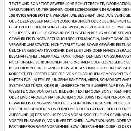
TEXTE UND SONSTIGE GEWERBLICHE SCHUTZRECHTE, INFORMATIONE
VERBUNDENEN UNTERNEHMEN ODER LIZENZGEBERN IM RAHMEN DES
„
SERVICEANGEBOTE
“), WERDEN „WIE BESEHEN“ UND „WIE VERFÜ
ODER LIZENZGEBER MACHEN ZUSICHERUNGEN ODER ÜBERNEHMEN GEW
GESETZLICH ODER IN SONSTIGER WEISE, IN BEZUG AUF DIE SERVI
SCHLIESSEN JEGLICHE GEWÄHRLEISTUNGEN IN BEZUG AUF DIE SERVI
GEWÄHRLEISTUNGEN BEZÜGLICH RECHTSMÄNGELN, MARKTGÄNGIGKEIT
VERWENDUNGSZWECK, NICHTVERLETZUNG SOWIE GEWÄHRLEISTUNGEN 
ÜBLICHEN GESCHÄFTSVERKEHR, DER LEISTUNG ODER HANDELSBRÄUCH
BESCHAFFENHEIT, MERKMALE, FUNKTIONEN, DEN LEISTUNGSUMFANG 
NOCH UNSERE VERBUNDENEN UNTERNEHMEN ODER LIZENZGEBER GEWÄ
BESCHRIEBEN DURCHGÄNGIG BZW. AUF BESTIMMTE ART UND WEISE
KORREKT, FEHLERFREI ODER FREI VON SCHÄDLICHEN KOMPONENTEN
HAFTEN FÜR: (A) FEHLER, UNGENAUIGKEITEN, VIREN, SCHADSOFTW
SYSTEMABSTÜRZE; ODER (B) UNBERECHTIGTE ZUGRIFFE AUF BZW. 
WEBSITE ODER VON DATEN, BILDERN, TEXTEN ODER SONSTIGEN INF
ODER EINER ANDEREN NATÜRLICHEN ODER JURISTISCHEN PERSON OD
GEWÄHRLEISTUNGSANSPRÜCHE, ES SEIN DENN, DIESE SIND IN DIES
UNSERE VERBUNDENEN UNTERNEHMEN ODER LIZENZGEBER FÜR EN
AUFGRUND (X) DES VERLUSTS VON VORAUSSICHTLICHEN GEWINNEN
VORTEILEN SOWIE (Y) VON INVESTITIONEN, AUFWENDUNGEN ODER VE
PARTNERPROGRAMM VORNEHMEN BZW. ÜBERNEHMEN ODER (Z) DER 