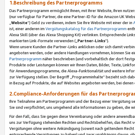
1.Beschreibung des Partnerprogramms
Das Partnerprogramm ermöglicht Ihnen, mit Ihrer Website, Ihren nutzer
(nur verfügbar für Partner, die eine Partner-ID für die Amazon UK We
„
Website
“) Geld zu verdienen, indem Sie Ihre Website mit einer der in
ist, einer anderen im
Vergütungskatalog für das Partnerprogramm
enth
Alexa Skill (über das Alexa Shopping Kit) verlinken. Entsprechende Lin
markierten Link-Formate verwenden („
Partner-Links
“).
Wenn unsere Kunden die Partner-Links anklicken oder sich damit verbi
angeboten werden, oder andere Handlungen vornehmen, können Sie eine
Partnerprogramm
näher beschrieben (und vorbehaltlich der dort festg
Produkte oder Leistungen können wir Ihnen Daten, Bilder, Texte, Linkfo
für Anwendungsprogramme, die Alexa-Funktionalität und weitere Inf
zur Verfügung stellen. Der Begriff „Programminhalte“ bezieht sich dabe
in Bezug auf Produkte, die auf Websites angeboten werden, bei denen 
2.Compliance-Anforderungen für das Partnerprog
Ihre Teilnahme am Partnerprogramm und der Bezug einer Vergütung setz
Sie sind verpflichtet, uns umgehend alle Informationen zu geben, die w
Für den Fall, dass Sie gegen diese Vereinbarung oder andere anwendba
uns zur Verfügung stehenden Rechten und Rechtsbehelfen, das Recht vo
Vergütungen ohne weitere Ankündigung (soweit nach geltendem Recht z
entsprechende Vergütungen zu haben) und zwar unabhängig davon, ob 