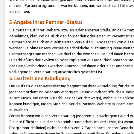
mit dem Partnerprogramm erwarten können, und wir sind nicht für etwa
vornehmen.
5.Angabe Ihres Partner-Status
Sie müssen auf Ihrer Website bzw. an jeder anderen Stelle, an der Am
genehmigt, klar und deutlich den folgenden oder einen im Wesentlichen
Partner verdiene ich an qualifizierten Verkäufen“. Abgesehen von die
werden Sie ohne unsere vorherige schriftliche Zustimmung keine weite
Partnerprogramm machen. Sie dürfen die zwischen uns und Ihnen best
(einschließlich der expliziten oder impliziten Aussage, dass Amazon Si
dass eine Verbindung zwischen Amazon und Ihnen oder einer anderen natü
vorliegenden Vereinbarung ausdrücklich gestattet ist.
6.Laufzeit und Kündigung
Die Laufzeit dieser Vereinbarung beginnt mit Ihrer Anmeldung für die 
jederzeit ordentlich oder aus wichtigem Grund durch schriftliche Kündi
automatisch und unter Ausschluss des Gerichtswegs), wobei eine solch
können kündigen, indem Sie sich über die Partner-Website in Ihrem Ko
auswählen.
Ferner können wir diese Vereinbarung jederzeit aus wichtigem Grund dur
Sie Ihre Pflichten aus dieser Vereinbarung erheblich verletzen; (b) wen
Programmrichtlinien) nicht innerhalb von 7 Tagen nach unserer Benachr
oder Haftungsansprüchen im Zusammenhang mit Ihrer Teilnahme am Pa