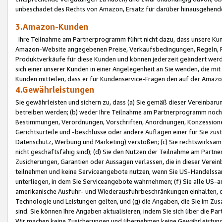
unbeschadet des Rechts von Amazon, Ersatz für darüber hinausgehen
3.Amazon-Kunden
Ihre Teilnahme am Partnerprogramm führt nicht dazu, dass unsere Kun
Amazon-Website angegebenen Preise, Verkaufsbedingungen, Regeln, Ri
Produktverkäufe für diese Kunden und können jederzeit geändert werde
sich einer unserer Kunden in einer Angelegenheit an Sie wenden, die 
Kunden mitteilen, dass er für Kundenservice-Fragen den auf der Ama
4.Gewährleistungen
Sie gewährleisten und sichern zu, dass (a) Sie gemäß dieser Vereinba
betreiben werden; (b) weder Ihre Teilnahme am Partnerprogramm noch d
Bestimmungen, Verordnungen, Vorschriften, Anordnungen, Konzessionen,
Gerichtsurteile und -beschlüsse oder andere Auflagen einer für Sie zu
Datenschutz, Werbung und Marketing) verstoßen; (c) Sie rechtswirksam 
nicht geschäftsfähig sind); (d) Sie den Nutzen der Teilnahme am Partne
Zusicherungen, Garantien oder Aussagen verlassen, die in dieser Verein
teilnehmen und keine Serviceangebote nutzen, wenn Sie US-Handelssa
unterliegen, in dem Sie Serviceangebote wahrnehmen; (f) Sie alle US
amerikanische Ausfuhr- und Wiederausfuhrbeschränkungen einhalten, 
Technologie und Leistungen gelten, und (g) die Angaben, die Sie im 
sind. Sie können Ihre Angaben aktualisieren, indem Sie sich über die 
Wir machen keine Zusicherungen und übernehmen keine Gewährleistun