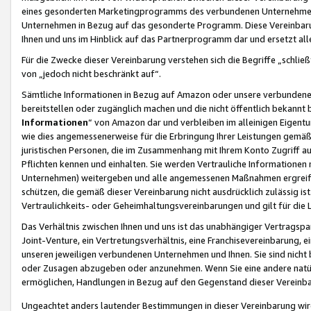
eines gesonderten Marketingprogramms des verbundenen Unternehmens
Unternehmen in Bezug auf das gesonderte Programm. Diese Vereinbarung
Ihnen und uns im Hinblick auf das Partnerprogramm dar und ersetzt al
Für die Zwecke dieser Vereinbarung verstehen sich die Begriffe „schließ
von „jedoch nicht beschränkt auf“.
Sämtliche Informationen in Bezug auf Amazon oder unsere verbunde
bereitstellen oder zugänglich machen und die nicht öffentlich bekannt bz
Informationen
“ von Amazon dar und verbleiben im alleinigen Eigent
wie dies angemessenerweise für die Erbringung Ihrer Leistungen gemäß d
juristischen Personen, die im Zusammenhang mit Ihrem Konto Zugriff au
Pflichten kennen und einhalten. Sie werden Vertrauliche Informationen 
Unternehmen) weitergeben und alle angemessenen Maßnahmen ergreifen
schützen, die gemäß dieser Vereinbarung nicht ausdrücklich zulässig is
Vertraulichkeits- oder Geheimhaltungsvereinbarungen und gilt für die
Das Verhältnis zwischen Ihnen und uns ist das unabhängiger Vertragspa
Joint-Venture, ein Vertretungsverhältnis, eine Franchisevereinbarung, 
unseren jeweiligen verbundenen Unternehmen und Ihnen. Sie sind ni
oder Zusagen abzugeben oder anzunehmen. Wenn Sie eine andere natürli
ermöglichen, Handlungen in Bezug auf den Gegenstand dieser Vereinbar
Ungeachtet anders lautender Bestimmungen in dieser Vereinbarung wird