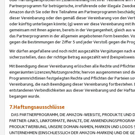
Partnerprogramm für betrügerische, irreführende oder illegale Zwecke
Amazon durch Sie oder Ihre Teilnahme am Partnerprogramm beschädig
dieser Vereinbarung oder den gemäß dieser Vereinbarung von den Vertr
oder künftig unterliegen könnte; (g) wenn wir diese Vereinbarung mit I
gemeinsam mit Ihnen agieren, bereits in der Vergangenheit, gleich aus
das Partnerprogramm in der allgemein angebotenen Form beenden. Vors
gegen die Bestimmungen der Ziffer 5 und jeder Verstoß gegen die Prog
Wir dürfen angefallene und noch nicht ausgezahlte Vergütungen nach 
sicherzustellen, dass der richtige Betrag ausgezahlt wird (beispielsw
Mit Beendigung dieser Vereinbarung erlöschen alle Rechte und Pflichte
eingeräumten Lizenzen/Nutzungsrechte; hiervon ausgenommen sind die in 
Programmrichtlinien festgelegten Rechte und Pflichten der Parteien sow
Vereinbarung, die nach Beendigung dieser Vereinbarung fortbestehen. D
entstandenen Verbindlichkeiten aus dieser Vereinbarung und der Haft
begangen wurde.
7.Haftungsausschlüsse
DAS PARTNERPROGRAMM, DIE AMAZON-WEBSITE, PRODUKTE UND DI
PARTNER-LINKS, LINKFORMATE, INHALTE, DIE ANWENDUNGSPROGR
PRODUKTWERBUNG, UNSERE DOMAIN-NAMEN, MARKEN UND LOGOS S
UNTERNEHMEN (EINSCHLIESSLICH DER AMAZON-MARKEN) UND DIE GE