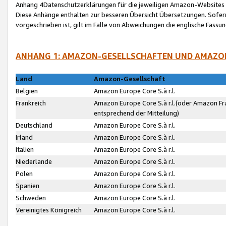
Anhang 4Datenschutzerklärungen für die jeweiligen Amazon-Websites
Diese Anhänge enthalten zur besseren Übersicht Übersetzungen. Sofe
vorgeschrieben ist, gilt im Falle von Abweichungen die englische Fass
ANHANG 1: AMAZON-GESELLSCHAFTEN UND AMAZO
Land
Amazon-Gesellschaft
Belgien
Amazon Europe Core S.à r.l.
Frankreich
Amazon Europe Core S.à r.l.(oder Amazon Fr
entsprechend der Mitteilung)
Deutschland
Amazon Europe Core S.à r.l.
Irland
Amazon Europe Core S.à r.l.
Italien
Amazon Europe Core S.à r.l.
Niederlande
Amazon Europe Core S.à r.l.
Polen
Amazon Europe Core S.à r.l.
Spanien
Amazon Europe Core S.à r.l.
Schweden
Amazon Europe Core S.à r.l.
Vereinigtes Königreich
Amazon Europe Core S.à r.l.