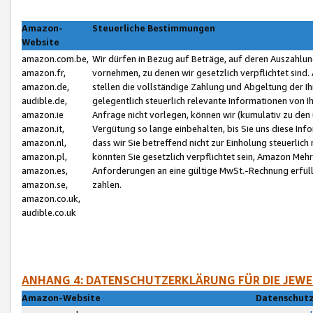
Amazon-
Steuerliche Bestimmungen
Website
amazon.com.be,
Wir dürfen in Bezug auf Beträge, auf deren Auszahlun
amazon.fr,
vornehmen, zu denen wir gesetzlich verpflichtet sind
amazon.de,
stellen die vollständige Zahlung und Abgeltung der 
audible.de,
gelegentlich steuerlich relevante Informationen von I
amazon.ie
Anfrage nicht vorlegen, können wir (kumulativ zu de
amazon.it,
Vergütung so lange einbehalten, bis Sie uns diese Inf
amazon.nl,
dass wir Sie betreffend nicht zur Einholung steuerlich 
amazon.pl,
könnten Sie gesetzlich verpflichtet sein, Amazon Meh
amazon.es,
Anforderungen an eine gültige MwSt.-Rechnung erfüllt
amazon.se,
zahlen.
amazon.co.uk,
audible.co.uk
ANHANG 4: DATENSCHUTZERKLÄRUNG FÜR DIE JEWE
Amazon-Website
Datenschutz