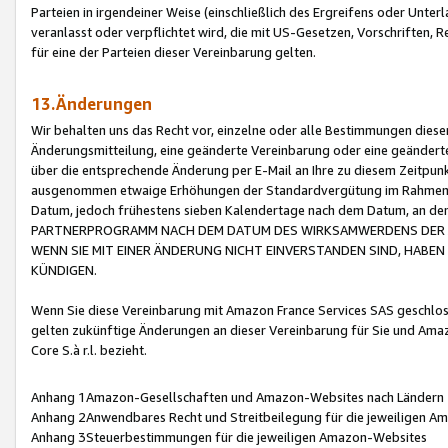
Parteien in irgendeiner Weise (einschließlich des Ergreifens oder Unt
veranlasst oder verpflichtet wird, die mit US-Gesetzen, Vorschriften,
für eine der Parteien dieser Vereinbarung gelten.
13.Änderungen
Wir behalten uns das Recht vor, einzelne oder alle Bestimmungen diese
Änderungsmitteilung, eine geänderte Vereinbarung oder eine geänderte 
über die entsprechende Änderung per E-Mail an Ihre zu diesem Zeitpun
ausgenommen etwaige Erhöhungen der Standardvergütung im Rahmen
Datum, jedoch frühestens sieben Kalendertage nach dem Datum, an de
PARTNERPROGRAMM NACH DEM DATUM DES WIRKSAMWERDENS DER Ä
WENN SIE MIT EINER ÄNDERUNG NICHT EINVERSTANDEN SIND, HABEN S
KÜNDIGEN.
Wenn Sie diese Vereinbarung mit Amazon France Services SAS geschlo
gelten zukünftige Änderungen an dieser Vereinbarung für Sie und Ama
Core S.à r.l. bezieht.
Anhang 1Amazon-Gesellschaften und Amazon-Websites nach Ländern
Anhang 2Anwendbares Recht und Streitbeilegung für die jeweiligen 
Anhang 3Steuerbestimmungen für die jeweiligen Amazon-Websites