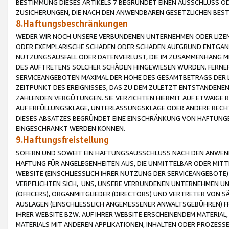
BESTIMMUNG DIESES ARTIKELS 7 BEGRÜNDET EINEN AUSSCHLUSS 
ZUSICHERUNGEN, DIE NACH DEN ANWENDBAREN GESETZLICHEN BE
8.Haftungsbeschränkungen
WEDER WIR NOCH UNSERE VERBUNDENEN UNTERNEHMEN ODER LIZEN
ODER EXEMPLARISCHE SCHÄDEN ODER SCHÄDEN AUFGRUND ENTGANG
NUTZUNGSAUSFALL ODER DATENVERLUST, DIE IM ZUSAMMENHANG MI
DES AUFTRETENS SOLCHER SCHÄDEN HINGEWIESEN WURDEN. FERN
SERVICEANGEBOTEN MAXIMAL DER HÖHE DES GESAMTBETRAGS DER 
ZEITPUNKT DES EREIGNISSES, DAS ZU DEM ZULETZT ENTSTANDENE
ZAHLENDEN VERGÜTUNGEN. SIE VERZICHTEN HIERMIT AUF ETWAIGE 
AUF ERFÜLLUNGSKLAGE, UNTERLASSUNGSKLAGE ODER ANDERE RECHT
DIESES ABSATZES BEGRÜNDET EINE EINSCHRÄNKUNG VON HAFTUNG
EINGESCHRÄNKT WERDEN KÖNNEN.
9.Haftungsfreistellung
SOFERN UND SOWEIT EIN HAFTUNGSAUSSCHLUSS NACH DEN ANWENDB
HAFTUNG FÜR ANGELEGENHEITEN AUS, DIE UNMITTELBAR ODER MITT
WEBSITE (EINSCHLIESSLICH IHRER NUTZUNG DER SERVICEANGEBOTE)
VERPFLICHTEN SICH, UNS, UNSERE VERBUNDENEN UNTERNEHMEN UN
(OFFICERS), ORGANMITGLIEDER (DIRECTORS) UND VERTRETER VON 
AUSLAGEN (EINSCHLIESSLICH ANGEMESSENER ANWALTSGEBÜHREN) FR
IHRER WEBSITE BZW. AUF IHRER WEBSITE ERSCHEINENDEM MATERIAL
MATERIALS MIT ANDEREN APPLIKATIONEN, INHALTEN ODER PROZESSE