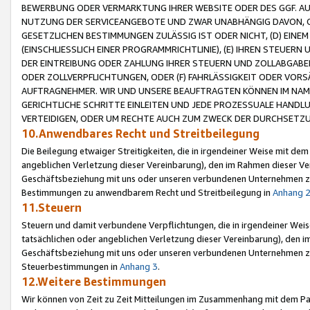
BEWERBUNG ODER VERMARKTUNG IHRER WEBSITE ODER DES GGF. AUF 
NUTZUNG DER SERVICEANGEBOTE UND ZWAR UNABHÄNGIG DAVON, O
GESETZLICHEN BESTIMMUNGEN ZULÄSSIG IST ODER NICHT, (D) EINE
(EINSCHLIESSLICH EINER PROGRAMMRICHTLINIE), (E) IHREN STEUER
DER EINTREIBUNG ODER ZAHLUNG IHRER STEUERN UND ZOLLABGAB
ODER ZOLLVERPFLICHTUNGEN, ODER (F) FAHRLÄSSIGKEIT ODER VORS
AUFTRAGNEHMER. WIR UND UNSERE BEAUFTRAGTEN KÖNNEN IM NAME
GERICHTLICHE SCHRITTE EINLEITEN UND JEDE PROZESSUALE HAND
VERTEIDIGEN, ODER UM RECHTE AUCH ZUM ZWECK DER DURCHSETZU
10.Anwendbares Recht und Streitbeilegung
Die Beilegung etwaiger Streitigkeiten, die in irgendeiner Weise mit de
angeblichen Verletzung dieser Vereinbarung), den im Rahmen dieser Ve
Geschäftsbeziehung mit uns oder unseren verbundenen Unternehmen zu
Bestimmungen zu anwendbarem Recht und Streitbeilegung in
Anhang 
11.Steuern
Steuern und damit verbundene Verpflichtungen, die in irgendeiner Wei
tatsächlichen oder angeblichen Verletzung dieser Vereinbarung), den 
Geschäftsbeziehung mit uns oder unseren verbundenen Unternehmen z
Steuerbestimmungen in
Anhang 3
.
12.Weitere Bestimmungen
Wir können von Zeit zu Zeit Mitteilungen im Zusammenhang mit dem Par