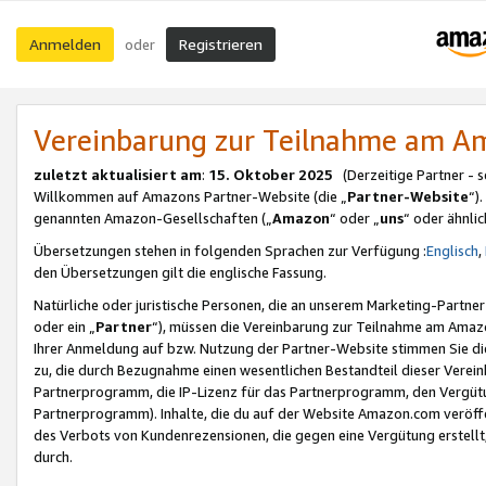
Anmelden
Registrieren
oder
Vereinbarung zur Teilnahme am 
zuletzt aktualisiert am
:
15. Oktober 2025
(Derzeitige Partner - 
Willkommen auf Amazons Partner-Website (die „
Partner-Website
“)
genannten Amazon-Gesellschaften („
Amazon
“ oder „
uns
“ oder ähnli
Übersetzungen stehen in folgenden Sprachen zur Verfügung :
Englisch
,
den Übersetzungen gilt die englische Fassung.
Natürliche oder juristische Personen, die an unserem Marketing-Partn
oder ein „
Partner
“), müssen die Vereinbarung zur Teilnahme am Ama
Ihrer Anmeldung auf bzw. Nutzung der Partner-Website stimmen Sie die
zu, die durch Bezugnahme einen wesentlichen Bestandteil dieser Verei
Partnerprogramm, die IP-Lizenz für das Partnerprogramm, den Vergütu
Partnerprogramm). Inhalte, die du auf der Website Amazon.com veröffe
des Verbots von Kundenrezensionen, die gegen eine Vergütung erstellt, 
durch.