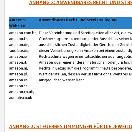
ANHANG 2: ANWENDBARES RECHT UND STRE
Amazon-
Anwendbares Recht und Streitbeilegung
Website
amazon.com.be,
Diese Vereinbarung und Streitigkeiten aller Art, die 
amazon.fr,
Großherzogtums Luxemburg unter Ausschluss seiner Kol
amazon.de,
ausschließlichen Zuständigkeit der Gerichte im Geri
audible.de,
dieser Vereinbarung kann Amazon bei einem zuständig
amazon.ie
Rechtsschutz wegen einer tatsächlichen oder angebli
amazon.it,
Amazon oder einer anderen natürlichen oder juristisc
amazon.nl,
Rechte in Bezug auf die Programminhalte besonderer,
amazon.pl,
Wert darstellen, dessen Verlust nicht ohne Weiteres e
amazon.es,
ausgeglichen werden kann.
amazon.se,
amazon.co.uk,
audible.co.uk
ANHANG 3: STEUERBESTIMMUNGEN FÜR DIE JEWEIL