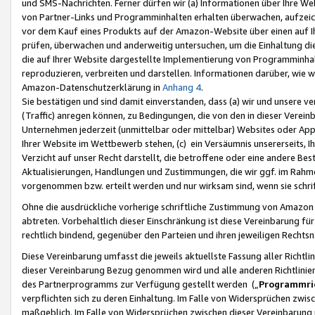
und SMS-Nachrichten. Ferner dürfen wir (a) Informationen über Ihre We
von Partner-Links und Programminhalten erhalten überwachen, aufzei
vor dem Kauf eines Produkts auf der Amazon-Website über einen auf Ih
prüfen, überwachen und anderweitig untersuchen, um die Einhaltung dies
die auf Ihrer Website dargestellte Implementierung von Programminhalt
reproduzieren, verbreiten und darstellen. Informationen darüber, wie w
Amazon-Datenschutzerklärung in
Anhang 4
.
Sie bestätigen und sind damit einverstanden, dass (a) wir und unsere 
(Traffic) anregen können, zu Bedingungen, die von den in dieser Vere
Unternehmen jederzeit (unmittelbar oder mittelbar) Websites oder Appl
Ihrer Website im Wettbewerb stehen, (c) ein Versäumnis unsererseits, I
Verzicht auf unser Recht darstellt, die betroffene oder eine andere B
Aktualisierungen, Handlungen und Zustimmungen, die wir ggf. im Rahme
vorgenommen bzw. erteilt werden und nur wirksam sind, wenn sie schri
Ohne die ausdrückliche vorherige schriftliche Zustimmung von Amazon
abtreten. Vorbehaltlich dieser Einschränkung ist diese Vereinbarung f
rechtlich bindend, gegenüber den Parteien und ihren jeweiligen Rech
Diese Vereinbarung umfasst die jeweils aktuellste Fassung aller Richtli
dieser Vereinbarung Bezug genommen wird und alle anderen Richtlinie
des Partnerprogramms zur Verfügung gestellt werden („
Programmric
verpflichten sich zu deren Einhaltung. Im Falle von Widersprüchen zwi
maßgeblich. Im Falle von Widersprüchen zwischen dieser Vereinbarun