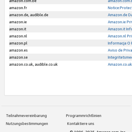
amazon.com.be
amazon.com.b
amazon.fr
Notice:Protec
amazon.de, audible.de
Amazon.de Da
amazon.ie
Amazon.ie Pri
amazon.it
Amazon.it Inf
amazon.nl
Amazon.nl Pri
amazon.pl
Informacja O
amazon.es
Aviso de Priv
amazon.se
Integritetsm
amazon.co.uk, audible.co.uk
Amazon.co.uk 
Teilnahmevereinbarung
Programmrichtlinien
Nutzungsbestimmungen
Kontaktiere uns