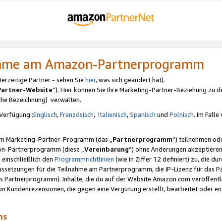
nahme am Amazon-Partnerprogramm
rzeitige Partner - sehen Sie
hier
, was sich geändert hat).
Partner-Website
“). Hier können Sie Ihre Marketing-Partner-Beziehung zu d
iche Bezeichnung) verwalten.
Verfügung :
Englisch
,
Französisch
,
Italienisch
,
Spanisch
und
Polnisch
. Im Fall
erem Marketing-Partner-Programm (das „
Partnerprogramm
“) teilnehmen od
on-Partnerprogramm (diese „
Vereinbarung
“) ohne Änderungen akzeptieren
 einschließlich den
Programmrichtlinien
(wie in Ziffer 12 definiert) zu, die 
raussetzungen für die Teilnahme am Partnerprogramm, die IP-Lizenz für das
s Partnerprogramm). Inhalte, die du auf der Website Amazon.com veröffentl
n Kundenrezensionen, die gegen eine Vergütung erstellt, bearbeitet oder ent
mms