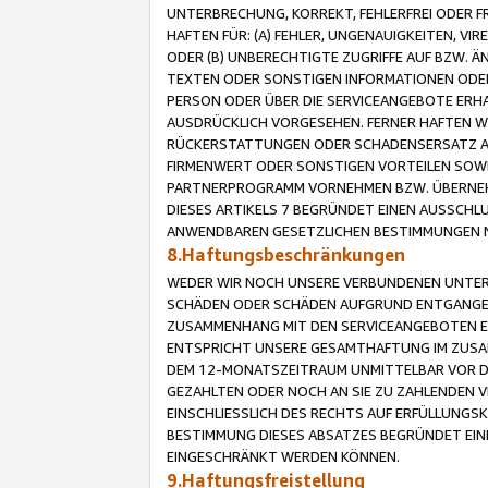
UNTERBRECHUNG, KORREKT, FEHLERFREI ODER 
HAFTEN FÜR: (A) FEHLER, UNGENAUIGKEITEN, 
ODER (B) UNBERECHTIGTE ZUGRIFFE AUF BZW. 
TEXTEN ODER SONSTIGEN INFORMATIONEN ODER 
PERSON ODER ÜBER DIE SERVICEANGEBOTE ERHA
AUSDRÜCKLICH VORGESEHEN. FERNER HAFTEN 
RÜCKERSTATTUNGEN ODER SCHADENSERSATZ AU
FIRMENWERT ODER SONSTIGEN VORTEILEN SOWIE
PARTNERPROGRAMM VORNEHMEN BZW. ÜBERNEHM
DIESES ARTIKELS 7 BEGRÜNDET EINEN AUSSCH
ANWENDBAREN GESETZLICHEN BESTIMMUNGEN 
8.Haftungsbeschränkungen
WEDER WIR NOCH UNSERE VERBUNDENEN UNTERN
SCHÄDEN ODER SCHÄDEN AUFGRUND ENTGANGENE
ZUSAMMENHANG MIT DEN SERVICEANGEBOTEN EN
ENTSPRICHT UNSERE GESAMTHAFTUNG IM ZUSAM
DEM 12-MONATSZEITRAUM UNMITTELBAR VOR DE
GEZAHLTEN ODER NOCH AN SIE ZU ZAHLENDEN V
EINSCHLIESSLICH DES RECHTS AUF ERFÜLLUNGS
BESTIMMUNG DIESES ABSATZES BEGRÜNDET EI
EINGESCHRÄNKT WERDEN KÖNNEN.
9.Haftungsfreistellung