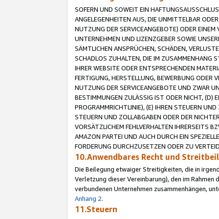
SOFERN UND SOWEIT EIN HAFTUNGSAUSSCHLUSS
ANGELEGENHEITEN AUS, DIE UNMITTELBAR ODER 
NUTZUNG DER SERVICEANGEBOTE) ODER EINEM V
UNTERNEHMEN UND LIZENZGEBER SOWIE UNSERE 
SÄMTLICHEN ANSPRÜCHEN, SCHÄDEN, VERLUSTE
SCHADLOS ZUHALTEN, DIE IM ZUSAMMENHANG STE
IHRER WEBSITE ODER ENTSPRECHENDEN MATERIA
FERTIGUNG, HERSTELLUNG, BEWERBUNG ODER VE
NUTZUNG DER SERVICEANGEBOTE UND ZWAR UN
BESTIMMUNGEN ZULÄSSIG IST ODER NICHT, (D) 
PROGRAMMRICHTLINIE), (E) IHREN STEUERN UN
STEUERN UND ZOLLABGABEN ODER DER NICHTER
VORSÄTZLICHEM FEHLVERHALTEN IHRERSEITS BZ
AMAZON PARTEI UND AUCH DURCH EIN SPEZIELL
FORDERUNG DURCHZUSETZEN ODER ZU VERTEIDI
10.Anwendbares Recht und Streitbe
Die Beilegung etwaiger Streitigkeiten, die in irg
Verletzung dieser Vereinbarung), den im Rahmen d
verbundenen Unternehmen zusammenhängen, unterl
Anhang 2
.
11.Steuern