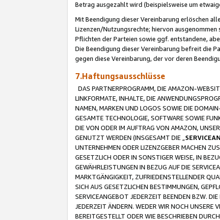
Betrag ausgezahlt wird (beispielsweise um etwai
Mit Beendigung dieser Vereinbarung erlöschen alle
Lizenzen/Nutzungsrechte; hiervon ausgenommen sind
Pflichten der Parteien sowie ggf. entstandene, ab
Die Beendigung dieser Vereinbarung befreit die P
gegen diese Vereinbarung, der vor deren Beendi
7.Haftungsausschlüsse
DAS PARTNERPROGRAMM, DIE AMAZON-WEBSITE,
LINKFORMATE, INHALTE, DIE ANWENDUNGSPRO
NAMEN, MARKEN UND LOGOS SOWIE DIE DOMAIN
GESAMTE TECHNOLOGIE, SOFTWARE SOWIE FUNKT
DIE VON ODER IM AUFTRAG VON AMAZON, UNS
GENUTZT WERDEN (INSGESAMT DIE „
SERVICEA
UNTERNEHMEN ODER LIZENZGEBER MACHEN ZUSI
GESETZLICH ODER IN SONSTIGER WEISE, IN BE
GEWÄHRLEISTUNGEN IN BEZUG AUF DIE SERVICE
MARKTGÄNGIGKEIT, ZUFRIEDENSTELLENDER QUA
SICH AUS GESETZLICHEN BESTIMMUNGEN, GEPFL
SERVICEANGEBOT JEDERZEIT BEENDEN BZW. DIE
JEDERZEIT ÄNDERN. WEDER WIR NOCH UNSERE 
BEREITGESTELLT ODER WIE BESCHRIEBEN DURC