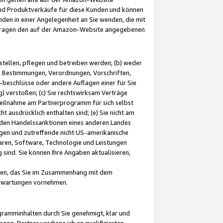
und Produktverkäufe für diese Kunden und können
nden in einer Angelegenheit an Sie wenden, die mit
e-Fragen den auf der Amazon-Website angegebenen
stellen, pflegen und betreiben werden; (b) weder
e Bestimmungen, Verordnungen, Vorschriften,
-beschlüsse oder andere Auflagen einer für Sie
 verstoßen; (c) Sie rechtswirksam Verträge
r Teilnahme am Partnerprogramm für sich selbst
t ausdrücklich enthalten sind; (e) Sie nicht am
den Handelssanktionen eines anderen Landes
gen und zutreffende nicht US-amerikanische
ren, Software, Technologie und Leistungen
sind. Sie können Ihre Angaben aktualisieren,
men, das Sie im Zusammenhang mit dem
 Erwartungen vornehmen.
ogramminhalten durch Sie genehmigt, klar und
zon-Partner verdiene ich an qualifizierten