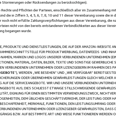
ge Stornierungen oder Rücksendungen zu berücksichtigen).
 Rechte und Pflichten der Parteien, einschließlich aller im Zusammenhang m
 die in Ziffern 3, 4, 5, 6, 7, 8, 10 und 11 dieser Vereinbarung sowie die in
er noch nicht erfüllte Zahlungsverpflichtungen aus dieser Vereinbarung, die
arteien nicht von den bereits entstandenen Verbindlichkeiten aus dieser Ver
gung begangen wurde.
 PRODUKTE UND DIENSTLEISTUNGEN, DIE AUF DER AMAZON-WEBSITE AN
GRAMMIERSCHNITTSTELLE FÜR PRODUKTWERBUNG, DATENFEEDS UND INH
-NAMEN, MARKEN UND LOGOS UNSERER VERBUNDENEN UNTERNEHMEN (EIN
IONEN, MATERIAL, DATEN, BILDER, TEXTE UND SONSTIGE GEWERBLICHE 
EREN VERBUNDENEN UNTERNEHMEN ODER LIZENZGEBERN IM RAHMEN DES 
NGEBOTE
“), WERDEN „WIE BESEHEN“ UND „WIE VERFÜGBAR“ BEREITGEST
CHERUNGEN ODER ÜBERNEHMEN GEWÄHRLEISTUNGEN GLEICH WELCHER AR
ZUG AUF DIE SERVICEANGEBOTE. WIR UND UNSERE VERBUNDENEN UNTERNEH
ANGEBOTE AUS; DIES SCHLIESST ETWAIGE STILLSCHWEIGENDE GEWÄHRLE
LITÄT, EIGNUNG FÜR EINEN BESTIMMTEN VERWENDUNGSZWECK, NICHTVER
OGENHEITEN, DEM ÜBLICHEN GESCHÄFTSVERKEHR, DER LEISTUNG ODER H
 BESCHAFFENHEIT, MERKMALE, FUNKTIONEN, DEN LEISTUNGSUMFANG ODER
VERBUNDENEN UNTERNEHMEN ODER LIZENZGEBER GEWÄHRLEISTEN, DASS D
HGÄNGIG BZW. AUF BESTIMMTE ART UND WEISE FUNKTIONIEREN WERDEN 