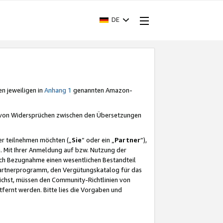
DE
en jeweiligen in
Anhang 1
genannten Amazon-
e von Widersprüchen zwischen den Übersetzungen
er teilnehmen möchten („
Sie
“ oder ein „
Partner
“),
. Mit Ihrer Anmeldung auf bzw. Nutzung der
durch Bezugnahme einen wesentlichen Bestandteil
 Partnerprogramm, den Vergütungskatalog für das
ichst, müssen den Community-Richtlinien von
fernt werden. Bitte lies die Vorgaben und