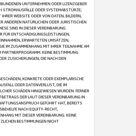
VERBUNDENEN UNTERNEHMEN ODER LIZENZGEBER
ICH STROMAUSFÄLLE ODER SYSTEMABSTÜRZE;
IHRER WEBSITE ODER VON DATEN, BILDERN,
ER ANDEREN NATÜRLICHEN ODER JURISTISCHEN
ESE SIND IN DIESER VEREINBARUNG
R FÜR ENTSCHÄDIGUNGSLEISTUNGEN,
EINNAHMEN, ERWARTETEN UMSÄTZEN,
SIE IM ZUSAMMENHANG MIT IHRER TEILNAHME AM
M PARTNERPROGRAMM. KEINE BESTIMMUNG
DER ZUSICHERUNGEN, DIE NACH DEN
GESCHÄDEN, KONKRETE ODER EXEMPLARISCHE
SFALL ODER DATENVERLUST, DIE IM
OLCHER SCHÄDEN HINGEWIESEN WURDEN. FERNER
BETRAGS DER LAUT DIESER VEREINBARUNG IN
HAFTUNGSANSPRUCH GEFÜHRT HAT, BEREITS
SBEHELFE NACH EQUITY-RECHT,
NHANG MIT DIESER VEREINBARUNG. KEINE
TZLICHEN BESTIMMUNGEN NICHT