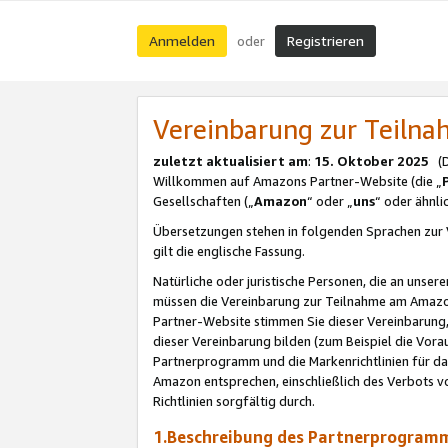
Anmelden
Registrieren
oder
Vereinbarung zur Teil
zuletzt aktualisiert am
:
15. Oktober 2025
(De
Willkommen auf Amazons Partner-Website (die „
Gesellschaften („
Amazon
“ oder „
uns
“ oder ähnl
Übersetzungen stehen in folgenden Sprachen zur 
gilt die englische Fassung.
Natürliche oder juristische Personen, die an uns
müssen die Vereinbarung zur Teilnahme am Amaz
Partner-Website stimmen Sie dieser Vereinbarung,
dieser Vereinbarung bilden (zum Beispiel die Vo
Partnerprogramm und die Markenrichtlinien für da
Amazon entsprechen, einschließlich des Verbots vo
Richtlinien sorgfältig durch.
1.Beschreibung des Partnerprogra