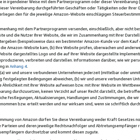
e in irgendeiner Weise mit dem Partnerprogramm oder dieser Vereinbarung (ei
ieser Vereinbarung durchgeführten Geschäften oder Tätigkeiten oder Ihrer 
liegen den für die jeweilige Amazon-Website einschlägigen Steuerbestim
mmenhang mit dem Partnerprogramm versenden, einschließlich, aber nicht be
site und die Nutzer Ihrer Website, die wir im Zusammenhang mit Ihrer Darst
itergeben (beispielsweise dass ein bestimmter Amazon-Kunde vor dem Kauf
uf die Amazon-Website kam, (b) Ihre Website prüfen, überwachen und anderwei
r Website dargestelltes Logo und die auf Ihrer Website dargestellte Impleme
reproduzieren, verbreiten und darstellen. Informationen darüber, wie wir per
ng in
Anhang 4
.
 (a) wir und unsere verbundenen Unternehmen jederzeit (mittelbar oder unmit
ng festgelegten Bedingungen abweichen, (b) wir und unsere verbundenen Unte
 Ähnlichkeit mit Ihrer Website aufweisen bzw. mit Ihrer Website im Wettbewer
barung durchzusetzen, keinen Verzicht auf unser Recht darstellt, die betrof
liche Festlegungen, Aktualisierungen, Handlungen und Zustimmungen, die wi
enommen bzw. erteilt werden und nur wirksam sind, wenn sie schriftlich dur
stimmung von Amazon dürfen Sie diese Vereinbarung weder Kraft Gesetzes no
die Parteien und deren jeweilige Rechtsnachfolger und Abtretungsempfänger 
ngsempfängern durchsetzbar und kommt diesen zugute.