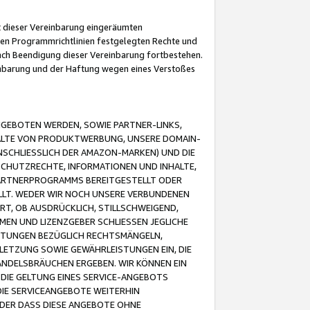
it dieser Vereinbarung eingeräumten
 den Programmrichtlinien festgelegten Rechte und
 nach Beendigung dieser Vereinbarung fortbestehen.
einbarung und der Haftung wegen eines Verstoßes
GEBOTEN WERDEN, SOWIE PARTNER-LINKS,
ALTE VON PRODUKTWERBUNG, UNSERE DOMAIN-
SCHLIESSLICH DER AMAZON-MARKEN) UND DIE
SCHUTZRECHTE, INFORMATIONEN UND INHALTE,
PARTNERPROGRAMMS BEREITGESTELLT ODER
ELLT. WEDER WIR NOCH UNSERE VERBUNDENEN
T, OB AUSDRÜCKLICH, STILLSCHWEIGEND,
MEN UND LIZENZGEBER SCHLIESSEN JEGLICHE
ISTUNGEN BEZÜGLICH RECHTSMÄNGELN,
LETZUNG SOWIE GEWÄHRLEISTUNGEN EIN, DIE
ANDELSBRÄUCHEN ERGEBEN. WIR KÖNNEN EIN
 DIE GELTUNG EINES SERVICE-ANGEBOTS
IE SERVICEANGEBOTE WEITERHIN
ODER DASS DIESE ANGEBOTE OHNE