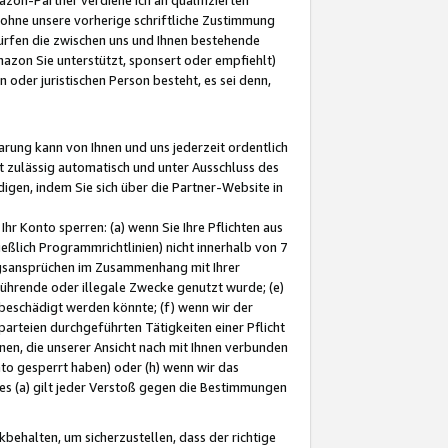
ohne unsere vorherige schriftliche Zustimmung
ürfen die zwischen uns und Ihnen bestehende
mazon Sie unterstützt, sponsert oder empfiehlt)
oder juristischen Person besteht, es sei denn,
arung kann von Ihnen und uns jederzeit ordentlich
t zulässig automatisch und unter Ausschluss des
gen, indem Sie sich über die Partner-Website in
hr Konto sperren: (a) wenn Sie Ihre Pflichten aus
eßlich Programmrichtlinien) nicht innerhalb von 7
ngsansprüchen im Zusammenhang mit Ihrer
ührende oder illegale Zwecke genutzt wurde; (e)
eschädigt werden könnte; (f) wenn wir der
rteien durchgeführten Tätigkeiten einer Pflicht
nen, die unserer Ansicht nach mit Ihnen verbunden
nto gesperrt haben) oder (h) wenn wir das
 (a) gilt jeder Verstoß gegen die Bestimmungen
ehalten, um sicherzustellen, dass der richtige