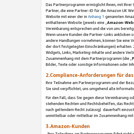
Das Partnerprogramm ermöglicht Ihnen, mit Ihrer W
Partner, die eine Partner-ID für die Amazon UK W
Website mit einer der in
Anhang 1
genannten Amazon
enthaltenen Website (jeweils eine „
Amazon-Webs
Vereinbarung entsprechen und die von uns bereitg
Wenn unsere Kunden die Partner-Links anklicken 
andere Handlungen vornehmen, können Sie eine Ver
der dort festgelegten Einschränkungen) erhalten. 
Widgets, Links, Marketing-Inhalte und andere Ver
Zusammenhang mit dem Partnerprogramm (die „
Bilder, Texte oder sonstige Informationen oder In
2.Compliance-Anforderungen für d
Ihre Teilnahme am Partnerprogramm und der Bezug 
Sie sind verpflichtet, uns umgehend alle Informat
Für den Fall, dass Sie gegen diese Vereinbarung 
stehenden Rechten und Rechtsbehelfen, das Recht
nach geltendem Recht zulässig) dauerhaft einzus
unmittelbar oder mittelbar im Zusammenhang mit
3.Amazon-Kunden
Ihre Teilnahme am Partnerprogramm führt nicht d