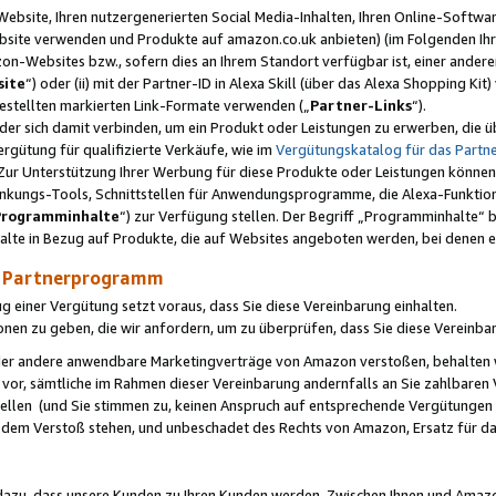
ebsite, Ihren nutzergenerierten Social Media-Inhalten, Ihren Online-Softwar
ebsite verwenden und Produkte auf amazon.co.uk anbieten) (im Folgenden Ihr
-Websites bzw., sofern dies an Ihrem Standort verfügbar ist, einer ander
ite
“) oder (ii) mit der Partner-ID in Alexa Skill (über das Alexa Shopping Ki
estellten markierten Link-Formate verwenden („
Partner-Links
“).
oder sich damit verbinden, um ein Produkt oder Leistungen zu erwerben, di
gütung für qualifizierte Verkäufe, wie im
Vergütungskatalog für das Part
Zur Unterstützung Ihrer Werbung für diese Produkte oder Leistungen können w
linkungs-Tools, Schnittstellen für Anwendungsprogramme, die Alexa-Funktion
Programminhalte
“) zur Verfügung stellen. Der Begriff „Programminhalte“ be
halte in Bezug auf Produkte, die auf Websites angeboten werden, bei denen 
as Partnerprogramm
einer Vergütung setzt voraus, dass Sie diese Vereinbarung einhalten.
ionen zu geben, die wir anfordern, um zu überprüfen, dass Sie diese Vereinba
oder andere anwendbare Marketingverträge von Amazon verstoßen, behalten w
 vor, sämtliche im Rahmen dieser Vereinbarung andernfalls an Sie zahlbare
tellen (und Sie stimmen zu, keinen Anspruch auf entsprechende Vergütungen
 dem Verstoß stehen, und unbeschadet des Rechts von Amazon, Ersatz für 
azu, dass unsere Kunden zu Ihren Kunden werden. Zwischen Ihnen und Amaz