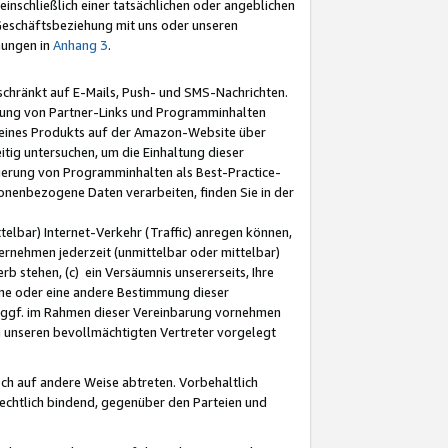
nschließlich einer tatsächlichen oder angeblichen
Geschäftsbeziehung mit uns oder unseren
mungen in
Anhang 3
.
schränkt auf E-Mails, Push- und SMS-Nachrichten.
ellung von Partner-Links und Programminhalten
 eines Produkts auf der Amazon-Website über
tig untersuchen, um die Einhaltung dieser
ntierung von Programminhalten als Best-Practice-
sonenbezogene Daten verarbeiten, finden Sie in der
telbar) Internet-Verkehr (Traffic) anregen können,
rnehmen jederzeit (unmittelbar oder mittelbar)
b stehen, (c) ein Versäumnis unsererseits, Ihre
fene oder eine andere Bestimmung dieser
r ggf. im Rahmen dieser Vereinbarung vornehmen
ch unseren bevollmächtigten Vertreter vorgelegt
ch auf andere Weise abtreten. Vorbehaltlich
rechtlich bindend, gegenüber den Parteien und