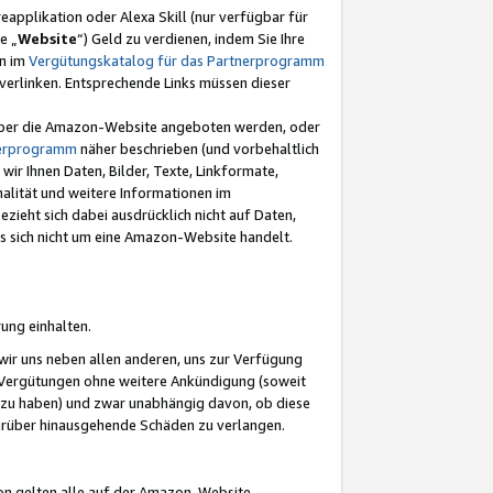
eapplikation oder Alexa Skill (nur verfügbar für
e „
Website
“) Geld zu verdienen, indem Sie Ihre
en im
Vergütungskatalog für das Partnerprogramm
t) verlinken. Entsprechende Links müssen dieser
e über die Amazon-Website angeboten werden, oder
nerprogramm
näher beschrieben (und vorbehaltlich
ir Ihnen Daten, Bilder, Texte, Linkformate,
alität und weitere Informationen im
zieht sich dabei ausdrücklich nicht auf Daten,
es sich nicht um eine Amazon-Website handelt.
rung einhalten.
ir uns neben allen anderen, uns zur Verfügung
n Vergütungen ohne weitere Ankündigung (soweit
 zu haben) und zwar unabhängig davon, ob diese
darüber hinausgehende Schäden zu verlangen.
on gelten alle auf der Amazon-Website