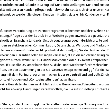
, Richtlinien und Abläufe in Bezug auf Kundenbestellungen, Kundendienst 
kte mit unseren Kunden pflegen oder abwickeln; sollte sich einer unserer Ku
nhängt, so werden Sie diesem Kunden mitteilen, dass er für Kundenservic
emäß dieser Vereinbarung am Partnerprogramm teilnehmen und Ihre Website er
ellung, Pflege oder der Betrieb Ihrer Website gegen anwendbare gesetzlich
skodizes, Branchenstandards, Selbstregulierungsregeln, Gerichtsurteile und 
ngen zu elektronischer Kommunikation, Datenschutz, Werbung und Marketing)
 oder aus anderen Gründen nicht geschäftsfähig sind); (d) Sie den Nutzen de
cherungen, Garantien oder Aussagen verlassen, die in dieser Vereinbarung nich
gebote nutzen, wenn Sie US-Handelssanktionen oder US-Recht entsprechen
men; (f) Sie alle US-amerikanischen Ausfuhr- und Wiederausfuhrbeschränkun
ten, die den Bestimmungen der US-Gesetze entsprechen und ggf. für die Wa
hang mit dem Partnerprogramm machen, jederzeit zutreffend und vollständig 
 Konto einloggen und „Kontoeinstellungen“ auswählen.
keine Gewährleistungen im Hinblick auf das Besucher- und Vergütungsvolu
icht für etwaige Handlungen verantwortlich, die Sie auf Grundlage solcher
en Stelle, an der Amazon ggf. die Darstellung oder sonstige Nutzung von Pr
 ähnlichen, nach dieser Vereinbarung zulässigen, Hinweis anbringen: „Als Ama