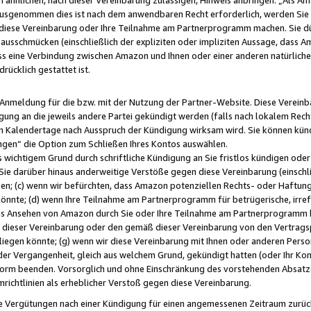
usgenommen dies ist nach dem anwendbaren Recht erforderlich, werden Sie 
f diese Vereinbarung oder Ihre Teilnahme am Partnerprogramm machen. Sie d
usschmücken (einschließlich der expliziten oder impliziten Aussage, dass A
 eine Verbindung zwischen Amazon und Ihnen oder einer anderen natürlichen 
rücklich gestattet ist.
r Anmeldung für die bzw. mit der Nutzung der Partner-Website. Diese Vereinb
gung an die jeweils andere Partei gekündigt werden (falls nach lokalem Rech
n Kalendertage nach Ausspruch der Kündigung wirksam wird. Sie können kündi
ngen“ die Option zum Schließen Ihres Kontos auswählen.
 wichtigem Grund durch schriftliche Kündigung an Sie fristlos kündigen oder I
 Sie darüber hinaus anderweitige Verstöße gegen diese Vereinbarung (einschli
ben; (c) wenn wir befürchten, dass Amazon potenziellen Rechts- oder Haftu
nnte; (d) wenn Ihre Teilnahme am Partnerprogramm für betrügerische, irref
das Ansehen von Amazon durch Sie oder Ihre Teilnahme am Partnerprogramm b
ieser Vereinbarung oder den gemäß dieser Vereinbarung von den Vertragspa
liegen könnte; (g) wenn wir diese Vereinbarung mit Ihnen oder anderen Perso
 der Vergangenheit, gleich aus welchem Grund, gekündigt hatten (oder Ihr Ko
rm beenden. Vorsorglich und ohne Einschränkung des vorstehenden Absatzes
richtlinien als erheblicher Verstoß gegen diese Vereinbarung.
e Vergütungen nach einer Kündigung für einen angemessenen Zeitraum zurückb