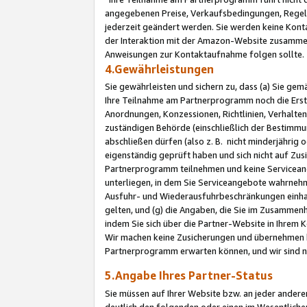
angegebenen Preise, Verkaufsbedingungen, Regeln
jederzeit geändert werden. Sie werden keine Konta
der Interaktion mit der Amazon-Website zusamme
Anweisungen zur Kontaktaufnahme folgen sollte.
4.Gewährleistungen
Sie gewährleisten und sichern zu, dass (a) Sie g
Ihre Teilnahme am Partnerprogramm noch die Erst
Anordnungen, Konzessionen, Richtlinien, Verhalten
zuständigen Behörde (einschließlich der Bestimmu
abschließen dürfen (also z. B. nicht minderjährig
eigenständig geprüft haben und sich nicht auf Zusi
Partnerprogramm teilnehmen und keine Servicean
unterliegen, in dem Sie Serviceangebote wahrneh
Ausfuhr- und Wiederausfuhrbeschränkungen einhal
gelten, und (g) die Angaben, die Sie im Zusammen
indem Sie sich über die Partner-Website in Ihrem
Wir machen keine Zusicherungen und übernehmen 
Partnerprogramm erwarten können, und wir sind n
5.Angabe Ihres Partner-Status
Sie müssen auf Ihrer Website bzw. an jeder ander
deutlich den folgenden oder einen im Wesentlichen