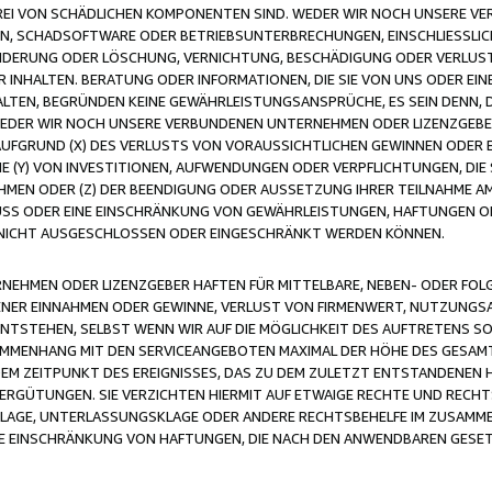
FREI VON SCHÄDLICHEN KOMPONENTEN SIND. WEDER WIR NOCH UNSERE 
VIREN, SCHADSOFTWARE ODER BETRIEBSUNTERBRECHUNGEN, EINSCHLIESSL
ÄNDERUNG ODER LÖSCHUNG, VERNICHTUNG, BESCHÄDIGUNG ODER VERLUST 
INHALTEN. BERATUNG ODER INFORMATIONEN, DIE SIE VON UNS ODER EIN
LTEN, BEGRÜNDEN KEINE GEWÄHRLEISTUNGSANSPRÜCHE, ES SEIN DENN, DI
WEDER WIR NOCH UNSERE VERBUNDENEN UNTERNEHMEN ODER LIZENZGEBE
FGRUND (X) DES VERLUSTS VON VORAUSSICHTLICHEN GEWINNEN ODER 
 (Y) VON INVESTITIONEN, AUFWENDUNGEN ODER VERPFLICHTUNGEN, DIE 
EN ODER (Z) DER BEENDIGUNG ODER AUSSETZUNG IHRER TEILNAHME A
LUSS ODER EINE EINSCHRÄNKUNG VON GEWÄHRLEISTUNGEN, HAFTUNGEN O
NICHT AUSGESCHLOSSEN ODER EINGESCHRÄNKT WERDEN KÖNNEN.
EHMEN ODER LIZENZGEBER HAFTEN FÜR MITTELBARE, NEBEN- ODER FOL
R EINNAHMEN ODER GEWINNE, VERLUST VON FIRMENWERT, NUTZUNGSAU
TSTEHEN, SELBST WENN WIR AUF DIE MÖGLICHKEIT DES AUFTRETENS S
MENHANG MIT DEN SERVICEANGEBOTEN MAXIMAL DER HÖHE DES GESAMT
M ZEITPUNKT DES EREIGNISSES, DAS ZU DEM ZULETZT ENTSTANDENEN 
ERGÜTUNGEN. SIE VERZICHTEN HIERMIT AUF ETWAIGE RECHTE UND RECHT
KLAGE, UNTERLASSUNGSKLAGE ODER ANDERE RECHTSBEHELFE IM ZUSAMME
NE EINSCHRÄNKUNG VON HAFTUNGEN, DIE NACH DEN ANWENDBAREN GESE