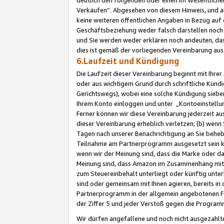
Verkäufen“. Abgesehen von diesem Hinweis, und a
keine weiteren öffentlichen Angaben in Bezug au
Geschäftsbeziehung weder falsch darstellen noch a
und Sie werden weder erklären noch andeuten, dass
dies ist gemäß der vorliegenden Vereinbarung ausd
6.Laufzeit und Kündigung
Die Laufzeit dieser Vereinbarung beginnt mit Ihre
oder aus wichtigem Grund durch schriftliche Kündi
Gerichtswegs), wobei eine solche Kündigung siebe
Ihrem Konto einloggen und unter „Kontoeinstellu
Ferner können wir diese Vereinbarung jederzeit aus
dieser Vereinbarung erheblich verletzen; (b) wenn
Tagen nach unserer Benachrichtigung an Sie behe
Teilnahme am Partnerprogramm ausgesetzt sein kö
wenn wir der Meinung sind, dass die Marke oder 
Meinung sind, dass Amazon im Zusammenhang mit d
zum Steuereinbehalt unterliegt oder künftig unter
sind oder gemeinsam mit Ihnen agieren, bereits in
Partnerprogramm in der allgemein angebotenen Fo
der Ziffer 5 und jeder Verstoß gegen die Programm
Wir dürfen angefallene und noch nicht ausgezahlt