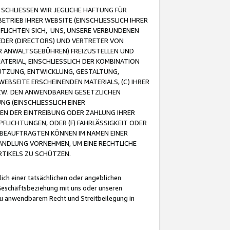
CHLIESSEN WIR JEGLICHE HAFTUNG FÜR
TRIEB IHRER WEBSITE (EINSCHLIESSLICH IHRER
FLICHTEN SICH, UNS, UNSERE VERBUNDENEN
EDER (DIRECTORS) UND VERTRETER VON
R ANWALTSGEBÜHREN) FREIZUSTELLEN UND
ATERIAL, EINSCHLIESSLICH DER KOMBINATION
NUTZUNG, ENTWICKLUNG, GESTALTUNG,
EBSEITE ERSCHEINENDEN MATERIALS, (C) IHRER
ZW. DEN ANWENDBAREN GESETZLICHEN
NG (EINSCHLIESSLICH EINER
BEN DER EINTREIBUNG ODER ZAHLUNG IHRER
LICHTUNGEN, ODER (F) FAHRLÄSSIGKEIT ODER
 BEAUFTRAGTEN KÖNNEN IM NAMEN EINER
HANDLUNG VORNEHMEN, UM EINE RECHTLICHE
TIKELS ZU SCHÜTZEN.
ich einer tatsächlichen oder angeblichen
Geschäftsbeziehung mit uns oder unseren
u anwendbarem Recht und Streitbeilegung in