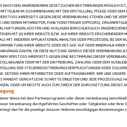
 NACH DEN ANWENDBAREN GESETZLICHEN BESTIMMUNGEN MÖGLICH IST, S
MITTELBAR IM ZUSAMMENHANG MIT DER ERSTELLUNG, PFLEGE ODER DEM BE
ERSTOSS IHRERSEITS GEGEN DIESE VEREINBARUNG STEHEN UND SIE VERP
UND DEREN MITARBEITER, FUNKTIONSTRÄGER (OFFICERS), ORGANMITGLI
N, HAFTUNGEN, KOSTEN UND AUSLAGEN (EINSCHLIESSLICH ANGEMESSENE
HEN MIT (A) IHRER WEBSITE BZW. AUF IHRER WEBSITE ERSCHEINENDEM M
LS MIT ANDEREN APPLIKATIONEN, INHALTEN ODER PROZESSEN, (B) DER 
RMARKTUNG IHRER WEBSITE ODER DES GGF. AUF ODER INNERHALB IHRER W
ABHÄNGIG DAVON, OB DIESE NUTZUNG GEMÄSS DIESER VEREINBARUNG B
EINEM VERSTOSS IHRERSEITS GEGEN EINE BESTIMMUNG DIESER VEREINBARU
D ZOLLABGABEN ODER MIT DER EINTREIBUNG, ZAHLUNG ODER DEM AUSBLEI
FÜLLUNG DER STEUERREGISTRIERUNGSVERPFLICHTUNGEN ODER ZOLLVERPF
W. SEITENS IHRER MITARBEITER ODER AUFTRAGNEHMER. WIR UND UNSERE
ES MANDAT GERICHTLICHE SCHRITTE EINLEITEN UND JEDE PROZESSUALE 
GEN, ODER UM RECHTE AUCH ZUM ZWECK DER DURCHSETZUNG DIESES AR
ilegung
endeiner Weise mit dem Partnerprogramm oder dieser Vereinbarung (einschließl
ieser Vereinbarung durchgeführten Geschäften oder Tätigkeiten oder Ihrer 
iegt den für die jeweilige Amazon-Website einschlägigen Bestimmungen z