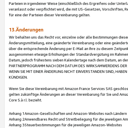
Parteien in irgendeiner Weise (einschließlich des Ergreifens oder Unt
veranlasst oder verpflichtet wird, die mit US-Gesetzen, Vorschriften,
für eine der Parteien dieser Vereinbarung gelten.
13.Änderungen
Wir behalten uns das Recht vor, einzelne oder alle Bestimmungen diese
Änderungsmitteilung, eine geänderte Vereinbarung oder eine geänderte 
über die entsprechende Änderung per E-Mail an Ihre zu diesem Zeitpun
ausgenommen etwaige Erhöhungen der Standardvergütung im Rahmen
Datum, jedoch frühestens sieben Kalendertage nach dem Datum, an de
PARTNERPROGRAMM NACH DEM DATUM DES WIRKSAMWERDENS DER Ä
WENN SIE MIT EINER ÄNDERUNG NICHT EINVERSTANDEN SIND, HABEN S
KÜNDIGEN.
Wenn Sie diese Vereinbarung mit Amazon France Services SAS geschlo
gelten zukünftige Änderungen an dieser Vereinbarung für Sie und Ama
Core S.à r.l. bezieht.
Anhang 1Amazon-Gesellschaften und Amazon-Websites nach Ländern
Anhang 2Anwendbares Recht und Streitbeilegung für die jeweiligen 
Anhang 3Steuerbestimmungen für die jeweiligen Amazon-Websites