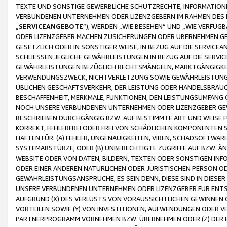
TEXTE UND SONSTIGE GEWERBLICHE SCHUTZRECHTE, INFORMATIONE
VERBUNDENEN UNTERNEHMEN ODER LIZENZGEBERN IM RAHMEN DES
„
SERVICEANGEBOTE
“), WERDEN „WIE BESEHEN“ UND „WIE VERFÜ
ODER LIZENZGEBER MACHEN ZUSICHERUNGEN ODER ÜBERNEHMEN GEW
GESETZLICH ODER IN SONSTIGER WEISE, IN BEZUG AUF DIE SERVI
SCHLIESSEN JEGLICHE GEWÄHRLEISTUNGEN IN BEZUG AUF DIE SERVI
GEWÄHRLEISTUNGEN BEZÜGLICH RECHTSMÄNGELN, MARKTGÄNGIGKEIT
VERWENDUNGSZWECK, NICHTVERLETZUNG SOWIE GEWÄHRLEISTUNGEN 
ÜBLICHEN GESCHÄFTSVERKEHR, DER LEISTUNG ODER HANDELSBRÄUCH
BESCHAFFENHEIT, MERKMALE, FUNKTIONEN, DEN LEISTUNGSUMFANG 
NOCH UNSERE VERBUNDENEN UNTERNEHMEN ODER LIZENZGEBER GEWÄ
BESCHRIEBEN DURCHGÄNGIG BZW. AUF BESTIMMTE ART UND WEISE
KORREKT, FEHLERFREI ODER FREI VON SCHÄDLICHEN KOMPONENTEN
HAFTEN FÜR: (A) FEHLER, UNGENAUIGKEITEN, VIREN, SCHADSOFTW
SYSTEMABSTÜRZE; ODER (B) UNBERECHTIGTE ZUGRIFFE AUF BZW. 
WEBSITE ODER VON DATEN, BILDERN, TEXTEN ODER SONSTIGEN INF
ODER EINER ANDEREN NATÜRLICHEN ODER JURISTISCHEN PERSON OD
GEWÄHRLEISTUNGSANSPRÜCHE, ES SEIN DENN, DIESE SIND IN DIES
UNSERE VERBUNDENEN UNTERNEHMEN ODER LIZENZGEBER FÜR EN
AUFGRUND (X) DES VERLUSTS VON VORAUSSICHTLICHEN GEWINNEN
VORTEILEN SOWIE (Y) VON INVESTITIONEN, AUFWENDUNGEN ODER VE
PARTNERPROGRAMM VORNEHMEN BZW. ÜBERNEHMEN ODER (Z) DER 