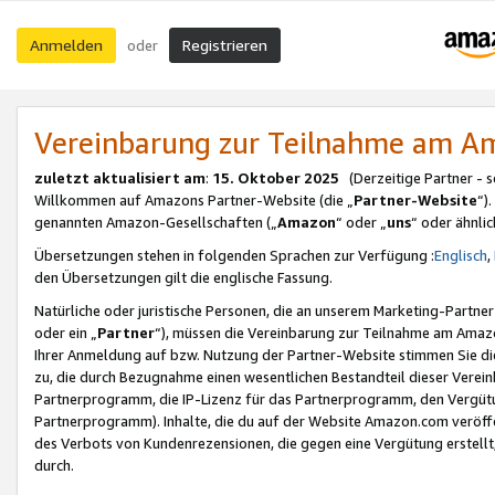
Anmelden
Registrieren
oder
Vereinbarung zur Teilnahme am 
zuletzt aktualisiert am
:
15. Oktober 2025
(Derzeitige Partner - 
Willkommen auf Amazons Partner-Website (die „
Partner-Website
“)
genannten Amazon-Gesellschaften („
Amazon
“ oder „
uns
“ oder ähnli
Übersetzungen stehen in folgenden Sprachen zur Verfügung :
Englisch
,
den Übersetzungen gilt die englische Fassung.
Natürliche oder juristische Personen, die an unserem Marketing-Partn
oder ein „
Partner
“), müssen die Vereinbarung zur Teilnahme am Ama
Ihrer Anmeldung auf bzw. Nutzung der Partner-Website stimmen Sie die
zu, die durch Bezugnahme einen wesentlichen Bestandteil dieser Verei
Partnerprogramm, die IP-Lizenz für das Partnerprogramm, den Vergütu
Partnerprogramm). Inhalte, die du auf der Website Amazon.com veröffe
des Verbots von Kundenrezensionen, die gegen eine Vergütung erstellt, 
durch.