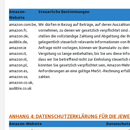
Amazon-
Steuerliche Bestimmungen
Website
amazon.com.be,
Wir dürfen in Bezug auf Beträge, auf deren Auszahlun
amazon.fr,
vornehmen, zu denen wir gesetzlich verpflichtet sind
amazon.de,
stellen die vollständige Zahlung und Abgeltung der 
audible.de,
gelegentlich steuerlich relevante Informationen von I
amazon.ie
Anfrage nicht vorlegen, können wir (kumulativ zu de
amazon.it,
Vergütung so lange einbehalten, bis Sie uns diese Inf
amazon.nl,
dass wir Sie betreffend nicht zur Einholung steuerlich 
amazon.pl,
könnten Sie gesetzlich verpflichtet sein, Amazon Meh
amazon.es,
Anforderungen an eine gültige MwSt.-Rechnung erfüllt
amazon.se,
zahlen.
amazon.co.uk,
audible.co.uk
ANHANG 4: DATENSCHUTZERKLÄRUNG FÜR DIE JEWE
Amazon-Website
Datenschutz