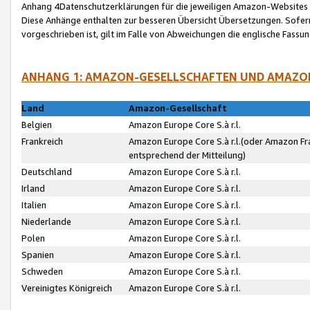
Anhang 4Datenschutzerklärungen für die jeweiligen Amazon-Websites
Diese Anhänge enthalten zur besseren Übersicht Übersetzungen. Sofe
vorgeschrieben ist, gilt im Falle von Abweichungen die englische Fass
ANHANG 1: AMAZON-GESELLSCHAFTEN UND AMAZO
Land
Amazon-Gesellschaft
Belgien
Amazon Europe Core S.à r.l.
Frankreich
Amazon Europe Core S.à r.l.(oder Amazon Fr
entsprechend der Mitteilung)
Deutschland
Amazon Europe Core S.à r.l.
Irland
Amazon Europe Core S.à r.l.
Italien
Amazon Europe Core S.à r.l.
Niederlande
Amazon Europe Core S.à r.l.
Polen
Amazon Europe Core S.à r.l.
Spanien
Amazon Europe Core S.à r.l.
Schweden
Amazon Europe Core S.à r.l.
Vereinigtes Königreich
Amazon Europe Core S.à r.l.