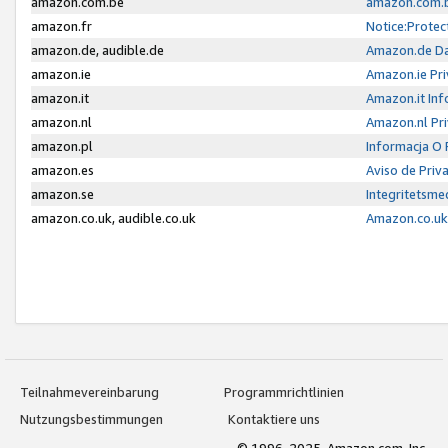
amazon.com.be
amazon.com.b
amazon.fr
Notice:Protec
amazon.de, audible.de
Amazon.de Da
amazon.ie
Amazon.ie Pri
amazon.it
Amazon.it Inf
amazon.nl
Amazon.nl Pri
amazon.pl
Informacja O
amazon.es
Aviso de Priv
amazon.se
Integritetsm
amazon.co.uk, audible.co.uk
Amazon.co.uk 
Teilnahmevereinbarung
Programmrichtlinien
Nutzungsbestimmungen
Kontaktiere uns