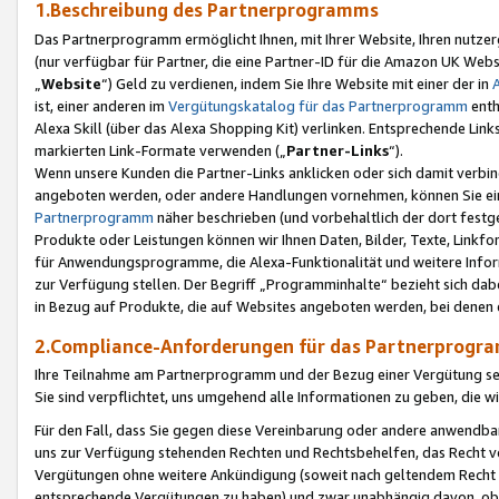
1.Beschreibung des Partnerprogramms
Das Partnerprogramm ermöglicht Ihnen, mit Ihrer Website, Ihren nutzer
(nur verfügbar für Partner, die eine Partner-ID für die Amazon UK We
„
Website
“) Geld zu verdienen, indem Sie Ihre Website mit einer der in
ist, einer anderen im
Vergütungskatalog für das Partnerprogramm
enth
Alexa Skill (über das Alexa Shopping Kit) verlinken. Entsprechende Lin
markierten Link-Formate verwenden („
Partner-Links
“).
Wenn unsere Kunden die Partner-Links anklicken oder sich damit verbi
angeboten werden, oder andere Handlungen vornehmen, können Sie eine
Partnerprogramm
näher beschrieben (und vorbehaltlich der dort festg
Produkte oder Leistungen können wir Ihnen Daten, Bilder, Texte, Linkfo
für Anwendungsprogramme, die Alexa-Funktionalität und weitere Inf
zur Verfügung stellen. Der Begriff „Programminhalte“ bezieht sich dabe
in Bezug auf Produkte, die auf Websites angeboten werden, bei denen 
2.Compliance-Anforderungen für das Partnerprog
Ihre Teilnahme am Partnerprogramm und der Bezug einer Vergütung setz
Sie sind verpflichtet, uns umgehend alle Informationen zu geben, die w
Für den Fall, dass Sie gegen diese Vereinbarung oder andere anwendba
uns zur Verfügung stehenden Rechten und Rechtsbehelfen, das Recht vo
Vergütungen ohne weitere Ankündigung (soweit nach geltendem Recht z
entsprechende Vergütungen zu haben) und zwar unabhängig davon, ob 