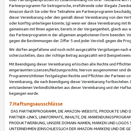
Partnerprogramm für betrügerische, irreführende oder illegale Zwecke
Amazon durch Sie oder Ihre Teilnahme am Partnerprogramm beschädig
dieser Vereinbarung oder den gemäß dieser Vereinbarung von den Vertr
oder künftig unterliegen könnte; (g) wenn wir diese Vereinbarung mit I
gemeinsam mit Ihnen agieren, bereits in der Vergangenheit, gleich aus
das Partnerprogramm in der allgemein angebotenen Form beenden. Vors
gegen die Bestimmungen der Ziffer 5 und jeder Verstoß gegen die Prog
Wir dürfen angefallene und noch nicht ausgezahlte Vergütungen nach 
sicherzustellen, dass der richtige Betrag ausgezahlt wird (beispielsw
Mit Beendigung dieser Vereinbarung erlöschen alle Rechte und Pflichte
eingeräumten Lizenzen/Nutzungsrechte; hiervon ausgenommen sind die in 
Programmrichtlinien festgelegten Rechte und Pflichten der Parteien sow
Vereinbarung, die nach Beendigung dieser Vereinbarung fortbestehen. D
entstandenen Verbindlichkeiten aus dieser Vereinbarung und der Haft
begangen wurde.
7.Haftungsausschlüsse
DAS PARTNERPROGRAMM, DIE AMAZON-WEBSITE, PRODUKTE UND DI
PARTNER-LINKS, LINKFORMATE, INHALTE, DIE ANWENDUNGSPROGR
PRODUKTWERBUNG, UNSERE DOMAIN-NAMEN, MARKEN UND LOGOS S
UNTERNEHMEN (EINSCHLIESSLICH DER AMAZON-MARKEN) UND DIE GE