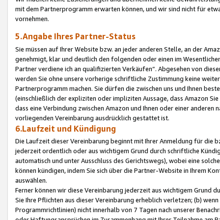
mit dem Partnerprogramm erwarten können, und wir sind nicht für etwa
vornehmen.
5.Angabe Ihres Partner-Status
Sie müssen auf Ihrer Website bzw. an jeder anderen Stelle, an der Am
genehmigt, klar und deutlich den folgenden oder einen im Wesentlichen
Partner verdiene ich an qualifizierten Verkäufen“. Abgesehen von die
werden Sie ohne unsere vorherige schriftliche Zustimmung keine weite
Partnerprogramm machen. Sie dürfen die zwischen uns und Ihnen best
(einschließlich der expliziten oder impliziten Aussage, dass Amazon Si
dass eine Verbindung zwischen Amazon und Ihnen oder einer anderen natü
vorliegenden Vereinbarung ausdrücklich gestattet ist.
6.Laufzeit und Kündigung
Die Laufzeit dieser Vereinbarung beginnt mit Ihrer Anmeldung für die 
jederzeit ordentlich oder aus wichtigem Grund durch schriftliche Kündi
automatisch und unter Ausschluss des Gerichtswegs), wobei eine solch
können kündigen, indem Sie sich über die Partner-Website in Ihrem Ko
auswählen.
Ferner können wir diese Vereinbarung jederzeit aus wichtigem Grund dur
Sie Ihre Pflichten aus dieser Vereinbarung erheblich verletzen; (b) wen
Programmrichtlinien) nicht innerhalb von 7 Tagen nach unserer Benachr
oder Haftungsansprüchen im Zusammenhang mit Ihrer Teilnahme am Pa