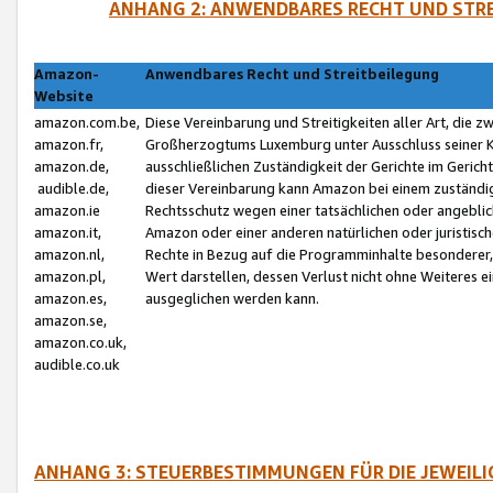
ANHANG 2: ANWENDBARES RECHT UND STRE
Amazon-
Anwendbares Recht und Streitbeilegung
Website
amazon.com.be,
Diese Vereinbarung und Streitigkeiten aller Art, die 
amazon.fr,
Großherzogtums Luxemburg unter Ausschluss seiner Kol
amazon.de,
ausschließlichen Zuständigkeit der Gerichte im Geri
audible.de,
dieser Vereinbarung kann Amazon bei einem zuständig
amazon.ie
Rechtsschutz wegen einer tatsächlichen oder angebli
amazon.it,
Amazon oder einer anderen natürlichen oder juristisc
amazon.nl,
Rechte in Bezug auf die Programminhalte besonderer,
amazon.pl,
Wert darstellen, dessen Verlust nicht ohne Weiteres e
amazon.es,
ausgeglichen werden kann.
amazon.se,
amazon.co.uk,
audible.co.uk
ANHANG 3: STEUERBESTIMMUNGEN FÜR DIE JEWEIL