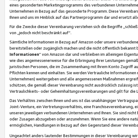
eines gesonderten Marketingprogramms des verbundenen Unternehmens
Unternehmen in Bezug auf das gesonderte Programm. Diese Vereinbarung
Ihnen und uns im Hinblick auf das Partnerprogramm dar und ersetzt al
Für die Zwecke dieser Vereinbarung verstehen sich die Begriffe „schließ
von „jedoch nicht beschränkt auf“.
Sämtliche Informationen in Bezug auf Amazon oder unsere verbunde
bereitstellen oder zugänglich machen und die nicht öffentlich bekannt bz
Informationen
“ von Amazon dar und verbleiben im alleinigen Eigent
wie dies angemessenerweise für die Erbringung Ihrer Leistungen gemäß d
juristischen Personen, die im Zusammenhang mit Ihrem Konto Zugriff au
Pflichten kennen und einhalten. Sie werden Vertrauliche Informationen 
Unternehmen) weitergeben und alle angemessenen Maßnahmen ergreifen
schützen, die gemäß dieser Vereinbarung nicht ausdrücklich zulässig is
Vertraulichkeits- oder Geheimhaltungsvereinbarungen und gilt für die
Das Verhältnis zwischen Ihnen und uns ist das unabhängiger Vertragspa
Joint-Venture, ein Vertretungsverhältnis, eine Franchisevereinbarung, 
unseren jeweiligen verbundenen Unternehmen und Ihnen. Sie sind ni
oder Zusagen abzugeben oder anzunehmen. Wenn Sie eine andere natürli
ermöglichen, Handlungen in Bezug auf den Gegenstand dieser Vereinbar
Ungeachtet anders lautender Bestimmungen in dieser Vereinbarung wird