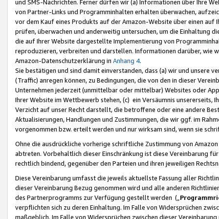
und SMS-Nachrichten. Ferner dürfen wir (a) Informationen über Ihre We
von Partner-Links und Programminhalten erhalten überwachen, aufzei
vor dem Kauf eines Produkts auf der Amazon-Website über einen auf Ih
prüfen, überwachen und anderweitig untersuchen, um die Einhaltung dies
die auf Ihrer Website dargestellte Implementierung von Programminhalt
reproduzieren, verbreiten und darstellen. Informationen darüber, wie w
Amazon-Datenschutzerklärung in
Anhang 4
.
Sie bestätigen und sind damit einverstanden, dass (a) wir und unsere 
(Traffic) anregen können, zu Bedingungen, die von den in dieser Vere
Unternehmen jederzeit (unmittelbar oder mittelbar) Websites oder Appl
Ihrer Website im Wettbewerb stehen, (c) ein Versäumnis unsererseits, I
Verzicht auf unser Recht darstellt, die betroffene oder eine andere B
Aktualisierungen, Handlungen und Zustimmungen, die wir ggf. im Rahme
vorgenommen bzw. erteilt werden und nur wirksam sind, wenn sie schri
Ohne die ausdrückliche vorherige schriftliche Zustimmung von Amazon
abtreten. Vorbehaltlich dieser Einschränkung ist diese Vereinbarung f
rechtlich bindend, gegenüber den Parteien und ihren jeweiligen Rech
Diese Vereinbarung umfasst die jeweils aktuellste Fassung aller Richtli
dieser Vereinbarung Bezug genommen wird und alle anderen Richtlinie
des Partnerprogramms zur Verfügung gestellt werden („
Programmric
verpflichten sich zu deren Einhaltung. Im Falle von Widersprüchen zwi
maßgeblich. Im Falle von Widersprüchen zwischen dieser Vereinbarun