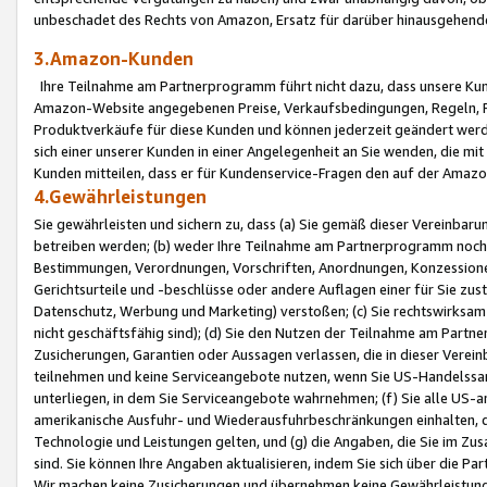
unbeschadet des Rechts von Amazon, Ersatz für darüber hinausgehen
3.Amazon-Kunden
Ihre Teilnahme am Partnerprogramm führt nicht dazu, dass unsere Kun
Amazon-Website angegebenen Preise, Verkaufsbedingungen, Regeln, Ri
Produktverkäufe für diese Kunden und können jederzeit geändert werde
sich einer unserer Kunden in einer Angelegenheit an Sie wenden, die 
Kunden mitteilen, dass er für Kundenservice-Fragen den auf der Ama
4.Gewährleistungen
Sie gewährleisten und sichern zu, dass (a) Sie gemäß dieser Vereinba
betreiben werden; (b) weder Ihre Teilnahme am Partnerprogramm noch d
Bestimmungen, Verordnungen, Vorschriften, Anordnungen, Konzessionen,
Gerichtsurteile und -beschlüsse oder andere Auflagen einer für Sie zu
Datenschutz, Werbung und Marketing) verstoßen; (c) Sie rechtswirksam 
nicht geschäftsfähig sind); (d) Sie den Nutzen der Teilnahme am Partne
Zusicherungen, Garantien oder Aussagen verlassen, die in dieser Verein
teilnehmen und keine Serviceangebote nutzen, wenn Sie US-Handelssa
unterliegen, in dem Sie Serviceangebote wahrnehmen; (f) Sie alle US
amerikanische Ausfuhr- und Wiederausfuhrbeschränkungen einhalten, 
Technologie und Leistungen gelten, und (g) die Angaben, die Sie im 
sind. Sie können Ihre Angaben aktualisieren, indem Sie sich über die 
Wir machen keine Zusicherungen und übernehmen keine Gewährleistun