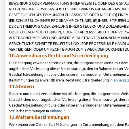
BEWERBUNG ODER VERMARKTUNG IHRER WEBSITE ODER DES GGF. AUF 
NUTZUNG DER SERVICEANGEBOTE UND ZWAR UNABHÄNGIG DAVON, O
GESETZLICHEN BESTIMMUNGEN ZULÄSSIG IST ODER NICHT, (D) EINE
(EINSCHLIESSLICH EINER PROGRAMMRICHTLINIE), (E) IHREN STEUER
DER EINTREIBUNG ODER ZAHLUNG IHRER STEUERN UND ZOLLABGAB
ODER ZOLLVERPFLICHTUNGEN, ODER (F) FAHRLÄSSIGKEIT ODER VORS
AUFTRAGNEHMER. WIR UND UNSERE BEAUFTRAGTEN KÖNNEN IM NAME
GERICHTLICHE SCHRITTE EINLEITEN UND JEDE PROZESSUALE HAND
VERTEIDIGEN, ODER UM RECHTE AUCH ZUM ZWECK DER DURCHSETZU
10.Anwendbares Recht und Streitbeilegung
Die Beilegung etwaiger Streitigkeiten, die in irgendeiner Weise mit de
angeblichen Verletzung dieser Vereinbarung), den im Rahmen dieser Ve
Geschäftsbeziehung mit uns oder unseren verbundenen Unternehmen zu
Bestimmungen zu anwendbarem Recht und Streitbeilegung in
Anhang 
11.Steuern
Steuern und damit verbundene Verpflichtungen, die in irgendeiner Wei
tatsächlichen oder angeblichen Verletzung dieser Vereinbarung), den 
Geschäftsbeziehung mit uns oder unseren verbundenen Unternehmen z
Steuerbestimmungen in
Anhang 3
.
12.Weitere Bestimmungen
Wir können von Zeit zu Zeit Mitteilungen im Zusammenhang mit dem Par