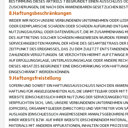
BESTIMMUNG DIESES ARTIKELS 7 BEGRÜNDET EINEN AUSSCHLUSS 
ZUSICHERUNGEN, DIE NACH DEN ANWENDBAREN GESETZLICHEN BE
8.Haftungsbeschränkungen
WEDER WIR NOCH UNSERE VERBUNDENEN UNTERNEHMEN ODER LIZEN
ODER EXEMPLARISCHE SCHÄDEN ODER SCHÄDEN AUFGRUND ENTGANG
NUTZUNGSAUSFALL ODER DATENVERLUST, DIE IM ZUSAMMENHANG MI
DES AUFTRETENS SOLCHER SCHÄDEN HINGEWIESEN WURDEN. FERN
SERVICEANGEBOTEN MAXIMAL DER HÖHE DES GESAMTBETRAGS DER 
ZEITPUNKT DES EREIGNISSES, DAS ZU DEM ZULETZT ENTSTANDENE
ZAHLENDEN VERGÜTUNGEN. SIE VERZICHTEN HIERMIT AUF ETWAIGE 
AUF ERFÜLLUNGSKLAGE, UNTERLASSUNGSKLAGE ODER ANDERE RECHT
DIESES ABSATZES BEGRÜNDET EINE EINSCHRÄNKUNG VON HAFTUNG
EINGESCHRÄNKT WERDEN KÖNNEN.
9.Haftungsfreistellung
SOFERN UND SOWEIT EIN HAFTUNGSAUSSCHLUSS NACH DEN ANWENDB
HAFTUNG FÜR ANGELEGENHEITEN AUS, DIE UNMITTELBAR ODER MITT
WEBSITE (EINSCHLIESSLICH IHRER NUTZUNG DER SERVICEANGEBOTE)
VERPFLICHTEN SICH, UNS, UNSERE VERBUNDENEN UNTERNEHMEN UN
(OFFICERS), ORGANMITGLIEDER (DIRECTORS) UND VERTRETER VON 
AUSLAGEN (EINSCHLIESSLICH ANGEMESSENER ANWALTSGEBÜHREN) FR
IHRER WEBSITE BZW. AUF IHRER WEBSITE ERSCHEINENDEM MATERIAL
MATERIALS MIT ANDEREN APPLIKATIONEN, INHALTEN ODER PROZESSE