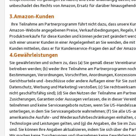
unbeschadet des Rechts von Amazon, Ersatz für darüber hinausgehen
3.Amazon-Kunden
Ihre Teilnahme am Partnerprogramm führt nicht dazu, dass unsere Kun
Amazon-Website angegebenen Preise, Verkaufsbedingungen, Regeln, Ri
Produktverkäufe für diese Kunden und können jederzeit geändert werde
sich einer unserer Kunden in einer Angelegenheit an Sie wenden, die 
Kunden mitteilen, dass er für Kundenservice-Fragen den auf der Ama
4.Gewährleistungen
Sie gewährleisten und sichern zu, dass (a) Sie gemäß dieser Vereinba
betreiben werden; (b) weder Ihre Teilnahme am Partnerprogramm noch d
Bestimmungen, Verordnungen, Vorschriften, Anordnungen, Konzessionen,
Gerichtsurteile und -beschlüsse oder andere Auflagen einer für Sie zu
Datenschutz, Werbung und Marketing) verstoßen; (c) Sie rechtswirksam 
nicht geschäftsfähig sind); (d) Sie den Nutzen der Teilnahme am Partne
Zusicherungen, Garantien oder Aussagen verlassen, die in dieser Verein
teilnehmen und keine Serviceangebote nutzen, wenn Sie US-Handelssa
unterliegen, in dem Sie Serviceangebote wahrnehmen; (f) Sie alle US
amerikanische Ausfuhr- und Wiederausfuhrbeschränkungen einhalten, 
Technologie und Leistungen gelten, und (g) die Angaben, die Sie im 
sind. Sie können Ihre Angaben aktualisieren, indem Sie sich über die 
Wir machen keine Zusicherungen und übernehmen keine Gewährleistun