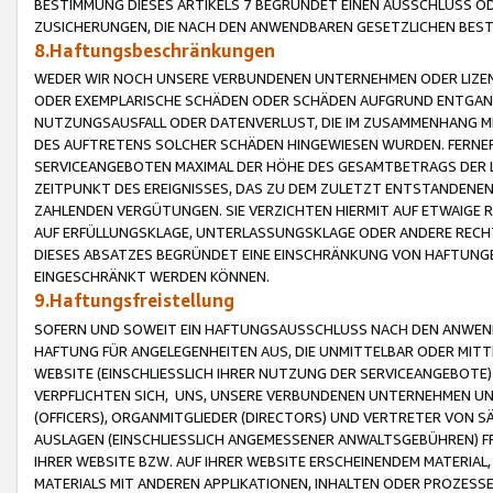
BESTIMMUNG DIESES ARTIKELS 7 BEGRÜNDET EINEN AUSSCHLUSS 
ZUSICHERUNGEN, DIE NACH DEN ANWENDBAREN GESETZLICHEN BE
8.Haftungsbeschränkungen
WEDER WIR NOCH UNSERE VERBUNDENEN UNTERNEHMEN ODER LIZEN
ODER EXEMPLARISCHE SCHÄDEN ODER SCHÄDEN AUFGRUND ENTGANG
NUTZUNGSAUSFALL ODER DATENVERLUST, DIE IM ZUSAMMENHANG MI
DES AUFTRETENS SOLCHER SCHÄDEN HINGEWIESEN WURDEN. FERN
SERVICEANGEBOTEN MAXIMAL DER HÖHE DES GESAMTBETRAGS DER 
ZEITPUNKT DES EREIGNISSES, DAS ZU DEM ZULETZT ENTSTANDENE
ZAHLENDEN VERGÜTUNGEN. SIE VERZICHTEN HIERMIT AUF ETWAIGE 
AUF ERFÜLLUNGSKLAGE, UNTERLASSUNGSKLAGE ODER ANDERE RECHT
DIESES ABSATZES BEGRÜNDET EINE EINSCHRÄNKUNG VON HAFTUNG
EINGESCHRÄNKT WERDEN KÖNNEN.
9.Haftungsfreistellung
SOFERN UND SOWEIT EIN HAFTUNGSAUSSCHLUSS NACH DEN ANWENDB
HAFTUNG FÜR ANGELEGENHEITEN AUS, DIE UNMITTELBAR ODER MITT
WEBSITE (EINSCHLIESSLICH IHRER NUTZUNG DER SERVICEANGEBOTE)
VERPFLICHTEN SICH, UNS, UNSERE VERBUNDENEN UNTERNEHMEN UN
(OFFICERS), ORGANMITGLIEDER (DIRECTORS) UND VERTRETER VON 
AUSLAGEN (EINSCHLIESSLICH ANGEMESSENER ANWALTSGEBÜHREN) FR
IHRER WEBSITE BZW. AUF IHRER WEBSITE ERSCHEINENDEM MATERIAL
MATERIALS MIT ANDEREN APPLIKATIONEN, INHALTEN ODER PROZESSE