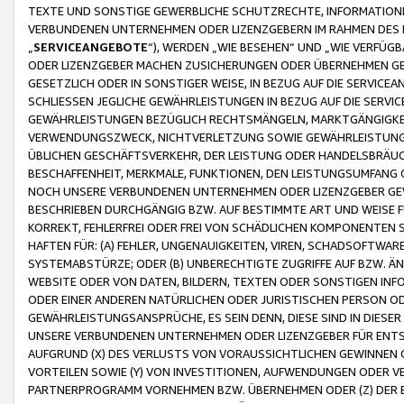
TEXTE UND SONSTIGE GEWERBLICHE SCHUTZRECHTE, INFORMATIONE
VERBUNDENEN UNTERNEHMEN ODER LIZENZGEBERN IM RAHMEN DES
„
SERVICEANGEBOTE
“), WERDEN „WIE BESEHEN“ UND „WIE VERFÜ
ODER LIZENZGEBER MACHEN ZUSICHERUNGEN ODER ÜBERNEHMEN GEW
GESETZLICH ODER IN SONSTIGER WEISE, IN BEZUG AUF DIE SERVI
SCHLIESSEN JEGLICHE GEWÄHRLEISTUNGEN IN BEZUG AUF DIE SERVI
GEWÄHRLEISTUNGEN BEZÜGLICH RECHTSMÄNGELN, MARKTGÄNGIGKEIT
VERWENDUNGSZWECK, NICHTVERLETZUNG SOWIE GEWÄHRLEISTUNGEN 
ÜBLICHEN GESCHÄFTSVERKEHR, DER LEISTUNG ODER HANDELSBRÄUCH
BESCHAFFENHEIT, MERKMALE, FUNKTIONEN, DEN LEISTUNGSUMFANG 
NOCH UNSERE VERBUNDENEN UNTERNEHMEN ODER LIZENZGEBER GEWÄ
BESCHRIEBEN DURCHGÄNGIG BZW. AUF BESTIMMTE ART UND WEISE
KORREKT, FEHLERFREI ODER FREI VON SCHÄDLICHEN KOMPONENTEN
HAFTEN FÜR: (A) FEHLER, UNGENAUIGKEITEN, VIREN, SCHADSOFTW
SYSTEMABSTÜRZE; ODER (B) UNBERECHTIGTE ZUGRIFFE AUF BZW. 
WEBSITE ODER VON DATEN, BILDERN, TEXTEN ODER SONSTIGEN INF
ODER EINER ANDEREN NATÜRLICHEN ODER JURISTISCHEN PERSON OD
GEWÄHRLEISTUNGSANSPRÜCHE, ES SEIN DENN, DIESE SIND IN DIES
UNSERE VERBUNDENEN UNTERNEHMEN ODER LIZENZGEBER FÜR EN
AUFGRUND (X) DES VERLUSTS VON VORAUSSICHTLICHEN GEWINNEN
VORTEILEN SOWIE (Y) VON INVESTITIONEN, AUFWENDUNGEN ODER VE
PARTNERPROGRAMM VORNEHMEN BZW. ÜBERNEHMEN ODER (Z) DER 