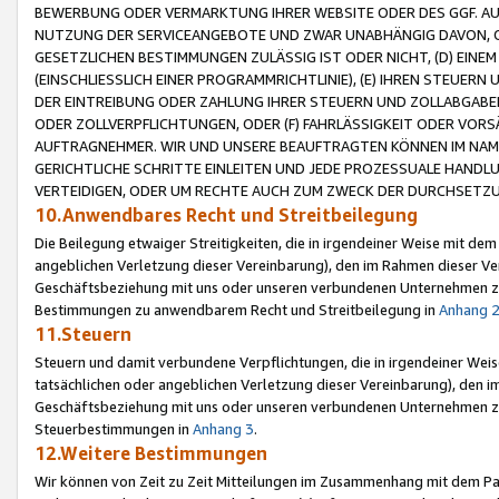
BEWERBUNG ODER VERMARKTUNG IHRER WEBSITE ODER DES GGF. AUF 
NUTZUNG DER SERVICEANGEBOTE UND ZWAR UNABHÄNGIG DAVON, O
GESETZLICHEN BESTIMMUNGEN ZULÄSSIG IST ODER NICHT, (D) EINE
(EINSCHLIESSLICH EINER PROGRAMMRICHTLINIE), (E) IHREN STEUER
DER EINTREIBUNG ODER ZAHLUNG IHRER STEUERN UND ZOLLABGAB
ODER ZOLLVERPFLICHTUNGEN, ODER (F) FAHRLÄSSIGKEIT ODER VORS
AUFTRAGNEHMER. WIR UND UNSERE BEAUFTRAGTEN KÖNNEN IM NAME
GERICHTLICHE SCHRITTE EINLEITEN UND JEDE PROZESSUALE HAND
VERTEIDIGEN, ODER UM RECHTE AUCH ZUM ZWECK DER DURCHSETZU
10.Anwendbares Recht und Streitbeilegung
Die Beilegung etwaiger Streitigkeiten, die in irgendeiner Weise mit de
angeblichen Verletzung dieser Vereinbarung), den im Rahmen dieser Ve
Geschäftsbeziehung mit uns oder unseren verbundenen Unternehmen zu
Bestimmungen zu anwendbarem Recht und Streitbeilegung in
Anhang 
11.Steuern
Steuern und damit verbundene Verpflichtungen, die in irgendeiner Wei
tatsächlichen oder angeblichen Verletzung dieser Vereinbarung), den 
Geschäftsbeziehung mit uns oder unseren verbundenen Unternehmen z
Steuerbestimmungen in
Anhang 3
.
12.Weitere Bestimmungen
Wir können von Zeit zu Zeit Mitteilungen im Zusammenhang mit dem Par