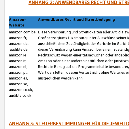
ANHANG 2: ANWENDBARES RECHT UND STRE
Amazon-
Anwendbares Recht und Streitbeilegung
Website
amazon.com.be,
Diese Vereinbarung und Streitigkeiten aller Art, die 
amazon.fr,
Großherzogtums Luxemburg unter Ausschluss seiner Kol
amazon.de,
ausschließlichen Zuständigkeit der Gerichte im Geri
audible.de,
dieser Vereinbarung kann Amazon bei einem zuständig
amazon.ie
Rechtsschutz wegen einer tatsächlichen oder angebli
amazon.it,
Amazon oder einer anderen natürlichen oder juristisc
amazon.nl,
Rechte in Bezug auf die Programminhalte besonderer,
amazon.pl,
Wert darstellen, dessen Verlust nicht ohne Weiteres e
amazon.es,
ausgeglichen werden kann.
amazon.se,
amazon.co.uk,
audible.co.uk
ANHANG 3: STEUERBESTIMMUNGEN FÜR DIE JEWEIL