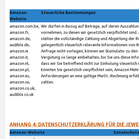
Amazon-
Steuerliche Bestimmungen
Website
amazon.com.be,
Wir dürfen in Bezug auf Beträge, auf deren Auszahlun
amazon.fr,
vornehmen, zu denen wir gesetzlich verpflichtet sind
amazon.de,
stellen die vollständige Zahlung und Abgeltung der 
audible.de,
gelegentlich steuerlich relevante Informationen von I
amazon.ie
Anfrage nicht vorlegen, können wir (kumulativ zu de
amazon.it,
Vergütung so lange einbehalten, bis Sie uns diese Inf
amazon.nl,
dass wir Sie betreffend nicht zur Einholung steuerlich 
amazon.pl,
könnten Sie gesetzlich verpflichtet sein, Amazon Meh
amazon.es,
Anforderungen an eine gültige MwSt.-Rechnung erfüllt
amazon.se,
zahlen.
amazon.co.uk,
audible.co.uk
ANHANG 4: DATENSCHUTZERKLÄRUNG FÜR DIE JEWE
Amazon-Website
Datenschutz