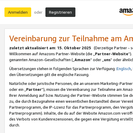
Anmelden
Registrieren
oder
Vereinbarung zur Teilnahme am 
zuletzt aktualisiert am
:
15. Oktober 2025
(Derzeitige Partner - 
Willkommen auf Amazons Partner-Website (die „
Partner-Website
“)
genannten Amazon-Gesellschaften („
Amazon
“ oder „
uns
“ oder ähnli
Übersetzungen stehen in folgenden Sprachen zur Verfügung :
Englisch
,
den Übersetzungen gilt die englische Fassung.
Natürliche oder juristische Personen, die an unserem Marketing-Partn
oder ein „
Partner
“), müssen die Vereinbarung zur Teilnahme am Ama
Ihrer Anmeldung auf bzw. Nutzung der Partner-Website stimmen Sie die
zu, die durch Bezugnahme einen wesentlichen Bestandteil dieser Verei
Partnerprogramm, die IP-Lizenz für das Partnerprogramm, den Vergütu
Partnerprogramm). Inhalte, die du auf der Website Amazon.com veröffe
des Verbots von Kundenrezensionen, die gegen eine Vergütung erstellt, 
durch.