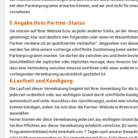
mit dem Partnerprogramm erwarten können, und wir sind nicht für etwa
vornehmen.
5.Angabe Ihres Partner-Status
Sie müssen auf Ihrer Website bzw. an jeder anderen Stelle, an der Am
genehmigt, klar und deutlich den folgenden oder einen im Wesentlichen
Partner verdiene ich an qualifizierten Verkäufen“. Abgesehen von die
werden Sie ohne unsere vorherige schriftliche Zustimmung keine weite
Partnerprogramm machen. Sie dürfen die zwischen uns und Ihnen best
(einschließlich der expliziten oder impliziten Aussage, dass Amazon Si
dass eine Verbindung zwischen Amazon und Ihnen oder einer anderen natü
vorliegenden Vereinbarung ausdrücklich gestattet ist.
6.Laufzeit und Kündigung
Die Laufzeit dieser Vereinbarung beginnt mit Ihrer Anmeldung für die 
jederzeit ordentlich oder aus wichtigem Grund durch schriftliche Kündi
automatisch und unter Ausschluss des Gerichtswegs), wobei eine solch
können kündigen, indem Sie sich über die Partner-Website in Ihrem Ko
auswählen.
Ferner können wir diese Vereinbarung jederzeit aus wichtigem Grund dur
Sie Ihre Pflichten aus dieser Vereinbarung erheblich verletzen; (b) wen
Programmrichtlinien) nicht innerhalb von 7 Tagen nach unserer Benachr
oder Haftungsansprüchen im Zusammenhang mit Ihrer Teilnahme am Pa