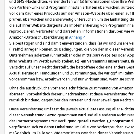
und SMS-Nachrichten. Ferner dürfen wir (a) Informationen über Ihre We
von Partner-Links und Programminhalten erhalten überwachen, aufzei
vor dem Kauf eines Produkts auf der Amazon-Website über einen auf Ih
prüfen, überwachen und anderweitig untersuchen, um die Einhaltung dies
die auf Ihrer Website dargestellte Implementierung von Programminhalt
reproduzieren, verbreiten und darstellen. Informationen darüber, wie w
Amazon-Datenschutzerklärung in
Anhang 4
.
Sie bestätigen und sind damit einverstanden, dass (a) wir und unsere 
(Traffic) anregen können, zu Bedingungen, die von den in dieser Vere
Unternehmen jederzeit (unmittelbar oder mittelbar) Websites oder Appl
Ihrer Website im Wettbewerb stehen, (c) ein Versäumnis unsererseits, I
Verzicht auf unser Recht darstellt, die betroffene oder eine andere B
Aktualisierungen, Handlungen und Zustimmungen, die wir ggf. im Rahme
vorgenommen bzw. erteilt werden und nur wirksam sind, wenn sie schri
Ohne die ausdrückliche vorherige schriftliche Zustimmung von Amazon
abtreten. Vorbehaltlich dieser Einschränkung ist diese Vereinbarung f
rechtlich bindend, gegenüber den Parteien und ihren jeweiligen Rech
Diese Vereinbarung umfasst die jeweils aktuellste Fassung aller Richtli
dieser Vereinbarung Bezug genommen wird und alle anderen Richtlinie
des Partnerprogramms zur Verfügung gestellt werden („
Programmric
verpflichten sich zu deren Einhaltung. Im Falle von Widersprüchen zwi
maßgeblich. Im Falle von Widersprüchen zwischen dieser Vereinbarun