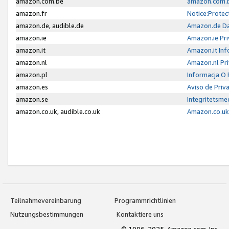
amazon.com.be
amazon.com.b
amazon.fr
Notice:Protec
amazon.de, audible.de
Amazon.de Da
amazon.ie
Amazon.ie Pri
amazon.it
Amazon.it Inf
amazon.nl
Amazon.nl Pri
amazon.pl
Informacja O
amazon.es
Aviso de Priv
amazon.se
Integritetsm
amazon.co.uk, audible.co.uk
Amazon.co.uk 
Teilnahmevereinbarung
Programmrichtlinien
Nutzungsbestimmungen
Kontaktiere uns