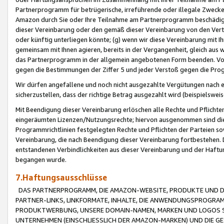
Partnerprogramm für betrügerische, irreführende oder illegale Zwecke
Amazon durch Sie oder Ihre Teilnahme am Partnerprogramm beschädig
dieser Vereinbarung oder den gemäß dieser Vereinbarung von den Vertr
oder künftig unterliegen könnte; (g) wenn wir diese Vereinbarung mit I
gemeinsam mit Ihnen agieren, bereits in der Vergangenheit, gleich aus
das Partnerprogramm in der allgemein angebotenen Form beenden. Vors
gegen die Bestimmungen der Ziffer 5 und jeder Verstoß gegen die Prog
Wir dürfen angefallene und noch nicht ausgezahlte Vergütungen nach 
sicherzustellen, dass der richtige Betrag ausgezahlt wird (beispielsw
Mit Beendigung dieser Vereinbarung erlöschen alle Rechte und Pflichte
eingeräumten Lizenzen/Nutzungsrechte; hiervon ausgenommen sind die in 
Programmrichtlinien festgelegten Rechte und Pflichten der Parteien sow
Vereinbarung, die nach Beendigung dieser Vereinbarung fortbestehen. D
entstandenen Verbindlichkeiten aus dieser Vereinbarung und der Haft
begangen wurde.
7.Haftungsausschlüsse
DAS PARTNERPROGRAMM, DIE AMAZON-WEBSITE, PRODUKTE UND DI
PARTNER-LINKS, LINKFORMATE, INHALTE, DIE ANWENDUNGSPROGR
PRODUKTWERBUNG, UNSERE DOMAIN-NAMEN, MARKEN UND LOGOS S
UNTERNEHMEN (EINSCHLIESSLICH DER AMAZON-MARKEN) UND DIE GE