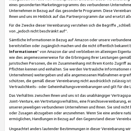
eines gesonderten Marketingprogramms des verbundenen Unternehmens
Unternehmen in Bezug auf das gesonderte Programm. Diese Vereinbarung
Ihnen und uns im Hinblick auf das Partnerprogramm dar und ersetzt al
Für die Zwecke dieser Vereinbarung verstehen sich die Begriffe „schließ
von „jedoch nicht beschränkt auf“.
Sämtliche Informationen in Bezug auf Amazon oder unsere verbunde
bereitstellen oder zugänglich machen und die nicht öffentlich bekannt bz
Informationen
“ von Amazon dar und verbleiben im alleinigen Eigent
wie dies angemessenerweise für die Erbringung Ihrer Leistungen gemäß d
juristischen Personen, die im Zusammenhang mit Ihrem Konto Zugriff au
Pflichten kennen und einhalten. Sie werden Vertrauliche Informationen 
Unternehmen) weitergeben und alle angemessenen Maßnahmen ergreifen
schützen, die gemäß dieser Vereinbarung nicht ausdrücklich zulässig is
Vertraulichkeits- oder Geheimhaltungsvereinbarungen und gilt für die
Das Verhältnis zwischen Ihnen und uns ist das unabhängiger Vertragspa
Joint-Venture, ein Vertretungsverhältnis, eine Franchisevereinbarung, 
unseren jeweiligen verbundenen Unternehmen und Ihnen. Sie sind ni
oder Zusagen abzugeben oder anzunehmen. Wenn Sie eine andere natürli
ermöglichen, Handlungen in Bezug auf den Gegenstand dieser Vereinbar
Ungeachtet anders lautender Bestimmungen in dieser Vereinbarung wird