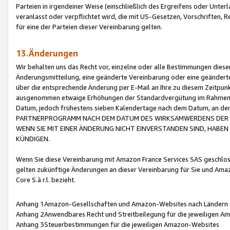
Parteien in irgendeiner Weise (einschließlich des Ergreifens oder Unt
veranlasst oder verpflichtet wird, die mit US-Gesetzen, Vorschriften,
für eine der Parteien dieser Vereinbarung gelten.
13.Änderungen
Wir behalten uns das Recht vor, einzelne oder alle Bestimmungen diese
Änderungsmitteilung, eine geänderte Vereinbarung oder eine geänderte 
über die entsprechende Änderung per E-Mail an Ihre zu diesem Zeitpun
ausgenommen etwaige Erhöhungen der Standardvergütung im Rahmen
Datum, jedoch frühestens sieben Kalendertage nach dem Datum, an de
PARTNERPROGRAMM NACH DEM DATUM DES WIRKSAMWERDENS DER Ä
WENN SIE MIT EINER ÄNDERUNG NICHT EINVERSTANDEN SIND, HABEN S
KÜNDIGEN.
Wenn Sie diese Vereinbarung mit Amazon France Services SAS geschlo
gelten zukünftige Änderungen an dieser Vereinbarung für Sie und Ama
Core S.à r.l. bezieht.
Anhang 1Amazon-Gesellschaften und Amazon-Websites nach Ländern
Anhang 2Anwendbares Recht und Streitbeilegung für die jeweiligen 
Anhang 3Steuerbestimmungen für die jeweiligen Amazon-Websites