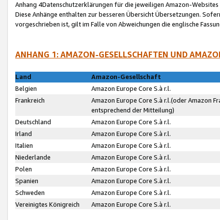
Anhang 4Datenschutzerklärungen für die jeweiligen Amazon-Websites
Diese Anhänge enthalten zur besseren Übersicht Übersetzungen. Sofe
vorgeschrieben ist, gilt im Falle von Abweichungen die englische Fass
ANHANG 1: AMAZON-GESELLSCHAFTEN UND AMAZO
Land
Amazon-Gesellschaft
Belgien
Amazon Europe Core S.à r.l.
Frankreich
Amazon Europe Core S.à r.l.(oder Amazon Fr
entsprechend der Mitteilung)
Deutschland
Amazon Europe Core S.à r.l.
Irland
Amazon Europe Core S.à r.l.
Italien
Amazon Europe Core S.à r.l.
Niederlande
Amazon Europe Core S.à r.l.
Polen
Amazon Europe Core S.à r.l.
Spanien
Amazon Europe Core S.à r.l.
Schweden
Amazon Europe Core S.à r.l.
Vereinigtes Königreich
Amazon Europe Core S.à r.l.