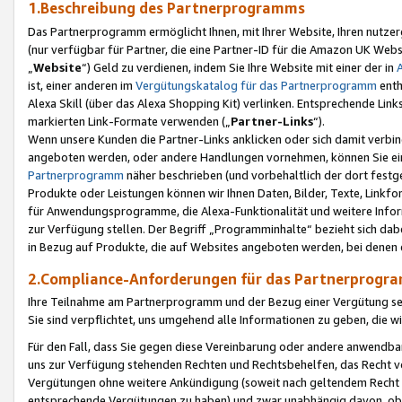
1.Beschreibung des Partnerprogramms
Das Partnerprogramm ermöglicht Ihnen, mit Ihrer Website, Ihren nutzer
(nur verfügbar für Partner, die eine Partner-ID für die Amazon UK We
„
Website
“) Geld zu verdienen, indem Sie Ihre Website mit einer der in
ist, einer anderen im
Vergütungskatalog für das Partnerprogramm
enth
Alexa Skill (über das Alexa Shopping Kit) verlinken. Entsprechende Lin
markierten Link-Formate verwenden („
Partner-Links
“).
Wenn unsere Kunden die Partner-Links anklicken oder sich damit verbi
angeboten werden, oder andere Handlungen vornehmen, können Sie eine
Partnerprogramm
näher beschrieben (und vorbehaltlich der dort festg
Produkte oder Leistungen können wir Ihnen Daten, Bilder, Texte, Linkfo
für Anwendungsprogramme, die Alexa-Funktionalität und weitere Inf
zur Verfügung stellen. Der Begriff „Programminhalte“ bezieht sich dabe
in Bezug auf Produkte, die auf Websites angeboten werden, bei denen 
2.Compliance-Anforderungen für das Partnerprog
Ihre Teilnahme am Partnerprogramm und der Bezug einer Vergütung setz
Sie sind verpflichtet, uns umgehend alle Informationen zu geben, die w
Für den Fall, dass Sie gegen diese Vereinbarung oder andere anwendba
uns zur Verfügung stehenden Rechten und Rechtsbehelfen, das Recht vo
Vergütungen ohne weitere Ankündigung (soweit nach geltendem Recht z
entsprechende Vergütungen zu haben) und zwar unabhängig davon, ob 