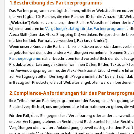
1.Beschreibung des Partnerprogramms
Das Partnerprogramm ermöglicht Ihnen, mit Ihrer Website, Ihren nutzer
(nur verfügbar für Partner, die eine Partner-ID für die Amazon UK We
„
Website
“) Geld zu verdienen, indem Sie Ihre Website mit einer der in
ist, einer anderen im
Vergütungskatalog für das Partnerprogramm
enth
Alexa Skill (über das Alexa Shopping Kit) verlinken. Entsprechende Lin
markierten Link-Formate verwenden („
Partner-Links
“).
Wenn unsere Kunden die Partner-Links anklicken oder sich damit verbi
angeboten werden, oder andere Handlungen vornehmen, können Sie eine
Partnerprogramm
näher beschrieben (und vorbehaltlich der dort festg
Produkte oder Leistungen können wir Ihnen Daten, Bilder, Texte, Linkfo
für Anwendungsprogramme, die Alexa-Funktionalität und weitere Inf
zur Verfügung stellen. Der Begriff „Programminhalte“ bezieht sich dabe
in Bezug auf Produkte, die auf Websites angeboten werden, bei denen 
2.Compliance-Anforderungen für das Partnerprog
Ihre Teilnahme am Partnerprogramm und der Bezug einer Vergütung setz
Sie sind verpflichtet, uns umgehend alle Informationen zu geben, die w
Für den Fall, dass Sie gegen diese Vereinbarung oder andere anwendba
uns zur Verfügung stehenden Rechten und Rechtsbehelfen, das Recht vo
Vergütungen ohne weitere Ankündigung (soweit nach geltendem Recht z
entsprechende Vergütungen zu haben) und zwar unabhängig davon, ob 