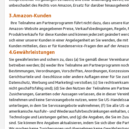
unbeschadet des Rechts von Amazon, Ersatz für darüber hinausgehen
3.Amazon-Kunden
Ihre Teilnahme am Partnerprogramm führt nicht dazu, dass unsere Kun
Amazon-Website angegebenen Preise, Verkaufsbedingungen, Regeln, Ri
Produktverkäufe für diese Kunden und können jederzeit geändert werde
sich einer unserer Kunden in einer Angelegenheit an Sie wenden, die 
Kunden mitteilen, dass er für Kundenservice-Fragen den auf der Ama
4.Gewährleistungen
Sie gewährleisten und sichern zu, dass (a) Sie gemäß dieser Vereinba
betreiben werden; (b) weder Ihre Teilnahme am Partnerprogramm noch d
Bestimmungen, Verordnungen, Vorschriften, Anordnungen, Konzessionen,
Gerichtsurteile und -beschlüsse oder andere Auflagen einer für Sie zu
Datenschutz, Werbung und Marketing) verstoßen; (c) Sie rechtswirksam 
nicht geschäftsfähig sind); (d) Sie den Nutzen der Teilnahme am Partne
Zusicherungen, Garantien oder Aussagen verlassen, die in dieser Verein
teilnehmen und keine Serviceangebote nutzen, wenn Sie US-Handelssa
unterliegen, in dem Sie Serviceangebote wahrnehmen; (f) Sie alle US
amerikanische Ausfuhr- und Wiederausfuhrbeschränkungen einhalten, 
Technologie und Leistungen gelten, und (g) die Angaben, die Sie im 
sind. Sie können Ihre Angaben aktualisieren, indem Sie sich über die 
Wir machen keine Zusicherungen und übernehmen keine Gewährleistun