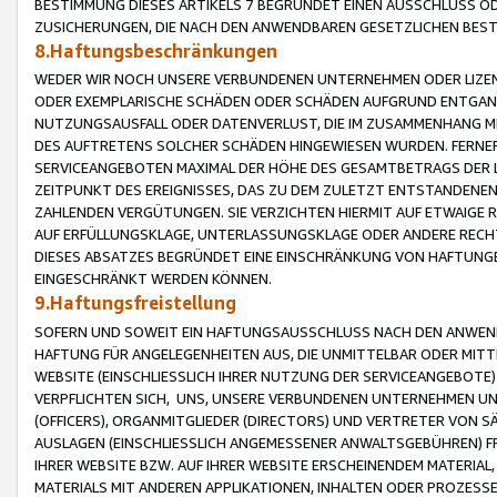
BESTIMMUNG DIESES ARTIKELS 7 BEGRÜNDET EINEN AUSSCHLUSS 
ZUSICHERUNGEN, DIE NACH DEN ANWENDBAREN GESETZLICHEN BE
8.Haftungsbeschränkungen
WEDER WIR NOCH UNSERE VERBUNDENEN UNTERNEHMEN ODER LIZEN
ODER EXEMPLARISCHE SCHÄDEN ODER SCHÄDEN AUFGRUND ENTGANG
NUTZUNGSAUSFALL ODER DATENVERLUST, DIE IM ZUSAMMENHANG MI
DES AUFTRETENS SOLCHER SCHÄDEN HINGEWIESEN WURDEN. FERN
SERVICEANGEBOTEN MAXIMAL DER HÖHE DES GESAMTBETRAGS DER 
ZEITPUNKT DES EREIGNISSES, DAS ZU DEM ZULETZT ENTSTANDENE
ZAHLENDEN VERGÜTUNGEN. SIE VERZICHTEN HIERMIT AUF ETWAIGE 
AUF ERFÜLLUNGSKLAGE, UNTERLASSUNGSKLAGE ODER ANDERE RECHT
DIESES ABSATZES BEGRÜNDET EINE EINSCHRÄNKUNG VON HAFTUNG
EINGESCHRÄNKT WERDEN KÖNNEN.
9.Haftungsfreistellung
SOFERN UND SOWEIT EIN HAFTUNGSAUSSCHLUSS NACH DEN ANWENDB
HAFTUNG FÜR ANGELEGENHEITEN AUS, DIE UNMITTELBAR ODER MITT
WEBSITE (EINSCHLIESSLICH IHRER NUTZUNG DER SERVICEANGEBOTE)
VERPFLICHTEN SICH, UNS, UNSERE VERBUNDENEN UNTERNEHMEN UN
(OFFICERS), ORGANMITGLIEDER (DIRECTORS) UND VERTRETER VON 
AUSLAGEN (EINSCHLIESSLICH ANGEMESSENER ANWALTSGEBÜHREN) FR
IHRER WEBSITE BZW. AUF IHRER WEBSITE ERSCHEINENDEM MATERIAL
MATERIALS MIT ANDEREN APPLIKATIONEN, INHALTEN ODER PROZESSE