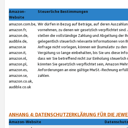
Amazon-
Steuerliche Bestimmungen
Website
amazon.com.be,
Wir dürfen in Bezug auf Beträge, auf deren Auszahlun
amazon.fr,
vornehmen, zu denen wir gesetzlich verpflichtet sind
amazon.de,
stellen die vollständige Zahlung und Abgeltung der 
audible.de,
gelegentlich steuerlich relevante Informationen von I
amazon.ie
Anfrage nicht vorlegen, können wir (kumulativ zu de
amazon.it,
Vergütung so lange einbehalten, bis Sie uns diese Inf
amazon.nl,
dass wir Sie betreffend nicht zur Einholung steuerlich 
amazon.pl,
könnten Sie gesetzlich verpflichtet sein, Amazon Meh
amazon.es,
Anforderungen an eine gültige MwSt.-Rechnung erfüllt
amazon.se,
zahlen.
amazon.co.uk,
audible.co.uk
ANHANG 4: DATENSCHUTZERKLÄRUNG FÜR DIE JEWE
Amazon-Website
Datenschutz