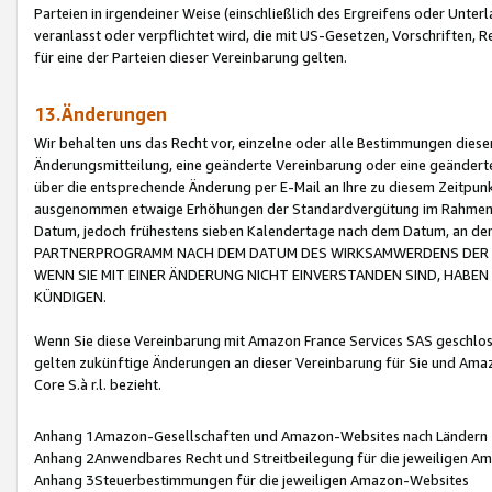
Parteien in irgendeiner Weise (einschließlich des Ergreifens oder Unt
veranlasst oder verpflichtet wird, die mit US-Gesetzen, Vorschriften,
für eine der Parteien dieser Vereinbarung gelten.
13.Änderungen
Wir behalten uns das Recht vor, einzelne oder alle Bestimmungen diese
Änderungsmitteilung, eine geänderte Vereinbarung oder eine geänderte 
über die entsprechende Änderung per E-Mail an Ihre zu diesem Zeitpun
ausgenommen etwaige Erhöhungen der Standardvergütung im Rahmen
Datum, jedoch frühestens sieben Kalendertage nach dem Datum, an de
PARTNERPROGRAMM NACH DEM DATUM DES WIRKSAMWERDENS DER Ä
WENN SIE MIT EINER ÄNDERUNG NICHT EINVERSTANDEN SIND, HABEN S
KÜNDIGEN.
Wenn Sie diese Vereinbarung mit Amazon France Services SAS geschlo
gelten zukünftige Änderungen an dieser Vereinbarung für Sie und Ama
Core S.à r.l. bezieht.
Anhang 1Amazon-Gesellschaften und Amazon-Websites nach Ländern
Anhang 2Anwendbares Recht und Streitbeilegung für die jeweiligen 
Anhang 3Steuerbestimmungen für die jeweiligen Amazon-Websites