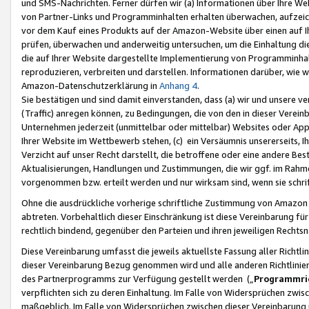
und SMS-Nachrichten. Ferner dürfen wir (a) Informationen über Ihre We
von Partner-Links und Programminhalten erhalten überwachen, aufzei
vor dem Kauf eines Produkts auf der Amazon-Website über einen auf Ih
prüfen, überwachen und anderweitig untersuchen, um die Einhaltung dies
die auf Ihrer Website dargestellte Implementierung von Programminhalt
reproduzieren, verbreiten und darstellen. Informationen darüber, wie w
Amazon-Datenschutzerklärung in
Anhang 4
.
Sie bestätigen und sind damit einverstanden, dass (a) wir und unsere 
(Traffic) anregen können, zu Bedingungen, die von den in dieser Vere
Unternehmen jederzeit (unmittelbar oder mittelbar) Websites oder Appl
Ihrer Website im Wettbewerb stehen, (c) ein Versäumnis unsererseits, I
Verzicht auf unser Recht darstellt, die betroffene oder eine andere B
Aktualisierungen, Handlungen und Zustimmungen, die wir ggf. im Rahme
vorgenommen bzw. erteilt werden und nur wirksam sind, wenn sie schri
Ohne die ausdrückliche vorherige schriftliche Zustimmung von Amazon
abtreten. Vorbehaltlich dieser Einschränkung ist diese Vereinbarung f
rechtlich bindend, gegenüber den Parteien und ihren jeweiligen Rech
Diese Vereinbarung umfasst die jeweils aktuellste Fassung aller Richtli
dieser Vereinbarung Bezug genommen wird und alle anderen Richtlinie
des Partnerprogramms zur Verfügung gestellt werden („
Programmric
verpflichten sich zu deren Einhaltung. Im Falle von Widersprüchen zwi
maßgeblich. Im Falle von Widersprüchen zwischen dieser Vereinbarun