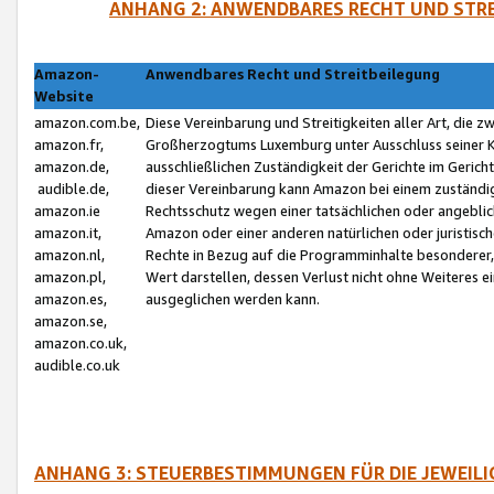
ANHANG 2: ANWENDBARES RECHT UND STRE
Amazon-
Anwendbares Recht und Streitbeilegung
Website
amazon.com.be,
Diese Vereinbarung und Streitigkeiten aller Art, die 
amazon.fr,
Großherzogtums Luxemburg unter Ausschluss seiner Kol
amazon.de,
ausschließlichen Zuständigkeit der Gerichte im Geri
audible.de,
dieser Vereinbarung kann Amazon bei einem zuständig
amazon.ie
Rechtsschutz wegen einer tatsächlichen oder angebli
amazon.it,
Amazon oder einer anderen natürlichen oder juristisc
amazon.nl,
Rechte in Bezug auf die Programminhalte besonderer,
amazon.pl,
Wert darstellen, dessen Verlust nicht ohne Weiteres e
amazon.es,
ausgeglichen werden kann.
amazon.se,
amazon.co.uk,
audible.co.uk
ANHANG 3: STEUERBESTIMMUNGEN FÜR DIE JEWEIL