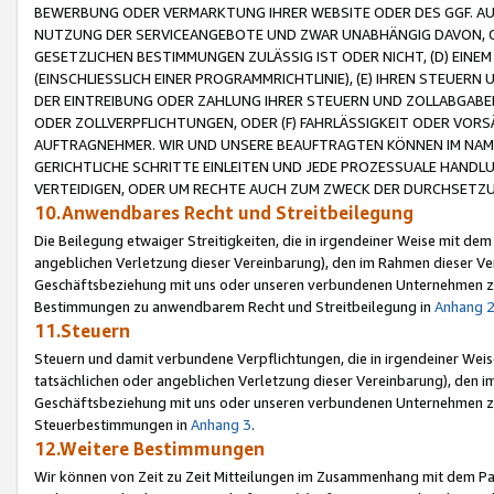
BEWERBUNG ODER VERMARKTUNG IHRER WEBSITE ODER DES GGF. AUF 
NUTZUNG DER SERVICEANGEBOTE UND ZWAR UNABHÄNGIG DAVON, O
GESETZLICHEN BESTIMMUNGEN ZULÄSSIG IST ODER NICHT, (D) EINE
(EINSCHLIESSLICH EINER PROGRAMMRICHTLINIE), (E) IHREN STEUER
DER EINTREIBUNG ODER ZAHLUNG IHRER STEUERN UND ZOLLABGAB
ODER ZOLLVERPFLICHTUNGEN, ODER (F) FAHRLÄSSIGKEIT ODER VORS
AUFTRAGNEHMER. WIR UND UNSERE BEAUFTRAGTEN KÖNNEN IM NAME
GERICHTLICHE SCHRITTE EINLEITEN UND JEDE PROZESSUALE HAND
VERTEIDIGEN, ODER UM RECHTE AUCH ZUM ZWECK DER DURCHSETZU
10.Anwendbares Recht und Streitbeilegung
Die Beilegung etwaiger Streitigkeiten, die in irgendeiner Weise mit de
angeblichen Verletzung dieser Vereinbarung), den im Rahmen dieser Ve
Geschäftsbeziehung mit uns oder unseren verbundenen Unternehmen zu
Bestimmungen zu anwendbarem Recht und Streitbeilegung in
Anhang 
11.Steuern
Steuern und damit verbundene Verpflichtungen, die in irgendeiner Wei
tatsächlichen oder angeblichen Verletzung dieser Vereinbarung), den 
Geschäftsbeziehung mit uns oder unseren verbundenen Unternehmen z
Steuerbestimmungen in
Anhang 3
.
12.Weitere Bestimmungen
Wir können von Zeit zu Zeit Mitteilungen im Zusammenhang mit dem Par