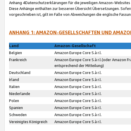
Anhang 4Datenschutzerklärungen für die jeweiligen Amazon-Websites
Diese Anhänge enthalten zur besseren Übersicht Übersetzungen. Sofe
vorgeschrieben ist, gilt im Falle von Abweichungen die englische Fass
ANHANG 1: AMAZON-GESELLSCHAFTEN UND AMAZO
Land
Amazon-Gesellschaft
Belgien
Amazon Europe Core S.à r.l.
Frankreich
Amazon Europe Core S.à r.l.(oder Amazon Fr
entsprechend der Mitteilung)
Deutschland
Amazon Europe Core S.à r.l.
Irland
Amazon Europe Core S.à r.l.
Italien
Amazon Europe Core S.à r.l.
Niederlande
Amazon Europe Core S.à r.l.
Polen
Amazon Europe Core S.à r.l.
Spanien
Amazon Europe Core S.à r.l.
Schweden
Amazon Europe Core S.à r.l.
Vereinigtes Königreich
Amazon Europe Core S.à r.l.