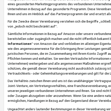
eines gesonderten Marketingprogramms des verbundenen Unternehmens
Unternehmen in Bezug auf das gesonderte Programm. Diese Vereinbarung
Ihnen und uns im Hinblick auf das Partnerprogramm dar und ersetzt al
Für die Zwecke dieser Vereinbarung verstehen sich die Begriffe „schließ
von „jedoch nicht beschränkt auf“.
Sämtliche Informationen in Bezug auf Amazon oder unsere verbunde
bereitstellen oder zugänglich machen und die nicht öffentlich bekannt bz
Informationen
“ von Amazon dar und verbleiben im alleinigen Eigent
wie dies angemessenerweise für die Erbringung Ihrer Leistungen gemäß d
juristischen Personen, die im Zusammenhang mit Ihrem Konto Zugriff au
Pflichten kennen und einhalten. Sie werden Vertrauliche Informationen 
Unternehmen) weitergeben und alle angemessenen Maßnahmen ergreifen
schützen, die gemäß dieser Vereinbarung nicht ausdrücklich zulässig is
Vertraulichkeits- oder Geheimhaltungsvereinbarungen und gilt für die
Das Verhältnis zwischen Ihnen und uns ist das unabhängiger Vertragspa
Joint-Venture, ein Vertretungsverhältnis, eine Franchisevereinbarung, 
unseren jeweiligen verbundenen Unternehmen und Ihnen. Sie sind ni
oder Zusagen abzugeben oder anzunehmen. Wenn Sie eine andere natürli
ermöglichen, Handlungen in Bezug auf den Gegenstand dieser Vereinbar
Ungeachtet anders lautender Bestimmungen in dieser Vereinbarung wird