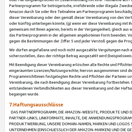
Partnerprogramm für betrügerische, irreführende oder illegale Zwecke
Amazon durch Sie oder Ihre Teilnahme am Partnerprogramm beschädig
dieser Vereinbarung oder den gemäß dieser Vereinbarung von den Vertr
oder künftig unterliegen könnte; (g) wenn wir diese Vereinbarung mit I
gemeinsam mit Ihnen agieren, bereits in der Vergangenheit, gleich aus
das Partnerprogramm in der allgemein angebotenen Form beenden. Vors
gegen die Bestimmungen der Ziffer 5 und jeder Verstoß gegen die Prog
Wir dürfen angefallene und noch nicht ausgezahlte Vergütungen nach 
sicherzustellen, dass der richtige Betrag ausgezahlt wird (beispielsw
Mit Beendigung dieser Vereinbarung erlöschen alle Rechte und Pflichte
eingeräumten Lizenzen/Nutzungsrechte; hiervon ausgenommen sind die in 
Programmrichtlinien festgelegten Rechte und Pflichten der Parteien sow
Vereinbarung, die nach Beendigung dieser Vereinbarung fortbestehen. D
entstandenen Verbindlichkeiten aus dieser Vereinbarung und der Haft
begangen wurde.
7.Haftungsausschlüsse
DAS PARTNERPROGRAMM, DIE AMAZON-WEBSITE, PRODUKTE UND DI
PARTNER-LINKS, LINKFORMATE, INHALTE, DIE ANWENDUNGSPROGR
PRODUKTWERBUNG, UNSERE DOMAIN-NAMEN, MARKEN UND LOGOS S
UNTERNEHMEN (EINSCHLIESSLICH DER AMAZON-MARKEN) UND DIE GE