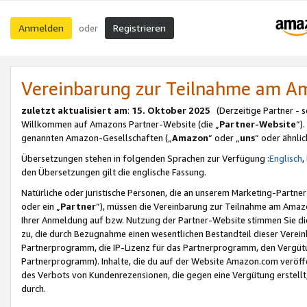
Anmelden
Registrieren
oder
Vereinbarung zur Teilnahme am 
zuletzt aktualisiert am
:
15. Oktober 2025
(Derzeitige Partner - 
Willkommen auf Amazons Partner-Website (die „
Partner-Website
“)
genannten Amazon-Gesellschaften („
Amazon
“ oder „
uns
“ oder ähnli
Übersetzungen stehen in folgenden Sprachen zur Verfügung :
Englisch
,
den Übersetzungen gilt die englische Fassung.
Natürliche oder juristische Personen, die an unserem Marketing-Partn
oder ein „
Partner
“), müssen die Vereinbarung zur Teilnahme am Ama
Ihrer Anmeldung auf bzw. Nutzung der Partner-Website stimmen Sie die
zu, die durch Bezugnahme einen wesentlichen Bestandteil dieser Verei
Partnerprogramm, die IP-Lizenz für das Partnerprogramm, den Vergütu
Partnerprogramm). Inhalte, die du auf der Website Amazon.com veröffe
des Verbots von Kundenrezensionen, die gegen eine Vergütung erstellt, 
durch.