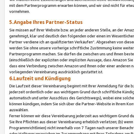
mit dem Partnerprogramm erwarten können, und wir sind nicht für etwa
vornehmen.
5.Angabe Ihres Partner-Status
Sie müssen auf Ihrer Website bzw. an jeder anderen Stelle, an der Am
genehmigt, klar und deutlich den folgenden oder einen im Wesentlichen
Partner verdiene ich an qualifizierten Verkäufen“. Abgesehen von die
werden Sie ohne unsere vorherige schriftliche Zustimmung keine weite
Partnerprogramm machen. Sie dürfen die zwischen uns und Ihnen best
(einschließlich der expliziten oder impliziten Aussage, dass Amazon Si
dass eine Verbindung zwischen Amazon und Ihnen oder einer anderen natü
vorliegenden Vereinbarung ausdrücklich gestattet ist.
6.Laufzeit und Kündigung
Die Laufzeit dieser Vereinbarung beginnt mit Ihrer Anmeldung für die 
jederzeit ordentlich oder aus wichtigem Grund durch schriftliche Kündi
automatisch und unter Ausschluss des Gerichtswegs), wobei eine solch
können kündigen, indem Sie sich über die Partner-Website in Ihrem Ko
auswählen.
Ferner können wir diese Vereinbarung jederzeit aus wichtigem Grund dur
Sie Ihre Pflichten aus dieser Vereinbarung erheblich verletzen; (b) wen
Programmrichtlinien) nicht innerhalb von 7 Tagen nach unserer Benachr
oder Haftungsansprüchen im Zusammenhang mit Ihrer Teilnahme am Pa