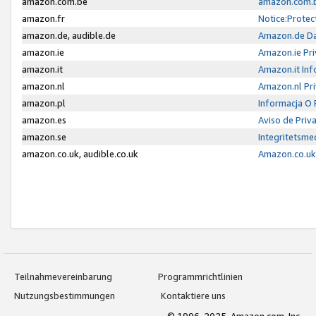
amazon.com.be
amazon.com.b
amazon.fr
Notice:Protec
amazon.de, audible.de
Amazon.de Da
amazon.ie
Amazon.ie Pri
amazon.it
Amazon.it Inf
amazon.nl
Amazon.nl Pri
amazon.pl
Informacja O
amazon.es
Aviso de Priv
amazon.se
Integritetsm
amazon.co.uk, audible.co.uk
Amazon.co.uk 
Teilnahmevereinbarung
Programmrichtlinien
Nutzungsbestimmungen
Kontaktiere uns