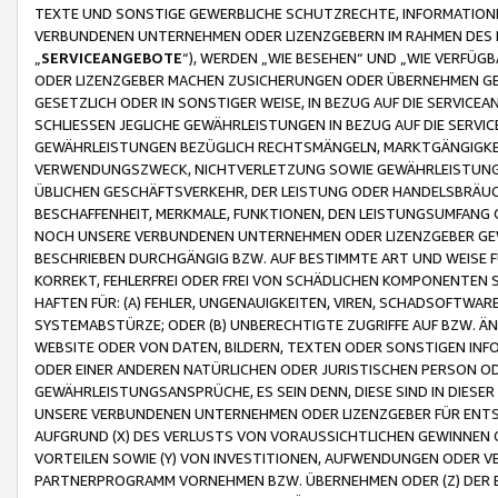
TEXTE UND SONSTIGE GEWERBLICHE SCHUTZRECHTE, INFORMATIONE
VERBUNDENEN UNTERNEHMEN ODER LIZENZGEBERN IM RAHMEN DES
„
SERVICEANGEBOTE
“), WERDEN „WIE BESEHEN“ UND „WIE VERFÜ
ODER LIZENZGEBER MACHEN ZUSICHERUNGEN ODER ÜBERNEHMEN GEW
GESETZLICH ODER IN SONSTIGER WEISE, IN BEZUG AUF DIE SERVI
SCHLIESSEN JEGLICHE GEWÄHRLEISTUNGEN IN BEZUG AUF DIE SERVI
GEWÄHRLEISTUNGEN BEZÜGLICH RECHTSMÄNGELN, MARKTGÄNGIGKEIT
VERWENDUNGSZWECK, NICHTVERLETZUNG SOWIE GEWÄHRLEISTUNGEN 
ÜBLICHEN GESCHÄFTSVERKEHR, DER LEISTUNG ODER HANDELSBRÄUCH
BESCHAFFENHEIT, MERKMALE, FUNKTIONEN, DEN LEISTUNGSUMFANG 
NOCH UNSERE VERBUNDENEN UNTERNEHMEN ODER LIZENZGEBER GEWÄ
BESCHRIEBEN DURCHGÄNGIG BZW. AUF BESTIMMTE ART UND WEISE
KORREKT, FEHLERFREI ODER FREI VON SCHÄDLICHEN KOMPONENTEN
HAFTEN FÜR: (A) FEHLER, UNGENAUIGKEITEN, VIREN, SCHADSOFTW
SYSTEMABSTÜRZE; ODER (B) UNBERECHTIGTE ZUGRIFFE AUF BZW. 
WEBSITE ODER VON DATEN, BILDERN, TEXTEN ODER SONSTIGEN INF
ODER EINER ANDEREN NATÜRLICHEN ODER JURISTISCHEN PERSON OD
GEWÄHRLEISTUNGSANSPRÜCHE, ES SEIN DENN, DIESE SIND IN DIES
UNSERE VERBUNDENEN UNTERNEHMEN ODER LIZENZGEBER FÜR EN
AUFGRUND (X) DES VERLUSTS VON VORAUSSICHTLICHEN GEWINNEN
VORTEILEN SOWIE (Y) VON INVESTITIONEN, AUFWENDUNGEN ODER VE
PARTNERPROGRAMM VORNEHMEN BZW. ÜBERNEHMEN ODER (Z) DER 