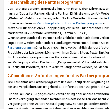
1.Beschreibung des Partnerprogramms
Das Partnerprogramm ermöglicht Ihnen, mit Ihrer Website, Ihren nutzer
(nur verfügbar für Partner, die eine Partner-ID für die Amazon UK We
„
Website
“) Geld zu verdienen, indem Sie Ihre Website mit einer der in
ist, einer anderen im
Vergütungskatalog für das Partnerprogramm
enth
Alexa Skill (über das Alexa Shopping Kit) verlinken. Entsprechende Lin
markierten Link-Formate verwenden („
Partner-Links
“).
Wenn unsere Kunden die Partner-Links anklicken oder sich damit verbi
angeboten werden, oder andere Handlungen vornehmen, können Sie eine
Partnerprogramm
näher beschrieben (und vorbehaltlich der dort festg
Produkte oder Leistungen können wir Ihnen Daten, Bilder, Texte, Linkfo
für Anwendungsprogramme, die Alexa-Funktionalität und weitere Inf
zur Verfügung stellen. Der Begriff „Programminhalte“ bezieht sich dabe
in Bezug auf Produkte, die auf Websites angeboten werden, bei denen 
2.Compliance-Anforderungen für das Partnerprog
Ihre Teilnahme am Partnerprogramm und der Bezug einer Vergütung setz
Sie sind verpflichtet, uns umgehend alle Informationen zu geben, die w
Für den Fall, dass Sie gegen diese Vereinbarung oder andere anwendba
uns zur Verfügung stehenden Rechten und Rechtsbehelfen, das Recht vo
Vergütungen ohne weitere Ankündigung (soweit nach geltendem Recht z
entsprechende Vergütungen zu haben) und zwar unabhängig davon, ob 