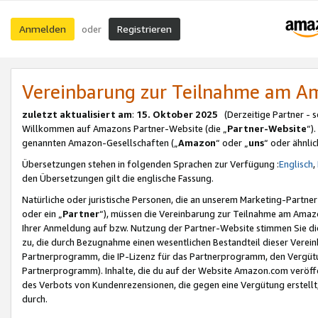
Anmelden
Registrieren
oder
Vereinbarung zur Teilnahme am 
zuletzt aktualisiert am
:
15. Oktober 2025
(Derzeitige Partner - 
Willkommen auf Amazons Partner-Website (die „
Partner-Website
“)
genannten Amazon-Gesellschaften („
Amazon
“ oder „
uns
“ oder ähnli
Übersetzungen stehen in folgenden Sprachen zur Verfügung :
Englisch
,
den Übersetzungen gilt die englische Fassung.
Natürliche oder juristische Personen, die an unserem Marketing-Partn
oder ein „
Partner
“), müssen die Vereinbarung zur Teilnahme am Ama
Ihrer Anmeldung auf bzw. Nutzung der Partner-Website stimmen Sie die
zu, die durch Bezugnahme einen wesentlichen Bestandteil dieser Verei
Partnerprogramm, die IP-Lizenz für das Partnerprogramm, den Vergütu
Partnerprogramm). Inhalte, die du auf der Website Amazon.com veröffe
des Verbots von Kundenrezensionen, die gegen eine Vergütung erstellt, 
durch.