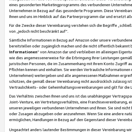
eines gesonderten Marketingprogramms des verbundenen Unternehmens
Unternehmen in Bezug auf das gesonderte Programm. Diese Vereinbarung
Ihnen und uns im Hinblick auf das Partnerprogramm dar und ersetzt al
Für die Zwecke dieser Vereinbarung verstehen sich die Begriffe „schließ
von „jedoch nicht beschränkt auf“.
Sämtliche Informationen in Bezug auf Amazon oder unsere verbunde
bereitstellen oder zugänglich machen und die nicht öffentlich bekannt bz
Informationen
“ von Amazon dar und verbleiben im alleinigen Eigent
wie dies angemessenerweise für die Erbringung Ihrer Leistungen gemäß d
juristischen Personen, die im Zusammenhang mit Ihrem Konto Zugriff au
Pflichten kennen und einhalten. Sie werden Vertrauliche Informationen 
Unternehmen) weitergeben und alle angemessenen Maßnahmen ergreifen
schützen, die gemäß dieser Vereinbarung nicht ausdrücklich zulässig is
Vertraulichkeits- oder Geheimhaltungsvereinbarungen und gilt für die
Das Verhältnis zwischen Ihnen und uns ist das unabhängiger Vertragspa
Joint-Venture, ein Vertretungsverhältnis, eine Franchisevereinbarung, 
unseren jeweiligen verbundenen Unternehmen und Ihnen. Sie sind ni
oder Zusagen abzugeben oder anzunehmen. Wenn Sie eine andere natürli
ermöglichen, Handlungen in Bezug auf den Gegenstand dieser Vereinbar
Ungeachtet anders lautender Bestimmungen in dieser Vereinbarung wird