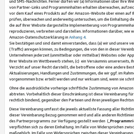
und SMS-Nachrichten. Ferner dürfen wir (a) Informationen über Ihre We
von Partner-Links und Programminhalten erhalten überwachen, aufzei
vor dem Kauf eines Produkts auf der Amazon-Website über einen auf Ih
prüfen, überwachen und anderweitig untersuchen, um die Einhaltung dies
die auf Ihrer Website dargestellte Implementierung von Programminhalt
reproduzieren, verbreiten und darstellen. Informationen darüber, wie w
Amazon-Datenschutzerklärung in
Anhang 4
.
Sie bestätigen und sind damit einverstanden, dass (a) wir und unsere 
(Traffic) anregen können, zu Bedingungen, die von den in dieser Vere
Unternehmen jederzeit (unmittelbar oder mittelbar) Websites oder Appl
Ihrer Website im Wettbewerb stehen, (c) ein Versäumnis unsererseits, I
Verzicht auf unser Recht darstellt, die betroffene oder eine andere B
Aktualisierungen, Handlungen und Zustimmungen, die wir ggf. im Rahme
vorgenommen bzw. erteilt werden und nur wirksam sind, wenn sie schri
Ohne die ausdrückliche vorherige schriftliche Zustimmung von Amazon
abtreten. Vorbehaltlich dieser Einschränkung ist diese Vereinbarung f
rechtlich bindend, gegenüber den Parteien und ihren jeweiligen Rech
Diese Vereinbarung umfasst die jeweils aktuellste Fassung aller Richtli
dieser Vereinbarung Bezug genommen wird und alle anderen Richtlinie
des Partnerprogramms zur Verfügung gestellt werden („
Programmric
verpflichten sich zu deren Einhaltung. Im Falle von Widersprüchen zwi
maßgeblich. Im Falle von Widersprüchen zwischen dieser Vereinbarun