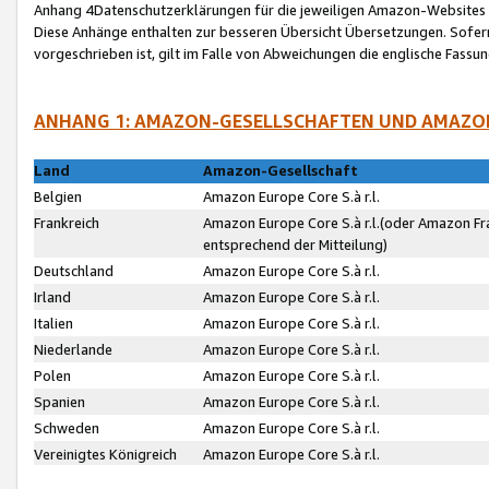
Anhang 4Datenschutzerklärungen für die jeweiligen Amazon-Websites
Diese Anhänge enthalten zur besseren Übersicht Übersetzungen. Sofe
vorgeschrieben ist, gilt im Falle von Abweichungen die englische Fass
ANHANG 1: AMAZON-GESELLSCHAFTEN UND AMAZO
Land
Amazon-Gesellschaft
Belgien
Amazon Europe Core S.à r.l.
Frankreich
Amazon Europe Core S.à r.l.(oder Amazon Fr
entsprechend der Mitteilung)
Deutschland
Amazon Europe Core S.à r.l.
Irland
Amazon Europe Core S.à r.l.
Italien
Amazon Europe Core S.à r.l.
Niederlande
Amazon Europe Core S.à r.l.
Polen
Amazon Europe Core S.à r.l.
Spanien
Amazon Europe Core S.à r.l.
Schweden
Amazon Europe Core S.à r.l.
Vereinigtes Königreich
Amazon Europe Core S.à r.l.