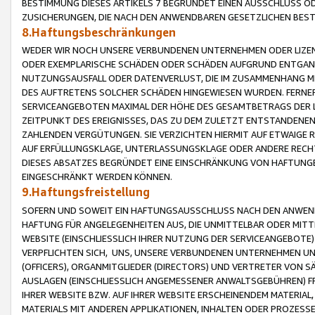
BESTIMMUNG DIESES ARTIKELS 7 BEGRÜNDET EINEN AUSSCHLUSS 
ZUSICHERUNGEN, DIE NACH DEN ANWENDBAREN GESETZLICHEN BE
8.Haftungsbeschränkungen
WEDER WIR NOCH UNSERE VERBUNDENEN UNTERNEHMEN ODER LIZEN
ODER EXEMPLARISCHE SCHÄDEN ODER SCHÄDEN AUFGRUND ENTGANG
NUTZUNGSAUSFALL ODER DATENVERLUST, DIE IM ZUSAMMENHANG MI
DES AUFTRETENS SOLCHER SCHÄDEN HINGEWIESEN WURDEN. FERN
SERVICEANGEBOTEN MAXIMAL DER HÖHE DES GESAMTBETRAGS DER 
ZEITPUNKT DES EREIGNISSES, DAS ZU DEM ZULETZT ENTSTANDENE
ZAHLENDEN VERGÜTUNGEN. SIE VERZICHTEN HIERMIT AUF ETWAIGE 
AUF ERFÜLLUNGSKLAGE, UNTERLASSUNGSKLAGE ODER ANDERE RECHT
DIESES ABSATZES BEGRÜNDET EINE EINSCHRÄNKUNG VON HAFTUNG
EINGESCHRÄNKT WERDEN KÖNNEN.
9.Haftungsfreistellung
SOFERN UND SOWEIT EIN HAFTUNGSAUSSCHLUSS NACH DEN ANWENDB
HAFTUNG FÜR ANGELEGENHEITEN AUS, DIE UNMITTELBAR ODER MITT
WEBSITE (EINSCHLIESSLICH IHRER NUTZUNG DER SERVICEANGEBOTE)
VERPFLICHTEN SICH, UNS, UNSERE VERBUNDENEN UNTERNEHMEN UN
(OFFICERS), ORGANMITGLIEDER (DIRECTORS) UND VERTRETER VON 
AUSLAGEN (EINSCHLIESSLICH ANGEMESSENER ANWALTSGEBÜHREN) FR
IHRER WEBSITE BZW. AUF IHRER WEBSITE ERSCHEINENDEM MATERIAL
MATERIALS MIT ANDEREN APPLIKATIONEN, INHALTEN ODER PROZESSE