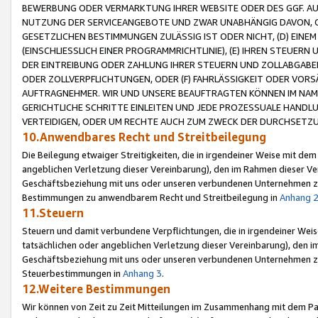
BEWERBUNG ODER VERMARKTUNG IHRER WEBSITE ODER DES GGF. AUF 
NUTZUNG DER SERVICEANGEBOTE UND ZWAR UNABHÄNGIG DAVON, O
GESETZLICHEN BESTIMMUNGEN ZULÄSSIG IST ODER NICHT, (D) EINE
(EINSCHLIESSLICH EINER PROGRAMMRICHTLINIE), (E) IHREN STEUER
DER EINTREIBUNG ODER ZAHLUNG IHRER STEUERN UND ZOLLABGAB
ODER ZOLLVERPFLICHTUNGEN, ODER (F) FAHRLÄSSIGKEIT ODER VORS
AUFTRAGNEHMER. WIR UND UNSERE BEAUFTRAGTEN KÖNNEN IM NAME
GERICHTLICHE SCHRITTE EINLEITEN UND JEDE PROZESSUALE HAND
VERTEIDIGEN, ODER UM RECHTE AUCH ZUM ZWECK DER DURCHSETZU
10.Anwendbares Recht und Streitbeilegung
Die Beilegung etwaiger Streitigkeiten, die in irgendeiner Weise mit de
angeblichen Verletzung dieser Vereinbarung), den im Rahmen dieser Ve
Geschäftsbeziehung mit uns oder unseren verbundenen Unternehmen zu
Bestimmungen zu anwendbarem Recht und Streitbeilegung in
Anhang 
11.Steuern
Steuern und damit verbundene Verpflichtungen, die in irgendeiner Wei
tatsächlichen oder angeblichen Verletzung dieser Vereinbarung), den 
Geschäftsbeziehung mit uns oder unseren verbundenen Unternehmen z
Steuerbestimmungen in
Anhang 3
.
12.Weitere Bestimmungen
Wir können von Zeit zu Zeit Mitteilungen im Zusammenhang mit dem Par