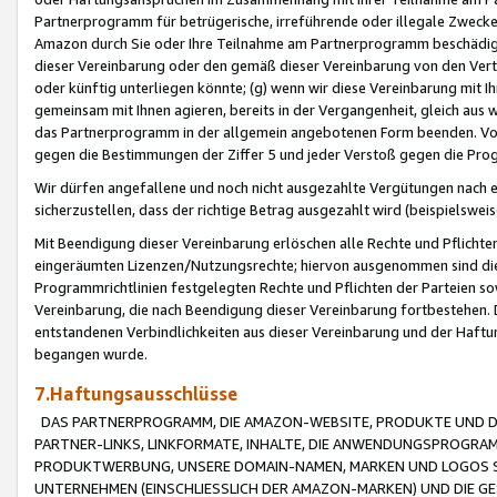
Partnerprogramm für betrügerische, irreführende oder illegale Zwecke
Amazon durch Sie oder Ihre Teilnahme am Partnerprogramm beschädig
dieser Vereinbarung oder den gemäß dieser Vereinbarung von den Vertr
oder künftig unterliegen könnte; (g) wenn wir diese Vereinbarung mit I
gemeinsam mit Ihnen agieren, bereits in der Vergangenheit, gleich aus
das Partnerprogramm in der allgemein angebotenen Form beenden. Vors
gegen die Bestimmungen der Ziffer 5 und jeder Verstoß gegen die Prog
Wir dürfen angefallene und noch nicht ausgezahlte Vergütungen nach 
sicherzustellen, dass der richtige Betrag ausgezahlt wird (beispielsw
Mit Beendigung dieser Vereinbarung erlöschen alle Rechte und Pflichte
eingeräumten Lizenzen/Nutzungsrechte; hiervon ausgenommen sind die in 
Programmrichtlinien festgelegten Rechte und Pflichten der Parteien sow
Vereinbarung, die nach Beendigung dieser Vereinbarung fortbestehen. D
entstandenen Verbindlichkeiten aus dieser Vereinbarung und der Haft
begangen wurde.
7.Haftungsausschlüsse
DAS PARTNERPROGRAMM, DIE AMAZON-WEBSITE, PRODUKTE UND DI
PARTNER-LINKS, LINKFORMATE, INHALTE, DIE ANWENDUNGSPROGR
PRODUKTWERBUNG, UNSERE DOMAIN-NAMEN, MARKEN UND LOGOS S
UNTERNEHMEN (EINSCHLIESSLICH DER AMAZON-MARKEN) UND DIE GE