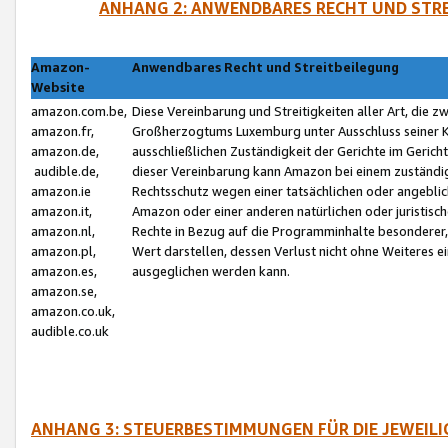
ANHANG 2: ANWENDBARES RECHT UND STRE
Amazon-
Anwendbares Recht und Streitbeilegung
Website
amazon.com.be,
Diese Vereinbarung und Streitigkeiten aller Art, die 
amazon.fr,
Großherzogtums Luxemburg unter Ausschluss seiner Kol
amazon.de,
ausschließlichen Zuständigkeit der Gerichte im Geri
audible.de,
dieser Vereinbarung kann Amazon bei einem zuständig
amazon.ie
Rechtsschutz wegen einer tatsächlichen oder angebli
amazon.it,
Amazon oder einer anderen natürlichen oder juristisc
amazon.nl,
Rechte in Bezug auf die Programminhalte besonderer,
amazon.pl,
Wert darstellen, dessen Verlust nicht ohne Weiteres e
amazon.es,
ausgeglichen werden kann.
amazon.se,
amazon.co.uk,
audible.co.uk
ANHANG 3: STEUERBESTIMMUNGEN FÜR DIE JEWEIL