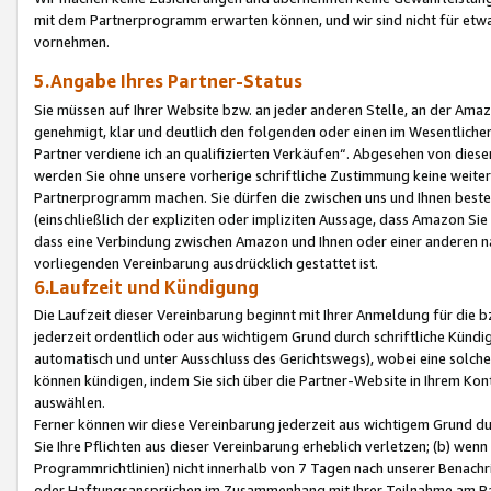
mit dem Partnerprogramm erwarten können, und wir sind nicht für etwa
vornehmen.
5.Angabe Ihres Partner-Status
Sie müssen auf Ihrer Website bzw. an jeder anderen Stelle, an der Am
genehmigt, klar und deutlich den folgenden oder einen im Wesentlichen
Partner verdiene ich an qualifizierten Verkäufen“. Abgesehen von die
werden Sie ohne unsere vorherige schriftliche Zustimmung keine weite
Partnerprogramm machen. Sie dürfen die zwischen uns und Ihnen best
(einschließlich der expliziten oder impliziten Aussage, dass Amazon Si
dass eine Verbindung zwischen Amazon und Ihnen oder einer anderen natü
vorliegenden Vereinbarung ausdrücklich gestattet ist.
6.Laufzeit und Kündigung
Die Laufzeit dieser Vereinbarung beginnt mit Ihrer Anmeldung für die 
jederzeit ordentlich oder aus wichtigem Grund durch schriftliche Kündi
automatisch und unter Ausschluss des Gerichtswegs), wobei eine solch
können kündigen, indem Sie sich über die Partner-Website in Ihrem Ko
auswählen.
Ferner können wir diese Vereinbarung jederzeit aus wichtigem Grund dur
Sie Ihre Pflichten aus dieser Vereinbarung erheblich verletzen; (b) wen
Programmrichtlinien) nicht innerhalb von 7 Tagen nach unserer Benachr
oder Haftungsansprüchen im Zusammenhang mit Ihrer Teilnahme am Pa