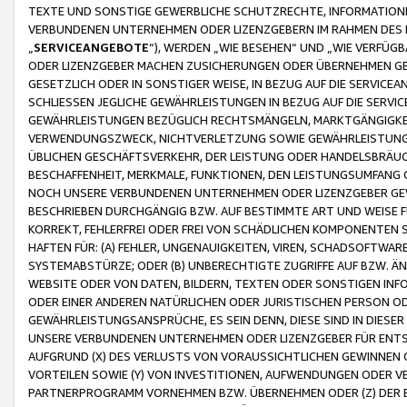
TEXTE UND SONSTIGE GEWERBLICHE SCHUTZRECHTE, INFORMATIONE
VERBUNDENEN UNTERNEHMEN ODER LIZENZGEBERN IM RAHMEN DES
„
SERVICEANGEBOTE
“), WERDEN „WIE BESEHEN“ UND „WIE VERFÜ
ODER LIZENZGEBER MACHEN ZUSICHERUNGEN ODER ÜBERNEHMEN GEW
GESETZLICH ODER IN SONSTIGER WEISE, IN BEZUG AUF DIE SERVI
SCHLIESSEN JEGLICHE GEWÄHRLEISTUNGEN IN BEZUG AUF DIE SERVI
GEWÄHRLEISTUNGEN BEZÜGLICH RECHTSMÄNGELN, MARKTGÄNGIGKEIT
VERWENDUNGSZWECK, NICHTVERLETZUNG SOWIE GEWÄHRLEISTUNGEN 
ÜBLICHEN GESCHÄFTSVERKEHR, DER LEISTUNG ODER HANDELSBRÄUCH
BESCHAFFENHEIT, MERKMALE, FUNKTIONEN, DEN LEISTUNGSUMFANG 
NOCH UNSERE VERBUNDENEN UNTERNEHMEN ODER LIZENZGEBER GEWÄ
BESCHRIEBEN DURCHGÄNGIG BZW. AUF BESTIMMTE ART UND WEISE
KORREKT, FEHLERFREI ODER FREI VON SCHÄDLICHEN KOMPONENTEN
HAFTEN FÜR: (A) FEHLER, UNGENAUIGKEITEN, VIREN, SCHADSOFTW
SYSTEMABSTÜRZE; ODER (B) UNBERECHTIGTE ZUGRIFFE AUF BZW. 
WEBSITE ODER VON DATEN, BILDERN, TEXTEN ODER SONSTIGEN INF
ODER EINER ANDEREN NATÜRLICHEN ODER JURISTISCHEN PERSON OD
GEWÄHRLEISTUNGSANSPRÜCHE, ES SEIN DENN, DIESE SIND IN DIES
UNSERE VERBUNDENEN UNTERNEHMEN ODER LIZENZGEBER FÜR EN
AUFGRUND (X) DES VERLUSTS VON VORAUSSICHTLICHEN GEWINNEN
VORTEILEN SOWIE (Y) VON INVESTITIONEN, AUFWENDUNGEN ODER VE
PARTNERPROGRAMM VORNEHMEN BZW. ÜBERNEHMEN ODER (Z) DER 