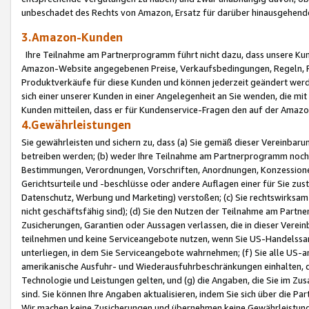
unbeschadet des Rechts von Amazon, Ersatz für darüber hinausgehen
3.Amazon-Kunden
Ihre Teilnahme am Partnerprogramm führt nicht dazu, dass unsere Kun
Amazon-Website angegebenen Preise, Verkaufsbedingungen, Regeln, Ri
Produktverkäufe für diese Kunden und können jederzeit geändert werde
sich einer unserer Kunden in einer Angelegenheit an Sie wenden, die 
Kunden mitteilen, dass er für Kundenservice-Fragen den auf der Ama
4.Gewährleistungen
Sie gewährleisten und sichern zu, dass (a) Sie gemäß dieser Vereinba
betreiben werden; (b) weder Ihre Teilnahme am Partnerprogramm noch d
Bestimmungen, Verordnungen, Vorschriften, Anordnungen, Konzessionen,
Gerichtsurteile und -beschlüsse oder andere Auflagen einer für Sie zu
Datenschutz, Werbung und Marketing) verstoßen; (c) Sie rechtswirksam 
nicht geschäftsfähig sind); (d) Sie den Nutzen der Teilnahme am Partne
Zusicherungen, Garantien oder Aussagen verlassen, die in dieser Verein
teilnehmen und keine Serviceangebote nutzen, wenn Sie US-Handelssa
unterliegen, in dem Sie Serviceangebote wahrnehmen; (f) Sie alle US
amerikanische Ausfuhr- und Wiederausfuhrbeschränkungen einhalten, 
Technologie und Leistungen gelten, und (g) die Angaben, die Sie im 
sind. Sie können Ihre Angaben aktualisieren, indem Sie sich über die 
Wir machen keine Zusicherungen und übernehmen keine Gewährleistun