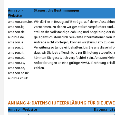
Amazon-
Steuerliche Bestimmungen
Website
amazon.com.be,
Wir dürfen in Bezug auf Beträge, auf deren Auszahlun
amazon.fr,
vornehmen, zu denen wir gesetzlich verpflichtet sind
amazon.de,
stellen die vollständige Zahlung und Abgeltung der 
audible.de,
gelegentlich steuerlich relevante Informationen von I
amazon.ie
Anfrage nicht vorlegen, können wir (kumulativ zu de
amazon.it,
Vergütung so lange einbehalten, bis Sie uns diese Inf
amazon.nl,
dass wir Sie betreffend nicht zur Einholung steuerlich 
amazon.pl,
könnten Sie gesetzlich verpflichtet sein, Amazon Meh
amazon.es,
Anforderungen an eine gültige MwSt.-Rechnung erfüllt
amazon.se,
zahlen.
amazon.co.uk,
audible.co.uk
ANHANG 4: DATENSCHUTZERKLÄRUNG FÜR DIE JEWE
Amazon-Website
Datenschutz