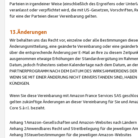
Parteien in irgendeiner Weise (einschließlich des Ergreifens oder Unt
veranlasst oder verpflichtet wird, die mit US-Gesetzen, Vorschriften,
für eine der Parteien dieser Vereinbarung gelten.
13.Änderungen
Wir behalten uns das Recht vor, einzelne oder alle Bestimmungen diese
Änderungsmitteilung, eine geänderte Vereinbarung oder eine geänderte 
über die entsprechende Änderung per E-Mail an Ihre zu diesem Zeitpun
ausgenommen etwaige Erhöhungen der Standardvergütung im Rahmen
Datum, jedoch frühestens sieben Kalendertage nach dem Datum, an de
PARTNERPROGRAMM NACH DEM DATUM DES WIRKSAMWERDENS DER Ä
WENN SIE MIT EINER ÄNDERUNG NICHT EINVERSTANDEN SIND, HABEN S
KÜNDIGEN.
Wenn Sie diese Vereinbarung mit Amazon France Services SAS geschlo
gelten zukünftige Änderungen an dieser Vereinbarung für Sie und Ama
Core S.à r.l. bezieht.
Anhang 1Amazon-Gesellschaften und Amazon-Websites nach Ländern
Anhang 2Anwendbares Recht und Streitbeilegung für die jeweiligen 
Anhang 3Steuerbestimmungen für die jeweiligen Amazon-Websites