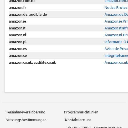
amazon.com.be
amazon.com.b
amazon.fr
Notice:Protec
amazon.de, audible.de
Amazon.de Da
amazon.ie
Amazon.ie Pri
amazon.it
Amazon.it Inf
amazon.nl
Amazon.nl Pri
amazon.pl
Informacja O
amazon.es
Aviso de Priv
amazon.se
Integritetsm
amazon.co.uk, audible.co.uk
Amazon.co.uk 
Teilnahmevereinbarung
Programmrichtlinien
Nutzungsbestimmungen
Kontaktiere uns