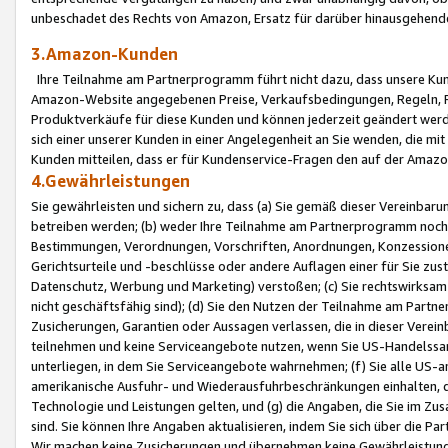
unbeschadet des Rechts von Amazon, Ersatz für darüber hinausgehen
3.Amazon-Kunden
Ihre Teilnahme am Partnerprogramm führt nicht dazu, dass unsere Kun
Amazon-Website angegebenen Preise, Verkaufsbedingungen, Regeln, Ri
Produktverkäufe für diese Kunden und können jederzeit geändert werde
sich einer unserer Kunden in einer Angelegenheit an Sie wenden, die 
Kunden mitteilen, dass er für Kundenservice-Fragen den auf der Ama
4.Gewährleistungen
Sie gewährleisten und sichern zu, dass (a) Sie gemäß dieser Vereinba
betreiben werden; (b) weder Ihre Teilnahme am Partnerprogramm noch d
Bestimmungen, Verordnungen, Vorschriften, Anordnungen, Konzessionen,
Gerichtsurteile und -beschlüsse oder andere Auflagen einer für Sie zu
Datenschutz, Werbung und Marketing) verstoßen; (c) Sie rechtswirksam 
nicht geschäftsfähig sind); (d) Sie den Nutzen der Teilnahme am Partne
Zusicherungen, Garantien oder Aussagen verlassen, die in dieser Verein
teilnehmen und keine Serviceangebote nutzen, wenn Sie US-Handelssa
unterliegen, in dem Sie Serviceangebote wahrnehmen; (f) Sie alle US
amerikanische Ausfuhr- und Wiederausfuhrbeschränkungen einhalten, 
Technologie und Leistungen gelten, und (g) die Angaben, die Sie im 
sind. Sie können Ihre Angaben aktualisieren, indem Sie sich über die 
Wir machen keine Zusicherungen und übernehmen keine Gewährleistun