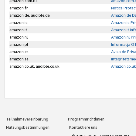
amazon.com.be
amazon.com.b
amazon.fr
Notice:Protec
amazon.de, audible.de
Amazon.de Da
amazon.ie
Amazon.ie Pri
amazon.it
Amazon.it Inf
amazon.nl
Amazon.nl Pri
amazon.pl
Informacja O
amazon.es
Aviso de Priv
amazon.se
Integritetsm
amazon.co.uk, audible.co.uk
Amazon.co.uk 
Teilnahmevereinbarung
Programmrichtlinien
Nutzungsbestimmungen
Kontaktiere uns