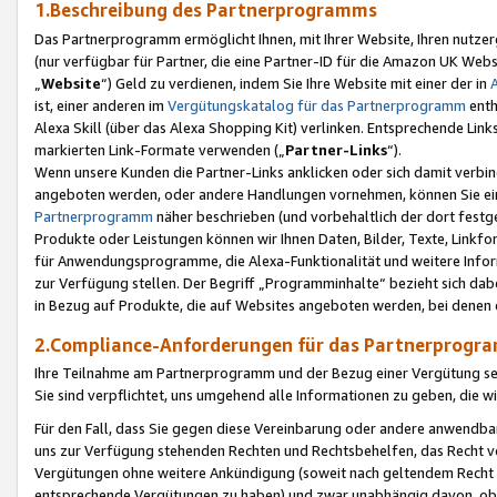
1.Beschreibung des Partnerprogramms
Das Partnerprogramm ermöglicht Ihnen, mit Ihrer Website, Ihren nutzer
(nur verfügbar für Partner, die eine Partner-ID für die Amazon UK We
„
Website
“) Geld zu verdienen, indem Sie Ihre Website mit einer der in
ist, einer anderen im
Vergütungskatalog für das Partnerprogramm
enth
Alexa Skill (über das Alexa Shopping Kit) verlinken. Entsprechende Lin
markierten Link-Formate verwenden („
Partner-Links
“).
Wenn unsere Kunden die Partner-Links anklicken oder sich damit verbi
angeboten werden, oder andere Handlungen vornehmen, können Sie eine
Partnerprogramm
näher beschrieben (und vorbehaltlich der dort festg
Produkte oder Leistungen können wir Ihnen Daten, Bilder, Texte, Linkfo
für Anwendungsprogramme, die Alexa-Funktionalität und weitere Inf
zur Verfügung stellen. Der Begriff „Programminhalte“ bezieht sich dabe
in Bezug auf Produkte, die auf Websites angeboten werden, bei denen 
2.Compliance-Anforderungen für das Partnerprog
Ihre Teilnahme am Partnerprogramm und der Bezug einer Vergütung setz
Sie sind verpflichtet, uns umgehend alle Informationen zu geben, die w
Für den Fall, dass Sie gegen diese Vereinbarung oder andere anwendba
uns zur Verfügung stehenden Rechten und Rechtsbehelfen, das Recht vo
Vergütungen ohne weitere Ankündigung (soweit nach geltendem Recht z
entsprechende Vergütungen zu haben) und zwar unabhängig davon, ob 