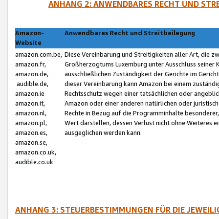
ANHANG 2: ANWENDBARES RECHT UND STRE
Amazon-
Anwendbares Recht und Streitbeilegung
Website
amazon.com.be,
Diese Vereinbarung und Streitigkeiten aller Art, die 
amazon.fr,
Großherzogtums Luxemburg unter Ausschluss seiner Kol
amazon.de,
ausschließlichen Zuständigkeit der Gerichte im Geri
audible.de,
dieser Vereinbarung kann Amazon bei einem zuständig
amazon.ie
Rechtsschutz wegen einer tatsächlichen oder angebli
amazon.it,
Amazon oder einer anderen natürlichen oder juristisc
amazon.nl,
Rechte in Bezug auf die Programminhalte besonderer,
amazon.pl,
Wert darstellen, dessen Verlust nicht ohne Weiteres e
amazon.es,
ausgeglichen werden kann.
amazon.se,
amazon.co.uk,
audible.co.uk
ANHANG 3: STEUERBESTIMMUNGEN FÜR DIE JEWEIL