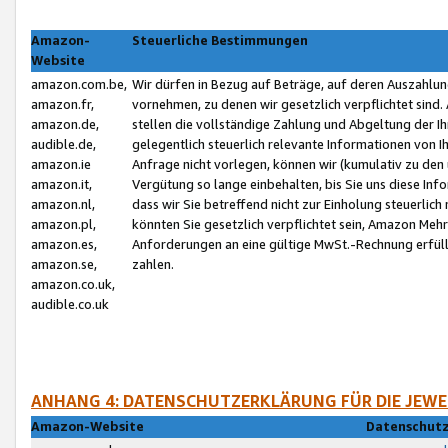
Amazon-
Steuerliche Bestimmungen
Website
amazon.com.be,
Wir dürfen in Bezug auf Beträge, auf deren Auszahlun
amazon.fr,
vornehmen, zu denen wir gesetzlich verpflichtet sind
amazon.de,
stellen die vollständige Zahlung und Abgeltung der 
audible.de,
gelegentlich steuerlich relevante Informationen von I
amazon.ie
Anfrage nicht vorlegen, können wir (kumulativ zu de
amazon.it,
Vergütung so lange einbehalten, bis Sie uns diese Inf
amazon.nl,
dass wir Sie betreffend nicht zur Einholung steuerlich 
amazon.pl,
könnten Sie gesetzlich verpflichtet sein, Amazon Meh
amazon.es,
Anforderungen an eine gültige MwSt.-Rechnung erfüllt
amazon.se,
zahlen.
amazon.co.uk,
audible.co.uk
ANHANG 4: DATENSCHUTZERKLÄRUNG FÜR DIE JEWE
Amazon-Website
Datenschutz