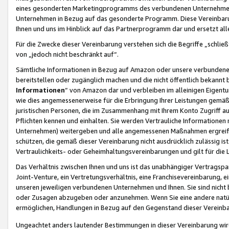
eines gesonderten Marketingprogramms des verbundenen Unternehmens
Unternehmen in Bezug auf das gesonderte Programm. Diese Vereinbarung
Ihnen und uns im Hinblick auf das Partnerprogramm dar und ersetzt al
Für die Zwecke dieser Vereinbarung verstehen sich die Begriffe „schließ
von „jedoch nicht beschränkt auf“.
Sämtliche Informationen in Bezug auf Amazon oder unsere verbunde
bereitstellen oder zugänglich machen und die nicht öffentlich bekannt bz
Informationen
“ von Amazon dar und verbleiben im alleinigen Eigent
wie dies angemessenerweise für die Erbringung Ihrer Leistungen gemäß d
juristischen Personen, die im Zusammenhang mit Ihrem Konto Zugriff au
Pflichten kennen und einhalten. Sie werden Vertrauliche Informationen 
Unternehmen) weitergeben und alle angemessenen Maßnahmen ergreifen
schützen, die gemäß dieser Vereinbarung nicht ausdrücklich zulässig is
Vertraulichkeits- oder Geheimhaltungsvereinbarungen und gilt für die
Das Verhältnis zwischen Ihnen und uns ist das unabhängiger Vertragspa
Joint-Venture, ein Vertretungsverhältnis, eine Franchisevereinbarung, 
unseren jeweiligen verbundenen Unternehmen und Ihnen. Sie sind ni
oder Zusagen abzugeben oder anzunehmen. Wenn Sie eine andere natürli
ermöglichen, Handlungen in Bezug auf den Gegenstand dieser Vereinbar
Ungeachtet anders lautender Bestimmungen in dieser Vereinbarung wird