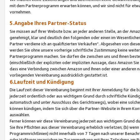
mit dem Partnerprogramm erwarten können, und wir sind nicht für etwa
vornehmen.
5.Angabe Ihres Partner-Status
Sie müssen auf Ihrer Website bzw. an jeder anderen Stelle, an der Am
genehmigt, klar und deutlich den folgenden oder einen im Wesentlichen
Partner verdiene ich an qualifizierten Verkäufen“. Abgesehen von die
werden Sie ohne unsere vorherige schriftliche Zustimmung keine weite
Partnerprogramm machen. Sie dürfen die zwischen uns und Ihnen best
(einschließlich der expliziten oder impliziten Aussage, dass Amazon Si
dass eine Verbindung zwischen Amazon und Ihnen oder einer anderen natü
vorliegenden Vereinbarung ausdrücklich gestattet ist.
6.Laufzeit und Kündigung
Die Laufzeit dieser Vereinbarung beginnt mit Ihrer Anmeldung für die 
jederzeit ordentlich oder aus wichtigem Grund durch schriftliche Kündi
automatisch und unter Ausschluss des Gerichtswegs), wobei eine solch
können kündigen, indem Sie sich über die Partner-Website in Ihrem Ko
auswählen.
Ferner können wir diese Vereinbarung jederzeit aus wichtigem Grund dur
Sie Ihre Pflichten aus dieser Vereinbarung erheblich verletzen; (b) wen
Programmrichtlinien) nicht innerhalb von 7 Tagen nach unserer Benachr
oder Haftungsansprüchen im Zusammenhang mit Ihrer Teilnahme am Pa