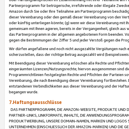
Partnerprogramm für betrügerische, irreführende oder illegale Zwecke
Amazon durch Sie oder Ihre Teilnahme am Partnerprogramm beschädig
dieser Vereinbarung oder den gemäß dieser Vereinbarung von den Vertr
oder künftig unterliegen könnte; (g) wenn wir diese Vereinbarung mit I
gemeinsam mit Ihnen agieren, bereits in der Vergangenheit, gleich aus
das Partnerprogramm in der allgemein angebotenen Form beenden. Vors
gegen die Bestimmungen der Ziffer 5 und jeder Verstoß gegen die Prog
Wir dürfen angefallene und noch nicht ausgezahlte Vergütungen nach 
sicherzustellen, dass der richtige Betrag ausgezahlt wird (beispielsw
Mit Beendigung dieser Vereinbarung erlöschen alle Rechte und Pflichte
eingeräumten Lizenzen/Nutzungsrechte; hiervon ausgenommen sind die in 
Programmrichtlinien festgelegten Rechte und Pflichten der Parteien sow
Vereinbarung, die nach Beendigung dieser Vereinbarung fortbestehen. D
entstandenen Verbindlichkeiten aus dieser Vereinbarung und der Haft
begangen wurde.
7.Haftungsausschlüsse
DAS PARTNERPROGRAMM, DIE AMAZON-WEBSITE, PRODUKTE UND DI
PARTNER-LINKS, LINKFORMATE, INHALTE, DIE ANWENDUNGSPROGR
PRODUKTWERBUNG, UNSERE DOMAIN-NAMEN, MARKEN UND LOGOS S
UNTERNEHMEN (EINSCHLIESSLICH DER AMAZON-MARKEN) UND DIE GE