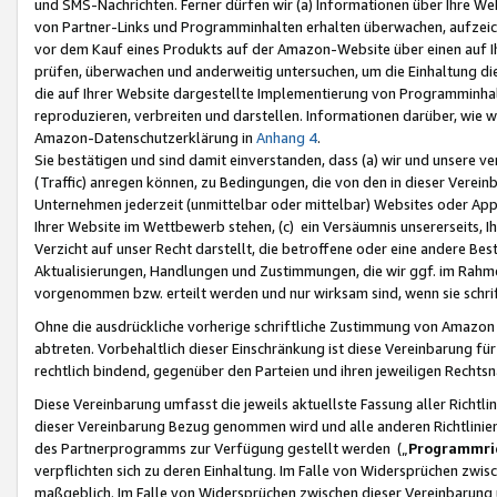
und SMS-Nachrichten. Ferner dürfen wir (a) Informationen über Ihre We
von Partner-Links und Programminhalten erhalten überwachen, aufzei
vor dem Kauf eines Produkts auf der Amazon-Website über einen auf Ih
prüfen, überwachen und anderweitig untersuchen, um die Einhaltung dies
die auf Ihrer Website dargestellte Implementierung von Programminhalt
reproduzieren, verbreiten und darstellen. Informationen darüber, wie w
Amazon-Datenschutzerklärung in
Anhang 4
.
Sie bestätigen und sind damit einverstanden, dass (a) wir und unsere 
(Traffic) anregen können, zu Bedingungen, die von den in dieser Vere
Unternehmen jederzeit (unmittelbar oder mittelbar) Websites oder Appl
Ihrer Website im Wettbewerb stehen, (c) ein Versäumnis unsererseits, I
Verzicht auf unser Recht darstellt, die betroffene oder eine andere B
Aktualisierungen, Handlungen und Zustimmungen, die wir ggf. im Rahme
vorgenommen bzw. erteilt werden und nur wirksam sind, wenn sie schri
Ohne die ausdrückliche vorherige schriftliche Zustimmung von Amazon
abtreten. Vorbehaltlich dieser Einschränkung ist diese Vereinbarung f
rechtlich bindend, gegenüber den Parteien und ihren jeweiligen Rech
Diese Vereinbarung umfasst die jeweils aktuellste Fassung aller Richtli
dieser Vereinbarung Bezug genommen wird und alle anderen Richtlinie
des Partnerprogramms zur Verfügung gestellt werden („
Programmric
verpflichten sich zu deren Einhaltung. Im Falle von Widersprüchen zwi
maßgeblich. Im Falle von Widersprüchen zwischen dieser Vereinbarun