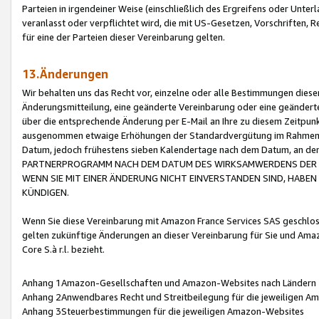
Parteien in irgendeiner Weise (einschließlich des Ergreifens oder Unt
veranlasst oder verpflichtet wird, die mit US-Gesetzen, Vorschriften,
für eine der Parteien dieser Vereinbarung gelten.
13.Änderungen
Wir behalten uns das Recht vor, einzelne oder alle Bestimmungen diese
Änderungsmitteilung, eine geänderte Vereinbarung oder eine geänderte 
über die entsprechende Änderung per E-Mail an Ihre zu diesem Zeitpun
ausgenommen etwaige Erhöhungen der Standardvergütung im Rahmen
Datum, jedoch frühestens sieben Kalendertage nach dem Datum, an de
PARTNERPROGRAMM NACH DEM DATUM DES WIRKSAMWERDENS DER Ä
WENN SIE MIT EINER ÄNDERUNG NICHT EINVERSTANDEN SIND, HABEN S
KÜNDIGEN.
Wenn Sie diese Vereinbarung mit Amazon France Services SAS geschlo
gelten zukünftige Änderungen an dieser Vereinbarung für Sie und Ama
Core S.à r.l. bezieht.
Anhang 1Amazon-Gesellschaften und Amazon-Websites nach Ländern
Anhang 2Anwendbares Recht und Streitbeilegung für die jeweiligen 
Anhang 3Steuerbestimmungen für die jeweiligen Amazon-Websites