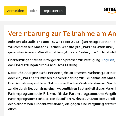
Anmelden
Registrieren
oder
Vereinbarung zur Teilnahme am 
zuletzt aktualisiert am
:
15. Oktober 2025
(Derzeitige Partner - 
Willkommen auf Amazons Partner-Website (die „
Partner-Website
“)
genannten Amazon-Gesellschaften („
Amazon
“ oder „
uns
“ oder ähnli
Übersetzungen stehen in folgenden Sprachen zur Verfügung :
Englisch
,
den Übersetzungen gilt die englische Fassung.
Natürliche oder juristische Personen, die an unserem Marketing-Partn
oder ein „
Partner
“), müssen die Vereinbarung zur Teilnahme am Ama
Ihrer Anmeldung auf bzw. Nutzung der Partner-Website stimmen Sie die
zu, die durch Bezugnahme einen wesentlichen Bestandteil dieser Verei
Partnerprogramm, die IP-Lizenz für das Partnerprogramm, den Vergütu
Partnerprogramm). Inhalte, die du auf der Website Amazon.com veröffe
des Verbots von Kundenrezensionen, die gegen eine Vergütung erstellt, 
durch.