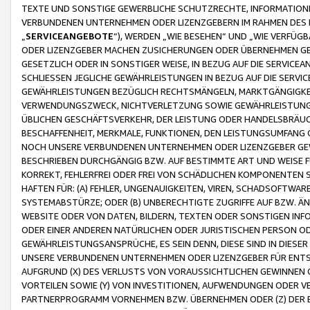
TEXTE UND SONSTIGE GEWERBLICHE SCHUTZRECHTE, INFORMATIONE
VERBUNDENEN UNTERNEHMEN ODER LIZENZGEBERN IM RAHMEN DES
„
SERVICEANGEBOTE
“), WERDEN „WIE BESEHEN“ UND „WIE VERFÜ
ODER LIZENZGEBER MACHEN ZUSICHERUNGEN ODER ÜBERNEHMEN GEW
GESETZLICH ODER IN SONSTIGER WEISE, IN BEZUG AUF DIE SERVI
SCHLIESSEN JEGLICHE GEWÄHRLEISTUNGEN IN BEZUG AUF DIE SERVI
GEWÄHRLEISTUNGEN BEZÜGLICH RECHTSMÄNGELN, MARKTGÄNGIGKEIT
VERWENDUNGSZWECK, NICHTVERLETZUNG SOWIE GEWÄHRLEISTUNGEN 
ÜBLICHEN GESCHÄFTSVERKEHR, DER LEISTUNG ODER HANDELSBRÄUCH
BESCHAFFENHEIT, MERKMALE, FUNKTIONEN, DEN LEISTUNGSUMFANG 
NOCH UNSERE VERBUNDENEN UNTERNEHMEN ODER LIZENZGEBER GEWÄ
BESCHRIEBEN DURCHGÄNGIG BZW. AUF BESTIMMTE ART UND WEISE
KORREKT, FEHLERFREI ODER FREI VON SCHÄDLICHEN KOMPONENTEN
HAFTEN FÜR: (A) FEHLER, UNGENAUIGKEITEN, VIREN, SCHADSOFTW
SYSTEMABSTÜRZE; ODER (B) UNBERECHTIGTE ZUGRIFFE AUF BZW. 
WEBSITE ODER VON DATEN, BILDERN, TEXTEN ODER SONSTIGEN INF
ODER EINER ANDEREN NATÜRLICHEN ODER JURISTISCHEN PERSON OD
GEWÄHRLEISTUNGSANSPRÜCHE, ES SEIN DENN, DIESE SIND IN DIES
UNSERE VERBUNDENEN UNTERNEHMEN ODER LIZENZGEBER FÜR EN
AUFGRUND (X) DES VERLUSTS VON VORAUSSICHTLICHEN GEWINNEN
VORTEILEN SOWIE (Y) VON INVESTITIONEN, AUFWENDUNGEN ODER VE
PARTNERPROGRAMM VORNEHMEN BZW. ÜBERNEHMEN ODER (Z) DER 