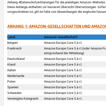
Anhang 4Datenschutzerklärungen für die jeweiligen Amazon-Websites
Diese Anhänge enthalten zur besseren Übersicht Übersetzungen. Sofe
vorgeschrieben ist, gilt im Falle von Abweichungen die englische Fass
ANHANG 1: AMAZON-GESELLSCHAFTEN UND AMAZO
Land
Amazon-Gesellschaft
Belgien
Amazon Europe Core S.à r.l.
Frankreich
Amazon Europe Core S.à r.l.(oder Amazon Fr
entsprechend der Mitteilung)
Deutschland
Amazon Europe Core S.à r.l.
Irland
Amazon Europe Core S.à r.l.
Italien
Amazon Europe Core S.à r.l.
Niederlande
Amazon Europe Core S.à r.l.
Polen
Amazon Europe Core S.à r.l.
Spanien
Amazon Europe Core S.à r.l.
Schweden
Amazon Europe Core S.à r.l.
Vereinigtes Königreich
Amazon Europe Core S.à r.l.