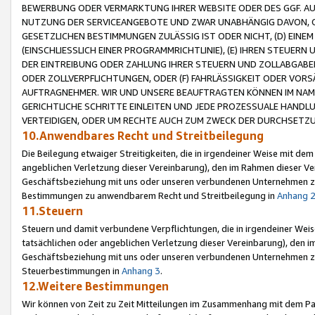
BEWERBUNG ODER VERMARKTUNG IHRER WEBSITE ODER DES GGF. AUF 
NUTZUNG DER SERVICEANGEBOTE UND ZWAR UNABHÄNGIG DAVON, O
GESETZLICHEN BESTIMMUNGEN ZULÄSSIG IST ODER NICHT, (D) EINE
(EINSCHLIESSLICH EINER PROGRAMMRICHTLINIE), (E) IHREN STEUER
DER EINTREIBUNG ODER ZAHLUNG IHRER STEUERN UND ZOLLABGAB
ODER ZOLLVERPFLICHTUNGEN, ODER (F) FAHRLÄSSIGKEIT ODER VORS
AUFTRAGNEHMER. WIR UND UNSERE BEAUFTRAGTEN KÖNNEN IM NAME
GERICHTLICHE SCHRITTE EINLEITEN UND JEDE PROZESSUALE HAND
VERTEIDIGEN, ODER UM RECHTE AUCH ZUM ZWECK DER DURCHSETZU
10.Anwendbares Recht und Streitbeilegung
Die Beilegung etwaiger Streitigkeiten, die in irgendeiner Weise mit de
angeblichen Verletzung dieser Vereinbarung), den im Rahmen dieser Ve
Geschäftsbeziehung mit uns oder unseren verbundenen Unternehmen zu
Bestimmungen zu anwendbarem Recht und Streitbeilegung in
Anhang 
11.Steuern
Steuern und damit verbundene Verpflichtungen, die in irgendeiner Wei
tatsächlichen oder angeblichen Verletzung dieser Vereinbarung), den 
Geschäftsbeziehung mit uns oder unseren verbundenen Unternehmen z
Steuerbestimmungen in
Anhang 3
.
12.Weitere Bestimmungen
Wir können von Zeit zu Zeit Mitteilungen im Zusammenhang mit dem Par