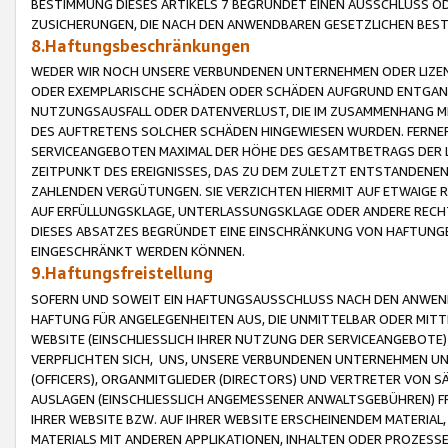
BESTIMMUNG DIESES ARTIKELS 7 BEGRÜNDET EINEN AUSSCHLUSS 
ZUSICHERUNGEN, DIE NACH DEN ANWENDBAREN GESETZLICHEN BE
8.Haftungsbeschränkungen
WEDER WIR NOCH UNSERE VERBUNDENEN UNTERNEHMEN ODER LIZEN
ODER EXEMPLARISCHE SCHÄDEN ODER SCHÄDEN AUFGRUND ENTGANG
NUTZUNGSAUSFALL ODER DATENVERLUST, DIE IM ZUSAMMENHANG MI
DES AUFTRETENS SOLCHER SCHÄDEN HINGEWIESEN WURDEN. FERN
SERVICEANGEBOTEN MAXIMAL DER HÖHE DES GESAMTBETRAGS DER 
ZEITPUNKT DES EREIGNISSES, DAS ZU DEM ZULETZT ENTSTANDENE
ZAHLENDEN VERGÜTUNGEN. SIE VERZICHTEN HIERMIT AUF ETWAIGE 
AUF ERFÜLLUNGSKLAGE, UNTERLASSUNGSKLAGE ODER ANDERE RECHT
DIESES ABSATZES BEGRÜNDET EINE EINSCHRÄNKUNG VON HAFTUNG
EINGESCHRÄNKT WERDEN KÖNNEN.
9.Haftungsfreistellung
SOFERN UND SOWEIT EIN HAFTUNGSAUSSCHLUSS NACH DEN ANWENDB
HAFTUNG FÜR ANGELEGENHEITEN AUS, DIE UNMITTELBAR ODER MITT
WEBSITE (EINSCHLIESSLICH IHRER NUTZUNG DER SERVICEANGEBOTE)
VERPFLICHTEN SICH, UNS, UNSERE VERBUNDENEN UNTERNEHMEN UN
(OFFICERS), ORGANMITGLIEDER (DIRECTORS) UND VERTRETER VON 
AUSLAGEN (EINSCHLIESSLICH ANGEMESSENER ANWALTSGEBÜHREN) FR
IHRER WEBSITE BZW. AUF IHRER WEBSITE ERSCHEINENDEM MATERIAL
MATERIALS MIT ANDEREN APPLIKATIONEN, INHALTEN ODER PROZESSE