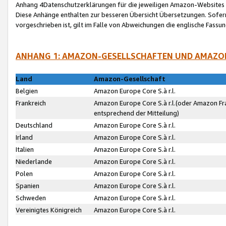
Anhang 4Datenschutzerklärungen für die jeweiligen Amazon-Websites
Diese Anhänge enthalten zur besseren Übersicht Übersetzungen. Sofe
vorgeschrieben ist, gilt im Falle von Abweichungen die englische Fass
ANHANG 1: AMAZON-GESELLSCHAFTEN UND AMAZO
Land
Amazon-Gesellschaft
Belgien
Amazon Europe Core S.à r.l.
Frankreich
Amazon Europe Core S.à r.l.(oder Amazon Fr
entsprechend der Mitteilung)
Deutschland
Amazon Europe Core S.à r.l.
Irland
Amazon Europe Core S.à r.l.
Italien
Amazon Europe Core S.à r.l.
Niederlande
Amazon Europe Core S.à r.l.
Polen
Amazon Europe Core S.à r.l.
Spanien
Amazon Europe Core S.à r.l.
Schweden
Amazon Europe Core S.à r.l.
Vereinigtes Königreich
Amazon Europe Core S.à r.l.