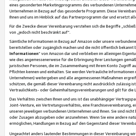
eines gesonderten Marketingprogramms des verbundenen Unternehmens
Unternehmen in Bezug auf das gesonderte Programm. Diese Vereinbarung
Ihnen und uns im Hinblick auf das Partnerprogramm dar und ersetzt al
Für die Zwecke dieser Vereinbarung verstehen sich die Begriffe „schließ
von „jedoch nicht beschränkt auf“.
Sämtliche Informationen in Bezug auf Amazon oder unsere verbunde
bereitstellen oder zugänglich machen und die nicht öffentlich bekannt bz
Informationen
“ von Amazon dar und verbleiben im alleinigen Eigent
wie dies angemessenerweise für die Erbringung Ihrer Leistungen gemäß d
juristischen Personen, die im Zusammenhang mit Ihrem Konto Zugriff au
Pflichten kennen und einhalten. Sie werden Vertrauliche Informationen 
Unternehmen) weitergeben und alle angemessenen Maßnahmen ergreifen
schützen, die gemäß dieser Vereinbarung nicht ausdrücklich zulässig is
Vertraulichkeits- oder Geheimhaltungsvereinbarungen und gilt für die
Das Verhältnis zwischen Ihnen und uns ist das unabhängiger Vertragspa
Joint-Venture, ein Vertretungsverhältnis, eine Franchisevereinbarung, 
unseren jeweiligen verbundenen Unternehmen und Ihnen. Sie sind ni
oder Zusagen abzugeben oder anzunehmen. Wenn Sie eine andere natürli
ermöglichen, Handlungen in Bezug auf den Gegenstand dieser Vereinbar
Ungeachtet anders lautender Bestimmungen in dieser Vereinbarung wird