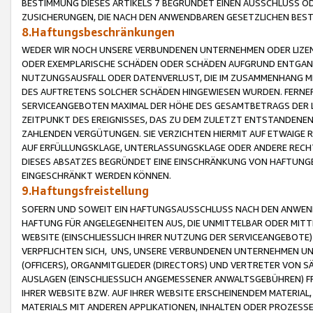
BESTIMMUNG DIESES ARTIKELS 7 BEGRÜNDET EINEN AUSSCHLUSS 
ZUSICHERUNGEN, DIE NACH DEN ANWENDBAREN GESETZLICHEN BE
8.Haftungsbeschränkungen
WEDER WIR NOCH UNSERE VERBUNDENEN UNTERNEHMEN ODER LIZEN
ODER EXEMPLARISCHE SCHÄDEN ODER SCHÄDEN AUFGRUND ENTGANG
NUTZUNGSAUSFALL ODER DATENVERLUST, DIE IM ZUSAMMENHANG MI
DES AUFTRETENS SOLCHER SCHÄDEN HINGEWIESEN WURDEN. FERN
SERVICEANGEBOTEN MAXIMAL DER HÖHE DES GESAMTBETRAGS DER 
ZEITPUNKT DES EREIGNISSES, DAS ZU DEM ZULETZT ENTSTANDENE
ZAHLENDEN VERGÜTUNGEN. SIE VERZICHTEN HIERMIT AUF ETWAIGE 
AUF ERFÜLLUNGSKLAGE, UNTERLASSUNGSKLAGE ODER ANDERE RECHT
DIESES ABSATZES BEGRÜNDET EINE EINSCHRÄNKUNG VON HAFTUNG
EINGESCHRÄNKT WERDEN KÖNNEN.
9.Haftungsfreistellung
SOFERN UND SOWEIT EIN HAFTUNGSAUSSCHLUSS NACH DEN ANWENDB
HAFTUNG FÜR ANGELEGENHEITEN AUS, DIE UNMITTELBAR ODER MITT
WEBSITE (EINSCHLIESSLICH IHRER NUTZUNG DER SERVICEANGEBOTE)
VERPFLICHTEN SICH, UNS, UNSERE VERBUNDENEN UNTERNEHMEN UN
(OFFICERS), ORGANMITGLIEDER (DIRECTORS) UND VERTRETER VON 
AUSLAGEN (EINSCHLIESSLICH ANGEMESSENER ANWALTSGEBÜHREN) FR
IHRER WEBSITE BZW. AUF IHRER WEBSITE ERSCHEINENDEM MATERIAL
MATERIALS MIT ANDEREN APPLIKATIONEN, INHALTEN ODER PROZESSE