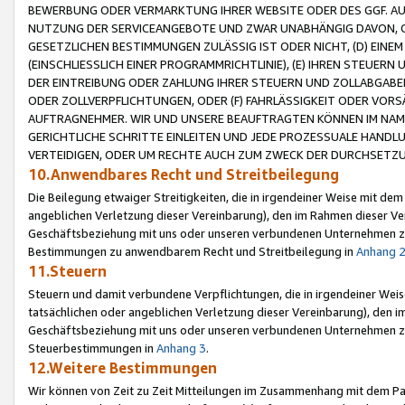
BEWERBUNG ODER VERMARKTUNG IHRER WEBSITE ODER DES GGF. AUF 
NUTZUNG DER SERVICEANGEBOTE UND ZWAR UNABHÄNGIG DAVON, O
GESETZLICHEN BESTIMMUNGEN ZULÄSSIG IST ODER NICHT, (D) EINE
(EINSCHLIESSLICH EINER PROGRAMMRICHTLINIE), (E) IHREN STEUER
DER EINTREIBUNG ODER ZAHLUNG IHRER STEUERN UND ZOLLABGAB
ODER ZOLLVERPFLICHTUNGEN, ODER (F) FAHRLÄSSIGKEIT ODER VORS
AUFTRAGNEHMER. WIR UND UNSERE BEAUFTRAGTEN KÖNNEN IM NAME
GERICHTLICHE SCHRITTE EINLEITEN UND JEDE PROZESSUALE HAND
VERTEIDIGEN, ODER UM RECHTE AUCH ZUM ZWECK DER DURCHSETZU
10.Anwendbares Recht und Streitbeilegung
Die Beilegung etwaiger Streitigkeiten, die in irgendeiner Weise mit de
angeblichen Verletzung dieser Vereinbarung), den im Rahmen dieser Ve
Geschäftsbeziehung mit uns oder unseren verbundenen Unternehmen zu
Bestimmungen zu anwendbarem Recht und Streitbeilegung in
Anhang 
11.Steuern
Steuern und damit verbundene Verpflichtungen, die in irgendeiner Wei
tatsächlichen oder angeblichen Verletzung dieser Vereinbarung), den 
Geschäftsbeziehung mit uns oder unseren verbundenen Unternehmen z
Steuerbestimmungen in
Anhang 3
.
12.Weitere Bestimmungen
Wir können von Zeit zu Zeit Mitteilungen im Zusammenhang mit dem Par