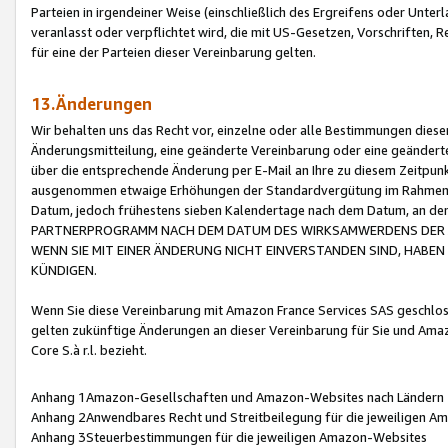
Parteien in irgendeiner Weise (einschließlich des Ergreifens oder Unt
veranlasst oder verpflichtet wird, die mit US-Gesetzen, Vorschriften,
für eine der Parteien dieser Vereinbarung gelten.
13.Änderungen
Wir behalten uns das Recht vor, einzelne oder alle Bestimmungen diese
Änderungsmitteilung, eine geänderte Vereinbarung oder eine geänderte 
über die entsprechende Änderung per E-Mail an Ihre zu diesem Zeitpun
ausgenommen etwaige Erhöhungen der Standardvergütung im Rahmen
Datum, jedoch frühestens sieben Kalendertage nach dem Datum, an de
PARTNERPROGRAMM NACH DEM DATUM DES WIRKSAMWERDENS DER Ä
WENN SIE MIT EINER ÄNDERUNG NICHT EINVERSTANDEN SIND, HABEN S
KÜNDIGEN.
Wenn Sie diese Vereinbarung mit Amazon France Services SAS geschlo
gelten zukünftige Änderungen an dieser Vereinbarung für Sie und Ama
Core S.à r.l. bezieht.
Anhang 1Amazon-Gesellschaften und Amazon-Websites nach Ländern
Anhang 2Anwendbares Recht und Streitbeilegung für die jeweiligen 
Anhang 3Steuerbestimmungen für die jeweiligen Amazon-Websites