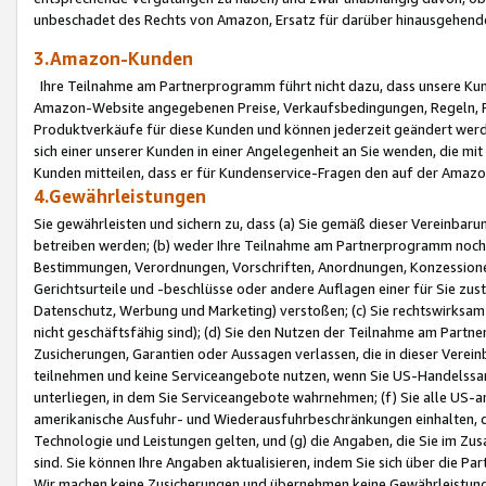
unbeschadet des Rechts von Amazon, Ersatz für darüber hinausgehen
3.Amazon-Kunden
Ihre Teilnahme am Partnerprogramm führt nicht dazu, dass unsere Kun
Amazon-Website angegebenen Preise, Verkaufsbedingungen, Regeln, Ri
Produktverkäufe für diese Kunden und können jederzeit geändert werde
sich einer unserer Kunden in einer Angelegenheit an Sie wenden, die 
Kunden mitteilen, dass er für Kundenservice-Fragen den auf der Ama
4.Gewährleistungen
Sie gewährleisten und sichern zu, dass (a) Sie gemäß dieser Vereinba
betreiben werden; (b) weder Ihre Teilnahme am Partnerprogramm noch d
Bestimmungen, Verordnungen, Vorschriften, Anordnungen, Konzessionen,
Gerichtsurteile und -beschlüsse oder andere Auflagen einer für Sie zu
Datenschutz, Werbung und Marketing) verstoßen; (c) Sie rechtswirksam 
nicht geschäftsfähig sind); (d) Sie den Nutzen der Teilnahme am Partne
Zusicherungen, Garantien oder Aussagen verlassen, die in dieser Verein
teilnehmen und keine Serviceangebote nutzen, wenn Sie US-Handelssa
unterliegen, in dem Sie Serviceangebote wahrnehmen; (f) Sie alle US
amerikanische Ausfuhr- und Wiederausfuhrbeschränkungen einhalten, 
Technologie und Leistungen gelten, und (g) die Angaben, die Sie im 
sind. Sie können Ihre Angaben aktualisieren, indem Sie sich über die 
Wir machen keine Zusicherungen und übernehmen keine Gewährleistun