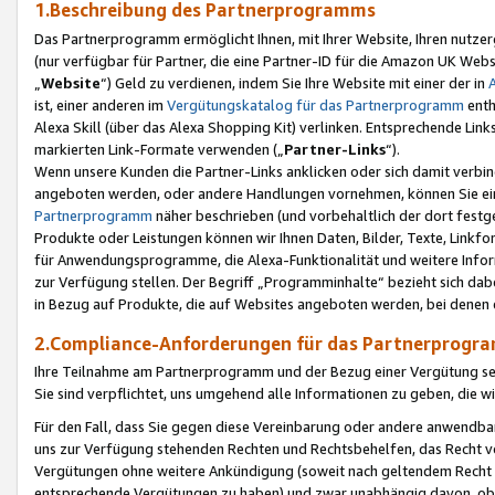
1.Beschreibung des Partnerprogramms
Das Partnerprogramm ermöglicht Ihnen, mit Ihrer Website, Ihren nutzer
(nur verfügbar für Partner, die eine Partner-ID für die Amazon UK We
„
Website
“) Geld zu verdienen, indem Sie Ihre Website mit einer der in
ist, einer anderen im
Vergütungskatalog für das Partnerprogramm
enth
Alexa Skill (über das Alexa Shopping Kit) verlinken. Entsprechende Lin
markierten Link-Formate verwenden („
Partner-Links
“).
Wenn unsere Kunden die Partner-Links anklicken oder sich damit verbi
angeboten werden, oder andere Handlungen vornehmen, können Sie eine
Partnerprogramm
näher beschrieben (und vorbehaltlich der dort festg
Produkte oder Leistungen können wir Ihnen Daten, Bilder, Texte, Linkfo
für Anwendungsprogramme, die Alexa-Funktionalität und weitere Inf
zur Verfügung stellen. Der Begriff „Programminhalte“ bezieht sich dabe
in Bezug auf Produkte, die auf Websites angeboten werden, bei denen 
2.Compliance-Anforderungen für das Partnerprog
Ihre Teilnahme am Partnerprogramm und der Bezug einer Vergütung setz
Sie sind verpflichtet, uns umgehend alle Informationen zu geben, die w
Für den Fall, dass Sie gegen diese Vereinbarung oder andere anwendba
uns zur Verfügung stehenden Rechten und Rechtsbehelfen, das Recht vo
Vergütungen ohne weitere Ankündigung (soweit nach geltendem Recht z
entsprechende Vergütungen zu haben) und zwar unabhängig davon, ob 