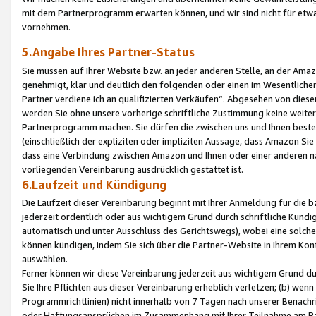
mit dem Partnerprogramm erwarten können, und wir sind nicht für etwa
vornehmen.
5.Angabe Ihres Partner-Status
Sie müssen auf Ihrer Website bzw. an jeder anderen Stelle, an der Am
genehmigt, klar und deutlich den folgenden oder einen im Wesentlichen
Partner verdiene ich an qualifizierten Verkäufen“. Abgesehen von die
werden Sie ohne unsere vorherige schriftliche Zustimmung keine weite
Partnerprogramm machen. Sie dürfen die zwischen uns und Ihnen best
(einschließlich der expliziten oder impliziten Aussage, dass Amazon Si
dass eine Verbindung zwischen Amazon und Ihnen oder einer anderen natü
vorliegenden Vereinbarung ausdrücklich gestattet ist.
6.Laufzeit und Kündigung
Die Laufzeit dieser Vereinbarung beginnt mit Ihrer Anmeldung für die 
jederzeit ordentlich oder aus wichtigem Grund durch schriftliche Kündi
automatisch und unter Ausschluss des Gerichtswegs), wobei eine solch
können kündigen, indem Sie sich über die Partner-Website in Ihrem Ko
auswählen.
Ferner können wir diese Vereinbarung jederzeit aus wichtigem Grund dur
Sie Ihre Pflichten aus dieser Vereinbarung erheblich verletzen; (b) wen
Programmrichtlinien) nicht innerhalb von 7 Tagen nach unserer Benachr
oder Haftungsansprüchen im Zusammenhang mit Ihrer Teilnahme am Pa