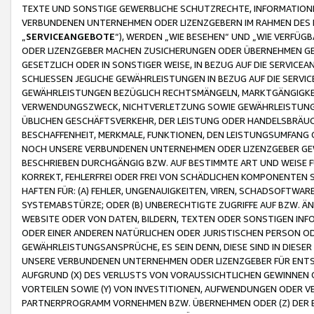
TEXTE UND SONSTIGE GEWERBLICHE SCHUTZRECHTE, INFORMATIONE
VERBUNDENEN UNTERNEHMEN ODER LIZENZGEBERN IM RAHMEN DES
„
SERVICEANGEBOTE
“), WERDEN „WIE BESEHEN“ UND „WIE VERFÜ
ODER LIZENZGEBER MACHEN ZUSICHERUNGEN ODER ÜBERNEHMEN GEW
GESETZLICH ODER IN SONSTIGER WEISE, IN BEZUG AUF DIE SERVI
SCHLIESSEN JEGLICHE GEWÄHRLEISTUNGEN IN BEZUG AUF DIE SERVI
GEWÄHRLEISTUNGEN BEZÜGLICH RECHTSMÄNGELN, MARKTGÄNGIGKEIT
VERWENDUNGSZWECK, NICHTVERLETZUNG SOWIE GEWÄHRLEISTUNGEN 
ÜBLICHEN GESCHÄFTSVERKEHR, DER LEISTUNG ODER HANDELSBRÄUCH
BESCHAFFENHEIT, MERKMALE, FUNKTIONEN, DEN LEISTUNGSUMFANG 
NOCH UNSERE VERBUNDENEN UNTERNEHMEN ODER LIZENZGEBER GEWÄ
BESCHRIEBEN DURCHGÄNGIG BZW. AUF BESTIMMTE ART UND WEISE
KORREKT, FEHLERFREI ODER FREI VON SCHÄDLICHEN KOMPONENTEN
HAFTEN FÜR: (A) FEHLER, UNGENAUIGKEITEN, VIREN, SCHADSOFTW
SYSTEMABSTÜRZE; ODER (B) UNBERECHTIGTE ZUGRIFFE AUF BZW. 
WEBSITE ODER VON DATEN, BILDERN, TEXTEN ODER SONSTIGEN INF
ODER EINER ANDEREN NATÜRLICHEN ODER JURISTISCHEN PERSON OD
GEWÄHRLEISTUNGSANSPRÜCHE, ES SEIN DENN, DIESE SIND IN DIES
UNSERE VERBUNDENEN UNTERNEHMEN ODER LIZENZGEBER FÜR EN
AUFGRUND (X) DES VERLUSTS VON VORAUSSICHTLICHEN GEWINNEN
VORTEILEN SOWIE (Y) VON INVESTITIONEN, AUFWENDUNGEN ODER VE
PARTNERPROGRAMM VORNEHMEN BZW. ÜBERNEHMEN ODER (Z) DER 