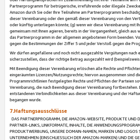
Partnerprogramm für betrügerische, irreführende oder illegale Zwecke
Amazon durch Sie oder Ihre Teilnahme am Partnerprogramm beschädig
dieser Vereinbarung oder den gemäß dieser Vereinbarung von den Vertr
oder künftig unterliegen könnte; (g) wenn wir diese Vereinbarung mit I
gemeinsam mit Ihnen agieren, bereits in der Vergangenheit, gleich aus
das Partnerprogramm in der allgemein angebotenen Form beenden. Vors
gegen die Bestimmungen der Ziffer 5 und jeder Verstoß gegen die Prog
Wir dürfen angefallene und noch nicht ausgezahlte Vergütungen nach 
sicherzustellen, dass der richtige Betrag ausgezahlt wird (beispielsw
Mit Beendigung dieser Vereinbarung erlöschen alle Rechte und Pflichte
eingeräumten Lizenzen/Nutzungsrechte; hiervon ausgenommen sind die in 
Programmrichtlinien festgelegten Rechte und Pflichten der Parteien sow
Vereinbarung, die nach Beendigung dieser Vereinbarung fortbestehen. D
entstandenen Verbindlichkeiten aus dieser Vereinbarung und der Haft
begangen wurde.
7.Haftungsausschlüsse
DAS PARTNERPROGRAMM, DIE AMAZON-WEBSITE, PRODUKTE UND DI
PARTNER-LINKS, LINKFORMATE, INHALTE, DIE ANWENDUNGSPROGR
PRODUKTWERBUNG, UNSERE DOMAIN-NAMEN, MARKEN UND LOGOS S
UNTERNEHMEN (EINSCHLIESSLICH DER AMAZON-MARKEN) UND DIE GE