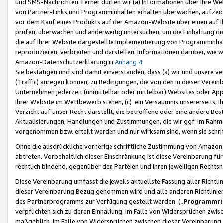
und SMS-Nachrichten. Ferner dürfen wir (a) Informationen über Ihre We
von Partner-Links und Programminhalten erhalten überwachen, aufzei
vor dem Kauf eines Produkts auf der Amazon-Website über einen auf Ih
prüfen, überwachen und anderweitig untersuchen, um die Einhaltung dies
die auf Ihrer Website dargestellte Implementierung von Programminhalt
reproduzieren, verbreiten und darstellen. Informationen darüber, wie w
Amazon-Datenschutzerklärung in
Anhang 4
.
Sie bestätigen und sind damit einverstanden, dass (a) wir und unsere 
(Traffic) anregen können, zu Bedingungen, die von den in dieser Vere
Unternehmen jederzeit (unmittelbar oder mittelbar) Websites oder Appl
Ihrer Website im Wettbewerb stehen, (c) ein Versäumnis unsererseits, I
Verzicht auf unser Recht darstellt, die betroffene oder eine andere B
Aktualisierungen, Handlungen und Zustimmungen, die wir ggf. im Rahme
vorgenommen bzw. erteilt werden und nur wirksam sind, wenn sie schri
Ohne die ausdrückliche vorherige schriftliche Zustimmung von Amazon
abtreten. Vorbehaltlich dieser Einschränkung ist diese Vereinbarung f
rechtlich bindend, gegenüber den Parteien und ihren jeweiligen Rech
Diese Vereinbarung umfasst die jeweils aktuellste Fassung aller Richtli
dieser Vereinbarung Bezug genommen wird und alle anderen Richtlinie
des Partnerprogramms zur Verfügung gestellt werden („
Programmric
verpflichten sich zu deren Einhaltung. Im Falle von Widersprüchen zwi
maßgeblich. Im Falle von Widersprüchen zwischen dieser Vereinbarun