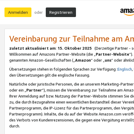
Anmelden
Registrieren
oder
Vereinbarung zur Teilnahme am 
zuletzt aktualisiert am
:
15. Oktober 2025
(Derzeitige Partner - 
Willkommen auf Amazons Partner-Website (die „
Partner-Website
“)
genannten Amazon-Gesellschaften („
Amazon
“ oder „
uns
“ oder ähnli
Übersetzungen stehen in folgenden Sprachen zur Verfügung :
Englisch
,
den Übersetzungen gilt die englische Fassung.
Natürliche oder juristische Personen, die an unserem Marketing-Partn
oder ein „
Partner
“), müssen die Vereinbarung zur Teilnahme am Ama
Ihrer Anmeldung auf bzw. Nutzung der Partner-Website stimmen Sie die
zu, die durch Bezugnahme einen wesentlichen Bestandteil dieser Verei
Partnerprogramm, die IP-Lizenz für das Partnerprogramm, den Vergütu
Partnerprogramm). Inhalte, die du auf der Website Amazon.com veröffe
des Verbots von Kundenrezensionen, die gegen eine Vergütung erstellt, 
durch.