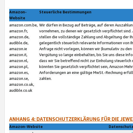
Amazon-
Steuerliche Bestimmungen
Website
amazon.com.be,
Wir dürfen in Bezug auf Beträge, auf deren Auszahlun
amazon.fr,
vornehmen, zu denen wir gesetzlich verpflichtet sind
amazon.de,
stellen die vollständige Zahlung und Abgeltung der 
audible.de,
gelegentlich steuerlich relevante Informationen von I
amazon.ie
Anfrage nicht vorlegen, können wir (kumulativ zu de
amazon.it,
Vergütung so lange einbehalten, bis Sie uns diese Inf
amazon.nl,
dass wir Sie betreffend nicht zur Einholung steuerlich 
amazon.pl,
könnten Sie gesetzlich verpflichtet sein, Amazon Meh
amazon.es,
Anforderungen an eine gültige MwSt.-Rechnung erfüllt
amazon.se,
zahlen.
amazon.co.uk,
audible.co.uk
ANHANG 4: DATENSCHUTZERKLÄRUNG FÜR DIE JEWE
Amazon-Website
Datenschutz