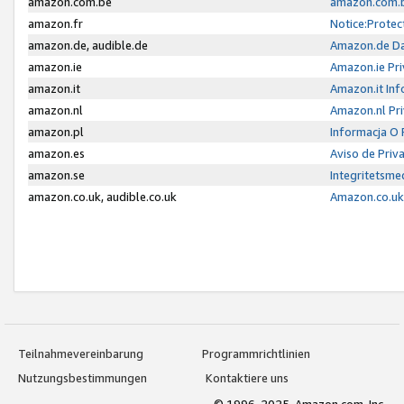
amazon.com.be
amazon.com.b
amazon.fr
Notice:Protec
amazon.de, audible.de
Amazon.de Da
amazon.ie
Amazon.ie Pri
amazon.it
Amazon.it Inf
amazon.nl
Amazon.nl Pri
amazon.pl
Informacja O
amazon.es
Aviso de Priv
amazon.se
Integritetsm
amazon.co.uk, audible.co.uk
Amazon.co.uk 
Teilnahmevereinbarung
Programmrichtlinien
Nutzungsbestimmungen
Kontaktiere uns