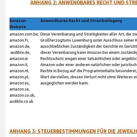
ANHANG 2: ANWENDBARES RECHT UND STRE
Amazon-
Anwendbares Recht und Streitbeilegung
Website
amazon.com.be,
Diese Vereinbarung und Streitigkeiten aller Art, die 
amazon.fr,
Großherzogtums Luxemburg unter Ausschluss seiner Kol
amazon.de,
ausschließlichen Zuständigkeit der Gerichte im Geri
audible.de,
dieser Vereinbarung kann Amazon bei einem zuständig
amazon.ie
Rechtsschutz wegen einer tatsächlichen oder angebli
amazon.it,
Amazon oder einer anderen natürlichen oder juristisc
amazon.nl,
Rechte in Bezug auf die Programminhalte besonderer,
amazon.pl,
Wert darstellen, dessen Verlust nicht ohne Weiteres e
amazon.es,
ausgeglichen werden kann.
amazon.se,
amazon.co.uk,
audible.co.uk
ANHANG 3: STEUERBESTIMMUNGEN FÜR DIE JEWEIL