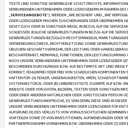
TEXTE UND SONSTIGE GEWERBLICHE SCHUTZRECHTE, INFORMATIONE
VERBUNDENEN UNTERNEHMEN ODER LIZENZGEBERN IM RAHMEN DES
„
SERVICEANGEBOTE
“), WERDEN „WIE BESEHEN“ UND „WIE VERFÜ
ODER LIZENZGEBER MACHEN ZUSICHERUNGEN ODER ÜBERNEHMEN GEW
GESETZLICH ODER IN SONSTIGER WEISE, IN BEZUG AUF DIE SERVI
SCHLIESSEN JEGLICHE GEWÄHRLEISTUNGEN IN BEZUG AUF DIE SERVI
GEWÄHRLEISTUNGEN BEZÜGLICH RECHTSMÄNGELN, MARKTGÄNGIGKEIT
VERWENDUNGSZWECK, NICHTVERLETZUNG SOWIE GEWÄHRLEISTUNGEN 
ÜBLICHEN GESCHÄFTSVERKEHR, DER LEISTUNG ODER HANDELSBRÄUCH
BESCHAFFENHEIT, MERKMALE, FUNKTIONEN, DEN LEISTUNGSUMFANG 
NOCH UNSERE VERBUNDENEN UNTERNEHMEN ODER LIZENZGEBER GEWÄ
BESCHRIEBEN DURCHGÄNGIG BZW. AUF BESTIMMTE ART UND WEISE
KORREKT, FEHLERFREI ODER FREI VON SCHÄDLICHEN KOMPONENTEN
HAFTEN FÜR: (A) FEHLER, UNGENAUIGKEITEN, VIREN, SCHADSOFTW
SYSTEMABSTÜRZE; ODER (B) UNBERECHTIGTE ZUGRIFFE AUF BZW. 
WEBSITE ODER VON DATEN, BILDERN, TEXTEN ODER SONSTIGEN INF
ODER EINER ANDEREN NATÜRLICHEN ODER JURISTISCHEN PERSON OD
GEWÄHRLEISTUNGSANSPRÜCHE, ES SEIN DENN, DIESE SIND IN DIES
UNSERE VERBUNDENEN UNTERNEHMEN ODER LIZENZGEBER FÜR EN
AUFGRUND (X) DES VERLUSTS VON VORAUSSICHTLICHEN GEWINNEN
VORTEILEN SOWIE (Y) VON INVESTITIONEN, AUFWENDUNGEN ODER VE
PARTNERPROGRAMM VORNEHMEN BZW. ÜBERNEHMEN ODER (Z) DER 