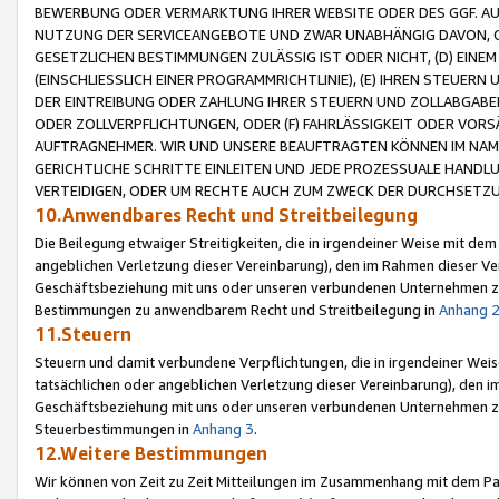
BEWERBUNG ODER VERMARKTUNG IHRER WEBSITE ODER DES GGF. AUF 
NUTZUNG DER SERVICEANGEBOTE UND ZWAR UNABHÄNGIG DAVON, O
GESETZLICHEN BESTIMMUNGEN ZULÄSSIG IST ODER NICHT, (D) EINE
(EINSCHLIESSLICH EINER PROGRAMMRICHTLINIE), (E) IHREN STEUER
DER EINTREIBUNG ODER ZAHLUNG IHRER STEUERN UND ZOLLABGAB
ODER ZOLLVERPFLICHTUNGEN, ODER (F) FAHRLÄSSIGKEIT ODER VORS
AUFTRAGNEHMER. WIR UND UNSERE BEAUFTRAGTEN KÖNNEN IM NAME
GERICHTLICHE SCHRITTE EINLEITEN UND JEDE PROZESSUALE HAND
VERTEIDIGEN, ODER UM RECHTE AUCH ZUM ZWECK DER DURCHSETZU
10.Anwendbares Recht und Streitbeilegung
Die Beilegung etwaiger Streitigkeiten, die in irgendeiner Weise mit de
angeblichen Verletzung dieser Vereinbarung), den im Rahmen dieser Ve
Geschäftsbeziehung mit uns oder unseren verbundenen Unternehmen zu
Bestimmungen zu anwendbarem Recht und Streitbeilegung in
Anhang 
11.Steuern
Steuern und damit verbundene Verpflichtungen, die in irgendeiner Wei
tatsächlichen oder angeblichen Verletzung dieser Vereinbarung), den 
Geschäftsbeziehung mit uns oder unseren verbundenen Unternehmen z
Steuerbestimmungen in
Anhang 3
.
12.Weitere Bestimmungen
Wir können von Zeit zu Zeit Mitteilungen im Zusammenhang mit dem Par