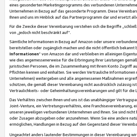
eines gesonderten Marketingprogramms des verbundenen Unternehmens
Unternehmen in Bezug auf das gesonderte Programm. Diese Vereinbarung
Ihnen und uns im Hinblick auf das Partnerprogramm dar und ersetzt al
Für die Zwecke dieser Vereinbarung verstehen sich die Begriffe „schließ
von „jedoch nicht beschränkt auf“.
Sämtliche Informationen in Bezug auf Amazon oder unsere verbunde
bereitstellen oder zugänglich machen und die nicht öffentlich bekannt bz
Informationen
“ von Amazon dar und verbleiben im alleinigen Eigent
wie dies angemessenerweise für die Erbringung Ihrer Leistungen gemäß d
juristischen Personen, die im Zusammenhang mit Ihrem Konto Zugriff au
Pflichten kennen und einhalten. Sie werden Vertrauliche Informationen 
Unternehmen) weitergeben und alle angemessenen Maßnahmen ergreifen
schützen, die gemäß dieser Vereinbarung nicht ausdrücklich zulässig is
Vertraulichkeits- oder Geheimhaltungsvereinbarungen und gilt für die
Das Verhältnis zwischen Ihnen und uns ist das unabhängiger Vertragspa
Joint-Venture, ein Vertretungsverhältnis, eine Franchisevereinbarung, 
unseren jeweiligen verbundenen Unternehmen und Ihnen. Sie sind ni
oder Zusagen abzugeben oder anzunehmen. Wenn Sie eine andere natürli
ermöglichen, Handlungen in Bezug auf den Gegenstand dieser Vereinbar
Ungeachtet anders lautender Bestimmungen in dieser Vereinbarung wird