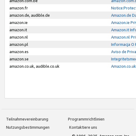
amazon.com.be
amazon.com.b
amazon.fr
Notice:Protec
amazon.de, audible.de
Amazon.de Da
amazon.ie
Amazon.ie Pri
amazon.it
Amazon.it Inf
amazon.nl
Amazon.nl Pri
amazon.pl
Informacja O
amazon.es
Aviso de Priv
amazon.se
Integritetsm
amazon.co.uk, audible.co.uk
Amazon.co.uk 
Teilnahmevereinbarung
Programmrichtlinien
Nutzungsbestimmungen
Kontaktiere uns