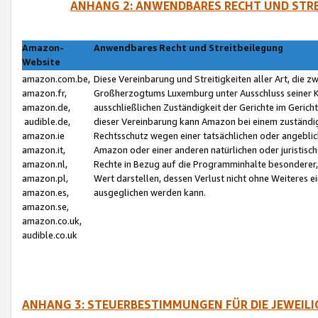
ANHANG 2: ANWENDBARES RECHT UND STRE
Amazon-
Anwendbares Recht und Streitbeilegung
Website
amazon.com.be,
Diese Vereinbarung und Streitigkeiten aller Art, die 
amazon.fr,
Großherzogtums Luxemburg unter Ausschluss seiner Kol
amazon.de,
ausschließlichen Zuständigkeit der Gerichte im Geri
audible.de,
dieser Vereinbarung kann Amazon bei einem zuständig
amazon.ie
Rechtsschutz wegen einer tatsächlichen oder angebli
amazon.it,
Amazon oder einer anderen natürlichen oder juristisc
amazon.nl,
Rechte in Bezug auf die Programminhalte besonderer,
amazon.pl,
Wert darstellen, dessen Verlust nicht ohne Weiteres e
amazon.es,
ausgeglichen werden kann.
amazon.se,
amazon.co.uk,
audible.co.uk
ANHANG 3: STEUERBESTIMMUNGEN FÜR DIE JEWEIL