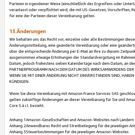
Parteien in irgendeiner Weise (einschließlich des Ergreifens oder Unt
veranlasst oder verpflichtet wird, die mit US-Gesetzen, Vorschriften,
für eine der Parteien dieser Vereinbarung gelten.
13.Änderungen
Wir behalten uns das Recht vor, einzelne oder alle Bestimmungen diese
Änderungsmitteilung, eine geänderte Vereinbarung oder eine geänderte 
über die entsprechende Änderung per E-Mail an Ihre zu diesem Zeitpun
ausgenommen etwaige Erhöhungen der Standardvergütung im Rahmen
Datum, jedoch frühestens sieben Kalendertage nach dem Datum, an de
PARTNERPROGRAMM NACH DEM DATUM DES WIRKSAMWERDENS DER Ä
WENN SIE MIT EINER ÄNDERUNG NICHT EINVERSTANDEN SIND, HABEN S
KÜNDIGEN.
Wenn Sie diese Vereinbarung mit Amazon France Services SAS geschlo
gelten zukünftige Änderungen an dieser Vereinbarung für Sie und Ama
Core S.à r.l. bezieht.
Anhang 1Amazon-Gesellschaften und Amazon-Websites nach Ländern
Anhang 2Anwendbares Recht und Streitbeilegung für die jeweiligen 
Anhang 3Steuerbestimmungen für die jeweiligen Amazon-Websites