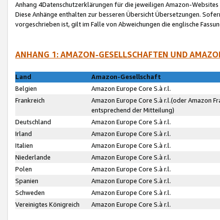
Anhang 4Datenschutzerklärungen für die jeweiligen Amazon-Websites
Diese Anhänge enthalten zur besseren Übersicht Übersetzungen. Sofe
vorgeschrieben ist, gilt im Falle von Abweichungen die englische Fass
ANHANG 1: AMAZON-GESELLSCHAFTEN UND AMAZO
Land
Amazon-Gesellschaft
Belgien
Amazon Europe Core S.à r.l.
Frankreich
Amazon Europe Core S.à r.l.(oder Amazon Fr
entsprechend der Mitteilung)
Deutschland
Amazon Europe Core S.à r.l.
Irland
Amazon Europe Core S.à r.l.
Italien
Amazon Europe Core S.à r.l.
Niederlande
Amazon Europe Core S.à r.l.
Polen
Amazon Europe Core S.à r.l.
Spanien
Amazon Europe Core S.à r.l.
Schweden
Amazon Europe Core S.à r.l.
Vereinigtes Königreich
Amazon Europe Core S.à r.l.