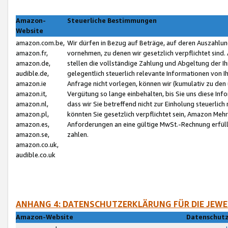
Amazon-
Steuerliche Bestimmungen
Website
amazon.com.be,
Wir dürfen in Bezug auf Beträge, auf deren Auszahlun
amazon.fr,
vornehmen, zu denen wir gesetzlich verpflichtet sind
amazon.de,
stellen die vollständige Zahlung und Abgeltung der 
audible.de,
gelegentlich steuerlich relevante Informationen von I
amazon.ie
Anfrage nicht vorlegen, können wir (kumulativ zu de
amazon.it,
Vergütung so lange einbehalten, bis Sie uns diese Inf
amazon.nl,
dass wir Sie betreffend nicht zur Einholung steuerlich 
amazon.pl,
könnten Sie gesetzlich verpflichtet sein, Amazon Meh
amazon.es,
Anforderungen an eine gültige MwSt.-Rechnung erfüllt
amazon.se,
zahlen.
amazon.co.uk,
audible.co.uk
ANHANG 4: DATENSCHUTZERKLÄRUNG FÜR DIE JEWE
Amazon-Website
Datenschutz