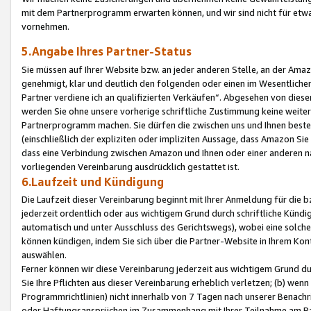
mit dem Partnerprogramm erwarten können, und wir sind nicht für etwa
vornehmen.
5.Angabe Ihres Partner-Status
Sie müssen auf Ihrer Website bzw. an jeder anderen Stelle, an der Am
genehmigt, klar und deutlich den folgenden oder einen im Wesentlichen
Partner verdiene ich an qualifizierten Verkäufen“. Abgesehen von die
werden Sie ohne unsere vorherige schriftliche Zustimmung keine weite
Partnerprogramm machen. Sie dürfen die zwischen uns und Ihnen best
(einschließlich der expliziten oder impliziten Aussage, dass Amazon Si
dass eine Verbindung zwischen Amazon und Ihnen oder einer anderen natü
vorliegenden Vereinbarung ausdrücklich gestattet ist.
6.Laufzeit und Kündigung
Die Laufzeit dieser Vereinbarung beginnt mit Ihrer Anmeldung für die 
jederzeit ordentlich oder aus wichtigem Grund durch schriftliche Kündi
automatisch und unter Ausschluss des Gerichtswegs), wobei eine solch
können kündigen, indem Sie sich über die Partner-Website in Ihrem Ko
auswählen.
Ferner können wir diese Vereinbarung jederzeit aus wichtigem Grund dur
Sie Ihre Pflichten aus dieser Vereinbarung erheblich verletzen; (b) wen
Programmrichtlinien) nicht innerhalb von 7 Tagen nach unserer Benachr
oder Haftungsansprüchen im Zusammenhang mit Ihrer Teilnahme am Pa