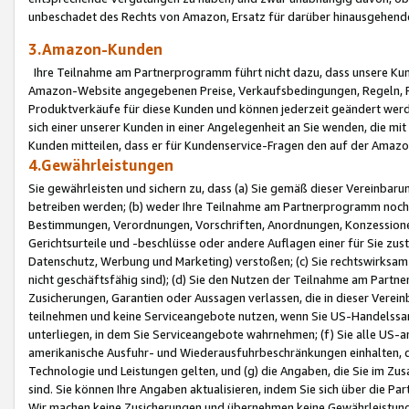
unbeschadet des Rechts von Amazon, Ersatz für darüber hinausgehen
3.Amazon-Kunden
Ihre Teilnahme am Partnerprogramm führt nicht dazu, dass unsere Kun
Amazon-Website angegebenen Preise, Verkaufsbedingungen, Regeln, Ri
Produktverkäufe für diese Kunden und können jederzeit geändert werde
sich einer unserer Kunden in einer Angelegenheit an Sie wenden, die 
Kunden mitteilen, dass er für Kundenservice-Fragen den auf der Ama
4.Gewährleistungen
Sie gewährleisten und sichern zu, dass (a) Sie gemäß dieser Vereinba
betreiben werden; (b) weder Ihre Teilnahme am Partnerprogramm noch d
Bestimmungen, Verordnungen, Vorschriften, Anordnungen, Konzessionen,
Gerichtsurteile und -beschlüsse oder andere Auflagen einer für Sie zu
Datenschutz, Werbung und Marketing) verstoßen; (c) Sie rechtswirksam 
nicht geschäftsfähig sind); (d) Sie den Nutzen der Teilnahme am Partne
Zusicherungen, Garantien oder Aussagen verlassen, die in dieser Verein
teilnehmen und keine Serviceangebote nutzen, wenn Sie US-Handelssa
unterliegen, in dem Sie Serviceangebote wahrnehmen; (f) Sie alle US
amerikanische Ausfuhr- und Wiederausfuhrbeschränkungen einhalten, 
Technologie und Leistungen gelten, und (g) die Angaben, die Sie im 
sind. Sie können Ihre Angaben aktualisieren, indem Sie sich über die 
Wir machen keine Zusicherungen und übernehmen keine Gewährleistun