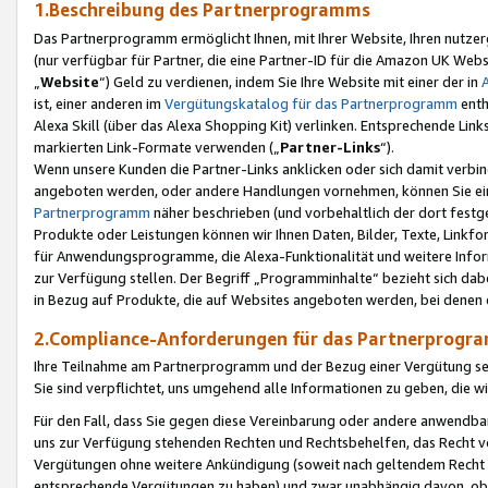
1.Beschreibung des Partnerprogramms
Das Partnerprogramm ermöglicht Ihnen, mit Ihrer Website, Ihren nutzer
(nur verfügbar für Partner, die eine Partner-ID für die Amazon UK We
„
Website
“) Geld zu verdienen, indem Sie Ihre Website mit einer der in
ist, einer anderen im
Vergütungskatalog für das Partnerprogramm
enth
Alexa Skill (über das Alexa Shopping Kit) verlinken. Entsprechende Lin
markierten Link-Formate verwenden („
Partner-Links
“).
Wenn unsere Kunden die Partner-Links anklicken oder sich damit verbi
angeboten werden, oder andere Handlungen vornehmen, können Sie eine
Partnerprogramm
näher beschrieben (und vorbehaltlich der dort festg
Produkte oder Leistungen können wir Ihnen Daten, Bilder, Texte, Linkfo
für Anwendungsprogramme, die Alexa-Funktionalität und weitere Inf
zur Verfügung stellen. Der Begriff „Programminhalte“ bezieht sich dabe
in Bezug auf Produkte, die auf Websites angeboten werden, bei denen 
2.Compliance-Anforderungen für das Partnerprog
Ihre Teilnahme am Partnerprogramm und der Bezug einer Vergütung setz
Sie sind verpflichtet, uns umgehend alle Informationen zu geben, die w
Für den Fall, dass Sie gegen diese Vereinbarung oder andere anwendba
uns zur Verfügung stehenden Rechten und Rechtsbehelfen, das Recht vo
Vergütungen ohne weitere Ankündigung (soweit nach geltendem Recht z
entsprechende Vergütungen zu haben) und zwar unabhängig davon, ob 