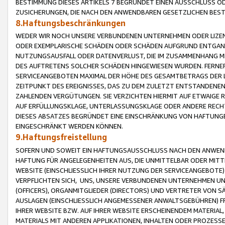
BESTIMMUNG DIESES ARTIKELS 7 BEGRÜNDET EINEN AUSSCHLUSS 
ZUSICHERUNGEN, DIE NACH DEN ANWENDBAREN GESETZLICHEN BE
8.Haftungsbeschränkungen
WEDER WIR NOCH UNSERE VERBUNDENEN UNTERNEHMEN ODER LIZEN
ODER EXEMPLARISCHE SCHÄDEN ODER SCHÄDEN AUFGRUND ENTGANG
NUTZUNGSAUSFALL ODER DATENVERLUST, DIE IM ZUSAMMENHANG MI
DES AUFTRETENS SOLCHER SCHÄDEN HINGEWIESEN WURDEN. FERN
SERVICEANGEBOTEN MAXIMAL DER HÖHE DES GESAMTBETRAGS DER 
ZEITPUNKT DES EREIGNISSES, DAS ZU DEM ZULETZT ENTSTANDENE
ZAHLENDEN VERGÜTUNGEN. SIE VERZICHTEN HIERMIT AUF ETWAIGE 
AUF ERFÜLLUNGSKLAGE, UNTERLASSUNGSKLAGE ODER ANDERE RECHT
DIESES ABSATZES BEGRÜNDET EINE EINSCHRÄNKUNG VON HAFTUNG
EINGESCHRÄNKT WERDEN KÖNNEN.
9.Haftungsfreistellung
SOFERN UND SOWEIT EIN HAFTUNGSAUSSCHLUSS NACH DEN ANWENDB
HAFTUNG FÜR ANGELEGENHEITEN AUS, DIE UNMITTELBAR ODER MITT
WEBSITE (EINSCHLIESSLICH IHRER NUTZUNG DER SERVICEANGEBOTE)
VERPFLICHTEN SICH, UNS, UNSERE VERBUNDENEN UNTERNEHMEN UN
(OFFICERS), ORGANMITGLIEDER (DIRECTORS) UND VERTRETER VON 
AUSLAGEN (EINSCHLIESSLICH ANGEMESSENER ANWALTSGEBÜHREN) FR
IHRER WEBSITE BZW. AUF IHRER WEBSITE ERSCHEINENDEM MATERIAL
MATERIALS MIT ANDEREN APPLIKATIONEN, INHALTEN ODER PROZESSE