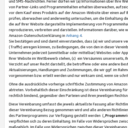
und SMS-Nachrichten. Ferner dürfen wir (a) Informationen über Ihre We
von Partner-Links und Programminhalten erhalten überwachen, aufzei
vor dem Kauf eines Produkts auf der Amazon-Website über einen auf Ih
prüfen, überwachen und anderweitig untersuchen, um die Einhaltung dies
die auf Ihrer Website dargestellte Implementierung von Programminhalt
reproduzieren, verbreiten und darstellen. Informationen darüber, wie w
Amazon-Datenschutzerklärung in
Anhang 4
.
Sie bestätigen und sind damit einverstanden, dass (a) wir und unsere 
(Traffic) anregen können, zu Bedingungen, die von den in dieser Vere
Unternehmen jederzeit (unmittelbar oder mittelbar) Websites oder Appl
Ihrer Website im Wettbewerb stehen, (c) ein Versäumnis unsererseits, I
Verzicht auf unser Recht darstellt, die betroffene oder eine andere B
Aktualisierungen, Handlungen und Zustimmungen, die wir ggf. im Rahme
vorgenommen bzw. erteilt werden und nur wirksam sind, wenn sie schri
Ohne die ausdrückliche vorherige schriftliche Zustimmung von Amazon
abtreten. Vorbehaltlich dieser Einschränkung ist diese Vereinbarung f
rechtlich bindend, gegenüber den Parteien und ihren jeweiligen Rech
Diese Vereinbarung umfasst die jeweils aktuellste Fassung aller Richtli
dieser Vereinbarung Bezug genommen wird und alle anderen Richtlinie
des Partnerprogramms zur Verfügung gestellt werden („
Programmric
verpflichten sich zu deren Einhaltung. Im Falle von Widersprüchen zwi
maßgeblich. Im Falle von Widersprüchen zwischen dieser Vereinbarun