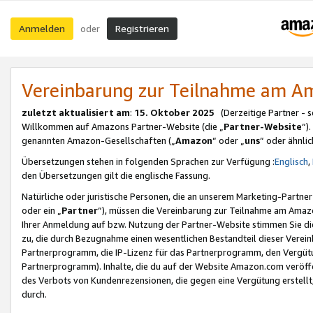
Anmelden
Registrieren
oder
Vereinbarung zur Teilnahme am 
zuletzt aktualisiert am
:
15. Oktober 2025
(Derzeitige Partner - 
Willkommen auf Amazons Partner-Website (die „
Partner-Website
“)
genannten Amazon-Gesellschaften („
Amazon
“ oder „
uns
“ oder ähnli
Übersetzungen stehen in folgenden Sprachen zur Verfügung :
Englisch
,
den Übersetzungen gilt die englische Fassung.
Natürliche oder juristische Personen, die an unserem Marketing-Partn
oder ein „
Partner
“), müssen die Vereinbarung zur Teilnahme am Ama
Ihrer Anmeldung auf bzw. Nutzung der Partner-Website stimmen Sie die
zu, die durch Bezugnahme einen wesentlichen Bestandteil dieser Verei
Partnerprogramm, die IP-Lizenz für das Partnerprogramm, den Vergütu
Partnerprogramm). Inhalte, die du auf der Website Amazon.com veröffe
des Verbots von Kundenrezensionen, die gegen eine Vergütung erstellt, 
durch.