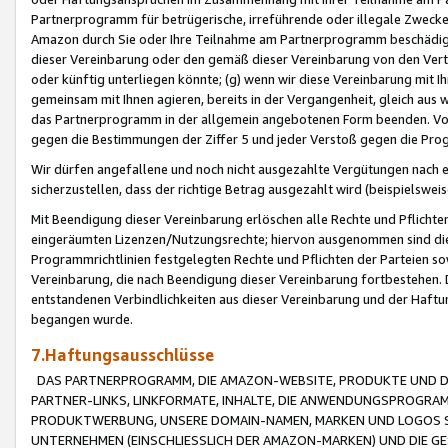
Partnerprogramm für betrügerische, irreführende oder illegale Zwecke
Amazon durch Sie oder Ihre Teilnahme am Partnerprogramm beschädig
dieser Vereinbarung oder den gemäß dieser Vereinbarung von den Vertr
oder künftig unterliegen könnte; (g) wenn wir diese Vereinbarung mit I
gemeinsam mit Ihnen agieren, bereits in der Vergangenheit, gleich aus
das Partnerprogramm in der allgemein angebotenen Form beenden. Vors
gegen die Bestimmungen der Ziffer 5 und jeder Verstoß gegen die Prog
Wir dürfen angefallene und noch nicht ausgezahlte Vergütungen nach 
sicherzustellen, dass der richtige Betrag ausgezahlt wird (beispielsw
Mit Beendigung dieser Vereinbarung erlöschen alle Rechte und Pflichte
eingeräumten Lizenzen/Nutzungsrechte; hiervon ausgenommen sind die in 
Programmrichtlinien festgelegten Rechte und Pflichten der Parteien sow
Vereinbarung, die nach Beendigung dieser Vereinbarung fortbestehen. D
entstandenen Verbindlichkeiten aus dieser Vereinbarung und der Haft
begangen wurde.
7.Haftungsausschlüsse
DAS PARTNERPROGRAMM, DIE AMAZON-WEBSITE, PRODUKTE UND DI
PARTNER-LINKS, LINKFORMATE, INHALTE, DIE ANWENDUNGSPROGR
PRODUKTWERBUNG, UNSERE DOMAIN-NAMEN, MARKEN UND LOGOS S
UNTERNEHMEN (EINSCHLIESSLICH DER AMAZON-MARKEN) UND DIE GE