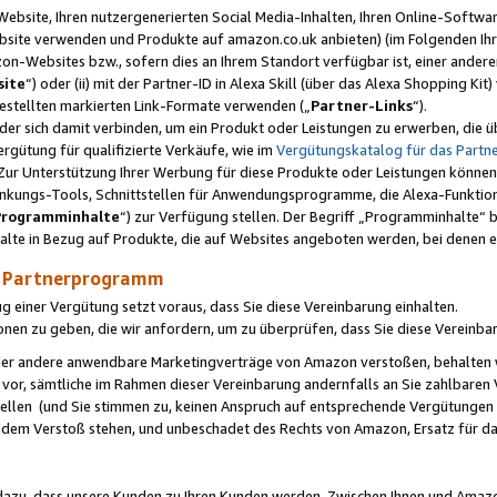
ebsite, Ihren nutzergenerierten Social Media-Inhalten, Ihren Online-Softwar
ebsite verwenden und Produkte auf amazon.co.uk anbieten) (im Folgenden Ihr
-Websites bzw., sofern dies an Ihrem Standort verfügbar ist, einer ander
ite
“) oder (ii) mit der Partner-ID in Alexa Skill (über das Alexa Shopping Ki
estellten markierten Link-Formate verwenden („
Partner-Links
“).
oder sich damit verbinden, um ein Produkt oder Leistungen zu erwerben, di
gütung für qualifizierte Verkäufe, wie im
Vergütungskatalog für das Part
Zur Unterstützung Ihrer Werbung für diese Produkte oder Leistungen können w
linkungs-Tools, Schnittstellen für Anwendungsprogramme, die Alexa-Funktion
Programminhalte
“) zur Verfügung stellen. Der Begriff „Programminhalte“ be
halte in Bezug auf Produkte, die auf Websites angeboten werden, bei denen 
as Partnerprogramm
einer Vergütung setzt voraus, dass Sie diese Vereinbarung einhalten.
ionen zu geben, die wir anfordern, um zu überprüfen, dass Sie diese Vereinba
oder andere anwendbare Marketingverträge von Amazon verstoßen, behalten w
 vor, sämtliche im Rahmen dieser Vereinbarung andernfalls an Sie zahlbare
tellen (und Sie stimmen zu, keinen Anspruch auf entsprechende Vergütungen
 dem Verstoß stehen, und unbeschadet des Rechts von Amazon, Ersatz für 
azu, dass unsere Kunden zu Ihren Kunden werden. Zwischen Ihnen und Amaz