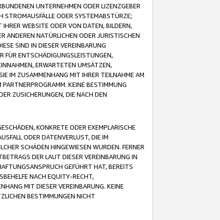
VERBUNDENEN UNTERNEHMEN ODER LIZENZGEBER
ICH STROMAUSFÄLLE ODER SYSTEMABSTÜRZE;
IHRER WEBSITE ODER VON DATEN, BILDERN,
ER ANDEREN NATÜRLICHEN ODER JURISTISCHEN
ESE SIND IN DIESER VEREINBARUNG
R FÜR ENTSCHÄDIGUNGSLEISTUNGEN,
EINNAHMEN, ERWARTETEN UMSÄTZEN,
SIE IM ZUSAMMENHANG MIT IHRER TEILNAHME AM
M PARTNERPROGRAMM. KEINE BESTIMMUNG
DER ZUSICHERUNGEN, DIE NACH DEN
GESCHÄDEN, KONKRETE ODER EXEMPLARISCHE
SFALL ODER DATENVERLUST, DIE IM
OLCHER SCHÄDEN HINGEWIESEN WURDEN. FERNER
BETRAGS DER LAUT DIESER VEREINBARUNG IN
HAFTUNGSANSPRUCH GEFÜHRT HAT, BEREITS
SBEHELFE NACH EQUITY-RECHT,
NHANG MIT DIESER VEREINBARUNG. KEINE
TZLICHEN BESTIMMUNGEN NICHT