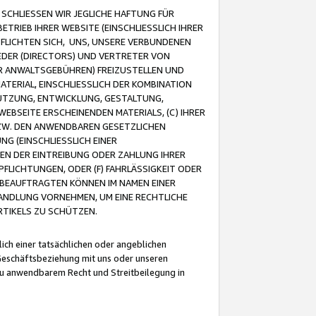
CHLIESSEN WIR JEGLICHE HAFTUNG FÜR
TRIEB IHRER WEBSITE (EINSCHLIESSLICH IHRER
FLICHTEN SICH, UNS, UNSERE VERBUNDENEN
EDER (DIRECTORS) UND VERTRETER VON
R ANWALTSGEBÜHREN) FREIZUSTELLEN UND
ATERIAL, EINSCHLIESSLICH DER KOMBINATION
NUTZUNG, ENTWICKLUNG, GESTALTUNG,
EBSEITE ERSCHEINENDEN MATERIALS, (C) IHRER
ZW. DEN ANWENDBAREN GESETZLICHEN
NG (EINSCHLIESSLICH EINER
BEN DER EINTREIBUNG ODER ZAHLUNG IHRER
LICHTUNGEN, ODER (F) FAHRLÄSSIGKEIT ODER
 BEAUFTRAGTEN KÖNNEN IM NAMEN EINER
HANDLUNG VORNEHMEN, UM EINE RECHTLICHE
TIKELS ZU SCHÜTZEN.
ich einer tatsächlichen oder angeblichen
Geschäftsbeziehung mit uns oder unseren
u anwendbarem Recht und Streitbeilegung in