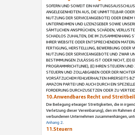
SOFERN UND SOWEIT EIN HAFTUNGSAUSSCHLUSS
ANGELEGENHEITEN AUS, DIE UNMITTELBAR ODER 
NUTZUNG DER SERVICEANGEBOTE) ODER EINEM V
UNTERNEHMEN UND LIZENZGEBER SOWIE UNSERE 
SÄMTLICHEN ANSPRÜCHEN, SCHÄDEN, VERLUSTE
SCHADLOS ZUHALTEN, DIE IM ZUSAMMENHANG STE
IHRER WEBSITE ODER ENTSPRECHENDEN MATERIA
FERTIGUNG, HERSTELLUNG, BEWERBUNG ODER VE
NUTZUNG DER SERVICEANGEBOTE UND ZWAR UN
BESTIMMUNGEN ZULÄSSIG IST ODER NICHT, (D) 
PROGRAMMRICHTLINIE), (E) IHREN STEUERN UN
STEUERN UND ZOLLABGABEN ODER DER NICHTER
VORSÄTZLICHEM FEHLVERHALTEN IHRERSEITS BZ
AMAZON PARTEI UND AUCH DURCH EIN SPEZIELL
FORDERUNG DURCHZUSETZEN ODER ZU VERTEIDI
10.Anwendbares Recht und Streitbe
Die Beilegung etwaiger Streitigkeiten, die in irg
Verletzung dieser Vereinbarung), den im Rahmen d
verbundenen Unternehmen zusammenhängen, unterl
Anhang 2
.
11.Steuern