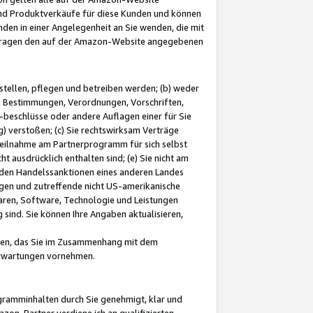
und Produktverkäufe für diese Kunden und können
nden in einer Angelegenheit an Sie wenden, die mit
e-Fragen den auf der Amazon-Website angegebenen
stellen, pflegen und betreiben werden; (b) weder
e Bestimmungen, Verordnungen, Vorschriften,
-beschlüsse oder andere Auflagen einer für Sie
 verstoßen; (c) Sie rechtswirksam Verträge
r Teilnahme am Partnerprogramm für sich selbst
t ausdrücklich enthalten sind; (e) Sie nicht am
den Handelssanktionen eines anderen Landes
gen und zutreffende nicht US-amerikanische
ren, Software, Technologie und Leistungen
sind. Sie können Ihre Angaben aktualisieren,
men, das Sie im Zusammenhang mit dem
 Erwartungen vornehmen.
ogramminhalten durch Sie genehmigt, klar und
zon-Partner verdiene ich an qualifizierten