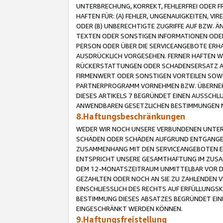
UNTERBRECHUNG, KORREKT, FEHLERFREI ODER 
HAFTEN FÜR: (A) FEHLER, UNGENAUIGKEITEN, 
ODER (B) UNBERECHTIGTE ZUGRIFFE AUF BZW. 
TEXTEN ODER SONSTIGEN INFORMATIONEN ODER 
PERSON ODER ÜBER DIE SERVICEANGEBOTE ERHA
AUSDRÜCKLICH VORGESEHEN. FERNER HAFTEN 
RÜCKERSTATTUNGEN ODER SCHADENSERSATZ AU
FIRMENWERT ODER SONSTIGEN VORTEILEN SOWIE
PARTNERPROGRAMM VORNEHMEN BZW. ÜBERNEHM
DIESES ARTIKELS 7 BEGRÜNDET EINEN AUSSCH
ANWENDBAREN GESETZLICHEN BESTIMMUNGEN 
8.Haftungsbeschränkungen
WEDER WIR NOCH UNSERE VERBUNDENEN UNTERN
SCHÄDEN ODER SCHÄDEN AUFGRUND ENTGANGENE
ZUSAMMENHANG MIT DEN SERVICEANGEBOTEN EN
ENTSPRICHT UNSERE GESAMTHAFTUNG IM ZUSAM
DEM 12-MONATSZEITRAUM UNMITTELBAR VOR DE
GEZAHLTEN ODER NOCH AN SIE ZU ZAHLENDEN V
EINSCHLIESSLICH DES RECHTS AUF ERFÜLLUNGS
BESTIMMUNG DIESES ABSATZES BEGRÜNDET EI
EINGESCHRÄNKT WERDEN KÖNNEN.
9.Haftungsfreistellung