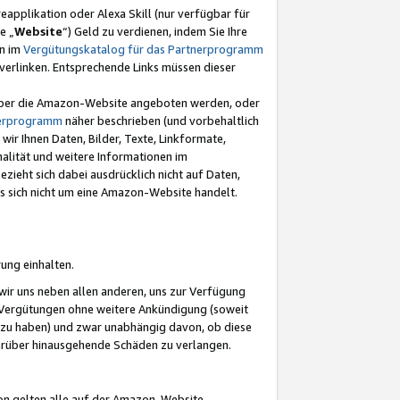
eapplikation oder Alexa Skill (nur verfügbar für
e „
Website
“) Geld zu verdienen, indem Sie Ihre
en im
Vergütungskatalog für das Partnerprogramm
t) verlinken. Entsprechende Links müssen dieser
e über die Amazon-Website angeboten werden, oder
nerprogramm
näher beschrieben (und vorbehaltlich
ir Ihnen Daten, Bilder, Texte, Linkformate,
alität und weitere Informationen im
zieht sich dabei ausdrücklich nicht auf Daten,
es sich nicht um eine Amazon-Website handelt.
rung einhalten.
ir uns neben allen anderen, uns zur Verfügung
n Vergütungen ohne weitere Ankündigung (soweit
 zu haben) und zwar unabhängig davon, ob diese
darüber hinausgehende Schäden zu verlangen.
on gelten alle auf der Amazon-Website