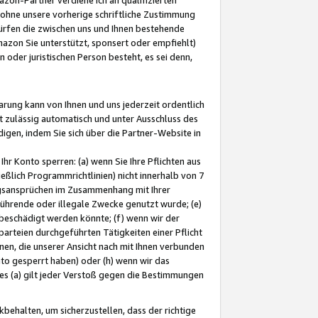
ohne unsere vorherige schriftliche Zustimmung
ürfen die zwischen uns und Ihnen bestehende
mazon Sie unterstützt, sponsert oder empfiehlt)
oder juristischen Person besteht, es sei denn,
arung kann von Ihnen und uns jederzeit ordentlich
t zulässig automatisch und unter Ausschluss des
gen, indem Sie sich über die Partner-Website in
hr Konto sperren: (a) wenn Sie Ihre Pflichten aus
eßlich Programmrichtlinien) nicht innerhalb von 7
ngsansprüchen im Zusammenhang mit Ihrer
ührende oder illegale Zwecke genutzt wurde; (e)
eschädigt werden könnte; (f) wenn wir der
rteien durchgeführten Tätigkeiten einer Pflicht
nen, die unserer Ansicht nach mit Ihnen verbunden
nto gesperrt haben) oder (h) wenn wir das
 (a) gilt jeder Verstoß gegen die Bestimmungen
ehalten, um sicherzustellen, dass der richtige