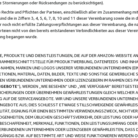
ge Stornierungen oder Rücksendungen zu berücksichtigen).
 Rechte und Pflichten der Parteien, einschließlich aller im Zusammenhang m
 die in Ziffern 3, 4, 5, 6, 7, 8, 10 und 11 dieser Vereinbarung sowie die in
er noch nicht erfüllte Zahlungsverpflichtungen aus dieser Vereinbarung, die
arteien nicht von den bereits entstandenen Verbindlichkeiten aus dieser Ver
gung begangen wurde.
 PRODUKTE UND DIENSTLEISTUNGEN, DIE AUF DER AMAZON-WEBSITE AN
GRAMMIERSCHNITTSTELLE FÜR PRODUKTWERBUNG, DATENFEEDS UND INH
-NAMEN, MARKEN UND LOGOS UNSERER VERBUNDENEN UNTERNEHMEN (EIN
IONEN, MATERIAL, DATEN, BILDER, TEXTE UND SONSTIGE GEWERBLICHE 
EREN VERBUNDENEN UNTERNEHMEN ODER LIZENZGEBERN IM RAHMEN DES 
NGEBOTE
“), WERDEN „WIE BESEHEN“ UND „WIE VERFÜGBAR“ BEREITGEST
CHERUNGEN ODER ÜBERNEHMEN GEWÄHRLEISTUNGEN GLEICH WELCHER AR
ZUG AUF DIE SERVICEANGEBOTE. WIR UND UNSERE VERBUNDENEN UNTERNEH
ANGEBOTE AUS; DIES SCHLIESST ETWAIGE STILLSCHWEIGENDE GEWÄHRLE
LITÄT, EIGNUNG FÜR EINEN BESTIMMTEN VERWENDUNGSZWECK, NICHTVER
OGENHEITEN, DEM ÜBLICHEN GESCHÄFTSVERKEHR, DER LEISTUNG ODER H
 BESCHAFFENHEIT, MERKMALE, FUNKTIONEN, DEN LEISTUNGSUMFANG ODER
VERBUNDENEN UNTERNEHMEN ODER LIZENZGEBER GEWÄHRLEISTEN, DASS D
HGÄNGIG BZW. AUF BESTIMMTE ART UND WEISE FUNKTIONIEREN WERDEN 