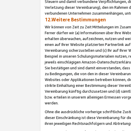
Steuern und damit verbundene Verpflichtungen, di
Verletzung dieser Vereinbarung), den im Rahmen d
verbundenen Unternehmen zusammenhängen, unter
12.Weitere Bestimmungen
Wir können von Zeit zu Zeit Mitteilungen im Zusa
Ferner dürfen wir (a) Informationen über Ihre Web
erhalten überwachen, aufzeichnen, nutzen und we
einen auf Ihrer Website platzierten Partnerlink a
Vereinbarung sicherzustellen und (c) Ihr auf Ihre
Beispiel in unseren Schulungsmaterialien nutzen, 
jeweils einschlägigen Amazon-Datenschutzerkläru
Sie bestätigen und sind damit einverstanden, dass
zu Bedingungen, die von den in dieser Vereinbaru
Websites oder Applikationen betreiben können, die
strikte Einhaltung einer Bestimmung dieser Verein
Vereinbarung künftig durchzusetzen und (d) sämt
bzw. erteilen in unserem alleinigen Ermessen vorg
werden.
Ohne die ausdrückliche vorherige schriftliche Zu
dieser Einschränkung ist diese Vereinbarung für 
ihren jeweiligen Rechtsnachfolgern und Abtretu