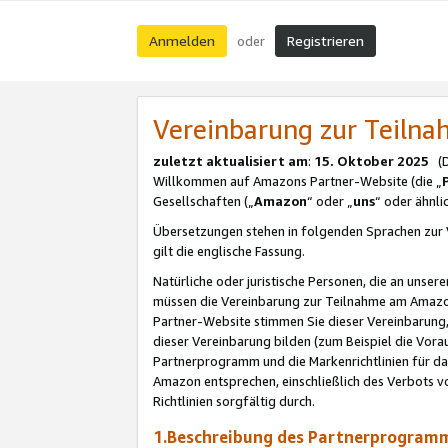
Anmelden
Registrieren
oder
Vereinbarung zur Teil
zuletzt aktualisiert am
:
15. Oktober 2025
(De
Willkommen auf Amazons Partner-Website (die „
Gesellschaften („
Amazon
“ oder „
uns
“ oder ähnl
Übersetzungen stehen in folgenden Sprachen zur 
gilt die englische Fassung.
Natürliche oder juristische Personen, die an uns
müssen die Vereinbarung zur Teilnahme am Amaz
Partner-Website stimmen Sie dieser Vereinbarung,
dieser Vereinbarung bilden (zum Beispiel die Vo
Partnerprogramm und die Markenrichtlinien für da
Amazon entsprechen, einschließlich des Verbots vo
Richtlinien sorgfältig durch.
1.Beschreibung des Partnerprogra