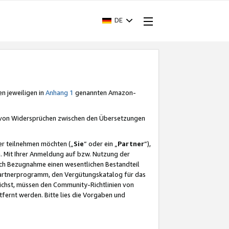
DE
en jeweiligen in
Anhang 1
genannten Amazon-
e von Widersprüchen zwischen den Übersetzungen
er teilnehmen möchten („
Sie
“ oder ein „
Partner
“),
. Mit Ihrer Anmeldung auf bzw. Nutzung der
durch Bezugnahme einen wesentlichen Bestandteil
 Partnerprogramm, den Vergütungskatalog für das
ichst, müssen den Community-Richtlinien von
fernt werden. Bitte lies die Vorgaben und