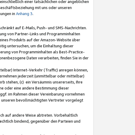
nschließlich einer tatsächlichen oder angeblichen
Geschäftsbeziehung mit uns oder unseren
mungen in
Anhang 3
.
schränkt auf E-Mails, Push- und SMS-Nachrichten.
ellung von Partner-Links und Programminhalten
 eines Produkts auf der Amazon-Website über
tig untersuchen, um die Einhaltung dieser
ntierung von Programminhalten als Best-Practice-
sonenbezogene Daten verarbeiten, finden Sie in der
telbar) Internet-Verkehr (Traffic) anregen können,
rnehmen jederzeit (unmittelbar oder mittelbar)
b stehen, (c) ein Versäumnis unsererseits, Ihre
fene oder eine andere Bestimmung dieser
r ggf. im Rahmen dieser Vereinbarung vornehmen
ch unseren bevollmächtigten Vertreter vorgelegt
ch auf andere Weise abtreten. Vorbehaltlich
rechtlich bindend, gegenüber den Parteien und