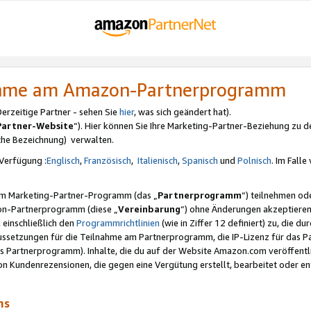
nahme am Amazon-Partnerprogramm
rzeitige Partner - sehen Sie
hier
, was sich geändert hat).
Partner-Website
“). Hier können Sie Ihre Marketing-Partner-Beziehung zu d
iche Bezeichnung) verwalten.
Verfügung :
Englisch
,
Französisch
,
Italienisch
,
Spanisch
und
Polnisch
. Im Fall
erem Marketing-Partner-Programm (das „
Partnerprogramm
“) teilnehmen od
on-Partnerprogramm (diese „
Vereinbarung
“) ohne Änderungen akzeptieren
 einschließlich den
Programmrichtlinien
(wie in Ziffer 12 definiert) zu, die 
raussetzungen für die Teilnahme am Partnerprogramm, die IP-Lizenz für das
s Partnerprogramm). Inhalte, die du auf der Website Amazon.com veröffentl
n Kundenrezensionen, die gegen eine Vergütung erstellt, bearbeitet oder ent
mms