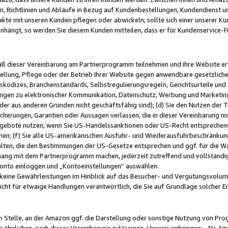
, Richtlinien und Abläufe in Bezug auf Kundenbestellungen, Kundendienst 
kte mit unseren Kunden pflegen oder abwickeln; sollte sich einer unserer Ku
nhängt, so werden Sie diesem Kunden mitteilen, dass er für Kundenservic
emäß dieser Vereinbarung am Partnerprogramm teilnehmen und Ihre Website er
ellung, Pflege oder der Betrieb Ihrer Website gegen anwendbare gesetzlich
skodizes, Branchenstandards, Selbstregulierungsregeln, Gerichtsurteile und 
ngen zu elektronischer Kommunikation, Datenschutz, Werbung und Marketing)
 oder aus anderen Gründen nicht geschäftsfähig sind); (d) Sie den Nutzen de
cherungen, Garantien oder Aussagen verlassen, die in dieser Vereinbarung nich
gebote nutzen, wenn Sie US-Handelssanktionen oder US-Recht entsprechen
men; (f) Sie alle US-amerikanischen Ausfuhr- und Wiederausfuhrbeschränkun
ten, die den Bestimmungen der US-Gesetze entsprechen und ggf. für die Wa
hang mit dem Partnerprogramm machen, jederzeit zutreffend und vollständig 
 Konto einloggen und „Kontoeinstellungen“ auswählen.
keine Gewährleistungen im Hinblick auf das Besucher- und Vergütungsvolu
icht für etwaige Handlungen verantwortlich, die Sie auf Grundlage solcher
en Stelle, an der Amazon ggf. die Darstellung oder sonstige Nutzung von Pr
 ähnlichen, nach dieser Vereinbarung zulässigen, Hinweis anbringen: „Als Ama