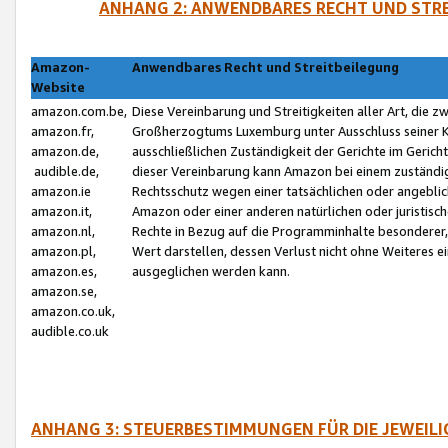
ANHANG 2: ANWENDBARES RECHT UND STRE
Amazon-
Anwendbares Recht und Streitbeilegung
Website
amazon.com.be,
Diese Vereinbarung und Streitigkeiten aller Art, die 
amazon.fr,
Großherzogtums Luxemburg unter Ausschluss seiner Kol
amazon.de,
ausschließlichen Zuständigkeit der Gerichte im Geri
audible.de,
dieser Vereinbarung kann Amazon bei einem zuständig
amazon.ie
Rechtsschutz wegen einer tatsächlichen oder angebli
amazon.it,
Amazon oder einer anderen natürlichen oder juristisc
amazon.nl,
Rechte in Bezug auf die Programminhalte besonderer,
amazon.pl,
Wert darstellen, dessen Verlust nicht ohne Weiteres e
amazon.es,
ausgeglichen werden kann.
amazon.se,
amazon.co.uk,
audible.co.uk
ANHANG 3: STEUERBESTIMMUNGEN FÜR DIE JEWEIL