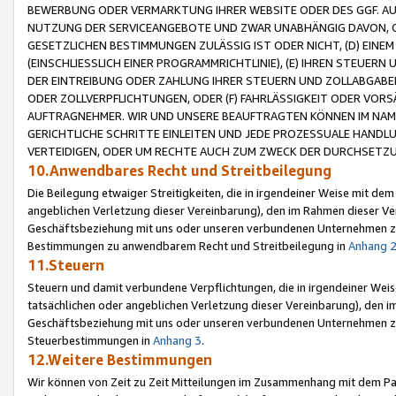
BEWERBUNG ODER VERMARKTUNG IHRER WEBSITE ODER DES GGF. AUF 
NUTZUNG DER SERVICEANGEBOTE UND ZWAR UNABHÄNGIG DAVON, O
GESETZLICHEN BESTIMMUNGEN ZULÄSSIG IST ODER NICHT, (D) EINE
(EINSCHLIESSLICH EINER PROGRAMMRICHTLINIE), (E) IHREN STEUER
DER EINTREIBUNG ODER ZAHLUNG IHRER STEUERN UND ZOLLABGAB
ODER ZOLLVERPFLICHTUNGEN, ODER (F) FAHRLÄSSIGKEIT ODER VORS
AUFTRAGNEHMER. WIR UND UNSERE BEAUFTRAGTEN KÖNNEN IM NAME
GERICHTLICHE SCHRITTE EINLEITEN UND JEDE PROZESSUALE HAND
VERTEIDIGEN, ODER UM RECHTE AUCH ZUM ZWECK DER DURCHSETZU
10.Anwendbares Recht und Streitbeilegung
Die Beilegung etwaiger Streitigkeiten, die in irgendeiner Weise mit de
angeblichen Verletzung dieser Vereinbarung), den im Rahmen dieser Ve
Geschäftsbeziehung mit uns oder unseren verbundenen Unternehmen zu
Bestimmungen zu anwendbarem Recht und Streitbeilegung in
Anhang 
11.Steuern
Steuern und damit verbundene Verpflichtungen, die in irgendeiner Wei
tatsächlichen oder angeblichen Verletzung dieser Vereinbarung), den 
Geschäftsbeziehung mit uns oder unseren verbundenen Unternehmen z
Steuerbestimmungen in
Anhang 3
.
12.Weitere Bestimmungen
Wir können von Zeit zu Zeit Mitteilungen im Zusammenhang mit dem Par