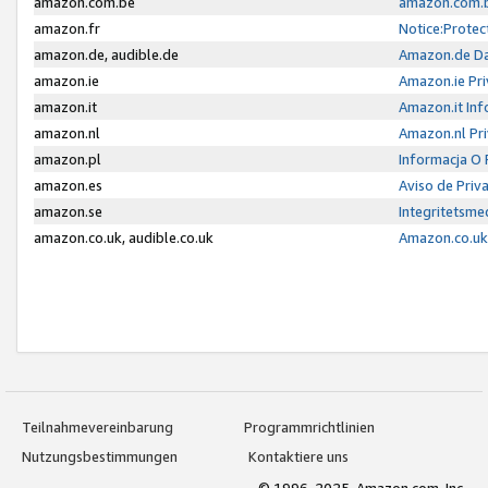
amazon.com.be
amazon.com.b
amazon.fr
Notice:Protec
amazon.de, audible.de
Amazon.de Da
amazon.ie
Amazon.ie Pri
amazon.it
Amazon.it Inf
amazon.nl
Amazon.nl Pri
amazon.pl
Informacja O
amazon.es
Aviso de Priv
amazon.se
Integritetsm
amazon.co.uk, audible.co.uk
Amazon.co.uk 
Teilnahmevereinbarung
Programmrichtlinien
Nutzungsbestimmungen
Kontaktiere uns