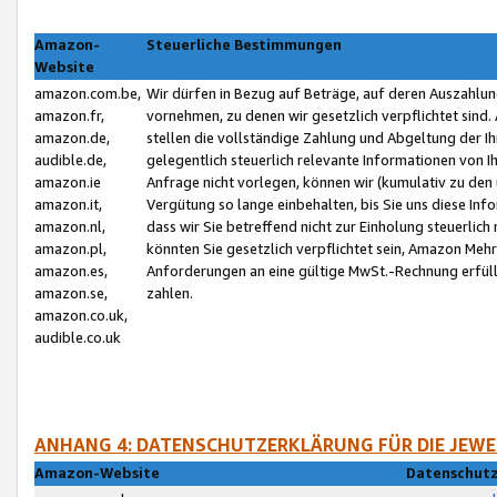
Amazon-
Steuerliche Bestimmungen
Website
amazon.com.be,
Wir dürfen in Bezug auf Beträge, auf deren Auszahlun
amazon.fr,
vornehmen, zu denen wir gesetzlich verpflichtet sind
amazon.de,
stellen die vollständige Zahlung und Abgeltung der 
audible.de,
gelegentlich steuerlich relevante Informationen von I
amazon.ie
Anfrage nicht vorlegen, können wir (kumulativ zu de
amazon.it,
Vergütung so lange einbehalten, bis Sie uns diese Inf
amazon.nl,
dass wir Sie betreffend nicht zur Einholung steuerlich 
amazon.pl,
könnten Sie gesetzlich verpflichtet sein, Amazon Meh
amazon.es,
Anforderungen an eine gültige MwSt.-Rechnung erfüllt
amazon.se,
zahlen.
amazon.co.uk,
audible.co.uk
ANHANG 4: DATENSCHUTZERKLÄRUNG FÜR DIE JEWE
Amazon-Website
Datenschutz