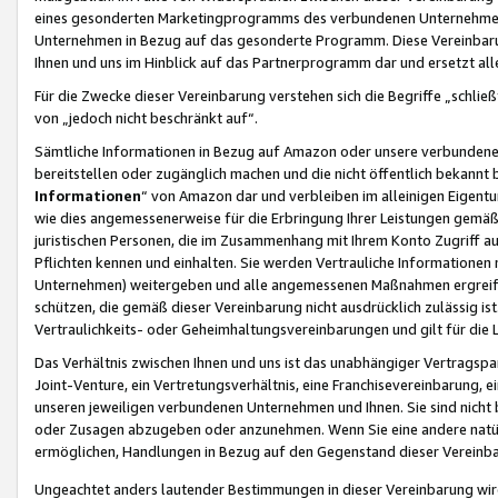
eines gesonderten Marketingprogramms des verbundenen Unternehmens
Unternehmen in Bezug auf das gesonderte Programm. Diese Vereinbarung
Ihnen und uns im Hinblick auf das Partnerprogramm dar und ersetzt al
Für die Zwecke dieser Vereinbarung verstehen sich die Begriffe „schließ
von „jedoch nicht beschränkt auf“.
Sämtliche Informationen in Bezug auf Amazon oder unsere verbunde
bereitstellen oder zugänglich machen und die nicht öffentlich bekannt bz
Informationen
“ von Amazon dar und verbleiben im alleinigen Eigent
wie dies angemessenerweise für die Erbringung Ihrer Leistungen gemäß d
juristischen Personen, die im Zusammenhang mit Ihrem Konto Zugriff au
Pflichten kennen und einhalten. Sie werden Vertrauliche Informationen 
Unternehmen) weitergeben und alle angemessenen Maßnahmen ergreifen
schützen, die gemäß dieser Vereinbarung nicht ausdrücklich zulässig is
Vertraulichkeits- oder Geheimhaltungsvereinbarungen und gilt für die
Das Verhältnis zwischen Ihnen und uns ist das unabhängiger Vertragspa
Joint-Venture, ein Vertretungsverhältnis, eine Franchisevereinbarung, 
unseren jeweiligen verbundenen Unternehmen und Ihnen. Sie sind ni
oder Zusagen abzugeben oder anzunehmen. Wenn Sie eine andere natürli
ermöglichen, Handlungen in Bezug auf den Gegenstand dieser Vereinbar
Ungeachtet anders lautender Bestimmungen in dieser Vereinbarung wird