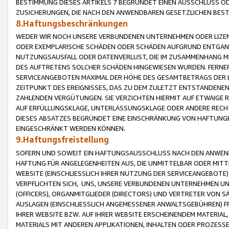
BESTIMMUNG DIESES ARTIKELS 7 BEGRÜNDET EINEN AUSSCHLUSS 
ZUSICHERUNGEN, DIE NACH DEN ANWENDBAREN GESETZLICHEN BE
8.Haftungsbeschränkungen
WEDER WIR NOCH UNSERE VERBUNDENEN UNTERNEHMEN ODER LIZEN
ODER EXEMPLARISCHE SCHÄDEN ODER SCHÄDEN AUFGRUND ENTGANG
NUTZUNGSAUSFALL ODER DATENVERLUST, DIE IM ZUSAMMENHANG MI
DES AUFTRETENS SOLCHER SCHÄDEN HINGEWIESEN WURDEN. FERN
SERVICEANGEBOTEN MAXIMAL DER HÖHE DES GESAMTBETRAGS DER 
ZEITPUNKT DES EREIGNISSES, DAS ZU DEM ZULETZT ENTSTANDENE
ZAHLENDEN VERGÜTUNGEN. SIE VERZICHTEN HIERMIT AUF ETWAIGE 
AUF ERFÜLLUNGSKLAGE, UNTERLASSUNGSKLAGE ODER ANDERE RECHT
DIESES ABSATZES BEGRÜNDET EINE EINSCHRÄNKUNG VON HAFTUNG
EINGESCHRÄNKT WERDEN KÖNNEN.
9.Haftungsfreistellung
SOFERN UND SOWEIT EIN HAFTUNGSAUSSCHLUSS NACH DEN ANWENDB
HAFTUNG FÜR ANGELEGENHEITEN AUS, DIE UNMITTELBAR ODER MITT
WEBSITE (EINSCHLIESSLICH IHRER NUTZUNG DER SERVICEANGEBOTE)
VERPFLICHTEN SICH, UNS, UNSERE VERBUNDENEN UNTERNEHMEN UN
(OFFICERS), ORGANMITGLIEDER (DIRECTORS) UND VERTRETER VON 
AUSLAGEN (EINSCHLIESSLICH ANGEMESSENER ANWALTSGEBÜHREN) FR
IHRER WEBSITE BZW. AUF IHRER WEBSITE ERSCHEINENDEM MATERIAL
MATERIALS MIT ANDEREN APPLIKATIONEN, INHALTEN ODER PROZESSE