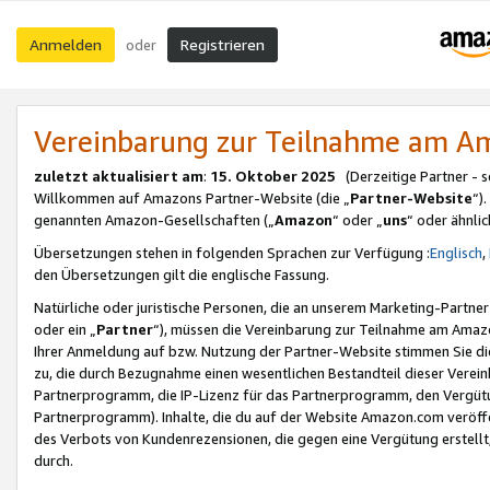
Anmelden
Registrieren
oder
Vereinbarung zur Teilnahme am 
zuletzt aktualisiert am
:
15. Oktober 2025
(Derzeitige Partner - 
Willkommen auf Amazons Partner-Website (die „
Partner-Website
“)
genannten Amazon-Gesellschaften („
Amazon
“ oder „
uns
“ oder ähnli
Übersetzungen stehen in folgenden Sprachen zur Verfügung :
Englisch
,
den Übersetzungen gilt die englische Fassung.
Natürliche oder juristische Personen, die an unserem Marketing-Partn
oder ein „
Partner
“), müssen die Vereinbarung zur Teilnahme am Ama
Ihrer Anmeldung auf bzw. Nutzung der Partner-Website stimmen Sie die
zu, die durch Bezugnahme einen wesentlichen Bestandteil dieser Verei
Partnerprogramm, die IP-Lizenz für das Partnerprogramm, den Vergütu
Partnerprogramm). Inhalte, die du auf der Website Amazon.com veröffe
des Verbots von Kundenrezensionen, die gegen eine Vergütung erstellt, 
durch.