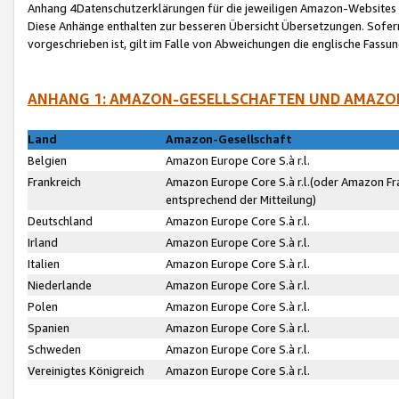
Anhang 4Datenschutzerklärungen für die jeweiligen Amazon-Websites
Diese Anhänge enthalten zur besseren Übersicht Übersetzungen. Sofe
vorgeschrieben ist, gilt im Falle von Abweichungen die englische Fass
ANHANG 1: AMAZON-GESELLSCHAFTEN UND AMAZO
Land
Amazon-Gesellschaft
Belgien
Amazon Europe Core S.à r.l.
Frankreich
Amazon Europe Core S.à r.l.(oder Amazon Fr
entsprechend der Mitteilung)
Deutschland
Amazon Europe Core S.à r.l.
Irland
Amazon Europe Core S.à r.l.
Italien
Amazon Europe Core S.à r.l.
Niederlande
Amazon Europe Core S.à r.l.
Polen
Amazon Europe Core S.à r.l.
Spanien
Amazon Europe Core S.à r.l.
Schweden
Amazon Europe Core S.à r.l.
Vereinigtes Königreich
Amazon Europe Core S.à r.l.