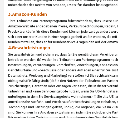
unbeschadet des Rechts von Amazon, Ersatz für darüber hinausgehen
3.Amazon-Kunden
Ihre Teilnahme am Partnerprogramm führt nicht dazu, dass unsere Kun
Amazon-Website angegebenen Preise, Verkaufsbedingungen, Regeln, Ri
Produktverkäufe für diese Kunden und können jederzeit geändert werde
sich einer unserer Kunden in einer Angelegenheit an Sie wenden, die 
Kunden mitteilen, dass er für Kundenservice-Fragen den auf der Ama
4.Gewährleistungen
Sie gewährleisten und sichern zu, dass (a) Sie gemäß dieser Vereinba
betreiben werden; (b) weder Ihre Teilnahme am Partnerprogramm noch d
Bestimmungen, Verordnungen, Vorschriften, Anordnungen, Konzessionen,
Gerichtsurteile und -beschlüsse oder andere Auflagen einer für Sie zu
Datenschutz, Werbung und Marketing) verstoßen; (c) Sie rechtswirksam 
nicht geschäftsfähig sind); (d) Sie den Nutzen der Teilnahme am Partne
Zusicherungen, Garantien oder Aussagen verlassen, die in dieser Verein
teilnehmen und keine Serviceangebote nutzen, wenn Sie US-Handelssa
unterliegen, in dem Sie Serviceangebote wahrnehmen; (f) Sie alle US
amerikanische Ausfuhr- und Wiederausfuhrbeschränkungen einhalten, 
Technologie und Leistungen gelten, und (g) die Angaben, die Sie im 
sind. Sie können Ihre Angaben aktualisieren, indem Sie sich über die 
Wir machen keine Zusicherungen und übernehmen keine Gewährleistun