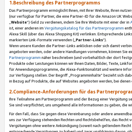
1.Beschreibung des Partnerprogramms
Das Partnerprogramm ermöglicht Ihnen, mit Ihrer Website, Ihren nutzer
(nur verfügbar für Partner, die eine Partner-ID für die Amazon UK We
„
Website
“) Geld zu verdienen, indem Sie Ihre Website mit einer der in
ist, einer anderen im
Vergütungskatalog für das Partnerprogramm
enth
Alexa Skill (über das Alexa Shopping Kit) verlinken. Entsprechende Lin
markierten Link-Formate verwenden („
Partner-Links
“).
Wenn unsere Kunden die Partner-Links anklicken oder sich damit verbi
angeboten werden, oder andere Handlungen vornehmen, können Sie eine
Partnerprogramm
näher beschrieben (und vorbehaltlich der dort festg
Produkte oder Leistungen können wir Ihnen Daten, Bilder, Texte, Linkfo
für Anwendungsprogramme, die Alexa-Funktionalität und weitere Inf
zur Verfügung stellen. Der Begriff „Programminhalte“ bezieht sich dabe
in Bezug auf Produkte, die auf Websites angeboten werden, bei denen 
2.Compliance-Anforderungen für das Partnerprog
Ihre Teilnahme am Partnerprogramm und der Bezug einer Vergütung setz
Sie sind verpflichtet, uns umgehend alle Informationen zu geben, die w
Für den Fall, dass Sie gegen diese Vereinbarung oder andere anwendba
uns zur Verfügung stehenden Rechten und Rechtsbehelfen, das Recht vo
Vergütungen ohne weitere Ankündigung (soweit nach geltendem Recht z
entsprechende Vergütungen zu haben) und zwar unabhängig davon, ob 