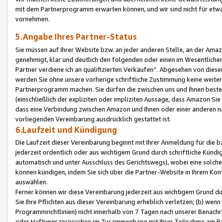
mit dem Partnerprogramm erwarten können, und wir sind nicht für etwa
vornehmen.
5.Angabe Ihres Partner-Status
Sie müssen auf Ihrer Website bzw. an jeder anderen Stelle, an der Am
genehmigt, klar und deutlich den folgenden oder einen im Wesentlichen
Partner verdiene ich an qualifizierten Verkäufen“. Abgesehen von die
werden Sie ohne unsere vorherige schriftliche Zustimmung keine weite
Partnerprogramm machen. Sie dürfen die zwischen uns und Ihnen best
(einschließlich der expliziten oder impliziten Aussage, dass Amazon Si
dass eine Verbindung zwischen Amazon und Ihnen oder einer anderen natü
vorliegenden Vereinbarung ausdrücklich gestattet ist.
6.Laufzeit und Kündigung
Die Laufzeit dieser Vereinbarung beginnt mit Ihrer Anmeldung für die 
jederzeit ordentlich oder aus wichtigem Grund durch schriftliche Kündi
automatisch und unter Ausschluss des Gerichtswegs), wobei eine solch
können kündigen, indem Sie sich über die Partner-Website in Ihrem Ko
auswählen.
Ferner können wir diese Vereinbarung jederzeit aus wichtigem Grund dur
Sie Ihre Pflichten aus dieser Vereinbarung erheblich verletzen; (b) wen
Programmrichtlinien) nicht innerhalb von 7 Tagen nach unserer Benachr
oder Haftungsansprüchen im Zusammenhang mit Ihrer Teilnahme am Pa