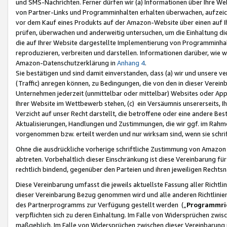
und SMS-Nachrichten. Ferner dürfen wir (a) Informationen über Ihre We
von Partner-Links und Programminhalten erhalten überwachen, aufzei
vor dem Kauf eines Produkts auf der Amazon-Website über einen auf Ih
prüfen, überwachen und anderweitig untersuchen, um die Einhaltung dies
die auf Ihrer Website dargestellte Implementierung von Programminhalt
reproduzieren, verbreiten und darstellen. Informationen darüber, wie w
Amazon-Datenschutzerklärung in
Anhang 4
.
Sie bestätigen und sind damit einverstanden, dass (a) wir und unsere 
(Traffic) anregen können, zu Bedingungen, die von den in dieser Vere
Unternehmen jederzeit (unmittelbar oder mittelbar) Websites oder Appl
Ihrer Website im Wettbewerb stehen, (c) ein Versäumnis unsererseits, I
Verzicht auf unser Recht darstellt, die betroffene oder eine andere B
Aktualisierungen, Handlungen und Zustimmungen, die wir ggf. im Rahme
vorgenommen bzw. erteilt werden und nur wirksam sind, wenn sie schri
Ohne die ausdrückliche vorherige schriftliche Zustimmung von Amazon
abtreten. Vorbehaltlich dieser Einschränkung ist diese Vereinbarung f
rechtlich bindend, gegenüber den Parteien und ihren jeweiligen Rech
Diese Vereinbarung umfasst die jeweils aktuellste Fassung aller Richtli
dieser Vereinbarung Bezug genommen wird und alle anderen Richtlinie
des Partnerprogramms zur Verfügung gestellt werden („
Programmric
verpflichten sich zu deren Einhaltung. Im Falle von Widersprüchen zwi
maßgeblich. Im Falle von Widersprüchen zwischen dieser Vereinbarun