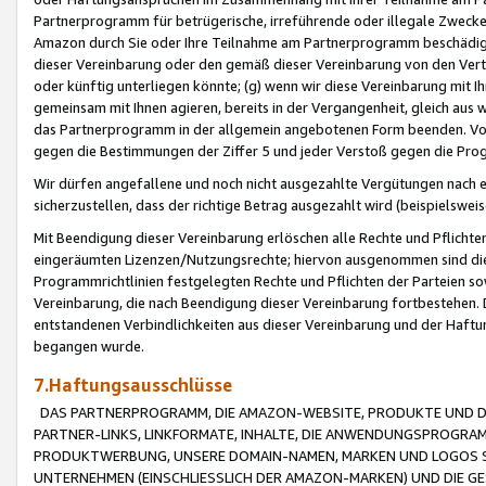
Partnerprogramm für betrügerische, irreführende oder illegale Zwecke
Amazon durch Sie oder Ihre Teilnahme am Partnerprogramm beschädig
dieser Vereinbarung oder den gemäß dieser Vereinbarung von den Vertr
oder künftig unterliegen könnte; (g) wenn wir diese Vereinbarung mit I
gemeinsam mit Ihnen agieren, bereits in der Vergangenheit, gleich aus
das Partnerprogramm in der allgemein angebotenen Form beenden. Vors
gegen die Bestimmungen der Ziffer 5 und jeder Verstoß gegen die Prog
Wir dürfen angefallene und noch nicht ausgezahlte Vergütungen nach 
sicherzustellen, dass der richtige Betrag ausgezahlt wird (beispielsw
Mit Beendigung dieser Vereinbarung erlöschen alle Rechte und Pflichte
eingeräumten Lizenzen/Nutzungsrechte; hiervon ausgenommen sind die in 
Programmrichtlinien festgelegten Rechte und Pflichten der Parteien sow
Vereinbarung, die nach Beendigung dieser Vereinbarung fortbestehen. D
entstandenen Verbindlichkeiten aus dieser Vereinbarung und der Haft
begangen wurde.
7.Haftungsausschlüsse
DAS PARTNERPROGRAMM, DIE AMAZON-WEBSITE, PRODUKTE UND DI
PARTNER-LINKS, LINKFORMATE, INHALTE, DIE ANWENDUNGSPROGR
PRODUKTWERBUNG, UNSERE DOMAIN-NAMEN, MARKEN UND LOGOS S
UNTERNEHMEN (EINSCHLIESSLICH DER AMAZON-MARKEN) UND DIE GE