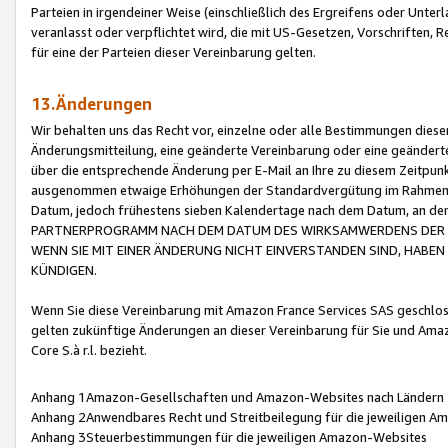
Parteien in irgendeiner Weise (einschließlich des Ergreifens oder Unt
veranlasst oder verpflichtet wird, die mit US-Gesetzen, Vorschriften,
für eine der Parteien dieser Vereinbarung gelten.
13.Änderungen
Wir behalten uns das Recht vor, einzelne oder alle Bestimmungen diese
Änderungsmitteilung, eine geänderte Vereinbarung oder eine geänderte 
über die entsprechende Änderung per E-Mail an Ihre zu diesem Zeitpun
ausgenommen etwaige Erhöhungen der Standardvergütung im Rahmen
Datum, jedoch frühestens sieben Kalendertage nach dem Datum, an de
PARTNERPROGRAMM NACH DEM DATUM DES WIRKSAMWERDENS DER Ä
WENN SIE MIT EINER ÄNDERUNG NICHT EINVERSTANDEN SIND, HABEN S
KÜNDIGEN.
Wenn Sie diese Vereinbarung mit Amazon France Services SAS geschlo
gelten zukünftige Änderungen an dieser Vereinbarung für Sie und Ama
Core S.à r.l. bezieht.
Anhang 1Amazon-Gesellschaften und Amazon-Websites nach Ländern
Anhang 2Anwendbares Recht und Streitbeilegung für die jeweiligen 
Anhang 3Steuerbestimmungen für die jeweiligen Amazon-Websites