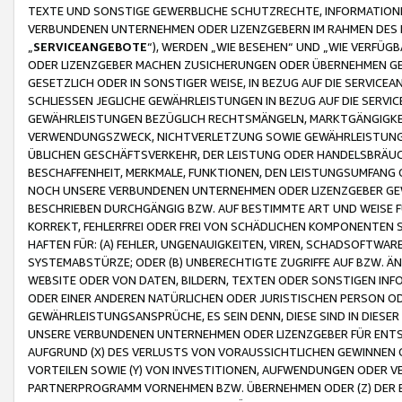
TEXTE UND SONSTIGE GEWERBLICHE SCHUTZRECHTE, INFORMATIONE
VERBUNDENEN UNTERNEHMEN ODER LIZENZGEBERN IM RAHMEN DES
„
SERVICEANGEBOTE
“), WERDEN „WIE BESEHEN“ UND „WIE VERFÜ
ODER LIZENZGEBER MACHEN ZUSICHERUNGEN ODER ÜBERNEHMEN GEW
GESETZLICH ODER IN SONSTIGER WEISE, IN BEZUG AUF DIE SERVI
SCHLIESSEN JEGLICHE GEWÄHRLEISTUNGEN IN BEZUG AUF DIE SERVI
GEWÄHRLEISTUNGEN BEZÜGLICH RECHTSMÄNGELN, MARKTGÄNGIGKEIT
VERWENDUNGSZWECK, NICHTVERLETZUNG SOWIE GEWÄHRLEISTUNGEN 
ÜBLICHEN GESCHÄFTSVERKEHR, DER LEISTUNG ODER HANDELSBRÄUCH
BESCHAFFENHEIT, MERKMALE, FUNKTIONEN, DEN LEISTUNGSUMFANG 
NOCH UNSERE VERBUNDENEN UNTERNEHMEN ODER LIZENZGEBER GEWÄ
BESCHRIEBEN DURCHGÄNGIG BZW. AUF BESTIMMTE ART UND WEISE
KORREKT, FEHLERFREI ODER FREI VON SCHÄDLICHEN KOMPONENTEN
HAFTEN FÜR: (A) FEHLER, UNGENAUIGKEITEN, VIREN, SCHADSOFTW
SYSTEMABSTÜRZE; ODER (B) UNBERECHTIGTE ZUGRIFFE AUF BZW. 
WEBSITE ODER VON DATEN, BILDERN, TEXTEN ODER SONSTIGEN INF
ODER EINER ANDEREN NATÜRLICHEN ODER JURISTISCHEN PERSON OD
GEWÄHRLEISTUNGSANSPRÜCHE, ES SEIN DENN, DIESE SIND IN DIES
UNSERE VERBUNDENEN UNTERNEHMEN ODER LIZENZGEBER FÜR EN
AUFGRUND (X) DES VERLUSTS VON VORAUSSICHTLICHEN GEWINNEN
VORTEILEN SOWIE (Y) VON INVESTITIONEN, AUFWENDUNGEN ODER VE
PARTNERPROGRAMM VORNEHMEN BZW. ÜBERNEHMEN ODER (Z) DER 