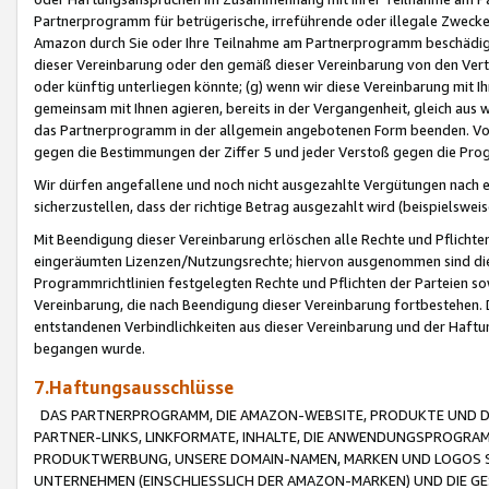
Partnerprogramm für betrügerische, irreführende oder illegale Zwecke
Amazon durch Sie oder Ihre Teilnahme am Partnerprogramm beschädig
dieser Vereinbarung oder den gemäß dieser Vereinbarung von den Vertr
oder künftig unterliegen könnte; (g) wenn wir diese Vereinbarung mit I
gemeinsam mit Ihnen agieren, bereits in der Vergangenheit, gleich aus
das Partnerprogramm in der allgemein angebotenen Form beenden. Vors
gegen die Bestimmungen der Ziffer 5 und jeder Verstoß gegen die Prog
Wir dürfen angefallene und noch nicht ausgezahlte Vergütungen nach 
sicherzustellen, dass der richtige Betrag ausgezahlt wird (beispielsw
Mit Beendigung dieser Vereinbarung erlöschen alle Rechte und Pflichte
eingeräumten Lizenzen/Nutzungsrechte; hiervon ausgenommen sind die in 
Programmrichtlinien festgelegten Rechte und Pflichten der Parteien sow
Vereinbarung, die nach Beendigung dieser Vereinbarung fortbestehen. D
entstandenen Verbindlichkeiten aus dieser Vereinbarung und der Haft
begangen wurde.
7.Haftungsausschlüsse
DAS PARTNERPROGRAMM, DIE AMAZON-WEBSITE, PRODUKTE UND DI
PARTNER-LINKS, LINKFORMATE, INHALTE, DIE ANWENDUNGSPROGR
PRODUKTWERBUNG, UNSERE DOMAIN-NAMEN, MARKEN UND LOGOS S
UNTERNEHMEN (EINSCHLIESSLICH DER AMAZON-MARKEN) UND DIE GE