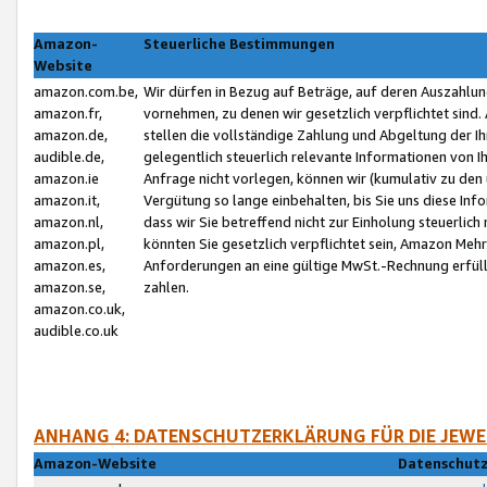
Amazon-
Steuerliche Bestimmungen
Website
amazon.com.be,
Wir dürfen in Bezug auf Beträge, auf deren Auszahlun
amazon.fr,
vornehmen, zu denen wir gesetzlich verpflichtet sind
amazon.de,
stellen die vollständige Zahlung und Abgeltung der 
audible.de,
gelegentlich steuerlich relevante Informationen von I
amazon.ie
Anfrage nicht vorlegen, können wir (kumulativ zu de
amazon.it,
Vergütung so lange einbehalten, bis Sie uns diese Inf
amazon.nl,
dass wir Sie betreffend nicht zur Einholung steuerlich 
amazon.pl,
könnten Sie gesetzlich verpflichtet sein, Amazon Meh
amazon.es,
Anforderungen an eine gültige MwSt.-Rechnung erfüllt
amazon.se,
zahlen.
amazon.co.uk,
audible.co.uk
ANHANG 4: DATENSCHUTZERKLÄRUNG FÜR DIE JEWE
Amazon-Website
Datenschutz