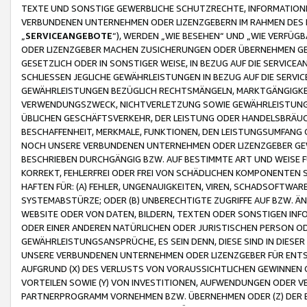
TEXTE UND SONSTIGE GEWERBLICHE SCHUTZRECHTE, INFORMATIONE
VERBUNDENEN UNTERNEHMEN ODER LIZENZGEBERN IM RAHMEN DES
„
SERVICEANGEBOTE
“), WERDEN „WIE BESEHEN“ UND „WIE VERFÜ
ODER LIZENZGEBER MACHEN ZUSICHERUNGEN ODER ÜBERNEHMEN GEW
GESETZLICH ODER IN SONSTIGER WEISE, IN BEZUG AUF DIE SERVI
SCHLIESSEN JEGLICHE GEWÄHRLEISTUNGEN IN BEZUG AUF DIE SERVI
GEWÄHRLEISTUNGEN BEZÜGLICH RECHTSMÄNGELN, MARKTGÄNGIGKEIT
VERWENDUNGSZWECK, NICHTVERLETZUNG SOWIE GEWÄHRLEISTUNGEN 
ÜBLICHEN GESCHÄFTSVERKEHR, DER LEISTUNG ODER HANDELSBRÄUCH
BESCHAFFENHEIT, MERKMALE, FUNKTIONEN, DEN LEISTUNGSUMFANG 
NOCH UNSERE VERBUNDENEN UNTERNEHMEN ODER LIZENZGEBER GEWÄ
BESCHRIEBEN DURCHGÄNGIG BZW. AUF BESTIMMTE ART UND WEISE
KORREKT, FEHLERFREI ODER FREI VON SCHÄDLICHEN KOMPONENTEN
HAFTEN FÜR: (A) FEHLER, UNGENAUIGKEITEN, VIREN, SCHADSOFTW
SYSTEMABSTÜRZE; ODER (B) UNBERECHTIGTE ZUGRIFFE AUF BZW. 
WEBSITE ODER VON DATEN, BILDERN, TEXTEN ODER SONSTIGEN INF
ODER EINER ANDEREN NATÜRLICHEN ODER JURISTISCHEN PERSON OD
GEWÄHRLEISTUNGSANSPRÜCHE, ES SEIN DENN, DIESE SIND IN DIES
UNSERE VERBUNDENEN UNTERNEHMEN ODER LIZENZGEBER FÜR EN
AUFGRUND (X) DES VERLUSTS VON VORAUSSICHTLICHEN GEWINNEN
VORTEILEN SOWIE (Y) VON INVESTITIONEN, AUFWENDUNGEN ODER VE
PARTNERPROGRAMM VORNEHMEN BZW. ÜBERNEHMEN ODER (Z) DER 