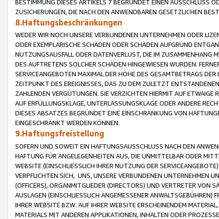
BESTIMMUNG DIESES ARTIKELS 7 BEGRÜNDET EINEN AUSSCHLUSS 
ZUSICHERUNGEN, DIE NACH DEN ANWENDBAREN GESETZLICHEN BE
8.Haftungsbeschränkungen
WEDER WIR NOCH UNSERE VERBUNDENEN UNTERNEHMEN ODER LIZEN
ODER EXEMPLARISCHE SCHÄDEN ODER SCHÄDEN AUFGRUND ENTGANG
NUTZUNGSAUSFALL ODER DATENVERLUST, DIE IM ZUSAMMENHANG MI
DES AUFTRETENS SOLCHER SCHÄDEN HINGEWIESEN WURDEN. FERN
SERVICEANGEBOTEN MAXIMAL DER HÖHE DES GESAMTBETRAGS DER 
ZEITPUNKT DES EREIGNISSES, DAS ZU DEM ZULETZT ENTSTANDENE
ZAHLENDEN VERGÜTUNGEN. SIE VERZICHTEN HIERMIT AUF ETWAIGE 
AUF ERFÜLLUNGSKLAGE, UNTERLASSUNGSKLAGE ODER ANDERE RECHT
DIESES ABSATZES BEGRÜNDET EINE EINSCHRÄNKUNG VON HAFTUNG
EINGESCHRÄNKT WERDEN KÖNNEN.
9.Haftungsfreistellung
SOFERN UND SOWEIT EIN HAFTUNGSAUSSCHLUSS NACH DEN ANWENDB
HAFTUNG FÜR ANGELEGENHEITEN AUS, DIE UNMITTELBAR ODER MITT
WEBSITE (EINSCHLIESSLICH IHRER NUTZUNG DER SERVICEANGEBOTE)
VERPFLICHTEN SICH, UNS, UNSERE VERBUNDENEN UNTERNEHMEN UN
(OFFICERS), ORGANMITGLIEDER (DIRECTORS) UND VERTRETER VON 
AUSLAGEN (EINSCHLIESSLICH ANGEMESSENER ANWALTSGEBÜHREN) FR
IHRER WEBSITE BZW. AUF IHRER WEBSITE ERSCHEINENDEM MATERIAL
MATERIALS MIT ANDEREN APPLIKATIONEN, INHALTEN ODER PROZESSE