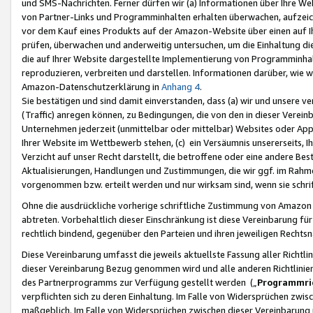
und SMS-Nachrichten. Ferner dürfen wir (a) Informationen über Ihre We
von Partner-Links und Programminhalten erhalten überwachen, aufzei
vor dem Kauf eines Produkts auf der Amazon-Website über einen auf Ih
prüfen, überwachen und anderweitig untersuchen, um die Einhaltung dies
die auf Ihrer Website dargestellte Implementierung von Programminhalt
reproduzieren, verbreiten und darstellen. Informationen darüber, wie w
Amazon-Datenschutzerklärung in
Anhang 4
.
Sie bestätigen und sind damit einverstanden, dass (a) wir und unsere 
(Traffic) anregen können, zu Bedingungen, die von den in dieser Vere
Unternehmen jederzeit (unmittelbar oder mittelbar) Websites oder Appl
Ihrer Website im Wettbewerb stehen, (c) ein Versäumnis unsererseits, I
Verzicht auf unser Recht darstellt, die betroffene oder eine andere B
Aktualisierungen, Handlungen und Zustimmungen, die wir ggf. im Rahme
vorgenommen bzw. erteilt werden und nur wirksam sind, wenn sie schri
Ohne die ausdrückliche vorherige schriftliche Zustimmung von Amazon
abtreten. Vorbehaltlich dieser Einschränkung ist diese Vereinbarung f
rechtlich bindend, gegenüber den Parteien und ihren jeweiligen Rech
Diese Vereinbarung umfasst die jeweils aktuellste Fassung aller Richtli
dieser Vereinbarung Bezug genommen wird und alle anderen Richtlinie
des Partnerprogramms zur Verfügung gestellt werden („
Programmric
verpflichten sich zu deren Einhaltung. Im Falle von Widersprüchen zwi
maßgeblich. Im Falle von Widersprüchen zwischen dieser Vereinbarun