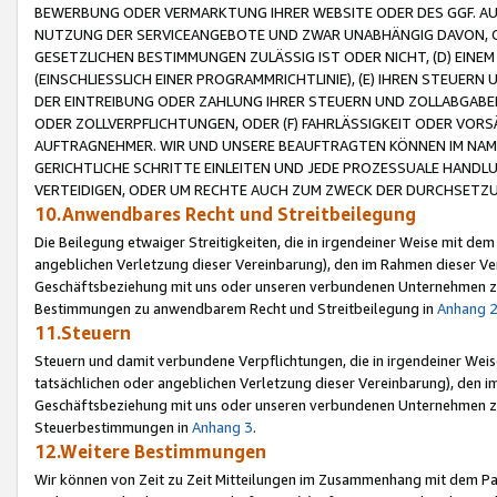
BEWERBUNG ODER VERMARKTUNG IHRER WEBSITE ODER DES GGF. AUF 
NUTZUNG DER SERVICEANGEBOTE UND ZWAR UNABHÄNGIG DAVON, O
GESETZLICHEN BESTIMMUNGEN ZULÄSSIG IST ODER NICHT, (D) EINE
(EINSCHLIESSLICH EINER PROGRAMMRICHTLINIE), (E) IHREN STEUER
DER EINTREIBUNG ODER ZAHLUNG IHRER STEUERN UND ZOLLABGAB
ODER ZOLLVERPFLICHTUNGEN, ODER (F) FAHRLÄSSIGKEIT ODER VORS
AUFTRAGNEHMER. WIR UND UNSERE BEAUFTRAGTEN KÖNNEN IM NAME
GERICHTLICHE SCHRITTE EINLEITEN UND JEDE PROZESSUALE HAND
VERTEIDIGEN, ODER UM RECHTE AUCH ZUM ZWECK DER DURCHSETZU
10.Anwendbares Recht und Streitbeilegung
Die Beilegung etwaiger Streitigkeiten, die in irgendeiner Weise mit de
angeblichen Verletzung dieser Vereinbarung), den im Rahmen dieser Ve
Geschäftsbeziehung mit uns oder unseren verbundenen Unternehmen zu
Bestimmungen zu anwendbarem Recht und Streitbeilegung in
Anhang 
11.Steuern
Steuern und damit verbundene Verpflichtungen, die in irgendeiner Wei
tatsächlichen oder angeblichen Verletzung dieser Vereinbarung), den 
Geschäftsbeziehung mit uns oder unseren verbundenen Unternehmen z
Steuerbestimmungen in
Anhang 3
.
12.Weitere Bestimmungen
Wir können von Zeit zu Zeit Mitteilungen im Zusammenhang mit dem Par