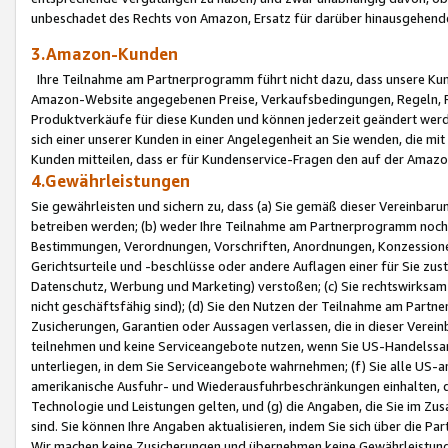
unbeschadet des Rechts von Amazon, Ersatz für darüber hinausgehen
3.Amazon-Kunden
Ihre Teilnahme am Partnerprogramm führt nicht dazu, dass unsere Kun
Amazon-Website angegebenen Preise, Verkaufsbedingungen, Regeln, Ri
Produktverkäufe für diese Kunden und können jederzeit geändert werde
sich einer unserer Kunden in einer Angelegenheit an Sie wenden, die 
Kunden mitteilen, dass er für Kundenservice-Fragen den auf der Ama
4.Gewährleistungen
Sie gewährleisten und sichern zu, dass (a) Sie gemäß dieser Vereinba
betreiben werden; (b) weder Ihre Teilnahme am Partnerprogramm noch d
Bestimmungen, Verordnungen, Vorschriften, Anordnungen, Konzessionen,
Gerichtsurteile und -beschlüsse oder andere Auflagen einer für Sie zu
Datenschutz, Werbung und Marketing) verstoßen; (c) Sie rechtswirksam 
nicht geschäftsfähig sind); (d) Sie den Nutzen der Teilnahme am Partne
Zusicherungen, Garantien oder Aussagen verlassen, die in dieser Verein
teilnehmen und keine Serviceangebote nutzen, wenn Sie US-Handelssa
unterliegen, in dem Sie Serviceangebote wahrnehmen; (f) Sie alle US
amerikanische Ausfuhr- und Wiederausfuhrbeschränkungen einhalten, 
Technologie und Leistungen gelten, und (g) die Angaben, die Sie im 
sind. Sie können Ihre Angaben aktualisieren, indem Sie sich über die 
Wir machen keine Zusicherungen und übernehmen keine Gewährleistun