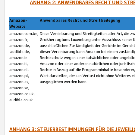
ANHANG 2: ANWENDBARES RECHT UND STRE
Amazon-
Anwendbares Recht und Streitbeilegung
Website
amazon.com.be,
Diese Vereinbarung und Streitigkeiten aller Art, die 
amazon.fr,
Großherzogtums Luxemburg unter Ausschluss seiner Kol
amazon.de,
ausschließlichen Zuständigkeit der Gerichte im Geri
audible.de,
dieser Vereinbarung kann Amazon bei einem zuständig
amazon.ie
Rechtsschutz wegen einer tatsächlichen oder angebli
amazon.it,
Amazon oder einer anderen natürlichen oder juristisc
amazon.nl,
Rechte in Bezug auf die Programminhalte besonderer,
amazon.pl,
Wert darstellen, dessen Verlust nicht ohne Weiteres e
amazon.es,
ausgeglichen werden kann.
amazon.se,
amazon.co.uk,
audible.co.uk
ANHANG 3: STEUERBESTIMMUNGEN FÜR DIE JEWEIL