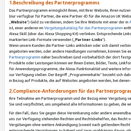
1.Beschreibung des Partnerprogramms
Das Partnerprogramm ermöglicht Ihnen, mit Ihrer Website, Ihren nutzer
(nur verfügbar für Partner, die eine Partner-ID für die Amazon UK We
„
Website
“) Geld zu verdienen, indem Sie Ihre Website mit einer der in
ist, einer anderen im
Vergütungskatalog für das Partnerprogramm
enth
Alexa Skill (über das Alexa Shopping Kit) verlinken. Entsprechende Lin
markierten Link-Formate verwenden („
Partner-Links
“).
Wenn unsere Kunden die Partner-Links anklicken oder sich damit verbi
angeboten werden, oder andere Handlungen vornehmen, können Sie eine
Partnerprogramm
näher beschrieben (und vorbehaltlich der dort festg
Produkte oder Leistungen können wir Ihnen Daten, Bilder, Texte, Linkfo
für Anwendungsprogramme, die Alexa-Funktionalität und weitere Inf
zur Verfügung stellen. Der Begriff „Programminhalte“ bezieht sich dabe
in Bezug auf Produkte, die auf Websites angeboten werden, bei denen 
2.Compliance-Anforderungen für das Partnerprog
Ihre Teilnahme am Partnerprogramm und der Bezug einer Vergütung setz
Sie sind verpflichtet, uns umgehend alle Informationen zu geben, die w
Für den Fall, dass Sie gegen diese Vereinbarung oder andere anwendba
uns zur Verfügung stehenden Rechten und Rechtsbehelfen, das Recht vo
Vergütungen ohne weitere Ankündigung (soweit nach geltendem Recht z
entsprechende Vergütungen zu haben) und zwar unabhängig davon, ob 