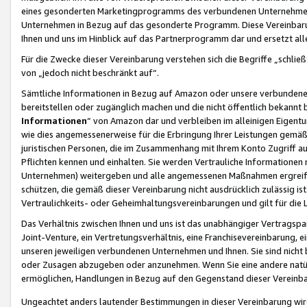
eines gesonderten Marketingprogramms des verbundenen Unternehmens
Unternehmen in Bezug auf das gesonderte Programm. Diese Vereinbarung
Ihnen und uns im Hinblick auf das Partnerprogramm dar und ersetzt al
Für die Zwecke dieser Vereinbarung verstehen sich die Begriffe „schließ
von „jedoch nicht beschränkt auf“.
Sämtliche Informationen in Bezug auf Amazon oder unsere verbunde
bereitstellen oder zugänglich machen und die nicht öffentlich bekannt bz
Informationen
“ von Amazon dar und verbleiben im alleinigen Eigent
wie dies angemessenerweise für die Erbringung Ihrer Leistungen gemäß d
juristischen Personen, die im Zusammenhang mit Ihrem Konto Zugriff au
Pflichten kennen und einhalten. Sie werden Vertrauliche Informationen 
Unternehmen) weitergeben und alle angemessenen Maßnahmen ergreifen
schützen, die gemäß dieser Vereinbarung nicht ausdrücklich zulässig is
Vertraulichkeits- oder Geheimhaltungsvereinbarungen und gilt für die
Das Verhältnis zwischen Ihnen und uns ist das unabhängiger Vertragspa
Joint-Venture, ein Vertretungsverhältnis, eine Franchisevereinbarung, 
unseren jeweiligen verbundenen Unternehmen und Ihnen. Sie sind ni
oder Zusagen abzugeben oder anzunehmen. Wenn Sie eine andere natürli
ermöglichen, Handlungen in Bezug auf den Gegenstand dieser Vereinbar
Ungeachtet anders lautender Bestimmungen in dieser Vereinbarung wird