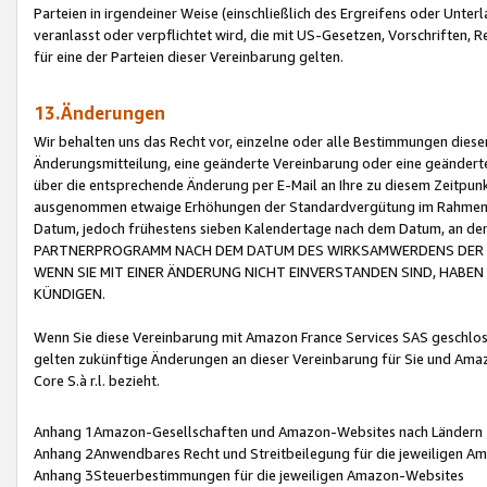
Parteien in irgendeiner Weise (einschließlich des Ergreifens oder Unt
veranlasst oder verpflichtet wird, die mit US-Gesetzen, Vorschriften,
für eine der Parteien dieser Vereinbarung gelten.
13.Änderungen
Wir behalten uns das Recht vor, einzelne oder alle Bestimmungen diese
Änderungsmitteilung, eine geänderte Vereinbarung oder eine geänderte 
über die entsprechende Änderung per E-Mail an Ihre zu diesem Zeitpun
ausgenommen etwaige Erhöhungen der Standardvergütung im Rahmen
Datum, jedoch frühestens sieben Kalendertage nach dem Datum, an de
PARTNERPROGRAMM NACH DEM DATUM DES WIRKSAMWERDENS DER Ä
WENN SIE MIT EINER ÄNDERUNG NICHT EINVERSTANDEN SIND, HABEN S
KÜNDIGEN.
Wenn Sie diese Vereinbarung mit Amazon France Services SAS geschlo
gelten zukünftige Änderungen an dieser Vereinbarung für Sie und Ama
Core S.à r.l. bezieht.
Anhang 1Amazon-Gesellschaften und Amazon-Websites nach Ländern
Anhang 2Anwendbares Recht und Streitbeilegung für die jeweiligen 
Anhang 3Steuerbestimmungen für die jeweiligen Amazon-Websites