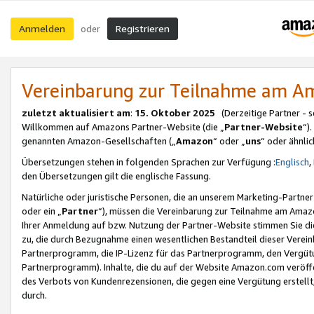
Anmelden
Registrieren
oder
Vereinbarung zur Teilnahme am 
zuletzt aktualisiert am
:
15. Oktober 2025
(Derzeitige Partner - 
Willkommen auf Amazons Partner-Website (die „
Partner-Website
“)
genannten Amazon-Gesellschaften („
Amazon
“ oder „
uns
“ oder ähnli
Übersetzungen stehen in folgenden Sprachen zur Verfügung :
Englisch
,
den Übersetzungen gilt die englische Fassung.
Natürliche oder juristische Personen, die an unserem Marketing-Partn
oder ein „
Partner
“), müssen die Vereinbarung zur Teilnahme am Ama
Ihrer Anmeldung auf bzw. Nutzung der Partner-Website stimmen Sie die
zu, die durch Bezugnahme einen wesentlichen Bestandteil dieser Verei
Partnerprogramm, die IP-Lizenz für das Partnerprogramm, den Vergütu
Partnerprogramm). Inhalte, die du auf der Website Amazon.com veröffe
des Verbots von Kundenrezensionen, die gegen eine Vergütung erstellt, 
durch.