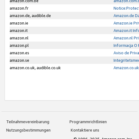
amazon.com.be
amazon.com.b
amazon.fr
Notice:Protec
amazon.de, audible.de
Amazon.de Da
amazon.ie
Amazon.ie Pri
amazon.it
Amazon.it Inf
amazon.nl
Amazon.nl Pri
amazon.pl
Informacja O
amazon.es
Aviso de Priv
amazon.se
Integritetsm
amazon.co.uk, audible.co.uk
Amazon.co.uk 
Teilnahmevereinbarung
Programmrichtlinien
Nutzungsbestimmungen
Kontaktiere uns