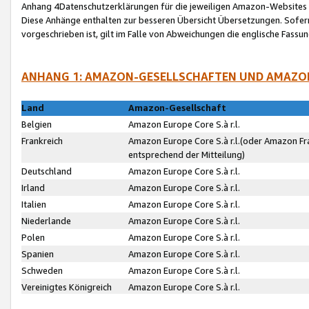
Anhang 4Datenschutzerklärungen für die jeweiligen Amazon-Websites
Diese Anhänge enthalten zur besseren Übersicht Übersetzungen. Sofe
vorgeschrieben ist, gilt im Falle von Abweichungen die englische Fass
ANHANG 1: AMAZON-GESELLSCHAFTEN UND AMAZO
Land
Amazon-Gesellschaft
Belgien
Amazon Europe Core S.à r.l.
Frankreich
Amazon Europe Core S.à r.l.(oder Amazon Fr
entsprechend der Mitteilung)
Deutschland
Amazon Europe Core S.à r.l.
Irland
Amazon Europe Core S.à r.l.
Italien
Amazon Europe Core S.à r.l.
Niederlande
Amazon Europe Core S.à r.l.
Polen
Amazon Europe Core S.à r.l.
Spanien
Amazon Europe Core S.à r.l.
Schweden
Amazon Europe Core S.à r.l.
Vereinigtes Königreich
Amazon Europe Core S.à r.l.