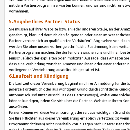
mit dem Partnerprogramm erwarten können, und wir sind nicht für etwa
vornehmen.
5.Angabe Ihres Partner-Status
Sie müssen auf Ihrer Website bzw. an jeder anderen Stelle, an der Am
genehmigt, klar und deutlich den folgenden oder einen im Wesentlichen
Partner verdiene ich an qualifizierten Verkäufen“. Abgesehen von die
werden Sie ohne unsere vorherige schriftliche Zustimmung keine weite
Partnerprogramm machen. Sie dürfen die zwischen uns und Ihnen best
(einschließlich der expliziten oder impliziten Aussage, dass Amazon Si
dass eine Verbindung zwischen Amazon und Ihnen oder einer anderen natü
vorliegenden Vereinbarung ausdrücklich gestattet ist.
6.Laufzeit und Kündigung
Die Laufzeit dieser Vereinbarung beginnt mit Ihrer Anmeldung für die 
jederzeit ordentlich oder aus wichtigem Grund durch schriftliche Kündi
automatisch und unter Ausschluss des Gerichtswegs), wobei eine solch
können kündigen, indem Sie sich über die Partner-Website in Ihrem Ko
auswählen.
Ferner können wir diese Vereinbarung jederzeit aus wichtigem Grund dur
Sie Ihre Pflichten aus dieser Vereinbarung erheblich verletzen; (b) wen
Programmrichtlinien) nicht innerhalb von 7 Tagen nach unserer Benachr
oder Haftungsansprüchen im Zusammenhang mit Ihrer Teilnahme am Pa