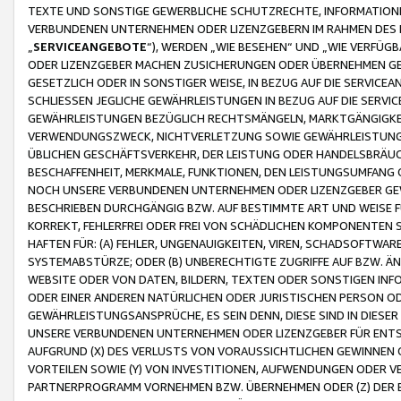
TEXTE UND SONSTIGE GEWERBLICHE SCHUTZRECHTE, INFORMATIONE
VERBUNDENEN UNTERNEHMEN ODER LIZENZGEBERN IM RAHMEN DES
„
SERVICEANGEBOTE
“), WERDEN „WIE BESEHEN“ UND „WIE VERFÜ
ODER LIZENZGEBER MACHEN ZUSICHERUNGEN ODER ÜBERNEHMEN GEW
GESETZLICH ODER IN SONSTIGER WEISE, IN BEZUG AUF DIE SERVI
SCHLIESSEN JEGLICHE GEWÄHRLEISTUNGEN IN BEZUG AUF DIE SERVI
GEWÄHRLEISTUNGEN BEZÜGLICH RECHTSMÄNGELN, MARKTGÄNGIGKEIT
VERWENDUNGSZWECK, NICHTVERLETZUNG SOWIE GEWÄHRLEISTUNGEN 
ÜBLICHEN GESCHÄFTSVERKEHR, DER LEISTUNG ODER HANDELSBRÄUCH
BESCHAFFENHEIT, MERKMALE, FUNKTIONEN, DEN LEISTUNGSUMFANG 
NOCH UNSERE VERBUNDENEN UNTERNEHMEN ODER LIZENZGEBER GEWÄ
BESCHRIEBEN DURCHGÄNGIG BZW. AUF BESTIMMTE ART UND WEISE
KORREKT, FEHLERFREI ODER FREI VON SCHÄDLICHEN KOMPONENTEN
HAFTEN FÜR: (A) FEHLER, UNGENAUIGKEITEN, VIREN, SCHADSOFTW
SYSTEMABSTÜRZE; ODER (B) UNBERECHTIGTE ZUGRIFFE AUF BZW. 
WEBSITE ODER VON DATEN, BILDERN, TEXTEN ODER SONSTIGEN INF
ODER EINER ANDEREN NATÜRLICHEN ODER JURISTISCHEN PERSON OD
GEWÄHRLEISTUNGSANSPRÜCHE, ES SEIN DENN, DIESE SIND IN DIES
UNSERE VERBUNDENEN UNTERNEHMEN ODER LIZENZGEBER FÜR EN
AUFGRUND (X) DES VERLUSTS VON VORAUSSICHTLICHEN GEWINNEN
VORTEILEN SOWIE (Y) VON INVESTITIONEN, AUFWENDUNGEN ODER VE
PARTNERPROGRAMM VORNEHMEN BZW. ÜBERNEHMEN ODER (Z) DER 