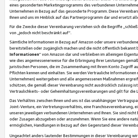
eines gesonderten Marketingprogramms des verbundenen Unternehmens
Unternehmen in Bezug auf das gesonderte Programm. Diese Vereinbarung
Ihnen und uns im Hinblick auf das Partnerprogramm dar und ersetzt al
Für die Zwecke dieser Vereinbarung verstehen sich die Begriffe „schließ
von „jedoch nicht beschränkt auf“.
Sämtliche Informationen in Bezug auf Amazon oder unsere verbunde
bereitstellen oder zugänglich machen und die nicht öffentlich bekannt bz
Informationen
“ von Amazon dar und verbleiben im alleinigen Eigent
wie dies angemessenerweise für die Erbringung Ihrer Leistungen gemäß d
juristischen Personen, die im Zusammenhang mit Ihrem Konto Zugriff au
Pflichten kennen und einhalten. Sie werden Vertrauliche Informationen 
Unternehmen) weitergeben und alle angemessenen Maßnahmen ergreifen
schützen, die gemäß dieser Vereinbarung nicht ausdrücklich zulässig is
Vertraulichkeits- oder Geheimhaltungsvereinbarungen und gilt für die
Das Verhältnis zwischen Ihnen und uns ist das unabhängiger Vertragspa
Joint-Venture, ein Vertretungsverhältnis, eine Franchisevereinbarung, 
unseren jeweiligen verbundenen Unternehmen und Ihnen. Sie sind ni
oder Zusagen abzugeben oder anzunehmen. Wenn Sie eine andere natürli
ermöglichen, Handlungen in Bezug auf den Gegenstand dieser Vereinbar
Ungeachtet anders lautender Bestimmungen in dieser Vereinbarung wird