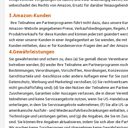
unbeschadet des Rechts von Amazon, Ersatz für darüber hinausgehen
3.Amazon-Kunden
Ihre Teilnahme am Partnerprogramm führt nicht dazu, dass unsere Kun
Amazon-Website angegebenen Preise, Verkaufsbedingungen, Regeln, Ri
Produktverkäufe für diese Kunden und können jederzeit geändert werde
sich einer unserer Kunden in einer Angelegenheit an Sie wenden, die 
Kunden mitteilen, dass er für Kundenservice-Fragen den auf der Ama
4.Gewährleistungen
Sie gewährleisten und sichern zu, dass (a) Sie gemäß dieser Vereinba
betreiben werden; (b) weder Ihre Teilnahme am Partnerprogramm noch d
Bestimmungen, Verordnungen, Vorschriften, Anordnungen, Konzessionen,
Gerichtsurteile und -beschlüsse oder andere Auflagen einer für Sie zu
Datenschutz, Werbung und Marketing) verstoßen; (c) Sie rechtswirksam 
nicht geschäftsfähig sind); (d) Sie den Nutzen der Teilnahme am Partne
Zusicherungen, Garantien oder Aussagen verlassen, die in dieser Verein
teilnehmen und keine Serviceangebote nutzen, wenn Sie US-Handelssa
unterliegen, in dem Sie Serviceangebote wahrnehmen; (f) Sie alle US
amerikanische Ausfuhr- und Wiederausfuhrbeschränkungen einhalten, 
Technologie und Leistungen gelten, und (g) die Angaben, die Sie im 
sind. Sie können Ihre Angaben aktualisieren, indem Sie sich über die 
Wir machen keine Zusicherungen und übernehmen keine Gewährleistun