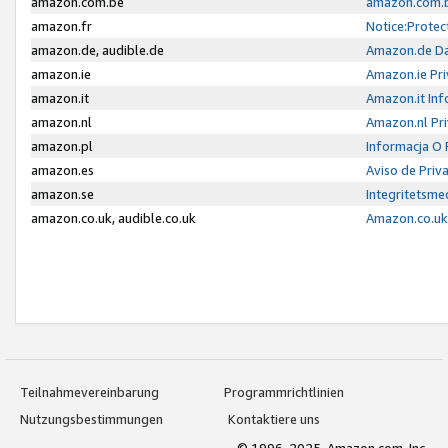
amazon.com.be
amazon.com.b
amazon.fr
Notice:Protec
amazon.de, audible.de
Amazon.de Da
amazon.ie
Amazon.ie Pri
amazon.it
Amazon.it Inf
amazon.nl
Amazon.nl Pri
amazon.pl
Informacja O
amazon.es
Aviso de Priv
amazon.se
Integritetsm
amazon.co.uk, audible.co.uk
Amazon.co.uk 
Teilnahmevereinbarung
Programmrichtlinien
Nutzungsbestimmungen
Kontaktiere uns