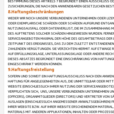
BESTIMMUNG DIESES ARTIKELS 7 BEGRÜNDET EINEN AUSSCHLUSS 
ZUSICHERUNGEN, DIE NACH DEN ANWENDBAREN GESETZLICHEN BE
8.Haftungsbeschränkungen
WEDER WIR NOCH UNSERE VERBUNDENEN UNTERNEHMEN ODER LIZEN
ODER EXEMPLARISCHE SCHÄDEN ODER SCHÄDEN AUFGRUND ENTGANG
NUTZUNGSAUSFALL ODER DATENVERLUST, DIE IM ZUSAMMENHANG MI
DES AUFTRETENS SOLCHER SCHÄDEN HINGEWIESEN WURDEN. FERN
SERVICEANGEBOTEN MAXIMAL DER HÖHE DES GESAMTBETRAGS DER 
ZEITPUNKT DES EREIGNISSES, DAS ZU DEM ZULETZT ENTSTANDENE
ZAHLENDEN VERGÜTUNGEN. SIE VERZICHTEN HIERMIT AUF ETWAIGE 
AUF ERFÜLLUNGSKLAGE, UNTERLASSUNGSKLAGE ODER ANDERE RECHT
DIESES ABSATZES BEGRÜNDET EINE EINSCHRÄNKUNG VON HAFTUNG
EINGESCHRÄNKT WERDEN KÖNNEN.
9.Haftungsfreistellung
SOFERN UND SOWEIT EIN HAFTUNGSAUSSCHLUSS NACH DEN ANWENDB
HAFTUNG FÜR ANGELEGENHEITEN AUS, DIE UNMITTELBAR ODER MITT
WEBSITE (EINSCHLIESSLICH IHRER NUTZUNG DER SERVICEANGEBOTE)
VERPFLICHTEN SICH, UNS, UNSERE VERBUNDENEN UNTERNEHMEN UN
(OFFICERS), ORGANMITGLIEDER (DIRECTORS) UND VERTRETER VON 
AUSLAGEN (EINSCHLIESSLICH ANGEMESSENER ANWALTSGEBÜHREN) FR
IHRER WEBSITE BZW. AUF IHRER WEBSITE ERSCHEINENDEM MATERIAL
MATERIALS MIT ANDEREN APPLIKATIONEN, INHALTEN ODER PROZESSE