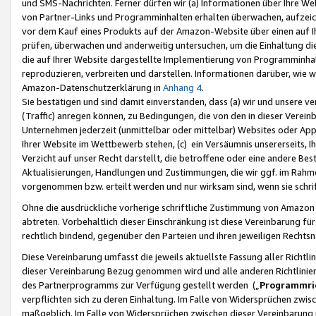
und SMS-Nachrichten. Ferner dürfen wir (a) Informationen über Ihre We
von Partner-Links und Programminhalten erhalten überwachen, aufzei
vor dem Kauf eines Produkts auf der Amazon-Website über einen auf Ih
prüfen, überwachen und anderweitig untersuchen, um die Einhaltung dies
die auf Ihrer Website dargestellte Implementierung von Programminhalt
reproduzieren, verbreiten und darstellen. Informationen darüber, wie w
Amazon-Datenschutzerklärung in
Anhang 4
.
Sie bestätigen und sind damit einverstanden, dass (a) wir und unsere 
(Traffic) anregen können, zu Bedingungen, die von den in dieser Vere
Unternehmen jederzeit (unmittelbar oder mittelbar) Websites oder Appl
Ihrer Website im Wettbewerb stehen, (c) ein Versäumnis unsererseits, I
Verzicht auf unser Recht darstellt, die betroffene oder eine andere B
Aktualisierungen, Handlungen und Zustimmungen, die wir ggf. im Rahme
vorgenommen bzw. erteilt werden und nur wirksam sind, wenn sie schri
Ohne die ausdrückliche vorherige schriftliche Zustimmung von Amazon
abtreten. Vorbehaltlich dieser Einschränkung ist diese Vereinbarung f
rechtlich bindend, gegenüber den Parteien und ihren jeweiligen Rech
Diese Vereinbarung umfasst die jeweils aktuellste Fassung aller Richtli
dieser Vereinbarung Bezug genommen wird und alle anderen Richtlinie
des Partnerprogramms zur Verfügung gestellt werden („
Programmric
verpflichten sich zu deren Einhaltung. Im Falle von Widersprüchen zwi
maßgeblich. Im Falle von Widersprüchen zwischen dieser Vereinbarun