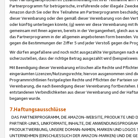
Partnerprogramm für betrügerische, irreführende oder illegale Zwecke
Amazon durch Sie oder Ihre Teilnahme am Partnerprogramm beschädig
dieser Vereinbarung oder den gemäß dieser Vereinbarung von den Vertr
oder künftig unterliegen könnte; (g) wenn wir diese Vereinbarung mit I
gemeinsam mit Ihnen agieren, bereits in der Vergangenheit, gleich aus
das Partnerprogramm in der allgemein angebotenen Form beenden. Vors
gegen die Bestimmungen der Ziffer 5 und jeder Verstoß gegen die Prog
Wir dürfen angefallene und noch nicht ausgezahlte Vergütungen nach 
sicherzustellen, dass der richtige Betrag ausgezahlt wird (beispielsw
Mit Beendigung dieser Vereinbarung erlöschen alle Rechte und Pflichte
eingeräumten Lizenzen/Nutzungsrechte; hiervon ausgenommen sind die in 
Programmrichtlinien festgelegten Rechte und Pflichten der Parteien sow
Vereinbarung, die nach Beendigung dieser Vereinbarung fortbestehen. D
entstandenen Verbindlichkeiten aus dieser Vereinbarung und der Haft
begangen wurde.
7.Haftungsausschlüsse
DAS PARTNERPROGRAMM, DIE AMAZON-WEBSITE, PRODUKTE UND DI
PARTNER-LINKS, LINKFORMATE, INHALTE, DIE ANWENDUNGSPROGR
PRODUKTWERBUNG, UNSERE DOMAIN-NAMEN, MARKEN UND LOGOS S
UNTERNEHMEN (EINSCHLIESSLICH DER AMAZON-MARKEN) UND DIE GE