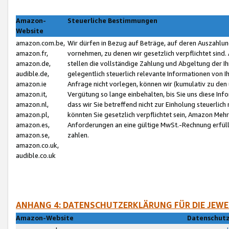
Amazon-
Steuerliche Bestimmungen
Website
amazon.com.be,
Wir dürfen in Bezug auf Beträge, auf deren Auszahlun
amazon.fr,
vornehmen, zu denen wir gesetzlich verpflichtet sind
amazon.de,
stellen die vollständige Zahlung und Abgeltung der 
audible.de,
gelegentlich steuerlich relevante Informationen von I
amazon.ie
Anfrage nicht vorlegen, können wir (kumulativ zu de
amazon.it,
Vergütung so lange einbehalten, bis Sie uns diese Inf
amazon.nl,
dass wir Sie betreffend nicht zur Einholung steuerlich 
amazon.pl,
könnten Sie gesetzlich verpflichtet sein, Amazon Meh
amazon.es,
Anforderungen an eine gültige MwSt.-Rechnung erfüllt
amazon.se,
zahlen.
amazon.co.uk,
audible.co.uk
ANHANG 4: DATENSCHUTZERKLÄRUNG FÜR DIE JEWE
Amazon-Website
Datenschutz