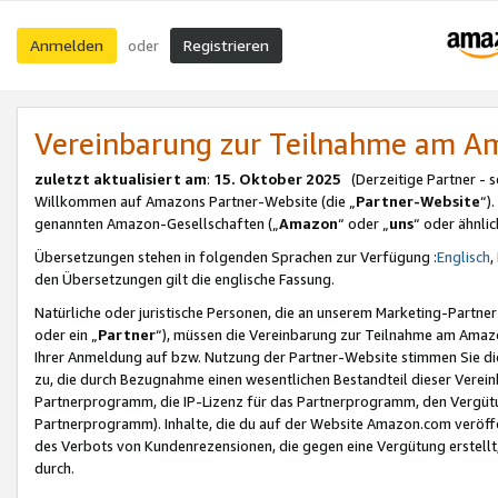
Anmelden
Registrieren
oder
Vereinbarung zur Teilnahme am 
zuletzt aktualisiert am
:
15. Oktober 2025
(Derzeitige Partner - 
Willkommen auf Amazons Partner-Website (die „
Partner-Website
“)
genannten Amazon-Gesellschaften („
Amazon
“ oder „
uns
“ oder ähnli
Übersetzungen stehen in folgenden Sprachen zur Verfügung :
Englisch
,
den Übersetzungen gilt die englische Fassung.
Natürliche oder juristische Personen, die an unserem Marketing-Partn
oder ein „
Partner
“), müssen die Vereinbarung zur Teilnahme am Ama
Ihrer Anmeldung auf bzw. Nutzung der Partner-Website stimmen Sie die
zu, die durch Bezugnahme einen wesentlichen Bestandteil dieser Verei
Partnerprogramm, die IP-Lizenz für das Partnerprogramm, den Vergütu
Partnerprogramm). Inhalte, die du auf der Website Amazon.com veröffe
des Verbots von Kundenrezensionen, die gegen eine Vergütung erstellt, 
durch.