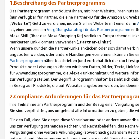
1.Beschreibung des Partnerprogramms
Das Partnerprogramm ermöglicht Ihnen, mit Ihrer Website, Ihren nutzer
(nur verfügbar für Partner, die eine Partner-ID für die Amazon UK We
„
Website
“) Geld zu verdienen, indem Sie Ihre Website mit einer der in
ist, einer anderen im
Vergütungskatalog für das Partnerprogramm
enth
Alexa Skill (über das Alexa Shopping Kit) verlinken. Entsprechende Lin
markierten Link-Formate verwenden („
Partner-Links
“).
Wenn unsere Kunden die Partner-Links anklicken oder sich damit verbi
angeboten werden, oder andere Handlungen vornehmen, können Sie eine
Partnerprogramm
näher beschrieben (und vorbehaltlich der dort festg
Produkte oder Leistungen können wir Ihnen Daten, Bilder, Texte, Linkfo
für Anwendungsprogramme, die Alexa-Funktionalität und weitere Inf
zur Verfügung stellen. Der Begriff „Programminhalte“ bezieht sich dabe
in Bezug auf Produkte, die auf Websites angeboten werden, bei denen 
2.Compliance-Anforderungen für das Partnerprog
Ihre Teilnahme am Partnerprogramm und der Bezug einer Vergütung setz
Sie sind verpflichtet, uns umgehend alle Informationen zu geben, die w
Für den Fall, dass Sie gegen diese Vereinbarung oder andere anwendba
uns zur Verfügung stehenden Rechten und Rechtsbehelfen, das Recht vo
Vergütungen ohne weitere Ankündigung (soweit nach geltendem Recht z
entsprechende Vergütungen zu haben) und zwar unabhängig davon, ob 