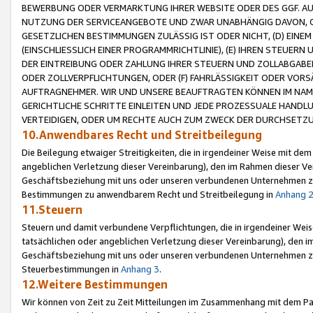
BEWERBUNG ODER VERMARKTUNG IHRER WEBSITE ODER DES GGF. AUF 
NUTZUNG DER SERVICEANGEBOTE UND ZWAR UNABHÄNGIG DAVON, O
GESETZLICHEN BESTIMMUNGEN ZULÄSSIG IST ODER NICHT, (D) EINE
(EINSCHLIESSLICH EINER PROGRAMMRICHTLINIE), (E) IHREN STEUER
DER EINTREIBUNG ODER ZAHLUNG IHRER STEUERN UND ZOLLABGAB
ODER ZOLLVERPFLICHTUNGEN, ODER (F) FAHRLÄSSIGKEIT ODER VORS
AUFTRAGNEHMER. WIR UND UNSERE BEAUFTRAGTEN KÖNNEN IM NAME
GERICHTLICHE SCHRITTE EINLEITEN UND JEDE PROZESSUALE HAND
VERTEIDIGEN, ODER UM RECHTE AUCH ZUM ZWECK DER DURCHSETZU
10.Anwendbares Recht und Streitbeilegung
Die Beilegung etwaiger Streitigkeiten, die in irgendeiner Weise mit de
angeblichen Verletzung dieser Vereinbarung), den im Rahmen dieser Ve
Geschäftsbeziehung mit uns oder unseren verbundenen Unternehmen zu
Bestimmungen zu anwendbarem Recht und Streitbeilegung in
Anhang 
11.Steuern
Steuern und damit verbundene Verpflichtungen, die in irgendeiner Wei
tatsächlichen oder angeblichen Verletzung dieser Vereinbarung), den 
Geschäftsbeziehung mit uns oder unseren verbundenen Unternehmen z
Steuerbestimmungen in
Anhang 3
.
12.Weitere Bestimmungen
Wir können von Zeit zu Zeit Mitteilungen im Zusammenhang mit dem Par