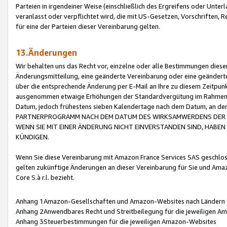
Parteien in irgendeiner Weise (einschließlich des Ergreifens oder Unt
veranlasst oder verpflichtet wird, die mit US-Gesetzen, Vorschriften,
für eine der Parteien dieser Vereinbarung gelten.
13.Änderungen
Wir behalten uns das Recht vor, einzelne oder alle Bestimmungen diese
Änderungsmitteilung, eine geänderte Vereinbarung oder eine geänderte 
über die entsprechende Änderung per E-Mail an Ihre zu diesem Zeitpun
ausgenommen etwaige Erhöhungen der Standardvergütung im Rahmen
Datum, jedoch frühestens sieben Kalendertage nach dem Datum, an de
PARTNERPROGRAMM NACH DEM DATUM DES WIRKSAMWERDENS DER Ä
WENN SIE MIT EINER ÄNDERUNG NICHT EINVERSTANDEN SIND, HABEN S
KÜNDIGEN.
Wenn Sie diese Vereinbarung mit Amazon France Services SAS geschlo
gelten zukünftige Änderungen an dieser Vereinbarung für Sie und Ama
Core S.à r.l. bezieht.
Anhang 1Amazon-Gesellschaften und Amazon-Websites nach Ländern
Anhang 2Anwendbares Recht und Streitbeilegung für die jeweiligen 
Anhang 3Steuerbestimmungen für die jeweiligen Amazon-Websites