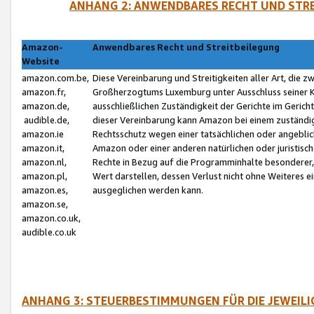
ANHANG 2: ANWENDBARES RECHT UND STRE
Amazon-
Anwendbares Recht und Streitbeilegung
Website
amazon.com.be,
Diese Vereinbarung und Streitigkeiten aller Art, die 
amazon.fr,
Großherzogtums Luxemburg unter Ausschluss seiner Kol
amazon.de,
ausschließlichen Zuständigkeit der Gerichte im Geri
audible.de,
dieser Vereinbarung kann Amazon bei einem zuständig
amazon.ie
Rechtsschutz wegen einer tatsächlichen oder angebli
amazon.it,
Amazon oder einer anderen natürlichen oder juristisc
amazon.nl,
Rechte in Bezug auf die Programminhalte besonderer,
amazon.pl,
Wert darstellen, dessen Verlust nicht ohne Weiteres e
amazon.es,
ausgeglichen werden kann.
amazon.se,
amazon.co.uk,
audible.co.uk
ANHANG 3: STEUERBESTIMMUNGEN FÜR DIE JEWEIL