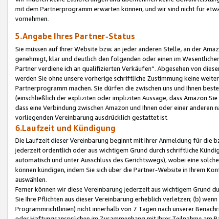
mit dem Partnerprogramm erwarten können, und wir sind nicht für etwa
vornehmen.
5.Angabe Ihres Partner-Status
Sie müssen auf Ihrer Website bzw. an jeder anderen Stelle, an der Am
genehmigt, klar und deutlich den folgenden oder einen im Wesentlichen
Partner verdiene ich an qualifizierten Verkäufen“. Abgesehen von die
werden Sie ohne unsere vorherige schriftliche Zustimmung keine weite
Partnerprogramm machen. Sie dürfen die zwischen uns und Ihnen best
(einschließlich der expliziten oder impliziten Aussage, dass Amazon Si
dass eine Verbindung zwischen Amazon und Ihnen oder einer anderen natü
vorliegenden Vereinbarung ausdrücklich gestattet ist.
6.Laufzeit und Kündigung
Die Laufzeit dieser Vereinbarung beginnt mit Ihrer Anmeldung für die 
jederzeit ordentlich oder aus wichtigem Grund durch schriftliche Kündi
automatisch und unter Ausschluss des Gerichtswegs), wobei eine solch
können kündigen, indem Sie sich über die Partner-Website in Ihrem Ko
auswählen.
Ferner können wir diese Vereinbarung jederzeit aus wichtigem Grund dur
Sie Ihre Pflichten aus dieser Vereinbarung erheblich verletzen; (b) wen
Programmrichtlinien) nicht innerhalb von 7 Tagen nach unserer Benachr
oder Haftungsansprüchen im Zusammenhang mit Ihrer Teilnahme am Pa