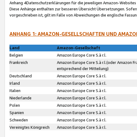
Anhang 4Datenschutzerklärungen für die jeweiligen Amazon-Websites
Diese Anhänge enthalten zur besseren Übersicht Übersetzungen. Sofe
vorgeschrieben ist, gilt im Falle von Abweichungen die englische Fass
ANHANG 1: AMAZON-GESELLSCHAFTEN UND AMAZO
Land
Amazon-Gesellschaft
Belgien
Amazon Europe Core S.à r.l.
Frankreich
Amazon Europe Core S.à r.l.(oder Amazon Fr
entsprechend der Mitteilung)
Deutschland
Amazon Europe Core S.à r.l.
Irland
Amazon Europe Core S.à r.l.
Italien
Amazon Europe Core S.à r.l.
Niederlande
Amazon Europe Core S.à r.l.
Polen
Amazon Europe Core S.à r.l.
Spanien
Amazon Europe Core S.à r.l.
Schweden
Amazon Europe Core S.à r.l.
Vereinigtes Königreich
Amazon Europe Core S.à r.l.