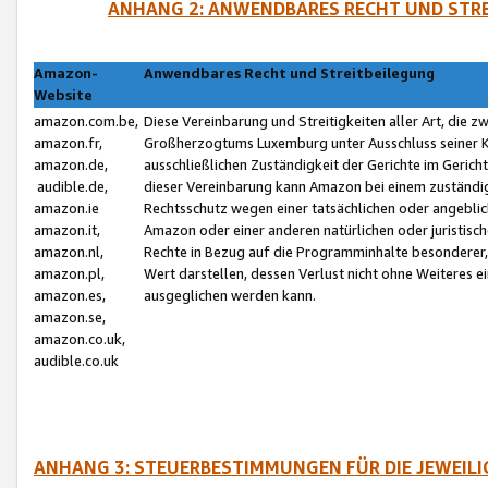
ANHANG 2: ANWENDBARES RECHT UND STRE
Amazon-
Anwendbares Recht und Streitbeilegung
Website
amazon.com.be,
Diese Vereinbarung und Streitigkeiten aller Art, die 
amazon.fr,
Großherzogtums Luxemburg unter Ausschluss seiner Kol
amazon.de,
ausschließlichen Zuständigkeit der Gerichte im Geri
audible.de,
dieser Vereinbarung kann Amazon bei einem zuständig
amazon.ie
Rechtsschutz wegen einer tatsächlichen oder angebli
amazon.it,
Amazon oder einer anderen natürlichen oder juristisc
amazon.nl,
Rechte in Bezug auf die Programminhalte besonderer,
amazon.pl,
Wert darstellen, dessen Verlust nicht ohne Weiteres e
amazon.es,
ausgeglichen werden kann.
amazon.se,
amazon.co.uk,
audible.co.uk
ANHANG 3: STEUERBESTIMMUNGEN FÜR DIE JEWEIL