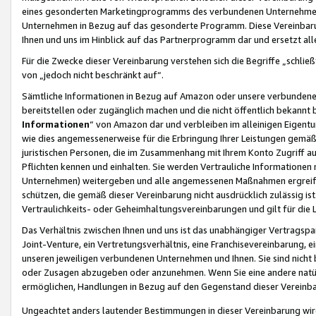
eines gesonderten Marketingprogramms des verbundenen Unternehmens
Unternehmen in Bezug auf das gesonderte Programm. Diese Vereinbarung
Ihnen und uns im Hinblick auf das Partnerprogramm dar und ersetzt al
Für die Zwecke dieser Vereinbarung verstehen sich die Begriffe „schließ
von „jedoch nicht beschränkt auf“.
Sämtliche Informationen in Bezug auf Amazon oder unsere verbunde
bereitstellen oder zugänglich machen und die nicht öffentlich bekannt bz
Informationen
“ von Amazon dar und verbleiben im alleinigen Eigent
wie dies angemessenerweise für die Erbringung Ihrer Leistungen gemäß d
juristischen Personen, die im Zusammenhang mit Ihrem Konto Zugriff au
Pflichten kennen und einhalten. Sie werden Vertrauliche Informationen 
Unternehmen) weitergeben und alle angemessenen Maßnahmen ergreifen
schützen, die gemäß dieser Vereinbarung nicht ausdrücklich zulässig is
Vertraulichkeits- oder Geheimhaltungsvereinbarungen und gilt für die
Das Verhältnis zwischen Ihnen und uns ist das unabhängiger Vertragspa
Joint-Venture, ein Vertretungsverhältnis, eine Franchisevereinbarung, 
unseren jeweiligen verbundenen Unternehmen und Ihnen. Sie sind ni
oder Zusagen abzugeben oder anzunehmen. Wenn Sie eine andere natürli
ermöglichen, Handlungen in Bezug auf den Gegenstand dieser Vereinbar
Ungeachtet anders lautender Bestimmungen in dieser Vereinbarung wird