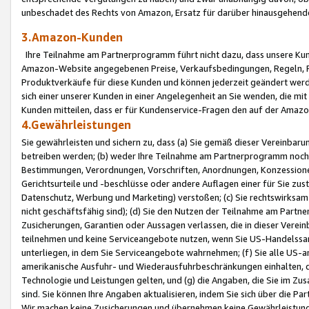
unbeschadet des Rechts von Amazon, Ersatz für darüber hinausgehen
3.Amazon-Kunden
Ihre Teilnahme am Partnerprogramm führt nicht dazu, dass unsere Kun
Amazon-Website angegebenen Preise, Verkaufsbedingungen, Regeln, Ri
Produktverkäufe für diese Kunden und können jederzeit geändert werde
sich einer unserer Kunden in einer Angelegenheit an Sie wenden, die 
Kunden mitteilen, dass er für Kundenservice-Fragen den auf der Ama
4.Gewährleistungen
Sie gewährleisten und sichern zu, dass (a) Sie gemäß dieser Vereinba
betreiben werden; (b) weder Ihre Teilnahme am Partnerprogramm noch d
Bestimmungen, Verordnungen, Vorschriften, Anordnungen, Konzessionen,
Gerichtsurteile und -beschlüsse oder andere Auflagen einer für Sie zu
Datenschutz, Werbung und Marketing) verstoßen; (c) Sie rechtswirksam 
nicht geschäftsfähig sind); (d) Sie den Nutzen der Teilnahme am Partne
Zusicherungen, Garantien oder Aussagen verlassen, die in dieser Verein
teilnehmen und keine Serviceangebote nutzen, wenn Sie US-Handelssa
unterliegen, in dem Sie Serviceangebote wahrnehmen; (f) Sie alle US
amerikanische Ausfuhr- und Wiederausfuhrbeschränkungen einhalten, 
Technologie und Leistungen gelten, und (g) die Angaben, die Sie im 
sind. Sie können Ihre Angaben aktualisieren, indem Sie sich über die 
Wir machen keine Zusicherungen und übernehmen keine Gewährleistun