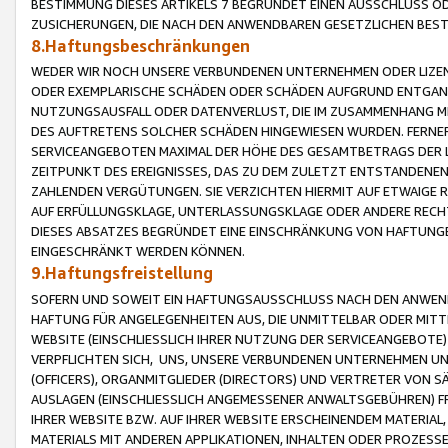
BESTIMMUNG DIESES ARTIKELS 7 BEGRÜNDET EINEN AUSSCHLUSS 
ZUSICHERUNGEN, DIE NACH DEN ANWENDBAREN GESETZLICHEN BE
8.Haftungsbeschränkungen
WEDER WIR NOCH UNSERE VERBUNDENEN UNTERNEHMEN ODER LIZEN
ODER EXEMPLARISCHE SCHÄDEN ODER SCHÄDEN AUFGRUND ENTGANG
NUTZUNGSAUSFALL ODER DATENVERLUST, DIE IM ZUSAMMENHANG MI
DES AUFTRETENS SOLCHER SCHÄDEN HINGEWIESEN WURDEN. FERN
SERVICEANGEBOTEN MAXIMAL DER HÖHE DES GESAMTBETRAGS DER 
ZEITPUNKT DES EREIGNISSES, DAS ZU DEM ZULETZT ENTSTANDENE
ZAHLENDEN VERGÜTUNGEN. SIE VERZICHTEN HIERMIT AUF ETWAIGE 
AUF ERFÜLLUNGSKLAGE, UNTERLASSUNGSKLAGE ODER ANDERE RECHT
DIESES ABSATZES BEGRÜNDET EINE EINSCHRÄNKUNG VON HAFTUNG
EINGESCHRÄNKT WERDEN KÖNNEN.
9.Haftungsfreistellung
SOFERN UND SOWEIT EIN HAFTUNGSAUSSCHLUSS NACH DEN ANWENDB
HAFTUNG FÜR ANGELEGENHEITEN AUS, DIE UNMITTELBAR ODER MITT
WEBSITE (EINSCHLIESSLICH IHRER NUTZUNG DER SERVICEANGEBOTE)
VERPFLICHTEN SICH, UNS, UNSERE VERBUNDENEN UNTERNEHMEN UN
(OFFICERS), ORGANMITGLIEDER (DIRECTORS) UND VERTRETER VON 
AUSLAGEN (EINSCHLIESSLICH ANGEMESSENER ANWALTSGEBÜHREN) FR
IHRER WEBSITE BZW. AUF IHRER WEBSITE ERSCHEINENDEM MATERIAL
MATERIALS MIT ANDEREN APPLIKATIONEN, INHALTEN ODER PROZESSE