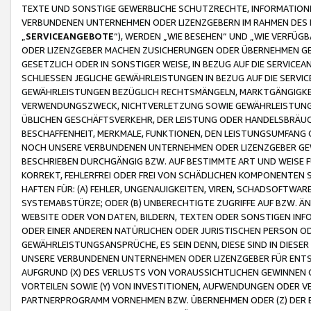
TEXTE UND SONSTIGE GEWERBLICHE SCHUTZRECHTE, INFORMATIONE
VERBUNDENEN UNTERNEHMEN ODER LIZENZGEBERN IM RAHMEN DES
„
SERVICEANGEBOTE
“), WERDEN „WIE BESEHEN“ UND „WIE VERFÜ
ODER LIZENZGEBER MACHEN ZUSICHERUNGEN ODER ÜBERNEHMEN GEW
GESETZLICH ODER IN SONSTIGER WEISE, IN BEZUG AUF DIE SERVI
SCHLIESSEN JEGLICHE GEWÄHRLEISTUNGEN IN BEZUG AUF DIE SERVI
GEWÄHRLEISTUNGEN BEZÜGLICH RECHTSMÄNGELN, MARKTGÄNGIGKEIT
VERWENDUNGSZWECK, NICHTVERLETZUNG SOWIE GEWÄHRLEISTUNGEN 
ÜBLICHEN GESCHÄFTSVERKEHR, DER LEISTUNG ODER HANDELSBRÄUCH
BESCHAFFENHEIT, MERKMALE, FUNKTIONEN, DEN LEISTUNGSUMFANG 
NOCH UNSERE VERBUNDENEN UNTERNEHMEN ODER LIZENZGEBER GEWÄ
BESCHRIEBEN DURCHGÄNGIG BZW. AUF BESTIMMTE ART UND WEISE
KORREKT, FEHLERFREI ODER FREI VON SCHÄDLICHEN KOMPONENTEN
HAFTEN FÜR: (A) FEHLER, UNGENAUIGKEITEN, VIREN, SCHADSOFTW
SYSTEMABSTÜRZE; ODER (B) UNBERECHTIGTE ZUGRIFFE AUF BZW. 
WEBSITE ODER VON DATEN, BILDERN, TEXTEN ODER SONSTIGEN INF
ODER EINER ANDEREN NATÜRLICHEN ODER JURISTISCHEN PERSON OD
GEWÄHRLEISTUNGSANSPRÜCHE, ES SEIN DENN, DIESE SIND IN DIES
UNSERE VERBUNDENEN UNTERNEHMEN ODER LIZENZGEBER FÜR EN
AUFGRUND (X) DES VERLUSTS VON VORAUSSICHTLICHEN GEWINNEN
VORTEILEN SOWIE (Y) VON INVESTITIONEN, AUFWENDUNGEN ODER VE
PARTNERPROGRAMM VORNEHMEN BZW. ÜBERNEHMEN ODER (Z) DER 