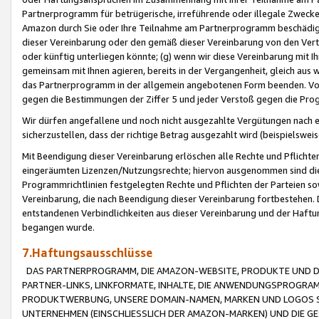
Partnerprogramm für betrügerische, irreführende oder illegale Zwecke
Amazon durch Sie oder Ihre Teilnahme am Partnerprogramm beschädig
dieser Vereinbarung oder den gemäß dieser Vereinbarung von den Vertr
oder künftig unterliegen könnte; (g) wenn wir diese Vereinbarung mit I
gemeinsam mit Ihnen agieren, bereits in der Vergangenheit, gleich aus
das Partnerprogramm in der allgemein angebotenen Form beenden. Vors
gegen die Bestimmungen der Ziffer 5 und jeder Verstoß gegen die Prog
Wir dürfen angefallene und noch nicht ausgezahlte Vergütungen nach 
sicherzustellen, dass der richtige Betrag ausgezahlt wird (beispielsw
Mit Beendigung dieser Vereinbarung erlöschen alle Rechte und Pflichte
eingeräumten Lizenzen/Nutzungsrechte; hiervon ausgenommen sind die in 
Programmrichtlinien festgelegten Rechte und Pflichten der Parteien sow
Vereinbarung, die nach Beendigung dieser Vereinbarung fortbestehen. D
entstandenen Verbindlichkeiten aus dieser Vereinbarung und der Haft
begangen wurde.
7.Haftungsausschlüsse
DAS PARTNERPROGRAMM, DIE AMAZON-WEBSITE, PRODUKTE UND DI
PARTNER-LINKS, LINKFORMATE, INHALTE, DIE ANWENDUNGSPROGR
PRODUKTWERBUNG, UNSERE DOMAIN-NAMEN, MARKEN UND LOGOS S
UNTERNEHMEN (EINSCHLIESSLICH DER AMAZON-MARKEN) UND DIE GE