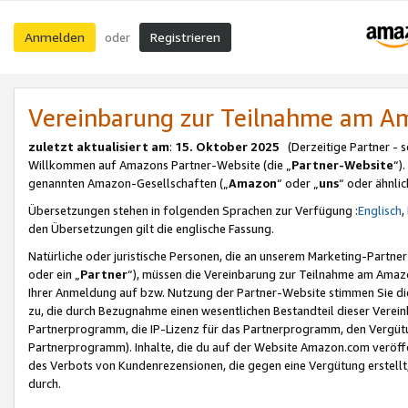
Anmelden
Registrieren
oder
Vereinbarung zur Teilnahme am 
zuletzt aktualisiert am
:
15. Oktober 2025
(Derzeitige Partner - 
Willkommen auf Amazons Partner-Website (die „
Partner-Website
“)
genannten Amazon-Gesellschaften („
Amazon
“ oder „
uns
“ oder ähnli
Übersetzungen stehen in folgenden Sprachen zur Verfügung :
Englisch
,
den Übersetzungen gilt die englische Fassung.
Natürliche oder juristische Personen, die an unserem Marketing-Partn
oder ein „
Partner
“), müssen die Vereinbarung zur Teilnahme am Ama
Ihrer Anmeldung auf bzw. Nutzung der Partner-Website stimmen Sie die
zu, die durch Bezugnahme einen wesentlichen Bestandteil dieser Verei
Partnerprogramm, die IP-Lizenz für das Partnerprogramm, den Vergütu
Partnerprogramm). Inhalte, die du auf der Website Amazon.com veröffe
des Verbots von Kundenrezensionen, die gegen eine Vergütung erstellt, 
durch.