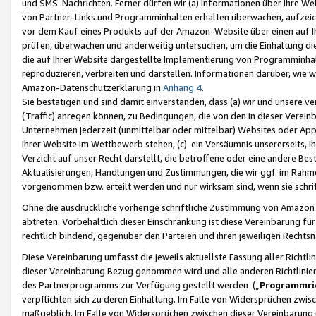
und SMS-Nachrichten. Ferner dürfen wir (a) Informationen über Ihre We
von Partner-Links und Programminhalten erhalten überwachen, aufzei
vor dem Kauf eines Produkts auf der Amazon-Website über einen auf Ih
prüfen, überwachen und anderweitig untersuchen, um die Einhaltung dies
die auf Ihrer Website dargestellte Implementierung von Programminhalt
reproduzieren, verbreiten und darstellen. Informationen darüber, wie w
Amazon-Datenschutzerklärung in
Anhang 4
.
Sie bestätigen und sind damit einverstanden, dass (a) wir und unsere 
(Traffic) anregen können, zu Bedingungen, die von den in dieser Vere
Unternehmen jederzeit (unmittelbar oder mittelbar) Websites oder Appl
Ihrer Website im Wettbewerb stehen, (c) ein Versäumnis unsererseits, I
Verzicht auf unser Recht darstellt, die betroffene oder eine andere B
Aktualisierungen, Handlungen und Zustimmungen, die wir ggf. im Rahme
vorgenommen bzw. erteilt werden und nur wirksam sind, wenn sie schri
Ohne die ausdrückliche vorherige schriftliche Zustimmung von Amazon
abtreten. Vorbehaltlich dieser Einschränkung ist diese Vereinbarung f
rechtlich bindend, gegenüber den Parteien und ihren jeweiligen Rech
Diese Vereinbarung umfasst die jeweils aktuellste Fassung aller Richtli
dieser Vereinbarung Bezug genommen wird und alle anderen Richtlinie
des Partnerprogramms zur Verfügung gestellt werden („
Programmric
verpflichten sich zu deren Einhaltung. Im Falle von Widersprüchen zwi
maßgeblich. Im Falle von Widersprüchen zwischen dieser Vereinbarun