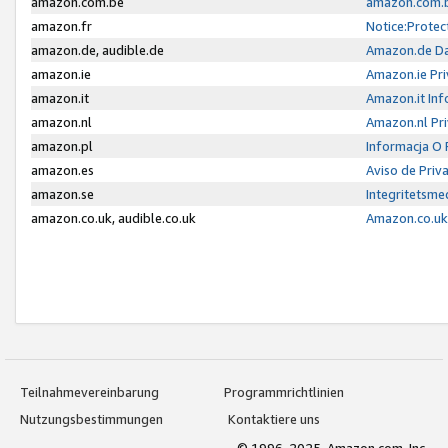
amazon.com.be
amazon.com.b
amazon.fr
Notice:Protec
amazon.de, audible.de
Amazon.de Da
amazon.ie
Amazon.ie Pri
amazon.it
Amazon.it Inf
amazon.nl
Amazon.nl Pri
amazon.pl
Informacja O
amazon.es
Aviso de Priv
amazon.se
Integritetsm
amazon.co.uk, audible.co.uk
Amazon.co.uk 
Teilnahmevereinbarung
Programmrichtlinien
Nutzungsbestimmungen
Kontaktiere uns