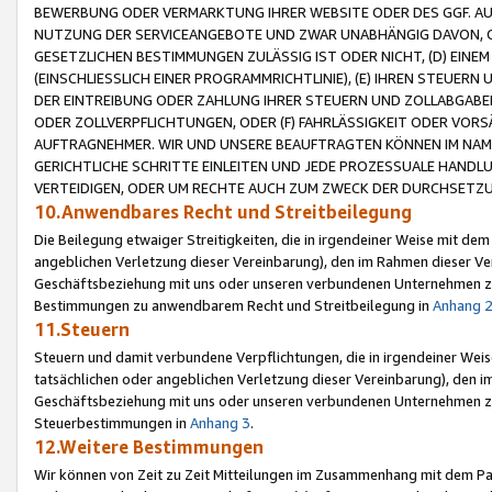
BEWERBUNG ODER VERMARKTUNG IHRER WEBSITE ODER DES GGF. AUF 
NUTZUNG DER SERVICEANGEBOTE UND ZWAR UNABHÄNGIG DAVON, O
GESETZLICHEN BESTIMMUNGEN ZULÄSSIG IST ODER NICHT, (D) EINE
(EINSCHLIESSLICH EINER PROGRAMMRICHTLINIE), (E) IHREN STEUER
DER EINTREIBUNG ODER ZAHLUNG IHRER STEUERN UND ZOLLABGAB
ODER ZOLLVERPFLICHTUNGEN, ODER (F) FAHRLÄSSIGKEIT ODER VORS
AUFTRAGNEHMER. WIR UND UNSERE BEAUFTRAGTEN KÖNNEN IM NAME
GERICHTLICHE SCHRITTE EINLEITEN UND JEDE PROZESSUALE HAND
VERTEIDIGEN, ODER UM RECHTE AUCH ZUM ZWECK DER DURCHSETZU
10.Anwendbares Recht und Streitbeilegung
Die Beilegung etwaiger Streitigkeiten, die in irgendeiner Weise mit de
angeblichen Verletzung dieser Vereinbarung), den im Rahmen dieser Ve
Geschäftsbeziehung mit uns oder unseren verbundenen Unternehmen zu
Bestimmungen zu anwendbarem Recht und Streitbeilegung in
Anhang 
11.Steuern
Steuern und damit verbundene Verpflichtungen, die in irgendeiner Wei
tatsächlichen oder angeblichen Verletzung dieser Vereinbarung), den 
Geschäftsbeziehung mit uns oder unseren verbundenen Unternehmen z
Steuerbestimmungen in
Anhang 3
.
12.Weitere Bestimmungen
Wir können von Zeit zu Zeit Mitteilungen im Zusammenhang mit dem Par