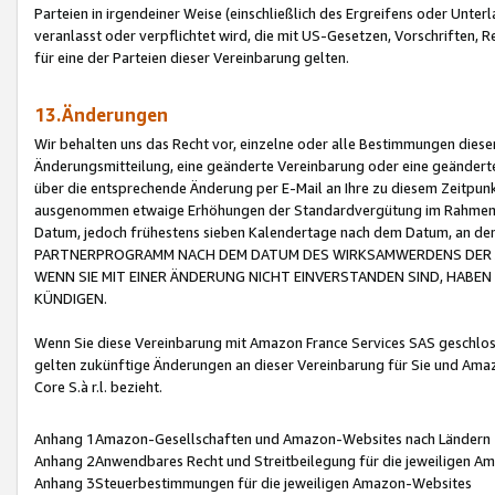
Parteien in irgendeiner Weise (einschließlich des Ergreifens oder Unt
veranlasst oder verpflichtet wird, die mit US-Gesetzen, Vorschriften,
für eine der Parteien dieser Vereinbarung gelten.
13.Änderungen
Wir behalten uns das Recht vor, einzelne oder alle Bestimmungen diese
Änderungsmitteilung, eine geänderte Vereinbarung oder eine geänderte 
über die entsprechende Änderung per E-Mail an Ihre zu diesem Zeitpun
ausgenommen etwaige Erhöhungen der Standardvergütung im Rahmen
Datum, jedoch frühestens sieben Kalendertage nach dem Datum, an de
PARTNERPROGRAMM NACH DEM DATUM DES WIRKSAMWERDENS DER Ä
WENN SIE MIT EINER ÄNDERUNG NICHT EINVERSTANDEN SIND, HABEN S
KÜNDIGEN.
Wenn Sie diese Vereinbarung mit Amazon France Services SAS geschlo
gelten zukünftige Änderungen an dieser Vereinbarung für Sie und Ama
Core S.à r.l. bezieht.
Anhang 1Amazon-Gesellschaften und Amazon-Websites nach Ländern
Anhang 2Anwendbares Recht und Streitbeilegung für die jeweiligen 
Anhang 3Steuerbestimmungen für die jeweiligen Amazon-Websites