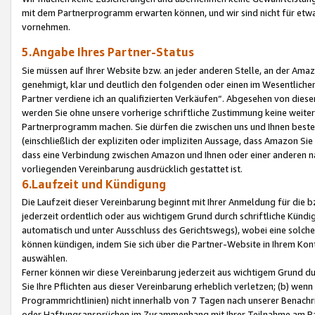
mit dem Partnerprogramm erwarten können, und wir sind nicht für etwa
vornehmen.
5.Angabe Ihres Partner-Status
Sie müssen auf Ihrer Website bzw. an jeder anderen Stelle, an der Am
genehmigt, klar und deutlich den folgenden oder einen im Wesentlichen
Partner verdiene ich an qualifizierten Verkäufen“. Abgesehen von die
werden Sie ohne unsere vorherige schriftliche Zustimmung keine weite
Partnerprogramm machen. Sie dürfen die zwischen uns und Ihnen best
(einschließlich der expliziten oder impliziten Aussage, dass Amazon Si
dass eine Verbindung zwischen Amazon und Ihnen oder einer anderen natü
vorliegenden Vereinbarung ausdrücklich gestattet ist.
6.Laufzeit und Kündigung
Die Laufzeit dieser Vereinbarung beginnt mit Ihrer Anmeldung für die 
jederzeit ordentlich oder aus wichtigem Grund durch schriftliche Kündi
automatisch und unter Ausschluss des Gerichtswegs), wobei eine solch
können kündigen, indem Sie sich über die Partner-Website in Ihrem Ko
auswählen.
Ferner können wir diese Vereinbarung jederzeit aus wichtigem Grund dur
Sie Ihre Pflichten aus dieser Vereinbarung erheblich verletzen; (b) wen
Programmrichtlinien) nicht innerhalb von 7 Tagen nach unserer Benachr
oder Haftungsansprüchen im Zusammenhang mit Ihrer Teilnahme am Pa