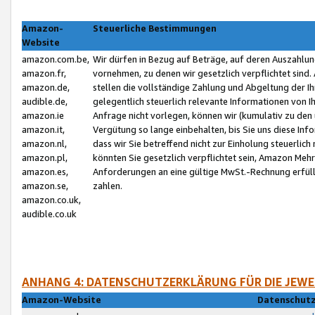
Amazon-
Steuerliche Bestimmungen
Website
amazon.com.be,
Wir dürfen in Bezug auf Beträge, auf deren Auszahlun
amazon.fr,
vornehmen, zu denen wir gesetzlich verpflichtet sind
amazon.de,
stellen die vollständige Zahlung und Abgeltung der 
audible.de,
gelegentlich steuerlich relevante Informationen von I
amazon.ie
Anfrage nicht vorlegen, können wir (kumulativ zu de
amazon.it,
Vergütung so lange einbehalten, bis Sie uns diese Inf
amazon.nl,
dass wir Sie betreffend nicht zur Einholung steuerlich 
amazon.pl,
könnten Sie gesetzlich verpflichtet sein, Amazon Meh
amazon.es,
Anforderungen an eine gültige MwSt.-Rechnung erfüllt
amazon.se,
zahlen.
amazon.co.uk,
audible.co.uk
ANHANG 4: DATENSCHUTZERKLÄRUNG FÜR DIE JEWE
Amazon-Website
Datenschutz