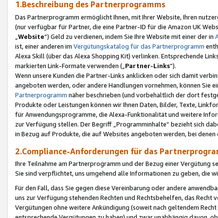
1.Beschreibung des Partnerprogramms
Das Partnerprogramm ermöglicht Ihnen, mit Ihrer Website, Ihren nutzer
(nur verfügbar für Partner, die eine Partner-ID für die Amazon UK We
„
Website
“) Geld zu verdienen, indem Sie Ihre Website mit einer der in
ist, einer anderen im
Vergütungskatalog für das Partnerprogramm
enth
Alexa Skill (über das Alexa Shopping Kit) verlinken. Entsprechende Lin
markierten Link-Formate verwenden („
Partner-Links
“).
Wenn unsere Kunden die Partner-Links anklicken oder sich damit verbi
angeboten werden, oder andere Handlungen vornehmen, können Sie eine
Partnerprogramm
näher beschrieben (und vorbehaltlich der dort festg
Produkte oder Leistungen können wir Ihnen Daten, Bilder, Texte, Linkfo
für Anwendungsprogramme, die Alexa-Funktionalität und weitere Inf
zur Verfügung stellen. Der Begriff „Programminhalte“ bezieht sich dabe
in Bezug auf Produkte, die auf Websites angeboten werden, bei denen 
2.Compliance-Anforderungen für das Partnerprog
Ihre Teilnahme am Partnerprogramm und der Bezug einer Vergütung setz
Sie sind verpflichtet, uns umgehend alle Informationen zu geben, die w
Für den Fall, dass Sie gegen diese Vereinbarung oder andere anwendba
uns zur Verfügung stehenden Rechten und Rechtsbehelfen, das Recht vo
Vergütungen ohne weitere Ankündigung (soweit nach geltendem Recht z
entsprechende Vergütungen zu haben) und zwar unabhängig davon, ob 