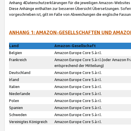
Anhang 4Datenschutzerklärungen für die jeweiligen Amazon-Websites
Diese Anhänge enthalten zur besseren Übersicht Übersetzungen. Sofe
vorgeschrieben ist, gilt im Falle von Abweichungen die englische Fass
ANHANG 1: AMAZON-GESELLSCHAFTEN UND AMAZO
Land
Amazon-Gesellschaft
Belgien
Amazon Europe Core S.à r.l.
Frankreich
Amazon Europe Core S.à r.l.(oder Amazon Fr
entsprechend der Mitteilung)
Deutschland
Amazon Europe Core S.à r.l.
Irland
Amazon Europe Core S.à r.l.
Italien
Amazon Europe Core S.à r.l.
Niederlande
Amazon Europe Core S.à r.l.
Polen
Amazon Europe Core S.à r.l.
Spanien
Amazon Europe Core S.à r.l.
Schweden
Amazon Europe Core S.à r.l.
Vereinigtes Königreich
Amazon Europe Core S.à r.l.