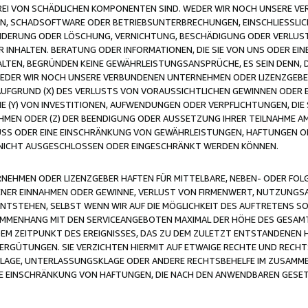
FREI VON SCHÄDLICHEN KOMPONENTEN SIND. WEDER WIR NOCH UNSERE 
VIREN, SCHADSOFTWARE ODER BETRIEBSUNTERBRECHUNGEN, EINSCHLIESSL
ÄNDERUNG ODER LÖSCHUNG, VERNICHTUNG, BESCHÄDIGUNG ODER VERLUST 
INHALTEN. BERATUNG ODER INFORMATIONEN, DIE SIE VON UNS ODER EIN
LTEN, BEGRÜNDEN KEINE GEWÄHRLEISTUNGSANSPRÜCHE, ES SEIN DENN, DI
WEDER WIR NOCH UNSERE VERBUNDENEN UNTERNEHMEN ODER LIZENZGEBE
FGRUND (X) DES VERLUSTS VON VORAUSSICHTLICHEN GEWINNEN ODER 
 (Y) VON INVESTITIONEN, AUFWENDUNGEN ODER VERPFLICHTUNGEN, DIE 
EN ODER (Z) DER BEENDIGUNG ODER AUSSETZUNG IHRER TEILNAHME A
LUSS ODER EINE EINSCHRÄNKUNG VON GEWÄHRLEISTUNGEN, HAFTUNGEN O
NICHT AUSGESCHLOSSEN ODER EINGESCHRÄNKT WERDEN KÖNNEN.
EHMEN ODER LIZENZGEBER HAFTEN FÜR MITTELBARE, NEBEN- ODER FOL
R EINNAHMEN ODER GEWINNE, VERLUST VON FIRMENWERT, NUTZUNGSAU
TSTEHEN, SELBST WENN WIR AUF DIE MÖGLICHKEIT DES AUFTRETENS S
MENHANG MIT DEN SERVICEANGEBOTEN MAXIMAL DER HÖHE DES GESAMT
M ZEITPUNKT DES EREIGNISSES, DAS ZU DEM ZULETZT ENTSTANDENEN 
ERGÜTUNGEN. SIE VERZICHTEN HIERMIT AUF ETWAIGE RECHTE UND RECHT
KLAGE, UNTERLASSUNGSKLAGE ODER ANDERE RECHTSBEHELFE IM ZUSAMME
NE EINSCHRÄNKUNG VON HAFTUNGEN, DIE NACH DEN ANWENDBAREN GESE