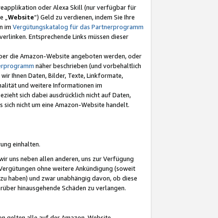
eapplikation oder Alexa Skill (nur verfügbar für
e „
Website
“) Geld zu verdienen, indem Sie Ihre
en im
Vergütungskatalog für das Partnerprogramm
t) verlinken. Entsprechende Links müssen dieser
e über die Amazon-Website angeboten werden, oder
nerprogramm
näher beschrieben (und vorbehaltlich
ir Ihnen Daten, Bilder, Texte, Linkformate,
alität und weitere Informationen im
zieht sich dabei ausdrücklich nicht auf Daten,
es sich nicht um eine Amazon-Website handelt.
rung einhalten.
ir uns neben allen anderen, uns zur Verfügung
n Vergütungen ohne weitere Ankündigung (soweit
 zu haben) und zwar unabhängig davon, ob diese
darüber hinausgehende Schäden zu verlangen.
on gelten alle auf der Amazon-Website