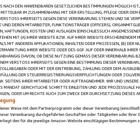
 NACH DEN ANWENDBAREN GESETZLICHEN BESTIMMUNGEN MÖGLICH IST, S
MITTELBAR IM ZUSAMMENHANG MIT DER ERSTELLUNG, PFLEGE ODER DEM BE
ERSTOSS IHRERSEITS GEGEN DIESE VEREINBARUNG STEHEN UND SIE VERP
UND DEREN MITARBEITER, FUNKTIONSTRÄGER (OFFICERS), ORGANMITGLI
N, HAFTUNGEN, KOSTEN UND AUSLAGEN (EINSCHLIESSLICH ANGEMESSENE
HEN MIT (A) IHRER WEBSITE BZW. AUF IHRER WEBSITE ERSCHEINENDEM M
LS MIT ANDEREN APPLIKATIONEN, INHALTEN ODER PROZESSEN, (B) DER 
RMARKTUNG IHRER WEBSITE ODER DES GGF. AUF ODER INNERHALB IHRER W
ABHÄNGIG DAVON, OB DIESE NUTZUNG GEMÄSS DIESER VEREINBARUNG B
EINEM VERSTOSS IHRERSEITS GEGEN EINE BESTIMMUNG DIESER VEREINBARU
D ZOLLABGABEN ODER MIT DER EINTREIBUNG, ZAHLUNG ODER DEM AUSBLEI
FÜLLUNG DER STEUERREGISTRIERUNGSVERPFLICHTUNGEN ODER ZOLLVERPF
W. SEITENS IHRER MITARBEITER ODER AUFTRAGNEHMER. WIR UND UNSERE
ES MANDAT GERICHTLICHE SCHRITTE EINLEITEN UND JEDE PROZESSUALE 
GEN, ODER UM RECHTE AUCH ZUM ZWECK DER DURCHSETZUNG DIESES AR
ilegung
endeiner Weise mit dem Partnerprogramm oder dieser Vereinbarung (einschließl
ieser Vereinbarung durchgeführten Geschäften oder Tätigkeiten oder Ihrer 
iegt den für die jeweilige Amazon-Website einschlägigen Bestimmungen z