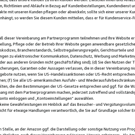
, Richtlinien und Abläufe in Bezug auf Kundenbestellungen, Kundendienst 
kte mit unseren Kunden pflegen oder abwickeln; sollte sich einer unserer Ku
nhängt, so werden Sie diesem Kunden mitteilen, dass er für Kundenservic
emäß dieser Vereinbarung am Partnerprogramm teilnehmen und Ihre Website er
ellung, Pflege oder der Betrieb Ihrer Website gegen anwendbare gesetzlich
skodizes, Branchenstandards, Selbstregulierungsregeln, Gerichtsurteile und 
ngen zu elektronischer Kommunikation, Datenschutz, Werbung und Marketing)
 oder aus anderen Gründen nicht geschäftsfähig sind); (d) Sie den Nutzen de
cherungen, Garantien oder Aussagen verlassen, die in dieser Vereinbarung nich
gebote nutzen, wenn Sie US-Handelssanktionen oder US-Recht entsprechen
men; (f) Sie alle US-amerikanischen Ausfuhr- und Wiederausfuhrbeschränkun
ten, die den Bestimmungen der US-Gesetze entsprechen und ggf. für die Wa
hang mit dem Partnerprogramm machen, jederzeit zutreffend und vollständig 
 Konto einloggen und „Kontoeinstellungen“ auswählen.
keine Gewährleistungen im Hinblick auf das Besucher- und Vergütungsvolu
icht für etwaige Handlungen verantwortlich, die Sie auf Grundlage solcher
en Stelle, an der Amazon ggf. die Darstellung oder sonstige Nutzung von Pr
 ähnlichen, nach dieser Vereinbarung zulässigen, Hinweis anbringen: „Als Ama