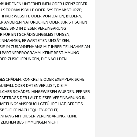
VERBUNDENEN UNTERNEHMEN ODER LIZENZGEBER
ICH STROMAUSFÄLLE ODER SYSTEMABSTÜRZE;
IHRER WEBSITE ODER VON DATEN, BILDERN,
ER ANDEREN NATÜRLICHEN ODER JURISTISCHEN
ESE SIND IN DIESER VEREINBARUNG
R FÜR ENTSCHÄDIGUNGSLEISTUNGEN,
EINNAHMEN, ERWARTETEN UMSÄTZEN,
SIE IM ZUSAMMENHANG MIT IHRER TEILNAHME AM
M PARTNERPROGRAMM. KEINE BESTIMMUNG
DER ZUSICHERUNGEN, DIE NACH DEN
GESCHÄDEN, KONKRETE ODER EXEMPLARISCHE
SFALL ODER DATENVERLUST, DIE IM
OLCHER SCHÄDEN HINGEWIESEN WURDEN. FERNER
BETRAGS DER LAUT DIESER VEREINBARUNG IN
HAFTUNGSANSPRUCH GEFÜHRT HAT, BEREITS
SBEHELFE NACH EQUITY-RECHT,
NHANG MIT DIESER VEREINBARUNG. KEINE
TZLICHEN BESTIMMUNGEN NICHT