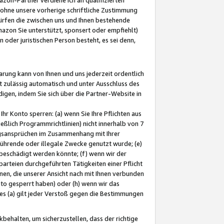
ohne unsere vorherige schriftliche Zustimmung
ürfen die zwischen uns und Ihnen bestehende
mazon Sie unterstützt, sponsert oder empfiehlt)
oder juristischen Person besteht, es sei denn,
arung kann von Ihnen und uns jederzeit ordentlich
t zulässig automatisch und unter Ausschluss des
gen, indem Sie sich über die Partner-Website in
hr Konto sperren: (a) wenn Sie Ihre Pflichten aus
eßlich Programmrichtlinien) nicht innerhalb von 7
ngsansprüchen im Zusammenhang mit Ihrer
ührende oder illegale Zwecke genutzt wurde; (e)
eschädigt werden könnte; (f) wenn wir der
rteien durchgeführten Tätigkeiten einer Pflicht
nen, die unserer Ansicht nach mit Ihnen verbunden
nto gesperrt haben) oder (h) wenn wir das
 (a) gilt jeder Verstoß gegen die Bestimmungen
ehalten, um sicherzustellen, dass der richtige