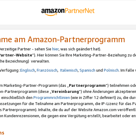
nahme am Amazon-Partnerprogramm
rzeitige Partner - sehen Sie
hier
, was sich geändert hat).
Partner-Website
“). Hier können Sie Ihre Marketing-Partner-Beziehung zu d
iche Bezeichnung) verwalten.
Verfügung :
Englisch
,
Französisch
,
Italienisch
,
Spanisch
und
Polnisch
. Im Fall
erem Marketing-Partner-Programm (das „
Partnerprogramm
“) teilnehmen od
on-Partnerprogramm (diese „
Vereinbarung
“) ohne Änderungen akzeptieren
 einschließlich den
Programmrichtlinien
(wie in Ziffer 12 definiert) zu, die 
raussetzungen für die Teilnahme am Partnerprogramm, die IP-Lizenz für das
s Partnerprogramm). Inhalte, die du auf der Website Amazon.com veröffentl
n Kundenrezensionen, die gegen eine Vergütung erstellt, bearbeitet oder ent
mms