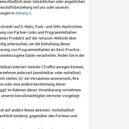
nschließlich einer tatsächlichen oder angeblichen
Geschäftsbeziehung mit uns oder unseren
mungen in
Anhang 3
.
schränkt auf E-Mails, Push- und SMS-Nachrichten.
ellung von Partner-Links und Programminhalten
 eines Produkts auf der Amazon-Website über
tig untersuchen, um die Einhaltung dieser
ntierung von Programminhalten als Best-Practice-
sonenbezogene Daten verarbeiten, finden Sie in der
telbar) Internet-Verkehr (Traffic) anregen können,
rnehmen jederzeit (unmittelbar oder mittelbar)
b stehen, (c) ein Versäumnis unsererseits, Ihre
fene oder eine andere Bestimmung dieser
r ggf. im Rahmen dieser Vereinbarung vornehmen
ch unseren bevollmächtigten Vertreter vorgelegt
ch auf andere Weise abtreten. Vorbehaltlich
rechtlich bindend, gegenüber den Parteien und