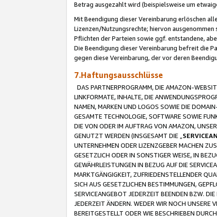
Betrag ausgezahlt wird (beispielsweise um etwai
Mit Beendigung dieser Vereinbarung erlöschen alle
Lizenzen/Nutzungsrechte; hiervon ausgenommen sind
Pflichten der Parteien sowie ggf. entstandene, ab
Die Beendigung dieser Vereinbarung befreit die P
gegen diese Vereinbarung, der vor deren Beendi
7.Haftungsausschlüsse
DAS PARTNERPROGRAMM, DIE AMAZON-WEBSITE,
LINKFORMATE, INHALTE, DIE ANWENDUNGSPRO
NAMEN, MARKEN UND LOGOS SOWIE DIE DOMAIN
GESAMTE TECHNOLOGIE, SOFTWARE SOWIE FUNKT
DIE VON ODER IM AUFTRAG VON AMAZON, UNS
GENUTZT WERDEN (INSGESAMT DIE „
SERVICEA
UNTERNEHMEN ODER LIZENZGEBER MACHEN ZUSI
GESETZLICH ODER IN SONSTIGER WEISE, IN BE
GEWÄHRLEISTUNGEN IN BEZUG AUF DIE SERVICE
MARKTGÄNGIGKEIT, ZUFRIEDENSTELLENDER QUA
SICH AUS GESETZLICHEN BESTIMMUNGEN, GEPFL
SERVICEANGEBOT JEDERZEIT BEENDEN BZW. DIE
JEDERZEIT ÄNDERN. WEDER WIR NOCH UNSERE 
BEREITGESTELLT ODER WIE BESCHRIEBEN DURC