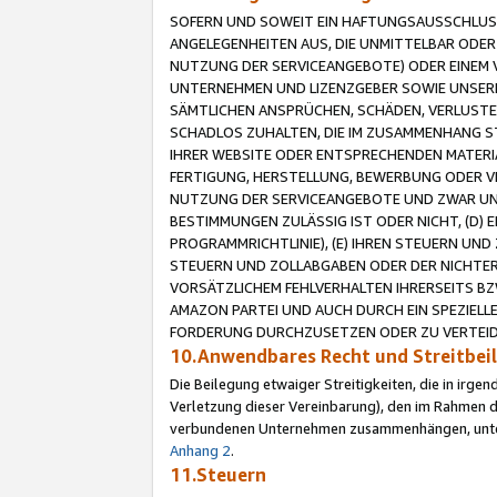
SOFERN UND SOWEIT EIN HAFTUNGSAUSSCHLUSS
ANGELEGENHEITEN AUS, DIE UNMITTELBAR ODER 
NUTZUNG DER SERVICEANGEBOTE) ODER EINEM V
UNTERNEHMEN UND LIZENZGEBER SOWIE UNSERE 
SÄMTLICHEN ANSPRÜCHEN, SCHÄDEN, VERLUSTE
SCHADLOS ZUHALTEN, DIE IM ZUSAMMENHANG STE
IHRER WEBSITE ODER ENTSPRECHENDEN MATERIA
FERTIGUNG, HERSTELLUNG, BEWERBUNG ODER VE
NUTZUNG DER SERVICEANGEBOTE UND ZWAR UN
BESTIMMUNGEN ZULÄSSIG IST ODER NICHT, (D) 
PROGRAMMRICHTLINIE), (E) IHREN STEUERN UN
STEUERN UND ZOLLABGABEN ODER DER NICHTER
VORSÄTZLICHEM FEHLVERHALTEN IHRERSEITS BZ
AMAZON PARTEI UND AUCH DURCH EIN SPEZIELL
FORDERUNG DURCHZUSETZEN ODER ZU VERTEIDI
10.Anwendbares Recht und Streitbe
Die Beilegung etwaiger Streitigkeiten, die in irg
Verletzung dieser Vereinbarung), den im Rahmen d
verbundenen Unternehmen zusammenhängen, unterl
Anhang 2
.
11.Steuern