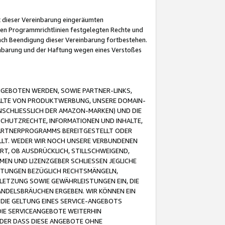
it dieser Vereinbarung eingeräumten
 den Programmrichtlinien festgelegten Rechte und
 nach Beendigung dieser Vereinbarung fortbestehen.
einbarung und der Haftung wegen eines Verstoßes
GEBOTEN WERDEN, SOWIE PARTNER-LINKS,
ALTE VON PRODUKTWERBUNG, UNSERE DOMAIN-
SCHLIESSLICH DER AMAZON-MARKEN) UND DIE
SCHUTZRECHTE, INFORMATIONEN UND INHALTE,
PARTNERPROGRAMMS BEREITGESTELLT ODER
ELLT. WEDER WIR NOCH UNSERE VERBUNDENEN
T, OB AUSDRÜCKLICH, STILLSCHWEIGEND,
MEN UND LIZENZGEBER SCHLIESSEN JEGLICHE
ISTUNGEN BEZÜGLICH RECHTSMÄNGELN,
LETZUNG SOWIE GEWÄHRLEISTUNGEN EIN, DIE
ANDELSBRÄUCHEN ERGEBEN. WIR KÖNNEN EIN
 DIE GELTUNG EINES SERVICE-ANGEBOTS
IE SERVICEANGEBOTE WEITERHIN
ODER DASS DIESE ANGEBOTE OHNE