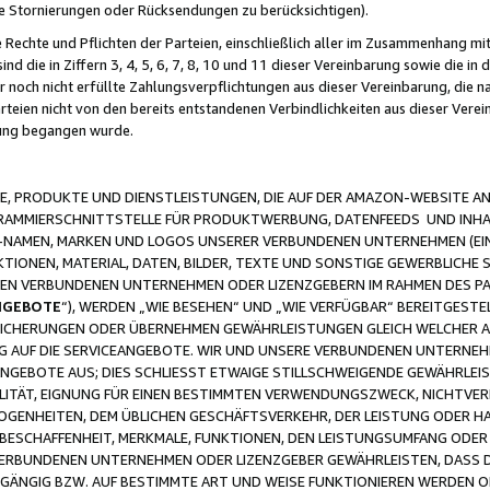
ge Stornierungen oder Rücksendungen zu berücksichtigen).
 Rechte und Pflichten der Parteien, einschließlich aller im Zusammenhang m
 die in Ziffern 3, 4, 5, 6, 7, 8, 10 und 11 dieser Vereinbarung sowie die in
er noch nicht erfüllte Zahlungsverpflichtungen aus dieser Vereinbarung, die
arteien nicht von den bereits entstandenen Verbindlichkeiten aus dieser Ver
gung begangen wurde.
 PRODUKTE UND DIENSTLEISTUNGEN, DIE AUF DER AMAZON-WEBSITE AN
GRAMMIERSCHNITTSTELLE FÜR PRODUKTWERBUNG, DATENFEEDS UND INH
-NAMEN, MARKEN UND LOGOS UNSERER VERBUNDENEN UNTERNEHMEN (EIN
IONEN, MATERIAL, DATEN, BILDER, TEXTE UND SONSTIGE GEWERBLICHE 
EREN VERBUNDENEN UNTERNEHMEN ODER LIZENZGEBERN IM RAHMEN DES 
NGEBOTE
“), WERDEN „WIE BESEHEN“ UND „WIE VERFÜGBAR“ BEREITGEST
CHERUNGEN ODER ÜBERNEHMEN GEWÄHRLEISTUNGEN GLEICH WELCHER AR
ZUG AUF DIE SERVICEANGEBOTE. WIR UND UNSERE VERBUNDENEN UNTERNEH
ANGEBOTE AUS; DIES SCHLIESST ETWAIGE STILLSCHWEIGENDE GEWÄHRLE
LITÄT, EIGNUNG FÜR EINEN BESTIMMTEN VERWENDUNGSZWECK, NICHTVER
OGENHEITEN, DEM ÜBLICHEN GESCHÄFTSVERKEHR, DER LEISTUNG ODER H
 BESCHAFFENHEIT, MERKMALE, FUNKTIONEN, DEN LEISTUNGSUMFANG ODER
VERBUNDENEN UNTERNEHMEN ODER LIZENZGEBER GEWÄHRLEISTEN, DASS D
HGÄNGIG BZW. AUF BESTIMMTE ART UND WEISE FUNKTIONIEREN WERDEN 