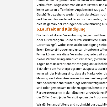
Verkäufen“. Abgesehen von diesem Hinweis, und a
keine weiteren öffentlichen Angaben in Bezug au
Geschäftsbeziehung weder falsch darstellen noch a
und Sie werden weder erklären noch andeuten, dass
dies ist gemäß der vorliegenden Vereinbarung ausd
6.Laufzeit und Kündigung
Die Laufzeit dieser Vereinbarung beginnt mit Ihre
oder aus wichtigem Grund durch schriftliche Kündi
Gerichtswegs), wobei eine solche Kündigung siebe
Ihrem Konto einloggen und unter „Kontoeinstellu
Ferner können wir diese Vereinbarung jederzeit aus
dieser Vereinbarung erheblich verletzen; (b) wenn
Tagen nach unserer Benachrichtigung an Sie behe
Teilnahme am Partnerprogramm ausgesetzt sein kö
wenn wir der Meinung sind, dass die Marke oder 
Meinung sind, dass Amazon im Zusammenhang mit d
zum Steuereinbehalt unterliegt oder künftig unter
sind oder gemeinsam mit Ihnen agieren, bereits in
Partnerprogramm in der allgemein angebotenen Fo
der Ziffer 5 und jeder Verstoß gegen die Programm
Wir dürfen angefallene und noch nicht ausgezahlt