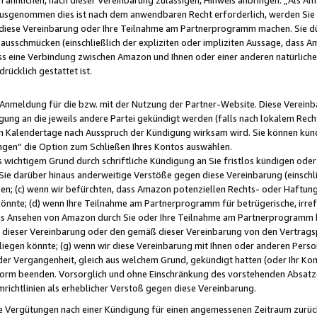
usgenommen dies ist nach dem anwendbaren Recht erforderlich, werden Sie 
f diese Vereinbarung oder Ihre Teilnahme am Partnerprogramm machen. Sie d
usschmücken (einschließlich der expliziten oder impliziten Aussage, dass A
 eine Verbindung zwischen Amazon und Ihnen oder einer anderen natürlichen 
rücklich gestattet ist.
r Anmeldung für die bzw. mit der Nutzung der Partner-Website. Diese Vereinb
gung an die jeweils andere Partei gekündigt werden (falls nach lokalem Rech
n Kalendertage nach Ausspruch der Kündigung wirksam wird. Sie können kündi
ngen“ die Option zum Schließen Ihres Kontos auswählen.
 wichtigem Grund durch schriftliche Kündigung an Sie fristlos kündigen oder I
 Sie darüber hinaus anderweitige Verstöße gegen diese Vereinbarung (einschli
ben; (c) wenn wir befürchten, dass Amazon potenziellen Rechts- oder Haftu
nnte; (d) wenn Ihre Teilnahme am Partnerprogramm für betrügerische, irref
das Ansehen von Amazon durch Sie oder Ihre Teilnahme am Partnerprogramm b
ieser Vereinbarung oder den gemäß dieser Vereinbarung von den Vertragspa
liegen könnte; (g) wenn wir diese Vereinbarung mit Ihnen oder anderen Perso
 der Vergangenheit, gleich aus welchem Grund, gekündigt hatten (oder Ihr Ko
rm beenden. Vorsorglich und ohne Einschränkung des vorstehenden Absatzes
richtlinien als erheblicher Verstoß gegen diese Vereinbarung.
e Vergütungen nach einer Kündigung für einen angemessenen Zeitraum zurückb