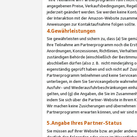
angegebenen Preise, Verkaufsbedingungen, Regeln
jederzeit geändert werden. Sie werden keine Konta
der Interaktion mit der Amazon-Website zusamme
Anweisungen zur Kontaktaufnahme folgen sollte.
4.Gewährleistungen
Sie gewährleisten und sichern zu, dass (a) Sie g
Ihre Teilnahme am Partnerprogramm noch die Erst
Anordnungen, Konzessionen, Richtlinien, Verhalten
zuständigen Behörde (einschließlich der Bestimmu
abschließen dürfen (also z. B. nicht minderjährig
eigenständig geprüft haben und sich nicht auf Zusi
Partnerprogramm teilnehmen und keine Servicean
unterliegen, in dem Sie Serviceangebote wahrneh
Ausfuhr- und Wiederausfuhrbeschränkungen einhal
gelten, und (g) die Angaben, die Sie im Zusammen
indem Sie sich über die Partner-Website in Ihrem
Wir machen keine Zusicherungen und übernehmen 
Partnerprogramm erwarten können, und wir sind n
5.Angabe Ihres Partner-Status
Sie müssen auf Ihrer Website bzw. an jeder ander
deutlich den folgenden oder einen im Wesentlichen