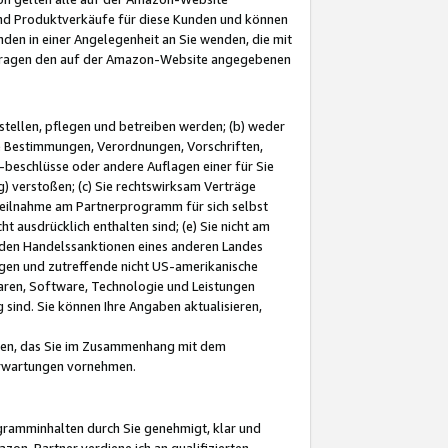
und Produktverkäufe für diese Kunden und können
nden in einer Angelegenheit an Sie wenden, die mit
e-Fragen den auf der Amazon-Website angegebenen
stellen, pflegen und betreiben werden; (b) weder
e Bestimmungen, Verordnungen, Vorschriften,
-beschlüsse oder andere Auflagen einer für Sie
 verstoßen; (c) Sie rechtswirksam Verträge
r Teilnahme am Partnerprogramm für sich selbst
t ausdrücklich enthalten sind; (e) Sie nicht am
den Handelssanktionen eines anderen Landes
gen und zutreffende nicht US-amerikanische
ren, Software, Technologie und Leistungen
sind. Sie können Ihre Angaben aktualisieren,
men, das Sie im Zusammenhang mit dem
 Erwartungen vornehmen.
ogramminhalten durch Sie genehmigt, klar und
zon-Partner verdiene ich an qualifizierten