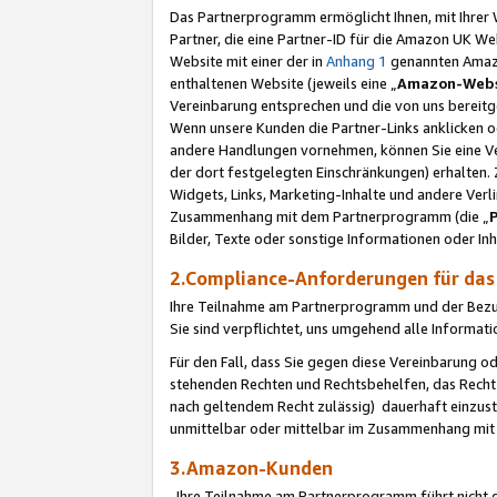
Das Partnerprogramm ermöglicht Ihnen, mit Ihrer W
Partner, die eine Partner-ID für die Amazon UK W
Website mit einer der in
Anhang 1
genannten Amazon
enthaltenen Website (jeweils eine „
Amazon-Webs
Vereinbarung entsprechen und die von uns bereitg
Wenn unsere Kunden die Partner-Links anklicken 
andere Handlungen vornehmen, können Sie eine Ver
der dort festgelegten Einschränkungen) erhalten. 
Widgets, Links, Marketing-Inhalte und andere Ver
Zusammenhang mit dem Partnerprogramm (die „
Bilder, Texte oder sonstige Informationen oder In
2.Compliance-Anforderungen für d
Ihre Teilnahme am Partnerprogramm und der Bezug 
Sie sind verpflichtet, uns umgehend alle Informat
Für den Fall, dass Sie gegen diese Vereinbarung 
stehenden Rechten und Rechtsbehelfen, das Recht
nach geltendem Recht zulässig) dauerhaft einzus
unmittelbar oder mittelbar im Zusammenhang mit
3.Amazon-Kunden
Ihre Teilnahme am Partnerprogramm führt nicht d