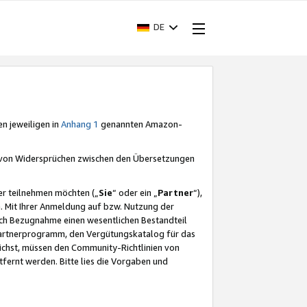
DE
en jeweiligen in
Anhang 1
genannten Amazon-
e von Widersprüchen zwischen den Übersetzungen
er teilnehmen möchten („
Sie
“ oder ein „
Partner
“),
. Mit Ihrer Anmeldung auf bzw. Nutzung der
durch Bezugnahme einen wesentlichen Bestandteil
 Partnerprogramm, den Vergütungskatalog für das
ichst, müssen den Community-Richtlinien von
fernt werden. Bitte lies die Vorgaben und