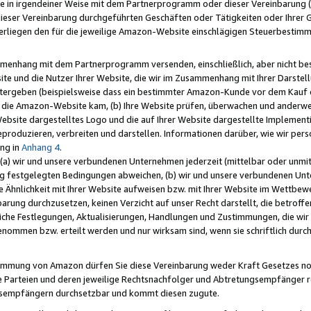
e in irgendeiner Weise mit dem Partnerprogramm oder dieser Vereinbarung (ei
ieser Vereinbarung durchgeführten Geschäften oder Tätigkeiten oder Ihrer 
liegen den für die jeweilige Amazon-Website einschlägigen Steuerbestim
mmenhang mit dem Partnerprogramm versenden, einschließlich, aber nicht be
site und die Nutzer Ihrer Website, die wir im Zusammenhang mit Ihrer Darst
itergeben (beispielsweise dass ein bestimmter Amazon-Kunde vor dem Kauf
uf die Amazon-Website kam, (b) Ihre Website prüfen, überwachen und anderwei
r Website dargestelltes Logo und die auf Ihrer Website dargestellte Impleme
reproduzieren, verbreiten und darstellen. Informationen darüber, wie wir per
ng in
Anhang 4
.
 (a) wir und unsere verbundenen Unternehmen jederzeit (mittelbar oder unmit
ng festgelegten Bedingungen abweichen, (b) wir und unsere verbundenen Unte
 Ähnlichkeit mit Ihrer Website aufweisen bzw. mit Ihrer Website im Wettbewer
barung durchzusetzen, keinen Verzicht auf unser Recht darstellt, die betrof
liche Festlegungen, Aktualisierungen, Handlungen und Zustimmungen, die wi
enommen bzw. erteilt werden und nur wirksam sind, wenn sie schriftlich dur
stimmung von Amazon dürfen Sie diese Vereinbarung weder Kraft Gesetzes no
die Parteien und deren jeweilige Rechtsnachfolger und Abtretungsempfänger 
ngsempfängern durchsetzbar und kommt diesen zugute.