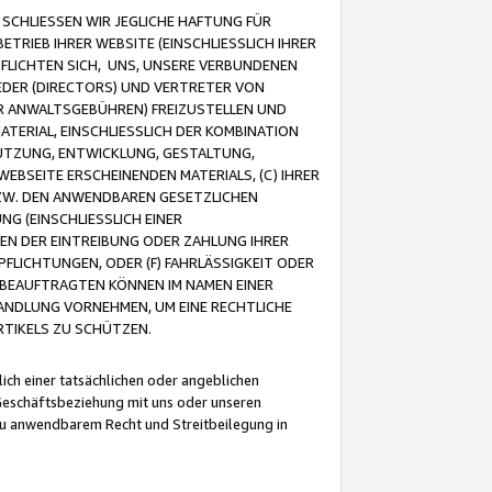
CHLIESSEN WIR JEGLICHE HAFTUNG FÜR
TRIEB IHRER WEBSITE (EINSCHLIESSLICH IHRER
FLICHTEN SICH, UNS, UNSERE VERBUNDENEN
EDER (DIRECTORS) UND VERTRETER VON
R ANWALTSGEBÜHREN) FREIZUSTELLEN UND
ATERIAL, EINSCHLIESSLICH DER KOMBINATION
NUTZUNG, ENTWICKLUNG, GESTALTUNG,
EBSEITE ERSCHEINENDEN MATERIALS, (C) IHRER
ZW. DEN ANWENDBAREN GESETZLICHEN
NG (EINSCHLIESSLICH EINER
BEN DER EINTREIBUNG ODER ZAHLUNG IHRER
LICHTUNGEN, ODER (F) FAHRLÄSSIGKEIT ODER
 BEAUFTRAGTEN KÖNNEN IM NAMEN EINER
HANDLUNG VORNEHMEN, UM EINE RECHTLICHE
TIKELS ZU SCHÜTZEN.
ich einer tatsächlichen oder angeblichen
Geschäftsbeziehung mit uns oder unseren
u anwendbarem Recht und Streitbeilegung in