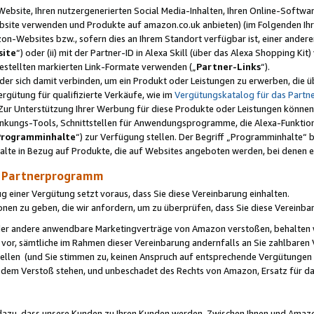
ebsite, Ihren nutzergenerierten Social Media-Inhalten, Ihren Online-Softwar
ebsite verwenden und Produkte auf amazon.co.uk anbieten) (im Folgenden Ihr
-Websites bzw., sofern dies an Ihrem Standort verfügbar ist, einer ander
ite
“) oder (ii) mit der Partner-ID in Alexa Skill (über das Alexa Shopping Ki
estellten markierten Link-Formate verwenden („
Partner-Links
“).
oder sich damit verbinden, um ein Produkt oder Leistungen zu erwerben, di
gütung für qualifizierte Verkäufe, wie im
Vergütungskatalog für das Part
Zur Unterstützung Ihrer Werbung für diese Produkte oder Leistungen können w
linkungs-Tools, Schnittstellen für Anwendungsprogramme, die Alexa-Funktion
Programminhalte
“) zur Verfügung stellen. Der Begriff „Programminhalte“ be
halte in Bezug auf Produkte, die auf Websites angeboten werden, bei denen 
as Partnerprogramm
einer Vergütung setzt voraus, dass Sie diese Vereinbarung einhalten.
ionen zu geben, die wir anfordern, um zu überprüfen, dass Sie diese Vereinba
oder andere anwendbare Marketingverträge von Amazon verstoßen, behalten w
 vor, sämtliche im Rahmen dieser Vereinbarung andernfalls an Sie zahlbare
tellen (und Sie stimmen zu, keinen Anspruch auf entsprechende Vergütungen
 dem Verstoß stehen, und unbeschadet des Rechts von Amazon, Ersatz für 
azu, dass unsere Kunden zu Ihren Kunden werden. Zwischen Ihnen und Amaz