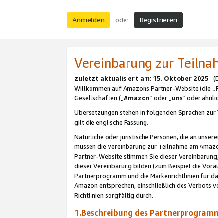
Anmelden
Registrieren
oder
Vereinbarung zur Teil
zuletzt aktualisiert am
:
15. Oktober 2025
(De
Willkommen auf Amazons Partner-Website (die „
Gesellschaften („
Amazon
“ oder „
uns
“ oder ähnl
Übersetzungen stehen in folgenden Sprachen zur 
gilt die englische Fassung.
Natürliche oder juristische Personen, die an uns
müssen die Vereinbarung zur Teilnahme am Amaz
Partner-Website stimmen Sie dieser Vereinbarung,
dieser Vereinbarung bilden (zum Beispiel die Vo
Partnerprogramm und die Markenrichtlinien für da
Amazon entsprechen, einschließlich des Verbots vo
Richtlinien sorgfältig durch.
1.Beschreibung des Partnerprogra