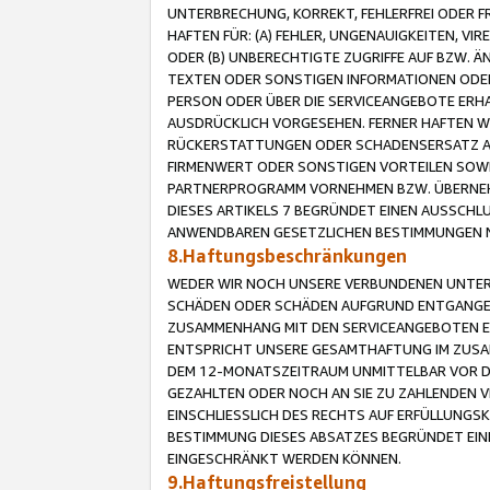
UNTERBRECHUNG, KORREKT, FEHLERFREI ODER 
HAFTEN FÜR: (A) FEHLER, UNGENAUIGKEITEN, 
ODER (B) UNBERECHTIGTE ZUGRIFFE AUF BZW. 
TEXTEN ODER SONSTIGEN INFORMATIONEN ODER 
PERSON ODER ÜBER DIE SERVICEANGEBOTE ERHA
AUSDRÜCKLICH VORGESEHEN. FERNER HAFTEN 
RÜCKERSTATTUNGEN ODER SCHADENSERSATZ AU
FIRMENWERT ODER SONSTIGEN VORTEILEN SOWIE
PARTNERPROGRAMM VORNEHMEN BZW. ÜBERNEHM
DIESES ARTIKELS 7 BEGRÜNDET EINEN AUSSCH
ANWENDBAREN GESETZLICHEN BESTIMMUNGEN 
8.Haftungsbeschränkungen
WEDER WIR NOCH UNSERE VERBUNDENEN UNTERN
SCHÄDEN ODER SCHÄDEN AUFGRUND ENTGANGENE
ZUSAMMENHANG MIT DEN SERVICEANGEBOTEN EN
ENTSPRICHT UNSERE GESAMTHAFTUNG IM ZUSAM
DEM 12-MONATSZEITRAUM UNMITTELBAR VOR DE
GEZAHLTEN ODER NOCH AN SIE ZU ZAHLENDEN V
EINSCHLIESSLICH DES RECHTS AUF ERFÜLLUNGS
BESTIMMUNG DIESES ABSATZES BEGRÜNDET EI
EINGESCHRÄNKT WERDEN KÖNNEN.
9.Haftungsfreistellung