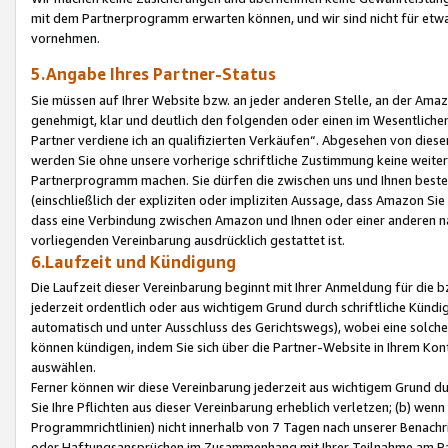
mit dem Partnerprogramm erwarten können, und wir sind nicht für etwa
vornehmen.
5.Angabe Ihres Partner-Status
Sie müssen auf Ihrer Website bzw. an jeder anderen Stelle, an der Am
genehmigt, klar und deutlich den folgenden oder einen im Wesentlichen
Partner verdiene ich an qualifizierten Verkäufen“. Abgesehen von die
werden Sie ohne unsere vorherige schriftliche Zustimmung keine weite
Partnerprogramm machen. Sie dürfen die zwischen uns und Ihnen best
(einschließlich der expliziten oder impliziten Aussage, dass Amazon Si
dass eine Verbindung zwischen Amazon und Ihnen oder einer anderen natü
vorliegenden Vereinbarung ausdrücklich gestattet ist.
6.Laufzeit und Kündigung
Die Laufzeit dieser Vereinbarung beginnt mit Ihrer Anmeldung für die 
jederzeit ordentlich oder aus wichtigem Grund durch schriftliche Kündi
automatisch und unter Ausschluss des Gerichtswegs), wobei eine solch
können kündigen, indem Sie sich über die Partner-Website in Ihrem Ko
auswählen.
Ferner können wir diese Vereinbarung jederzeit aus wichtigem Grund dur
Sie Ihre Pflichten aus dieser Vereinbarung erheblich verletzen; (b) wen
Programmrichtlinien) nicht innerhalb von 7 Tagen nach unserer Benachr
oder Haftungsansprüchen im Zusammenhang mit Ihrer Teilnahme am Pa