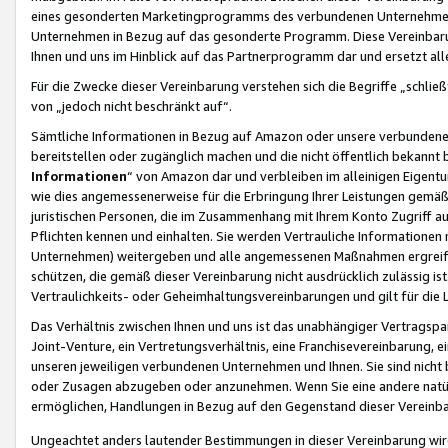
eines gesonderten Marketingprogramms des verbundenen Unternehmens
Unternehmen in Bezug auf das gesonderte Programm. Diese Vereinbarung
Ihnen und uns im Hinblick auf das Partnerprogramm dar und ersetzt al
Für die Zwecke dieser Vereinbarung verstehen sich die Begriffe „schließ
von „jedoch nicht beschränkt auf“.
Sämtliche Informationen in Bezug auf Amazon oder unsere verbunde
bereitstellen oder zugänglich machen und die nicht öffentlich bekannt bz
Informationen
“ von Amazon dar und verbleiben im alleinigen Eigent
wie dies angemessenerweise für die Erbringung Ihrer Leistungen gemäß d
juristischen Personen, die im Zusammenhang mit Ihrem Konto Zugriff au
Pflichten kennen und einhalten. Sie werden Vertrauliche Informationen 
Unternehmen) weitergeben und alle angemessenen Maßnahmen ergreifen
schützen, die gemäß dieser Vereinbarung nicht ausdrücklich zulässig is
Vertraulichkeits- oder Geheimhaltungsvereinbarungen und gilt für die
Das Verhältnis zwischen Ihnen und uns ist das unabhängiger Vertragspa
Joint-Venture, ein Vertretungsverhältnis, eine Franchisevereinbarung, 
unseren jeweiligen verbundenen Unternehmen und Ihnen. Sie sind ni
oder Zusagen abzugeben oder anzunehmen. Wenn Sie eine andere natürli
ermöglichen, Handlungen in Bezug auf den Gegenstand dieser Vereinbar
Ungeachtet anders lautender Bestimmungen in dieser Vereinbarung wird