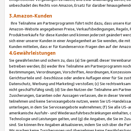
unbeschadet des Rechts von Amazon, Ersatz für darüber hinausgehen
3.Amazon-Kunden
Ihre Teilnahme am Partnerprogramm führt nicht dazu, dass unsere Kun
Amazon-Website angegebenen Preise, Verkaufsbedingungen, Regeln, Ri
Produktverkäufe für diese Kunden und können jederzeit geändert werde
sich einer unserer Kunden in einer Angelegenheit an Sie wenden, die 
Kunden mitteilen, dass er für Kundenservice-Fragen den auf der Ama
4.Gewährleistungen
Sie gewährleisten und sichern zu, dass (a) Sie gemäß dieser Vereinba
betreiben werden; (b) weder Ihre Teilnahme am Partnerprogramm noch d
Bestimmungen, Verordnungen, Vorschriften, Anordnungen, Konzessionen,
Gerichtsurteile und -beschlüsse oder andere Auflagen einer für Sie zu
Datenschutz, Werbung und Marketing) verstoßen; (c) Sie rechtswirksam 
nicht geschäftsfähig sind); (d) Sie den Nutzen der Teilnahme am Partne
Zusicherungen, Garantien oder Aussagen verlassen, die in dieser Verein
teilnehmen und keine Serviceangebote nutzen, wenn Sie US-Handelssa
unterliegen, in dem Sie Serviceangebote wahrnehmen; (f) Sie alle US
amerikanische Ausfuhr- und Wiederausfuhrbeschränkungen einhalten, 
Technologie und Leistungen gelten, und (g) die Angaben, die Sie im 
sind. Sie können Ihre Angaben aktualisieren, indem Sie sich über die 
Wir machen keine Zusicherungen und übernehmen keine Gewährleistun