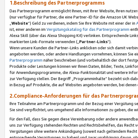
1.Beschreibung des Partnerprogramms
Das Partnerprogramm ermöglicht Ihnen, mit Ihrer Website, Ihren nutzer
(nur verfügbar für Partner, die eine Partner-ID für die Amazon UK We
„
Website
“) Geld zu verdienen, indem Sie Ihre Website mit einer der in
ist, einer anderen im
Vergütungskatalog für das Partnerprogramm
enth
Alexa Skill (über das Alexa Shopping Kit) verlinken. Entsprechende Lin
markierten Link-Formate verwenden („
Partner-Links
“).
Wenn unsere Kunden die Partner-Links anklicken oder sich damit verbi
angeboten werden, oder andere Handlungen vornehmen, können Sie eine
Partnerprogramm
näher beschrieben (und vorbehaltlich der dort festg
Produkte oder Leistungen können wir Ihnen Daten, Bilder, Texte, Linkfo
für Anwendungsprogramme, die Alexa-Funktionalität und weitere Inf
zur Verfügung stellen. Der Begriff „Programminhalte“ bezieht sich dabe
in Bezug auf Produkte, die auf Websites angeboten werden, bei denen 
2.Compliance-Anforderungen für das Partnerprog
Ihre Teilnahme am Partnerprogramm und der Bezug einer Vergütung setz
Sie sind verpflichtet, uns umgehend alle Informationen zu geben, die w
Für den Fall, dass Sie gegen diese Vereinbarung oder andere anwendba
uns zur Verfügung stehenden Rechten und Rechtsbehelfen, das Recht vo
Vergütungen ohne weitere Ankündigung (soweit nach geltendem Recht z
entsprechende Vergütungen zu haben) und zwar unabhängig davon, ob 