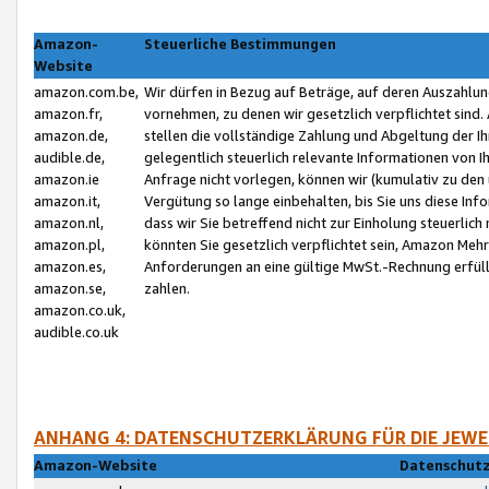
Amazon-
Steuerliche Bestimmungen
Website
amazon.com.be,
Wir dürfen in Bezug auf Beträge, auf deren Auszahlun
amazon.fr,
vornehmen, zu denen wir gesetzlich verpflichtet sind
amazon.de,
stellen die vollständige Zahlung und Abgeltung der 
audible.de,
gelegentlich steuerlich relevante Informationen von I
amazon.ie
Anfrage nicht vorlegen, können wir (kumulativ zu de
amazon.it,
Vergütung so lange einbehalten, bis Sie uns diese Inf
amazon.nl,
dass wir Sie betreffend nicht zur Einholung steuerlich 
amazon.pl,
könnten Sie gesetzlich verpflichtet sein, Amazon Meh
amazon.es,
Anforderungen an eine gültige MwSt.-Rechnung erfüllt
amazon.se,
zahlen.
amazon.co.uk,
audible.co.uk
ANHANG 4: DATENSCHUTZERKLÄRUNG FÜR DIE JEWE
Amazon-Website
Datenschutz