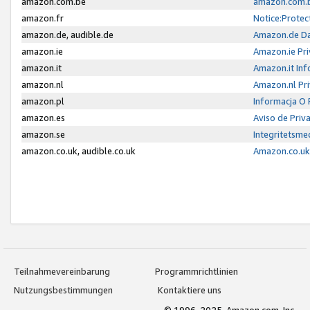
amazon.com.be
amazon.com.b
amazon.fr
Notice:Protec
amazon.de, audible.de
Amazon.de Da
amazon.ie
Amazon.ie Pri
amazon.it
Amazon.it Inf
amazon.nl
Amazon.nl Pri
amazon.pl
Informacja O
amazon.es
Aviso de Priv
amazon.se
Integritetsm
amazon.co.uk, audible.co.uk
Amazon.co.uk 
Teilnahmevereinbarung
Programmrichtlinien
Nutzungsbestimmungen
Kontaktiere uns