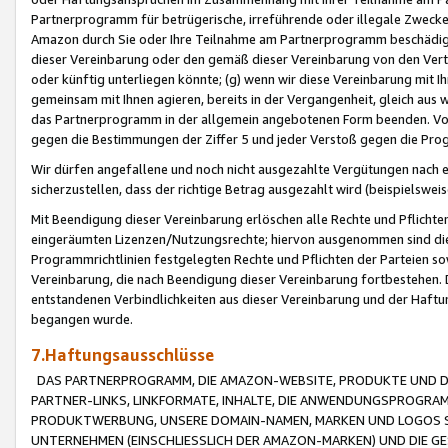
Partnerprogramm für betrügerische, irreführende oder illegale Zwecke
Amazon durch Sie oder Ihre Teilnahme am Partnerprogramm beschädig
dieser Vereinbarung oder den gemäß dieser Vereinbarung von den Vertr
oder künftig unterliegen könnte; (g) wenn wir diese Vereinbarung mit I
gemeinsam mit Ihnen agieren, bereits in der Vergangenheit, gleich aus
das Partnerprogramm in der allgemein angebotenen Form beenden. Vors
gegen die Bestimmungen der Ziffer 5 und jeder Verstoß gegen die Prog
Wir dürfen angefallene und noch nicht ausgezahlte Vergütungen nach 
sicherzustellen, dass der richtige Betrag ausgezahlt wird (beispielsw
Mit Beendigung dieser Vereinbarung erlöschen alle Rechte und Pflichte
eingeräumten Lizenzen/Nutzungsrechte; hiervon ausgenommen sind die in 
Programmrichtlinien festgelegten Rechte und Pflichten der Parteien sow
Vereinbarung, die nach Beendigung dieser Vereinbarung fortbestehen. D
entstandenen Verbindlichkeiten aus dieser Vereinbarung und der Haft
begangen wurde.
7.Haftungsausschlüsse
DAS PARTNERPROGRAMM, DIE AMAZON-WEBSITE, PRODUKTE UND DI
PARTNER-LINKS, LINKFORMATE, INHALTE, DIE ANWENDUNGSPROGR
PRODUKTWERBUNG, UNSERE DOMAIN-NAMEN, MARKEN UND LOGOS S
UNTERNEHMEN (EINSCHLIESSLICH DER AMAZON-MARKEN) UND DIE GE