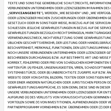
TEXTE UND SONSTIGE GEWERBLICHE SCHUTZRECHTE, INFORMATIONE
VERBUNDENEN UNTERNEHMEN ODER LIZENZGEBERN IM RAHMEN DES
„
SERVICEANGEBOTE
“), WERDEN „WIE BESEHEN“ UND „WIE VERFÜ
ODER LIZENZGEBER MACHEN ZUSICHERUNGEN ODER ÜBERNEHMEN GEW
GESETZLICH ODER IN SONSTIGER WEISE, IN BEZUG AUF DIE SERVI
SCHLIESSEN JEGLICHE GEWÄHRLEISTUNGEN IN BEZUG AUF DIE SERVI
GEWÄHRLEISTUNGEN BEZÜGLICH RECHTSMÄNGELN, MARKTGÄNGIGKEIT
VERWENDUNGSZWECK, NICHTVERLETZUNG SOWIE GEWÄHRLEISTUNGEN 
ÜBLICHEN GESCHÄFTSVERKEHR, DER LEISTUNG ODER HANDELSBRÄUCH
BESCHAFFENHEIT, MERKMALE, FUNKTIONEN, DEN LEISTUNGSUMFANG 
NOCH UNSERE VERBUNDENEN UNTERNEHMEN ODER LIZENZGEBER GEWÄ
BESCHRIEBEN DURCHGÄNGIG BZW. AUF BESTIMMTE ART UND WEISE
KORREKT, FEHLERFREI ODER FREI VON SCHÄDLICHEN KOMPONENTEN
HAFTEN FÜR: (A) FEHLER, UNGENAUIGKEITEN, VIREN, SCHADSOFTW
SYSTEMABSTÜRZE; ODER (B) UNBERECHTIGTE ZUGRIFFE AUF BZW. 
WEBSITE ODER VON DATEN, BILDERN, TEXTEN ODER SONSTIGEN INF
ODER EINER ANDEREN NATÜRLICHEN ODER JURISTISCHEN PERSON OD
GEWÄHRLEISTUNGSANSPRÜCHE, ES SEIN DENN, DIESE SIND IN DIES
UNSERE VERBUNDENEN UNTERNEHMEN ODER LIZENZGEBER FÜR EN
AUFGRUND (X) DES VERLUSTS VON VORAUSSICHTLICHEN GEWINNEN
VORTEILEN SOWIE (Y) VON INVESTITIONEN, AUFWENDUNGEN ODER VE
PARTNERPROGRAMM VORNEHMEN BZW. ÜBERNEHMEN ODER (Z) DER 