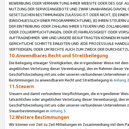
BEWERBUNG ODER VERMARKTUNG IHRER WEBSITE ODER DES GGF. AUF 
NUTZUNG DER SERVICEANGEBOTE UND ZWAR UNABHÄNGIG DAVON, O
GESETZLICHEN BESTIMMUNGEN ZULÄSSIG IST ODER NICHT, (D) EINE
(EINSCHLIESSLICH EINER PROGRAMMRICHTLINIE), (E) IHREN STEUER
DER EINTREIBUNG ODER ZAHLUNG IHRER STEUERN UND ZOLLABGAB
ODER ZOLLVERPFLICHTUNGEN, ODER (F) FAHRLÄSSIGKEIT ODER VORS
AUFTRAGNEHMER. WIR UND UNSERE BEAUFTRAGTEN KÖNNEN IM NAME
GERICHTLICHE SCHRITTE EINLEITEN UND JEDE PROZESSUALE HAND
VERTEIDIGEN, ODER UM RECHTE AUCH ZUM ZWECK DER DURCHSETZU
10.Anwendbares Recht und Streitbeilegung
Die Beilegung etwaiger Streitigkeiten, die in irgendeiner Weise mit de
angeblichen Verletzung dieser Vereinbarung), den im Rahmen dieser Ve
Geschäftsbeziehung mit uns oder unseren verbundenen Unternehmen zu
Bestimmungen zu anwendbarem Recht und Streitbeilegung in
Anhang 
11.Steuern
Steuern und damit verbundene Verpflichtungen, die in irgendeiner Wei
tatsächlichen oder angeblichen Verletzung dieser Vereinbarung), den 
Geschäftsbeziehung mit uns oder unseren verbundenen Unternehmen z
Steuerbestimmungen in
Anhang 3
.
12.Weitere Bestimmungen
Wir können von Zeit zu Zeit Mitteilungen im Zusammenhang mit dem Par