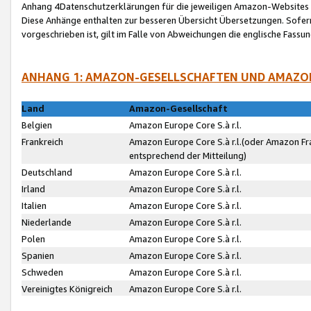
Anhang 4Datenschutzerklärungen für die jeweiligen Amazon-Websites
Diese Anhänge enthalten zur besseren Übersicht Übersetzungen. Sofe
vorgeschrieben ist, gilt im Falle von Abweichungen die englische Fass
ANHANG 1: AMAZON-GESELLSCHAFTEN UND AMAZO
Land
Amazon-Gesellschaft
Belgien
Amazon Europe Core S.à r.l.
Frankreich
Amazon Europe Core S.à r.l.(oder Amazon Fr
entsprechend der Mitteilung)
Deutschland
Amazon Europe Core S.à r.l.
Irland
Amazon Europe Core S.à r.l.
Italien
Amazon Europe Core S.à r.l.
Niederlande
Amazon Europe Core S.à r.l.
Polen
Amazon Europe Core S.à r.l.
Spanien
Amazon Europe Core S.à r.l.
Schweden
Amazon Europe Core S.à r.l.
Vereinigtes Königreich
Amazon Europe Core S.à r.l.