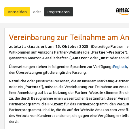
Anmelden
Registrieren
oder
Vereinbarung zur Teilnahme am 
zuletzt aktualisiert am
:
15. Oktober 2025
(Derzeitige Partner - 
Willkommen auf Amazons Partner-Website (die „
Partner-Website
“)
genannten Amazon-Gesellschaften („
Amazon
“ oder „
uns
“ oder ähnli
Übersetzungen stehen in folgenden Sprachen zur Verfügung :
Englisch
,
den Übersetzungen gilt die englische Fassung.
Natürliche oder juristische Personen, die an unserem Marketing-Partn
oder ein „
Partner
“), müssen die Vereinbarung zur Teilnahme am Ama
Ihrer Anmeldung auf bzw. Nutzung der Partner-Website stimmen Sie die
zu, die durch Bezugnahme einen wesentlichen Bestandteil dieser Verei
Partnerprogramm, die IP-Lizenz für das Partnerprogramm, den Vergütu
Partnerprogramm). Inhalte, die du auf der Website Amazon.com veröffe
des Verbots von Kundenrezensionen, die gegen eine Vergütung erstellt, 
durch.