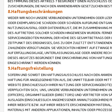
BESTIMMUNG DIESES ARTIKELS 7 BEGRÜNDET EINEN AUSSCHLUSS 
ZUSICHERUNGEN, DIE NACH DEN ANWENDBAREN GESETZLICHEN BE
8.Haftungsbeschränkungen
WEDER WIR NOCH UNSERE VERBUNDENEN UNTERNEHMEN ODER LIZEN
ODER EXEMPLARISCHE SCHÄDEN ODER SCHÄDEN AUFGRUND ENTGANG
NUTZUNGSAUSFALL ODER DATENVERLUST, DIE IM ZUSAMMENHANG MI
DES AUFTRETENS SOLCHER SCHÄDEN HINGEWIESEN WURDEN. FERN
SERVICEANGEBOTEN MAXIMAL DER HÖHE DES GESAMTBETRAGS DER 
ZEITPUNKT DES EREIGNISSES, DAS ZU DEM ZULETZT ENTSTANDENE
ZAHLENDEN VERGÜTUNGEN. SIE VERZICHTEN HIERMIT AUF ETWAIGE 
AUF ERFÜLLUNGSKLAGE, UNTERLASSUNGSKLAGE ODER ANDERE RECHT
DIESES ABSATZES BEGRÜNDET EINE EINSCHRÄNKUNG VON HAFTUNG
EINGESCHRÄNKT WERDEN KÖNNEN.
9.Haftungsfreistellung
SOFERN UND SOWEIT EIN HAFTUNGSAUSSCHLUSS NACH DEN ANWENDB
HAFTUNG FÜR ANGELEGENHEITEN AUS, DIE UNMITTELBAR ODER MITT
WEBSITE (EINSCHLIESSLICH IHRER NUTZUNG DER SERVICEANGEBOTE)
VERPFLICHTEN SICH, UNS, UNSERE VERBUNDENEN UNTERNEHMEN UN
(OFFICERS), ORGANMITGLIEDER (DIRECTORS) UND VERTRETER VON 
AUSLAGEN (EINSCHLIESSLICH ANGEMESSENER ANWALTSGEBÜHREN) FR
IHRER WEBSITE BZW. AUF IHRER WEBSITE ERSCHEINENDEM MATERIAL
MATERIALS MIT ANDEREN APPLIKATIONEN, INHALTEN ODER PROZESSE