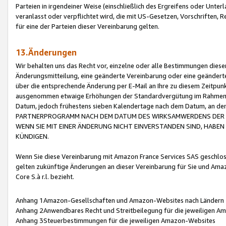
Parteien in irgendeiner Weise (einschließlich des Ergreifens oder Unt
veranlasst oder verpflichtet wird, die mit US-Gesetzen, Vorschriften,
für eine der Parteien dieser Vereinbarung gelten.
13.Änderungen
Wir behalten uns das Recht vor, einzelne oder alle Bestimmungen diese
Änderungsmitteilung, eine geänderte Vereinbarung oder eine geänderte 
über die entsprechende Änderung per E-Mail an Ihre zu diesem Zeitpun
ausgenommen etwaige Erhöhungen der Standardvergütung im Rahmen
Datum, jedoch frühestens sieben Kalendertage nach dem Datum, an de
PARTNERPROGRAMM NACH DEM DATUM DES WIRKSAMWERDENS DER Ä
WENN SIE MIT EINER ÄNDERUNG NICHT EINVERSTANDEN SIND, HABEN S
KÜNDIGEN.
Wenn Sie diese Vereinbarung mit Amazon France Services SAS geschlo
gelten zukünftige Änderungen an dieser Vereinbarung für Sie und Ama
Core S.à r.l. bezieht.
Anhang 1Amazon-Gesellschaften und Amazon-Websites nach Ländern
Anhang 2Anwendbares Recht und Streitbeilegung für die jeweiligen 
Anhang 3Steuerbestimmungen für die jeweiligen Amazon-Websites