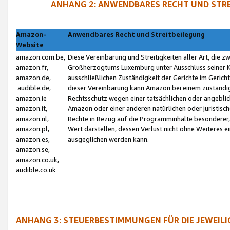
ANHANG 2: ANWENDBARES RECHT UND STRE
Amazon-
Anwendbares Recht und Streitbeilegung
Website
amazon.com.be,
Diese Vereinbarung und Streitigkeiten aller Art, die 
amazon.fr,
Großherzogtums Luxemburg unter Ausschluss seiner Kol
amazon.de,
ausschließlichen Zuständigkeit der Gerichte im Geri
audible.de,
dieser Vereinbarung kann Amazon bei einem zuständig
amazon.ie
Rechtsschutz wegen einer tatsächlichen oder angebli
amazon.it,
Amazon oder einer anderen natürlichen oder juristisc
amazon.nl,
Rechte in Bezug auf die Programminhalte besonderer,
amazon.pl,
Wert darstellen, dessen Verlust nicht ohne Weiteres e
amazon.es,
ausgeglichen werden kann.
amazon.se,
amazon.co.uk,
audible.co.uk
ANHANG 3: STEUERBESTIMMUNGEN FÜR DIE JEWEIL