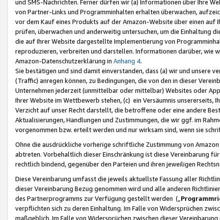
und SMS-Nachrichten. Ferner dürfen wir (a) Informationen über Ihre We
von Partner-Links und Programminhalten erhalten überwachen, aufzei
vor dem Kauf eines Produkts auf der Amazon-Website über einen auf Ih
prüfen, überwachen und anderweitig untersuchen, um die Einhaltung dies
die auf Ihrer Website dargestellte Implementierung von Programminhalt
reproduzieren, verbreiten und darstellen. Informationen darüber, wie w
Amazon-Datenschutzerklärung in
Anhang 4
.
Sie bestätigen und sind damit einverstanden, dass (a) wir und unsere 
(Traffic) anregen können, zu Bedingungen, die von den in dieser Vere
Unternehmen jederzeit (unmittelbar oder mittelbar) Websites oder Appl
Ihrer Website im Wettbewerb stehen, (c) ein Versäumnis unsererseits, I
Verzicht auf unser Recht darstellt, die betroffene oder eine andere B
Aktualisierungen, Handlungen und Zustimmungen, die wir ggf. im Rahme
vorgenommen bzw. erteilt werden und nur wirksam sind, wenn sie schri
Ohne die ausdrückliche vorherige schriftliche Zustimmung von Amazon
abtreten. Vorbehaltlich dieser Einschränkung ist diese Vereinbarung f
rechtlich bindend, gegenüber den Parteien und ihren jeweiligen Rech
Diese Vereinbarung umfasst die jeweils aktuellste Fassung aller Richtli
dieser Vereinbarung Bezug genommen wird und alle anderen Richtlinie
des Partnerprogramms zur Verfügung gestellt werden („
Programmric
verpflichten sich zu deren Einhaltung. Im Falle von Widersprüchen zwi
maßgeblich. Im Falle von Widersprüchen zwischen dieser Vereinbarun