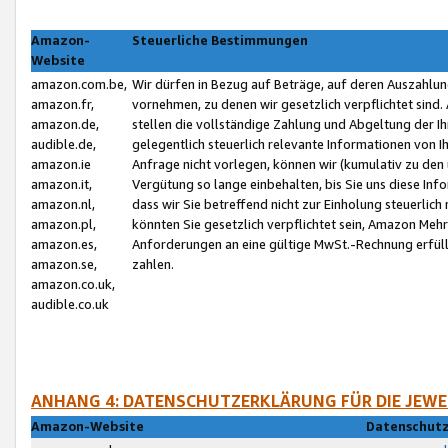
Amazon-
Steuerliche Bestimmungen
Website
amazon.com.be,
Wir dürfen in Bezug auf Beträge, auf deren Auszahlun
amazon.fr,
vornehmen, zu denen wir gesetzlich verpflichtet sind
amazon.de,
stellen die vollständige Zahlung und Abgeltung der 
audible.de,
gelegentlich steuerlich relevante Informationen von I
amazon.ie
Anfrage nicht vorlegen, können wir (kumulativ zu de
amazon.it,
Vergütung so lange einbehalten, bis Sie uns diese Inf
amazon.nl,
dass wir Sie betreffend nicht zur Einholung steuerlich 
amazon.pl,
könnten Sie gesetzlich verpflichtet sein, Amazon Meh
amazon.es,
Anforderungen an eine gültige MwSt.-Rechnung erfüllt
amazon.se,
zahlen.
amazon.co.uk,
audible.co.uk
ANHANG 4: DATENSCHUTZERKLÄRUNG FÜR DIE JEWE
Amazon-Website
Datenschutz