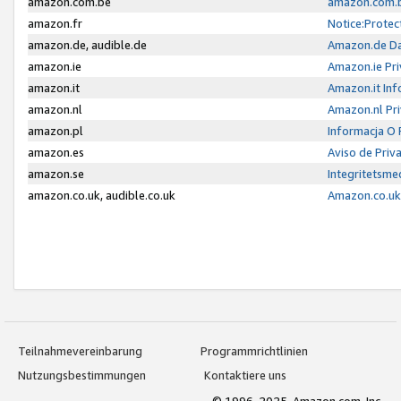
amazon.com.be
amazon.com.b
amazon.fr
Notice:Protec
amazon.de, audible.de
Amazon.de Da
amazon.ie
Amazon.ie Pri
amazon.it
Amazon.it Inf
amazon.nl
Amazon.nl Pri
amazon.pl
Informacja O
amazon.es
Aviso de Priv
amazon.se
Integritetsm
amazon.co.uk, audible.co.uk
Amazon.co.uk 
Teilnahmevereinbarung
Programmrichtlinien
Nutzungsbestimmungen
Kontaktiere uns