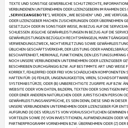
TEXTE UND SONSTIGE GEWERBLICHE SCHUTZRECHTE, INFORMATIONE
VERBUNDENEN UNTERNEHMEN ODER LIZENZGEBERN IM RAHMEN DES
„
SERVICEANGEBOTE
“), WERDEN „WIE BESEHEN“ UND „WIE VERFÜ
ODER LIZENZGEBER MACHEN ZUSICHERUNGEN ODER ÜBERNEHMEN GEW
GESETZLICH ODER IN SONSTIGER WEISE, IN BEZUG AUF DIE SERVI
SCHLIESSEN JEGLICHE GEWÄHRLEISTUNGEN IN BEZUG AUF DIE SERVI
GEWÄHRLEISTUNGEN BEZÜGLICH RECHTSMÄNGELN, MARKTGÄNGIGKEIT
VERWENDUNGSZWECK, NICHTVERLETZUNG SOWIE GEWÄHRLEISTUNGEN 
ÜBLICHEN GESCHÄFTSVERKEHR, DER LEISTUNG ODER HANDELSBRÄUCH
BESCHAFFENHEIT, MERKMALE, FUNKTIONEN, DEN LEISTUNGSUMFANG 
NOCH UNSERE VERBUNDENEN UNTERNEHMEN ODER LIZENZGEBER GEWÄ
BESCHRIEBEN DURCHGÄNGIG BZW. AUF BESTIMMTE ART UND WEISE
KORREKT, FEHLERFREI ODER FREI VON SCHÄDLICHEN KOMPONENTEN
HAFTEN FÜR: (A) FEHLER, UNGENAUIGKEITEN, VIREN, SCHADSOFTW
SYSTEMABSTÜRZE; ODER (B) UNBERECHTIGTE ZUGRIFFE AUF BZW. 
WEBSITE ODER VON DATEN, BILDERN, TEXTEN ODER SONSTIGEN INF
ODER EINER ANDEREN NATÜRLICHEN ODER JURISTISCHEN PERSON OD
GEWÄHRLEISTUNGSANSPRÜCHE, ES SEIN DENN, DIESE SIND IN DIES
UNSERE VERBUNDENEN UNTERNEHMEN ODER LIZENZGEBER FÜR EN
AUFGRUND (X) DES VERLUSTS VON VORAUSSICHTLICHEN GEWINNEN
VORTEILEN SOWIE (Y) VON INVESTITIONEN, AUFWENDUNGEN ODER VE
PARTNERPROGRAMM VORNEHMEN BZW. ÜBERNEHMEN ODER (Z) DER 