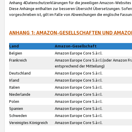
Anhang 4Datenschutzerklärungen für die jeweiligen Amazon-Websites
Diese Anhänge enthalten zur besseren Übersicht Übersetzungen. Sofe
vorgeschrieben ist, gilt im Falle von Abweichungen die englische Fass
ANHANG 1: AMAZON-GESELLSCHAFTEN UND AMAZO
Land
Amazon-Gesellschaft
Belgien
Amazon Europe Core S.à r.l.
Frankreich
Amazon Europe Core S.à r.l.(oder Amazon Fr
entsprechend der Mitteilung)
Deutschland
Amazon Europe Core S.à r.l.
Irland
Amazon Europe Core S.à r.l.
Italien
Amazon Europe Core S.à r.l.
Niederlande
Amazon Europe Core S.à r.l.
Polen
Amazon Europe Core S.à r.l.
Spanien
Amazon Europe Core S.à r.l.
Schweden
Amazon Europe Core S.à r.l.
Vereinigtes Königreich
Amazon Europe Core S.à r.l.