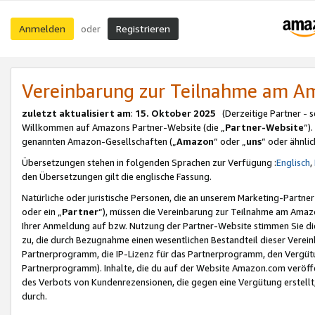
Anmelden
Registrieren
oder
Vereinbarung zur Teilnahme am 
zuletzt aktualisiert am
:
15. Oktober 2025
(Derzeitige Partner - 
Willkommen auf Amazons Partner-Website (die „
Partner-Website
“)
genannten Amazon-Gesellschaften („
Amazon
“ oder „
uns
“ oder ähnli
Übersetzungen stehen in folgenden Sprachen zur Verfügung :
Englisch
,
den Übersetzungen gilt die englische Fassung.
Natürliche oder juristische Personen, die an unserem Marketing-Partn
oder ein „
Partner
“), müssen die Vereinbarung zur Teilnahme am Ama
Ihrer Anmeldung auf bzw. Nutzung der Partner-Website stimmen Sie die
zu, die durch Bezugnahme einen wesentlichen Bestandteil dieser Verei
Partnerprogramm, die IP-Lizenz für das Partnerprogramm, den Vergütu
Partnerprogramm). Inhalte, die du auf der Website Amazon.com veröffe
des Verbots von Kundenrezensionen, die gegen eine Vergütung erstellt, 
durch.