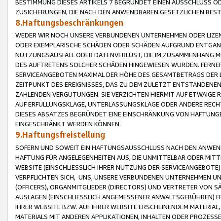
BESTIMMUNG DIESES ARTIKELS 7 BEGRÜNDET EINEN AUSSCHLUSS 
ZUSICHERUNGEN, DIE NACH DEN ANWENDBAREN GESETZLICHEN BE
8.Haftungsbeschränkungen
WEDER WIR NOCH UNSERE VERBUNDENEN UNTERNEHMEN ODER LIZEN
ODER EXEMPLARISCHE SCHÄDEN ODER SCHÄDEN AUFGRUND ENTGANG
NUTZUNGSAUSFALL ODER DATENVERLUST, DIE IM ZUSAMMENHANG MI
DES AUFTRETENS SOLCHER SCHÄDEN HINGEWIESEN WURDEN. FERN
SERVICEANGEBOTEN MAXIMAL DER HÖHE DES GESAMTBETRAGS DER 
ZEITPUNKT DES EREIGNISSES, DAS ZU DEM ZULETZT ENTSTANDENE
ZAHLENDEN VERGÜTUNGEN. SIE VERZICHTEN HIERMIT AUF ETWAIGE 
AUF ERFÜLLUNGSKLAGE, UNTERLASSUNGSKLAGE ODER ANDERE RECHT
DIESES ABSATZES BEGRÜNDET EINE EINSCHRÄNKUNG VON HAFTUNG
EINGESCHRÄNKT WERDEN KÖNNEN.
9.Haftungsfreistellung
SOFERN UND SOWEIT EIN HAFTUNGSAUSSCHLUSS NACH DEN ANWENDB
HAFTUNG FÜR ANGELEGENHEITEN AUS, DIE UNMITTELBAR ODER MITT
WEBSITE (EINSCHLIESSLICH IHRER NUTZUNG DER SERVICEANGEBOTE)
VERPFLICHTEN SICH, UNS, UNSERE VERBUNDENEN UNTERNEHMEN UN
(OFFICERS), ORGANMITGLIEDER (DIRECTORS) UND VERTRETER VON 
AUSLAGEN (EINSCHLIESSLICH ANGEMESSENER ANWALTSGEBÜHREN) FR
IHRER WEBSITE BZW. AUF IHRER WEBSITE ERSCHEINENDEM MATERIAL
MATERIALS MIT ANDEREN APPLIKATIONEN, INHALTEN ODER PROZESSE