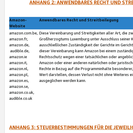
ANHANG 2: ANWENDBARES RECHT UND STRE
Amazon-
Anwendbares Recht und Streitbeilegung
Website
amazon.com.be,
Diese Vereinbarung und Streitigkeiten aller Art, die 
amazon.fr,
Großherzogtums Luxemburg unter Ausschluss seiner Kol
amazon.de,
ausschließlichen Zuständigkeit der Gerichte im Geri
audible.de,
dieser Vereinbarung kann Amazon bei einem zuständig
amazon.ie
Rechtsschutz wegen einer tatsächlichen oder angebli
amazon.it,
Amazon oder einer anderen natürlichen oder juristisc
amazon.nl,
Rechte in Bezug auf die Programminhalte besonderer,
amazon.pl,
Wert darstellen, dessen Verlust nicht ohne Weiteres e
amazon.es,
ausgeglichen werden kann.
amazon.se,
amazon.co.uk,
audible.co.uk
ANHANG 3: STEUERBESTIMMUNGEN FÜR DIE JEWEIL