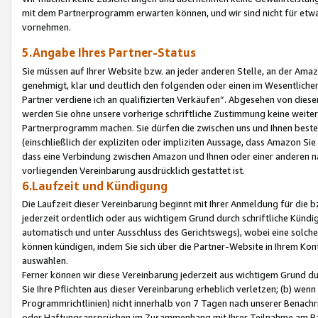
mit dem Partnerprogramm erwarten können, und wir sind nicht für etwa
vornehmen.
5.Angabe Ihres Partner-Status
Sie müssen auf Ihrer Website bzw. an jeder anderen Stelle, an der Am
genehmigt, klar und deutlich den folgenden oder einen im Wesentlichen
Partner verdiene ich an qualifizierten Verkäufen“. Abgesehen von die
werden Sie ohne unsere vorherige schriftliche Zustimmung keine weite
Partnerprogramm machen. Sie dürfen die zwischen uns und Ihnen best
(einschließlich der expliziten oder impliziten Aussage, dass Amazon Si
dass eine Verbindung zwischen Amazon und Ihnen oder einer anderen natü
vorliegenden Vereinbarung ausdrücklich gestattet ist.
6.Laufzeit und Kündigung
Die Laufzeit dieser Vereinbarung beginnt mit Ihrer Anmeldung für die 
jederzeit ordentlich oder aus wichtigem Grund durch schriftliche Kündi
automatisch und unter Ausschluss des Gerichtswegs), wobei eine solch
können kündigen, indem Sie sich über die Partner-Website in Ihrem Ko
auswählen.
Ferner können wir diese Vereinbarung jederzeit aus wichtigem Grund dur
Sie Ihre Pflichten aus dieser Vereinbarung erheblich verletzen; (b) wen
Programmrichtlinien) nicht innerhalb von 7 Tagen nach unserer Benachr
oder Haftungsansprüchen im Zusammenhang mit Ihrer Teilnahme am Pa