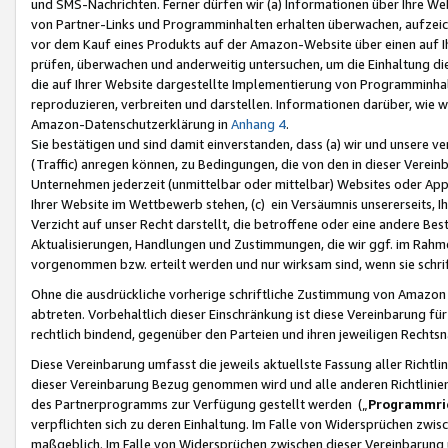
und SMS-Nachrichten. Ferner dürfen wir (a) Informationen über Ihre We
von Partner-Links und Programminhalten erhalten überwachen, aufzei
vor dem Kauf eines Produkts auf der Amazon-Website über einen auf Ih
prüfen, überwachen und anderweitig untersuchen, um die Einhaltung dies
die auf Ihrer Website dargestellte Implementierung von Programminhalt
reproduzieren, verbreiten und darstellen. Informationen darüber, wie w
Amazon-Datenschutzerklärung in
Anhang 4
.
Sie bestätigen und sind damit einverstanden, dass (a) wir und unsere 
(Traffic) anregen können, zu Bedingungen, die von den in dieser Vere
Unternehmen jederzeit (unmittelbar oder mittelbar) Websites oder Appl
Ihrer Website im Wettbewerb stehen, (c) ein Versäumnis unsererseits, I
Verzicht auf unser Recht darstellt, die betroffene oder eine andere B
Aktualisierungen, Handlungen und Zustimmungen, die wir ggf. im Rahme
vorgenommen bzw. erteilt werden und nur wirksam sind, wenn sie schri
Ohne die ausdrückliche vorherige schriftliche Zustimmung von Amazon
abtreten. Vorbehaltlich dieser Einschränkung ist diese Vereinbarung f
rechtlich bindend, gegenüber den Parteien und ihren jeweiligen Rech
Diese Vereinbarung umfasst die jeweils aktuellste Fassung aller Richtli
dieser Vereinbarung Bezug genommen wird und alle anderen Richtlinie
des Partnerprogramms zur Verfügung gestellt werden („
Programmric
verpflichten sich zu deren Einhaltung. Im Falle von Widersprüchen zwi
maßgeblich. Im Falle von Widersprüchen zwischen dieser Vereinbarun