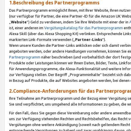
1.Beschreibung des Partnerprogramms
Das Partnerprogramm ermöglicht Ihnen, mit Ihrer Website, Ihren nutzer
(nur verfügbar für Partner, die eine Partner-ID für die Amazon UK We
„
Website
“) Geld zu verdienen, indem Sie Ihre Website mit einer der in
ist, einer anderen im
Vergütungskatalog für das Partnerprogramm
enth
Alexa Skill (über das Alexa Shopping Kit) verlinken. Entsprechende Lin
markierten Link-Formate verwenden („
Partner-Links
“).
Wenn unsere Kunden die Partner-Links anklicken oder sich damit verbi
angeboten werden, oder andere Handlungen vornehmen, können Sie eine
Partnerprogramm
näher beschrieben (und vorbehaltlich der dort festg
Produkte oder Leistungen können wir Ihnen Daten, Bilder, Texte, Linkfo
für Anwendungsprogramme, die Alexa-Funktionalität und weitere Inf
zur Verfügung stellen. Der Begriff „Programminhalte“ bezieht sich dabe
in Bezug auf Produkte, die auf Websites angeboten werden, bei denen 
2.Compliance-Anforderungen für das Partnerprog
Ihre Teilnahme am Partnerprogramm und der Bezug einer Vergütung setz
Sie sind verpflichtet, uns umgehend alle Informationen zu geben, die w
Für den Fall, dass Sie gegen diese Vereinbarung oder andere anwendba
uns zur Verfügung stehenden Rechten und Rechtsbehelfen, das Recht vo
Vergütungen ohne weitere Ankündigung (soweit nach geltendem Recht z
entsprechende Vergütungen zu haben) und zwar unabhängig davon, ob 