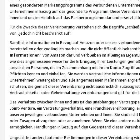
eines gesonderten Marketingprogramms des verbundenen Unternehmens
Unternehmen in Bezug auf das gesonderte Programm. Diese Vereinbarung
Ihnen und uns im Hinblick auf das Partnerprogramm dar und ersetzt al
Für die Zwecke dieser Vereinbarung verstehen sich die Begriffe „schließ
von „jedoch nicht beschränkt auf“.
Sämtliche Informationen in Bezug auf Amazon oder unsere verbunde
bereitstellen oder zugänglich machen und die nicht öffentlich bekannt bz
Informationen
“ von Amazon dar und verbleiben im alleinigen Eigent
wie dies angemessenerweise für die Erbringung Ihrer Leistungen gemäß d
juristischen Personen, die im Zusammenhang mit Ihrem Konto Zugriff au
Pflichten kennen und einhalten. Sie werden Vertrauliche Informationen 
Unternehmen) weitergeben und alle angemessenen Maßnahmen ergreifen
schützen, die gemäß dieser Vereinbarung nicht ausdrücklich zulässig is
Vertraulichkeits- oder Geheimhaltungsvereinbarungen und gilt für die
Das Verhältnis zwischen Ihnen und uns ist das unabhängiger Vertragspa
Joint-Venture, ein Vertretungsverhältnis, eine Franchisevereinbarung, 
unseren jeweiligen verbundenen Unternehmen und Ihnen. Sie sind ni
oder Zusagen abzugeben oder anzunehmen. Wenn Sie eine andere natürli
ermöglichen, Handlungen in Bezug auf den Gegenstand dieser Vereinbar
Ungeachtet anders lautender Bestimmungen in dieser Vereinbarung wird