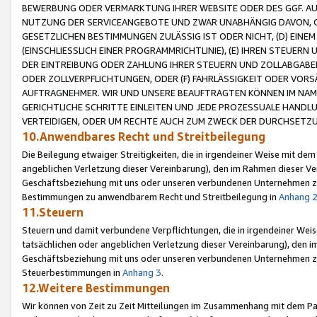
BEWERBUNG ODER VERMARKTUNG IHRER WEBSITE ODER DES GGF. AUF 
NUTZUNG DER SERVICEANGEBOTE UND ZWAR UNABHÄNGIG DAVON, O
GESETZLICHEN BESTIMMUNGEN ZULÄSSIG IST ODER NICHT, (D) EINE
(EINSCHLIESSLICH EINER PROGRAMMRICHTLINIE), (E) IHREN STEUER
DER EINTREIBUNG ODER ZAHLUNG IHRER STEUERN UND ZOLLABGAB
ODER ZOLLVERPFLICHTUNGEN, ODER (F) FAHRLÄSSIGKEIT ODER VORS
AUFTRAGNEHMER. WIR UND UNSERE BEAUFTRAGTEN KÖNNEN IM NAME
GERICHTLICHE SCHRITTE EINLEITEN UND JEDE PROZESSUALE HAND
VERTEIDIGEN, ODER UM RECHTE AUCH ZUM ZWECK DER DURCHSETZU
10.Anwendbares Recht und Streitbeilegung
Die Beilegung etwaiger Streitigkeiten, die in irgendeiner Weise mit de
angeblichen Verletzung dieser Vereinbarung), den im Rahmen dieser Ve
Geschäftsbeziehung mit uns oder unseren verbundenen Unternehmen zu
Bestimmungen zu anwendbarem Recht und Streitbeilegung in
Anhang 
11.Steuern
Steuern und damit verbundene Verpflichtungen, die in irgendeiner Wei
tatsächlichen oder angeblichen Verletzung dieser Vereinbarung), den 
Geschäftsbeziehung mit uns oder unseren verbundenen Unternehmen z
Steuerbestimmungen in
Anhang 3
.
12.Weitere Bestimmungen
Wir können von Zeit zu Zeit Mitteilungen im Zusammenhang mit dem Par