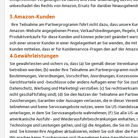
unbeschadet des Rechts von Amazon, Ersatz für darüber hinausgehen
3.Amazon-Kunden
Ihre Teilnahme am Partnerprogramm führt nicht dazu, dass unsere Kun
Amazon-Website angegebenen Preise, Verkaufsbedingungen, Regeln, Ri
Produktverkäufe für diese Kunden und können jederzeit geändert werde
sich einer unserer Kunden in einer Angelegenheit an Sie wenden, die 
Kunden mitteilen, dass er für Kundenservice-Fragen den auf der Ama
4.Gewährleistungen
Sie gewährleisten und sichern zu, dass (a) Sie gemäß dieser Vereinba
betreiben werden; (b) weder Ihre Teilnahme am Partnerprogramm noch d
Bestimmungen, Verordnungen, Vorschriften, Anordnungen, Konzessionen,
Gerichtsurteile und -beschlüsse oder andere Auflagen einer für Sie zu
Datenschutz, Werbung und Marketing) verstoßen; (c) Sie rechtswirksam 
nicht geschäftsfähig sind); (d) Sie den Nutzen der Teilnahme am Partne
Zusicherungen, Garantien oder Aussagen verlassen, die in dieser Verein
teilnehmen und keine Serviceangebote nutzen, wenn Sie US-Handelssa
unterliegen, in dem Sie Serviceangebote wahrnehmen; (f) Sie alle US
amerikanische Ausfuhr- und Wiederausfuhrbeschränkungen einhalten, 
Technologie und Leistungen gelten, und (g) die Angaben, die Sie im 
sind. Sie können Ihre Angaben aktualisieren, indem Sie sich über die 
Wir machen keine Zusicherungen und übernehmen keine Gewährleistun