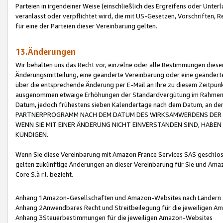
Parteien in irgendeiner Weise (einschließlich des Ergreifens oder Unt
veranlasst oder verpflichtet wird, die mit US-Gesetzen, Vorschriften,
für eine der Parteien dieser Vereinbarung gelten.
13.Änderungen
Wir behalten uns das Recht vor, einzelne oder alle Bestimmungen diese
Änderungsmitteilung, eine geänderte Vereinbarung oder eine geänderte 
über die entsprechende Änderung per E-Mail an Ihre zu diesem Zeitpun
ausgenommen etwaige Erhöhungen der Standardvergütung im Rahmen
Datum, jedoch frühestens sieben Kalendertage nach dem Datum, an de
PARTNERPROGRAMM NACH DEM DATUM DES WIRKSAMWERDENS DER Ä
WENN SIE MIT EINER ÄNDERUNG NICHT EINVERSTANDEN SIND, HABEN S
KÜNDIGEN.
Wenn Sie diese Vereinbarung mit Amazon France Services SAS geschlo
gelten zukünftige Änderungen an dieser Vereinbarung für Sie und Ama
Core S.à r.l. bezieht.
Anhang 1Amazon-Gesellschaften und Amazon-Websites nach Ländern
Anhang 2Anwendbares Recht und Streitbeilegung für die jeweiligen 
Anhang 3Steuerbestimmungen für die jeweiligen Amazon-Websites