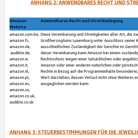
ANHANG 2: ANWENDBARES RECHT UND STRE
Amazon-
Anwendbares Recht und Streitbeilegung
Website
amazon.com.be,
Diese Vereinbarung und Streitigkeiten aller Art, die 
amazon.fr,
Großherzogtums Luxemburg unter Ausschluss seiner Kol
amazon.de,
ausschließlichen Zuständigkeit der Gerichte im Geri
audible.de,
dieser Vereinbarung kann Amazon bei einem zuständig
amazon.ie
Rechtsschutz wegen einer tatsächlichen oder angebli
amazon.it,
Amazon oder einer anderen natürlichen oder juristisc
amazon.nl,
Rechte in Bezug auf die Programminhalte besonderer,
amazon.pl,
Wert darstellen, dessen Verlust nicht ohne Weiteres e
amazon.es,
ausgeglichen werden kann.
amazon.se,
amazon.co.uk,
audible.co.uk
ANHANG 3: STEUERBESTIMMUNGEN FÜR DIE JEWEIL