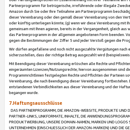
Partnerprogramm für betrügerische, irreführende oder illegale Zwecke
Amazon durch Sie oder Ihre Teilnahme am Partnerprogramm beschädig
dieser Vereinbarung oder den gemäß dieser Vereinbarung von den Vertr
oder künftig unterliegen könnte; (g) wenn wir diese Vereinbarung mit I
gemeinsam mit Ihnen agieren, bereits in der Vergangenheit, gleich aus
das Partnerprogramm in der allgemein angebotenen Form beenden. Vors
gegen die Bestimmungen der Ziffer 5 und jeder Verstoß gegen die Prog
Wir dürfen angefallene und noch nicht ausgezahlte Vergütungen nach 
sicherzustellen, dass der richtige Betrag ausgezahlt wird (beispielsw
Mit Beendigung dieser Vereinbarung erlöschen alle Rechte und Pflichte
eingeräumten Lizenzen/Nutzungsrechte; hiervon ausgenommen sind die in 
Programmrichtlinien festgelegten Rechte und Pflichten der Parteien sow
Vereinbarung, die nach Beendigung dieser Vereinbarung fortbestehen. D
entstandenen Verbindlichkeiten aus dieser Vereinbarung und der Haft
begangen wurde.
7.Haftungsausschlüsse
DAS PARTNERPROGRAMM, DIE AMAZON-WEBSITE, PRODUKTE UND DI
PARTNER-LINKS, LINKFORMATE, INHALTE, DIE ANWENDUNGSPROGR
PRODUKTWERBUNG, UNSERE DOMAIN-NAMEN, MARKEN UND LOGOS S
UNTERNEHMEN (EINSCHLIESSLICH DER AMAZON-MARKEN) UND DIE GE