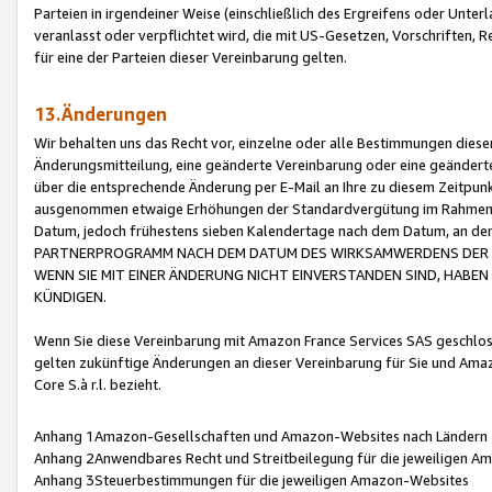
Parteien in irgendeiner Weise (einschließlich des Ergreifens oder Unt
veranlasst oder verpflichtet wird, die mit US-Gesetzen, Vorschriften,
für eine der Parteien dieser Vereinbarung gelten.
13.Änderungen
Wir behalten uns das Recht vor, einzelne oder alle Bestimmungen diese
Änderungsmitteilung, eine geänderte Vereinbarung oder eine geänderte 
über die entsprechende Änderung per E-Mail an Ihre zu diesem Zeitpun
ausgenommen etwaige Erhöhungen der Standardvergütung im Rahmen
Datum, jedoch frühestens sieben Kalendertage nach dem Datum, an de
PARTNERPROGRAMM NACH DEM DATUM DES WIRKSAMWERDENS DER Ä
WENN SIE MIT EINER ÄNDERUNG NICHT EINVERSTANDEN SIND, HABEN S
KÜNDIGEN.
Wenn Sie diese Vereinbarung mit Amazon France Services SAS geschlo
gelten zukünftige Änderungen an dieser Vereinbarung für Sie und Ama
Core S.à r.l. bezieht.
Anhang 1Amazon-Gesellschaften und Amazon-Websites nach Ländern
Anhang 2Anwendbares Recht und Streitbeilegung für die jeweiligen 
Anhang 3Steuerbestimmungen für die jeweiligen Amazon-Websites