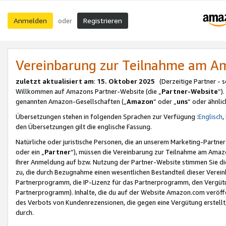
Anmelden
Registrieren
oder
Vereinbarung zur Teilnahme am 
zuletzt aktualisiert am
:
15. Oktober 2025
(Derzeitige Partner - 
Willkommen auf Amazons Partner-Website (die „
Partner-Website
“)
genannten Amazon-Gesellschaften („
Amazon
“ oder „
uns
“ oder ähnli
Übersetzungen stehen in folgenden Sprachen zur Verfügung :
Englisch
,
den Übersetzungen gilt die englische Fassung.
Natürliche oder juristische Personen, die an unserem Marketing-Partn
oder ein „
Partner
“), müssen die Vereinbarung zur Teilnahme am Ama
Ihrer Anmeldung auf bzw. Nutzung der Partner-Website stimmen Sie die
zu, die durch Bezugnahme einen wesentlichen Bestandteil dieser Verei
Partnerprogramm, die IP-Lizenz für das Partnerprogramm, den Vergütu
Partnerprogramm). Inhalte, die du auf der Website Amazon.com veröffe
des Verbots von Kundenrezensionen, die gegen eine Vergütung erstellt, 
durch.