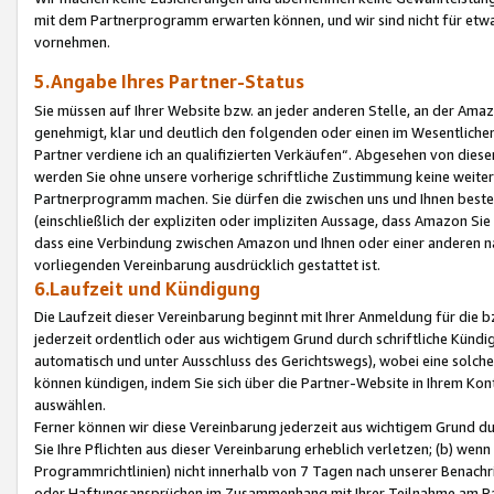
mit dem Partnerprogramm erwarten können, und wir sind nicht für etwa
vornehmen.
5.Angabe Ihres Partner-Status
Sie müssen auf Ihrer Website bzw. an jeder anderen Stelle, an der Am
genehmigt, klar und deutlich den folgenden oder einen im Wesentlichen
Partner verdiene ich an qualifizierten Verkäufen“. Abgesehen von die
werden Sie ohne unsere vorherige schriftliche Zustimmung keine weite
Partnerprogramm machen. Sie dürfen die zwischen uns und Ihnen best
(einschließlich der expliziten oder impliziten Aussage, dass Amazon Si
dass eine Verbindung zwischen Amazon und Ihnen oder einer anderen natü
vorliegenden Vereinbarung ausdrücklich gestattet ist.
6.Laufzeit und Kündigung
Die Laufzeit dieser Vereinbarung beginnt mit Ihrer Anmeldung für die 
jederzeit ordentlich oder aus wichtigem Grund durch schriftliche Kündi
automatisch und unter Ausschluss des Gerichtswegs), wobei eine solch
können kündigen, indem Sie sich über die Partner-Website in Ihrem Ko
auswählen.
Ferner können wir diese Vereinbarung jederzeit aus wichtigem Grund dur
Sie Ihre Pflichten aus dieser Vereinbarung erheblich verletzen; (b) wen
Programmrichtlinien) nicht innerhalb von 7 Tagen nach unserer Benachr
oder Haftungsansprüchen im Zusammenhang mit Ihrer Teilnahme am Pa