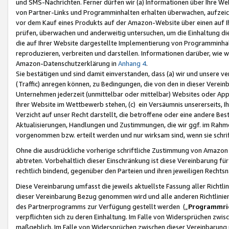
und SMS-Nachrichten. Ferner dürfen wir (a) Informationen über Ihre We
von Partner-Links und Programminhalten erhalten überwachen, aufzei
vor dem Kauf eines Produkts auf der Amazon-Website über einen auf Ih
prüfen, überwachen und anderweitig untersuchen, um die Einhaltung dies
die auf Ihrer Website dargestellte Implementierung von Programminhalt
reproduzieren, verbreiten und darstellen. Informationen darüber, wie w
Amazon-Datenschutzerklärung in
Anhang 4
.
Sie bestätigen und sind damit einverstanden, dass (a) wir und unsere 
(Traffic) anregen können, zu Bedingungen, die von den in dieser Vere
Unternehmen jederzeit (unmittelbar oder mittelbar) Websites oder Appl
Ihrer Website im Wettbewerb stehen, (c) ein Versäumnis unsererseits, I
Verzicht auf unser Recht darstellt, die betroffene oder eine andere B
Aktualisierungen, Handlungen und Zustimmungen, die wir ggf. im Rahme
vorgenommen bzw. erteilt werden und nur wirksam sind, wenn sie schri
Ohne die ausdrückliche vorherige schriftliche Zustimmung von Amazon
abtreten. Vorbehaltlich dieser Einschränkung ist diese Vereinbarung f
rechtlich bindend, gegenüber den Parteien und ihren jeweiligen Rech
Diese Vereinbarung umfasst die jeweils aktuellste Fassung aller Richtli
dieser Vereinbarung Bezug genommen wird und alle anderen Richtlinie
des Partnerprogramms zur Verfügung gestellt werden („
Programmric
verpflichten sich zu deren Einhaltung. Im Falle von Widersprüchen zwi
maßgeblich. Im Falle von Widersprüchen zwischen dieser Vereinbarun