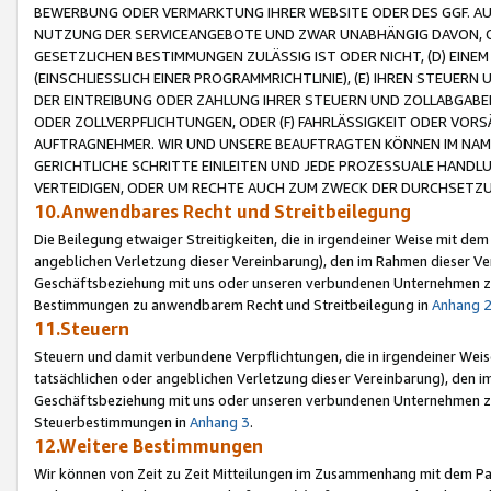
BEWERBUNG ODER VERMARKTUNG IHRER WEBSITE ODER DES GGF. AUF 
NUTZUNG DER SERVICEANGEBOTE UND ZWAR UNABHÄNGIG DAVON, O
GESETZLICHEN BESTIMMUNGEN ZULÄSSIG IST ODER NICHT, (D) EINE
(EINSCHLIESSLICH EINER PROGRAMMRICHTLINIE), (E) IHREN STEUER
DER EINTREIBUNG ODER ZAHLUNG IHRER STEUERN UND ZOLLABGAB
ODER ZOLLVERPFLICHTUNGEN, ODER (F) FAHRLÄSSIGKEIT ODER VORS
AUFTRAGNEHMER. WIR UND UNSERE BEAUFTRAGTEN KÖNNEN IM NAME
GERICHTLICHE SCHRITTE EINLEITEN UND JEDE PROZESSUALE HAND
VERTEIDIGEN, ODER UM RECHTE AUCH ZUM ZWECK DER DURCHSETZU
10.Anwendbares Recht und Streitbeilegung
Die Beilegung etwaiger Streitigkeiten, die in irgendeiner Weise mit de
angeblichen Verletzung dieser Vereinbarung), den im Rahmen dieser Ve
Geschäftsbeziehung mit uns oder unseren verbundenen Unternehmen zu
Bestimmungen zu anwendbarem Recht und Streitbeilegung in
Anhang 
11.Steuern
Steuern und damit verbundene Verpflichtungen, die in irgendeiner Wei
tatsächlichen oder angeblichen Verletzung dieser Vereinbarung), den 
Geschäftsbeziehung mit uns oder unseren verbundenen Unternehmen z
Steuerbestimmungen in
Anhang 3
.
12.Weitere Bestimmungen
Wir können von Zeit zu Zeit Mitteilungen im Zusammenhang mit dem Par