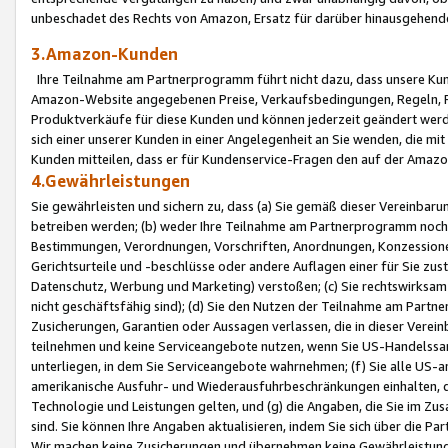
unbeschadet des Rechts von Amazon, Ersatz für darüber hinausgehen
3.Amazon-Kunden
Ihre Teilnahme am Partnerprogramm führt nicht dazu, dass unsere Kun
Amazon-Website angegebenen Preise, Verkaufsbedingungen, Regeln, Ri
Produktverkäufe für diese Kunden und können jederzeit geändert werde
sich einer unserer Kunden in einer Angelegenheit an Sie wenden, die 
Kunden mitteilen, dass er für Kundenservice-Fragen den auf der Ama
4.Gewährleistungen
Sie gewährleisten und sichern zu, dass (a) Sie gemäß dieser Vereinba
betreiben werden; (b) weder Ihre Teilnahme am Partnerprogramm noch d
Bestimmungen, Verordnungen, Vorschriften, Anordnungen, Konzessionen,
Gerichtsurteile und -beschlüsse oder andere Auflagen einer für Sie zu
Datenschutz, Werbung und Marketing) verstoßen; (c) Sie rechtswirksam 
nicht geschäftsfähig sind); (d) Sie den Nutzen der Teilnahme am Partne
Zusicherungen, Garantien oder Aussagen verlassen, die in dieser Verein
teilnehmen und keine Serviceangebote nutzen, wenn Sie US-Handelssa
unterliegen, in dem Sie Serviceangebote wahrnehmen; (f) Sie alle US
amerikanische Ausfuhr- und Wiederausfuhrbeschränkungen einhalten, 
Technologie und Leistungen gelten, und (g) die Angaben, die Sie im 
sind. Sie können Ihre Angaben aktualisieren, indem Sie sich über die 
Wir machen keine Zusicherungen und übernehmen keine Gewährleistun