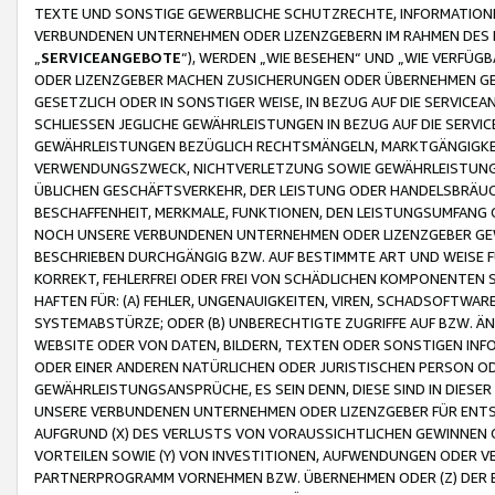
TEXTE UND SONSTIGE GEWERBLICHE SCHUTZRECHTE, INFORMATIONE
VERBUNDENEN UNTERNEHMEN ODER LIZENZGEBERN IM RAHMEN DES
„
SERVICEANGEBOTE
“), WERDEN „WIE BESEHEN“ UND „WIE VERFÜ
ODER LIZENZGEBER MACHEN ZUSICHERUNGEN ODER ÜBERNEHMEN GEW
GESETZLICH ODER IN SONSTIGER WEISE, IN BEZUG AUF DIE SERVI
SCHLIESSEN JEGLICHE GEWÄHRLEISTUNGEN IN BEZUG AUF DIE SERVI
GEWÄHRLEISTUNGEN BEZÜGLICH RECHTSMÄNGELN, MARKTGÄNGIGKEIT
VERWENDUNGSZWECK, NICHTVERLETZUNG SOWIE GEWÄHRLEISTUNGEN 
ÜBLICHEN GESCHÄFTSVERKEHR, DER LEISTUNG ODER HANDELSBRÄUCH
BESCHAFFENHEIT, MERKMALE, FUNKTIONEN, DEN LEISTUNGSUMFANG 
NOCH UNSERE VERBUNDENEN UNTERNEHMEN ODER LIZENZGEBER GEWÄ
BESCHRIEBEN DURCHGÄNGIG BZW. AUF BESTIMMTE ART UND WEISE
KORREKT, FEHLERFREI ODER FREI VON SCHÄDLICHEN KOMPONENTEN
HAFTEN FÜR: (A) FEHLER, UNGENAUIGKEITEN, VIREN, SCHADSOFTW
SYSTEMABSTÜRZE; ODER (B) UNBERECHTIGTE ZUGRIFFE AUF BZW. 
WEBSITE ODER VON DATEN, BILDERN, TEXTEN ODER SONSTIGEN INF
ODER EINER ANDEREN NATÜRLICHEN ODER JURISTISCHEN PERSON OD
GEWÄHRLEISTUNGSANSPRÜCHE, ES SEIN DENN, DIESE SIND IN DIES
UNSERE VERBUNDENEN UNTERNEHMEN ODER LIZENZGEBER FÜR EN
AUFGRUND (X) DES VERLUSTS VON VORAUSSICHTLICHEN GEWINNEN
VORTEILEN SOWIE (Y) VON INVESTITIONEN, AUFWENDUNGEN ODER VE
PARTNERPROGRAMM VORNEHMEN BZW. ÜBERNEHMEN ODER (Z) DER 