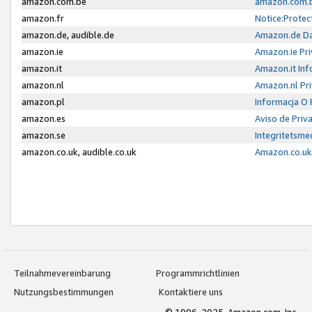
amazon.com.be
amazon.com.b
amazon.fr
Notice:Protec
amazon.de, audible.de
Amazon.de Da
amazon.ie
Amazon.ie Pri
amazon.it
Amazon.it Inf
amazon.nl
Amazon.nl Pri
amazon.pl
Informacja O
amazon.es
Aviso de Priv
amazon.se
Integritetsm
amazon.co.uk, audible.co.uk
Amazon.co.uk 
Teilnahmevereinbarung
Programmrichtlinien
Nutzungsbestimmungen
Kontaktiere uns