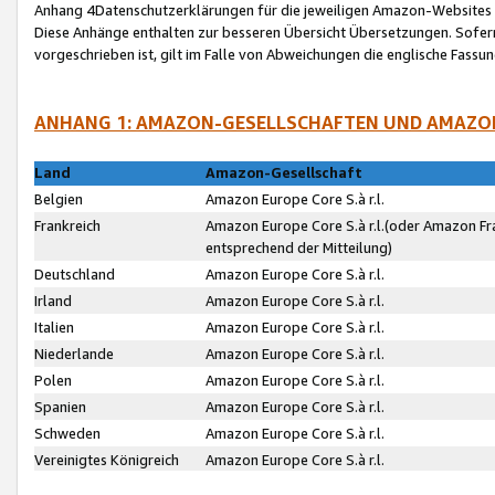
Anhang 4Datenschutzerklärungen für die jeweiligen Amazon-Websites
Diese Anhänge enthalten zur besseren Übersicht Übersetzungen. Sofe
vorgeschrieben ist, gilt im Falle von Abweichungen die englische Fass
ANHANG 1: AMAZON-GESELLSCHAFTEN UND AMAZO
Land
Amazon-Gesellschaft
Belgien
Amazon Europe Core S.à r.l.
Frankreich
Amazon Europe Core S.à r.l.(oder Amazon Fr
entsprechend der Mitteilung)
Deutschland
Amazon Europe Core S.à r.l.
Irland
Amazon Europe Core S.à r.l.
Italien
Amazon Europe Core S.à r.l.
Niederlande
Amazon Europe Core S.à r.l.
Polen
Amazon Europe Core S.à r.l.
Spanien
Amazon Europe Core S.à r.l.
Schweden
Amazon Europe Core S.à r.l.
Vereinigtes Königreich
Amazon Europe Core S.à r.l.