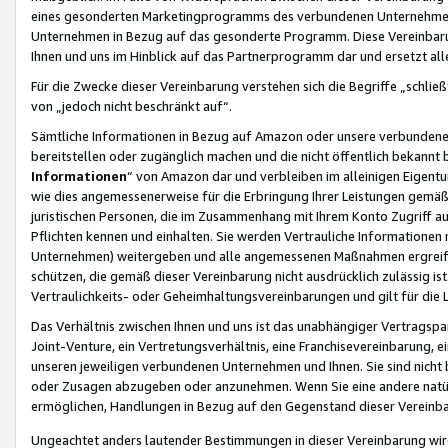
eines gesonderten Marketingprogramms des verbundenen Unternehmens
Unternehmen in Bezug auf das gesonderte Programm. Diese Vereinbarung
Ihnen und uns im Hinblick auf das Partnerprogramm dar und ersetzt al
Für die Zwecke dieser Vereinbarung verstehen sich die Begriffe „schließ
von „jedoch nicht beschränkt auf“.
Sämtliche Informationen in Bezug auf Amazon oder unsere verbunde
bereitstellen oder zugänglich machen und die nicht öffentlich bekannt bz
Informationen
“ von Amazon dar und verbleiben im alleinigen Eigent
wie dies angemessenerweise für die Erbringung Ihrer Leistungen gemäß d
juristischen Personen, die im Zusammenhang mit Ihrem Konto Zugriff au
Pflichten kennen und einhalten. Sie werden Vertrauliche Informationen 
Unternehmen) weitergeben und alle angemessenen Maßnahmen ergreifen
schützen, die gemäß dieser Vereinbarung nicht ausdrücklich zulässig is
Vertraulichkeits- oder Geheimhaltungsvereinbarungen und gilt für die
Das Verhältnis zwischen Ihnen und uns ist das unabhängiger Vertragspa
Joint-Venture, ein Vertretungsverhältnis, eine Franchisevereinbarung, 
unseren jeweiligen verbundenen Unternehmen und Ihnen. Sie sind ni
oder Zusagen abzugeben oder anzunehmen. Wenn Sie eine andere natürli
ermöglichen, Handlungen in Bezug auf den Gegenstand dieser Vereinbar
Ungeachtet anders lautender Bestimmungen in dieser Vereinbarung wird