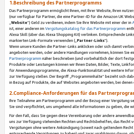
1.Beschreibung des Partnerprogramms
Das Partnerprogramm ermöglicht Ihnen, mit Ihrer Website, Ihren nutzer
(nur verfügbar für Partner, die eine Partner-ID für die Amazon UK We
„
Website
“) Geld zu verdienen, indem Sie Ihre Website mit einer der in
ist, einer anderen im
Vergütungskatalog für das Partnerprogramm
enth
Alexa Skill (über das Alexa Shopping Kit) verlinken. Entsprechende Lin
markierten Link-Formate verwenden („
Partner-Links
“).
Wenn unsere Kunden die Partner-Links anklicken oder sich damit verbi
angeboten werden, oder andere Handlungen vornehmen, können Sie eine
Partnerprogramm
näher beschrieben (und vorbehaltlich der dort festg
Produkte oder Leistungen können wir Ihnen Daten, Bilder, Texte, Linkfo
für Anwendungsprogramme, die Alexa-Funktionalität und weitere Inf
zur Verfügung stellen. Der Begriff „Programminhalte“ bezieht sich dabe
in Bezug auf Produkte, die auf Websites angeboten werden, bei denen 
2.Compliance-Anforderungen für das Partnerprog
Ihre Teilnahme am Partnerprogramm und der Bezug einer Vergütung setz
Sie sind verpflichtet, uns umgehend alle Informationen zu geben, die w
Für den Fall, dass Sie gegen diese Vereinbarung oder andere anwendba
uns zur Verfügung stehenden Rechten und Rechtsbehelfen, das Recht vo
Vergütungen ohne weitere Ankündigung (soweit nach geltendem Recht z
entsprechende Vergütungen zu haben) und zwar unabhängig davon, ob 