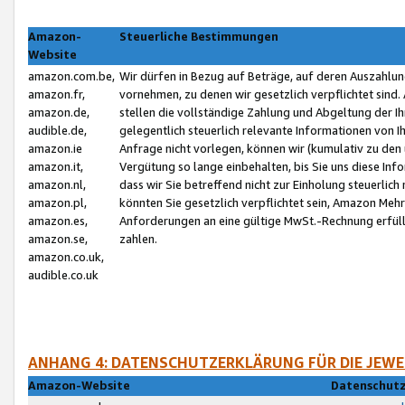
Amazon-
Steuerliche Bestimmungen
Website
amazon.com.be,
Wir dürfen in Bezug auf Beträge, auf deren Auszahlun
amazon.fr,
vornehmen, zu denen wir gesetzlich verpflichtet sind
amazon.de,
stellen die vollständige Zahlung und Abgeltung der 
audible.de,
gelegentlich steuerlich relevante Informationen von I
amazon.ie
Anfrage nicht vorlegen, können wir (kumulativ zu de
amazon.it,
Vergütung so lange einbehalten, bis Sie uns diese Inf
amazon.nl,
dass wir Sie betreffend nicht zur Einholung steuerlich 
amazon.pl,
könnten Sie gesetzlich verpflichtet sein, Amazon Meh
amazon.es,
Anforderungen an eine gültige MwSt.-Rechnung erfüllt
amazon.se,
zahlen.
amazon.co.uk,
audible.co.uk
ANHANG 4: DATENSCHUTZERKLÄRUNG FÜR DIE JEWE
Amazon-Website
Datenschutz