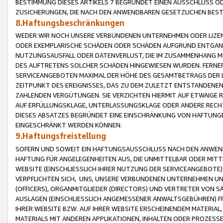
BESTIMMUNG DIESES ARTIKELS 7 BEGRÜNDET EINEN AUSSCHLUSS 
ZUSICHERUNGEN, DIE NACH DEN ANWENDBAREN GESETZLICHEN BE
8.Haftungsbeschränkungen
WEDER WIR NOCH UNSERE VERBUNDENEN UNTERNEHMEN ODER LIZEN
ODER EXEMPLARISCHE SCHÄDEN ODER SCHÄDEN AUFGRUND ENTGANG
NUTZUNGSAUSFALL ODER DATENVERLUST, DIE IM ZUSAMMENHANG MI
DES AUFTRETENS SOLCHER SCHÄDEN HINGEWIESEN WURDEN. FERN
SERVICEANGEBOTEN MAXIMAL DER HÖHE DES GESAMTBETRAGS DER 
ZEITPUNKT DES EREIGNISSES, DAS ZU DEM ZULETZT ENTSTANDENE
ZAHLENDEN VERGÜTUNGEN. SIE VERZICHTEN HIERMIT AUF ETWAIGE 
AUF ERFÜLLUNGSKLAGE, UNTERLASSUNGSKLAGE ODER ANDERE RECHT
DIESES ABSATZES BEGRÜNDET EINE EINSCHRÄNKUNG VON HAFTUNG
EINGESCHRÄNKT WERDEN KÖNNEN.
9.Haftungsfreistellung
SOFERN UND SOWEIT EIN HAFTUNGSAUSSCHLUSS NACH DEN ANWENDB
HAFTUNG FÜR ANGELEGENHEITEN AUS, DIE UNMITTELBAR ODER MITT
WEBSITE (EINSCHLIESSLICH IHRER NUTZUNG DER SERVICEANGEBOTE)
VERPFLICHTEN SICH, UNS, UNSERE VERBUNDENEN UNTERNEHMEN UN
(OFFICERS), ORGANMITGLIEDER (DIRECTORS) UND VERTRETER VON 
AUSLAGEN (EINSCHLIESSLICH ANGEMESSENER ANWALTSGEBÜHREN) FR
IHRER WEBSITE BZW. AUF IHRER WEBSITE ERSCHEINENDEM MATERIAL
MATERIALS MIT ANDEREN APPLIKATIONEN, INHALTEN ODER PROZESSE