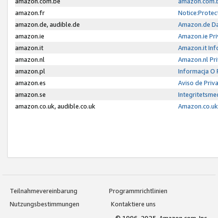
amazon.com.be
amazon.com.b
amazon.fr
Notice:Protec
amazon.de, audible.de
Amazon.de Da
amazon.ie
Amazon.ie Pri
amazon.it
Amazon.it Inf
amazon.nl
Amazon.nl Pri
amazon.pl
Informacja O
amazon.es
Aviso de Priv
amazon.se
Integritetsm
amazon.co.uk, audible.co.uk
Amazon.co.uk 
Teilnahmevereinbarung
Programmrichtlinien
Nutzungsbestimmungen
Kontaktiere uns