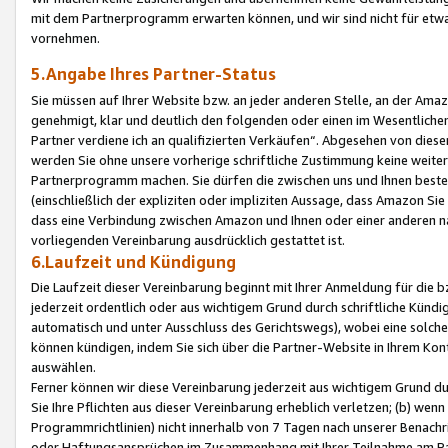
mit dem Partnerprogramm erwarten können, und wir sind nicht für etwa
vornehmen.
5.Angabe Ihres Partner-Status
Sie müssen auf Ihrer Website bzw. an jeder anderen Stelle, an der Am
genehmigt, klar und deutlich den folgenden oder einen im Wesentlichen
Partner verdiene ich an qualifizierten Verkäufen“. Abgesehen von die
werden Sie ohne unsere vorherige schriftliche Zustimmung keine weite
Partnerprogramm machen. Sie dürfen die zwischen uns und Ihnen best
(einschließlich der expliziten oder impliziten Aussage, dass Amazon Si
dass eine Verbindung zwischen Amazon und Ihnen oder einer anderen natü
vorliegenden Vereinbarung ausdrücklich gestattet ist.
6.Laufzeit und Kündigung
Die Laufzeit dieser Vereinbarung beginnt mit Ihrer Anmeldung für die 
jederzeit ordentlich oder aus wichtigem Grund durch schriftliche Kündi
automatisch und unter Ausschluss des Gerichtswegs), wobei eine solch
können kündigen, indem Sie sich über die Partner-Website in Ihrem Ko
auswählen.
Ferner können wir diese Vereinbarung jederzeit aus wichtigem Grund dur
Sie Ihre Pflichten aus dieser Vereinbarung erheblich verletzen; (b) wen
Programmrichtlinien) nicht innerhalb von 7 Tagen nach unserer Benachr
oder Haftungsansprüchen im Zusammenhang mit Ihrer Teilnahme am Pa