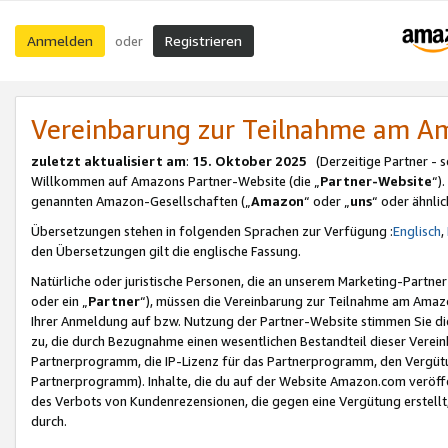
Anmelden
Registrieren
oder
Vereinbarung zur Teilnahme am 
zuletzt aktualisiert am
:
15. Oktober 2025
(Derzeitige Partner - 
Willkommen auf Amazons Partner-Website (die „
Partner-Website
“)
genannten Amazon-Gesellschaften („
Amazon
“ oder „
uns
“ oder ähnli
Übersetzungen stehen in folgenden Sprachen zur Verfügung :
Englisch
,
den Übersetzungen gilt die englische Fassung.
Natürliche oder juristische Personen, die an unserem Marketing-Partn
oder ein „
Partner
“), müssen die Vereinbarung zur Teilnahme am Ama
Ihrer Anmeldung auf bzw. Nutzung der Partner-Website stimmen Sie die
zu, die durch Bezugnahme einen wesentlichen Bestandteil dieser Verei
Partnerprogramm, die IP-Lizenz für das Partnerprogramm, den Vergütu
Partnerprogramm). Inhalte, die du auf der Website Amazon.com veröffe
des Verbots von Kundenrezensionen, die gegen eine Vergütung erstellt, 
durch.