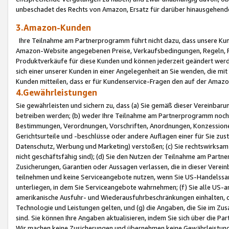
unbeschadet des Rechts von Amazon, Ersatz für darüber hinausgehen
3.Amazon-Kunden
Ihre Teilnahme am Partnerprogramm führt nicht dazu, dass unsere Kun
Amazon-Website angegebenen Preise, Verkaufsbedingungen, Regeln, Ri
Produktverkäufe für diese Kunden und können jederzeit geändert werde
sich einer unserer Kunden in einer Angelegenheit an Sie wenden, die 
Kunden mitteilen, dass er für Kundenservice-Fragen den auf der Ama
4.Gewährleistungen
Sie gewährleisten und sichern zu, dass (a) Sie gemäß dieser Vereinba
betreiben werden; (b) weder Ihre Teilnahme am Partnerprogramm noch d
Bestimmungen, Verordnungen, Vorschriften, Anordnungen, Konzessionen,
Gerichtsurteile und -beschlüsse oder andere Auflagen einer für Sie zu
Datenschutz, Werbung und Marketing) verstoßen; (c) Sie rechtswirksam 
nicht geschäftsfähig sind); (d) Sie den Nutzen der Teilnahme am Partne
Zusicherungen, Garantien oder Aussagen verlassen, die in dieser Verein
teilnehmen und keine Serviceangebote nutzen, wenn Sie US-Handelssa
unterliegen, in dem Sie Serviceangebote wahrnehmen; (f) Sie alle US
amerikanische Ausfuhr- und Wiederausfuhrbeschränkungen einhalten, 
Technologie und Leistungen gelten, und (g) die Angaben, die Sie im 
sind. Sie können Ihre Angaben aktualisieren, indem Sie sich über die 
Wir machen keine Zusicherungen und übernehmen keine Gewährleistun