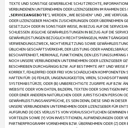
TEXTE UND SONSTIGE GEWERBLICHE SCHUTZRECHTE, INFORMATIONE
VERBUNDENEN UNTERNEHMEN ODER LIZENZGEBERN IM RAHMEN DES
„
SERVICEANGEBOTE
“), WERDEN „WIE BESEHEN“ UND „WIE VERFÜ
ODER LIZENZGEBER MACHEN ZUSICHERUNGEN ODER ÜBERNEHMEN GEW
GESETZLICH ODER IN SONSTIGER WEISE, IN BEZUG AUF DIE SERVI
SCHLIESSEN JEGLICHE GEWÄHRLEISTUNGEN IN BEZUG AUF DIE SERVI
GEWÄHRLEISTUNGEN BEZÜGLICH RECHTSMÄNGELN, MARKTGÄNGIGKEIT
VERWENDUNGSZWECK, NICHTVERLETZUNG SOWIE GEWÄHRLEISTUNGEN 
ÜBLICHEN GESCHÄFTSVERKEHR, DER LEISTUNG ODER HANDELSBRÄUCH
BESCHAFFENHEIT, MERKMALE, FUNKTIONEN, DEN LEISTUNGSUMFANG 
NOCH UNSERE VERBUNDENEN UNTERNEHMEN ODER LIZENZGEBER GEWÄ
BESCHRIEBEN DURCHGÄNGIG BZW. AUF BESTIMMTE ART UND WEISE
KORREKT, FEHLERFREI ODER FREI VON SCHÄDLICHEN KOMPONENTEN
HAFTEN FÜR: (A) FEHLER, UNGENAUIGKEITEN, VIREN, SCHADSOFTW
SYSTEMABSTÜRZE; ODER (B) UNBERECHTIGTE ZUGRIFFE AUF BZW. 
WEBSITE ODER VON DATEN, BILDERN, TEXTEN ODER SONSTIGEN INF
ODER EINER ANDEREN NATÜRLICHEN ODER JURISTISCHEN PERSON OD
GEWÄHRLEISTUNGSANSPRÜCHE, ES SEIN DENN, DIESE SIND IN DIES
UNSERE VERBUNDENEN UNTERNEHMEN ODER LIZENZGEBER FÜR EN
AUFGRUND (X) DES VERLUSTS VON VORAUSSICHTLICHEN GEWINNEN
VORTEILEN SOWIE (Y) VON INVESTITIONEN, AUFWENDUNGEN ODER VE
PARTNERPROGRAMM VORNEHMEN BZW. ÜBERNEHMEN ODER (Z) DER 