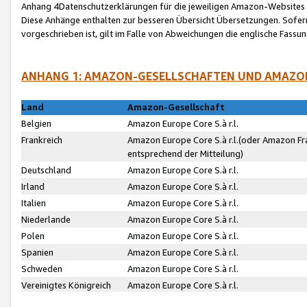
Anhang 4Datenschutzerklärungen für die jeweiligen Amazon-Websites
Diese Anhänge enthalten zur besseren Übersicht Übersetzungen. Sofe
vorgeschrieben ist, gilt im Falle von Abweichungen die englische Fass
ANHANG 1: AMAZON-GESELLSCHAFTEN UND AMAZO
Land
Amazon-Gesellschaft
Belgien
Amazon Europe Core S.à r.l.
Frankreich
Amazon Europe Core S.à r.l.(oder Amazon Fr
entsprechend der Mitteilung)
Deutschland
Amazon Europe Core S.à r.l.
Irland
Amazon Europe Core S.à r.l.
Italien
Amazon Europe Core S.à r.l.
Niederlande
Amazon Europe Core S.à r.l.
Polen
Amazon Europe Core S.à r.l.
Spanien
Amazon Europe Core S.à r.l.
Schweden
Amazon Europe Core S.à r.l.
Vereinigtes Königreich
Amazon Europe Core S.à r.l.