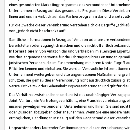
eines gesonderten Marketingprogramms des verbundenen Unternehmens
Unternehmen in Bezug auf das gesonderte Programm. Diese Vereinbarung
Ihnen und uns im Hinblick auf das Partnerprogramm dar und ersetzt al
Für die Zwecke dieser Vereinbarung verstehen sich die Begriffe „schließ
von „jedoch nicht beschränkt auf“.
Sämtliche Informationen in Bezug auf Amazon oder unsere verbunde
bereitstellen oder zugänglich machen und die nicht öffentlich bekannt bz
Informationen
“ von Amazon dar und verbleiben im alleinigen Eigent
wie dies angemessenerweise für die Erbringung Ihrer Leistungen gemäß d
juristischen Personen, die im Zusammenhang mit Ihrem Konto Zugriff au
Pflichten kennen und einhalten. Sie werden Vertrauliche Informationen 
Unternehmen) weitergeben und alle angemessenen Maßnahmen ergreifen
schützen, die gemäß dieser Vereinbarung nicht ausdrücklich zulässig is
Vertraulichkeits- oder Geheimhaltungsvereinbarungen und gilt für die
Das Verhältnis zwischen Ihnen und uns ist das unabhängiger Vertragspa
Joint-Venture, ein Vertretungsverhältnis, eine Franchisevereinbarung, 
unseren jeweiligen verbundenen Unternehmen und Ihnen. Sie sind ni
oder Zusagen abzugeben oder anzunehmen. Wenn Sie eine andere natürli
ermöglichen, Handlungen in Bezug auf den Gegenstand dieser Vereinbar
Ungeachtet anders lautender Bestimmungen in dieser Vereinbarung wird