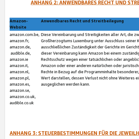
ANHANG 2: ANWENDBARES RECHT UND STRE
Amazon-
Anwendbares Recht und Streitbeilegung
Website
amazon.com.be,
Diese Vereinbarung und Streitigkeiten aller Art, die 
amazon.fr,
Großherzogtums Luxemburg unter Ausschluss seiner Kol
amazon.de,
ausschließlichen Zuständigkeit der Gerichte im Geri
audible.de,
dieser Vereinbarung kann Amazon bei einem zuständig
amazon.ie
Rechtsschutz wegen einer tatsächlichen oder angebli
amazon.it,
Amazon oder einer anderen natürlichen oder juristisc
amazon.nl,
Rechte in Bezug auf die Programminhalte besonderer,
amazon.pl,
Wert darstellen, dessen Verlust nicht ohne Weiteres e
amazon.es,
ausgeglichen werden kann.
amazon.se,
amazon.co.uk,
audible.co.uk
ANHANG 3: STEUERBESTIMMUNGEN FÜR DIE JEWEIL