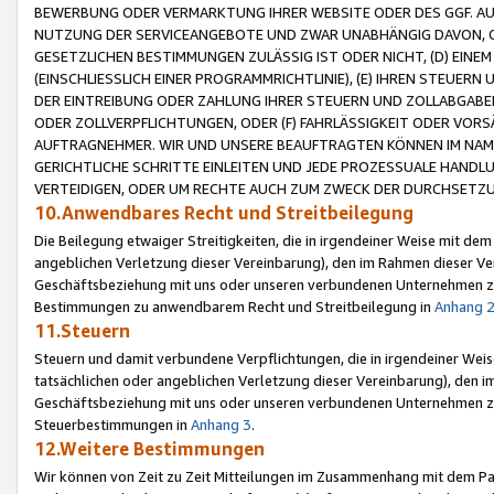
BEWERBUNG ODER VERMARKTUNG IHRER WEBSITE ODER DES GGF. AUF 
NUTZUNG DER SERVICEANGEBOTE UND ZWAR UNABHÄNGIG DAVON, O
GESETZLICHEN BESTIMMUNGEN ZULÄSSIG IST ODER NICHT, (D) EINE
(EINSCHLIESSLICH EINER PROGRAMMRICHTLINIE), (E) IHREN STEUER
DER EINTREIBUNG ODER ZAHLUNG IHRER STEUERN UND ZOLLABGAB
ODER ZOLLVERPFLICHTUNGEN, ODER (F) FAHRLÄSSIGKEIT ODER VORS
AUFTRAGNEHMER. WIR UND UNSERE BEAUFTRAGTEN KÖNNEN IM NAME
GERICHTLICHE SCHRITTE EINLEITEN UND JEDE PROZESSUALE HAND
VERTEIDIGEN, ODER UM RECHTE AUCH ZUM ZWECK DER DURCHSETZU
10.Anwendbares Recht und Streitbeilegung
Die Beilegung etwaiger Streitigkeiten, die in irgendeiner Weise mit de
angeblichen Verletzung dieser Vereinbarung), den im Rahmen dieser Ve
Geschäftsbeziehung mit uns oder unseren verbundenen Unternehmen zu
Bestimmungen zu anwendbarem Recht und Streitbeilegung in
Anhang 
11.Steuern
Steuern und damit verbundene Verpflichtungen, die in irgendeiner Wei
tatsächlichen oder angeblichen Verletzung dieser Vereinbarung), den 
Geschäftsbeziehung mit uns oder unseren verbundenen Unternehmen z
Steuerbestimmungen in
Anhang 3
.
12.Weitere Bestimmungen
Wir können von Zeit zu Zeit Mitteilungen im Zusammenhang mit dem Par