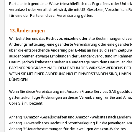
Parteien in irgendeiner Weise (einschließlich des Ergreifens oder Unt
veranlasst oder verpflichtet wird, die mit US-Gesetzen, Vorschriften,
für eine der Parteien dieser Vereinbarung gelten.
13.Änderungen
Wir behalten uns das Recht vor, einzelne oder alle Bestimmungen diese
Änderungsmitteilung, eine geänderte Vereinbarung oder eine geänderte 
über die entsprechende Änderung per E-Mail an Ihre zu diesem Zeitpun
ausgenommen etwaige Erhöhungen der Standardvergütung im Rahmen
Datum, jedoch frühestens sieben Kalendertage nach dem Datum, an de
PARTNERPROGRAMM NACH DEM DATUM DES WIRKSAMWERDENS DER Ä
WENN SIE MIT EINER ÄNDERUNG NICHT EINVERSTANDEN SIND, HABEN S
KÜNDIGEN.
Wenn Sie diese Vereinbarung mit Amazon France Services SAS geschlo
gelten zukünftige Änderungen an dieser Vereinbarung für Sie und Ama
Core S.à r.l. bezieht.
Anhang 1Amazon-Gesellschaften und Amazon-Websites nach Ländern
Anhang 2Anwendbares Recht und Streitbeilegung für die jeweiligen 
Anhang 3Steuerbestimmungen für die jeweiligen Amazon-Websites