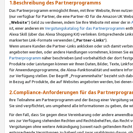
1.Beschreibung des Partnerprogramms
Das Partnerprogramm ermöglicht Ihnen, mit Ihrer Website, Ihren nutzer
(nur verfügbar für Partner, die eine Partner-ID für die Amazon UK We
„
Website
“) Geld zu verdienen, indem Sie Ihre Website mit einer der in
ist, einer anderen im
Vergütungskatalog für das Partnerprogramm
enth
Alexa Skill (über das Alexa Shopping Kit) verlinken. Entsprechende Lin
markierten Link-Formate verwenden („
Partner-Links
“).
Wenn unsere Kunden die Partner-Links anklicken oder sich damit verbi
angeboten werden, oder andere Handlungen vornehmen, können Sie eine
Partnerprogramm
näher beschrieben (und vorbehaltlich der dort festg
Produkte oder Leistungen können wir Ihnen Daten, Bilder, Texte, Linkfo
für Anwendungsprogramme, die Alexa-Funktionalität und weitere Inf
zur Verfügung stellen. Der Begriff „Programminhalte“ bezieht sich dabe
in Bezug auf Produkte, die auf Websites angeboten werden, bei denen 
2.Compliance-Anforderungen für das Partnerprog
Ihre Teilnahme am Partnerprogramm und der Bezug einer Vergütung setz
Sie sind verpflichtet, uns umgehend alle Informationen zu geben, die w
Für den Fall, dass Sie gegen diese Vereinbarung oder andere anwendba
uns zur Verfügung stehenden Rechten und Rechtsbehelfen, das Recht vo
Vergütungen ohne weitere Ankündigung (soweit nach geltendem Recht z
entsprechende Vergütungen zu haben) und zwar unabhängig davon, ob 