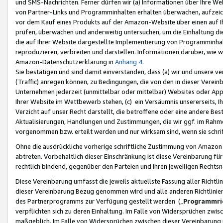
und SMS-Nachrichten. Ferner dürfen wir (a) Informationen über Ihre We
von Partner-Links und Programminhalten erhalten überwachen, aufzei
vor dem Kauf eines Produkts auf der Amazon-Website über einen auf Ih
prüfen, überwachen und anderweitig untersuchen, um die Einhaltung dies
die auf Ihrer Website dargestellte Implementierung von Programminhalt
reproduzieren, verbreiten und darstellen. Informationen darüber, wie w
Amazon-Datenschutzerklärung in
Anhang 4
.
Sie bestätigen und sind damit einverstanden, dass (a) wir und unsere 
(Traffic) anregen können, zu Bedingungen, die von den in dieser Vere
Unternehmen jederzeit (unmittelbar oder mittelbar) Websites oder Appl
Ihrer Website im Wettbewerb stehen, (c) ein Versäumnis unsererseits, I
Verzicht auf unser Recht darstellt, die betroffene oder eine andere B
Aktualisierungen, Handlungen und Zustimmungen, die wir ggf. im Rahme
vorgenommen bzw. erteilt werden und nur wirksam sind, wenn sie schri
Ohne die ausdrückliche vorherige schriftliche Zustimmung von Amazon
abtreten. Vorbehaltlich dieser Einschränkung ist diese Vereinbarung f
rechtlich bindend, gegenüber den Parteien und ihren jeweiligen Rech
Diese Vereinbarung umfasst die jeweils aktuellste Fassung aller Richtli
dieser Vereinbarung Bezug genommen wird und alle anderen Richtlinie
des Partnerprogramms zur Verfügung gestellt werden („
Programmric
verpflichten sich zu deren Einhaltung. Im Falle von Widersprüchen zwi
maßgeblich. Im Falle von Widersprüchen zwischen dieser Vereinbarun