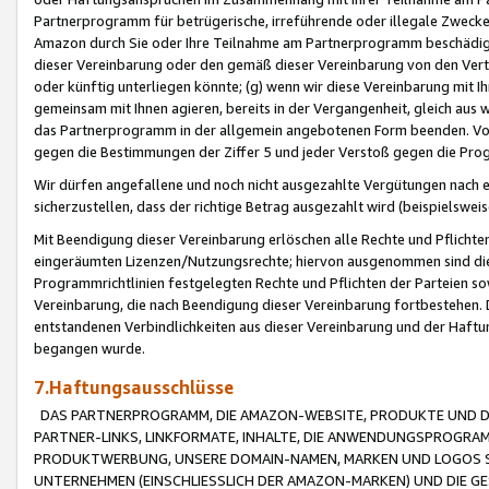
Partnerprogramm für betrügerische, irreführende oder illegale Zwecke
Amazon durch Sie oder Ihre Teilnahme am Partnerprogramm beschädig
dieser Vereinbarung oder den gemäß dieser Vereinbarung von den Vertr
oder künftig unterliegen könnte; (g) wenn wir diese Vereinbarung mit I
gemeinsam mit Ihnen agieren, bereits in der Vergangenheit, gleich aus
das Partnerprogramm in der allgemein angebotenen Form beenden. Vors
gegen die Bestimmungen der Ziffer 5 und jeder Verstoß gegen die Prog
Wir dürfen angefallene und noch nicht ausgezahlte Vergütungen nach 
sicherzustellen, dass der richtige Betrag ausgezahlt wird (beispielsw
Mit Beendigung dieser Vereinbarung erlöschen alle Rechte und Pflichte
eingeräumten Lizenzen/Nutzungsrechte; hiervon ausgenommen sind die in 
Programmrichtlinien festgelegten Rechte und Pflichten der Parteien sow
Vereinbarung, die nach Beendigung dieser Vereinbarung fortbestehen. D
entstandenen Verbindlichkeiten aus dieser Vereinbarung und der Haft
begangen wurde.
7.Haftungsausschlüsse
DAS PARTNERPROGRAMM, DIE AMAZON-WEBSITE, PRODUKTE UND DI
PARTNER-LINKS, LINKFORMATE, INHALTE, DIE ANWENDUNGSPROGR
PRODUKTWERBUNG, UNSERE DOMAIN-NAMEN, MARKEN UND LOGOS S
UNTERNEHMEN (EINSCHLIESSLICH DER AMAZON-MARKEN) UND DIE GE