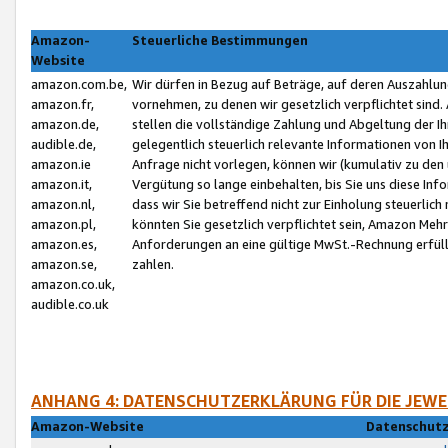
Amazon-
Steuerliche Bestimmungen
Website
amazon.com.be,
Wir dürfen in Bezug auf Beträge, auf deren Auszahlun
amazon.fr,
vornehmen, zu denen wir gesetzlich verpflichtet sind
amazon.de,
stellen die vollständige Zahlung und Abgeltung der 
audible.de,
gelegentlich steuerlich relevante Informationen von I
amazon.ie
Anfrage nicht vorlegen, können wir (kumulativ zu de
amazon.it,
Vergütung so lange einbehalten, bis Sie uns diese Inf
amazon.nl,
dass wir Sie betreffend nicht zur Einholung steuerlich 
amazon.pl,
könnten Sie gesetzlich verpflichtet sein, Amazon Meh
amazon.es,
Anforderungen an eine gültige MwSt.-Rechnung erfüllt
amazon.se,
zahlen.
amazon.co.uk,
audible.co.uk
ANHANG 4: DATENSCHUTZERKLÄRUNG FÜR DIE JEWE
Amazon-Website
Datenschutz