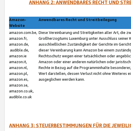
ANHANG 2: ANWENDBARES RECHT UND STRE
Amazon-
Anwendbares Recht und Streitbeilegung
Website
amazon.com.be,
Diese Vereinbarung und Streitigkeiten aller Art, die 
amazon.fr,
Großherzogtums Luxemburg unter Ausschluss seiner Kol
amazon.de,
ausschließlichen Zuständigkeit der Gerichte im Geri
audible.de,
dieser Vereinbarung kann Amazon bei einem zuständig
amazon.ie
Rechtsschutz wegen einer tatsächlichen oder angebli
amazon.it,
Amazon oder einer anderen natürlichen oder juristisc
amazon.nl,
Rechte in Bezug auf die Programminhalte besonderer,
amazon.pl,
Wert darstellen, dessen Verlust nicht ohne Weiteres e
amazon.es,
ausgeglichen werden kann.
amazon.se,
amazon.co.uk,
audible.co.uk
ANHANG 3: STEUERBESTIMMUNGEN FÜR DIE JEWEIL