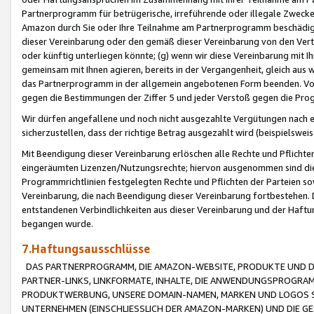
Partnerprogramm für betrügerische, irreführende oder illegale Zwecke
Amazon durch Sie oder Ihre Teilnahme am Partnerprogramm beschädig
dieser Vereinbarung oder den gemäß dieser Vereinbarung von den Vertr
oder künftig unterliegen könnte; (g) wenn wir diese Vereinbarung mit I
gemeinsam mit Ihnen agieren, bereits in der Vergangenheit, gleich aus
das Partnerprogramm in der allgemein angebotenen Form beenden. Vors
gegen die Bestimmungen der Ziffer 5 und jeder Verstoß gegen die Prog
Wir dürfen angefallene und noch nicht ausgezahlte Vergütungen nach 
sicherzustellen, dass der richtige Betrag ausgezahlt wird (beispielsw
Mit Beendigung dieser Vereinbarung erlöschen alle Rechte und Pflichte
eingeräumten Lizenzen/Nutzungsrechte; hiervon ausgenommen sind die in 
Programmrichtlinien festgelegten Rechte und Pflichten der Parteien sow
Vereinbarung, die nach Beendigung dieser Vereinbarung fortbestehen. D
entstandenen Verbindlichkeiten aus dieser Vereinbarung und der Haft
begangen wurde.
7.Haftungsausschlüsse
DAS PARTNERPROGRAMM, DIE AMAZON-WEBSITE, PRODUKTE UND DI
PARTNER-LINKS, LINKFORMATE, INHALTE, DIE ANWENDUNGSPROGR
PRODUKTWERBUNG, UNSERE DOMAIN-NAMEN, MARKEN UND LOGOS S
UNTERNEHMEN (EINSCHLIESSLICH DER AMAZON-MARKEN) UND DIE GE