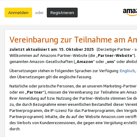
Anmelden
Registrieren
oder
Vereinbarung zur Teilnahme am 
zuletzt aktualisiert am
:
15. Oktober 2025
(Derzeitige Partner - 
Willkommen auf Amazons Partner-Website (die „
Partner-Website
“)
genannten Amazon-Gesellschaften („
Amazon
“ oder „
uns
“ oder ähnli
Übersetzungen stehen in folgenden Sprachen zur Verfügung :
Englisch
,
den Übersetzungen gilt die englische Fassung.
Natürliche oder juristische Personen, die an unserem Marketing-Partn
oder ein „
Partner
“), müssen die Vereinbarung zur Teilnahme am Ama
Ihrer Anmeldung auf bzw. Nutzung der Partner-Website stimmen Sie die
zu, die durch Bezugnahme einen wesentlichen Bestandteil dieser Verei
Partnerprogramm, die IP-Lizenz für das Partnerprogramm, den Vergütu
Partnerprogramm). Inhalte, die du auf der Website Amazon.com veröffe
des Verbots von Kundenrezensionen, die gegen eine Vergütung erstellt, 
durch.