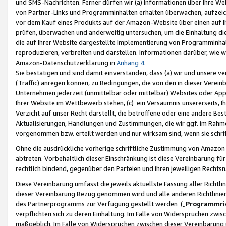
und SMS-Nachrichten. Ferner dürfen wir (a) Informationen über Ihre We
von Partner-Links und Programminhalten erhalten überwachen, aufzei
vor dem Kauf eines Produkts auf der Amazon-Website über einen auf Ih
prüfen, überwachen und anderweitig untersuchen, um die Einhaltung dies
die auf Ihrer Website dargestellte Implementierung von Programminhalt
reproduzieren, verbreiten und darstellen. Informationen darüber, wie w
Amazon-Datenschutzerklärung in
Anhang 4
.
Sie bestätigen und sind damit einverstanden, dass (a) wir und unsere 
(Traffic) anregen können, zu Bedingungen, die von den in dieser Vere
Unternehmen jederzeit (unmittelbar oder mittelbar) Websites oder Appl
Ihrer Website im Wettbewerb stehen, (c) ein Versäumnis unsererseits, I
Verzicht auf unser Recht darstellt, die betroffene oder eine andere B
Aktualisierungen, Handlungen und Zustimmungen, die wir ggf. im Rahme
vorgenommen bzw. erteilt werden und nur wirksam sind, wenn sie schri
Ohne die ausdrückliche vorherige schriftliche Zustimmung von Amazon
abtreten. Vorbehaltlich dieser Einschränkung ist diese Vereinbarung f
rechtlich bindend, gegenüber den Parteien und ihren jeweiligen Rech
Diese Vereinbarung umfasst die jeweils aktuellste Fassung aller Richtli
dieser Vereinbarung Bezug genommen wird und alle anderen Richtlinie
des Partnerprogramms zur Verfügung gestellt werden („
Programmric
verpflichten sich zu deren Einhaltung. Im Falle von Widersprüchen zwi
maßgeblich. Im Falle von Widersprüchen zwischen dieser Vereinbarun