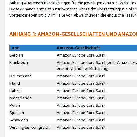
Anhang 4Datenschutzerklärungen für die jeweiligen Amazon-Websites
Diese Anhänge enthalten zur besseren Übersicht Übersetzungen. Sofe
vorgeschrieben ist, gilt im Falle von Abweichungen die englische Fass
ANHANG 1: AMAZON-GESELLSCHAFTEN UND AMAZO
Land
Amazon-Gesellschaft
Belgien
Amazon Europe Core S.à r.l.
Frankreich
Amazon Europe Core S.à r.l.(oder Amazon Fr
entsprechend der Mitteilung)
Deutschland
Amazon Europe Core S.à r.l.
Irland
Amazon Europe Core S.à r.l.
Italien
Amazon Europe Core S.à r.l.
Niederlande
Amazon Europe Core S.à r.l.
Polen
Amazon Europe Core S.à r.l.
Spanien
Amazon Europe Core S.à r.l.
Schweden
Amazon Europe Core S.à r.l.
Vereinigtes Königreich
Amazon Europe Core S.à r.l.