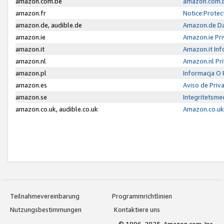
amazon.com.be
amazon.com.b
amazon.fr
Notice:Protec
amazon.de, audible.de
Amazon.de Da
amazon.ie
Amazon.ie Pri
amazon.it
Amazon.it Inf
amazon.nl
Amazon.nl Pri
amazon.pl
Informacja O
amazon.es
Aviso de Priv
amazon.se
Integritetsm
amazon.co.uk, audible.co.uk
Amazon.co.uk 
Teilnahmevereinbarung
Programmrichtlinien
Nutzungsbestimmungen
Kontaktiere uns