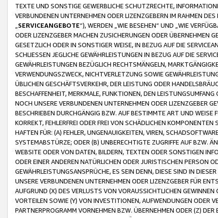
TEXTE UND SONSTIGE GEWERBLICHE SCHUTZRECHTE, INFORMATIONE
VERBUNDENEN UNTERNEHMEN ODER LIZENZGEBERN IM RAHMEN DES
„
SERVICEANGEBOTE
“), WERDEN „WIE BESEHEN“ UND „WIE VERFÜ
ODER LIZENZGEBER MACHEN ZUSICHERUNGEN ODER ÜBERNEHMEN GEW
GESETZLICH ODER IN SONSTIGER WEISE, IN BEZUG AUF DIE SERVI
SCHLIESSEN JEGLICHE GEWÄHRLEISTUNGEN IN BEZUG AUF DIE SERVI
GEWÄHRLEISTUNGEN BEZÜGLICH RECHTSMÄNGELN, MARKTGÄNGIGKEIT
VERWENDUNGSZWECK, NICHTVERLETZUNG SOWIE GEWÄHRLEISTUNGEN 
ÜBLICHEN GESCHÄFTSVERKEHR, DER LEISTUNG ODER HANDELSBRÄUCH
BESCHAFFENHEIT, MERKMALE, FUNKTIONEN, DEN LEISTUNGSUMFANG 
NOCH UNSERE VERBUNDENEN UNTERNEHMEN ODER LIZENZGEBER GEWÄ
BESCHRIEBEN DURCHGÄNGIG BZW. AUF BESTIMMTE ART UND WEISE
KORREKT, FEHLERFREI ODER FREI VON SCHÄDLICHEN KOMPONENTEN
HAFTEN FÜR: (A) FEHLER, UNGENAUIGKEITEN, VIREN, SCHADSOFTW
SYSTEMABSTÜRZE; ODER (B) UNBERECHTIGTE ZUGRIFFE AUF BZW. 
WEBSITE ODER VON DATEN, BILDERN, TEXTEN ODER SONSTIGEN INF
ODER EINER ANDEREN NATÜRLICHEN ODER JURISTISCHEN PERSON OD
GEWÄHRLEISTUNGSANSPRÜCHE, ES SEIN DENN, DIESE SIND IN DIES
UNSERE VERBUNDENEN UNTERNEHMEN ODER LIZENZGEBER FÜR EN
AUFGRUND (X) DES VERLUSTS VON VORAUSSICHTLICHEN GEWINNEN
VORTEILEN SOWIE (Y) VON INVESTITIONEN, AUFWENDUNGEN ODER VE
PARTNERPROGRAMM VORNEHMEN BZW. ÜBERNEHMEN ODER (Z) DER 