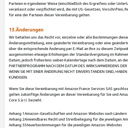
Parteien in irgendeiner Weise (einschließlich des Ergreifens oder Unt
veranlasst oder verpflichtet wird, die mit US-Gesetzen, Vorschriften,
für eine der Parteien dieser Vereinbarung gelten.
13.Änderungen
Wir behalten uns das Recht vor, einzelne oder alle Bestimmungen diese
Änderungsmitteilung, eine geänderte Vereinbarung oder eine geänderte 
über die entsprechende Änderung per E-Mail an Ihre zu diesem Zeitpun
ausgenommen etwaige Erhöhungen der Standardvergütung im Rahmen
Datum, jedoch frühestens sieben Kalendertage nach dem Datum, an de
PARTNERPROGRAMM NACH DEM DATUM DES WIRKSAMWERDENS DER Ä
WENN SIE MIT EINER ÄNDERUNG NICHT EINVERSTANDEN SIND, HABEN S
KÜNDIGEN.
Wenn Sie diese Vereinbarung mit Amazon France Services SAS geschlo
gelten zukünftige Änderungen an dieser Vereinbarung für Sie und Ama
Core S.à r.l. bezieht.
Anhang 1Amazon-Gesellschaften und Amazon-Websites nach Ländern
Anhang 2Anwendbares Recht und Streitbeilegung für die jeweiligen 
Anhang 3Steuerbestimmungen für die jeweiligen Amazon-Websites