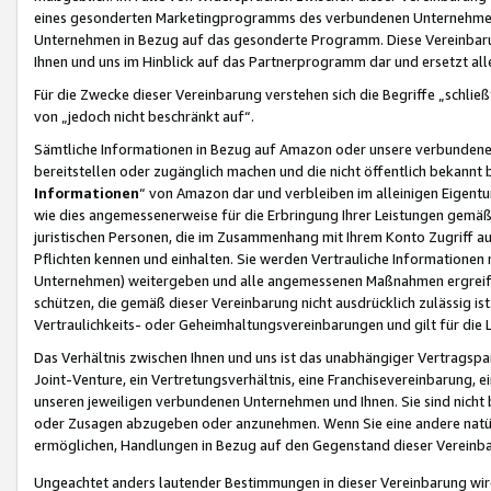
eines gesonderten Marketingprogramms des verbundenen Unternehmens
Unternehmen in Bezug auf das gesonderte Programm. Diese Vereinbarung
Ihnen und uns im Hinblick auf das Partnerprogramm dar und ersetzt al
Für die Zwecke dieser Vereinbarung verstehen sich die Begriffe „schließ
von „jedoch nicht beschränkt auf“.
Sämtliche Informationen in Bezug auf Amazon oder unsere verbunde
bereitstellen oder zugänglich machen und die nicht öffentlich bekannt bz
Informationen
“ von Amazon dar und verbleiben im alleinigen Eigent
wie dies angemessenerweise für die Erbringung Ihrer Leistungen gemäß d
juristischen Personen, die im Zusammenhang mit Ihrem Konto Zugriff au
Pflichten kennen und einhalten. Sie werden Vertrauliche Informationen 
Unternehmen) weitergeben und alle angemessenen Maßnahmen ergreifen
schützen, die gemäß dieser Vereinbarung nicht ausdrücklich zulässig is
Vertraulichkeits- oder Geheimhaltungsvereinbarungen und gilt für die
Das Verhältnis zwischen Ihnen und uns ist das unabhängiger Vertragspa
Joint-Venture, ein Vertretungsverhältnis, eine Franchisevereinbarung, 
unseren jeweiligen verbundenen Unternehmen und Ihnen. Sie sind ni
oder Zusagen abzugeben oder anzunehmen. Wenn Sie eine andere natürli
ermöglichen, Handlungen in Bezug auf den Gegenstand dieser Vereinbar
Ungeachtet anders lautender Bestimmungen in dieser Vereinbarung wird