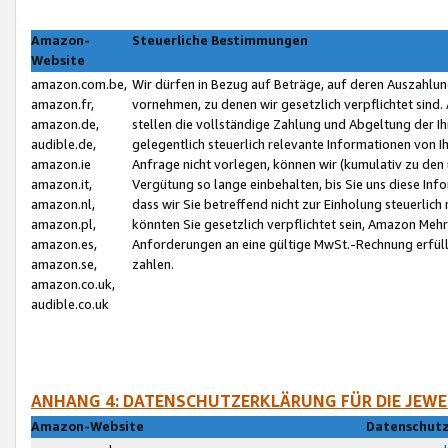
Amazon-
Steuerliche Bestimmungen
Website
amazon.com.be,
Wir dürfen in Bezug auf Beträge, auf deren Auszahlun
amazon.fr,
vornehmen, zu denen wir gesetzlich verpflichtet sind
amazon.de,
stellen die vollständige Zahlung und Abgeltung der 
audible.de,
gelegentlich steuerlich relevante Informationen von I
amazon.ie
Anfrage nicht vorlegen, können wir (kumulativ zu de
amazon.it,
Vergütung so lange einbehalten, bis Sie uns diese Inf
amazon.nl,
dass wir Sie betreffend nicht zur Einholung steuerlich 
amazon.pl,
könnten Sie gesetzlich verpflichtet sein, Amazon Meh
amazon.es,
Anforderungen an eine gültige MwSt.-Rechnung erfüllt
amazon.se,
zahlen.
amazon.co.uk,
audible.co.uk
ANHANG 4: DATENSCHUTZERKLÄRUNG FÜR DIE JEWE
Amazon-Website
Datenschutz