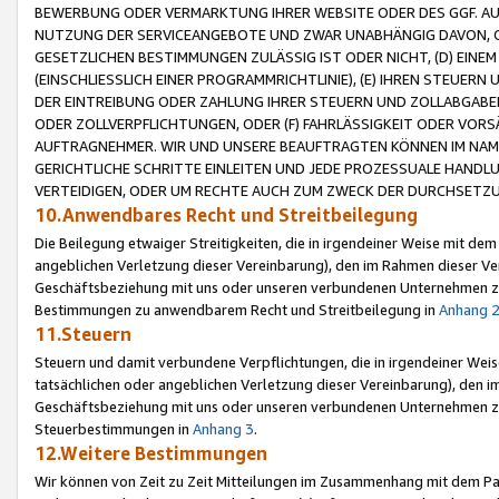
BEWERBUNG ODER VERMARKTUNG IHRER WEBSITE ODER DES GGF. AUF 
NUTZUNG DER SERVICEANGEBOTE UND ZWAR UNABHÄNGIG DAVON, O
GESETZLICHEN BESTIMMUNGEN ZULÄSSIG IST ODER NICHT, (D) EINE
(EINSCHLIESSLICH EINER PROGRAMMRICHTLINIE), (E) IHREN STEUER
DER EINTREIBUNG ODER ZAHLUNG IHRER STEUERN UND ZOLLABGAB
ODER ZOLLVERPFLICHTUNGEN, ODER (F) FAHRLÄSSIGKEIT ODER VORS
AUFTRAGNEHMER. WIR UND UNSERE BEAUFTRAGTEN KÖNNEN IM NAME
GERICHTLICHE SCHRITTE EINLEITEN UND JEDE PROZESSUALE HAND
VERTEIDIGEN, ODER UM RECHTE AUCH ZUM ZWECK DER DURCHSETZU
10.Anwendbares Recht und Streitbeilegung
Die Beilegung etwaiger Streitigkeiten, die in irgendeiner Weise mit de
angeblichen Verletzung dieser Vereinbarung), den im Rahmen dieser Ve
Geschäftsbeziehung mit uns oder unseren verbundenen Unternehmen zu
Bestimmungen zu anwendbarem Recht und Streitbeilegung in
Anhang 
11.Steuern
Steuern und damit verbundene Verpflichtungen, die in irgendeiner Wei
tatsächlichen oder angeblichen Verletzung dieser Vereinbarung), den 
Geschäftsbeziehung mit uns oder unseren verbundenen Unternehmen z
Steuerbestimmungen in
Anhang 3
.
12.Weitere Bestimmungen
Wir können von Zeit zu Zeit Mitteilungen im Zusammenhang mit dem Par