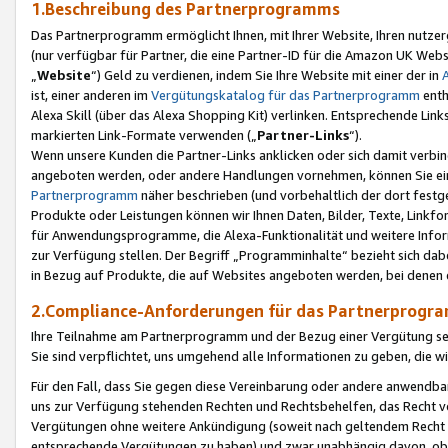
1.Beschreibung des Partnerprogramms
Das Partnerprogramm ermöglicht Ihnen, mit Ihrer Website, Ihren nutzer
(nur verfügbar für Partner, die eine Partner-ID für die Amazon UK We
„
Website
“) Geld zu verdienen, indem Sie Ihre Website mit einer der in
ist, einer anderen im
Vergütungskatalog für das Partnerprogramm
enth
Alexa Skill (über das Alexa Shopping Kit) verlinken. Entsprechende Lin
markierten Link-Formate verwenden („
Partner-Links
“).
Wenn unsere Kunden die Partner-Links anklicken oder sich damit verbi
angeboten werden, oder andere Handlungen vornehmen, können Sie eine
Partnerprogramm
näher beschrieben (und vorbehaltlich der dort festg
Produkte oder Leistungen können wir Ihnen Daten, Bilder, Texte, Linkfo
für Anwendungsprogramme, die Alexa-Funktionalität und weitere Inf
zur Verfügung stellen. Der Begriff „Programminhalte“ bezieht sich dabe
in Bezug auf Produkte, die auf Websites angeboten werden, bei denen 
2.Compliance-Anforderungen für das Partnerprog
Ihre Teilnahme am Partnerprogramm und der Bezug einer Vergütung setz
Sie sind verpflichtet, uns umgehend alle Informationen zu geben, die w
Für den Fall, dass Sie gegen diese Vereinbarung oder andere anwendba
uns zur Verfügung stehenden Rechten und Rechtsbehelfen, das Recht vo
Vergütungen ohne weitere Ankündigung (soweit nach geltendem Recht z
entsprechende Vergütungen zu haben) und zwar unabhängig davon, ob 