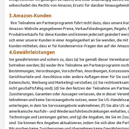
unbeschadet des Rechts von Amazon, Ersatz für darüber hinausgehen
3.Amazon-Kunden
Ihre Teilnahme am Partnerprogramm führt nicht dazu, dass unsere Kun
Amazon-Website angegebenen Preise, Verkaufsbedingungen, Regeln, Ri
Produktverkäufe für diese Kunden und können jederzeit geändert werde
sich einer unserer Kunden in einer Angelegenheit an Sie wenden, die 
Kunden mitteilen, dass er für Kundenservice-Fragen den auf der Ama
4.Gewährleistungen
Sie gewährleisten und sichern zu, dass (a) Sie gemäß dieser Vereinba
betreiben werden; (b) weder Ihre Teilnahme am Partnerprogramm noch d
Bestimmungen, Verordnungen, Vorschriften, Anordnungen, Konzessionen,
Gerichtsurteile und -beschlüsse oder andere Auflagen einer für Sie zu
Datenschutz, Werbung und Marketing) verstoßen; (c) Sie rechtswirksam 
nicht geschäftsfähig sind); (d) Sie den Nutzen der Teilnahme am Partne
Zusicherungen, Garantien oder Aussagen verlassen, die in dieser Verein
teilnehmen und keine Serviceangebote nutzen, wenn Sie US-Handelssa
unterliegen, in dem Sie Serviceangebote wahrnehmen; (f) Sie alle US
amerikanische Ausfuhr- und Wiederausfuhrbeschränkungen einhalten, 
Technologie und Leistungen gelten, und (g) die Angaben, die Sie im 
sind. Sie können Ihre Angaben aktualisieren, indem Sie sich über die 
Wir machen keine Zusicherungen und übernehmen keine Gewährleistun