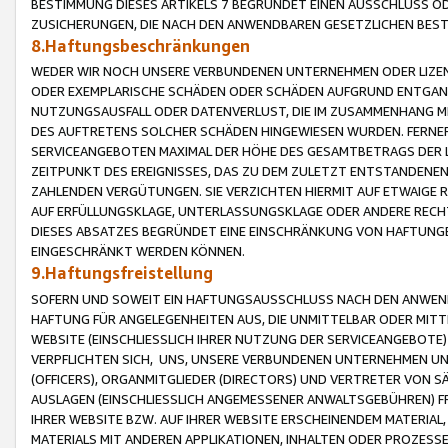
BESTIMMUNG DIESES ARTIKELS 7 BEGRÜNDET EINEN AUSSCHLUSS 
ZUSICHERUNGEN, DIE NACH DEN ANWENDBAREN GESETZLICHEN BE
8.Haftungsbeschränkungen
WEDER WIR NOCH UNSERE VERBUNDENEN UNTERNEHMEN ODER LIZEN
ODER EXEMPLARISCHE SCHÄDEN ODER SCHÄDEN AUFGRUND ENTGANG
NUTZUNGSAUSFALL ODER DATENVERLUST, DIE IM ZUSAMMENHANG MI
DES AUFTRETENS SOLCHER SCHÄDEN HINGEWIESEN WURDEN. FERN
SERVICEANGEBOTEN MAXIMAL DER HÖHE DES GESAMTBETRAGS DER 
ZEITPUNKT DES EREIGNISSES, DAS ZU DEM ZULETZT ENTSTANDENE
ZAHLENDEN VERGÜTUNGEN. SIE VERZICHTEN HIERMIT AUF ETWAIGE 
AUF ERFÜLLUNGSKLAGE, UNTERLASSUNGSKLAGE ODER ANDERE RECHT
DIESES ABSATZES BEGRÜNDET EINE EINSCHRÄNKUNG VON HAFTUNG
EINGESCHRÄNKT WERDEN KÖNNEN.
9.Haftungsfreistellung
SOFERN UND SOWEIT EIN HAFTUNGSAUSSCHLUSS NACH DEN ANWENDB
HAFTUNG FÜR ANGELEGENHEITEN AUS, DIE UNMITTELBAR ODER MITT
WEBSITE (EINSCHLIESSLICH IHRER NUTZUNG DER SERVICEANGEBOTE)
VERPFLICHTEN SICH, UNS, UNSERE VERBUNDENEN UNTERNEHMEN UN
(OFFICERS), ORGANMITGLIEDER (DIRECTORS) UND VERTRETER VON 
AUSLAGEN (EINSCHLIESSLICH ANGEMESSENER ANWALTSGEBÜHREN) FR
IHRER WEBSITE BZW. AUF IHRER WEBSITE ERSCHEINENDEM MATERIAL
MATERIALS MIT ANDEREN APPLIKATIONEN, INHALTEN ODER PROZESSE