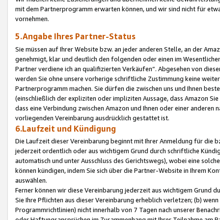
mit dem Partnerprogramm erwarten können, und wir sind nicht für etwa
vornehmen.
5.Angabe Ihres Partner-Status
Sie müssen auf Ihrer Website bzw. an jeder anderen Stelle, an der Am
genehmigt, klar und deutlich den folgenden oder einen im Wesentlichen
Partner verdiene ich an qualifizierten Verkäufen“. Abgesehen von die
werden Sie ohne unsere vorherige schriftliche Zustimmung keine weite
Partnerprogramm machen. Sie dürfen die zwischen uns und Ihnen best
(einschließlich der expliziten oder impliziten Aussage, dass Amazon Si
dass eine Verbindung zwischen Amazon und Ihnen oder einer anderen natü
vorliegenden Vereinbarung ausdrücklich gestattet ist.
6.Laufzeit und Kündigung
Die Laufzeit dieser Vereinbarung beginnt mit Ihrer Anmeldung für die 
jederzeit ordentlich oder aus wichtigem Grund durch schriftliche Kündi
automatisch und unter Ausschluss des Gerichtswegs), wobei eine solch
können kündigen, indem Sie sich über die Partner-Website in Ihrem Ko
auswählen.
Ferner können wir diese Vereinbarung jederzeit aus wichtigem Grund dur
Sie Ihre Pflichten aus dieser Vereinbarung erheblich verletzen; (b) wen
Programmrichtlinien) nicht innerhalb von 7 Tagen nach unserer Benachr
oder Haftungsansprüchen im Zusammenhang mit Ihrer Teilnahme am Pa