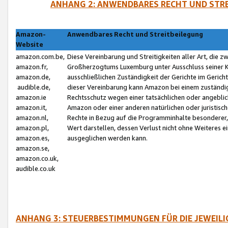
ANHANG 2: ANWENDBARES RECHT UND STRE
Amazon-
Anwendbares Recht und Streitbeilegung
Website
amazon.com.be,
Diese Vereinbarung und Streitigkeiten aller Art, die 
amazon.fr,
Großherzogtums Luxemburg unter Ausschluss seiner Kol
amazon.de,
ausschließlichen Zuständigkeit der Gerichte im Geri
audible.de,
dieser Vereinbarung kann Amazon bei einem zuständig
amazon.ie
Rechtsschutz wegen einer tatsächlichen oder angebli
amazon.it,
Amazon oder einer anderen natürlichen oder juristisc
amazon.nl,
Rechte in Bezug auf die Programminhalte besonderer,
amazon.pl,
Wert darstellen, dessen Verlust nicht ohne Weiteres e
amazon.es,
ausgeglichen werden kann.
amazon.se,
amazon.co.uk,
audible.co.uk
ANHANG 3: STEUERBESTIMMUNGEN FÜR DIE JEWEIL