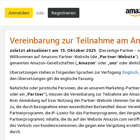
Anmelden
Registrieren
oder
Vereinbarung zur Teilnahme am 
zuletzt aktualisiert am
:
15. Oktober 2025
(Derzeitige Partner - 
Willkommen auf Amazons Partner-Website (die „
Partner-Website
“)
genannten Amazon-Gesellschaften („
Amazon
“ oder „
uns
“ oder ähnli
Übersetzungen stehen in folgenden Sprachen zur Verfügung :
Englisch
,
den Übersetzungen gilt die englische Fassung.
Natürliche oder juristische Personen, die an unserem Marketing-Partn
oder ein „
Partner
“), müssen die Vereinbarung zur Teilnahme am Ama
Ihrer Anmeldung auf bzw. Nutzung der Partner-Website stimmen Sie die
zu, die durch Bezugnahme einen wesentlichen Bestandteil dieser Verei
Partnerprogramm, die IP-Lizenz für das Partnerprogramm, den Vergütu
Partnerprogramm). Inhalte, die du auf der Website Amazon.com veröffe
des Verbots von Kundenrezensionen, die gegen eine Vergütung erstellt, 
durch.