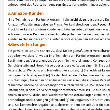
unbeschadet des Rechts von Amazon, Ersatz für darüber hinausgehen
3.Amazon-Kunden
Ihre Teilnahme am Partnerprogramm führt nicht dazu, dass unsere Kun
Amazon-Website angegebenen Preise, Verkaufsbedingungen, Regeln, Ri
Produktverkäufe für diese Kunden und können jederzeit geändert werde
sich einer unserer Kunden in einer Angelegenheit an Sie wenden, die 
Kunden mitteilen, dass er für Kundenservice-Fragen den auf der Ama
4.Gewährleistungen
Sie gewährleisten und sichern zu, dass (a) Sie gemäß dieser Vereinba
betreiben werden; (b) weder Ihre Teilnahme am Partnerprogramm noch d
Bestimmungen, Verordnungen, Vorschriften, Anordnungen, Konzessionen,
Gerichtsurteile und -beschlüsse oder andere Auflagen einer für Sie zu
Datenschutz, Werbung und Marketing) verstoßen; (c) Sie rechtswirksam 
nicht geschäftsfähig sind); (d) Sie den Nutzen der Teilnahme am Partne
Zusicherungen, Garantien oder Aussagen verlassen, die in dieser Verein
teilnehmen und keine Serviceangebote nutzen, wenn Sie US-Handelssa
unterliegen, in dem Sie Serviceangebote wahrnehmen; (f) Sie alle US
amerikanische Ausfuhr- und Wiederausfuhrbeschränkungen einhalten, 
Technologie und Leistungen gelten, und (g) die Angaben, die Sie im 
sind. Sie können Ihre Angaben aktualisieren, indem Sie sich über die 
Wir machen keine Zusicherungen und übernehmen keine Gewährleistun