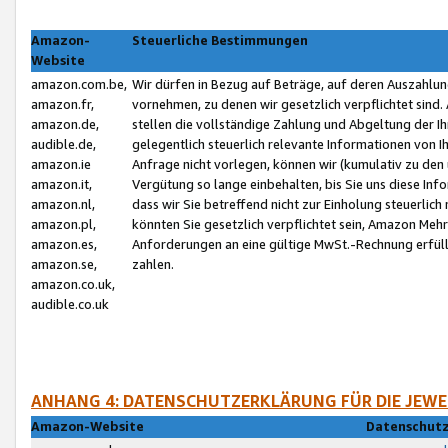
Amazon-
Steuerliche Bestimmungen
Website
amazon.com.be,
Wir dürfen in Bezug auf Beträge, auf deren Auszahlun
amazon.fr,
vornehmen, zu denen wir gesetzlich verpflichtet sind
amazon.de,
stellen die vollständige Zahlung und Abgeltung der 
audible.de,
gelegentlich steuerlich relevante Informationen von I
amazon.ie
Anfrage nicht vorlegen, können wir (kumulativ zu de
amazon.it,
Vergütung so lange einbehalten, bis Sie uns diese Inf
amazon.nl,
dass wir Sie betreffend nicht zur Einholung steuerlich 
amazon.pl,
könnten Sie gesetzlich verpflichtet sein, Amazon Meh
amazon.es,
Anforderungen an eine gültige MwSt.-Rechnung erfüllt
amazon.se,
zahlen.
amazon.co.uk,
audible.co.uk
ANHANG 4: DATENSCHUTZERKLÄRUNG FÜR DIE JEWE
Amazon-Website
Datenschutz