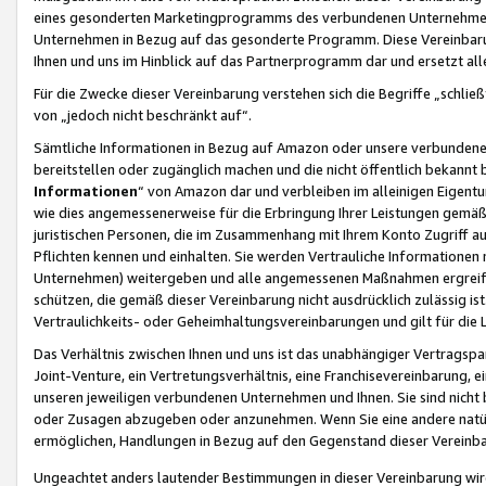
eines gesonderten Marketingprogramms des verbundenen Unternehmens
Unternehmen in Bezug auf das gesonderte Programm. Diese Vereinbarung
Ihnen und uns im Hinblick auf das Partnerprogramm dar und ersetzt al
Für die Zwecke dieser Vereinbarung verstehen sich die Begriffe „schließ
von „jedoch nicht beschränkt auf“.
Sämtliche Informationen in Bezug auf Amazon oder unsere verbunde
bereitstellen oder zugänglich machen und die nicht öffentlich bekannt bz
Informationen
“ von Amazon dar und verbleiben im alleinigen Eigent
wie dies angemessenerweise für die Erbringung Ihrer Leistungen gemäß d
juristischen Personen, die im Zusammenhang mit Ihrem Konto Zugriff au
Pflichten kennen und einhalten. Sie werden Vertrauliche Informationen 
Unternehmen) weitergeben und alle angemessenen Maßnahmen ergreifen
schützen, die gemäß dieser Vereinbarung nicht ausdrücklich zulässig is
Vertraulichkeits- oder Geheimhaltungsvereinbarungen und gilt für die
Das Verhältnis zwischen Ihnen und uns ist das unabhängiger Vertragspa
Joint-Venture, ein Vertretungsverhältnis, eine Franchisevereinbarung, 
unseren jeweiligen verbundenen Unternehmen und Ihnen. Sie sind ni
oder Zusagen abzugeben oder anzunehmen. Wenn Sie eine andere natürli
ermöglichen, Handlungen in Bezug auf den Gegenstand dieser Vereinbar
Ungeachtet anders lautender Bestimmungen in dieser Vereinbarung wird