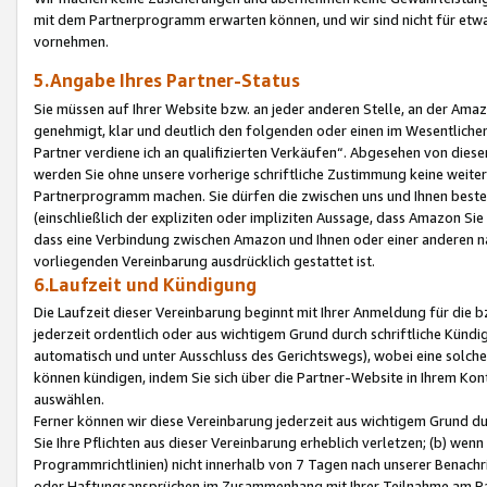
mit dem Partnerprogramm erwarten können, und wir sind nicht für etwa
vornehmen.
5.Angabe Ihres Partner-Status
Sie müssen auf Ihrer Website bzw. an jeder anderen Stelle, an der Am
genehmigt, klar und deutlich den folgenden oder einen im Wesentlichen
Partner verdiene ich an qualifizierten Verkäufen“. Abgesehen von die
werden Sie ohne unsere vorherige schriftliche Zustimmung keine weite
Partnerprogramm machen. Sie dürfen die zwischen uns und Ihnen best
(einschließlich der expliziten oder impliziten Aussage, dass Amazon Si
dass eine Verbindung zwischen Amazon und Ihnen oder einer anderen natü
vorliegenden Vereinbarung ausdrücklich gestattet ist.
6.Laufzeit und Kündigung
Die Laufzeit dieser Vereinbarung beginnt mit Ihrer Anmeldung für die 
jederzeit ordentlich oder aus wichtigem Grund durch schriftliche Kündi
automatisch und unter Ausschluss des Gerichtswegs), wobei eine solch
können kündigen, indem Sie sich über die Partner-Website in Ihrem Ko
auswählen.
Ferner können wir diese Vereinbarung jederzeit aus wichtigem Grund dur
Sie Ihre Pflichten aus dieser Vereinbarung erheblich verletzen; (b) wen
Programmrichtlinien) nicht innerhalb von 7 Tagen nach unserer Benachr
oder Haftungsansprüchen im Zusammenhang mit Ihrer Teilnahme am Pa