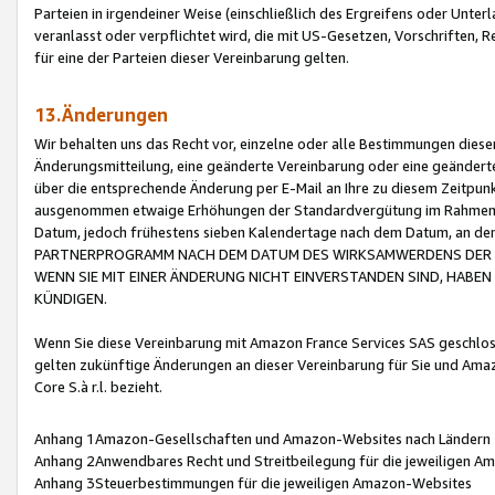
Parteien in irgendeiner Weise (einschließlich des Ergreifens oder Unt
veranlasst oder verpflichtet wird, die mit US-Gesetzen, Vorschriften,
für eine der Parteien dieser Vereinbarung gelten.
13.Änderungen
Wir behalten uns das Recht vor, einzelne oder alle Bestimmungen diese
Änderungsmitteilung, eine geänderte Vereinbarung oder eine geänderte 
über die entsprechende Änderung per E-Mail an Ihre zu diesem Zeitpun
ausgenommen etwaige Erhöhungen der Standardvergütung im Rahmen
Datum, jedoch frühestens sieben Kalendertage nach dem Datum, an de
PARTNERPROGRAMM NACH DEM DATUM DES WIRKSAMWERDENS DER Ä
WENN SIE MIT EINER ÄNDERUNG NICHT EINVERSTANDEN SIND, HABEN S
KÜNDIGEN.
Wenn Sie diese Vereinbarung mit Amazon France Services SAS geschlo
gelten zukünftige Änderungen an dieser Vereinbarung für Sie und Ama
Core S.à r.l. bezieht.
Anhang 1Amazon-Gesellschaften und Amazon-Websites nach Ländern
Anhang 2Anwendbares Recht und Streitbeilegung für die jeweiligen 
Anhang 3Steuerbestimmungen für die jeweiligen Amazon-Websites