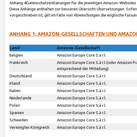
Anhang 4Datenschutzerklärungen für die jeweiligen Amazon-Websites
Diese Anhänge enthalten zur besseren Übersicht Übersetzungen. Sofe
vorgeschrieben ist, gilt im Falle von Abweichungen die englische Fass
ANHANG 1: AMAZON-GESELLSCHAFTEN UND AMAZO
Land
Amazon-Gesellschaft
Belgien
Amazon Europe Core S.à r.l.
Frankreich
Amazon Europe Core S.à r.l.(oder Amazon Fr
entsprechend der Mitteilung)
Deutschland
Amazon Europe Core S.à r.l.
Irland
Amazon Europe Core S.à r.l.
Italien
Amazon Europe Core S.à r.l.
Niederlande
Amazon Europe Core S.à r.l.
Polen
Amazon Europe Core S.à r.l.
Spanien
Amazon Europe Core S.à r.l.
Schweden
Amazon Europe Core S.à r.l.
Vereinigtes Königreich
Amazon Europe Core S.à r.l.