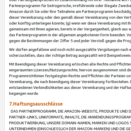
Partnerprogramm für betrügerische, irreführende oder illegale Zwecke
Amazon durch Sie oder Ihre Teilnahme am Partnerprogramm beschädig
dieser Vereinbarung oder den gemäß dieser Vereinbarung von den Vertr
oder künftig unterliegen könnte; (g) wenn wir diese Vereinbarung mit I
gemeinsam mit Ihnen agieren, bereits in der Vergangenheit, gleich aus
das Partnerprogramm in der allgemein angebotenen Form beenden. Vors
gegen die Bestimmungen der Ziffer 5 und jeder Verstoß gegen die Prog
Wir dürfen angefallene und noch nicht ausgezahlte Vergütungen nach 
sicherzustellen, dass der richtige Betrag ausgezahlt wird (beispielsw
Mit Beendigung dieser Vereinbarung erlöschen alle Rechte und Pflichte
eingeräumten Lizenzen/Nutzungsrechte; hiervon ausgenommen sind die in 
Programmrichtlinien festgelegten Rechte und Pflichten der Parteien sow
Vereinbarung, die nach Beendigung dieser Vereinbarung fortbestehen. D
entstandenen Verbindlichkeiten aus dieser Vereinbarung und der Haft
begangen wurde.
7.Haftungsausschlüsse
DAS PARTNERPROGRAMM, DIE AMAZON-WEBSITE, PRODUKTE UND DI
PARTNER-LINKS, LINKFORMATE, INHALTE, DIE ANWENDUNGSPROGR
PRODUKTWERBUNG, UNSERE DOMAIN-NAMEN, MARKEN UND LOGOS S
UNTERNEHMEN (EINSCHLIESSLICH DER AMAZON-MARKEN) UND DIE GE