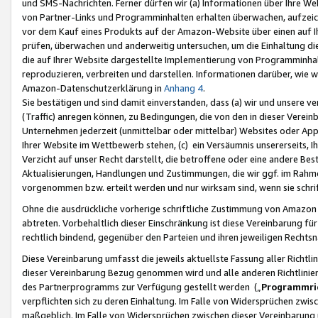
und SMS-Nachrichten. Ferner dürfen wir (a) Informationen über Ihre We
von Partner-Links und Programminhalten erhalten überwachen, aufzei
vor dem Kauf eines Produkts auf der Amazon-Website über einen auf Ih
prüfen, überwachen und anderweitig untersuchen, um die Einhaltung dies
die auf Ihrer Website dargestellte Implementierung von Programminhalt
reproduzieren, verbreiten und darstellen. Informationen darüber, wie w
Amazon-Datenschutzerklärung in
Anhang 4
.
Sie bestätigen und sind damit einverstanden, dass (a) wir und unsere 
(Traffic) anregen können, zu Bedingungen, die von den in dieser Vere
Unternehmen jederzeit (unmittelbar oder mittelbar) Websites oder Appl
Ihrer Website im Wettbewerb stehen, (c) ein Versäumnis unsererseits, I
Verzicht auf unser Recht darstellt, die betroffene oder eine andere B
Aktualisierungen, Handlungen und Zustimmungen, die wir ggf. im Rahme
vorgenommen bzw. erteilt werden und nur wirksam sind, wenn sie schri
Ohne die ausdrückliche vorherige schriftliche Zustimmung von Amazon
abtreten. Vorbehaltlich dieser Einschränkung ist diese Vereinbarung f
rechtlich bindend, gegenüber den Parteien und ihren jeweiligen Rech
Diese Vereinbarung umfasst die jeweils aktuellste Fassung aller Richtli
dieser Vereinbarung Bezug genommen wird und alle anderen Richtlinie
des Partnerprogramms zur Verfügung gestellt werden („
Programmric
verpflichten sich zu deren Einhaltung. Im Falle von Widersprüchen zwi
maßgeblich. Im Falle von Widersprüchen zwischen dieser Vereinbarun