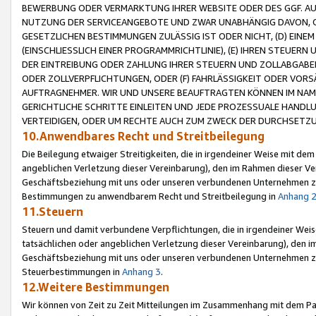
BEWERBUNG ODER VERMARKTUNG IHRER WEBSITE ODER DES GGF. AUF 
NUTZUNG DER SERVICEANGEBOTE UND ZWAR UNABHÄNGIG DAVON, O
GESETZLICHEN BESTIMMUNGEN ZULÄSSIG IST ODER NICHT, (D) EINE
(EINSCHLIESSLICH EINER PROGRAMMRICHTLINIE), (E) IHREN STEUER
DER EINTREIBUNG ODER ZAHLUNG IHRER STEUERN UND ZOLLABGAB
ODER ZOLLVERPFLICHTUNGEN, ODER (F) FAHRLÄSSIGKEIT ODER VORS
AUFTRAGNEHMER. WIR UND UNSERE BEAUFTRAGTEN KÖNNEN IM NAME
GERICHTLICHE SCHRITTE EINLEITEN UND JEDE PROZESSUALE HAND
VERTEIDIGEN, ODER UM RECHTE AUCH ZUM ZWECK DER DURCHSETZU
10.Anwendbares Recht und Streitbeilegung
Die Beilegung etwaiger Streitigkeiten, die in irgendeiner Weise mit de
angeblichen Verletzung dieser Vereinbarung), den im Rahmen dieser Ve
Geschäftsbeziehung mit uns oder unseren verbundenen Unternehmen zu
Bestimmungen zu anwendbarem Recht und Streitbeilegung in
Anhang 
11.Steuern
Steuern und damit verbundene Verpflichtungen, die in irgendeiner Wei
tatsächlichen oder angeblichen Verletzung dieser Vereinbarung), den 
Geschäftsbeziehung mit uns oder unseren verbundenen Unternehmen z
Steuerbestimmungen in
Anhang 3
.
12.Weitere Bestimmungen
Wir können von Zeit zu Zeit Mitteilungen im Zusammenhang mit dem Par