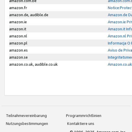
amazon.com.be
amazon.com.b
amazon.fr
Notice:Protec
amazon.de, audible.de
Amazon.de Da
amazon.ie
Amazon.ie Pri
amazon.it
Amazon.it Inf
amazon.nl
Amazon.nl Pri
amazon.pl
Informacja O
amazon.es
Aviso de Priv
amazon.se
Integritetsm
amazon.co.uk, audible.co.uk
Amazon.co.uk 
Teilnahmevereinbarung
Programmrichtlinien
Nutzungsbestimmungen
Kontaktiere uns