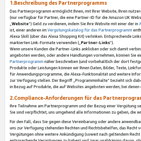
1.Beschreibung des Partnerprogramms
Das Partnerprogramm ermöglicht Ihnen, mit Ihrer Website, Ihren nutzer
(nur verfügbar für Partner, die eine Partner-ID für die Amazon UK We
„
Website
“) Geld zu verdienen, indem Sie Ihre Website mit einer der in
ist, einer anderen im
Vergütungskatalog für das Partnerprogramm
enth
Alexa Skill (über das Alexa Shopping Kit) verlinken. Entsprechende Lin
markierten Link-Formate verwenden („
Partner-Links
“).
Wenn unsere Kunden die Partner-Links anklicken oder sich damit verbi
angeboten werden, oder andere Handlungen vornehmen, können Sie eine
Partnerprogramm
näher beschrieben (und vorbehaltlich der dort festg
Produkte oder Leistungen können wir Ihnen Daten, Bilder, Texte, Linkfo
für Anwendungsprogramme, die Alexa-Funktionalität und weitere Inf
zur Verfügung stellen. Der Begriff „Programminhalte“ bezieht sich dabe
in Bezug auf Produkte, die auf Websites angeboten werden, bei denen 
2.Compliance-Anforderungen für das Partnerprog
Ihre Teilnahme am Partnerprogramm und der Bezug einer Vergütung setz
Sie sind verpflichtet, uns umgehend alle Informationen zu geben, die w
Für den Fall, dass Sie gegen diese Vereinbarung oder andere anwendba
uns zur Verfügung stehenden Rechten und Rechtsbehelfen, das Recht vo
Vergütungen ohne weitere Ankündigung (soweit nach geltendem Recht z
entsprechende Vergütungen zu haben) und zwar unabhängig davon, ob 