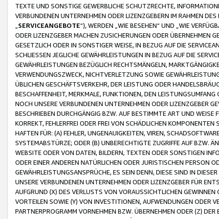
TEXTE UND SONSTIGE GEWERBLICHE SCHUTZRECHTE, INFORMATIONE
VERBUNDENEN UNTERNEHMEN ODER LIZENZGEBERN IM RAHMEN DES
„
SERVICEANGEBOTE
“), WERDEN „WIE BESEHEN“ UND „WIE VERFÜ
ODER LIZENZGEBER MACHEN ZUSICHERUNGEN ODER ÜBERNEHMEN GEW
GESETZLICH ODER IN SONSTIGER WEISE, IN BEZUG AUF DIE SERVI
SCHLIESSEN JEGLICHE GEWÄHRLEISTUNGEN IN BEZUG AUF DIE SERVI
GEWÄHRLEISTUNGEN BEZÜGLICH RECHTSMÄNGELN, MARKTGÄNGIGKEIT
VERWENDUNGSZWECK, NICHTVERLETZUNG SOWIE GEWÄHRLEISTUNGEN 
ÜBLICHEN GESCHÄFTSVERKEHR, DER LEISTUNG ODER HANDELSBRÄUCH
BESCHAFFENHEIT, MERKMALE, FUNKTIONEN, DEN LEISTUNGSUMFANG 
NOCH UNSERE VERBUNDENEN UNTERNEHMEN ODER LIZENZGEBER GEWÄ
BESCHRIEBEN DURCHGÄNGIG BZW. AUF BESTIMMTE ART UND WEISE
KORREKT, FEHLERFREI ODER FREI VON SCHÄDLICHEN KOMPONENTEN
HAFTEN FÜR: (A) FEHLER, UNGENAUIGKEITEN, VIREN, SCHADSOFTW
SYSTEMABSTÜRZE; ODER (B) UNBERECHTIGTE ZUGRIFFE AUF BZW. 
WEBSITE ODER VON DATEN, BILDERN, TEXTEN ODER SONSTIGEN INF
ODER EINER ANDEREN NATÜRLICHEN ODER JURISTISCHEN PERSON OD
GEWÄHRLEISTUNGSANSPRÜCHE, ES SEIN DENN, DIESE SIND IN DIES
UNSERE VERBUNDENEN UNTERNEHMEN ODER LIZENZGEBER FÜR EN
AUFGRUND (X) DES VERLUSTS VON VORAUSSICHTLICHEN GEWINNEN
VORTEILEN SOWIE (Y) VON INVESTITIONEN, AUFWENDUNGEN ODER VE
PARTNERPROGRAMM VORNEHMEN BZW. ÜBERNEHMEN ODER (Z) DER 