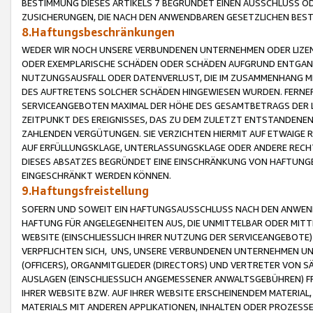
BESTIMMUNG DIESES ARTIKELS 7 BEGRÜNDET EINEN AUSSCHLUSS 
ZUSICHERUNGEN, DIE NACH DEN ANWENDBAREN GESETZLICHEN BE
8.Haftungsbeschränkungen
WEDER WIR NOCH UNSERE VERBUNDENEN UNTERNEHMEN ODER LIZEN
ODER EXEMPLARISCHE SCHÄDEN ODER SCHÄDEN AUFGRUND ENTGANG
NUTZUNGSAUSFALL ODER DATENVERLUST, DIE IM ZUSAMMENHANG MI
DES AUFTRETENS SOLCHER SCHÄDEN HINGEWIESEN WURDEN. FERN
SERVICEANGEBOTEN MAXIMAL DER HÖHE DES GESAMTBETRAGS DER 
ZEITPUNKT DES EREIGNISSES, DAS ZU DEM ZULETZT ENTSTANDENE
ZAHLENDEN VERGÜTUNGEN. SIE VERZICHTEN HIERMIT AUF ETWAIGE 
AUF ERFÜLLUNGSKLAGE, UNTERLASSUNGSKLAGE ODER ANDERE RECHT
DIESES ABSATZES BEGRÜNDET EINE EINSCHRÄNKUNG VON HAFTUNG
EINGESCHRÄNKT WERDEN KÖNNEN.
9.Haftungsfreistellung
SOFERN UND SOWEIT EIN HAFTUNGSAUSSCHLUSS NACH DEN ANWENDB
HAFTUNG FÜR ANGELEGENHEITEN AUS, DIE UNMITTELBAR ODER MITT
WEBSITE (EINSCHLIESSLICH IHRER NUTZUNG DER SERVICEANGEBOTE)
VERPFLICHTEN SICH, UNS, UNSERE VERBUNDENEN UNTERNEHMEN UN
(OFFICERS), ORGANMITGLIEDER (DIRECTORS) UND VERTRETER VON 
AUSLAGEN (EINSCHLIESSLICH ANGEMESSENER ANWALTSGEBÜHREN) FR
IHRER WEBSITE BZW. AUF IHRER WEBSITE ERSCHEINENDEM MATERIAL
MATERIALS MIT ANDEREN APPLIKATIONEN, INHALTEN ODER PROZESSE