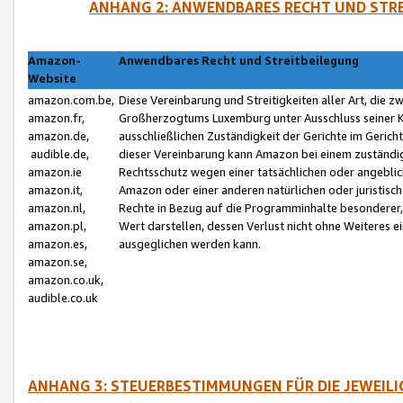
ANHANG 2: ANWENDBARES RECHT UND STRE
Amazon-
Anwendbares Recht und Streitbeilegung
Website
amazon.com.be,
Diese Vereinbarung und Streitigkeiten aller Art, die 
amazon.fr,
Großherzogtums Luxemburg unter Ausschluss seiner Kol
amazon.de,
ausschließlichen Zuständigkeit der Gerichte im Geri
audible.de,
dieser Vereinbarung kann Amazon bei einem zuständig
amazon.ie
Rechtsschutz wegen einer tatsächlichen oder angebli
amazon.it,
Amazon oder einer anderen natürlichen oder juristisc
amazon.nl,
Rechte in Bezug auf die Programminhalte besonderer,
amazon.pl,
Wert darstellen, dessen Verlust nicht ohne Weiteres e
amazon.es,
ausgeglichen werden kann.
amazon.se,
amazon.co.uk,
audible.co.uk
ANHANG 3: STEUERBESTIMMUNGEN FÜR DIE JEWEIL