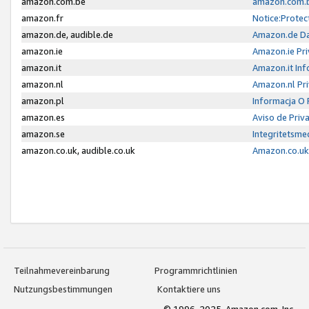
amazon.com.be
amazon.com.b
amazon.fr
Notice:Protec
amazon.de, audible.de
Amazon.de Da
amazon.ie
Amazon.ie Pri
amazon.it
Amazon.it Inf
amazon.nl
Amazon.nl Pri
amazon.pl
Informacja O
amazon.es
Aviso de Priv
amazon.se
Integritetsm
amazon.co.uk, audible.co.uk
Amazon.co.uk 
Teilnahmevereinbarung
Programmrichtlinien
Nutzungsbestimmungen
Kontaktiere uns