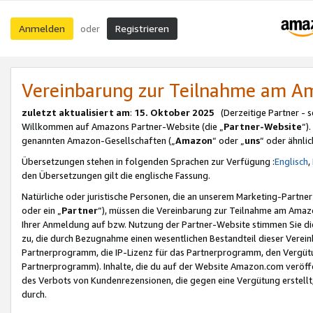
Anmelden
Registrieren
oder
Vereinbarung zur Teilnahme am 
zuletzt aktualisiert am
:
15. Oktober 2025
(Derzeitige Partner - 
Willkommen auf Amazons Partner-Website (die „
Partner-Website
“)
genannten Amazon-Gesellschaften („
Amazon
“ oder „
uns
“ oder ähnli
Übersetzungen stehen in folgenden Sprachen zur Verfügung :
Englisch
,
den Übersetzungen gilt die englische Fassung.
Natürliche oder juristische Personen, die an unserem Marketing-Partn
oder ein „
Partner
“), müssen die Vereinbarung zur Teilnahme am Ama
Ihrer Anmeldung auf bzw. Nutzung der Partner-Website stimmen Sie die
zu, die durch Bezugnahme einen wesentlichen Bestandteil dieser Verei
Partnerprogramm, die IP-Lizenz für das Partnerprogramm, den Vergütu
Partnerprogramm). Inhalte, die du auf der Website Amazon.com veröffe
des Verbots von Kundenrezensionen, die gegen eine Vergütung erstellt, 
durch.