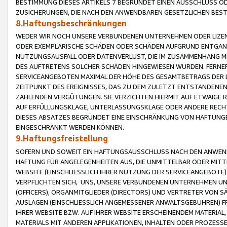
BESTIMMUNG DIESES ARTIKELS 7 BEGRÜNDET EINEN AUSSCHLUSS 
ZUSICHERUNGEN, DIE NACH DEN ANWENDBAREN GESETZLICHEN BE
8.Haftungsbeschränkungen
WEDER WIR NOCH UNSERE VERBUNDENEN UNTERNEHMEN ODER LIZEN
ODER EXEMPLARISCHE SCHÄDEN ODER SCHÄDEN AUFGRUND ENTGANG
NUTZUNGSAUSFALL ODER DATENVERLUST, DIE IM ZUSAMMENHANG MI
DES AUFTRETENS SOLCHER SCHÄDEN HINGEWIESEN WURDEN. FERN
SERVICEANGEBOTEN MAXIMAL DER HÖHE DES GESAMTBETRAGS DER 
ZEITPUNKT DES EREIGNISSES, DAS ZU DEM ZULETZT ENTSTANDENE
ZAHLENDEN VERGÜTUNGEN. SIE VERZICHTEN HIERMIT AUF ETWAIGE 
AUF ERFÜLLUNGSKLAGE, UNTERLASSUNGSKLAGE ODER ANDERE RECHT
DIESES ABSATZES BEGRÜNDET EINE EINSCHRÄNKUNG VON HAFTUNG
EINGESCHRÄNKT WERDEN KÖNNEN.
9.Haftungsfreistellung
SOFERN UND SOWEIT EIN HAFTUNGSAUSSCHLUSS NACH DEN ANWENDB
HAFTUNG FÜR ANGELEGENHEITEN AUS, DIE UNMITTELBAR ODER MITT
WEBSITE (EINSCHLIESSLICH IHRER NUTZUNG DER SERVICEANGEBOTE)
VERPFLICHTEN SICH, UNS, UNSERE VERBUNDENEN UNTERNEHMEN UN
(OFFICERS), ORGANMITGLIEDER (DIRECTORS) UND VERTRETER VON 
AUSLAGEN (EINSCHLIESSLICH ANGEMESSENER ANWALTSGEBÜHREN) FR
IHRER WEBSITE BZW. AUF IHRER WEBSITE ERSCHEINENDEM MATERIAL
MATERIALS MIT ANDEREN APPLIKATIONEN, INHALTEN ODER PROZESSE