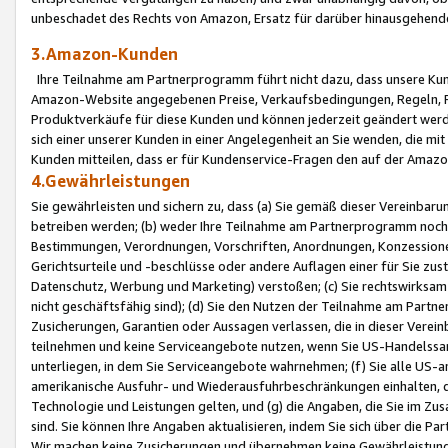
unbeschadet des Rechts von Amazon, Ersatz für darüber hinausgehen
3.Amazon-Kunden
Ihre Teilnahme am Partnerprogramm führt nicht dazu, dass unsere Kun
Amazon-Website angegebenen Preise, Verkaufsbedingungen, Regeln, Ri
Produktverkäufe für diese Kunden und können jederzeit geändert werde
sich einer unserer Kunden in einer Angelegenheit an Sie wenden, die 
Kunden mitteilen, dass er für Kundenservice-Fragen den auf der Ama
4.Gewährleistungen
Sie gewährleisten und sichern zu, dass (a) Sie gemäß dieser Vereinba
betreiben werden; (b) weder Ihre Teilnahme am Partnerprogramm noch d
Bestimmungen, Verordnungen, Vorschriften, Anordnungen, Konzessionen,
Gerichtsurteile und -beschlüsse oder andere Auflagen einer für Sie zu
Datenschutz, Werbung und Marketing) verstoßen; (c) Sie rechtswirksam 
nicht geschäftsfähig sind); (d) Sie den Nutzen der Teilnahme am Partne
Zusicherungen, Garantien oder Aussagen verlassen, die in dieser Verein
teilnehmen und keine Serviceangebote nutzen, wenn Sie US-Handelssa
unterliegen, in dem Sie Serviceangebote wahrnehmen; (f) Sie alle US
amerikanische Ausfuhr- und Wiederausfuhrbeschränkungen einhalten, 
Technologie und Leistungen gelten, und (g) die Angaben, die Sie im 
sind. Sie können Ihre Angaben aktualisieren, indem Sie sich über die 
Wir machen keine Zusicherungen und übernehmen keine Gewährleistun