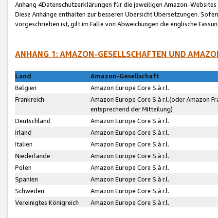
Anhang 4Datenschutzerklärungen für die jeweiligen Amazon-Websites
Diese Anhänge enthalten zur besseren Übersicht Übersetzungen. Sofe
vorgeschrieben ist, gilt im Falle von Abweichungen die englische Fass
ANHANG 1: AMAZON-GESELLSCHAFTEN UND AMAZO
Land
Amazon-Gesellschaft
Belgien
Amazon Europe Core S.à r.l.
Frankreich
Amazon Europe Core S.à r.l.(oder Amazon Fr
entsprechend der Mitteilung)
Deutschland
Amazon Europe Core S.à r.l.
Irland
Amazon Europe Core S.à r.l.
Italien
Amazon Europe Core S.à r.l.
Niederlande
Amazon Europe Core S.à r.l.
Polen
Amazon Europe Core S.à r.l.
Spanien
Amazon Europe Core S.à r.l.
Schweden
Amazon Europe Core S.à r.l.
Vereinigtes Königreich
Amazon Europe Core S.à r.l.