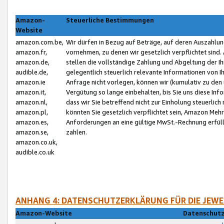
Amazon-
Steuerliche Bestimmungen
Website
amazon.com.be,
Wir dürfen in Bezug auf Beträge, auf deren Auszahlun
amazon.fr,
vornehmen, zu denen wir gesetzlich verpflichtet sind
amazon.de,
stellen die vollständige Zahlung und Abgeltung der 
audible.de,
gelegentlich steuerlich relevante Informationen von I
amazon.ie
Anfrage nicht vorlegen, können wir (kumulativ zu de
amazon.it,
Vergütung so lange einbehalten, bis Sie uns diese Inf
amazon.nl,
dass wir Sie betreffend nicht zur Einholung steuerlich 
amazon.pl,
könnten Sie gesetzlich verpflichtet sein, Amazon Meh
amazon.es,
Anforderungen an eine gültige MwSt.-Rechnung erfüllt
amazon.se,
zahlen.
amazon.co.uk,
audible.co.uk
ANHANG 4: DATENSCHUTZERKLÄRUNG FÜR DIE JEWE
Amazon-Website
Datenschutz