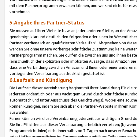
mit dem Partnerprogramm erwarten können, und wir sind nicht für etwa
vornehmen.
5.Angabe Ihres Partner-Status
Sie müssen auf Ihrer Website bzw. an jeder anderen Stelle, an der Am
genehmigt, klar und deutlich den folgenden oder einen im Wesentlichen
Partner verdiene ich an qualifizierten Verkäufen“. Abgesehen von die
werden Sie ohne unsere vorherige schriftliche Zustimmung keine weite
Partnerprogramm machen. Sie dürfen die zwischen uns und Ihnen best
(einschließlich der expliziten oder impliziten Aussage, dass Amazon Si
dass eine Verbindung zwischen Amazon und Ihnen oder einer anderen natü
vorliegenden Vereinbarung ausdrücklich gestattet ist.
6.Laufzeit und Kündigung
Die Laufzeit dieser Vereinbarung beginnt mit Ihrer Anmeldung für die 
jederzeit ordentlich oder aus wichtigem Grund durch schriftliche Kündi
automatisch und unter Ausschluss des Gerichtswegs), wobei eine solch
können kündigen, indem Sie sich über die Partner-Website in Ihrem Ko
auswählen.
Ferner können wir diese Vereinbarung jederzeit aus wichtigem Grund dur
Sie Ihre Pflichten aus dieser Vereinbarung erheblich verletzen; (b) wen
Programmrichtlinien) nicht innerhalb von 7 Tagen nach unserer Benachr
oder Haftungsansprüchen im Zusammenhang mit Ihrer Teilnahme am Pa