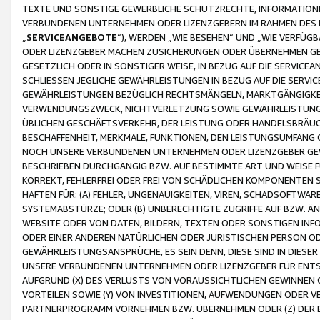
TEXTE UND SONSTIGE GEWERBLICHE SCHUTZRECHTE, INFORMATIONE
VERBUNDENEN UNTERNEHMEN ODER LIZENZGEBERN IM RAHMEN DES
„
SERVICEANGEBOTE
“), WERDEN „WIE BESEHEN“ UND „WIE VERFÜ
ODER LIZENZGEBER MACHEN ZUSICHERUNGEN ODER ÜBERNEHMEN GEW
GESETZLICH ODER IN SONSTIGER WEISE, IN BEZUG AUF DIE SERVI
SCHLIESSEN JEGLICHE GEWÄHRLEISTUNGEN IN BEZUG AUF DIE SERVI
GEWÄHRLEISTUNGEN BEZÜGLICH RECHTSMÄNGELN, MARKTGÄNGIGKEIT
VERWENDUNGSZWECK, NICHTVERLETZUNG SOWIE GEWÄHRLEISTUNGEN 
ÜBLICHEN GESCHÄFTSVERKEHR, DER LEISTUNG ODER HANDELSBRÄUCH
BESCHAFFENHEIT, MERKMALE, FUNKTIONEN, DEN LEISTUNGSUMFANG 
NOCH UNSERE VERBUNDENEN UNTERNEHMEN ODER LIZENZGEBER GEWÄ
BESCHRIEBEN DURCHGÄNGIG BZW. AUF BESTIMMTE ART UND WEISE
KORREKT, FEHLERFREI ODER FREI VON SCHÄDLICHEN KOMPONENTEN
HAFTEN FÜR: (A) FEHLER, UNGENAUIGKEITEN, VIREN, SCHADSOFTW
SYSTEMABSTÜRZE; ODER (B) UNBERECHTIGTE ZUGRIFFE AUF BZW. 
WEBSITE ODER VON DATEN, BILDERN, TEXTEN ODER SONSTIGEN INF
ODER EINER ANDEREN NATÜRLICHEN ODER JURISTISCHEN PERSON OD
GEWÄHRLEISTUNGSANSPRÜCHE, ES SEIN DENN, DIESE SIND IN DIES
UNSERE VERBUNDENEN UNTERNEHMEN ODER LIZENZGEBER FÜR EN
AUFGRUND (X) DES VERLUSTS VON VORAUSSICHTLICHEN GEWINNEN
VORTEILEN SOWIE (Y) VON INVESTITIONEN, AUFWENDUNGEN ODER VE
PARTNERPROGRAMM VORNEHMEN BZW. ÜBERNEHMEN ODER (Z) DER 