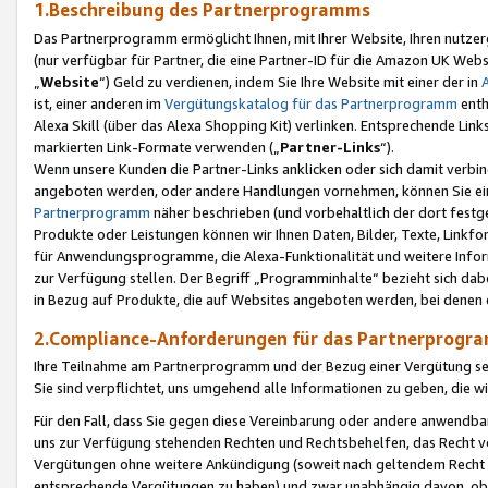
1.Beschreibung des Partnerprogramms
Das Partnerprogramm ermöglicht Ihnen, mit Ihrer Website, Ihren nutzer
(nur verfügbar für Partner, die eine Partner-ID für die Amazon UK We
„
Website
“) Geld zu verdienen, indem Sie Ihre Website mit einer der in
ist, einer anderen im
Vergütungskatalog für das Partnerprogramm
enth
Alexa Skill (über das Alexa Shopping Kit) verlinken. Entsprechende Lin
markierten Link-Formate verwenden („
Partner-Links
“).
Wenn unsere Kunden die Partner-Links anklicken oder sich damit verbi
angeboten werden, oder andere Handlungen vornehmen, können Sie eine
Partnerprogramm
näher beschrieben (und vorbehaltlich der dort festg
Produkte oder Leistungen können wir Ihnen Daten, Bilder, Texte, Linkfo
für Anwendungsprogramme, die Alexa-Funktionalität und weitere Inf
zur Verfügung stellen. Der Begriff „Programminhalte“ bezieht sich dabe
in Bezug auf Produkte, die auf Websites angeboten werden, bei denen 
2.Compliance-Anforderungen für das Partnerprog
Ihre Teilnahme am Partnerprogramm und der Bezug einer Vergütung setz
Sie sind verpflichtet, uns umgehend alle Informationen zu geben, die w
Für den Fall, dass Sie gegen diese Vereinbarung oder andere anwendba
uns zur Verfügung stehenden Rechten und Rechtsbehelfen, das Recht vo
Vergütungen ohne weitere Ankündigung (soweit nach geltendem Recht z
entsprechende Vergütungen zu haben) und zwar unabhängig davon, ob 