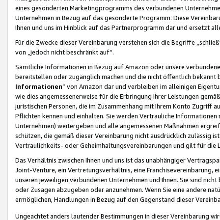
eines gesonderten Marketingprogramms des verbundenen Unternehmens
Unternehmen in Bezug auf das gesonderte Programm. Diese Vereinbarung
Ihnen und uns im Hinblick auf das Partnerprogramm dar und ersetzt al
Für die Zwecke dieser Vereinbarung verstehen sich die Begriffe „schließ
von „jedoch nicht beschränkt auf“.
Sämtliche Informationen in Bezug auf Amazon oder unsere verbunde
bereitstellen oder zugänglich machen und die nicht öffentlich bekannt bz
Informationen
“ von Amazon dar und verbleiben im alleinigen Eigent
wie dies angemessenerweise für die Erbringung Ihrer Leistungen gemäß d
juristischen Personen, die im Zusammenhang mit Ihrem Konto Zugriff au
Pflichten kennen und einhalten. Sie werden Vertrauliche Informationen 
Unternehmen) weitergeben und alle angemessenen Maßnahmen ergreifen
schützen, die gemäß dieser Vereinbarung nicht ausdrücklich zulässig is
Vertraulichkeits- oder Geheimhaltungsvereinbarungen und gilt für die
Das Verhältnis zwischen Ihnen und uns ist das unabhängiger Vertragspa
Joint-Venture, ein Vertretungsverhältnis, eine Franchisevereinbarung, 
unseren jeweiligen verbundenen Unternehmen und Ihnen. Sie sind ni
oder Zusagen abzugeben oder anzunehmen. Wenn Sie eine andere natürli
ermöglichen, Handlungen in Bezug auf den Gegenstand dieser Vereinbar
Ungeachtet anders lautender Bestimmungen in dieser Vereinbarung wird