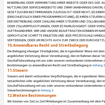
BEWERBUNG ODER VERMARKTUNG IHRER WEBSITE ODER DES GGF. AUF 
NUTZUNG DER SERVICEANGEBOTE UND ZWAR UNABHÄNGIG DAVON, O
GESETZLICHEN BESTIMMUNGEN ZULÄSSIG IST ODER NICHT, (D) EINE
(EINSCHLIESSLICH EINER PROGRAMMRICHTLINIE), (E) IHREN STEUER
DER EINTREIBUNG ODER ZAHLUNG IHRER STEUERN UND ZOLLABGAB
ODER ZOLLVERPFLICHTUNGEN, ODER (F) FAHRLÄSSIGKEIT ODER VORS
AUFTRAGNEHMER. WIR UND UNSERE BEAUFTRAGTEN KÖNNEN IM NAME
GERICHTLICHE SCHRITTE EINLEITEN UND JEDE PROZESSUALE HAND
VERTEIDIGEN, ODER UM RECHTE AUCH ZUM ZWECK DER DURCHSETZU
10.Anwendbares Recht und Streitbeilegung
Die Beilegung etwaiger Streitigkeiten, die in irgendeiner Weise mit de
angeblichen Verletzung dieser Vereinbarung), den im Rahmen dieser Ve
Geschäftsbeziehung mit uns oder unseren verbundenen Unternehmen zu
Bestimmungen zu anwendbarem Recht und Streitbeilegung in
Anhang 
11.Steuern
Steuern und damit verbundene Verpflichtungen, die in irgendeiner Wei
tatsächlichen oder angeblichen Verletzung dieser Vereinbarung), den 
Geschäftsbeziehung mit uns oder unseren verbundenen Unternehmen z
Steuerbestimmungen in
Anhang 3
.
12.Weitere Bestimmungen
Wir können von Zeit zu Zeit Mitteilungen im Zusammenhang mit dem Par