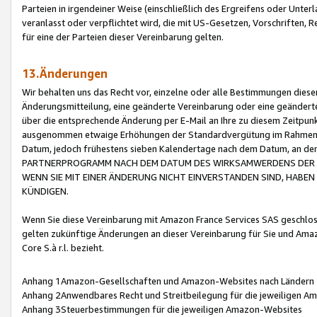
Parteien in irgendeiner Weise (einschließlich des Ergreifens oder Unt
veranlasst oder verpflichtet wird, die mit US-Gesetzen, Vorschriften,
für eine der Parteien dieser Vereinbarung gelten.
13.Änderungen
Wir behalten uns das Recht vor, einzelne oder alle Bestimmungen diese
Änderungsmitteilung, eine geänderte Vereinbarung oder eine geänderte 
über die entsprechende Änderung per E-Mail an Ihre zu diesem Zeitpun
ausgenommen etwaige Erhöhungen der Standardvergütung im Rahmen
Datum, jedoch frühestens sieben Kalendertage nach dem Datum, an de
PARTNERPROGRAMM NACH DEM DATUM DES WIRKSAMWERDENS DER Ä
WENN SIE MIT EINER ÄNDERUNG NICHT EINVERSTANDEN SIND, HABEN S
KÜNDIGEN.
Wenn Sie diese Vereinbarung mit Amazon France Services SAS geschlo
gelten zukünftige Änderungen an dieser Vereinbarung für Sie und Ama
Core S.à r.l. bezieht.
Anhang 1Amazon-Gesellschaften und Amazon-Websites nach Ländern
Anhang 2Anwendbares Recht und Streitbeilegung für die jeweiligen 
Anhang 3Steuerbestimmungen für die jeweiligen Amazon-Websites