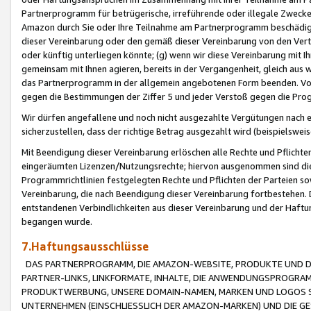
Partnerprogramm für betrügerische, irreführende oder illegale Zwecke
Amazon durch Sie oder Ihre Teilnahme am Partnerprogramm beschädig
dieser Vereinbarung oder den gemäß dieser Vereinbarung von den Vertr
oder künftig unterliegen könnte; (g) wenn wir diese Vereinbarung mit I
gemeinsam mit Ihnen agieren, bereits in der Vergangenheit, gleich aus
das Partnerprogramm in der allgemein angebotenen Form beenden. Vors
gegen die Bestimmungen der Ziffer 5 und jeder Verstoß gegen die Prog
Wir dürfen angefallene und noch nicht ausgezahlte Vergütungen nach 
sicherzustellen, dass der richtige Betrag ausgezahlt wird (beispielsw
Mit Beendigung dieser Vereinbarung erlöschen alle Rechte und Pflichte
eingeräumten Lizenzen/Nutzungsrechte; hiervon ausgenommen sind die in 
Programmrichtlinien festgelegten Rechte und Pflichten der Parteien sow
Vereinbarung, die nach Beendigung dieser Vereinbarung fortbestehen. D
entstandenen Verbindlichkeiten aus dieser Vereinbarung und der Haft
begangen wurde.
7.Haftungsausschlüsse
DAS PARTNERPROGRAMM, DIE AMAZON-WEBSITE, PRODUKTE UND DI
PARTNER-LINKS, LINKFORMATE, INHALTE, DIE ANWENDUNGSPROGR
PRODUKTWERBUNG, UNSERE DOMAIN-NAMEN, MARKEN UND LOGOS S
UNTERNEHMEN (EINSCHLIESSLICH DER AMAZON-MARKEN) UND DIE GE