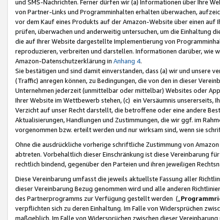
und SMS-Nachrichten. Ferner dürfen wir (a) Informationen über Ihre We
von Partner-Links und Programminhalten erhalten überwachen, aufzei
vor dem Kauf eines Produkts auf der Amazon-Website über einen auf Ih
prüfen, überwachen und anderweitig untersuchen, um die Einhaltung dies
die auf Ihrer Website dargestellte Implementierung von Programminhalt
reproduzieren, verbreiten und darstellen. Informationen darüber, wie w
Amazon-Datenschutzerklärung in
Anhang 4
.
Sie bestätigen und sind damit einverstanden, dass (a) wir und unsere 
(Traffic) anregen können, zu Bedingungen, die von den in dieser Vere
Unternehmen jederzeit (unmittelbar oder mittelbar) Websites oder Appl
Ihrer Website im Wettbewerb stehen, (c) ein Versäumnis unsererseits, I
Verzicht auf unser Recht darstellt, die betroffene oder eine andere B
Aktualisierungen, Handlungen und Zustimmungen, die wir ggf. im Rahme
vorgenommen bzw. erteilt werden und nur wirksam sind, wenn sie schri
Ohne die ausdrückliche vorherige schriftliche Zustimmung von Amazon
abtreten. Vorbehaltlich dieser Einschränkung ist diese Vereinbarung f
rechtlich bindend, gegenüber den Parteien und ihren jeweiligen Rech
Diese Vereinbarung umfasst die jeweils aktuellste Fassung aller Richtli
dieser Vereinbarung Bezug genommen wird und alle anderen Richtlinie
des Partnerprogramms zur Verfügung gestellt werden („
Programmric
verpflichten sich zu deren Einhaltung. Im Falle von Widersprüchen zwi
maßgeblich. Im Falle von Widersprüchen zwischen dieser Vereinbarun