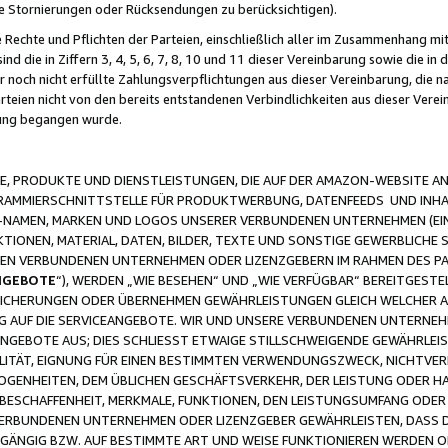
ge Stornierungen oder Rücksendungen zu berücksichtigen).
 Rechte und Pflichten der Parteien, einschließlich aller im Zusammenhang m
 die in Ziffern 3, 4, 5, 6, 7, 8, 10 und 11 dieser Vereinbarung sowie die in
er noch nicht erfüllte Zahlungsverpflichtungen aus dieser Vereinbarung, die
arteien nicht von den bereits entstandenen Verbindlichkeiten aus dieser Ver
gung begangen wurde.
 PRODUKTE UND DIENSTLEISTUNGEN, DIE AUF DER AMAZON-WEBSITE AN
GRAMMIERSCHNITTSTELLE FÜR PRODUKTWERBUNG, DATENFEEDS UND INH
-NAMEN, MARKEN UND LOGOS UNSERER VERBUNDENEN UNTERNEHMEN (EIN
IONEN, MATERIAL, DATEN, BILDER, TEXTE UND SONSTIGE GEWERBLICHE 
EREN VERBUNDENEN UNTERNEHMEN ODER LIZENZGEBERN IM RAHMEN DES 
NGEBOTE
“), WERDEN „WIE BESEHEN“ UND „WIE VERFÜGBAR“ BEREITGEST
CHERUNGEN ODER ÜBERNEHMEN GEWÄHRLEISTUNGEN GLEICH WELCHER AR
ZUG AUF DIE SERVICEANGEBOTE. WIR UND UNSERE VERBUNDENEN UNTERNEH
ANGEBOTE AUS; DIES SCHLIESST ETWAIGE STILLSCHWEIGENDE GEWÄHRLE
LITÄT, EIGNUNG FÜR EINEN BESTIMMTEN VERWENDUNGSZWECK, NICHTVER
OGENHEITEN, DEM ÜBLICHEN GESCHÄFTSVERKEHR, DER LEISTUNG ODER H
 BESCHAFFENHEIT, MERKMALE, FUNKTIONEN, DEN LEISTUNGSUMFANG ODER
VERBUNDENEN UNTERNEHMEN ODER LIZENZGEBER GEWÄHRLEISTEN, DASS D
HGÄNGIG BZW. AUF BESTIMMTE ART UND WEISE FUNKTIONIEREN WERDEN 