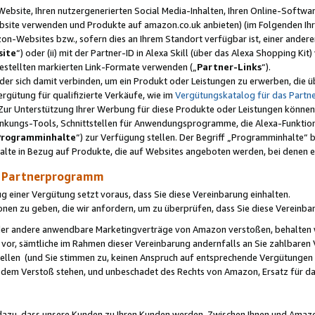
ebsite, Ihren nutzergenerierten Social Media-Inhalten, Ihren Online-Softwar
ebsite verwenden und Produkte auf amazon.co.uk anbieten) (im Folgenden Ihr
-Websites bzw., sofern dies an Ihrem Standort verfügbar ist, einer ander
ite
“) oder (ii) mit der Partner-ID in Alexa Skill (über das Alexa Shopping Ki
estellten markierten Link-Formate verwenden („
Partner-Links
“).
oder sich damit verbinden, um ein Produkt oder Leistungen zu erwerben, di
gütung für qualifizierte Verkäufe, wie im
Vergütungskatalog für das Part
Zur Unterstützung Ihrer Werbung für diese Produkte oder Leistungen können w
linkungs-Tools, Schnittstellen für Anwendungsprogramme, die Alexa-Funktion
Programminhalte
“) zur Verfügung stellen. Der Begriff „Programminhalte“ be
halte in Bezug auf Produkte, die auf Websites angeboten werden, bei denen 
as Partnerprogramm
einer Vergütung setzt voraus, dass Sie diese Vereinbarung einhalten.
ionen zu geben, die wir anfordern, um zu überprüfen, dass Sie diese Vereinba
oder andere anwendbare Marketingverträge von Amazon verstoßen, behalten w
 vor, sämtliche im Rahmen dieser Vereinbarung andernfalls an Sie zahlbare
tellen (und Sie stimmen zu, keinen Anspruch auf entsprechende Vergütungen
 dem Verstoß stehen, und unbeschadet des Rechts von Amazon, Ersatz für 
azu, dass unsere Kunden zu Ihren Kunden werden. Zwischen Ihnen und Amaz