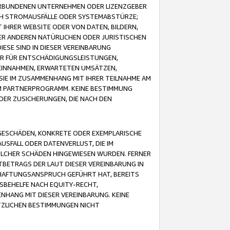
VERBUNDENEN UNTERNEHMEN ODER LIZENZGEBER
ICH STROMAUSFÄLLE ODER SYSTEMABSTÜRZE;
IHRER WEBSITE ODER VON DATEN, BILDERN,
ER ANDEREN NATÜRLICHEN ODER JURISTISCHEN
ESE SIND IN DIESER VEREINBARUNG
R FÜR ENTSCHÄDIGUNGSLEISTUNGEN,
EINNAHMEN, ERWARTETEN UMSÄTZEN,
SIE IM ZUSAMMENHANG MIT IHRER TEILNAHME AM
M PARTNERPROGRAMM. KEINE BESTIMMUNG
DER ZUSICHERUNGEN, DIE NACH DEN
GESCHÄDEN, KONKRETE ODER EXEMPLARISCHE
SFALL ODER DATENVERLUST, DIE IM
OLCHER SCHÄDEN HINGEWIESEN WURDEN. FERNER
BETRAGS DER LAUT DIESER VEREINBARUNG IN
HAFTUNGSANSPRUCH GEFÜHRT HAT, BEREITS
SBEHELFE NACH EQUITY-RECHT,
NHANG MIT DIESER VEREINBARUNG. KEINE
TZLICHEN BESTIMMUNGEN NICHT