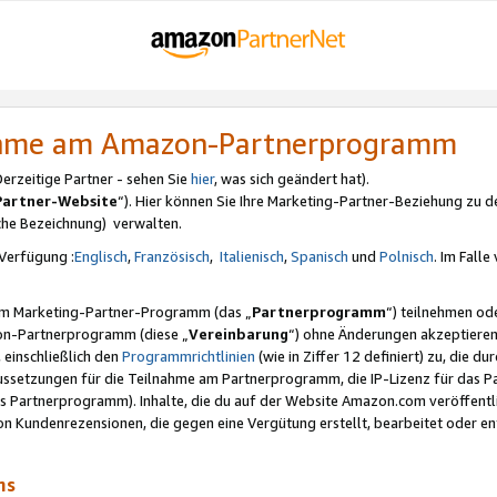
nahme am Amazon-Partnerprogramm
rzeitige Partner - sehen Sie
hier
, was sich geändert hat).
Partner-Website
“). Hier können Sie Ihre Marketing-Partner-Beziehung zu d
iche Bezeichnung) verwalten.
Verfügung :
Englisch
,
Französisch
,
Italienisch
,
Spanisch
und
Polnisch
. Im Fall
erem Marketing-Partner-Programm (das „
Partnerprogramm
“) teilnehmen od
on-Partnerprogramm (diese „
Vereinbarung
“) ohne Änderungen akzeptieren
 einschließlich den
Programmrichtlinien
(wie in Ziffer 12 definiert) zu, die 
raussetzungen für die Teilnahme am Partnerprogramm, die IP-Lizenz für das
s Partnerprogramm). Inhalte, die du auf der Website Amazon.com veröffentl
n Kundenrezensionen, die gegen eine Vergütung erstellt, bearbeitet oder ent
mms