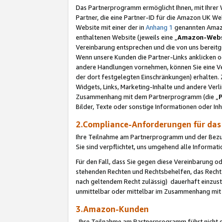
Das Partnerprogramm ermöglicht Ihnen, mit Ihrer W
Partner, die eine Partner-ID für die Amazon UK W
Website mit einer der in
Anhang 1
genannten Amazon
enthaltenen Website (jeweils eine „
Amazon-Webs
Vereinbarung entsprechen und die von uns bereitg
Wenn unsere Kunden die Partner-Links anklicken 
andere Handlungen vornehmen, können Sie eine Ver
der dort festgelegten Einschränkungen) erhalten. 
Widgets, Links, Marketing-Inhalte und andere Ver
Zusammenhang mit dem Partnerprogramm (die „
Bilder, Texte oder sonstige Informationen oder In
2.Compliance-Anforderungen für d
Ihre Teilnahme am Partnerprogramm und der Bezug 
Sie sind verpflichtet, uns umgehend alle Informat
Für den Fall, dass Sie gegen diese Vereinbarung 
stehenden Rechten und Rechtsbehelfen, das Recht
nach geltendem Recht zulässig) dauerhaft einzus
unmittelbar oder mittelbar im Zusammenhang mit
3.Amazon-Kunden
Ihre Teilnahme am Partnerprogramm führt nicht d