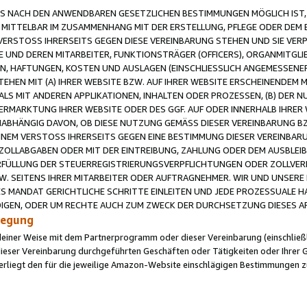
 NACH DEN ANWENDBAREN GESETZLICHEN BESTIMMUNGEN MÖGLICH IST, S
MITTELBAR IM ZUSAMMENHANG MIT DER ERSTELLUNG, PFLEGE ODER DEM BE
ERSTOSS IHRERSEITS GEGEN DIESE VEREINBARUNG STEHEN UND SIE VERP
UND DEREN MITARBEITER, FUNKTIONSTRÄGER (OFFICERS), ORGANMITGLI
N, HAFTUNGEN, KOSTEN UND AUSLAGEN (EINSCHLIESSLICH ANGEMESSENE
HEN MIT (A) IHRER WEBSITE BZW. AUF IHRER WEBSITE ERSCHEINENDEM M
LS MIT ANDEREN APPLIKATIONEN, INHALTEN ODER PROZESSEN, (B) DER 
RMARKTUNG IHRER WEBSITE ODER DES GGF. AUF ODER INNERHALB IHRER W
ABHÄNGIG DAVON, OB DIESE NUTZUNG GEMÄSS DIESER VEREINBARUNG B
EINEM VERSTOSS IHRERSEITS GEGEN EINE BESTIMMUNG DIESER VEREINBARU
D ZOLLABGABEN ODER MIT DER EINTREIBUNG, ZAHLUNG ODER DEM AUSBLEI
FÜLLUNG DER STEUERREGISTRIERUNGSVERPFLICHTUNGEN ODER ZOLLVERPF
W. SEITENS IHRER MITARBEITER ODER AUFTRAGNEHMER. WIR UND UNSERE
ES MANDAT GERICHTLICHE SCHRITTE EINLEITEN UND JEDE PROZESSUALE 
GEN, ODER UM RECHTE AUCH ZUM ZWECK DER DURCHSETZUNG DIESES AR
ilegung
endeiner Weise mit dem Partnerprogramm oder dieser Vereinbarung (einschließl
ieser Vereinbarung durchgeführten Geschäften oder Tätigkeiten oder Ihrer 
iegt den für die jeweilige Amazon-Website einschlägigen Bestimmungen z