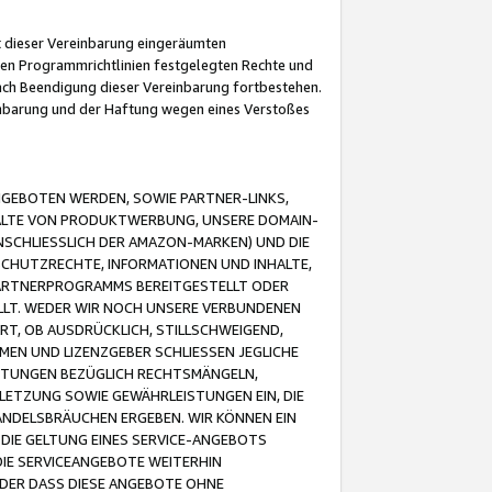
it dieser Vereinbarung eingeräumten
 den Programmrichtlinien festgelegten Rechte und
 nach Beendigung dieser Vereinbarung fortbestehen.
einbarung und der Haftung wegen eines Verstoßes
GEBOTEN WERDEN, SOWIE PARTNER-LINKS,
ALTE VON PRODUKTWERBUNG, UNSERE DOMAIN-
SCHLIESSLICH DER AMAZON-MARKEN) UND DIE
SCHUTZRECHTE, INFORMATIONEN UND INHALTE,
PARTNERPROGRAMMS BEREITGESTELLT ODER
ELLT. WEDER WIR NOCH UNSERE VERBUNDENEN
T, OB AUSDRÜCKLICH, STILLSCHWEIGEND,
MEN UND LIZENZGEBER SCHLIESSEN JEGLICHE
ISTUNGEN BEZÜGLICH RECHTSMÄNGELN,
LETZUNG SOWIE GEWÄHRLEISTUNGEN EIN, DIE
ANDELSBRÄUCHEN ERGEBEN. WIR KÖNNEN EIN
 DIE GELTUNG EINES SERVICE-ANGEBOTS
IE SERVICEANGEBOTE WEITERHIN
ODER DASS DIESE ANGEBOTE OHNE