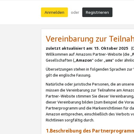
Anmelden
Registrieren
oder
Vereinbarung zur Teil
zuletzt aktualisiert am
:
15. Oktober 2025
(De
Willkommen auf Amazons Partner-Website (die „
Gesellschaften („
Amazon
“ oder „
uns
“ oder ähnl
Übersetzungen stehen in folgenden Sprachen zur 
gilt die englische Fassung.
Natürliche oder juristische Personen, die an uns
müssen die Vereinbarung zur Teilnahme am Amaz
Partner-Website stimmen Sie dieser Vereinbarung,
dieser Vereinbarung bilden (zum Beispiel die Vo
Partnerprogramm und die Markenrichtlinien für da
Amazon entsprechen, einschließlich des Verbots vo
Richtlinien sorgfältig durch.
1.Beschreibung des Partnerprogra