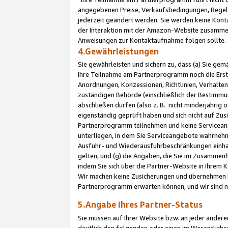
angegebenen Preise, Verkaufsbedingungen, Regeln
jederzeit geändert werden. Sie werden keine Konta
der Interaktion mit der Amazon-Website zusamme
Anweisungen zur Kontaktaufnahme folgen sollte.
4.Gewährleistungen
Sie gewährleisten und sichern zu, dass (a) Sie g
Ihre Teilnahme am Partnerprogramm noch die Erst
Anordnungen, Konzessionen, Richtlinien, Verhalten
zuständigen Behörde (einschließlich der Bestimmu
abschließen dürfen (also z. B. nicht minderjährig
eigenständig geprüft haben und sich nicht auf Zusi
Partnerprogramm teilnehmen und keine Servicean
unterliegen, in dem Sie Serviceangebote wahrneh
Ausfuhr- und Wiederausfuhrbeschränkungen einhal
gelten, und (g) die Angaben, die Sie im Zusammen
indem Sie sich über die Partner-Website in Ihrem
Wir machen keine Zusicherungen und übernehmen 
Partnerprogramm erwarten können, und wir sind n
5.Angabe Ihres Partner-Status
Sie müssen auf Ihrer Website bzw. an jeder ander
deutlich den folgenden oder einen im Wesentlichen