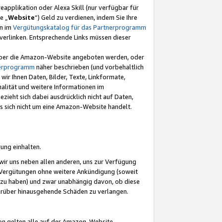
eapplikation oder Alexa Skill (nur verfügbar für
e „
Website
“) Geld zu verdienen, indem Sie Ihre
en im
Vergütungskatalog für das Partnerprogramm
t) verlinken. Entsprechende Links müssen dieser
e über die Amazon-Website angeboten werden, oder
nerprogramm
näher beschrieben (und vorbehaltlich
ir Ihnen Daten, Bilder, Texte, Linkformate,
alität und weitere Informationen im
zieht sich dabei ausdrücklich nicht auf Daten,
es sich nicht um eine Amazon-Website handelt.
rung einhalten.
ir uns neben allen anderen, uns zur Verfügung
n Vergütungen ohne weitere Ankündigung (soweit
 zu haben) und zwar unabhängig davon, ob diese
darüber hinausgehende Schäden zu verlangen.
on gelten alle auf der Amazon-Website