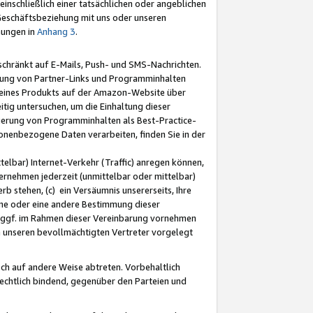
nschließlich einer tatsächlichen oder angeblichen
Geschäftsbeziehung mit uns oder unseren
mungen in
Anhang 3
.
schränkt auf E-Mails, Push- und SMS-Nachrichten.
ellung von Partner-Links und Programminhalten
 eines Produkts auf der Amazon-Website über
tig untersuchen, um die Einhaltung dieser
ntierung von Programminhalten als Best-Practice-
sonenbezogene Daten verarbeiten, finden Sie in der
telbar) Internet-Verkehr (Traffic) anregen können,
rnehmen jederzeit (unmittelbar oder mittelbar)
b stehen, (c) ein Versäumnis unsererseits, Ihre
fene oder eine andere Bestimmung dieser
r ggf. im Rahmen dieser Vereinbarung vornehmen
ch unseren bevollmächtigten Vertreter vorgelegt
ch auf andere Weise abtreten. Vorbehaltlich
rechtlich bindend, gegenüber den Parteien und