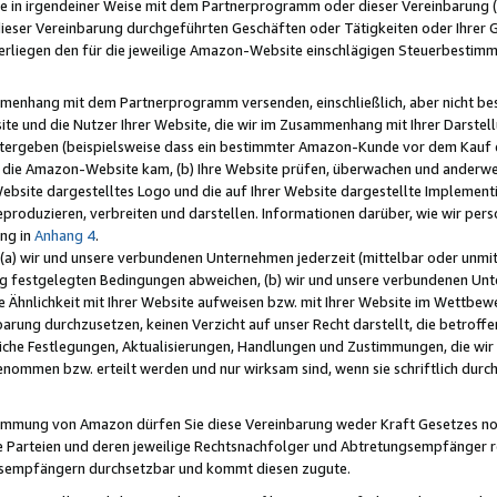
e in irgendeiner Weise mit dem Partnerprogramm oder dieser Vereinbarung (ei
ieser Vereinbarung durchgeführten Geschäften oder Tätigkeiten oder Ihrer 
liegen den für die jeweilige Amazon-Website einschlägigen Steuerbestim
mmenhang mit dem Partnerprogramm versenden, einschließlich, aber nicht be
site und die Nutzer Ihrer Website, die wir im Zusammenhang mit Ihrer Darst
itergeben (beispielsweise dass ein bestimmter Amazon-Kunde vor dem Kauf
uf die Amazon-Website kam, (b) Ihre Website prüfen, überwachen und anderwei
r Website dargestelltes Logo und die auf Ihrer Website dargestellte Impleme
reproduzieren, verbreiten und darstellen. Informationen darüber, wie wir per
ng in
Anhang 4
.
 (a) wir und unsere verbundenen Unternehmen jederzeit (mittelbar oder unmit
ng festgelegten Bedingungen abweichen, (b) wir und unsere verbundenen Unte
 Ähnlichkeit mit Ihrer Website aufweisen bzw. mit Ihrer Website im Wettbewer
barung durchzusetzen, keinen Verzicht auf unser Recht darstellt, die betrof
liche Festlegungen, Aktualisierungen, Handlungen und Zustimmungen, die wi
enommen bzw. erteilt werden und nur wirksam sind, wenn sie schriftlich dur
stimmung von Amazon dürfen Sie diese Vereinbarung weder Kraft Gesetzes no
die Parteien und deren jeweilige Rechtsnachfolger und Abtretungsempfänger 
ngsempfängern durchsetzbar und kommt diesen zugute.