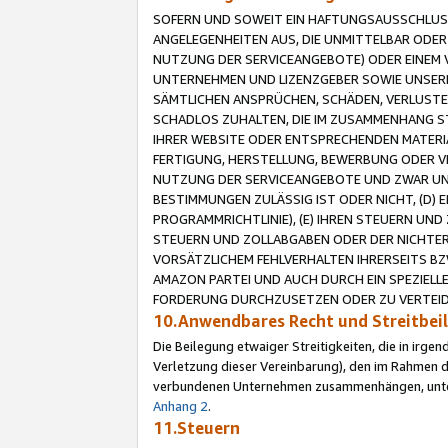
SOFERN UND SOWEIT EIN HAFTUNGSAUSSCHLUSS
ANGELEGENHEITEN AUS, DIE UNMITTELBAR ODER 
NUTZUNG DER SERVICEANGEBOTE) ODER EINEM V
UNTERNEHMEN UND LIZENZGEBER SOWIE UNSERE 
SÄMTLICHEN ANSPRÜCHEN, SCHÄDEN, VERLUSTE
SCHADLOS ZUHALTEN, DIE IM ZUSAMMENHANG STE
IHRER WEBSITE ODER ENTSPRECHENDEN MATERIA
FERTIGUNG, HERSTELLUNG, BEWERBUNG ODER VE
NUTZUNG DER SERVICEANGEBOTE UND ZWAR UN
BESTIMMUNGEN ZULÄSSIG IST ODER NICHT, (D) 
PROGRAMMRICHTLINIE), (E) IHREN STEUERN UN
STEUERN UND ZOLLABGABEN ODER DER NICHTER
VORSÄTZLICHEM FEHLVERHALTEN IHRERSEITS BZ
AMAZON PARTEI UND AUCH DURCH EIN SPEZIELL
FORDERUNG DURCHZUSETZEN ODER ZU VERTEIDI
10.Anwendbares Recht und Streitbe
Die Beilegung etwaiger Streitigkeiten, die in irg
Verletzung dieser Vereinbarung), den im Rahmen d
verbundenen Unternehmen zusammenhängen, unterl
Anhang 2
.
11.Steuern