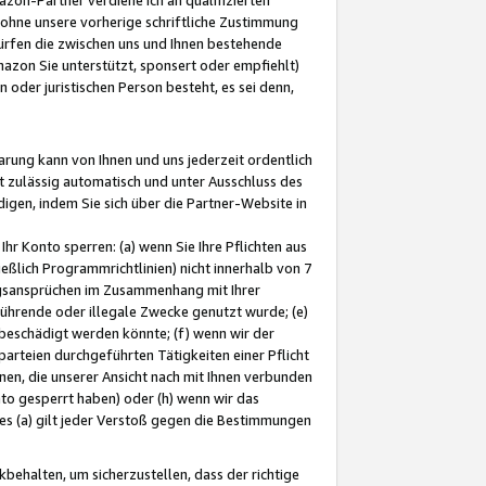
ohne unsere vorherige schriftliche Zustimmung
ürfen die zwischen uns und Ihnen bestehende
mazon Sie unterstützt, sponsert oder empfiehlt)
oder juristischen Person besteht, es sei denn,
arung kann von Ihnen und uns jederzeit ordentlich
t zulässig automatisch und unter Ausschluss des
gen, indem Sie sich über die Partner-Website in
hr Konto sperren: (a) wenn Sie Ihre Pflichten aus
eßlich Programmrichtlinien) nicht innerhalb von 7
ngsansprüchen im Zusammenhang mit Ihrer
ührende oder illegale Zwecke genutzt wurde; (e)
eschädigt werden könnte; (f) wenn wir der
rteien durchgeführten Tätigkeiten einer Pflicht
nen, die unserer Ansicht nach mit Ihnen verbunden
nto gesperrt haben) oder (h) wenn wir das
 (a) gilt jeder Verstoß gegen die Bestimmungen
ehalten, um sicherzustellen, dass der richtige