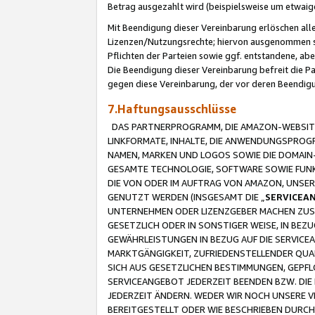
Betrag ausgezahlt wird (beispielsweise um etwai
Mit Beendigung dieser Vereinbarung erlöschen alle
Lizenzen/Nutzungsrechte; hiervon ausgenommen sind
Pflichten der Parteien sowie ggf. entstandene, ab
Die Beendigung dieser Vereinbarung befreit die P
gegen diese Vereinbarung, der vor deren Beendi
7.Haftungsausschlüsse
DAS PARTNERPROGRAMM, DIE AMAZON-WEBSITE,
LINKFORMATE, INHALTE, DIE ANWENDUNGSPRO
NAMEN, MARKEN UND LOGOS SOWIE DIE DOMAIN
GESAMTE TECHNOLOGIE, SOFTWARE SOWIE FUNKT
DIE VON ODER IM AUFTRAG VON AMAZON, UNS
GENUTZT WERDEN (INSGESAMT DIE „
SERVICEA
UNTERNEHMEN ODER LIZENZGEBER MACHEN ZUSI
GESETZLICH ODER IN SONSTIGER WEISE, IN BE
GEWÄHRLEISTUNGEN IN BEZUG AUF DIE SERVICE
MARKTGÄNGIGKEIT, ZUFRIEDENSTELLENDER QUA
SICH AUS GESETZLICHEN BESTIMMUNGEN, GEPFL
SERVICEANGEBOT JEDERZEIT BEENDEN BZW. DIE
JEDERZEIT ÄNDERN. WEDER WIR NOCH UNSERE 
BEREITGESTELLT ODER WIE BESCHRIEBEN DURC