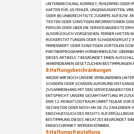
UNTERBRECHUNG, KORREKT, FEHLERFREI ODER 
HAFTEN FÜR: (A) FEHLER, UNGENAUIGKEITEN, 
ODER (B) UNBERECHTIGTE ZUGRIFFE AUF BZW. 
TEXTEN ODER SONSTIGEN INFORMATIONEN ODER 
PERSON ODER ÜBER DIE SERVICEANGEBOTE ERHA
AUSDRÜCKLICH VORGESEHEN. FERNER HAFTEN 
RÜCKERSTATTUNGEN ODER SCHADENSERSATZ AU
FIRMENWERT ODER SONSTIGEN VORTEILEN SOWIE
PARTNERPROGRAMM VORNEHMEN BZW. ÜBERNEHM
DIESES ARTIKELS 7 BEGRÜNDET EINEN AUSSCH
ANWENDBAREN GESETZLICHEN BESTIMMUNGEN 
8.Haftungsbeschränkungen
WEDER WIR NOCH UNSERE VERBUNDENEN UNTERN
SCHÄDEN ODER SCHÄDEN AUFGRUND ENTGANGENE
ZUSAMMENHANG MIT DEN SERVICEANGEBOTEN EN
ENTSPRICHT UNSERE GESAMTHAFTUNG IM ZUSAM
DEM 12-MONATSZEITRAUM UNMITTELBAR VOR DE
GEZAHLTEN ODER NOCH AN SIE ZU ZAHLENDEN V
EINSCHLIESSLICH DES RECHTS AUF ERFÜLLUNGS
BESTIMMUNG DIESES ABSATZES BEGRÜNDET EI
EINGESCHRÄNKT WERDEN KÖNNEN.
9.Haftungsfreistellung