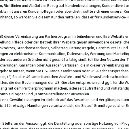
, Richtlinien und Abläufe in Bezug auf Kundenbestellungen, Kundendienst 
kte mit unseren Kunden pflegen oder abwickeln; sollte sich einer unserer Ku
nhängt, so werden Sie diesem Kunden mitteilen, dass er für Kundenservic
emäß dieser Vereinbarung am Partnerprogramm teilnehmen und Ihre Website er
ellung, Pflege oder der Betrieb Ihrer Website gegen anwendbare gesetzlich
skodizes, Branchenstandards, Selbstregulierungsregeln, Gerichtsurteile und 
ngen zu elektronischer Kommunikation, Datenschutz, Werbung und Marketing)
 oder aus anderen Gründen nicht geschäftsfähig sind); (d) Sie den Nutzen de
cherungen, Garantien oder Aussagen verlassen, die in dieser Vereinbarung nich
gebote nutzen, wenn Sie US-Handelssanktionen oder US-Recht entsprechen
men; (f) Sie alle US-amerikanischen Ausfuhr- und Wiederausfuhrbeschränkun
ten, die den Bestimmungen der US-Gesetze entsprechen und ggf. für die Wa
hang mit dem Partnerprogramm machen, jederzeit zutreffend und vollständig 
 Konto einloggen und „Kontoeinstellungen“ auswählen.
keine Gewährleistungen im Hinblick auf das Besucher- und Vergütungsvolu
icht für etwaige Handlungen verantwortlich, die Sie auf Grundlage solcher
en Stelle, an der Amazon ggf. die Darstellung oder sonstige Nutzung von Pr
 ähnlichen, nach dieser Vereinbarung zulässigen, Hinweis anbringen: „Als Ama