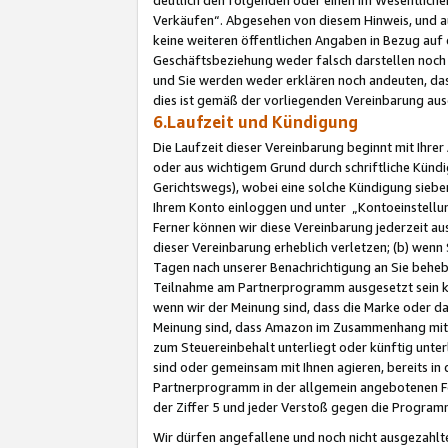
Verkäufen“. Abgesehen von diesem Hinweis, und a
keine weiteren öffentlichen Angaben in Bezug au
Geschäftsbeziehung weder falsch darstellen noch a
und Sie werden weder erklären noch andeuten, dass
dies ist gemäß der vorliegenden Vereinbarung ausd
6.Laufzeit und Kündigung
Die Laufzeit dieser Vereinbarung beginnt mit Ihre
oder aus wichtigem Grund durch schriftliche Kündi
Gerichtswegs), wobei eine solche Kündigung siebe
Ihrem Konto einloggen und unter „Kontoeinstellu
Ferner können wir diese Vereinbarung jederzeit aus
dieser Vereinbarung erheblich verletzen; (b) wenn
Tagen nach unserer Benachrichtigung an Sie behe
Teilnahme am Partnerprogramm ausgesetzt sein kö
wenn wir der Meinung sind, dass die Marke oder 
Meinung sind, dass Amazon im Zusammenhang mit d
zum Steuereinbehalt unterliegt oder künftig unter
sind oder gemeinsam mit Ihnen agieren, bereits in
Partnerprogramm in der allgemein angebotenen Fo
der Ziffer 5 und jeder Verstoß gegen die Programm
Wir dürfen angefallene und noch nicht ausgezahlt