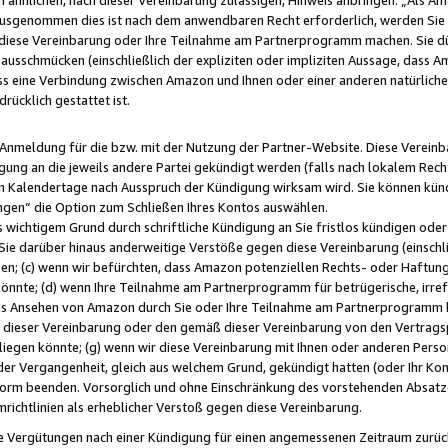
usgenommen dies ist nach dem anwendbaren Recht erforderlich, werden Sie 
f diese Vereinbarung oder Ihre Teilnahme am Partnerprogramm machen. Sie d
usschmücken (einschließlich der expliziten oder impliziten Aussage, dass A
 eine Verbindung zwischen Amazon und Ihnen oder einer anderen natürlichen 
rücklich gestattet ist.
r Anmeldung für die bzw. mit der Nutzung der Partner-Website. Diese Vereinb
gung an die jeweils andere Partei gekündigt werden (falls nach lokalem Rech
n Kalendertage nach Ausspruch der Kündigung wirksam wird. Sie können kündi
ngen“ die Option zum Schließen Ihres Kontos auswählen.
 wichtigem Grund durch schriftliche Kündigung an Sie fristlos kündigen oder I
 Sie darüber hinaus anderweitige Verstöße gegen diese Vereinbarung (einschli
ben; (c) wenn wir befürchten, dass Amazon potenziellen Rechts- oder Haftu
nnte; (d) wenn Ihre Teilnahme am Partnerprogramm für betrügerische, irref
das Ansehen von Amazon durch Sie oder Ihre Teilnahme am Partnerprogramm b
ieser Vereinbarung oder den gemäß dieser Vereinbarung von den Vertragspa
liegen könnte; (g) wenn wir diese Vereinbarung mit Ihnen oder anderen Perso
 der Vergangenheit, gleich aus welchem Grund, gekündigt hatten (oder Ihr Ko
rm beenden. Vorsorglich und ohne Einschränkung des vorstehenden Absatzes
richtlinien als erheblicher Verstoß gegen diese Vereinbarung.
e Vergütungen nach einer Kündigung für einen angemessenen Zeitraum zurückb