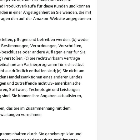
und Produktverkäufe für diese Kunden und können
nden in einer Angelegenheit an Sie wenden, die mit
e-Fragen den auf der Amazon-Website angegebenen
stellen, pflegen und betreiben werden; (b) weder
e Bestimmungen, Verordnungen, Vorschriften,
-beschlüsse oder andere Auflagen einer für Sie
 verstoßen; (c) Sie rechtswirksam Verträge
r Teilnahme am Partnerprogramm für sich selbst
t ausdrücklich enthalten sind; (e) Sie nicht am
den Handelssanktionen eines anderen Landes
gen und zutreffende nicht US-amerikanische
ren, Software, Technologie und Leistungen
sind. Sie können Ihre Angaben aktualisieren,
men, das Sie im Zusammenhang mit dem
 Erwartungen vornehmen.
ogramminhalten durch Sie genehmigt, klar und
zon-Partner verdiene ich an qualifizierten