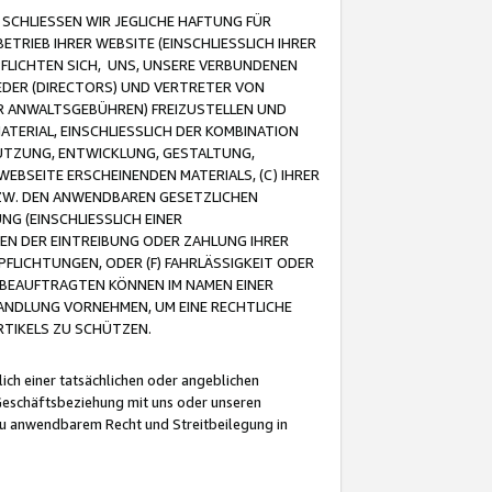
CHLIESSEN WIR JEGLICHE HAFTUNG FÜR
TRIEB IHRER WEBSITE (EINSCHLIESSLICH IHRER
FLICHTEN SICH, UNS, UNSERE VERBUNDENEN
EDER (DIRECTORS) UND VERTRETER VON
R ANWALTSGEBÜHREN) FREIZUSTELLEN UND
ATERIAL, EINSCHLIESSLICH DER KOMBINATION
NUTZUNG, ENTWICKLUNG, GESTALTUNG,
EBSEITE ERSCHEINENDEN MATERIALS, (C) IHRER
ZW. DEN ANWENDBAREN GESETZLICHEN
NG (EINSCHLIESSLICH EINER
BEN DER EINTREIBUNG ODER ZAHLUNG IHRER
LICHTUNGEN, ODER (F) FAHRLÄSSIGKEIT ODER
 BEAUFTRAGTEN KÖNNEN IM NAMEN EINER
HANDLUNG VORNEHMEN, UM EINE RECHTLICHE
TIKELS ZU SCHÜTZEN.
ich einer tatsächlichen oder angeblichen
Geschäftsbeziehung mit uns oder unseren
u anwendbarem Recht und Streitbeilegung in