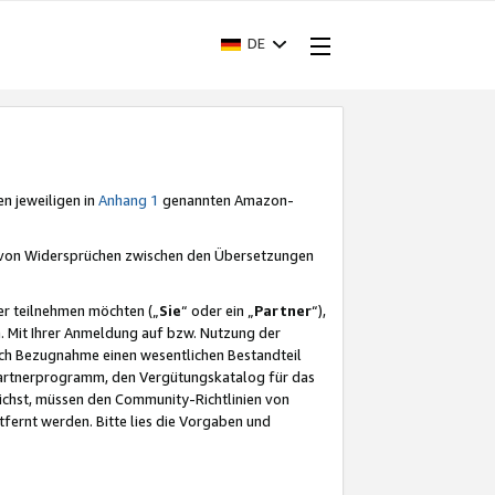
DE
en jeweiligen in
Anhang 1
genannten Amazon-
e von Widersprüchen zwischen den Übersetzungen
er teilnehmen möchten („
Sie
“ oder ein „
Partner
“),
. Mit Ihrer Anmeldung auf bzw. Nutzung der
durch Bezugnahme einen wesentlichen Bestandteil
 Partnerprogramm, den Vergütungskatalog für das
ichst, müssen den Community-Richtlinien von
fernt werden. Bitte lies die Vorgaben und