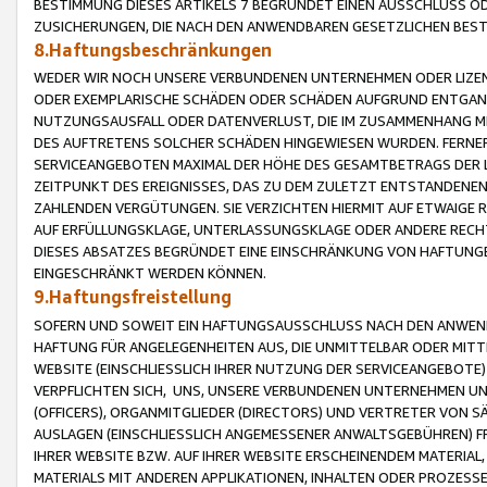
BESTIMMUNG DIESES ARTIKELS 7 BEGRÜNDET EINEN AUSSCHLUSS 
ZUSICHERUNGEN, DIE NACH DEN ANWENDBAREN GESETZLICHEN BE
8.Haftungsbeschränkungen
WEDER WIR NOCH UNSERE VERBUNDENEN UNTERNEHMEN ODER LIZEN
ODER EXEMPLARISCHE SCHÄDEN ODER SCHÄDEN AUFGRUND ENTGANG
NUTZUNGSAUSFALL ODER DATENVERLUST, DIE IM ZUSAMMENHANG MI
DES AUFTRETENS SOLCHER SCHÄDEN HINGEWIESEN WURDEN. FERN
SERVICEANGEBOTEN MAXIMAL DER HÖHE DES GESAMTBETRAGS DER 
ZEITPUNKT DES EREIGNISSES, DAS ZU DEM ZULETZT ENTSTANDENE
ZAHLENDEN VERGÜTUNGEN. SIE VERZICHTEN HIERMIT AUF ETWAIGE 
AUF ERFÜLLUNGSKLAGE, UNTERLASSUNGSKLAGE ODER ANDERE RECHT
DIESES ABSATZES BEGRÜNDET EINE EINSCHRÄNKUNG VON HAFTUNG
EINGESCHRÄNKT WERDEN KÖNNEN.
9.Haftungsfreistellung
SOFERN UND SOWEIT EIN HAFTUNGSAUSSCHLUSS NACH DEN ANWENDB
HAFTUNG FÜR ANGELEGENHEITEN AUS, DIE UNMITTELBAR ODER MITT
WEBSITE (EINSCHLIESSLICH IHRER NUTZUNG DER SERVICEANGEBOTE)
VERPFLICHTEN SICH, UNS, UNSERE VERBUNDENEN UNTERNEHMEN UN
(OFFICERS), ORGANMITGLIEDER (DIRECTORS) UND VERTRETER VON 
AUSLAGEN (EINSCHLIESSLICH ANGEMESSENER ANWALTSGEBÜHREN) FR
IHRER WEBSITE BZW. AUF IHRER WEBSITE ERSCHEINENDEM MATERIAL
MATERIALS MIT ANDEREN APPLIKATIONEN, INHALTEN ODER PROZESSE