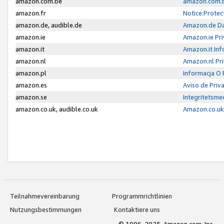
amazon.com.be
amazon.com.b
amazon.fr
Notice:Protec
amazon.de, audible.de
Amazon.de Da
amazon.ie
Amazon.ie Pri
amazon.it
Amazon.it Inf
amazon.nl
Amazon.nl Pri
amazon.pl
Informacja O
amazon.es
Aviso de Priv
amazon.se
Integritetsm
amazon.co.uk, audible.co.uk
Amazon.co.uk 
Teilnahmevereinbarung
Programmrichtlinien
Nutzungsbestimmungen
Kontaktiere uns