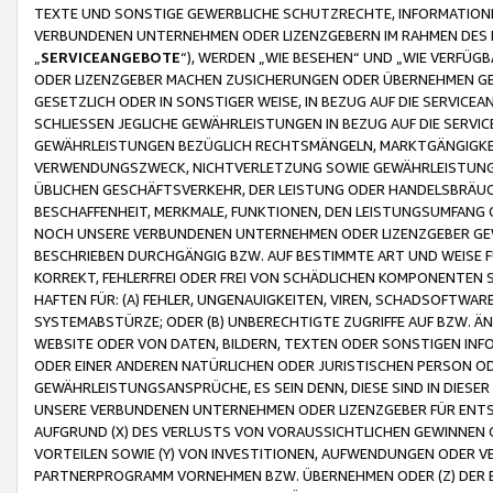
TEXTE UND SONSTIGE GEWERBLICHE SCHUTZRECHTE, INFORMATIONE
VERBUNDENEN UNTERNEHMEN ODER LIZENZGEBERN IM RAHMEN DES
„
SERVICEANGEBOTE
“), WERDEN „WIE BESEHEN“ UND „WIE VERFÜ
ODER LIZENZGEBER MACHEN ZUSICHERUNGEN ODER ÜBERNEHMEN GEW
GESETZLICH ODER IN SONSTIGER WEISE, IN BEZUG AUF DIE SERVI
SCHLIESSEN JEGLICHE GEWÄHRLEISTUNGEN IN BEZUG AUF DIE SERVI
GEWÄHRLEISTUNGEN BEZÜGLICH RECHTSMÄNGELN, MARKTGÄNGIGKEIT
VERWENDUNGSZWECK, NICHTVERLETZUNG SOWIE GEWÄHRLEISTUNGEN 
ÜBLICHEN GESCHÄFTSVERKEHR, DER LEISTUNG ODER HANDELSBRÄUCH
BESCHAFFENHEIT, MERKMALE, FUNKTIONEN, DEN LEISTUNGSUMFANG 
NOCH UNSERE VERBUNDENEN UNTERNEHMEN ODER LIZENZGEBER GEWÄ
BESCHRIEBEN DURCHGÄNGIG BZW. AUF BESTIMMTE ART UND WEISE
KORREKT, FEHLERFREI ODER FREI VON SCHÄDLICHEN KOMPONENTEN
HAFTEN FÜR: (A) FEHLER, UNGENAUIGKEITEN, VIREN, SCHADSOFTW
SYSTEMABSTÜRZE; ODER (B) UNBERECHTIGTE ZUGRIFFE AUF BZW. 
WEBSITE ODER VON DATEN, BILDERN, TEXTEN ODER SONSTIGEN INF
ODER EINER ANDEREN NATÜRLICHEN ODER JURISTISCHEN PERSON OD
GEWÄHRLEISTUNGSANSPRÜCHE, ES SEIN DENN, DIESE SIND IN DIES
UNSERE VERBUNDENEN UNTERNEHMEN ODER LIZENZGEBER FÜR EN
AUFGRUND (X) DES VERLUSTS VON VORAUSSICHTLICHEN GEWINNEN
VORTEILEN SOWIE (Y) VON INVESTITIONEN, AUFWENDUNGEN ODER VE
PARTNERPROGRAMM VORNEHMEN BZW. ÜBERNEHMEN ODER (Z) DER 