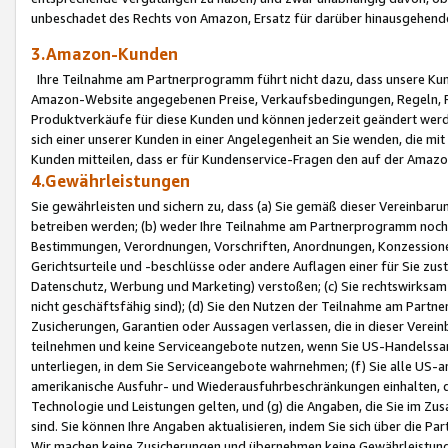
unbeschadet des Rechts von Amazon, Ersatz für darüber hinausgehen
3.Amazon-Kunden
Ihre Teilnahme am Partnerprogramm führt nicht dazu, dass unsere Kun
Amazon-Website angegebenen Preise, Verkaufsbedingungen, Regeln, Ri
Produktverkäufe für diese Kunden und können jederzeit geändert werde
sich einer unserer Kunden in einer Angelegenheit an Sie wenden, die 
Kunden mitteilen, dass er für Kundenservice-Fragen den auf der Ama
4.Gewährleistungen
Sie gewährleisten und sichern zu, dass (a) Sie gemäß dieser Vereinba
betreiben werden; (b) weder Ihre Teilnahme am Partnerprogramm noch d
Bestimmungen, Verordnungen, Vorschriften, Anordnungen, Konzessionen,
Gerichtsurteile und -beschlüsse oder andere Auflagen einer für Sie zu
Datenschutz, Werbung und Marketing) verstoßen; (c) Sie rechtswirksam 
nicht geschäftsfähig sind); (d) Sie den Nutzen der Teilnahme am Partne
Zusicherungen, Garantien oder Aussagen verlassen, die in dieser Verein
teilnehmen und keine Serviceangebote nutzen, wenn Sie US-Handelssa
unterliegen, in dem Sie Serviceangebote wahrnehmen; (f) Sie alle US
amerikanische Ausfuhr- und Wiederausfuhrbeschränkungen einhalten, 
Technologie und Leistungen gelten, und (g) die Angaben, die Sie im 
sind. Sie können Ihre Angaben aktualisieren, indem Sie sich über die 
Wir machen keine Zusicherungen und übernehmen keine Gewährleistun