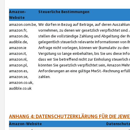
Amazon-
Steuerliche Bestimmungen
Website
amazon.com.be,
Wir dürfen in Bezug auf Beträge, auf deren Auszahlun
amazon.fr,
vornehmen, zu denen wir gesetzlich verpflichtet sind
amazon.de,
stellen die vollständige Zahlung und Abgeltung der 
audible.de,
gelegentlich steuerlich relevante Informationen von I
amazon.ie
Anfrage nicht vorlegen, können wir (kumulativ zu de
amazon.it,
Vergütung so lange einbehalten, bis Sie uns diese Inf
amazon.nl,
dass wir Sie betreffend nicht zur Einholung steuerlich 
amazon.pl,
könnten Sie gesetzlich verpflichtet sein, Amazon Meh
amazon.es,
Anforderungen an eine gültige MwSt.-Rechnung erfüllt
amazon.se,
zahlen.
amazon.co.uk,
audible.co.uk
ANHANG 4: DATENSCHUTZERKLÄRUNG FÜR DIE JEWE
Amazon-Website
Datenschutz