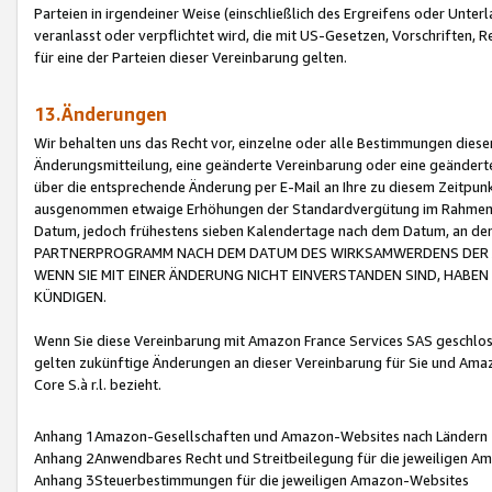
Parteien in irgendeiner Weise (einschließlich des Ergreifens oder Unt
veranlasst oder verpflichtet wird, die mit US-Gesetzen, Vorschriften,
für eine der Parteien dieser Vereinbarung gelten.
13.Änderungen
Wir behalten uns das Recht vor, einzelne oder alle Bestimmungen diese
Änderungsmitteilung, eine geänderte Vereinbarung oder eine geänderte 
über die entsprechende Änderung per E-Mail an Ihre zu diesem Zeitpun
ausgenommen etwaige Erhöhungen der Standardvergütung im Rahmen
Datum, jedoch frühestens sieben Kalendertage nach dem Datum, an de
PARTNERPROGRAMM NACH DEM DATUM DES WIRKSAMWERDENS DER Ä
WENN SIE MIT EINER ÄNDERUNG NICHT EINVERSTANDEN SIND, HABEN S
KÜNDIGEN.
Wenn Sie diese Vereinbarung mit Amazon France Services SAS geschlo
gelten zukünftige Änderungen an dieser Vereinbarung für Sie und Ama
Core S.à r.l. bezieht.
Anhang 1Amazon-Gesellschaften und Amazon-Websites nach Ländern
Anhang 2Anwendbares Recht und Streitbeilegung für die jeweiligen 
Anhang 3Steuerbestimmungen für die jeweiligen Amazon-Websites