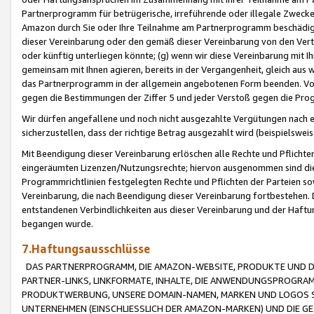
Partnerprogramm für betrügerische, irreführende oder illegale Zwecke
Amazon durch Sie oder Ihre Teilnahme am Partnerprogramm beschädig
dieser Vereinbarung oder den gemäß dieser Vereinbarung von den Vertr
oder künftig unterliegen könnte; (g) wenn wir diese Vereinbarung mit I
gemeinsam mit Ihnen agieren, bereits in der Vergangenheit, gleich aus
das Partnerprogramm in der allgemein angebotenen Form beenden. Vors
gegen die Bestimmungen der Ziffer 5 und jeder Verstoß gegen die Prog
Wir dürfen angefallene und noch nicht ausgezahlte Vergütungen nach 
sicherzustellen, dass der richtige Betrag ausgezahlt wird (beispielsw
Mit Beendigung dieser Vereinbarung erlöschen alle Rechte und Pflichte
eingeräumten Lizenzen/Nutzungsrechte; hiervon ausgenommen sind die in 
Programmrichtlinien festgelegten Rechte und Pflichten der Parteien sow
Vereinbarung, die nach Beendigung dieser Vereinbarung fortbestehen. D
entstandenen Verbindlichkeiten aus dieser Vereinbarung und der Haft
begangen wurde.
7.Haftungsausschlüsse
DAS PARTNERPROGRAMM, DIE AMAZON-WEBSITE, PRODUKTE UND DI
PARTNER-LINKS, LINKFORMATE, INHALTE, DIE ANWENDUNGSPROGR
PRODUKTWERBUNG, UNSERE DOMAIN-NAMEN, MARKEN UND LOGOS S
UNTERNEHMEN (EINSCHLIESSLICH DER AMAZON-MARKEN) UND DIE GE