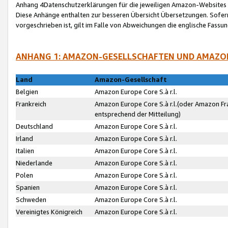
Anhang 4Datenschutzerklärungen für die jeweiligen Amazon-Websites
Diese Anhänge enthalten zur besseren Übersicht Übersetzungen. Sofe
vorgeschrieben ist, gilt im Falle von Abweichungen die englische Fass
ANHANG 1: AMAZON-GESELLSCHAFTEN UND AMAZO
Land
Amazon-Gesellschaft
Belgien
Amazon Europe Core S.à r.l.
Frankreich
Amazon Europe Core S.à r.l.(oder Amazon Fr
entsprechend der Mitteilung)
Deutschland
Amazon Europe Core S.à r.l.
Irland
Amazon Europe Core S.à r.l.
Italien
Amazon Europe Core S.à r.l.
Niederlande
Amazon Europe Core S.à r.l.
Polen
Amazon Europe Core S.à r.l.
Spanien
Amazon Europe Core S.à r.l.
Schweden
Amazon Europe Core S.à r.l.
Vereinigtes Königreich
Amazon Europe Core S.à r.l.