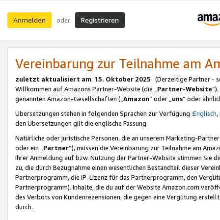
Anmelden
Registrieren
oder
Vereinbarung zur Teilnahme am 
zuletzt aktualisiert am
:
15. Oktober 2025
(Derzeitige Partner - 
Willkommen auf Amazons Partner-Website (die „
Partner-Website
“)
genannten Amazon-Gesellschaften („
Amazon
“ oder „
uns
“ oder ähnli
Übersetzungen stehen in folgenden Sprachen zur Verfügung :
Englisch
,
den Übersetzungen gilt die englische Fassung.
Natürliche oder juristische Personen, die an unserem Marketing-Partn
oder ein „
Partner
“), müssen die Vereinbarung zur Teilnahme am Ama
Ihrer Anmeldung auf bzw. Nutzung der Partner-Website stimmen Sie die
zu, die durch Bezugnahme einen wesentlichen Bestandteil dieser Verei
Partnerprogramm, die IP-Lizenz für das Partnerprogramm, den Vergütu
Partnerprogramm). Inhalte, die du auf der Website Amazon.com veröffe
des Verbots von Kundenrezensionen, die gegen eine Vergütung erstellt, 
durch.