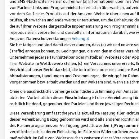
und SMS-Nachrichten. Ferner dürfen wir (a) Informationen über Ihre We
von Partner-Links und Programminhalten erhalten überwachen, aufzei
vor dem Kauf eines Produkts auf der Amazon-Website über einen auf Ih
prüfen, überwachen und anderweitig untersuchen, um die Einhaltung dies
die auf Ihrer Website dargestellte Implementierung von Programminhalt
reproduzieren, verbreiten und darstellen. Informationen darüber, wie w
Amazon-Datenschutzerklärung in
Anhang 4
.
Sie bestätigen und sind damit einverstanden, dass (a) wir und unsere 
(Traffic) anregen können, zu Bedingungen, die von den in dieser Vere
Unternehmen jederzeit (unmittelbar oder mittelbar) Websites oder Appl
Ihrer Website im Wettbewerb stehen, (c) ein Versäumnis unsererseits, I
Verzicht auf unser Recht darstellt, die betroffene oder eine andere B
Aktualisierungen, Handlungen und Zustimmungen, die wir ggf. im Rahme
vorgenommen bzw. erteilt werden und nur wirksam sind, wenn sie schri
Ohne die ausdrückliche vorherige schriftliche Zustimmung von Amazon
abtreten. Vorbehaltlich dieser Einschränkung ist diese Vereinbarung f
rechtlich bindend, gegenüber den Parteien und ihren jeweiligen Rech
Diese Vereinbarung umfasst die jeweils aktuellste Fassung aller Richtli
dieser Vereinbarung Bezug genommen wird und alle anderen Richtlinie
des Partnerprogramms zur Verfügung gestellt werden („
Programmric
verpflichten sich zu deren Einhaltung. Im Falle von Widersprüchen zwi
maßgeblich. Im Falle von Widersprüchen zwischen dieser Vereinbarun