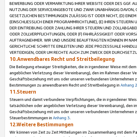
BEWERBUNG ODER VERMARKTUNG IHRER WEBSITE ODER DES GGF. AUF 
NUTZUNG DER SERVICEANGEBOTE UND ZWAR UNABHÄNGIG DAVON, O
GESETZLICHEN BESTIMMUNGEN ZULÄSSIG IST ODER NICHT, (D) EINE
(EINSCHLIESSLICH EINER PROGRAMMRICHTLINIE), (E) IHREN STEUER
DER EINTREIBUNG ODER ZAHLUNG IHRER STEUERN UND ZOLLABGAB
ODER ZOLLVERPFLICHTUNGEN, ODER (F) FAHRLÄSSIGKEIT ODER VORS
AUFTRAGNEHMER. WIR UND UNSERE BEAUFTRAGTEN KÖNNEN IM NAME
GERICHTLICHE SCHRITTE EINLEITEN UND JEDE PROZESSUALE HAND
VERTEIDIGEN, ODER UM RECHTE AUCH ZUM ZWECK DER DURCHSETZU
10.Anwendbares Recht und Streitbeilegung
Die Beilegung etwaiger Streitigkeiten, die in irgendeiner Weise mit de
angeblichen Verletzung dieser Vereinbarung), den im Rahmen dieser Ve
Geschäftsbeziehung mit uns oder unseren verbundenen Unternehmen zu
Bestimmungen zu anwendbarem Recht und Streitbeilegung in
Anhang 
11.Steuern
Steuern und damit verbundene Verpflichtungen, die in irgendeiner Wei
tatsächlichen oder angeblichen Verletzung dieser Vereinbarung), den 
Geschäftsbeziehung mit uns oder unseren verbundenen Unternehmen z
Steuerbestimmungen in
Anhang 3
.
12.Weitere Bestimmungen
Wir können von Zeit zu Zeit Mitteilungen im Zusammenhang mit dem Par