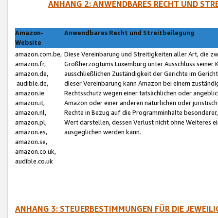
ANHANG 2: ANWENDBARES RECHT UND STRE
Amazon-
Anwendbares Recht und Streitbeilegung
Website
amazon.com.be,
Diese Vereinbarung und Streitigkeiten aller Art, die 
amazon.fr,
Großherzogtums Luxemburg unter Ausschluss seiner Kol
amazon.de,
ausschließlichen Zuständigkeit der Gerichte im Geri
audible.de,
dieser Vereinbarung kann Amazon bei einem zuständig
amazon.ie
Rechtsschutz wegen einer tatsächlichen oder angebli
amazon.it,
Amazon oder einer anderen natürlichen oder juristisc
amazon.nl,
Rechte in Bezug auf die Programminhalte besonderer,
amazon.pl,
Wert darstellen, dessen Verlust nicht ohne Weiteres e
amazon.es,
ausgeglichen werden kann.
amazon.se,
amazon.co.uk,
audible.co.uk
ANHANG 3: STEUERBESTIMMUNGEN FÜR DIE JEWEIL