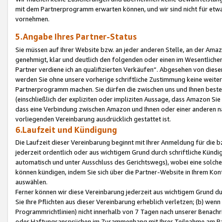
mit dem Partnerprogramm erwarten können, und wir sind nicht für etwa
vornehmen.
5.Angabe Ihres Partner-Status
Sie müssen auf Ihrer Website bzw. an jeder anderen Stelle, an der Am
genehmigt, klar und deutlich den folgenden oder einen im Wesentlichen
Partner verdiene ich an qualifizierten Verkäufen“. Abgesehen von die
werden Sie ohne unsere vorherige schriftliche Zustimmung keine weite
Partnerprogramm machen. Sie dürfen die zwischen uns und Ihnen best
(einschließlich der expliziten oder impliziten Aussage, dass Amazon Si
dass eine Verbindung zwischen Amazon und Ihnen oder einer anderen natü
vorliegenden Vereinbarung ausdrücklich gestattet ist.
6.Laufzeit und Kündigung
Die Laufzeit dieser Vereinbarung beginnt mit Ihrer Anmeldung für die 
jederzeit ordentlich oder aus wichtigem Grund durch schriftliche Kündi
automatisch und unter Ausschluss des Gerichtswegs), wobei eine solch
können kündigen, indem Sie sich über die Partner-Website in Ihrem Ko
auswählen.
Ferner können wir diese Vereinbarung jederzeit aus wichtigem Grund dur
Sie Ihre Pflichten aus dieser Vereinbarung erheblich verletzen; (b) wen
Programmrichtlinien) nicht innerhalb von 7 Tagen nach unserer Benachr
oder Haftungsansprüchen im Zusammenhang mit Ihrer Teilnahme am Pa