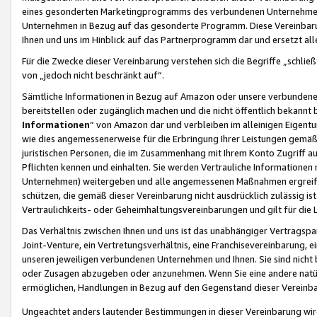
eines gesonderten Marketingprogramms des verbundenen Unternehmens
Unternehmen in Bezug auf das gesonderte Programm. Diese Vereinbarung
Ihnen und uns im Hinblick auf das Partnerprogramm dar und ersetzt al
Für die Zwecke dieser Vereinbarung verstehen sich die Begriffe „schließ
von „jedoch nicht beschränkt auf“.
Sämtliche Informationen in Bezug auf Amazon oder unsere verbunde
bereitstellen oder zugänglich machen und die nicht öffentlich bekannt bz
Informationen
“ von Amazon dar und verbleiben im alleinigen Eigent
wie dies angemessenerweise für die Erbringung Ihrer Leistungen gemäß d
juristischen Personen, die im Zusammenhang mit Ihrem Konto Zugriff au
Pflichten kennen und einhalten. Sie werden Vertrauliche Informationen 
Unternehmen) weitergeben und alle angemessenen Maßnahmen ergreifen
schützen, die gemäß dieser Vereinbarung nicht ausdrücklich zulässig is
Vertraulichkeits- oder Geheimhaltungsvereinbarungen und gilt für die
Das Verhältnis zwischen Ihnen und uns ist das unabhängiger Vertragspa
Joint-Venture, ein Vertretungsverhältnis, eine Franchisevereinbarung, 
unseren jeweiligen verbundenen Unternehmen und Ihnen. Sie sind ni
oder Zusagen abzugeben oder anzunehmen. Wenn Sie eine andere natürli
ermöglichen, Handlungen in Bezug auf den Gegenstand dieser Vereinbar
Ungeachtet anders lautender Bestimmungen in dieser Vereinbarung wird