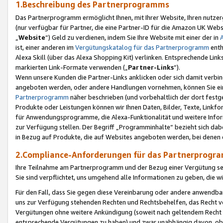
1.Beschreibung des Partnerprogramms
Das Partnerprogramm ermöglicht Ihnen, mit Ihrer Website, Ihren nutzer
(nur verfügbar für Partner, die eine Partner-ID für die Amazon UK We
„
Website
“) Geld zu verdienen, indem Sie Ihre Website mit einer der in
ist, einer anderen im
Vergütungskatalog für das Partnerprogramm
enth
Alexa Skill (über das Alexa Shopping Kit) verlinken. Entsprechende Lin
markierten Link-Formate verwenden („
Partner-Links
“).
Wenn unsere Kunden die Partner-Links anklicken oder sich damit verbi
angeboten werden, oder andere Handlungen vornehmen, können Sie eine
Partnerprogramm
näher beschrieben (und vorbehaltlich der dort festg
Produkte oder Leistungen können wir Ihnen Daten, Bilder, Texte, Linkfo
für Anwendungsprogramme, die Alexa-Funktionalität und weitere Inf
zur Verfügung stellen. Der Begriff „Programminhalte“ bezieht sich dabe
in Bezug auf Produkte, die auf Websites angeboten werden, bei denen 
2.Compliance-Anforderungen für das Partnerprog
Ihre Teilnahme am Partnerprogramm und der Bezug einer Vergütung setz
Sie sind verpflichtet, uns umgehend alle Informationen zu geben, die w
Für den Fall, dass Sie gegen diese Vereinbarung oder andere anwendba
uns zur Verfügung stehenden Rechten und Rechtsbehelfen, das Recht vo
Vergütungen ohne weitere Ankündigung (soweit nach geltendem Recht z
entsprechende Vergütungen zu haben) und zwar unabhängig davon, ob 