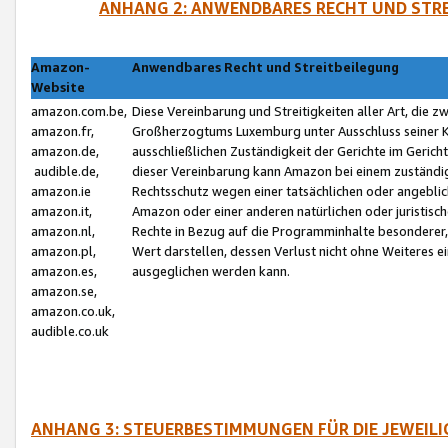
ANHANG 2: ANWENDBARES RECHT UND STRE
Amazon-
Anwendbares Recht und Streitbeilegung
Website
amazon.com.be,
Diese Vereinbarung und Streitigkeiten aller Art, die 
amazon.fr,
Großherzogtums Luxemburg unter Ausschluss seiner Kol
amazon.de,
ausschließlichen Zuständigkeit der Gerichte im Geri
audible.de,
dieser Vereinbarung kann Amazon bei einem zuständig
amazon.ie
Rechtsschutz wegen einer tatsächlichen oder angebli
amazon.it,
Amazon oder einer anderen natürlichen oder juristisc
amazon.nl,
Rechte in Bezug auf die Programminhalte besonderer,
amazon.pl,
Wert darstellen, dessen Verlust nicht ohne Weiteres e
amazon.es,
ausgeglichen werden kann.
amazon.se,
amazon.co.uk,
audible.co.uk
ANHANG 3: STEUERBESTIMMUNGEN FÜR DIE JEWEIL