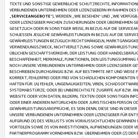
TEXTE UND SONSTIGE GEWERBLICHE SCHUTZRECHTE, INFORMATIONE
VERBUNDENEN UNTERNEHMEN ODER LIZENZGEBERN IM RAHMEN DES
„
SERVICEANGEBOTE
“), WERDEN „WIE BESEHEN“ UND „WIE VERFÜ
ODER LIZENZGEBER MACHEN ZUSICHERUNGEN ODER ÜBERNEHMEN GEW
GESETZLICH ODER IN SONSTIGER WEISE, IN BEZUG AUF DIE SERVI
SCHLIESSEN JEGLICHE GEWÄHRLEISTUNGEN IN BEZUG AUF DIE SERVI
GEWÄHRLEISTUNGEN BEZÜGLICH RECHTSMÄNGELN, MARKTGÄNGIGKEIT
VERWENDUNGSZWECK, NICHTVERLETZUNG SOWIE GEWÄHRLEISTUNGEN 
ÜBLICHEN GESCHÄFTSVERKEHR, DER LEISTUNG ODER HANDELSBRÄUCH
BESCHAFFENHEIT, MERKMALE, FUNKTIONEN, DEN LEISTUNGSUMFANG 
NOCH UNSERE VERBUNDENEN UNTERNEHMEN ODER LIZENZGEBER GEWÄ
BESCHRIEBEN DURCHGÄNGIG BZW. AUF BESTIMMTE ART UND WEISE
KORREKT, FEHLERFREI ODER FREI VON SCHÄDLICHEN KOMPONENTEN
HAFTEN FÜR: (A) FEHLER, UNGENAUIGKEITEN, VIREN, SCHADSOFTW
SYSTEMABSTÜRZE; ODER (B) UNBERECHTIGTE ZUGRIFFE AUF BZW. 
WEBSITE ODER VON DATEN, BILDERN, TEXTEN ODER SONSTIGEN INF
ODER EINER ANDEREN NATÜRLICHEN ODER JURISTISCHEN PERSON OD
GEWÄHRLEISTUNGSANSPRÜCHE, ES SEIN DENN, DIESE SIND IN DIES
UNSERE VERBUNDENEN UNTERNEHMEN ODER LIZENZGEBER FÜR EN
AUFGRUND (X) DES VERLUSTS VON VORAUSSICHTLICHEN GEWINNEN
VORTEILEN SOWIE (Y) VON INVESTITIONEN, AUFWENDUNGEN ODER VE
PARTNERPROGRAMM VORNEHMEN BZW. ÜBERNEHMEN ODER (Z) DER 