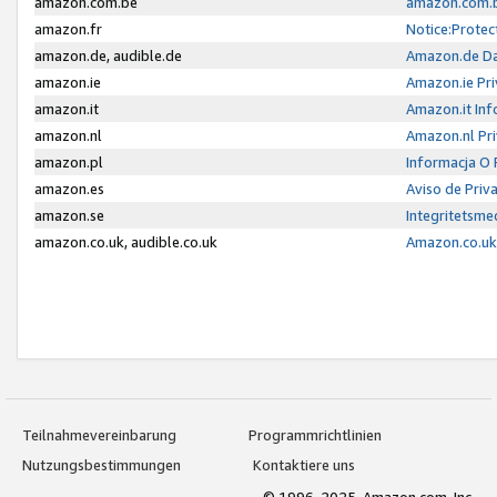
amazon.com.be
amazon.com.b
amazon.fr
Notice:Protec
amazon.de, audible.de
Amazon.de Da
amazon.ie
Amazon.ie Pri
amazon.it
Amazon.it Inf
amazon.nl
Amazon.nl Pri
amazon.pl
Informacja O
amazon.es
Aviso de Priv
amazon.se
Integritetsm
amazon.co.uk, audible.co.uk
Amazon.co.uk 
Teilnahmevereinbarung
Programmrichtlinien
Nutzungsbestimmungen
Kontaktiere uns