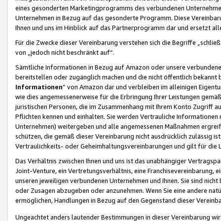
eines gesonderten Marketingprogramms des verbundenen Unternehmens
Unternehmen in Bezug auf das gesonderte Programm. Diese Vereinbarung
Ihnen und uns im Hinblick auf das Partnerprogramm dar und ersetzt al
Für die Zwecke dieser Vereinbarung verstehen sich die Begriffe „schließ
von „jedoch nicht beschränkt auf“.
Sämtliche Informationen in Bezug auf Amazon oder unsere verbunde
bereitstellen oder zugänglich machen und die nicht öffentlich bekannt bz
Informationen
“ von Amazon dar und verbleiben im alleinigen Eigent
wie dies angemessenerweise für die Erbringung Ihrer Leistungen gemäß d
juristischen Personen, die im Zusammenhang mit Ihrem Konto Zugriff au
Pflichten kennen und einhalten. Sie werden Vertrauliche Informationen 
Unternehmen) weitergeben und alle angemessenen Maßnahmen ergreifen
schützen, die gemäß dieser Vereinbarung nicht ausdrücklich zulässig is
Vertraulichkeits- oder Geheimhaltungsvereinbarungen und gilt für die
Das Verhältnis zwischen Ihnen und uns ist das unabhängiger Vertragspa
Joint-Venture, ein Vertretungsverhältnis, eine Franchisevereinbarung, 
unseren jeweiligen verbundenen Unternehmen und Ihnen. Sie sind ni
oder Zusagen abzugeben oder anzunehmen. Wenn Sie eine andere natürli
ermöglichen, Handlungen in Bezug auf den Gegenstand dieser Vereinbar
Ungeachtet anders lautender Bestimmungen in dieser Vereinbarung wird