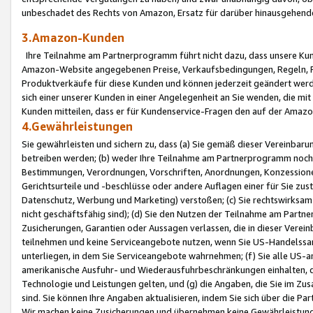
unbeschadet des Rechts von Amazon, Ersatz für darüber hinausgehen
3.Amazon-Kunden
Ihre Teilnahme am Partnerprogramm führt nicht dazu, dass unsere Kun
Amazon-Website angegebenen Preise, Verkaufsbedingungen, Regeln, Ri
Produktverkäufe für diese Kunden und können jederzeit geändert werde
sich einer unserer Kunden in einer Angelegenheit an Sie wenden, die 
Kunden mitteilen, dass er für Kundenservice-Fragen den auf der Ama
4.Gewährleistungen
Sie gewährleisten und sichern zu, dass (a) Sie gemäß dieser Vereinba
betreiben werden; (b) weder Ihre Teilnahme am Partnerprogramm noch d
Bestimmungen, Verordnungen, Vorschriften, Anordnungen, Konzessionen,
Gerichtsurteile und -beschlüsse oder andere Auflagen einer für Sie zu
Datenschutz, Werbung und Marketing) verstoßen; (c) Sie rechtswirksam 
nicht geschäftsfähig sind); (d) Sie den Nutzen der Teilnahme am Partne
Zusicherungen, Garantien oder Aussagen verlassen, die in dieser Verein
teilnehmen und keine Serviceangebote nutzen, wenn Sie US-Handelssa
unterliegen, in dem Sie Serviceangebote wahrnehmen; (f) Sie alle US
amerikanische Ausfuhr- und Wiederausfuhrbeschränkungen einhalten, 
Technologie und Leistungen gelten, und (g) die Angaben, die Sie im 
sind. Sie können Ihre Angaben aktualisieren, indem Sie sich über die 
Wir machen keine Zusicherungen und übernehmen keine Gewährleistun