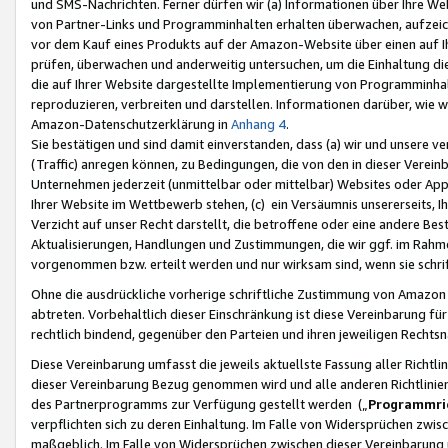
und SMS-Nachrichten. Ferner dürfen wir (a) Informationen über Ihre We
von Partner-Links und Programminhalten erhalten überwachen, aufzei
vor dem Kauf eines Produkts auf der Amazon-Website über einen auf Ih
prüfen, überwachen und anderweitig untersuchen, um die Einhaltung dies
die auf Ihrer Website dargestellte Implementierung von Programminhalt
reproduzieren, verbreiten und darstellen. Informationen darüber, wie w
Amazon-Datenschutzerklärung in
Anhang 4
.
Sie bestätigen und sind damit einverstanden, dass (a) wir und unsere 
(Traffic) anregen können, zu Bedingungen, die von den in dieser Vere
Unternehmen jederzeit (unmittelbar oder mittelbar) Websites oder Appl
Ihrer Website im Wettbewerb stehen, (c) ein Versäumnis unsererseits, I
Verzicht auf unser Recht darstellt, die betroffene oder eine andere B
Aktualisierungen, Handlungen und Zustimmungen, die wir ggf. im Rahme
vorgenommen bzw. erteilt werden und nur wirksam sind, wenn sie schri
Ohne die ausdrückliche vorherige schriftliche Zustimmung von Amazon
abtreten. Vorbehaltlich dieser Einschränkung ist diese Vereinbarung f
rechtlich bindend, gegenüber den Parteien und ihren jeweiligen Rech
Diese Vereinbarung umfasst die jeweils aktuellste Fassung aller Richtli
dieser Vereinbarung Bezug genommen wird und alle anderen Richtlinie
des Partnerprogramms zur Verfügung gestellt werden („
Programmric
verpflichten sich zu deren Einhaltung. Im Falle von Widersprüchen zwi
maßgeblich. Im Falle von Widersprüchen zwischen dieser Vereinbarun