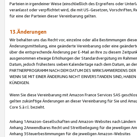
Parteien in irgendeiner Weise (einschließlich des Ergreifens oder Unt
veranlasst oder verpflichtet wird, die mit US-Gesetzen, Vorschriften,
für eine der Parteien dieser Vereinbarung gelten.
13.Änderungen
Wir behalten uns das Recht vor, einzelne oder alle Bestimmungen diese
Änderungsmitteilung, eine geänderte Vereinbarung oder eine geänderte 
über die entsprechende Änderung per E-Mail an Ihre zu diesem Zeitpun
ausgenommen etwaige Erhöhungen der Standardvergütung im Rahmen
Datum, jedoch frühestens sieben Kalendertage nach dem Datum, an de
PARTNERPROGRAMM NACH DEM DATUM DES WIRKSAMWERDENS DER Ä
WENN SIE MIT EINER ÄNDERUNG NICHT EINVERSTANDEN SIND, HABEN S
KÜNDIGEN.
Wenn Sie diese Vereinbarung mit Amazon France Services SAS geschlo
gelten zukünftige Änderungen an dieser Vereinbarung für Sie und Ama
Core S.à r.l. bezieht.
Anhang 1Amazon-Gesellschaften und Amazon-Websites nach Ländern
Anhang 2Anwendbares Recht und Streitbeilegung für die jeweiligen 
Anhang 3Steuerbestimmungen für die jeweiligen Amazon-Websites