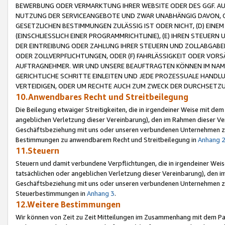
BEWERBUNG ODER VERMARKTUNG IHRER WEBSITE ODER DES GGF. AUF 
NUTZUNG DER SERVICEANGEBOTE UND ZWAR UNABHÄNGIG DAVON, O
GESETZLICHEN BESTIMMUNGEN ZULÄSSIG IST ODER NICHT, (D) EINE
(EINSCHLIESSLICH EINER PROGRAMMRICHTLINIE), (E) IHREN STEUER
DER EINTREIBUNG ODER ZAHLUNG IHRER STEUERN UND ZOLLABGAB
ODER ZOLLVERPFLICHTUNGEN, ODER (F) FAHRLÄSSIGKEIT ODER VORS
AUFTRAGNEHMER. WIR UND UNSERE BEAUFTRAGTEN KÖNNEN IM NAME
GERICHTLICHE SCHRITTE EINLEITEN UND JEDE PROZESSUALE HAND
VERTEIDIGEN, ODER UM RECHTE AUCH ZUM ZWECK DER DURCHSETZU
10.Anwendbares Recht und Streitbeilegung
Die Beilegung etwaiger Streitigkeiten, die in irgendeiner Weise mit de
angeblichen Verletzung dieser Vereinbarung), den im Rahmen dieser Ve
Geschäftsbeziehung mit uns oder unseren verbundenen Unternehmen zu
Bestimmungen zu anwendbarem Recht und Streitbeilegung in
Anhang 
11.Steuern
Steuern und damit verbundene Verpflichtungen, die in irgendeiner Wei
tatsächlichen oder angeblichen Verletzung dieser Vereinbarung), den 
Geschäftsbeziehung mit uns oder unseren verbundenen Unternehmen z
Steuerbestimmungen in
Anhang 3
.
12.Weitere Bestimmungen
Wir können von Zeit zu Zeit Mitteilungen im Zusammenhang mit dem Par