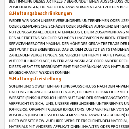
BESTIMMUNG DIESES ARTIKELS 7 BEGRÜNDET EINEN AUSSCHLUSS 
ZUSICHERUNGEN, DIE NACH DEN ANWENDBAREN GESETZLICHEN BE
8.Haftungsbeschränkungen
WEDER WIR NOCH UNSERE VERBUNDENEN UNTERNEHMEN ODER LIZEN
ODER EXEMPLARISCHE SCHÄDEN ODER SCHÄDEN AUFGRUND ENTGANG
NUTZUNGSAUSFALL ODER DATENVERLUST, DIE IM ZUSAMMENHANG MI
DES AUFTRETENS SOLCHER SCHÄDEN HINGEWIESEN WURDEN. FERN
SERVICEANGEBOTEN MAXIMAL DER HÖHE DES GESAMTBETRAGS DER 
ZEITPUNKT DES EREIGNISSES, DAS ZU DEM ZULETZT ENTSTANDENE
ZAHLENDEN VERGÜTUNGEN. SIE VERZICHTEN HIERMIT AUF ETWAIGE 
AUF ERFÜLLUNGSKLAGE, UNTERLASSUNGSKLAGE ODER ANDERE RECHT
DIESES ABSATZES BEGRÜNDET EINE EINSCHRÄNKUNG VON HAFTUNG
EINGESCHRÄNKT WERDEN KÖNNEN.
9.Haftungsfreistellung
SOFERN UND SOWEIT EIN HAFTUNGSAUSSCHLUSS NACH DEN ANWENDB
HAFTUNG FÜR ANGELEGENHEITEN AUS, DIE UNMITTELBAR ODER MITT
WEBSITE (EINSCHLIESSLICH IHRER NUTZUNG DER SERVICEANGEBOTE)
VERPFLICHTEN SICH, UNS, UNSERE VERBUNDENEN UNTERNEHMEN UN
(OFFICERS), ORGANMITGLIEDER (DIRECTORS) UND VERTRETER VON 
AUSLAGEN (EINSCHLIESSLICH ANGEMESSENER ANWALTSGEBÜHREN) FR
IHRER WEBSITE BZW. AUF IHRER WEBSITE ERSCHEINENDEM MATERIAL
MATERIALS MIT ANDEREN APPLIKATIONEN, INHALTEN ODER PROZESSE