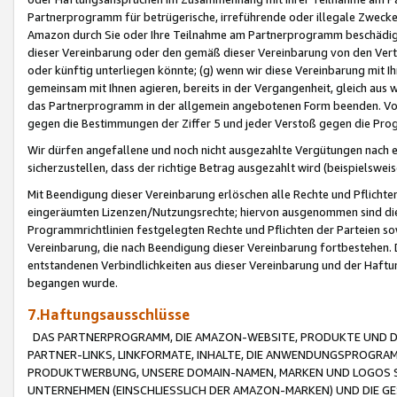
Partnerprogramm für betrügerische, irreführende oder illegale Zwecke
Amazon durch Sie oder Ihre Teilnahme am Partnerprogramm beschädig
dieser Vereinbarung oder den gemäß dieser Vereinbarung von den Vertr
oder künftig unterliegen könnte; (g) wenn wir diese Vereinbarung mit I
gemeinsam mit Ihnen agieren, bereits in der Vergangenheit, gleich aus
das Partnerprogramm in der allgemein angebotenen Form beenden. Vors
gegen die Bestimmungen der Ziffer 5 und jeder Verstoß gegen die Prog
Wir dürfen angefallene und noch nicht ausgezahlte Vergütungen nach 
sicherzustellen, dass der richtige Betrag ausgezahlt wird (beispielsw
Mit Beendigung dieser Vereinbarung erlöschen alle Rechte und Pflichte
eingeräumten Lizenzen/Nutzungsrechte; hiervon ausgenommen sind die in 
Programmrichtlinien festgelegten Rechte und Pflichten der Parteien sow
Vereinbarung, die nach Beendigung dieser Vereinbarung fortbestehen. D
entstandenen Verbindlichkeiten aus dieser Vereinbarung und der Haft
begangen wurde.
7.Haftungsausschlüsse
DAS PARTNERPROGRAMM, DIE AMAZON-WEBSITE, PRODUKTE UND DI
PARTNER-LINKS, LINKFORMATE, INHALTE, DIE ANWENDUNGSPROGR
PRODUKTWERBUNG, UNSERE DOMAIN-NAMEN, MARKEN UND LOGOS S
UNTERNEHMEN (EINSCHLIESSLICH DER AMAZON-MARKEN) UND DIE GE