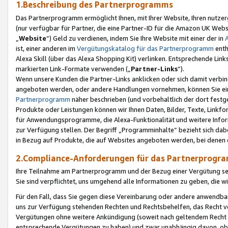
1.Beschreibung des Partnerprogramms
Das Partnerprogramm ermöglicht Ihnen, mit Ihrer Website, Ihren nutzer
(nur verfügbar für Partner, die eine Partner-ID für die Amazon UK We
„
Website
“) Geld zu verdienen, indem Sie Ihre Website mit einer der in
ist, einer anderen im
Vergütungskatalog für das Partnerprogramm
enth
Alexa Skill (über das Alexa Shopping Kit) verlinken. Entsprechende Lin
markierten Link-Formate verwenden („
Partner-Links
“).
Wenn unsere Kunden die Partner-Links anklicken oder sich damit verbi
angeboten werden, oder andere Handlungen vornehmen, können Sie eine
Partnerprogramm
näher beschrieben (und vorbehaltlich der dort festg
Produkte oder Leistungen können wir Ihnen Daten, Bilder, Texte, Linkfo
für Anwendungsprogramme, die Alexa-Funktionalität und weitere Inf
zur Verfügung stellen. Der Begriff „Programminhalte“ bezieht sich dabe
in Bezug auf Produkte, die auf Websites angeboten werden, bei denen 
2.Compliance-Anforderungen für das Partnerprog
Ihre Teilnahme am Partnerprogramm und der Bezug einer Vergütung setz
Sie sind verpflichtet, uns umgehend alle Informationen zu geben, die w
Für den Fall, dass Sie gegen diese Vereinbarung oder andere anwendba
uns zur Verfügung stehenden Rechten und Rechtsbehelfen, das Recht vo
Vergütungen ohne weitere Ankündigung (soweit nach geltendem Recht z
entsprechende Vergütungen zu haben) und zwar unabhängig davon, ob 