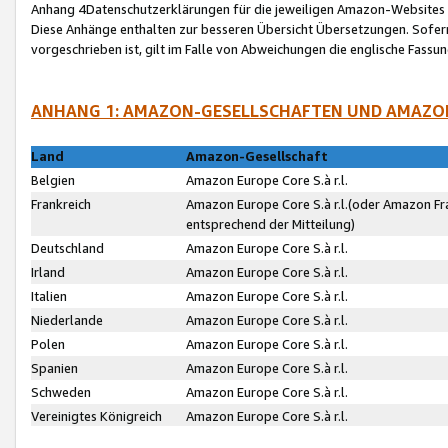
Anhang 4Datenschutzerklärungen für die jeweiligen Amazon-Websites
Diese Anhänge enthalten zur besseren Übersicht Übersetzungen. Sofe
vorgeschrieben ist, gilt im Falle von Abweichungen die englische Fass
ANHANG 1: AMAZON-GESELLSCHAFTEN UND AMAZO
Land
Amazon-Gesellschaft
Belgien
Amazon Europe Core S.à r.l.
Frankreich
Amazon Europe Core S.à r.l.(oder Amazon Fr
entsprechend der Mitteilung)
Deutschland
Amazon Europe Core S.à r.l.
Irland
Amazon Europe Core S.à r.l.
Italien
Amazon Europe Core S.à r.l.
Niederlande
Amazon Europe Core S.à r.l.
Polen
Amazon Europe Core S.à r.l.
Spanien
Amazon Europe Core S.à r.l.
Schweden
Amazon Europe Core S.à r.l.
Vereinigtes Königreich
Amazon Europe Core S.à r.l.