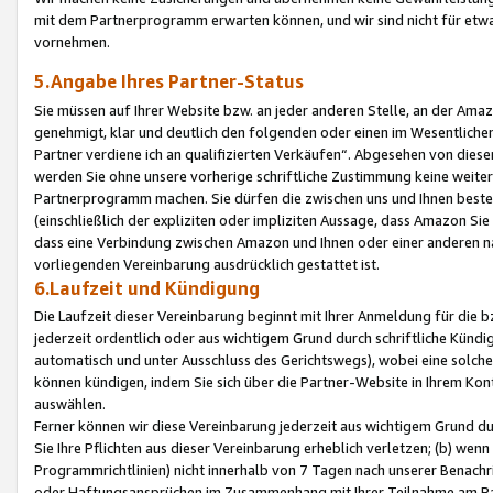
mit dem Partnerprogramm erwarten können, und wir sind nicht für etwa
vornehmen.
5.Angabe Ihres Partner-Status
Sie müssen auf Ihrer Website bzw. an jeder anderen Stelle, an der Am
genehmigt, klar und deutlich den folgenden oder einen im Wesentlichen
Partner verdiene ich an qualifizierten Verkäufen“. Abgesehen von die
werden Sie ohne unsere vorherige schriftliche Zustimmung keine weite
Partnerprogramm machen. Sie dürfen die zwischen uns und Ihnen best
(einschließlich der expliziten oder impliziten Aussage, dass Amazon Si
dass eine Verbindung zwischen Amazon und Ihnen oder einer anderen natü
vorliegenden Vereinbarung ausdrücklich gestattet ist.
6.Laufzeit und Kündigung
Die Laufzeit dieser Vereinbarung beginnt mit Ihrer Anmeldung für die 
jederzeit ordentlich oder aus wichtigem Grund durch schriftliche Kündi
automatisch und unter Ausschluss des Gerichtswegs), wobei eine solch
können kündigen, indem Sie sich über die Partner-Website in Ihrem Ko
auswählen.
Ferner können wir diese Vereinbarung jederzeit aus wichtigem Grund dur
Sie Ihre Pflichten aus dieser Vereinbarung erheblich verletzen; (b) wen
Programmrichtlinien) nicht innerhalb von 7 Tagen nach unserer Benachr
oder Haftungsansprüchen im Zusammenhang mit Ihrer Teilnahme am Pa