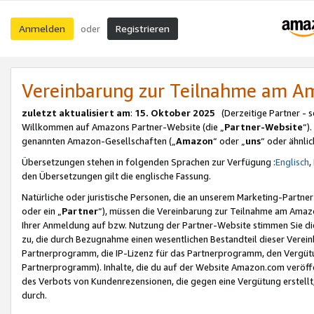
Anmelden
Registrieren
oder
Vereinbarung zur Teilnahme am 
zuletzt aktualisiert am
:
15. Oktober 2025
(Derzeitige Partner - 
Willkommen auf Amazons Partner-Website (die „
Partner-Website
“)
genannten Amazon-Gesellschaften („
Amazon
“ oder „
uns
“ oder ähnli
Übersetzungen stehen in folgenden Sprachen zur Verfügung :
Englisch
,
den Übersetzungen gilt die englische Fassung.
Natürliche oder juristische Personen, die an unserem Marketing-Partn
oder ein „
Partner
“), müssen die Vereinbarung zur Teilnahme am Ama
Ihrer Anmeldung auf bzw. Nutzung der Partner-Website stimmen Sie die
zu, die durch Bezugnahme einen wesentlichen Bestandteil dieser Verei
Partnerprogramm, die IP-Lizenz für das Partnerprogramm, den Vergütu
Partnerprogramm). Inhalte, die du auf der Website Amazon.com veröffe
des Verbots von Kundenrezensionen, die gegen eine Vergütung erstellt, 
durch.