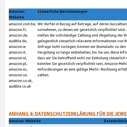
Amazon-
Steuerliche Bestimmungen
Website
amazon.com.be,
Wir dürfen in Bezug auf Beträge, auf deren Auszahlun
amazon.fr,
vornehmen, zu denen wir gesetzlich verpflichtet sind
amazon.de,
stellen die vollständige Zahlung und Abgeltung der 
audible.de,
gelegentlich steuerlich relevante Informationen von I
amazon.ie
Anfrage nicht vorlegen, können wir (kumulativ zu de
amazon.it,
Vergütung so lange einbehalten, bis Sie uns diese Inf
amazon.nl,
dass wir Sie betreffend nicht zur Einholung steuerlich 
amazon.pl,
könnten Sie gesetzlich verpflichtet sein, Amazon Meh
amazon.es,
Anforderungen an eine gültige MwSt.-Rechnung erfüllt
amazon.se,
zahlen.
amazon.co.uk,
audible.co.uk
ANHANG 4: DATENSCHUTZERKLÄRUNG FÜR DIE JEWE
Amazon-Website
Datenschutz