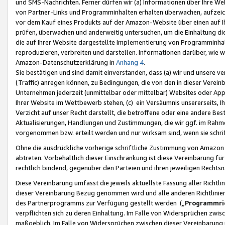
und SMS-Nachrichten. Ferner dürfen wir (a) Informationen über Ihre We
von Partner-Links und Programminhalten erhalten überwachen, aufzei
vor dem Kauf eines Produkts auf der Amazon-Website über einen auf Ih
prüfen, überwachen und anderweitig untersuchen, um die Einhaltung dies
die auf Ihrer Website dargestellte Implementierung von Programminhalt
reproduzieren, verbreiten und darstellen. Informationen darüber, wie w
Amazon-Datenschutzerklärung in
Anhang 4
.
Sie bestätigen und sind damit einverstanden, dass (a) wir und unsere 
(Traffic) anregen können, zu Bedingungen, die von den in dieser Vere
Unternehmen jederzeit (unmittelbar oder mittelbar) Websites oder Appl
Ihrer Website im Wettbewerb stehen, (c) ein Versäumnis unsererseits, I
Verzicht auf unser Recht darstellt, die betroffene oder eine andere B
Aktualisierungen, Handlungen und Zustimmungen, die wir ggf. im Rahme
vorgenommen bzw. erteilt werden und nur wirksam sind, wenn sie schri
Ohne die ausdrückliche vorherige schriftliche Zustimmung von Amazon
abtreten. Vorbehaltlich dieser Einschränkung ist diese Vereinbarung f
rechtlich bindend, gegenüber den Parteien und ihren jeweiligen Rech
Diese Vereinbarung umfasst die jeweils aktuellste Fassung aller Richtli
dieser Vereinbarung Bezug genommen wird und alle anderen Richtlinie
des Partnerprogramms zur Verfügung gestellt werden („
Programmric
verpflichten sich zu deren Einhaltung. Im Falle von Widersprüchen zwi
maßgeblich. Im Falle von Widersprüchen zwischen dieser Vereinbarun