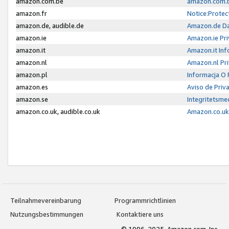
amazon.com.be
amazon.com.b
amazon.fr
Notice:Protec
amazon.de, audible.de
Amazon.de Da
amazon.ie
Amazon.ie Pri
amazon.it
Amazon.it Inf
amazon.nl
Amazon.nl Pri
amazon.pl
Informacja O
amazon.es
Aviso de Priv
amazon.se
Integritetsm
amazon.co.uk, audible.co.uk
Amazon.co.uk 
Teilnahmevereinbarung
Programmrichtlinien
Nutzungsbestimmungen
Kontaktiere uns