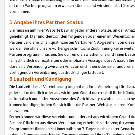
mit dem Partnerprogramm erwarten können, und wir sind nicht für etwa
vornehmen.
5.Angabe Ihres Partner-Status
Sie müssen auf Ihrer Website bzw. an jeder anderen Stelle, an der Am
genehmigt, klar und deutlich den folgenden oder einen im Wesentlichen
Partner verdiene ich an qualifizierten Verkäufen“. Abgesehen von die
werden Sie ohne unsere vorherige schriftliche Zustimmung keine weite
Partnerprogramm machen. Sie dürfen die zwischen uns und Ihnen best
(einschließlich der expliziten oder impliziten Aussage, dass Amazon Si
dass eine Verbindung zwischen Amazon und Ihnen oder einer anderen natü
vorliegenden Vereinbarung ausdrücklich gestattet ist.
6.Laufzeit und Kündigung
Die Laufzeit dieser Vereinbarung beginnt mit Ihrer Anmeldung für die 
jederzeit ordentlich oder aus wichtigem Grund durch schriftliche Kündi
automatisch und unter Ausschluss des Gerichtswegs), wobei eine solch
können kündigen, indem Sie sich über die Partner-Website in Ihrem Ko
auswählen.
Ferner können wir diese Vereinbarung jederzeit aus wichtigem Grund dur
Sie Ihre Pflichten aus dieser Vereinbarung erheblich verletzen; (b) wen
Programmrichtlinien) nicht innerhalb von 7 Tagen nach unserer Benachr
oder Haftungsansprüchen im Zusammenhang mit Ihrer Teilnahme am Pa