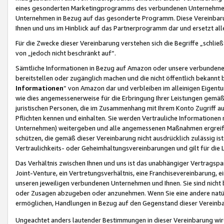
eines gesonderten Marketingprogramms des verbundenen Unternehmens
Unternehmen in Bezug auf das gesonderte Programm. Diese Vereinbarung
Ihnen und uns im Hinblick auf das Partnerprogramm dar und ersetzt al
Für die Zwecke dieser Vereinbarung verstehen sich die Begriffe „schließ
von „jedoch nicht beschränkt auf“.
Sämtliche Informationen in Bezug auf Amazon oder unsere verbunde
bereitstellen oder zugänglich machen und die nicht öffentlich bekannt bz
Informationen
“ von Amazon dar und verbleiben im alleinigen Eigent
wie dies angemessenerweise für die Erbringung Ihrer Leistungen gemäß d
juristischen Personen, die im Zusammenhang mit Ihrem Konto Zugriff au
Pflichten kennen und einhalten. Sie werden Vertrauliche Informationen 
Unternehmen) weitergeben und alle angemessenen Maßnahmen ergreifen
schützen, die gemäß dieser Vereinbarung nicht ausdrücklich zulässig is
Vertraulichkeits- oder Geheimhaltungsvereinbarungen und gilt für die
Das Verhältnis zwischen Ihnen und uns ist das unabhängiger Vertragspa
Joint-Venture, ein Vertretungsverhältnis, eine Franchisevereinbarung, 
unseren jeweiligen verbundenen Unternehmen und Ihnen. Sie sind ni
oder Zusagen abzugeben oder anzunehmen. Wenn Sie eine andere natürli
ermöglichen, Handlungen in Bezug auf den Gegenstand dieser Vereinbar
Ungeachtet anders lautender Bestimmungen in dieser Vereinbarung wird