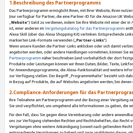
1.Beschreibung des Partnerprogramms
Das Partnerprogramm ermöglicht Ihnen, mit Ihrer Website, Ihren nutzer
(nur verfügbar für Partner, die eine Partner-ID für die Amazon UK We
„
Website
“) Geld zu verdienen, indem Sie Ihre Website mit einer der in
ist, einer anderen im
Vergütungskatalog für das Partnerprogramm
enth
Alexa Skill (über das Alexa Shopping Kit) verlinken. Entsprechende Lin
markierten Link-Formate verwenden („
Partner-Links
“).
Wenn unsere Kunden die Partner-Links anklicken oder sich damit verbi
angeboten werden, oder andere Handlungen vornehmen, können Sie eine
Partnerprogramm
näher beschrieben (und vorbehaltlich der dort festg
Produkte oder Leistungen können wir Ihnen Daten, Bilder, Texte, Linkfo
für Anwendungsprogramme, die Alexa-Funktionalität und weitere Inf
zur Verfügung stellen. Der Begriff „Programminhalte“ bezieht sich dabe
in Bezug auf Produkte, die auf Websites angeboten werden, bei denen 
2.Compliance-Anforderungen für das Partnerprog
Ihre Teilnahme am Partnerprogramm und der Bezug einer Vergütung setz
Sie sind verpflichtet, uns umgehend alle Informationen zu geben, die w
Für den Fall, dass Sie gegen diese Vereinbarung oder andere anwendba
uns zur Verfügung stehenden Rechten und Rechtsbehelfen, das Recht vo
Vergütungen ohne weitere Ankündigung (soweit nach geltendem Recht z
entsprechende Vergütungen zu haben) und zwar unabhängig davon, ob 