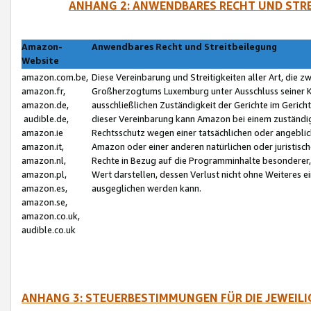
ANHANG 2: ANWENDBARES RECHT UND STRE
Amazon-
Anwendbares Recht und Streitbeilegung
Website
amazon.com.be,
Diese Vereinbarung und Streitigkeiten aller Art, die 
amazon.fr,
Großherzogtums Luxemburg unter Ausschluss seiner Kol
amazon.de,
ausschließlichen Zuständigkeit der Gerichte im Geri
audible.de,
dieser Vereinbarung kann Amazon bei einem zuständig
amazon.ie
Rechtsschutz wegen einer tatsächlichen oder angebli
amazon.it,
Amazon oder einer anderen natürlichen oder juristisc
amazon.nl,
Rechte in Bezug auf die Programminhalte besonderer,
amazon.pl,
Wert darstellen, dessen Verlust nicht ohne Weiteres e
amazon.es,
ausgeglichen werden kann.
amazon.se,
amazon.co.uk,
audible.co.uk
ANHANG 3: STEUERBESTIMMUNGEN FÜR DIE JEWEIL