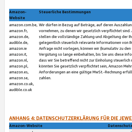
Amazon-
Steuerliche Bestimmungen
Website
amazon.com.be,
Wir dürfen in Bezug auf Beträge, auf deren Auszahlun
amazon.fr,
vornehmen, zu denen wir gesetzlich verpflichtet sind
amazon.de,
stellen die vollständige Zahlung und Abgeltung der 
audible.de,
gelegentlich steuerlich relevante Informationen von I
amazon.ie
Anfrage nicht vorlegen, können wir (kumulativ zu de
amazon.it,
Vergütung so lange einbehalten, bis Sie uns diese Inf
amazon.nl,
dass wir Sie betreffend nicht zur Einholung steuerlich 
amazon.pl,
könnten Sie gesetzlich verpflichtet sein, Amazon Meh
amazon.es,
Anforderungen an eine gültige MwSt.-Rechnung erfüllt
amazon.se,
zahlen.
amazon.co.uk,
audible.co.uk
ANHANG 4: DATENSCHUTZERKLÄRUNG FÜR DIE JEWE
Amazon-Website
Datenschutz