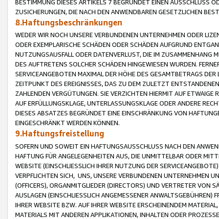
BESTIMMUNG DIESES ARTIKELS 7 BEGRÜNDET EINEN AUSSCHLUSS 
ZUSICHERUNGEN, DIE NACH DEN ANWENDBAREN GESETZLICHEN BE
8.Haftungsbeschränkungen
WEDER WIR NOCH UNSERE VERBUNDENEN UNTERNEHMEN ODER LIZEN
ODER EXEMPLARISCHE SCHÄDEN ODER SCHÄDEN AUFGRUND ENTGANG
NUTZUNGSAUSFALL ODER DATENVERLUST, DIE IM ZUSAMMENHANG MI
DES AUFTRETENS SOLCHER SCHÄDEN HINGEWIESEN WURDEN. FERN
SERVICEANGEBOTEN MAXIMAL DER HÖHE DES GESAMTBETRAGS DER 
ZEITPUNKT DES EREIGNISSES, DAS ZU DEM ZULETZT ENTSTANDENE
ZAHLENDEN VERGÜTUNGEN. SIE VERZICHTEN HIERMIT AUF ETWAIGE 
AUF ERFÜLLUNGSKLAGE, UNTERLASSUNGSKLAGE ODER ANDERE RECHT
DIESES ABSATZES BEGRÜNDET EINE EINSCHRÄNKUNG VON HAFTUNG
EINGESCHRÄNKT WERDEN KÖNNEN.
9.Haftungsfreistellung
SOFERN UND SOWEIT EIN HAFTUNGSAUSSCHLUSS NACH DEN ANWENDB
HAFTUNG FÜR ANGELEGENHEITEN AUS, DIE UNMITTELBAR ODER MITT
WEBSITE (EINSCHLIESSLICH IHRER NUTZUNG DER SERVICEANGEBOTE)
VERPFLICHTEN SICH, UNS, UNSERE VERBUNDENEN UNTERNEHMEN UN
(OFFICERS), ORGANMITGLIEDER (DIRECTORS) UND VERTRETER VON 
AUSLAGEN (EINSCHLIESSLICH ANGEMESSENER ANWALTSGEBÜHREN) FR
IHRER WEBSITE BZW. AUF IHRER WEBSITE ERSCHEINENDEM MATERIAL
MATERIALS MIT ANDEREN APPLIKATIONEN, INHALTEN ODER PROZESSE