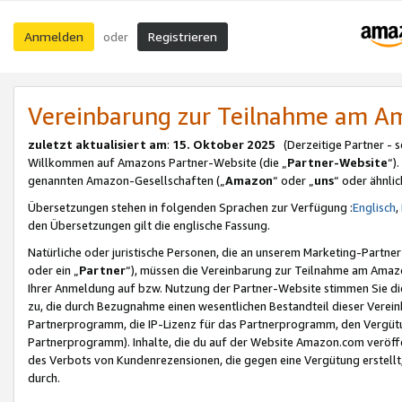
Anmelden
Registrieren
oder
Vereinbarung zur Teilnahme am 
zuletzt aktualisiert am
:
15. Oktober 2025
(Derzeitige Partner - 
Willkommen auf Amazons Partner-Website (die „
Partner-Website
“)
genannten Amazon-Gesellschaften („
Amazon
“ oder „
uns
“ oder ähnli
Übersetzungen stehen in folgenden Sprachen zur Verfügung :
Englisch
,
den Übersetzungen gilt die englische Fassung.
Natürliche oder juristische Personen, die an unserem Marketing-Partn
oder ein „
Partner
“), müssen die Vereinbarung zur Teilnahme am Ama
Ihrer Anmeldung auf bzw. Nutzung der Partner-Website stimmen Sie die
zu, die durch Bezugnahme einen wesentlichen Bestandteil dieser Verei
Partnerprogramm, die IP-Lizenz für das Partnerprogramm, den Vergütu
Partnerprogramm). Inhalte, die du auf der Website Amazon.com veröffe
des Verbots von Kundenrezensionen, die gegen eine Vergütung erstellt, 
durch.