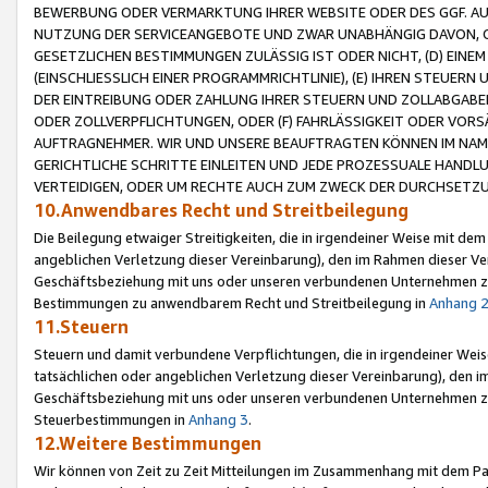
BEWERBUNG ODER VERMARKTUNG IHRER WEBSITE ODER DES GGF. AUF 
NUTZUNG DER SERVICEANGEBOTE UND ZWAR UNABHÄNGIG DAVON, O
GESETZLICHEN BESTIMMUNGEN ZULÄSSIG IST ODER NICHT, (D) EINE
(EINSCHLIESSLICH EINER PROGRAMMRICHTLINIE), (E) IHREN STEUER
DER EINTREIBUNG ODER ZAHLUNG IHRER STEUERN UND ZOLLABGAB
ODER ZOLLVERPFLICHTUNGEN, ODER (F) FAHRLÄSSIGKEIT ODER VORS
AUFTRAGNEHMER. WIR UND UNSERE BEAUFTRAGTEN KÖNNEN IM NAME
GERICHTLICHE SCHRITTE EINLEITEN UND JEDE PROZESSUALE HAND
VERTEIDIGEN, ODER UM RECHTE AUCH ZUM ZWECK DER DURCHSETZU
10.Anwendbares Recht und Streitbeilegung
Die Beilegung etwaiger Streitigkeiten, die in irgendeiner Weise mit de
angeblichen Verletzung dieser Vereinbarung), den im Rahmen dieser Ve
Geschäftsbeziehung mit uns oder unseren verbundenen Unternehmen zu
Bestimmungen zu anwendbarem Recht und Streitbeilegung in
Anhang 
11.Steuern
Steuern und damit verbundene Verpflichtungen, die in irgendeiner Wei
tatsächlichen oder angeblichen Verletzung dieser Vereinbarung), den 
Geschäftsbeziehung mit uns oder unseren verbundenen Unternehmen z
Steuerbestimmungen in
Anhang 3
.
12.Weitere Bestimmungen
Wir können von Zeit zu Zeit Mitteilungen im Zusammenhang mit dem Par