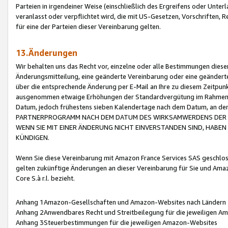
Parteien in irgendeiner Weise (einschließlich des Ergreifens oder Unt
veranlasst oder verpflichtet wird, die mit US-Gesetzen, Vorschriften,
für eine der Parteien dieser Vereinbarung gelten.
13.Änderungen
Wir behalten uns das Recht vor, einzelne oder alle Bestimmungen diese
Änderungsmitteilung, eine geänderte Vereinbarung oder eine geänderte 
über die entsprechende Änderung per E-Mail an Ihre zu diesem Zeitpun
ausgenommen etwaige Erhöhungen der Standardvergütung im Rahmen
Datum, jedoch frühestens sieben Kalendertage nach dem Datum, an de
PARTNERPROGRAMM NACH DEM DATUM DES WIRKSAMWERDENS DER Ä
WENN SIE MIT EINER ÄNDERUNG NICHT EINVERSTANDEN SIND, HABEN S
KÜNDIGEN.
Wenn Sie diese Vereinbarung mit Amazon France Services SAS geschlo
gelten zukünftige Änderungen an dieser Vereinbarung für Sie und Ama
Core S.à r.l. bezieht.
Anhang 1Amazon-Gesellschaften und Amazon-Websites nach Ländern
Anhang 2Anwendbares Recht und Streitbeilegung für die jeweiligen 
Anhang 3Steuerbestimmungen für die jeweiligen Amazon-Websites