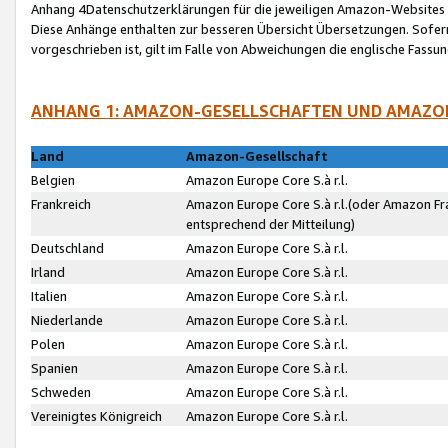
Anhang 4Datenschutzerklärungen für die jeweiligen Amazon-Websites
Diese Anhänge enthalten zur besseren Übersicht Übersetzungen. Sofe
vorgeschrieben ist, gilt im Falle von Abweichungen die englische Fass
ANHANG 1: AMAZON-GESELLSCHAFTEN UND AMAZO
Land
Amazon-Gesellschaft
Belgien
Amazon Europe Core S.à r.l.
Frankreich
Amazon Europe Core S.à r.l.(oder Amazon Fr
entsprechend der Mitteilung)
Deutschland
Amazon Europe Core S.à r.l.
Irland
Amazon Europe Core S.à r.l.
Italien
Amazon Europe Core S.à r.l.
Niederlande
Amazon Europe Core S.à r.l.
Polen
Amazon Europe Core S.à r.l.
Spanien
Amazon Europe Core S.à r.l.
Schweden
Amazon Europe Core S.à r.l.
Vereinigtes Königreich
Amazon Europe Core S.à r.l.