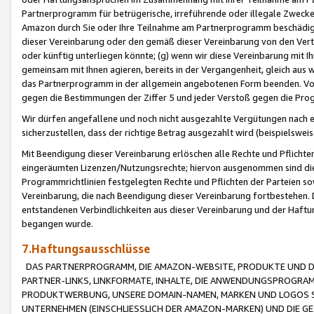
Partnerprogramm für betrügerische, irreführende oder illegale Zwecke
Amazon durch Sie oder Ihre Teilnahme am Partnerprogramm beschädig
dieser Vereinbarung oder den gemäß dieser Vereinbarung von den Vertr
oder künftig unterliegen könnte; (g) wenn wir diese Vereinbarung mit I
gemeinsam mit Ihnen agieren, bereits in der Vergangenheit, gleich aus
das Partnerprogramm in der allgemein angebotenen Form beenden. Vors
gegen die Bestimmungen der Ziffer 5 und jeder Verstoß gegen die Prog
Wir dürfen angefallene und noch nicht ausgezahlte Vergütungen nach 
sicherzustellen, dass der richtige Betrag ausgezahlt wird (beispielsw
Mit Beendigung dieser Vereinbarung erlöschen alle Rechte und Pflichte
eingeräumten Lizenzen/Nutzungsrechte; hiervon ausgenommen sind die in 
Programmrichtlinien festgelegten Rechte und Pflichten der Parteien sow
Vereinbarung, die nach Beendigung dieser Vereinbarung fortbestehen. D
entstandenen Verbindlichkeiten aus dieser Vereinbarung und der Haft
begangen wurde.
7.Haftungsausschlüsse
DAS PARTNERPROGRAMM, DIE AMAZON-WEBSITE, PRODUKTE UND DI
PARTNER-LINKS, LINKFORMATE, INHALTE, DIE ANWENDUNGSPROGR
PRODUKTWERBUNG, UNSERE DOMAIN-NAMEN, MARKEN UND LOGOS S
UNTERNEHMEN (EINSCHLIESSLICH DER AMAZON-MARKEN) UND DIE GE