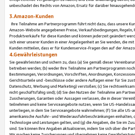
unbeschadet des Rechts von Amazon, Ersatz für darüber hinausgehen
3.Amazon-Kunden
Ihre Teilnahme am Partnerprogramm führt nicht dazu, dass unsere Kun
Amazon-Website angegebenen Preise, Verkaufsbedingungen, Regeln, Ri
Produktverkäufe für diese Kunden und können jederzeit geändert werde
sich einer unserer Kunden in einer Angelegenheit an Sie wenden, die 
Kunden mitteilen, dass er für Kundenservice-Fragen den auf der Ama
4.Gewährleistungen
Sie gewährleisten und sichern zu, dass (a) Sie gemäß dieser Vereinba
betreiben werden; (b) weder Ihre Teilnahme am Partnerprogramm noch d
Bestimmungen, Verordnungen, Vorschriften, Anordnungen, Konzessionen,
Gerichtsurteile und -beschlüsse oder andere Auflagen einer für Sie zu
Datenschutz, Werbung und Marketing) verstoßen; (c) Sie rechtswirksam 
nicht geschäftsfähig sind); (d) Sie den Nutzen der Teilnahme am Partne
Zusicherungen, Garantien oder Aussagen verlassen, die in dieser Verein
teilnehmen und keine Serviceangebote nutzen, wenn Sie US-Handelssa
unterliegen, in dem Sie Serviceangebote wahrnehmen; (f) Sie alle US
amerikanische Ausfuhr- und Wiederausfuhrbeschränkungen einhalten, 
Technologie und Leistungen gelten, und (g) die Angaben, die Sie im 
sind. Sie können Ihre Angaben aktualisieren, indem Sie sich über die 
Wir machen keine Zusicherungen und übernehmen keine Gewährleistun