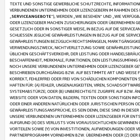
TEXTE UND SONSTIGE GEWERBLICHE SCHUTZRECHTE, INFORMATIONE
VERBUNDENEN UNTERNEHMEN ODER LIZENZGEBERN IM RAHMEN DES
„
SERVICEANGEBOTE
“), WERDEN „WIE BESEHEN“ UND „WIE VERFÜ
ODER LIZENZGEBER MACHEN ZUSICHERUNGEN ODER ÜBERNEHMEN GEW
GESETZLICH ODER IN SONSTIGER WEISE, IN BEZUG AUF DIE SERVI
SCHLIESSEN JEGLICHE GEWÄHRLEISTUNGEN IN BEZUG AUF DIE SERVI
GEWÄHRLEISTUNGEN BEZÜGLICH RECHTSMÄNGELN, MARKTGÄNGIGKEIT
VERWENDUNGSZWECK, NICHTVERLETZUNG SOWIE GEWÄHRLEISTUNGEN 
ÜBLICHEN GESCHÄFTSVERKEHR, DER LEISTUNG ODER HANDELSBRÄUCH
BESCHAFFENHEIT, MERKMALE, FUNKTIONEN, DEN LEISTUNGSUMFANG 
NOCH UNSERE VERBUNDENEN UNTERNEHMEN ODER LIZENZGEBER GEWÄ
BESCHRIEBEN DURCHGÄNGIG BZW. AUF BESTIMMTE ART UND WEISE
KORREKT, FEHLERFREI ODER FREI VON SCHÄDLICHEN KOMPONENTEN
HAFTEN FÜR: (A) FEHLER, UNGENAUIGKEITEN, VIREN, SCHADSOFTW
SYSTEMABSTÜRZE; ODER (B) UNBERECHTIGTE ZUGRIFFE AUF BZW. 
WEBSITE ODER VON DATEN, BILDERN, TEXTEN ODER SONSTIGEN INF
ODER EINER ANDEREN NATÜRLICHEN ODER JURISTISCHEN PERSON OD
GEWÄHRLEISTUNGSANSPRÜCHE, ES SEIN DENN, DIESE SIND IN DIES
UNSERE VERBUNDENEN UNTERNEHMEN ODER LIZENZGEBER FÜR EN
AUFGRUND (X) DES VERLUSTS VON VORAUSSICHTLICHEN GEWINNEN
VORTEILEN SOWIE (Y) VON INVESTITIONEN, AUFWENDUNGEN ODER VE
PARTNERPROGRAMM VORNEHMEN BZW. ÜBERNEHMEN ODER (Z) DER 