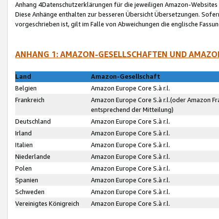
Anhang 4Datenschutzerklärungen für die jeweiligen Amazon-Websites
Diese Anhänge enthalten zur besseren Übersicht Übersetzungen. Sofe
vorgeschrieben ist, gilt im Falle von Abweichungen die englische Fass
ANHANG 1: AMAZON-GESELLSCHAFTEN UND AMAZO
Land
Amazon-Gesellschaft
Belgien
Amazon Europe Core S.à r.l.
Frankreich
Amazon Europe Core S.à r.l.(oder Amazon Fr
entsprechend der Mitteilung)
Deutschland
Amazon Europe Core S.à r.l.
Irland
Amazon Europe Core S.à r.l.
Italien
Amazon Europe Core S.à r.l.
Niederlande
Amazon Europe Core S.à r.l.
Polen
Amazon Europe Core S.à r.l.
Spanien
Amazon Europe Core S.à r.l.
Schweden
Amazon Europe Core S.à r.l.
Vereinigtes Königreich
Amazon Europe Core S.à r.l.