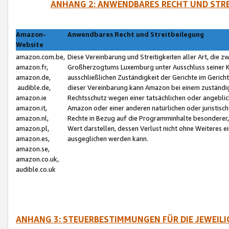
ANHANG 2: ANWENDBARES RECHT UND STRE
Amazon-
Anwendbares Recht und Streitbeilegung
Website
amazon.com.be,
Diese Vereinbarung und Streitigkeiten aller Art, die 
amazon.fr,
Großherzogtums Luxemburg unter Ausschluss seiner Kol
amazon.de,
ausschließlichen Zuständigkeit der Gerichte im Geri
audible.de,
dieser Vereinbarung kann Amazon bei einem zuständig
amazon.ie
Rechtsschutz wegen einer tatsächlichen oder angebli
amazon.it,
Amazon oder einer anderen natürlichen oder juristisc
amazon.nl,
Rechte in Bezug auf die Programminhalte besonderer,
amazon.pl,
Wert darstellen, dessen Verlust nicht ohne Weiteres e
amazon.es,
ausgeglichen werden kann.
amazon.se,
amazon.co.uk,
audible.co.uk
ANHANG 3: STEUERBESTIMMUNGEN FÜR DIE JEWEIL