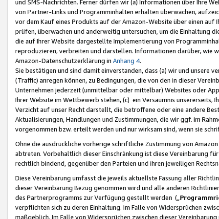
und SMS-Nachrichten. Ferner dürfen wir (a) Informationen über Ihre We
von Partner-Links und Programminhalten erhalten überwachen, aufzei
vor dem Kauf eines Produkts auf der Amazon-Website über einen auf Ih
prüfen, überwachen und anderweitig untersuchen, um die Einhaltung dies
die auf Ihrer Website dargestellte Implementierung von Programminhalt
reproduzieren, verbreiten und darstellen. Informationen darüber, wie w
Amazon-Datenschutzerklärung in
Anhang 4
.
Sie bestätigen und sind damit einverstanden, dass (a) wir und unsere 
(Traffic) anregen können, zu Bedingungen, die von den in dieser Vere
Unternehmen jederzeit (unmittelbar oder mittelbar) Websites oder Appl
Ihrer Website im Wettbewerb stehen, (c) ein Versäumnis unsererseits, I
Verzicht auf unser Recht darstellt, die betroffene oder eine andere B
Aktualisierungen, Handlungen und Zustimmungen, die wir ggf. im Rahme
vorgenommen bzw. erteilt werden und nur wirksam sind, wenn sie schri
Ohne die ausdrückliche vorherige schriftliche Zustimmung von Amazon
abtreten. Vorbehaltlich dieser Einschränkung ist diese Vereinbarung f
rechtlich bindend, gegenüber den Parteien und ihren jeweiligen Rech
Diese Vereinbarung umfasst die jeweils aktuellste Fassung aller Richtli
dieser Vereinbarung Bezug genommen wird und alle anderen Richtlinie
des Partnerprogramms zur Verfügung gestellt werden („
Programmric
verpflichten sich zu deren Einhaltung. Im Falle von Widersprüchen zwi
maßgeblich. Im Falle von Widersprüchen zwischen dieser Vereinbarun