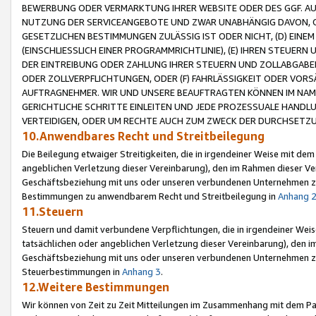
BEWERBUNG ODER VERMARKTUNG IHRER WEBSITE ODER DES GGF. AUF 
NUTZUNG DER SERVICEANGEBOTE UND ZWAR UNABHÄNGIG DAVON, O
GESETZLICHEN BESTIMMUNGEN ZULÄSSIG IST ODER NICHT, (D) EINE
(EINSCHLIESSLICH EINER PROGRAMMRICHTLINIE), (E) IHREN STEUER
DER EINTREIBUNG ODER ZAHLUNG IHRER STEUERN UND ZOLLABGAB
ODER ZOLLVERPFLICHTUNGEN, ODER (F) FAHRLÄSSIGKEIT ODER VORS
AUFTRAGNEHMER. WIR UND UNSERE BEAUFTRAGTEN KÖNNEN IM NAME
GERICHTLICHE SCHRITTE EINLEITEN UND JEDE PROZESSUALE HAND
VERTEIDIGEN, ODER UM RECHTE AUCH ZUM ZWECK DER DURCHSETZU
10.Anwendbares Recht und Streitbeilegung
Die Beilegung etwaiger Streitigkeiten, die in irgendeiner Weise mit de
angeblichen Verletzung dieser Vereinbarung), den im Rahmen dieser Ve
Geschäftsbeziehung mit uns oder unseren verbundenen Unternehmen zu
Bestimmungen zu anwendbarem Recht und Streitbeilegung in
Anhang 
11.Steuern
Steuern und damit verbundene Verpflichtungen, die in irgendeiner Wei
tatsächlichen oder angeblichen Verletzung dieser Vereinbarung), den 
Geschäftsbeziehung mit uns oder unseren verbundenen Unternehmen z
Steuerbestimmungen in
Anhang 3
.
12.Weitere Bestimmungen
Wir können von Zeit zu Zeit Mitteilungen im Zusammenhang mit dem Par