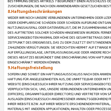
BESTIMMUNG DIESES ARTIKELS 7 BEGRÜNDET EINEN AUSSCHLUSS 
ZUSICHERUNGEN, DIE NACH DEN ANWENDBAREN GESETZLICHEN BE
8.Haftungsbeschränkungen
WEDER WIR NOCH UNSERE VERBUNDENEN UNTERNEHMEN ODER LIZEN
ODER EXEMPLARISCHE SCHÄDEN ODER SCHÄDEN AUFGRUND ENTGANG
NUTZUNGSAUSFALL ODER DATENVERLUST, DIE IM ZUSAMMENHANG MI
DES AUFTRETENS SOLCHER SCHÄDEN HINGEWIESEN WURDEN. FERN
SERVICEANGEBOTEN MAXIMAL DER HÖHE DES GESAMTBETRAGS DER 
ZEITPUNKT DES EREIGNISSES, DAS ZU DEM ZULETZT ENTSTANDENE
ZAHLENDEN VERGÜTUNGEN. SIE VERZICHTEN HIERMIT AUF ETWAIGE 
AUF ERFÜLLUNGSKLAGE, UNTERLASSUNGSKLAGE ODER ANDERE RECHT
DIESES ABSATZES BEGRÜNDET EINE EINSCHRÄNKUNG VON HAFTUNG
EINGESCHRÄNKT WERDEN KÖNNEN.
9.Haftungsfreistellung
SOFERN UND SOWEIT EIN HAFTUNGSAUSSCHLUSS NACH DEN ANWENDB
HAFTUNG FÜR ANGELEGENHEITEN AUS, DIE UNMITTELBAR ODER MITT
WEBSITE (EINSCHLIESSLICH IHRER NUTZUNG DER SERVICEANGEBOTE)
VERPFLICHTEN SICH, UNS, UNSERE VERBUNDENEN UNTERNEHMEN UN
(OFFICERS), ORGANMITGLIEDER (DIRECTORS) UND VERTRETER VON 
AUSLAGEN (EINSCHLIESSLICH ANGEMESSENER ANWALTSGEBÜHREN) FR
IHRER WEBSITE BZW. AUF IHRER WEBSITE ERSCHEINENDEM MATERIAL
MATERIALS MIT ANDEREN APPLIKATIONEN, INHALTEN ODER PROZESSE