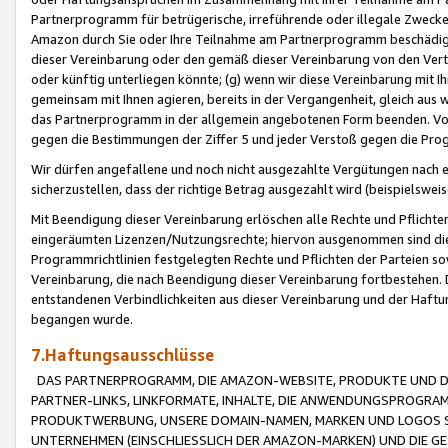
Partnerprogramm für betrügerische, irreführende oder illegale Zwecke
Amazon durch Sie oder Ihre Teilnahme am Partnerprogramm beschädig
dieser Vereinbarung oder den gemäß dieser Vereinbarung von den Vertr
oder künftig unterliegen könnte; (g) wenn wir diese Vereinbarung mit I
gemeinsam mit Ihnen agieren, bereits in der Vergangenheit, gleich aus
das Partnerprogramm in der allgemein angebotenen Form beenden. Vors
gegen die Bestimmungen der Ziffer 5 und jeder Verstoß gegen die Prog
Wir dürfen angefallene und noch nicht ausgezahlte Vergütungen nach 
sicherzustellen, dass der richtige Betrag ausgezahlt wird (beispielsw
Mit Beendigung dieser Vereinbarung erlöschen alle Rechte und Pflichte
eingeräumten Lizenzen/Nutzungsrechte; hiervon ausgenommen sind die in 
Programmrichtlinien festgelegten Rechte und Pflichten der Parteien sow
Vereinbarung, die nach Beendigung dieser Vereinbarung fortbestehen. D
entstandenen Verbindlichkeiten aus dieser Vereinbarung und der Haft
begangen wurde.
7.Haftungsausschlüsse
DAS PARTNERPROGRAMM, DIE AMAZON-WEBSITE, PRODUKTE UND DI
PARTNER-LINKS, LINKFORMATE, INHALTE, DIE ANWENDUNGSPROGR
PRODUKTWERBUNG, UNSERE DOMAIN-NAMEN, MARKEN UND LOGOS S
UNTERNEHMEN (EINSCHLIESSLICH DER AMAZON-MARKEN) UND DIE GE