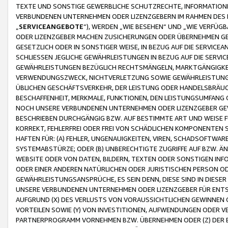
TEXTE UND SONSTIGE GEWERBLICHE SCHUTZRECHTE, INFORMATIONE
VERBUNDENEN UNTERNEHMEN ODER LIZENZGEBERN IM RAHMEN DES
„
SERVICEANGEBOTE
“), WERDEN „WIE BESEHEN“ UND „WIE VERFÜ
ODER LIZENZGEBER MACHEN ZUSICHERUNGEN ODER ÜBERNEHMEN GEW
GESETZLICH ODER IN SONSTIGER WEISE, IN BEZUG AUF DIE SERVI
SCHLIESSEN JEGLICHE GEWÄHRLEISTUNGEN IN BEZUG AUF DIE SERVI
GEWÄHRLEISTUNGEN BEZÜGLICH RECHTSMÄNGELN, MARKTGÄNGIGKEIT
VERWENDUNGSZWECK, NICHTVERLETZUNG SOWIE GEWÄHRLEISTUNGEN 
ÜBLICHEN GESCHÄFTSVERKEHR, DER LEISTUNG ODER HANDELSBRÄUCH
BESCHAFFENHEIT, MERKMALE, FUNKTIONEN, DEN LEISTUNGSUMFANG 
NOCH UNSERE VERBUNDENEN UNTERNEHMEN ODER LIZENZGEBER GEWÄ
BESCHRIEBEN DURCHGÄNGIG BZW. AUF BESTIMMTE ART UND WEISE
KORREKT, FEHLERFREI ODER FREI VON SCHÄDLICHEN KOMPONENTEN
HAFTEN FÜR: (A) FEHLER, UNGENAUIGKEITEN, VIREN, SCHADSOFTW
SYSTEMABSTÜRZE; ODER (B) UNBERECHTIGTE ZUGRIFFE AUF BZW. 
WEBSITE ODER VON DATEN, BILDERN, TEXTEN ODER SONSTIGEN INF
ODER EINER ANDEREN NATÜRLICHEN ODER JURISTISCHEN PERSON OD
GEWÄHRLEISTUNGSANSPRÜCHE, ES SEIN DENN, DIESE SIND IN DIES
UNSERE VERBUNDENEN UNTERNEHMEN ODER LIZENZGEBER FÜR EN
AUFGRUND (X) DES VERLUSTS VON VORAUSSICHTLICHEN GEWINNEN
VORTEILEN SOWIE (Y) VON INVESTITIONEN, AUFWENDUNGEN ODER VE
PARTNERPROGRAMM VORNEHMEN BZW. ÜBERNEHMEN ODER (Z) DER 