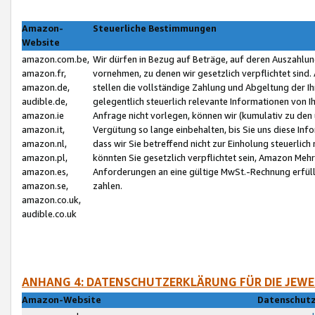
Amazon-
Steuerliche Bestimmungen
Website
amazon.com.be,
Wir dürfen in Bezug auf Beträge, auf deren Auszahlun
amazon.fr,
vornehmen, zu denen wir gesetzlich verpflichtet sind
amazon.de,
stellen die vollständige Zahlung und Abgeltung der 
audible.de,
gelegentlich steuerlich relevante Informationen von I
amazon.ie
Anfrage nicht vorlegen, können wir (kumulativ zu de
amazon.it,
Vergütung so lange einbehalten, bis Sie uns diese Inf
amazon.nl,
dass wir Sie betreffend nicht zur Einholung steuerlich 
amazon.pl,
könnten Sie gesetzlich verpflichtet sein, Amazon Meh
amazon.es,
Anforderungen an eine gültige MwSt.-Rechnung erfüllt
amazon.se,
zahlen.
amazon.co.uk,
audible.co.uk
ANHANG 4: DATENSCHUTZERKLÄRUNG FÜR DIE JEWE
Amazon-Website
Datenschutz