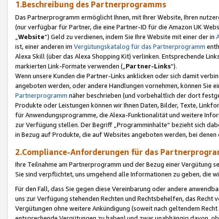
1.Beschreibung des Partnerprogramms
Das Partnerprogramm ermöglicht Ihnen, mit Ihrer Website, Ihren nutzer
(nur verfügbar für Partner, die eine Partner-ID für die Amazon UK We
„
Website
“) Geld zu verdienen, indem Sie Ihre Website mit einer der in
ist, einer anderen im
Vergütungskatalog für das Partnerprogramm
enth
Alexa Skill (über das Alexa Shopping Kit) verlinken. Entsprechende Lin
markierten Link-Formate verwenden („
Partner-Links
“).
Wenn unsere Kunden die Partner-Links anklicken oder sich damit verbi
angeboten werden, oder andere Handlungen vornehmen, können Sie eine
Partnerprogramm
näher beschrieben (und vorbehaltlich der dort festg
Produkte oder Leistungen können wir Ihnen Daten, Bilder, Texte, Linkfo
für Anwendungsprogramme, die Alexa-Funktionalität und weitere Inf
zur Verfügung stellen. Der Begriff „Programminhalte“ bezieht sich dabe
in Bezug auf Produkte, die auf Websites angeboten werden, bei denen 
2.Compliance-Anforderungen für das Partnerprog
Ihre Teilnahme am Partnerprogramm und der Bezug einer Vergütung setz
Sie sind verpflichtet, uns umgehend alle Informationen zu geben, die w
Für den Fall, dass Sie gegen diese Vereinbarung oder andere anwendba
uns zur Verfügung stehenden Rechten und Rechtsbehelfen, das Recht vo
Vergütungen ohne weitere Ankündigung (soweit nach geltendem Recht z
entsprechende Vergütungen zu haben) und zwar unabhängig davon, ob 