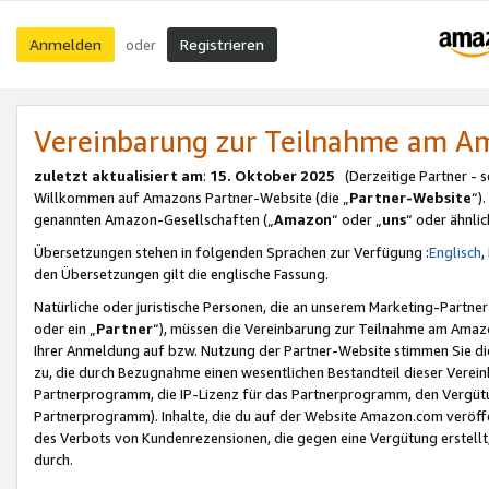
Anmelden
Registrieren
oder
Vereinbarung zur Teilnahme am 
zuletzt aktualisiert am
:
15. Oktober 2025
(Derzeitige Partner - 
Willkommen auf Amazons Partner-Website (die „
Partner-Website
“)
genannten Amazon-Gesellschaften („
Amazon
“ oder „
uns
“ oder ähnli
Übersetzungen stehen in folgenden Sprachen zur Verfügung :
Englisch
,
den Übersetzungen gilt die englische Fassung.
Natürliche oder juristische Personen, die an unserem Marketing-Partn
oder ein „
Partner
“), müssen die Vereinbarung zur Teilnahme am Ama
Ihrer Anmeldung auf bzw. Nutzung der Partner-Website stimmen Sie die
zu, die durch Bezugnahme einen wesentlichen Bestandteil dieser Verei
Partnerprogramm, die IP-Lizenz für das Partnerprogramm, den Vergütu
Partnerprogramm). Inhalte, die du auf der Website Amazon.com veröffe
des Verbots von Kundenrezensionen, die gegen eine Vergütung erstellt, 
durch.