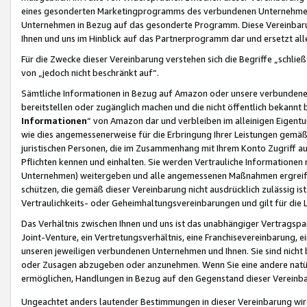
eines gesonderten Marketingprogramms des verbundenen Unternehmens
Unternehmen in Bezug auf das gesonderte Programm. Diese Vereinbarung
Ihnen und uns im Hinblick auf das Partnerprogramm dar und ersetzt al
Für die Zwecke dieser Vereinbarung verstehen sich die Begriffe „schließ
von „jedoch nicht beschränkt auf“.
Sämtliche Informationen in Bezug auf Amazon oder unsere verbunde
bereitstellen oder zugänglich machen und die nicht öffentlich bekannt bz
Informationen
“ von Amazon dar und verbleiben im alleinigen Eigent
wie dies angemessenerweise für die Erbringung Ihrer Leistungen gemäß d
juristischen Personen, die im Zusammenhang mit Ihrem Konto Zugriff au
Pflichten kennen und einhalten. Sie werden Vertrauliche Informationen 
Unternehmen) weitergeben und alle angemessenen Maßnahmen ergreifen
schützen, die gemäß dieser Vereinbarung nicht ausdrücklich zulässig is
Vertraulichkeits- oder Geheimhaltungsvereinbarungen und gilt für die
Das Verhältnis zwischen Ihnen und uns ist das unabhängiger Vertragspa
Joint-Venture, ein Vertretungsverhältnis, eine Franchisevereinbarung, 
unseren jeweiligen verbundenen Unternehmen und Ihnen. Sie sind ni
oder Zusagen abzugeben oder anzunehmen. Wenn Sie eine andere natürli
ermöglichen, Handlungen in Bezug auf den Gegenstand dieser Vereinbar
Ungeachtet anders lautender Bestimmungen in dieser Vereinbarung wird