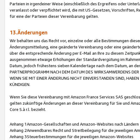
Parteien in irgendeiner Weise (einschließlich des Ergreifens oder Unt
veranlasst oder verpflichtet wird, die mit US-Gesetzen, Vorschriften,
für eine der Parteien dieser Vereinbarung gelten.
13.Änderungen
Wir behalten uns das Recht vor, einzelne oder alle Bestimmungen diese
Änderungsmitteilung, eine geänderte Vereinbarung oder eine geänderte 
über die entsprechende Änderung per E-Mail an Ihre zu diesem Zeitpun
ausgenommen etwaige Erhöhungen der Standardvergütung im Rahmen
Datum, jedoch frühestens sieben Kalendertage nach dem Datum, an de
PARTNERPROGRAMM NACH DEM DATUM DES WIRKSAMWERDENS DER Ä
WENN SIE MIT EINER ÄNDERUNG NICHT EINVERSTANDEN SIND, HABEN S
KÜNDIGEN.
Wenn Sie diese Vereinbarung mit Amazon France Services SAS geschlo
gelten zukünftige Änderungen an dieser Vereinbarung für Sie und Ama
Core S.à r.l. bezieht.
Anhang 1Amazon-Gesellschaften und Amazon-Websites nach Ländern
Anhang 2Anwendbares Recht und Streitbeilegung für die jeweiligen 
Anhang 3Steuerbestimmungen für die jeweiligen Amazon-Websites