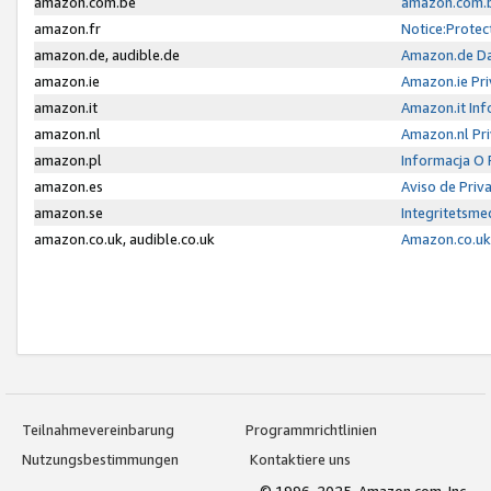
amazon.com.be
amazon.com.b
amazon.fr
Notice:Protec
amazon.de, audible.de
Amazon.de Da
amazon.ie
Amazon.ie Pri
amazon.it
Amazon.it Inf
amazon.nl
Amazon.nl Pri
amazon.pl
Informacja O
amazon.es
Aviso de Priv
amazon.se
Integritetsm
amazon.co.uk, audible.co.uk
Amazon.co.uk 
Teilnahmevereinbarung
Programmrichtlinien
Nutzungsbestimmungen
Kontaktiere uns