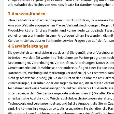
unbeschadet des Rechts von Amazon, Ersatz für darüber hinausgehen
3.Amazon-Kunden
Ihre Teilnahme am Partnerprogramm führt nicht dazu, dass unsere Kun
Amazon-Website angegebenen Preise, Verkaufsbedingungen, Regeln, Ri
Produktverkäufe für diese Kunden und können jederzeit geändert werde
sich einer unserer Kunden in einer Angelegenheit an Sie wenden, die 
Kunden mitteilen, dass er für Kundenservice-Fragen den auf der Ama
4.Gewährleistungen
Sie gewährleisten und sichern zu, dass (a) Sie gemäß dieser Vereinba
betreiben werden; (b) weder Ihre Teilnahme am Partnerprogramm noch d
Bestimmungen, Verordnungen, Vorschriften, Anordnungen, Konzessionen,
Gerichtsurteile und -beschlüsse oder andere Auflagen einer für Sie zu
Datenschutz, Werbung und Marketing) verstoßen; (c) Sie rechtswirksam 
nicht geschäftsfähig sind); (d) Sie den Nutzen der Teilnahme am Partne
Zusicherungen, Garantien oder Aussagen verlassen, die in dieser Verein
teilnehmen und keine Serviceangebote nutzen, wenn Sie US-Handelssa
unterliegen, in dem Sie Serviceangebote wahrnehmen; (f) Sie alle US
amerikanische Ausfuhr- und Wiederausfuhrbeschränkungen einhalten, 
Technologie und Leistungen gelten, und (g) die Angaben, die Sie im 
sind. Sie können Ihre Angaben aktualisieren, indem Sie sich über die 
Wir machen keine Zusicherungen und übernehmen keine Gewährleistun