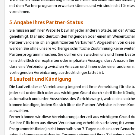
mit dem Partnerprogramm erwarten können, und wir sind nicht für etwa
vornehmen.
5.Angabe Ihres Partner-Status
Sie müssen auf Ihrer Website bzw. an jeder anderen Stelle, an der Am
genehmigt, klar und deutlich den folgenden oder einen im Wesentlichen
Partner verdiene ich an qualifizierten Verkäufen“. Abgesehen von die
werden Sie ohne unsere vorherige schriftliche Zustimmung keine weite
Partnerprogramm machen. Sie dürfen die zwischen uns und Ihnen best
(einschließlich der expliziten oder impliziten Aussage, dass Amazon Si
dass eine Verbindung zwischen Amazon und Ihnen oder einer anderen natü
vorliegenden Vereinbarung ausdrücklich gestattet ist.
6.Laufzeit und Kündigung
Die Laufzeit dieser Vereinbarung beginnt mit Ihrer Anmeldung für die 
jederzeit ordentlich oder aus wichtigem Grund durch schriftliche Kündi
automatisch und unter Ausschluss des Gerichtswegs), wobei eine solch
können kündigen, indem Sie sich über die Partner-Website in Ihrem Ko
auswählen.
Ferner können wir diese Vereinbarung jederzeit aus wichtigem Grund dur
Sie Ihre Pflichten aus dieser Vereinbarung erheblich verletzen; (b) wen
Programmrichtlinien) nicht innerhalb von 7 Tagen nach unserer Benachr
oder Haftungsansprüchen im Zusammenhang mit Ihrer Teilnahme am Pa