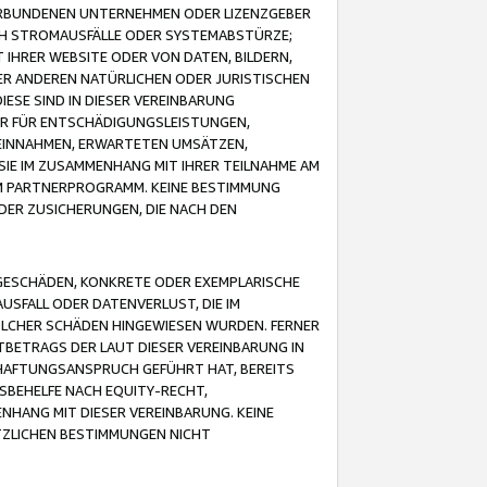
VERBUNDENEN UNTERNEHMEN ODER LIZENZGEBER
ICH STROMAUSFÄLLE ODER SYSTEMABSTÜRZE;
IHRER WEBSITE ODER VON DATEN, BILDERN,
ER ANDEREN NATÜRLICHEN ODER JURISTISCHEN
ESE SIND IN DIESER VEREINBARUNG
R FÜR ENTSCHÄDIGUNGSLEISTUNGEN,
EINNAHMEN, ERWARTETEN UMSÄTZEN,
SIE IM ZUSAMMENHANG MIT IHRER TEILNAHME AM
M PARTNERPROGRAMM. KEINE BESTIMMUNG
DER ZUSICHERUNGEN, DIE NACH DEN
GESCHÄDEN, KONKRETE ODER EXEMPLARISCHE
SFALL ODER DATENVERLUST, DIE IM
OLCHER SCHÄDEN HINGEWIESEN WURDEN. FERNER
BETRAGS DER LAUT DIESER VEREINBARUNG IN
HAFTUNGSANSPRUCH GEFÜHRT HAT, BEREITS
SBEHELFE NACH EQUITY-RECHT,
NHANG MIT DIESER VEREINBARUNG. KEINE
TZLICHEN BESTIMMUNGEN NICHT