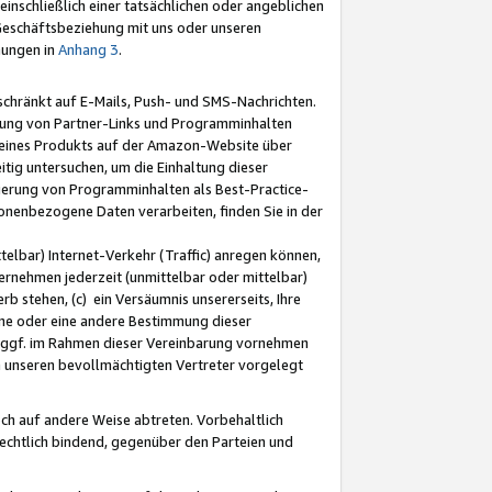
nschließlich einer tatsächlichen oder angeblichen
Geschäftsbeziehung mit uns oder unseren
mungen in
Anhang 3
.
schränkt auf E-Mails, Push- und SMS-Nachrichten.
ellung von Partner-Links und Programminhalten
 eines Produkts auf der Amazon-Website über
tig untersuchen, um die Einhaltung dieser
ntierung von Programminhalten als Best-Practice-
sonenbezogene Daten verarbeiten, finden Sie in der
telbar) Internet-Verkehr (Traffic) anregen können,
rnehmen jederzeit (unmittelbar oder mittelbar)
b stehen, (c) ein Versäumnis unsererseits, Ihre
fene oder eine andere Bestimmung dieser
r ggf. im Rahmen dieser Vereinbarung vornehmen
ch unseren bevollmächtigten Vertreter vorgelegt
ch auf andere Weise abtreten. Vorbehaltlich
rechtlich bindend, gegenüber den Parteien und