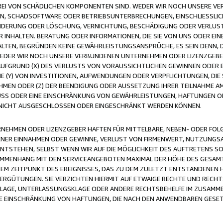
FREI VON SCHÄDLICHEN KOMPONENTEN SIND. WEDER WIR NOCH UNSERE 
VIREN, SCHADSOFTWARE ODER BETRIEBSUNTERBRECHUNGEN, EINSCHLIESSL
ÄNDERUNG ODER LÖSCHUNG, VERNICHTUNG, BESCHÄDIGUNG ODER VERLUST 
INHALTEN. BERATUNG ODER INFORMATIONEN, DIE SIE VON UNS ODER EIN
LTEN, BEGRÜNDEN KEINE GEWÄHRLEISTUNGSANSPRÜCHE, ES SEIN DENN, DI
WEDER WIR NOCH UNSERE VERBUNDENEN UNTERNEHMEN ODER LIZENZGEBE
FGRUND (X) DES VERLUSTS VON VORAUSSICHTLICHEN GEWINNEN ODER 
 (Y) VON INVESTITIONEN, AUFWENDUNGEN ODER VERPFLICHTUNGEN, DIE 
EN ODER (Z) DER BEENDIGUNG ODER AUSSETZUNG IHRER TEILNAHME A
LUSS ODER EINE EINSCHRÄNKUNG VON GEWÄHRLEISTUNGEN, HAFTUNGEN O
NICHT AUSGESCHLOSSEN ODER EINGESCHRÄNKT WERDEN KÖNNEN.
EHMEN ODER LIZENZGEBER HAFTEN FÜR MITTELBARE, NEBEN- ODER FOL
R EINNAHMEN ODER GEWINNE, VERLUST VON FIRMENWERT, NUTZUNGSAU
TSTEHEN, SELBST WENN WIR AUF DIE MÖGLICHKEIT DES AUFTRETENS S
MENHANG MIT DEN SERVICEANGEBOTEN MAXIMAL DER HÖHE DES GESAMT
M ZEITPUNKT DES EREIGNISSES, DAS ZU DEM ZULETZT ENTSTANDENEN 
ERGÜTUNGEN. SIE VERZICHTEN HIERMIT AUF ETWAIGE RECHTE UND RECHT
KLAGE, UNTERLASSUNGSKLAGE ODER ANDERE RECHTSBEHELFE IM ZUSAMME
NE EINSCHRÄNKUNG VON HAFTUNGEN, DIE NACH DEN ANWENDBAREN GESE