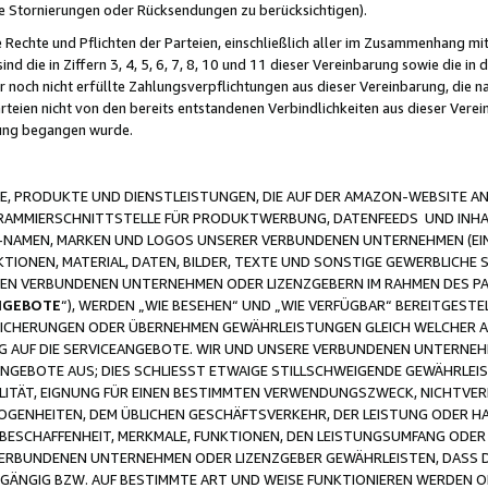
ge Stornierungen oder Rücksendungen zu berücksichtigen).
 Rechte und Pflichten der Parteien, einschließlich aller im Zusammenhang m
 die in Ziffern 3, 4, 5, 6, 7, 8, 10 und 11 dieser Vereinbarung sowie die in
er noch nicht erfüllte Zahlungsverpflichtungen aus dieser Vereinbarung, die
arteien nicht von den bereits entstandenen Verbindlichkeiten aus dieser Ver
gung begangen wurde.
 PRODUKTE UND DIENSTLEISTUNGEN, DIE AUF DER AMAZON-WEBSITE AN
GRAMMIERSCHNITTSTELLE FÜR PRODUKTWERBUNG, DATENFEEDS UND INH
-NAMEN, MARKEN UND LOGOS UNSERER VERBUNDENEN UNTERNEHMEN (EIN
IONEN, MATERIAL, DATEN, BILDER, TEXTE UND SONSTIGE GEWERBLICHE 
EREN VERBUNDENEN UNTERNEHMEN ODER LIZENZGEBERN IM RAHMEN DES 
NGEBOTE
“), WERDEN „WIE BESEHEN“ UND „WIE VERFÜGBAR“ BEREITGEST
CHERUNGEN ODER ÜBERNEHMEN GEWÄHRLEISTUNGEN GLEICH WELCHER AR
ZUG AUF DIE SERVICEANGEBOTE. WIR UND UNSERE VERBUNDENEN UNTERNEH
ANGEBOTE AUS; DIES SCHLIESST ETWAIGE STILLSCHWEIGENDE GEWÄHRLE
LITÄT, EIGNUNG FÜR EINEN BESTIMMTEN VERWENDUNGSZWECK, NICHTVER
OGENHEITEN, DEM ÜBLICHEN GESCHÄFTSVERKEHR, DER LEISTUNG ODER H
 BESCHAFFENHEIT, MERKMALE, FUNKTIONEN, DEN LEISTUNGSUMFANG ODER
VERBUNDENEN UNTERNEHMEN ODER LIZENZGEBER GEWÄHRLEISTEN, DASS D
HGÄNGIG BZW. AUF BESTIMMTE ART UND WEISE FUNKTIONIEREN WERDEN 