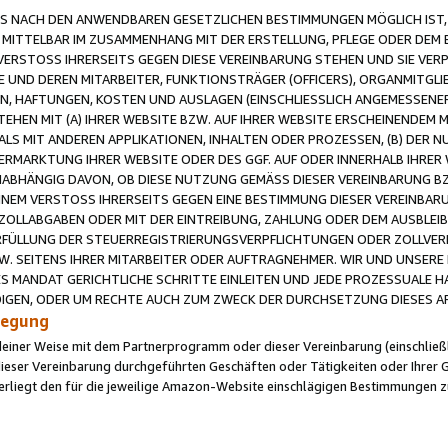
 NACH DEN ANWENDBAREN GESETZLICHEN BESTIMMUNGEN MÖGLICH IST, S
MITTELBAR IM ZUSAMMENHANG MIT DER ERSTELLUNG, PFLEGE ODER DEM BE
ERSTOSS IHRERSEITS GEGEN DIESE VEREINBARUNG STEHEN UND SIE VERP
UND DEREN MITARBEITER, FUNKTIONSTRÄGER (OFFICERS), ORGANMITGLI
N, HAFTUNGEN, KOSTEN UND AUSLAGEN (EINSCHLIESSLICH ANGEMESSENE
HEN MIT (A) IHRER WEBSITE BZW. AUF IHRER WEBSITE ERSCHEINENDEM M
LS MIT ANDEREN APPLIKATIONEN, INHALTEN ODER PROZESSEN, (B) DER 
RMARKTUNG IHRER WEBSITE ODER DES GGF. AUF ODER INNERHALB IHRER W
ABHÄNGIG DAVON, OB DIESE NUTZUNG GEMÄSS DIESER VEREINBARUNG B
EINEM VERSTOSS IHRERSEITS GEGEN EINE BESTIMMUNG DIESER VEREINBARU
D ZOLLABGABEN ODER MIT DER EINTREIBUNG, ZAHLUNG ODER DEM AUSBLEI
FÜLLUNG DER STEUERREGISTRIERUNGSVERPFLICHTUNGEN ODER ZOLLVERPF
W. SEITENS IHRER MITARBEITER ODER AUFTRAGNEHMER. WIR UND UNSERE
ES MANDAT GERICHTLICHE SCHRITTE EINLEITEN UND JEDE PROZESSUALE 
GEN, ODER UM RECHTE AUCH ZUM ZWECK DER DURCHSETZUNG DIESES AR
ilegung
endeiner Weise mit dem Partnerprogramm oder dieser Vereinbarung (einschließl
ieser Vereinbarung durchgeführten Geschäften oder Tätigkeiten oder Ihrer 
iegt den für die jeweilige Amazon-Website einschlägigen Bestimmungen z