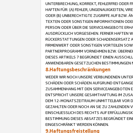
UNTERBRECHUNG, KORREKT, FEHLERFREI ODER 
HAFTEN FÜR: (A) FEHLER, UNGENAUIGKEITEN, 
ODER (B) UNBERECHTIGTE ZUGRIFFE AUF BZW. 
TEXTEN ODER SONSTIGEN INFORMATIONEN ODER 
PERSON ODER ÜBER DIE SERVICEANGEBOTE ERHA
AUSDRÜCKLICH VORGESEHEN. FERNER HAFTEN 
RÜCKERSTATTUNGEN ODER SCHADENSERSATZ AU
FIRMENWERT ODER SONSTIGEN VORTEILEN SOWIE
PARTNERPROGRAMM VORNEHMEN BZW. ÜBERNEHM
DIESES ARTIKELS 7 BEGRÜNDET EINEN AUSSCH
ANWENDBAREN GESETZLICHEN BESTIMMUNGEN 
8.Haftungsbeschränkungen
WEDER WIR NOCH UNSERE VERBUNDENEN UNTERN
SCHÄDEN ODER SCHÄDEN AUFGRUND ENTGANGENE
ZUSAMMENHANG MIT DEN SERVICEANGEBOTEN EN
ENTSPRICHT UNSERE GESAMTHAFTUNG IM ZUSAM
DEM 12-MONATSZEITRAUM UNMITTELBAR VOR DE
GEZAHLTEN ODER NOCH AN SIE ZU ZAHLENDEN V
EINSCHLIESSLICH DES RECHTS AUF ERFÜLLUNGS
BESTIMMUNG DIESES ABSATZES BEGRÜNDET EI
EINGESCHRÄNKT WERDEN KÖNNEN.
9.Haftungsfreistellung