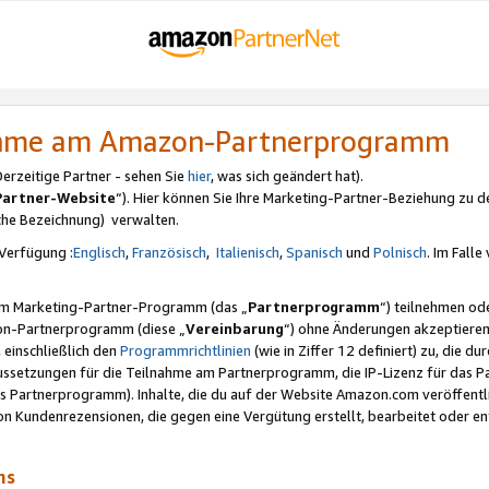
nahme am Amazon-Partnerprogramm
rzeitige Partner - sehen Sie
hier
, was sich geändert hat).
Partner-Website
“). Hier können Sie Ihre Marketing-Partner-Beziehung zu d
iche Bezeichnung) verwalten.
Verfügung :
Englisch
,
Französisch
,
Italienisch
,
Spanisch
und
Polnisch
. Im Fall
erem Marketing-Partner-Programm (das „
Partnerprogramm
“) teilnehmen od
on-Partnerprogramm (diese „
Vereinbarung
“) ohne Änderungen akzeptieren
 einschließlich den
Programmrichtlinien
(wie in Ziffer 12 definiert) zu, die 
raussetzungen für die Teilnahme am Partnerprogramm, die IP-Lizenz für das
s Partnerprogramm). Inhalte, die du auf der Website Amazon.com veröffentl
n Kundenrezensionen, die gegen eine Vergütung erstellt, bearbeitet oder ent
mms