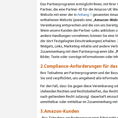
Das Partnerprogramm ermöglicht Ihnen, mit Ihrer W
Partner, die eine Partner-ID für die Amazon UK W
Website mit einer der in
Anhang 1
genannten Amazon
enthaltenen Website (jeweils eine „
Amazon-Webs
Vereinbarung entsprechen und die von uns bereitg
Wenn unsere Kunden die Partner-Links anklicken 
andere Handlungen vornehmen, können Sie eine Ver
der dort festgelegten Einschränkungen) erhalten. 
Widgets, Links, Marketing-Inhalte und andere Ver
Zusammenhang mit dem Partnerprogramm (die „
Bilder, Texte oder sonstige Informationen oder In
2.Compliance-Anforderungen für d
Ihre Teilnahme am Partnerprogramm und der Bezug 
Sie sind verpflichtet, uns umgehend alle Informat
Für den Fall, dass Sie gegen diese Vereinbarung 
stehenden Rechten und Rechtsbehelfen, das Recht
nach geltendem Recht zulässig) dauerhaft einzus
unmittelbar oder mittelbar im Zusammenhang mit
3.Amazon-Kunden
Ihre Teilnahme am Partnerprogramm führt nicht d