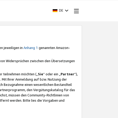
DE
en jeweiligen in
Anhang 1
genannten Amazon-
e von Widersprüchen zwischen den Übersetzungen
er teilnehmen möchten („
Sie
“ oder ein „
Partner
“),
. Mit Ihrer Anmeldung auf bzw. Nutzung der
durch Bezugnahme einen wesentlichen Bestandteil
 Partnerprogramm, den Vergütungskatalog für das
ichst, müssen den Community-Richtlinien von
fernt werden. Bitte lies die Vorgaben und