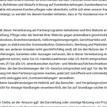
, Richtlinien und Abläufe in Bezug auf Kundenbestellungen, Kundendienst 
kte mit unseren Kunden pflegen oder abwickeln; sollte sich einer unserer Ku
nhängt, so werden Sie diesem Kunden mitteilen, dass er für Kundenservic
emäß dieser Vereinbarung am Partnerprogramm teilnehmen und Ihre Website er
ellung, Pflege oder der Betrieb Ihrer Website gegen anwendbare gesetzlich
skodizes, Branchenstandards, Selbstregulierungsregeln, Gerichtsurteile und 
ngen zu elektronischer Kommunikation, Datenschutz, Werbung und Marketing)
 oder aus anderen Gründen nicht geschäftsfähig sind); (d) Sie den Nutzen de
cherungen, Garantien oder Aussagen verlassen, die in dieser Vereinbarung nich
gebote nutzen, wenn Sie US-Handelssanktionen oder US-Recht entsprechen
men; (f) Sie alle US-amerikanischen Ausfuhr- und Wiederausfuhrbeschränkun
ten, die den Bestimmungen der US-Gesetze entsprechen und ggf. für die Wa
hang mit dem Partnerprogramm machen, jederzeit zutreffend und vollständig 
 Konto einloggen und „Kontoeinstellungen“ auswählen.
keine Gewährleistungen im Hinblick auf das Besucher- und Vergütungsvolu
icht für etwaige Handlungen verantwortlich, die Sie auf Grundlage solcher
en Stelle, an der Amazon ggf. die Darstellung oder sonstige Nutzung von Pr
 ähnlichen, nach dieser Vereinbarung zulässigen, Hinweis anbringen: „Als Ama