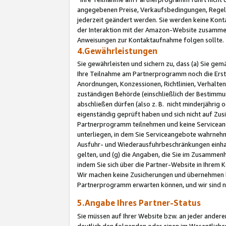
angegebenen Preise, Verkaufsbedingungen, Regeln
jederzeit geändert werden. Sie werden keine Konta
der Interaktion mit der Amazon-Website zusamme
Anweisungen zur Kontaktaufnahme folgen sollte.
4.Gewährleistungen
Sie gewährleisten und sichern zu, dass (a) Sie g
Ihre Teilnahme am Partnerprogramm noch die Erst
Anordnungen, Konzessionen, Richtlinien, Verhalten
zuständigen Behörde (einschließlich der Bestimmu
abschließen dürfen (also z. B. nicht minderjährig
eigenständig geprüft haben und sich nicht auf Zusi
Partnerprogramm teilnehmen und keine Servicean
unterliegen, in dem Sie Serviceangebote wahrneh
Ausfuhr- und Wiederausfuhrbeschränkungen einhal
gelten, und (g) die Angaben, die Sie im Zusammen
indem Sie sich über die Partner-Website in Ihrem
Wir machen keine Zusicherungen und übernehmen 
Partnerprogramm erwarten können, und wir sind n
5.Angabe Ihres Partner-Status
Sie müssen auf Ihrer Website bzw. an jeder ander
deutlich den folgenden oder einen im Wesentlichen