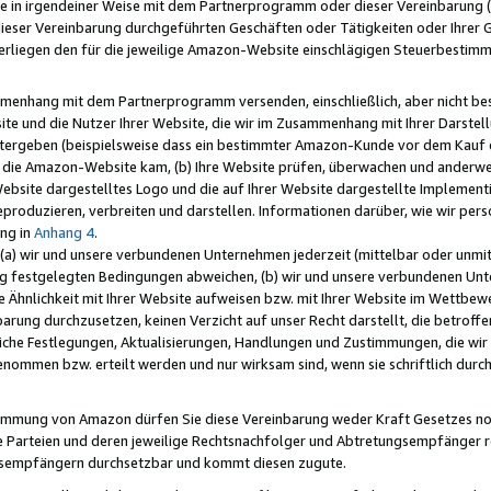
e in irgendeiner Weise mit dem Partnerprogramm oder dieser Vereinbarung (ei
ieser Vereinbarung durchgeführten Geschäften oder Tätigkeiten oder Ihrer 
liegen den für die jeweilige Amazon-Website einschlägigen Steuerbestim
mmenhang mit dem Partnerprogramm versenden, einschließlich, aber nicht be
site und die Nutzer Ihrer Website, die wir im Zusammenhang mit Ihrer Darst
itergeben (beispielsweise dass ein bestimmter Amazon-Kunde vor dem Kauf
uf die Amazon-Website kam, (b) Ihre Website prüfen, überwachen und anderwei
r Website dargestelltes Logo und die auf Ihrer Website dargestellte Impleme
reproduzieren, verbreiten und darstellen. Informationen darüber, wie wir per
ng in
Anhang 4
.
 (a) wir und unsere verbundenen Unternehmen jederzeit (mittelbar oder unmit
ng festgelegten Bedingungen abweichen, (b) wir und unsere verbundenen Unte
 Ähnlichkeit mit Ihrer Website aufweisen bzw. mit Ihrer Website im Wettbewer
barung durchzusetzen, keinen Verzicht auf unser Recht darstellt, die betrof
liche Festlegungen, Aktualisierungen, Handlungen und Zustimmungen, die wi
enommen bzw. erteilt werden und nur wirksam sind, wenn sie schriftlich dur
stimmung von Amazon dürfen Sie diese Vereinbarung weder Kraft Gesetzes no
die Parteien und deren jeweilige Rechtsnachfolger und Abtretungsempfänger 
ngsempfängern durchsetzbar und kommt diesen zugute.