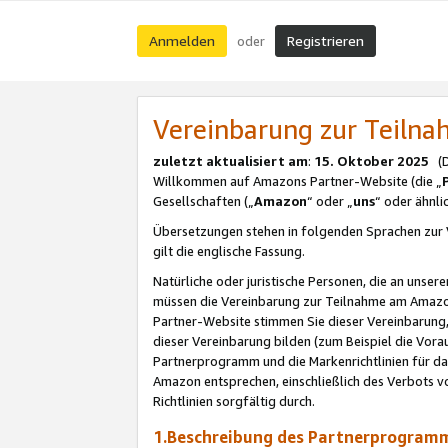
Anmelden
Registrieren
oder
Vereinbarung zur Teil
zuletzt aktualisiert am
:
15. Oktober 2025
(De
Willkommen auf Amazons Partner-Website (die „
Gesellschaften („
Amazon
“ oder „
uns
“ oder ähnl
Übersetzungen stehen in folgenden Sprachen zur 
gilt die englische Fassung.
Natürliche oder juristische Personen, die an uns
müssen die Vereinbarung zur Teilnahme am Amaz
Partner-Website stimmen Sie dieser Vereinbarung,
dieser Vereinbarung bilden (zum Beispiel die Vo
Partnerprogramm und die Markenrichtlinien für da
Amazon entsprechen, einschließlich des Verbots vo
Richtlinien sorgfältig durch.
1.Beschreibung des Partnerprogra