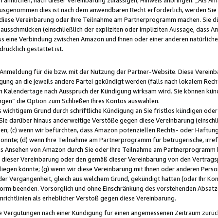
usgenommen dies ist nach dem anwendbaren Recht erforderlich, werden Sie 
f diese Vereinbarung oder Ihre Teilnahme am Partnerprogramm machen. Sie d
usschmücken (einschließlich der expliziten oder impliziten Aussage, dass A
 eine Verbindung zwischen Amazon und Ihnen oder einer anderen natürlichen 
rücklich gestattet ist.
r Anmeldung für die bzw. mit der Nutzung der Partner-Website. Diese Vereinb
gung an die jeweils andere Partei gekündigt werden (falls nach lokalem Rech
n Kalendertage nach Ausspruch der Kündigung wirksam wird. Sie können kündi
ngen“ die Option zum Schließen Ihres Kontos auswählen.
 wichtigem Grund durch schriftliche Kündigung an Sie fristlos kündigen oder I
 Sie darüber hinaus anderweitige Verstöße gegen diese Vereinbarung (einschli
ben; (c) wenn wir befürchten, dass Amazon potenziellen Rechts- oder Haftu
nnte; (d) wenn Ihre Teilnahme am Partnerprogramm für betrügerische, irref
das Ansehen von Amazon durch Sie oder Ihre Teilnahme am Partnerprogramm b
ieser Vereinbarung oder den gemäß dieser Vereinbarung von den Vertragspa
liegen könnte; (g) wenn wir diese Vereinbarung mit Ihnen oder anderen Perso
 der Vergangenheit, gleich aus welchem Grund, gekündigt hatten (oder Ihr Ko
rm beenden. Vorsorglich und ohne Einschränkung des vorstehenden Absatzes
richtlinien als erheblicher Verstoß gegen diese Vereinbarung.
e Vergütungen nach einer Kündigung für einen angemessenen Zeitraum zurückb