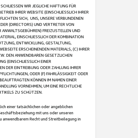
CHLIESSEN WIR JEGLICHE HAFTUNG FÜR
TRIEB IHRER WEBSITE (EINSCHLIESSLICH IHRER
FLICHTEN SICH, UNS, UNSERE VERBUNDENEN
EDER (DIRECTORS) UND VERTRETER VON
R ANWALTSGEBÜHREN) FREIZUSTELLEN UND
ATERIAL, EINSCHLIESSLICH DER KOMBINATION
NUTZUNG, ENTWICKLUNG, GESTALTUNG,
EBSEITE ERSCHEINENDEN MATERIALS, (C) IHRER
ZW. DEN ANWENDBAREN GESETZLICHEN
NG (EINSCHLIESSLICH EINER
BEN DER EINTREIBUNG ODER ZAHLUNG IHRER
LICHTUNGEN, ODER (F) FAHRLÄSSIGKEIT ODER
 BEAUFTRAGTEN KÖNNEN IM NAMEN EINER
HANDLUNG VORNEHMEN, UM EINE RECHTLICHE
TIKELS ZU SCHÜTZEN.
ich einer tatsächlichen oder angeblichen
Geschäftsbeziehung mit uns oder unseren
u anwendbarem Recht und Streitbeilegung in