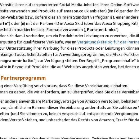
ebsite, Ihren nutzergenerierten Social Media-Inhalten, Ihren Online-Softwar
ebsite verwenden und Produkte auf amazon.co.uk anbieten) (im Folgenden Ihr
-Websites bzw., sofern dies an Ihrem Standort verfügbar ist, einer ander
ite
“) oder (ii) mit der Partner-ID in Alexa Skill (über das Alexa Shopping Ki
estellten markierten Link-Formate verwenden („
Partner-Links
“).
oder sich damit verbinden, um ein Produkt oder Leistungen zu erwerben, di
gütung für qualifizierte Verkäufe, wie im
Vergütungskatalog für das Part
Zur Unterstützung Ihrer Werbung für diese Produkte oder Leistungen können w
linkungs-Tools, Schnittstellen für Anwendungsprogramme, die Alexa-Funktion
Programminhalte
“) zur Verfügung stellen. Der Begriff „Programminhalte“ be
halte in Bezug auf Produkte, die auf Websites angeboten werden, bei denen 
as Partnerprogramm
einer Vergütung setzt voraus, dass Sie diese Vereinbarung einhalten.
ionen zu geben, die wir anfordern, um zu überprüfen, dass Sie diese Vereinba
oder andere anwendbare Marketingverträge von Amazon verstoßen, behalten w
 vor, sämtliche im Rahmen dieser Vereinbarung andernfalls an Sie zahlbare
tellen (und Sie stimmen zu, keinen Anspruch auf entsprechende Vergütungen
 dem Verstoß stehen, und unbeschadet des Rechts von Amazon, Ersatz für 
azu, dass unsere Kunden zu Ihren Kunden werden. Zwischen Ihnen und Amaz