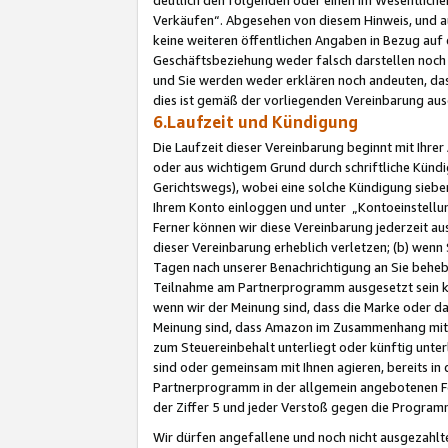
Verkäufen“. Abgesehen von diesem Hinweis, und a
keine weiteren öffentlichen Angaben in Bezug au
Geschäftsbeziehung weder falsch darstellen noch a
und Sie werden weder erklären noch andeuten, dass
dies ist gemäß der vorliegenden Vereinbarung ausd
6.Laufzeit und Kündigung
Die Laufzeit dieser Vereinbarung beginnt mit Ihre
oder aus wichtigem Grund durch schriftliche Kündi
Gerichtswegs), wobei eine solche Kündigung siebe
Ihrem Konto einloggen und unter „Kontoeinstellu
Ferner können wir diese Vereinbarung jederzeit aus
dieser Vereinbarung erheblich verletzen; (b) wenn
Tagen nach unserer Benachrichtigung an Sie behe
Teilnahme am Partnerprogramm ausgesetzt sein kö
wenn wir der Meinung sind, dass die Marke oder 
Meinung sind, dass Amazon im Zusammenhang mit d
zum Steuereinbehalt unterliegt oder künftig unter
sind oder gemeinsam mit Ihnen agieren, bereits in
Partnerprogramm in der allgemein angebotenen Fo
der Ziffer 5 und jeder Verstoß gegen die Programm
Wir dürfen angefallene und noch nicht ausgezahlt