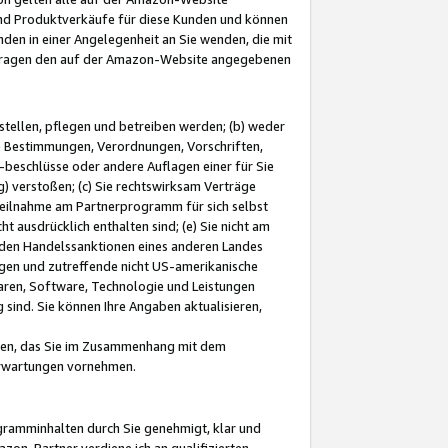
und Produktverkäufe für diese Kunden und können
nden in einer Angelegenheit an Sie wenden, die mit
e-Fragen den auf der Amazon-Website angegebenen
stellen, pflegen und betreiben werden; (b) weder
e Bestimmungen, Verordnungen, Vorschriften,
-beschlüsse oder andere Auflagen einer für Sie
 verstoßen; (c) Sie rechtswirksam Verträge
r Teilnahme am Partnerprogramm für sich selbst
t ausdrücklich enthalten sind; (e) Sie nicht am
den Handelssanktionen eines anderen Landes
gen und zutreffende nicht US-amerikanische
ren, Software, Technologie und Leistungen
sind. Sie können Ihre Angaben aktualisieren,
men, das Sie im Zusammenhang mit dem
 Erwartungen vornehmen.
ogramminhalten durch Sie genehmigt, klar und
zon-Partner verdiene ich an qualifizierten