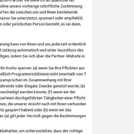
ohne unsere vorherige schriftliche Zustimmung
ürfen die zwischen uns und Ihnen bestehende
mazon Sie unterstützt, sponsert oder empfiehlt)
oder juristischen Person besteht, es sei denn,
arung kann von Ihnen und uns jederzeit ordentlich
t zulässig automatisch und unter Ausschluss des
gen, indem Sie sich über die Partner-Website in
hr Konto sperren: (a) wenn Sie Ihre Pflichten aus
eßlich Programmrichtlinien) nicht innerhalb von 7
ngsansprüchen im Zusammenhang mit Ihrer
ührende oder illegale Zwecke genutzt wurde; (e)
eschädigt werden könnte; (f) wenn wir der
rteien durchgeführten Tätigkeiten einer Pflicht
nen, die unserer Ansicht nach mit Ihnen verbunden
nto gesperrt haben) oder (h) wenn wir das
 (a) gilt jeder Verstoß gegen die Bestimmungen
ehalten, um sicherzustellen, dass der richtige