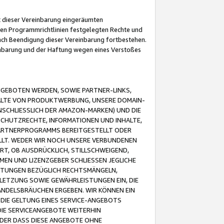
it dieser Vereinbarung eingeräumten
 den Programmrichtlinien festgelegten Rechte und
 nach Beendigung dieser Vereinbarung fortbestehen.
einbarung und der Haftung wegen eines Verstoßes
GEBOTEN WERDEN, SOWIE PARTNER-LINKS,
ALTE VON PRODUKTWERBUNG, UNSERE DOMAIN-
SCHLIESSLICH DER AMAZON-MARKEN) UND DIE
SCHUTZRECHTE, INFORMATIONEN UND INHALTE,
PARTNERPROGRAMMS BEREITGESTELLT ODER
ELLT. WEDER WIR NOCH UNSERE VERBUNDENEN
T, OB AUSDRÜCKLICH, STILLSCHWEIGEND,
MEN UND LIZENZGEBER SCHLIESSEN JEGLICHE
ISTUNGEN BEZÜGLICH RECHTSMÄNGELN,
LETZUNG SOWIE GEWÄHRLEISTUNGEN EIN, DIE
ANDELSBRÄUCHEN ERGEBEN. WIR KÖNNEN EIN
 DIE GELTUNG EINES SERVICE-ANGEBOTS
IE SERVICEANGEBOTE WEITERHIN
ODER DASS DIESE ANGEBOTE OHNE