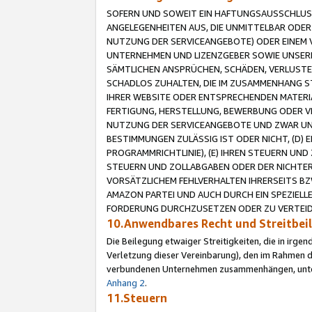
SOFERN UND SOWEIT EIN HAFTUNGSAUSSCHLUSS
ANGELEGENHEITEN AUS, DIE UNMITTELBAR ODER 
NUTZUNG DER SERVICEANGEBOTE) ODER EINEM V
UNTERNEHMEN UND LIZENZGEBER SOWIE UNSERE 
SÄMTLICHEN ANSPRÜCHEN, SCHÄDEN, VERLUSTE
SCHADLOS ZUHALTEN, DIE IM ZUSAMMENHANG STE
IHRER WEBSITE ODER ENTSPRECHENDEN MATERIA
FERTIGUNG, HERSTELLUNG, BEWERBUNG ODER VE
NUTZUNG DER SERVICEANGEBOTE UND ZWAR UN
BESTIMMUNGEN ZULÄSSIG IST ODER NICHT, (D) 
PROGRAMMRICHTLINIE), (E) IHREN STEUERN UN
STEUERN UND ZOLLABGABEN ODER DER NICHTER
VORSÄTZLICHEM FEHLVERHALTEN IHRERSEITS BZ
AMAZON PARTEI UND AUCH DURCH EIN SPEZIELL
FORDERUNG DURCHZUSETZEN ODER ZU VERTEIDI
10.Anwendbares Recht und Streitbe
Die Beilegung etwaiger Streitigkeiten, die in irg
Verletzung dieser Vereinbarung), den im Rahmen d
verbundenen Unternehmen zusammenhängen, unterl
Anhang 2
.
11.Steuern