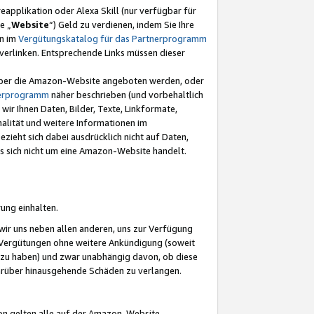
eapplikation oder Alexa Skill (nur verfügbar für
e „
Website
“) Geld zu verdienen, indem Sie Ihre
en im
Vergütungskatalog für das Partnerprogramm
t) verlinken. Entsprechende Links müssen dieser
e über die Amazon-Website angeboten werden, oder
nerprogramm
näher beschrieben (und vorbehaltlich
ir Ihnen Daten, Bilder, Texte, Linkformate,
alität und weitere Informationen im
zieht sich dabei ausdrücklich nicht auf Daten,
es sich nicht um eine Amazon-Website handelt.
rung einhalten.
ir uns neben allen anderen, uns zur Verfügung
n Vergütungen ohne weitere Ankündigung (soweit
 zu haben) und zwar unabhängig davon, ob diese
darüber hinausgehende Schäden zu verlangen.
on gelten alle auf der Amazon-Website