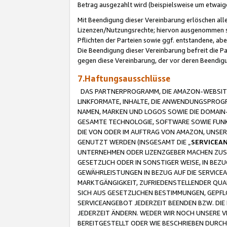
Betrag ausgezahlt wird (beispielsweise um etwai
Mit Beendigung dieser Vereinbarung erlöschen alle
Lizenzen/Nutzungsrechte; hiervon ausgenommen sind
Pflichten der Parteien sowie ggf. entstandene, ab
Die Beendigung dieser Vereinbarung befreit die P
gegen diese Vereinbarung, der vor deren Beendi
7.Haftungsausschlüsse
DAS PARTNERPROGRAMM, DIE AMAZON-WEBSITE,
LINKFORMATE, INHALTE, DIE ANWENDUNGSPRO
NAMEN, MARKEN UND LOGOS SOWIE DIE DOMAIN
GESAMTE TECHNOLOGIE, SOFTWARE SOWIE FUNKT
DIE VON ODER IM AUFTRAG VON AMAZON, UNS
GENUTZT WERDEN (INSGESAMT DIE „
SERVICEA
UNTERNEHMEN ODER LIZENZGEBER MACHEN ZUSI
GESETZLICH ODER IN SONSTIGER WEISE, IN BE
GEWÄHRLEISTUNGEN IN BEZUG AUF DIE SERVICE
MARKTGÄNGIGKEIT, ZUFRIEDENSTELLENDER QUA
SICH AUS GESETZLICHEN BESTIMMUNGEN, GEPFL
SERVICEANGEBOT JEDERZEIT BEENDEN BZW. DIE
JEDERZEIT ÄNDERN. WEDER WIR NOCH UNSERE 
BEREITGESTELLT ODER WIE BESCHRIEBEN DURC