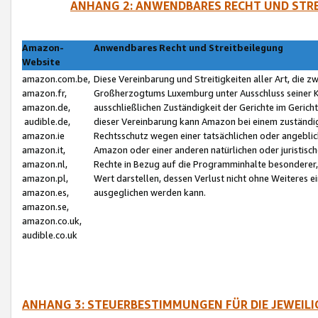
ANHANG 2: ANWENDBARES RECHT UND STRE
Amazon-
Anwendbares Recht und Streitbeilegung
Website
amazon.com.be,
Diese Vereinbarung und Streitigkeiten aller Art, die 
amazon.fr,
Großherzogtums Luxemburg unter Ausschluss seiner Kol
amazon.de,
ausschließlichen Zuständigkeit der Gerichte im Geri
audible.de,
dieser Vereinbarung kann Amazon bei einem zuständig
amazon.ie
Rechtsschutz wegen einer tatsächlichen oder angebli
amazon.it,
Amazon oder einer anderen natürlichen oder juristisc
amazon.nl,
Rechte in Bezug auf die Programminhalte besonderer,
amazon.pl,
Wert darstellen, dessen Verlust nicht ohne Weiteres e
amazon.es,
ausgeglichen werden kann.
amazon.se,
amazon.co.uk,
audible.co.uk
ANHANG 3: STEUERBESTIMMUNGEN FÜR DIE JEWEIL