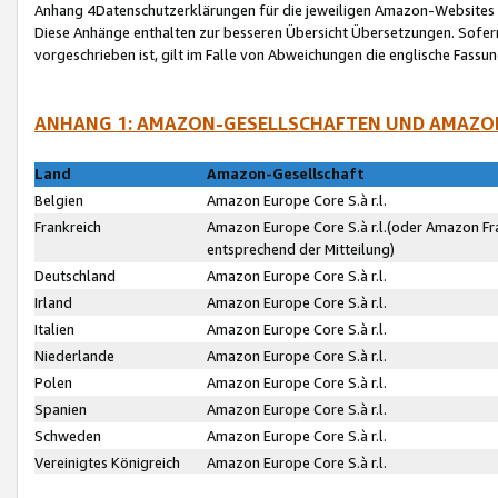
Anhang 4Datenschutzerklärungen für die jeweiligen Amazon-Websites
Diese Anhänge enthalten zur besseren Übersicht Übersetzungen. Sofe
vorgeschrieben ist, gilt im Falle von Abweichungen die englische Fass
ANHANG 1: AMAZON-GESELLSCHAFTEN UND AMAZO
Land
Amazon-Gesellschaft
Belgien
Amazon Europe Core S.à r.l.
Frankreich
Amazon Europe Core S.à r.l.(oder Amazon Fr
entsprechend der Mitteilung)
Deutschland
Amazon Europe Core S.à r.l.
Irland
Amazon Europe Core S.à r.l.
Italien
Amazon Europe Core S.à r.l.
Niederlande
Amazon Europe Core S.à r.l.
Polen
Amazon Europe Core S.à r.l.
Spanien
Amazon Europe Core S.à r.l.
Schweden
Amazon Europe Core S.à r.l.
Vereinigtes Königreich
Amazon Europe Core S.à r.l.