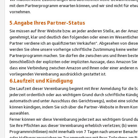
mit dem Partnerprogramm erwarten können, und wir sind nicht für etwa
vornehmen.
5.Angabe Ihres Partner-Status
Sie müssen auf Ihrer Website bzw. an jeder anderen Stelle, an der Am
genehmigt, klar und deutlich den folgenden oder einen im Wesentlichen
Partner verdiene ich an qualifizierten Verkäufen“. Abgesehen von die
werden Sie ohne unsere vorherige schriftliche Zustimmung keine weite
Partnerprogramm machen. Sie dürfen die zwischen uns und Ihnen best
(einschließlich der expliziten oder impliziten Aussage, dass Amazon Si
dass eine Verbindung zwischen Amazon und Ihnen oder einer anderen natü
vorliegenden Vereinbarung ausdrücklich gestattet ist.
6.Laufzeit und Kündigung
Die Laufzeit dieser Vereinbarung beginnt mit Ihrer Anmeldung für die 
jederzeit ordentlich oder aus wichtigem Grund durch schriftliche Kündi
automatisch und unter Ausschluss des Gerichtswegs), wobei eine solch
können kündigen, indem Sie sich über die Partner-Website in Ihrem Ko
auswählen.
Ferner können wir diese Vereinbarung jederzeit aus wichtigem Grund dur
Sie Ihre Pflichten aus dieser Vereinbarung erheblich verletzen; (b) wen
Programmrichtlinien) nicht innerhalb von 7 Tagen nach unserer Benachr
oder Haftungsansprüchen im Zusammenhang mit Ihrer Teilnahme am Pa