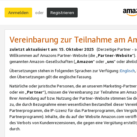
Anmelden
Registrieren
oder
Vereinbarung zur Teilnahme am 
zuletzt aktualisiert am
:
15. Oktober 2025
(Derzeitige Partner - 
Willkommen auf Amazons Partner-Website (die „
Partner-Website
“)
genannten Amazon-Gesellschaften („
Amazon
“ oder „
uns
“ oder ähnli
Übersetzungen stehen in folgenden Sprachen zur Verfügung :
Englisch
,
den Übersetzungen gilt die englische Fassung.
Natürliche oder juristische Personen, die an unserem Marketing-Partn
oder ein „
Partner
“), müssen die Vereinbarung zur Teilnahme am Ama
Ihrer Anmeldung auf bzw. Nutzung der Partner-Website stimmen Sie die
zu, die durch Bezugnahme einen wesentlichen Bestandteil dieser Verei
Partnerprogramm, die IP-Lizenz für das Partnerprogramm, den Vergütu
Partnerprogramm). Inhalte, die du auf der Website Amazon.com veröffe
des Verbots von Kundenrezensionen, die gegen eine Vergütung erstellt, 
durch.