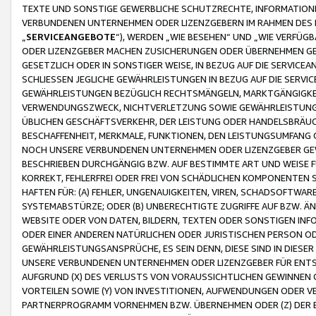
TEXTE UND SONSTIGE GEWERBLICHE SCHUTZRECHTE, INFORMATIONE
VERBUNDENEN UNTERNEHMEN ODER LIZENZGEBERN IM RAHMEN DES
„
SERVICEANGEBOTE
“), WERDEN „WIE BESEHEN“ UND „WIE VERFÜ
ODER LIZENZGEBER MACHEN ZUSICHERUNGEN ODER ÜBERNEHMEN GEW
GESETZLICH ODER IN SONSTIGER WEISE, IN BEZUG AUF DIE SERVI
SCHLIESSEN JEGLICHE GEWÄHRLEISTUNGEN IN BEZUG AUF DIE SERVI
GEWÄHRLEISTUNGEN BEZÜGLICH RECHTSMÄNGELN, MARKTGÄNGIGKEIT
VERWENDUNGSZWECK, NICHTVERLETZUNG SOWIE GEWÄHRLEISTUNGEN 
ÜBLICHEN GESCHÄFTSVERKEHR, DER LEISTUNG ODER HANDELSBRÄUCH
BESCHAFFENHEIT, MERKMALE, FUNKTIONEN, DEN LEISTUNGSUMFANG 
NOCH UNSERE VERBUNDENEN UNTERNEHMEN ODER LIZENZGEBER GEWÄ
BESCHRIEBEN DURCHGÄNGIG BZW. AUF BESTIMMTE ART UND WEISE
KORREKT, FEHLERFREI ODER FREI VON SCHÄDLICHEN KOMPONENTEN
HAFTEN FÜR: (A) FEHLER, UNGENAUIGKEITEN, VIREN, SCHADSOFTW
SYSTEMABSTÜRZE; ODER (B) UNBERECHTIGTE ZUGRIFFE AUF BZW. 
WEBSITE ODER VON DATEN, BILDERN, TEXTEN ODER SONSTIGEN INF
ODER EINER ANDEREN NATÜRLICHEN ODER JURISTISCHEN PERSON OD
GEWÄHRLEISTUNGSANSPRÜCHE, ES SEIN DENN, DIESE SIND IN DIES
UNSERE VERBUNDENEN UNTERNEHMEN ODER LIZENZGEBER FÜR EN
AUFGRUND (X) DES VERLUSTS VON VORAUSSICHTLICHEN GEWINNEN
VORTEILEN SOWIE (Y) VON INVESTITIONEN, AUFWENDUNGEN ODER VE
PARTNERPROGRAMM VORNEHMEN BZW. ÜBERNEHMEN ODER (Z) DER 