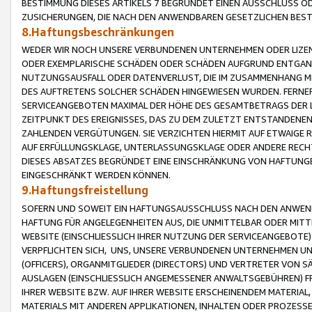
BESTIMMUNG DIESES ARTIKELS 7 BEGRÜNDET EINEN AUSSCHLUSS 
ZUSICHERUNGEN, DIE NACH DEN ANWENDBAREN GESETZLICHEN BE
8.Haftungsbeschränkungen
WEDER WIR NOCH UNSERE VERBUNDENEN UNTERNEHMEN ODER LIZEN
ODER EXEMPLARISCHE SCHÄDEN ODER SCHÄDEN AUFGRUND ENTGANG
NUTZUNGSAUSFALL ODER DATENVERLUST, DIE IM ZUSAMMENHANG MI
DES AUFTRETENS SOLCHER SCHÄDEN HINGEWIESEN WURDEN. FERN
SERVICEANGEBOTEN MAXIMAL DER HÖHE DES GESAMTBETRAGS DER 
ZEITPUNKT DES EREIGNISSES, DAS ZU DEM ZULETZT ENTSTANDENE
ZAHLENDEN VERGÜTUNGEN. SIE VERZICHTEN HIERMIT AUF ETWAIGE 
AUF ERFÜLLUNGSKLAGE, UNTERLASSUNGSKLAGE ODER ANDERE RECHT
DIESES ABSATZES BEGRÜNDET EINE EINSCHRÄNKUNG VON HAFTUNG
EINGESCHRÄNKT WERDEN KÖNNEN.
9.Haftungsfreistellung
SOFERN UND SOWEIT EIN HAFTUNGSAUSSCHLUSS NACH DEN ANWENDB
HAFTUNG FÜR ANGELEGENHEITEN AUS, DIE UNMITTELBAR ODER MITT
WEBSITE (EINSCHLIESSLICH IHRER NUTZUNG DER SERVICEANGEBOTE)
VERPFLICHTEN SICH, UNS, UNSERE VERBUNDENEN UNTERNEHMEN UN
(OFFICERS), ORGANMITGLIEDER (DIRECTORS) UND VERTRETER VON 
AUSLAGEN (EINSCHLIESSLICH ANGEMESSENER ANWALTSGEBÜHREN) FR
IHRER WEBSITE BZW. AUF IHRER WEBSITE ERSCHEINENDEM MATERIAL
MATERIALS MIT ANDEREN APPLIKATIONEN, INHALTEN ODER PROZESSE