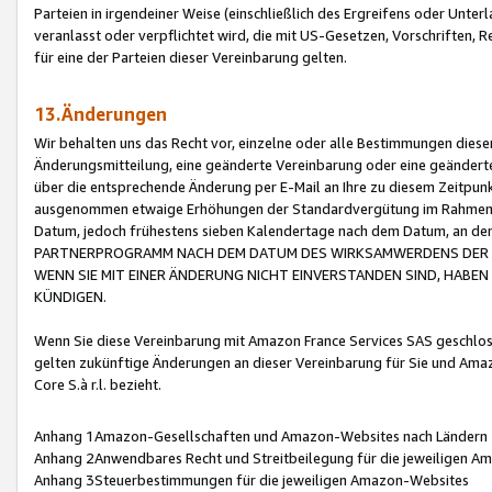
Parteien in irgendeiner Weise (einschließlich des Ergreifens oder Unt
veranlasst oder verpflichtet wird, die mit US-Gesetzen, Vorschriften,
für eine der Parteien dieser Vereinbarung gelten.
13.Änderungen
Wir behalten uns das Recht vor, einzelne oder alle Bestimmungen diese
Änderungsmitteilung, eine geänderte Vereinbarung oder eine geänderte 
über die entsprechende Änderung per E-Mail an Ihre zu diesem Zeitpun
ausgenommen etwaige Erhöhungen der Standardvergütung im Rahmen
Datum, jedoch frühestens sieben Kalendertage nach dem Datum, an de
PARTNERPROGRAMM NACH DEM DATUM DES WIRKSAMWERDENS DER Ä
WENN SIE MIT EINER ÄNDERUNG NICHT EINVERSTANDEN SIND, HABEN S
KÜNDIGEN.
Wenn Sie diese Vereinbarung mit Amazon France Services SAS geschlo
gelten zukünftige Änderungen an dieser Vereinbarung für Sie und Ama
Core S.à r.l. bezieht.
Anhang 1Amazon-Gesellschaften und Amazon-Websites nach Ländern
Anhang 2Anwendbares Recht und Streitbeilegung für die jeweiligen 
Anhang 3Steuerbestimmungen für die jeweiligen Amazon-Websites