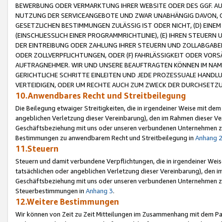
BEWERBUNG ODER VERMARKTUNG IHRER WEBSITE ODER DES GGF. AUF 
NUTZUNG DER SERVICEANGEBOTE UND ZWAR UNABHÄNGIG DAVON, O
GESETZLICHEN BESTIMMUNGEN ZULÄSSIG IST ODER NICHT, (D) EINE
(EINSCHLIESSLICH EINER PROGRAMMRICHTLINIE), (E) IHREN STEUER
DER EINTREIBUNG ODER ZAHLUNG IHRER STEUERN UND ZOLLABGAB
ODER ZOLLVERPFLICHTUNGEN, ODER (F) FAHRLÄSSIGKEIT ODER VORS
AUFTRAGNEHMER. WIR UND UNSERE BEAUFTRAGTEN KÖNNEN IM NAME
GERICHTLICHE SCHRITTE EINLEITEN UND JEDE PROZESSUALE HAND
VERTEIDIGEN, ODER UM RECHTE AUCH ZUM ZWECK DER DURCHSETZU
10.Anwendbares Recht und Streitbeilegung
Die Beilegung etwaiger Streitigkeiten, die in irgendeiner Weise mit de
angeblichen Verletzung dieser Vereinbarung), den im Rahmen dieser Ve
Geschäftsbeziehung mit uns oder unseren verbundenen Unternehmen zu
Bestimmungen zu anwendbarem Recht und Streitbeilegung in
Anhang 
11.Steuern
Steuern und damit verbundene Verpflichtungen, die in irgendeiner Wei
tatsächlichen oder angeblichen Verletzung dieser Vereinbarung), den 
Geschäftsbeziehung mit uns oder unseren verbundenen Unternehmen z
Steuerbestimmungen in
Anhang 3
.
12.Weitere Bestimmungen
Wir können von Zeit zu Zeit Mitteilungen im Zusammenhang mit dem Par