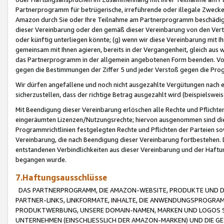
Partnerprogramm für betrügerische, irreführende oder illegale Zwecke
Amazon durch Sie oder Ihre Teilnahme am Partnerprogramm beschädig
dieser Vereinbarung oder den gemäß dieser Vereinbarung von den Vertr
oder künftig unterliegen könnte; (g) wenn wir diese Vereinbarung mit I
gemeinsam mit Ihnen agieren, bereits in der Vergangenheit, gleich aus
das Partnerprogramm in der allgemein angebotenen Form beenden. Vors
gegen die Bestimmungen der Ziffer 5 und jeder Verstoß gegen die Prog
Wir dürfen angefallene und noch nicht ausgezahlte Vergütungen nach 
sicherzustellen, dass der richtige Betrag ausgezahlt wird (beispielsw
Mit Beendigung dieser Vereinbarung erlöschen alle Rechte und Pflichte
eingeräumten Lizenzen/Nutzungsrechte; hiervon ausgenommen sind die in 
Programmrichtlinien festgelegten Rechte und Pflichten der Parteien sow
Vereinbarung, die nach Beendigung dieser Vereinbarung fortbestehen. D
entstandenen Verbindlichkeiten aus dieser Vereinbarung und der Haft
begangen wurde.
7.Haftungsausschlüsse
DAS PARTNERPROGRAMM, DIE AMAZON-WEBSITE, PRODUKTE UND DI
PARTNER-LINKS, LINKFORMATE, INHALTE, DIE ANWENDUNGSPROGR
PRODUKTWERBUNG, UNSERE DOMAIN-NAMEN, MARKEN UND LOGOS S
UNTERNEHMEN (EINSCHLIESSLICH DER AMAZON-MARKEN) UND DIE GE