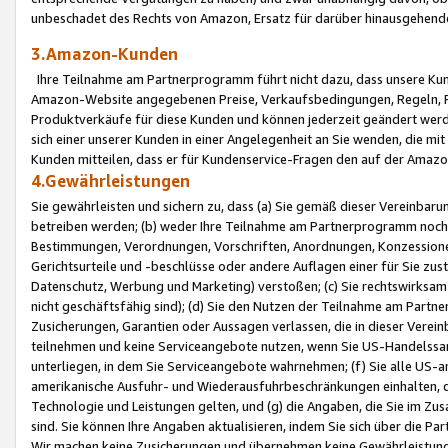
unbeschadet des Rechts von Amazon, Ersatz für darüber hinausgehen
3.Amazon-Kunden
Ihre Teilnahme am Partnerprogramm führt nicht dazu, dass unsere Kun
Amazon-Website angegebenen Preise, Verkaufsbedingungen, Regeln, Ri
Produktverkäufe für diese Kunden und können jederzeit geändert werde
sich einer unserer Kunden in einer Angelegenheit an Sie wenden, die 
Kunden mitteilen, dass er für Kundenservice-Fragen den auf der Ama
4.Gewährleistungen
Sie gewährleisten und sichern zu, dass (a) Sie gemäß dieser Vereinba
betreiben werden; (b) weder Ihre Teilnahme am Partnerprogramm noch d
Bestimmungen, Verordnungen, Vorschriften, Anordnungen, Konzessionen,
Gerichtsurteile und -beschlüsse oder andere Auflagen einer für Sie zu
Datenschutz, Werbung und Marketing) verstoßen; (c) Sie rechtswirksam 
nicht geschäftsfähig sind); (d) Sie den Nutzen der Teilnahme am Partne
Zusicherungen, Garantien oder Aussagen verlassen, die in dieser Verein
teilnehmen und keine Serviceangebote nutzen, wenn Sie US-Handelssa
unterliegen, in dem Sie Serviceangebote wahrnehmen; (f) Sie alle US
amerikanische Ausfuhr- und Wiederausfuhrbeschränkungen einhalten, 
Technologie und Leistungen gelten, und (g) die Angaben, die Sie im 
sind. Sie können Ihre Angaben aktualisieren, indem Sie sich über die 
Wir machen keine Zusicherungen und übernehmen keine Gewährleistun