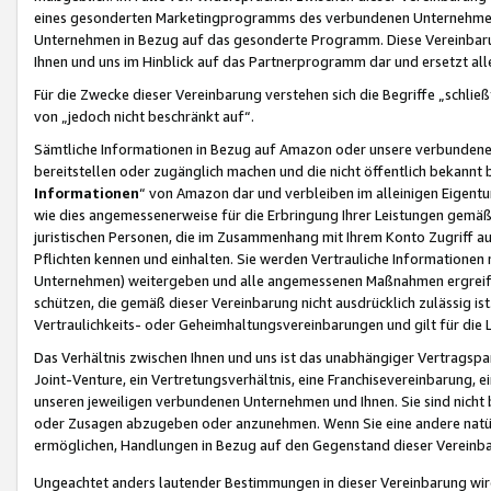
eines gesonderten Marketingprogramms des verbundenen Unternehmens
Unternehmen in Bezug auf das gesonderte Programm. Diese Vereinbarung
Ihnen und uns im Hinblick auf das Partnerprogramm dar und ersetzt al
Für die Zwecke dieser Vereinbarung verstehen sich die Begriffe „schließ
von „jedoch nicht beschränkt auf“.
Sämtliche Informationen in Bezug auf Amazon oder unsere verbunde
bereitstellen oder zugänglich machen und die nicht öffentlich bekannt bz
Informationen
“ von Amazon dar und verbleiben im alleinigen Eigent
wie dies angemessenerweise für die Erbringung Ihrer Leistungen gemäß d
juristischen Personen, die im Zusammenhang mit Ihrem Konto Zugriff au
Pflichten kennen und einhalten. Sie werden Vertrauliche Informationen 
Unternehmen) weitergeben und alle angemessenen Maßnahmen ergreifen
schützen, die gemäß dieser Vereinbarung nicht ausdrücklich zulässig is
Vertraulichkeits- oder Geheimhaltungsvereinbarungen und gilt für die
Das Verhältnis zwischen Ihnen und uns ist das unabhängiger Vertragspa
Joint-Venture, ein Vertretungsverhältnis, eine Franchisevereinbarung, 
unseren jeweiligen verbundenen Unternehmen und Ihnen. Sie sind ni
oder Zusagen abzugeben oder anzunehmen. Wenn Sie eine andere natürli
ermöglichen, Handlungen in Bezug auf den Gegenstand dieser Vereinbar
Ungeachtet anders lautender Bestimmungen in dieser Vereinbarung wird