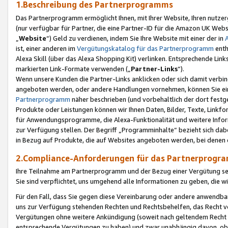
1.Beschreibung des Partnerprogramms
Das Partnerprogramm ermöglicht Ihnen, mit Ihrer Website, Ihren nutzer
(nur verfügbar für Partner, die eine Partner-ID für die Amazon UK We
„
Website
“) Geld zu verdienen, indem Sie Ihre Website mit einer der in
ist, einer anderen im
Vergütungskatalog für das Partnerprogramm
enth
Alexa Skill (über das Alexa Shopping Kit) verlinken. Entsprechende Lin
markierten Link-Formate verwenden („
Partner-Links
“).
Wenn unsere Kunden die Partner-Links anklicken oder sich damit verbi
angeboten werden, oder andere Handlungen vornehmen, können Sie eine
Partnerprogramm
näher beschrieben (und vorbehaltlich der dort festg
Produkte oder Leistungen können wir Ihnen Daten, Bilder, Texte, Linkfo
für Anwendungsprogramme, die Alexa-Funktionalität und weitere Inf
zur Verfügung stellen. Der Begriff „Programminhalte“ bezieht sich dabe
in Bezug auf Produkte, die auf Websites angeboten werden, bei denen 
2.Compliance-Anforderungen für das Partnerprog
Ihre Teilnahme am Partnerprogramm und der Bezug einer Vergütung setz
Sie sind verpflichtet, uns umgehend alle Informationen zu geben, die w
Für den Fall, dass Sie gegen diese Vereinbarung oder andere anwendba
uns zur Verfügung stehenden Rechten und Rechtsbehelfen, das Recht vo
Vergütungen ohne weitere Ankündigung (soweit nach geltendem Recht z
entsprechende Vergütungen zu haben) und zwar unabhängig davon, ob 