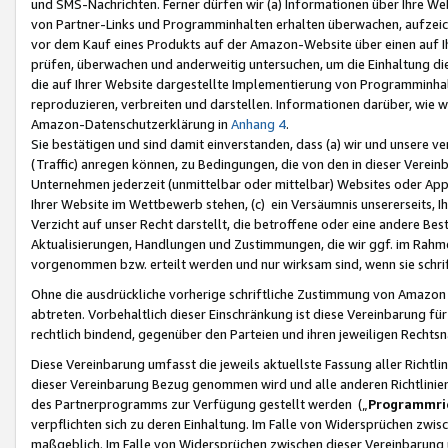
und SMS-Nachrichten. Ferner dürfen wir (a) Informationen über Ihre We
von Partner-Links und Programminhalten erhalten überwachen, aufzei
vor dem Kauf eines Produkts auf der Amazon-Website über einen auf Ih
prüfen, überwachen und anderweitig untersuchen, um die Einhaltung dies
die auf Ihrer Website dargestellte Implementierung von Programminhalt
reproduzieren, verbreiten und darstellen. Informationen darüber, wie w
Amazon-Datenschutzerklärung in
Anhang 4
.
Sie bestätigen und sind damit einverstanden, dass (a) wir und unsere 
(Traffic) anregen können, zu Bedingungen, die von den in dieser Vere
Unternehmen jederzeit (unmittelbar oder mittelbar) Websites oder Appl
Ihrer Website im Wettbewerb stehen, (c) ein Versäumnis unsererseits, I
Verzicht auf unser Recht darstellt, die betroffene oder eine andere B
Aktualisierungen, Handlungen und Zustimmungen, die wir ggf. im Rahme
vorgenommen bzw. erteilt werden und nur wirksam sind, wenn sie schri
Ohne die ausdrückliche vorherige schriftliche Zustimmung von Amazon
abtreten. Vorbehaltlich dieser Einschränkung ist diese Vereinbarung f
rechtlich bindend, gegenüber den Parteien und ihren jeweiligen Rech
Diese Vereinbarung umfasst die jeweils aktuellste Fassung aller Richtli
dieser Vereinbarung Bezug genommen wird und alle anderen Richtlinie
des Partnerprogramms zur Verfügung gestellt werden („
Programmric
verpflichten sich zu deren Einhaltung. Im Falle von Widersprüchen zwi
maßgeblich. Im Falle von Widersprüchen zwischen dieser Vereinbarun