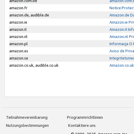
amazon.com.be
amazon.com.b
amazon.fr
Notice:Protec
amazon.de, audible.de
Amazon.de Da
amazon.ie
Amazon.ie Pri
amazon.it
Amazon.it Inf
amazon.nl
Amazon.nl Pri
amazon.pl
Informacja O
amazon.es
Aviso de Priv
amazon.se
Integritetsm
amazon.co.uk, audible.co.uk
Amazon.co.uk 
Teilnahmevereinbarung
Programmrichtlinien
Nutzungsbestimmungen
Kontaktiere uns