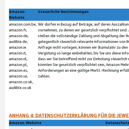
Amazon-
Steuerliche Bestimmungen
Website
amazon.com.be,
Wir dürfen in Bezug auf Beträge, auf deren Auszahlun
amazon.fr,
vornehmen, zu denen wir gesetzlich verpflichtet sind
amazon.de,
stellen die vollständige Zahlung und Abgeltung der 
audible.de,
gelegentlich steuerlich relevante Informationen von I
amazon.ie
Anfrage nicht vorlegen, können wir (kumulativ zu de
amazon.it,
Vergütung so lange einbehalten, bis Sie uns diese Inf
amazon.nl,
dass wir Sie betreffend nicht zur Einholung steuerlich 
amazon.pl,
könnten Sie gesetzlich verpflichtet sein, Amazon Meh
amazon.es,
Anforderungen an eine gültige MwSt.-Rechnung erfüllt
amazon.se,
zahlen.
amazon.co.uk,
audible.co.uk
ANHANG 4: DATENSCHUTZERKLÄRUNG FÜR DIE JEWE
Amazon-Website
Datenschutz