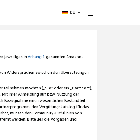
DE
en jeweiligen in
Anhang 1
genannten Amazon-
e von Widersprüchen zwischen den Übersetzungen
er teilnehmen möchten („
Sie
“ oder ein „
Partner
“),
. Mit Ihrer Anmeldung auf bzw. Nutzung der
durch Bezugnahme einen wesentlichen Bestandteil
 Partnerprogramm, den Vergütungskatalog für das
ichst, müssen den Community-Richtlinien von
fernt werden. Bitte lies die Vorgaben und