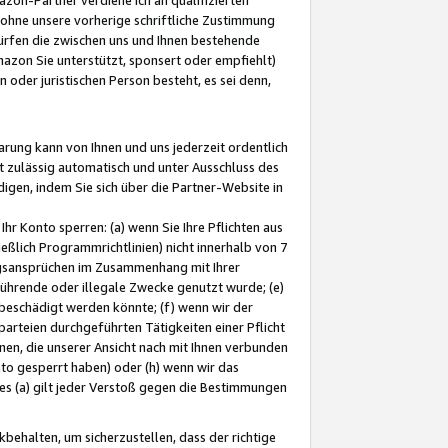
ohne unsere vorherige schriftliche Zustimmung
ürfen die zwischen uns und Ihnen bestehende
mazon Sie unterstützt, sponsert oder empfiehlt)
oder juristischen Person besteht, es sei denn,
arung kann von Ihnen und uns jederzeit ordentlich
t zulässig automatisch und unter Ausschluss des
gen, indem Sie sich über die Partner-Website in
hr Konto sperren: (a) wenn Sie Ihre Pflichten aus
eßlich Programmrichtlinien) nicht innerhalb von 7
ngsansprüchen im Zusammenhang mit Ihrer
ührende oder illegale Zwecke genutzt wurde; (e)
eschädigt werden könnte; (f) wenn wir der
rteien durchgeführten Tätigkeiten einer Pflicht
nen, die unserer Ansicht nach mit Ihnen verbunden
nto gesperrt haben) oder (h) wenn wir das
 (a) gilt jeder Verstoß gegen die Bestimmungen
ehalten, um sicherzustellen, dass der richtige