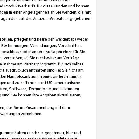
und Produktverkäufe für diese Kunden und können
nden in einer Angelegenheit an Sie wenden, die mit
e-Fragen den auf der Amazon-Website angegebenen
stellen, pflegen und betreiben werden; (b) weder
e Bestimmungen, Verordnungen, Vorschriften,
-beschlüsse oder andere Auflagen einer für Sie
 verstoßen; (c) Sie rechtswirksam Verträge
r Teilnahme am Partnerprogramm für sich selbst
t ausdrücklich enthalten sind; (e) Sie nicht am
den Handelssanktionen eines anderen Landes
gen und zutreffende nicht US-amerikanische
ren, Software, Technologie und Leistungen
sind. Sie können Ihre Angaben aktualisieren,
men, das Sie im Zusammenhang mit dem
 Erwartungen vornehmen.
ogramminhalten durch Sie genehmigt, klar und
zon-Partner verdiene ich an qualifizierten