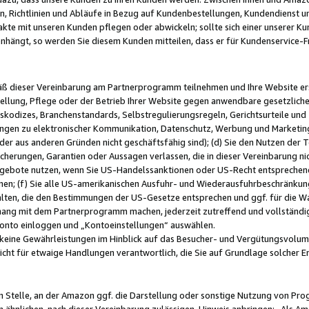
, Richtlinien und Abläufe in Bezug auf Kundenbestellungen, Kundendienst 
kte mit unseren Kunden pflegen oder abwickeln; sollte sich einer unserer Ku
nhängt, so werden Sie diesem Kunden mitteilen, dass er für Kundenservic
emäß dieser Vereinbarung am Partnerprogramm teilnehmen und Ihre Website er
ellung, Pflege oder der Betrieb Ihrer Website gegen anwendbare gesetzlich
skodizes, Branchenstandards, Selbstregulierungsregeln, Gerichtsurteile und 
ngen zu elektronischer Kommunikation, Datenschutz, Werbung und Marketing)
 oder aus anderen Gründen nicht geschäftsfähig sind); (d) Sie den Nutzen de
cherungen, Garantien oder Aussagen verlassen, die in dieser Vereinbarung nich
gebote nutzen, wenn Sie US-Handelssanktionen oder US-Recht entsprechen
men; (f) Sie alle US-amerikanischen Ausfuhr- und Wiederausfuhrbeschränkun
ten, die den Bestimmungen der US-Gesetze entsprechen und ggf. für die Wa
hang mit dem Partnerprogramm machen, jederzeit zutreffend und vollständig 
 Konto einloggen und „Kontoeinstellungen“ auswählen.
keine Gewährleistungen im Hinblick auf das Besucher- und Vergütungsvolu
icht für etwaige Handlungen verantwortlich, die Sie auf Grundlage solcher
en Stelle, an der Amazon ggf. die Darstellung oder sonstige Nutzung von Pr
 ähnlichen, nach dieser Vereinbarung zulässigen, Hinweis anbringen: „Als Ama