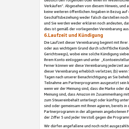
Verkäufen“. Abgesehen von diesem Hinweis, und a
keine weiteren öffentlichen Angaben in Bezug au
Geschäftsbeziehung weder falsch darstellen noch a
und Sie werden weder erklären noch andeuten, dass
dies ist gemäß der vorliegenden Vereinbarung ausd
6.Laufzeit und Kündigung
Die Laufzeit dieser Vereinbarung beginnt mit Ihre
oder aus wichtigem Grund durch schriftliche Kündi
Gerichtswegs), wobei eine solche Kündigung siebe
Ihrem Konto einloggen und unter „Kontoeinstellu
Ferner können wir diese Vereinbarung jederzeit aus
dieser Vereinbarung erheblich verletzen; (b) wenn
Tagen nach unserer Benachrichtigung an Sie behe
Teilnahme am Partnerprogramm ausgesetzt sein kö
wenn wir der Meinung sind, dass die Marke oder 
Meinung sind, dass Amazon im Zusammenhang mit d
zum Steuereinbehalt unterliegt oder künftig unter
sind oder gemeinsam mit Ihnen agieren, bereits in
Partnerprogramm in der allgemein angebotenen Fo
der Ziffer 5 und jeder Verstoß gegen die Programm
Wir dürfen angefallene und noch nicht ausgezahlt