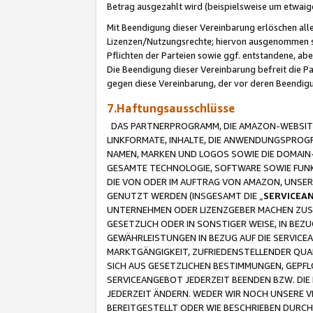
Betrag ausgezahlt wird (beispielsweise um etwai
Mit Beendigung dieser Vereinbarung erlöschen alle
Lizenzen/Nutzungsrechte; hiervon ausgenommen sind
Pflichten der Parteien sowie ggf. entstandene, ab
Die Beendigung dieser Vereinbarung befreit die P
gegen diese Vereinbarung, der vor deren Beendi
7.Haftungsausschlüsse
DAS PARTNERPROGRAMM, DIE AMAZON-WEBSITE,
LINKFORMATE, INHALTE, DIE ANWENDUNGSPRO
NAMEN, MARKEN UND LOGOS SOWIE DIE DOMAIN
GESAMTE TECHNOLOGIE, SOFTWARE SOWIE FUNKT
DIE VON ODER IM AUFTRAG VON AMAZON, UNS
GENUTZT WERDEN (INSGESAMT DIE „
SERVICEA
UNTERNEHMEN ODER LIZENZGEBER MACHEN ZUSI
GESETZLICH ODER IN SONSTIGER WEISE, IN BE
GEWÄHRLEISTUNGEN IN BEZUG AUF DIE SERVICE
MARKTGÄNGIGKEIT, ZUFRIEDENSTELLENDER QUA
SICH AUS GESETZLICHEN BESTIMMUNGEN, GEPFL
SERVICEANGEBOT JEDERZEIT BEENDEN BZW. DIE
JEDERZEIT ÄNDERN. WEDER WIR NOCH UNSERE 
BEREITGESTELLT ODER WIE BESCHRIEBEN DURC