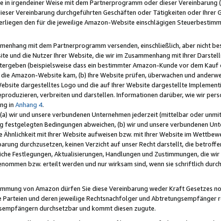
e in irgendeiner Weise mit dem Partnerprogramm oder dieser Vereinbarung (ei
ieser Vereinbarung durchgeführten Geschäften oder Tätigkeiten oder Ihrer 
liegen den für die jeweilige Amazon-Website einschlägigen Steuerbestim
mmenhang mit dem Partnerprogramm versenden, einschließlich, aber nicht be
site und die Nutzer Ihrer Website, die wir im Zusammenhang mit Ihrer Darst
itergeben (beispielsweise dass ein bestimmter Amazon-Kunde vor dem Kauf
uf die Amazon-Website kam, (b) Ihre Website prüfen, überwachen und anderwei
r Website dargestelltes Logo und die auf Ihrer Website dargestellte Impleme
reproduzieren, verbreiten und darstellen. Informationen darüber, wie wir per
ng in
Anhang 4
.
 (a) wir und unsere verbundenen Unternehmen jederzeit (mittelbar oder unmit
ng festgelegten Bedingungen abweichen, (b) wir und unsere verbundenen Unte
 Ähnlichkeit mit Ihrer Website aufweisen bzw. mit Ihrer Website im Wettbewer
barung durchzusetzen, keinen Verzicht auf unser Recht darstellt, die betrof
liche Festlegungen, Aktualisierungen, Handlungen und Zustimmungen, die wi
enommen bzw. erteilt werden und nur wirksam sind, wenn sie schriftlich dur
stimmung von Amazon dürfen Sie diese Vereinbarung weder Kraft Gesetzes no
die Parteien und deren jeweilige Rechtsnachfolger und Abtretungsempfänger 
ngsempfängern durchsetzbar und kommt diesen zugute.