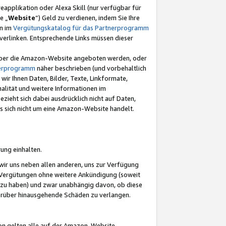
eapplikation oder Alexa Skill (nur verfügbar für
e „
Website
“) Geld zu verdienen, indem Sie Ihre
en im
Vergütungskatalog für das Partnerprogramm
t) verlinken. Entsprechende Links müssen dieser
e über die Amazon-Website angeboten werden, oder
nerprogramm
näher beschrieben (und vorbehaltlich
ir Ihnen Daten, Bilder, Texte, Linkformate,
alität und weitere Informationen im
zieht sich dabei ausdrücklich nicht auf Daten,
es sich nicht um eine Amazon-Website handelt.
rung einhalten.
ir uns neben allen anderen, uns zur Verfügung
n Vergütungen ohne weitere Ankündigung (soweit
 zu haben) und zwar unabhängig davon, ob diese
darüber hinausgehende Schäden zu verlangen.
on gelten alle auf der Amazon-Website