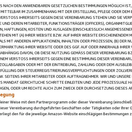
 NACH DEN ANWENDBAREN GESETZLICHEN BESTIMMUNGEN MÖGLICH IST, S
MITTELBAR IM ZUSAMMENHANG MIT DER ERSTELLUNG, PFLEGE ODER DEM BE
ERSTOSS IHRERSEITS GEGEN DIESE VEREINBARUNG STEHEN UND SIE VERP
UND DEREN MITARBEITER, FUNKTIONSTRÄGER (OFFICERS), ORGANMITGLI
N, HAFTUNGEN, KOSTEN UND AUSLAGEN (EINSCHLIESSLICH ANGEMESSENE
HEN MIT (A) IHRER WEBSITE BZW. AUF IHRER WEBSITE ERSCHEINENDEM M
LS MIT ANDEREN APPLIKATIONEN, INHALTEN ODER PROZESSEN, (B) DER 
RMARKTUNG IHRER WEBSITE ODER DES GGF. AUF ODER INNERHALB IHRER W
ABHÄNGIG DAVON, OB DIESE NUTZUNG GEMÄSS DIESER VEREINBARUNG B
EINEM VERSTOSS IHRERSEITS GEGEN EINE BESTIMMUNG DIESER VEREINBARU
D ZOLLABGABEN ODER MIT DER EINTREIBUNG, ZAHLUNG ODER DEM AUSBLEI
FÜLLUNG DER STEUERREGISTRIERUNGSVERPFLICHTUNGEN ODER ZOLLVERPF
W. SEITENS IHRER MITARBEITER ODER AUFTRAGNEHMER. WIR UND UNSERE
ES MANDAT GERICHTLICHE SCHRITTE EINLEITEN UND JEDE PROZESSUALE 
GEN, ODER UM RECHTE AUCH ZUM ZWECK DER DURCHSETZUNG DIESES AR
ilegung
endeiner Weise mit dem Partnerprogramm oder dieser Vereinbarung (einschließl
ieser Vereinbarung durchgeführten Geschäften oder Tätigkeiten oder Ihrer 
iegt den für die jeweilige Amazon-Website einschlägigen Bestimmungen z