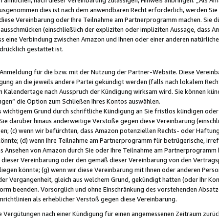
usgenommen dies ist nach dem anwendbaren Recht erforderlich, werden Sie 
f diese Vereinbarung oder Ihre Teilnahme am Partnerprogramm machen. Sie d
usschmücken (einschließlich der expliziten oder impliziten Aussage, dass A
 eine Verbindung zwischen Amazon und Ihnen oder einer anderen natürlichen 
rücklich gestattet ist.
r Anmeldung für die bzw. mit der Nutzung der Partner-Website. Diese Vereinb
gung an die jeweils andere Partei gekündigt werden (falls nach lokalem Rech
n Kalendertage nach Ausspruch der Kündigung wirksam wird. Sie können kündi
ngen“ die Option zum Schließen Ihres Kontos auswählen.
 wichtigem Grund durch schriftliche Kündigung an Sie fristlos kündigen oder I
 Sie darüber hinaus anderweitige Verstöße gegen diese Vereinbarung (einschli
ben; (c) wenn wir befürchten, dass Amazon potenziellen Rechts- oder Haftu
nnte; (d) wenn Ihre Teilnahme am Partnerprogramm für betrügerische, irref
das Ansehen von Amazon durch Sie oder Ihre Teilnahme am Partnerprogramm b
ieser Vereinbarung oder den gemäß dieser Vereinbarung von den Vertragspa
liegen könnte; (g) wenn wir diese Vereinbarung mit Ihnen oder anderen Perso
 der Vergangenheit, gleich aus welchem Grund, gekündigt hatten (oder Ihr Ko
rm beenden. Vorsorglich und ohne Einschränkung des vorstehenden Absatzes
richtlinien als erheblicher Verstoß gegen diese Vereinbarung.
e Vergütungen nach einer Kündigung für einen angemessenen Zeitraum zurückb