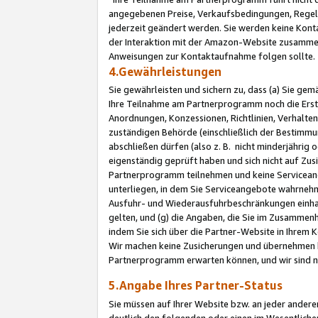
angegebenen Preise, Verkaufsbedingungen, Regeln
jederzeit geändert werden. Sie werden keine Konta
der Interaktion mit der Amazon-Website zusamme
Anweisungen zur Kontaktaufnahme folgen sollte.
4.Gewährleistungen
Sie gewährleisten und sichern zu, dass (a) Sie g
Ihre Teilnahme am Partnerprogramm noch die Erst
Anordnungen, Konzessionen, Richtlinien, Verhalten
zuständigen Behörde (einschließlich der Bestimmu
abschließen dürfen (also z. B. nicht minderjährig
eigenständig geprüft haben und sich nicht auf Zusi
Partnerprogramm teilnehmen und keine Servicean
unterliegen, in dem Sie Serviceangebote wahrneh
Ausfuhr- und Wiederausfuhrbeschränkungen einhal
gelten, und (g) die Angaben, die Sie im Zusammen
indem Sie sich über die Partner-Website in Ihrem
Wir machen keine Zusicherungen und übernehmen 
Partnerprogramm erwarten können, und wir sind n
5.Angabe Ihres Partner-Status
Sie müssen auf Ihrer Website bzw. an jeder ander
deutlich den folgenden oder einen im Wesentlichen