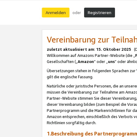
Anmelden
Registrieren
oder
Vereinbarung zur Teil
zuletzt aktualisiert am
:
15. Oktober 2025
(De
Willkommen auf Amazons Partner-Website (die „
Gesellschaften („
Amazon
“ oder „
uns
“ oder ähnl
Übersetzungen stehen in folgenden Sprachen zur 
gilt die englische Fassung.
Natürliche oder juristische Personen, die an uns
müssen die Vereinbarung zur Teilnahme am Amaz
Partner-Website stimmen Sie dieser Vereinbarung,
dieser Vereinbarung bilden (zum Beispiel die Vo
Partnerprogramm und die Markenrichtlinien für da
Amazon entsprechen, einschließlich des Verbots vo
Richtlinien sorgfältig durch.
1.Beschreibung des Partnerprogra