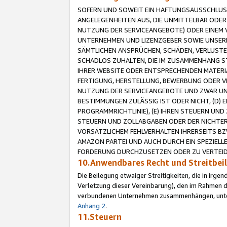
SOFERN UND SOWEIT EIN HAFTUNGSAUSSCHLUSS
ANGELEGENHEITEN AUS, DIE UNMITTELBAR ODER 
NUTZUNG DER SERVICEANGEBOTE) ODER EINEM V
UNTERNEHMEN UND LIZENZGEBER SOWIE UNSERE 
SÄMTLICHEN ANSPRÜCHEN, SCHÄDEN, VERLUSTE
SCHADLOS ZUHALTEN, DIE IM ZUSAMMENHANG STE
IHRER WEBSITE ODER ENTSPRECHENDEN MATERIA
FERTIGUNG, HERSTELLUNG, BEWERBUNG ODER VE
NUTZUNG DER SERVICEANGEBOTE UND ZWAR UN
BESTIMMUNGEN ZULÄSSIG IST ODER NICHT, (D) 
PROGRAMMRICHTLINIE), (E) IHREN STEUERN UN
STEUERN UND ZOLLABGABEN ODER DER NICHTER
VORSÄTZLICHEM FEHLVERHALTEN IHRERSEITS BZ
AMAZON PARTEI UND AUCH DURCH EIN SPEZIELL
FORDERUNG DURCHZUSETZEN ODER ZU VERTEIDI
10.Anwendbares Recht und Streitbe
Die Beilegung etwaiger Streitigkeiten, die in irg
Verletzung dieser Vereinbarung), den im Rahmen d
verbundenen Unternehmen zusammenhängen, unterl
Anhang 2
.
11.Steuern