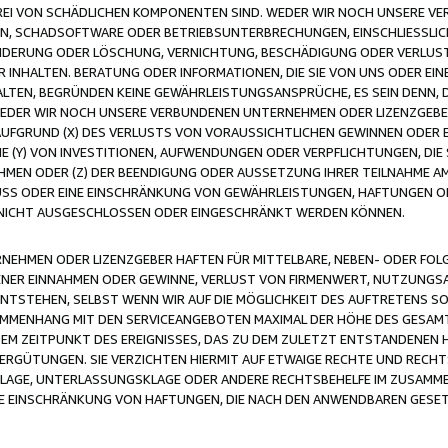
FREI VON SCHÄDLICHEN KOMPONENTEN SIND. WEDER WIR NOCH UNSERE 
VIREN, SCHADSOFTWARE ODER BETRIEBSUNTERBRECHUNGEN, EINSCHLIESSL
ÄNDERUNG ODER LÖSCHUNG, VERNICHTUNG, BESCHÄDIGUNG ODER VERLUST 
INHALTEN. BERATUNG ODER INFORMATIONEN, DIE SIE VON UNS ODER EIN
LTEN, BEGRÜNDEN KEINE GEWÄHRLEISTUNGSANSPRÜCHE, ES SEIN DENN, DI
WEDER WIR NOCH UNSERE VERBUNDENEN UNTERNEHMEN ODER LIZENZGEBE
FGRUND (X) DES VERLUSTS VON VORAUSSICHTLICHEN GEWINNEN ODER 
 (Y) VON INVESTITIONEN, AUFWENDUNGEN ODER VERPFLICHTUNGEN, DIE 
EN ODER (Z) DER BEENDIGUNG ODER AUSSETZUNG IHRER TEILNAHME A
LUSS ODER EINE EINSCHRÄNKUNG VON GEWÄHRLEISTUNGEN, HAFTUNGEN O
NICHT AUSGESCHLOSSEN ODER EINGESCHRÄNKT WERDEN KÖNNEN.
EHMEN ODER LIZENZGEBER HAFTEN FÜR MITTELBARE, NEBEN- ODER FOL
R EINNAHMEN ODER GEWINNE, VERLUST VON FIRMENWERT, NUTZUNGSAU
TSTEHEN, SELBST WENN WIR AUF DIE MÖGLICHKEIT DES AUFTRETENS S
MENHANG MIT DEN SERVICEANGEBOTEN MAXIMAL DER HÖHE DES GESAMT
M ZEITPUNKT DES EREIGNISSES, DAS ZU DEM ZULETZT ENTSTANDENEN 
ERGÜTUNGEN. SIE VERZICHTEN HIERMIT AUF ETWAIGE RECHTE UND RECHT
KLAGE, UNTERLASSUNGSKLAGE ODER ANDERE RECHTSBEHELFE IM ZUSAMME
NE EINSCHRÄNKUNG VON HAFTUNGEN, DIE NACH DEN ANWENDBAREN GESE