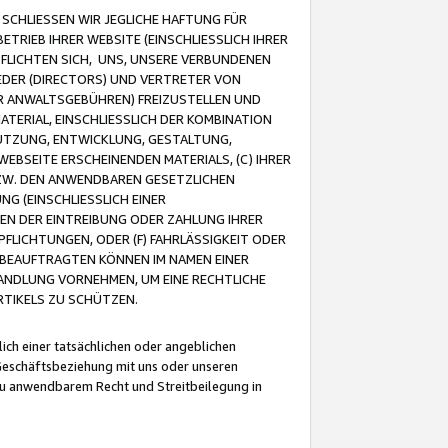
CHLIESSEN WIR JEGLICHE HAFTUNG FÜR
TRIEB IHRER WEBSITE (EINSCHLIESSLICH IHRER
FLICHTEN SICH, UNS, UNSERE VERBUNDENEN
EDER (DIRECTORS) UND VERTRETER VON
R ANWALTSGEBÜHREN) FREIZUSTELLEN UND
ATERIAL, EINSCHLIESSLICH DER KOMBINATION
NUTZUNG, ENTWICKLUNG, GESTALTUNG,
EBSEITE ERSCHEINENDEN MATERIALS, (C) IHRER
ZW. DEN ANWENDBAREN GESETZLICHEN
NG (EINSCHLIESSLICH EINER
BEN DER EINTREIBUNG ODER ZAHLUNG IHRER
LICHTUNGEN, ODER (F) FAHRLÄSSIGKEIT ODER
 BEAUFTRAGTEN KÖNNEN IM NAMEN EINER
HANDLUNG VORNEHMEN, UM EINE RECHTLICHE
TIKELS ZU SCHÜTZEN.
ich einer tatsächlichen oder angeblichen
Geschäftsbeziehung mit uns oder unseren
u anwendbarem Recht und Streitbeilegung in