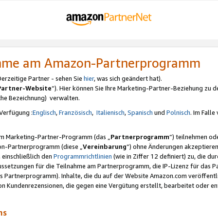
nahme am Amazon-Partnerprogramm
rzeitige Partner - sehen Sie
hier
, was sich geändert hat).
Partner-Website
“). Hier können Sie Ihre Marketing-Partner-Beziehung zu d
iche Bezeichnung) verwalten.
Verfügung :
Englisch
,
Französisch
,
Italienisch
,
Spanisch
und
Polnisch
. Im Fall
erem Marketing-Partner-Programm (das „
Partnerprogramm
“) teilnehmen od
on-Partnerprogramm (diese „
Vereinbarung
“) ohne Änderungen akzeptieren
 einschließlich den
Programmrichtlinien
(wie in Ziffer 12 definiert) zu, die 
raussetzungen für die Teilnahme am Partnerprogramm, die IP-Lizenz für das
s Partnerprogramm). Inhalte, die du auf der Website Amazon.com veröffentl
n Kundenrezensionen, die gegen eine Vergütung erstellt, bearbeitet oder ent
mms