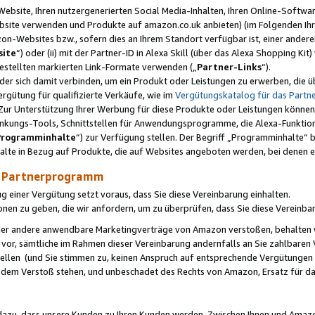
ebsite, Ihren nutzergenerierten Social Media-Inhalten, Ihren Online-Softwar
ebsite verwenden und Produkte auf amazon.co.uk anbieten) (im Folgenden Ihr
-Websites bzw., sofern dies an Ihrem Standort verfügbar ist, einer ander
ite
“) oder (ii) mit der Partner-ID in Alexa Skill (über das Alexa Shopping Ki
estellten markierten Link-Formate verwenden („
Partner-Links
“).
oder sich damit verbinden, um ein Produkt oder Leistungen zu erwerben, di
gütung für qualifizierte Verkäufe, wie im
Vergütungskatalog für das Part
Zur Unterstützung Ihrer Werbung für diese Produkte oder Leistungen können w
linkungs-Tools, Schnittstellen für Anwendungsprogramme, die Alexa-Funktion
Programminhalte
“) zur Verfügung stellen. Der Begriff „Programminhalte“ be
halte in Bezug auf Produkte, die auf Websites angeboten werden, bei denen 
as Partnerprogramm
einer Vergütung setzt voraus, dass Sie diese Vereinbarung einhalten.
ionen zu geben, die wir anfordern, um zu überprüfen, dass Sie diese Vereinba
oder andere anwendbare Marketingverträge von Amazon verstoßen, behalten w
 vor, sämtliche im Rahmen dieser Vereinbarung andernfalls an Sie zahlbare
tellen (und Sie stimmen zu, keinen Anspruch auf entsprechende Vergütungen
 dem Verstoß stehen, und unbeschadet des Rechts von Amazon, Ersatz für 
azu, dass unsere Kunden zu Ihren Kunden werden. Zwischen Ihnen und Amaz