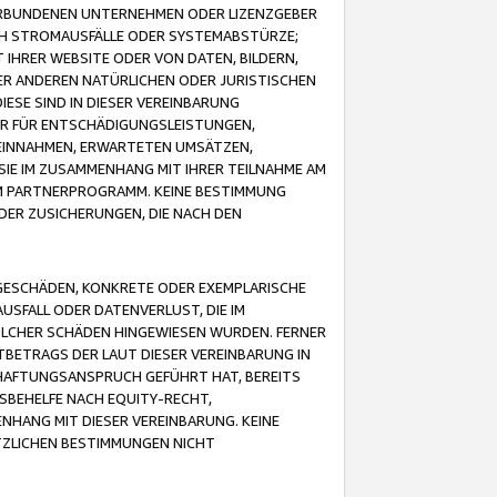
VERBUNDENEN UNTERNEHMEN ODER LIZENZGEBER
ICH STROMAUSFÄLLE ODER SYSTEMABSTÜRZE;
IHRER WEBSITE ODER VON DATEN, BILDERN,
ER ANDEREN NATÜRLICHEN ODER JURISTISCHEN
ESE SIND IN DIESER VEREINBARUNG
R FÜR ENTSCHÄDIGUNGSLEISTUNGEN,
EINNAHMEN, ERWARTETEN UMSÄTZEN,
SIE IM ZUSAMMENHANG MIT IHRER TEILNAHME AM
M PARTNERPROGRAMM. KEINE BESTIMMUNG
DER ZUSICHERUNGEN, DIE NACH DEN
GESCHÄDEN, KONKRETE ODER EXEMPLARISCHE
SFALL ODER DATENVERLUST, DIE IM
OLCHER SCHÄDEN HINGEWIESEN WURDEN. FERNER
BETRAGS DER LAUT DIESER VEREINBARUNG IN
HAFTUNGSANSPRUCH GEFÜHRT HAT, BEREITS
SBEHELFE NACH EQUITY-RECHT,
NHANG MIT DIESER VEREINBARUNG. KEINE
TZLICHEN BESTIMMUNGEN NICHT