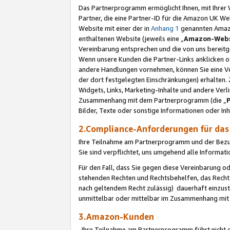
Das Partnerprogramm ermöglicht Ihnen, mit Ihrer W
Partner, die eine Partner-ID für die Amazon UK W
Website mit einer der in
Anhang 1
genannten Amazon
enthaltenen Website (jeweils eine „
Amazon-Webs
Vereinbarung entsprechen und die von uns bereitg
Wenn unsere Kunden die Partner-Links anklicken 
andere Handlungen vornehmen, können Sie eine Ver
der dort festgelegten Einschränkungen) erhalten. 
Widgets, Links, Marketing-Inhalte und andere Ver
Zusammenhang mit dem Partnerprogramm (die „
Bilder, Texte oder sonstige Informationen oder In
2.Compliance-Anforderungen für d
Ihre Teilnahme am Partnerprogramm und der Bezug 
Sie sind verpflichtet, uns umgehend alle Informat
Für den Fall, dass Sie gegen diese Vereinbarung 
stehenden Rechten und Rechtsbehelfen, das Recht
nach geltendem Recht zulässig) dauerhaft einzus
unmittelbar oder mittelbar im Zusammenhang mit
3.Amazon-Kunden
Ihre Teilnahme am Partnerprogramm führt nicht d