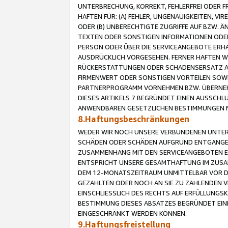
UNTERBRECHUNG, KORREKT, FEHLERFREI ODER 
HAFTEN FÜR: (A) FEHLER, UNGENAUIGKEITEN, 
ODER (B) UNBERECHTIGTE ZUGRIFFE AUF BZW. 
TEXTEN ODER SONSTIGEN INFORMATIONEN ODER 
PERSON ODER ÜBER DIE SERVICEANGEBOTE ERHA
AUSDRÜCKLICH VORGESEHEN. FERNER HAFTEN 
RÜCKERSTATTUNGEN ODER SCHADENSERSATZ AU
FIRMENWERT ODER SONSTIGEN VORTEILEN SOWIE
PARTNERPROGRAMM VORNEHMEN BZW. ÜBERNEHM
DIESES ARTIKELS 7 BEGRÜNDET EINEN AUSSCH
ANWENDBAREN GESETZLICHEN BESTIMMUNGEN 
8.Haftungsbeschränkungen
WEDER WIR NOCH UNSERE VERBUNDENEN UNTERN
SCHÄDEN ODER SCHÄDEN AUFGRUND ENTGANGENE
ZUSAMMENHANG MIT DEN SERVICEANGEBOTEN EN
ENTSPRICHT UNSERE GESAMTHAFTUNG IM ZUSAM
DEM 12-MONATSZEITRAUM UNMITTELBAR VOR DE
GEZAHLTEN ODER NOCH AN SIE ZU ZAHLENDEN V
EINSCHLIESSLICH DES RECHTS AUF ERFÜLLUNGS
BESTIMMUNG DIESES ABSATZES BEGRÜNDET EI
EINGESCHRÄNKT WERDEN KÖNNEN.
9.Haftungsfreistellung