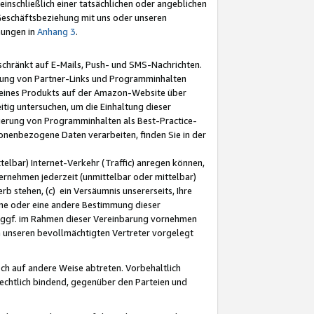
nschließlich einer tatsächlichen oder angeblichen
Geschäftsbeziehung mit uns oder unseren
mungen in
Anhang 3
.
schränkt auf E-Mails, Push- und SMS-Nachrichten.
ellung von Partner-Links und Programminhalten
 eines Produkts auf der Amazon-Website über
tig untersuchen, um die Einhaltung dieser
ntierung von Programminhalten als Best-Practice-
sonenbezogene Daten verarbeiten, finden Sie in der
telbar) Internet-Verkehr (Traffic) anregen können,
rnehmen jederzeit (unmittelbar oder mittelbar)
b stehen, (c) ein Versäumnis unsererseits, Ihre
fene oder eine andere Bestimmung dieser
r ggf. im Rahmen dieser Vereinbarung vornehmen
ch unseren bevollmächtigten Vertreter vorgelegt
ch auf andere Weise abtreten. Vorbehaltlich
rechtlich bindend, gegenüber den Parteien und