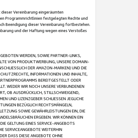
it dieser Vereinbarung eingeräumten
 den Programmrichtlinien festgelegten Rechte und
 nach Beendigung dieser Vereinbarung fortbestehen.
einbarung und der Haftung wegen eines Verstoßes
GEBOTEN WERDEN, SOWIE PARTNER-LINKS,
ALTE VON PRODUKTWERBUNG, UNSERE DOMAIN-
SCHLIESSLICH DER AMAZON-MARKEN) UND DIE
SCHUTZRECHTE, INFORMATIONEN UND INHALTE,
PARTNERPROGRAMMS BEREITGESTELLT ODER
ELLT. WEDER WIR NOCH UNSERE VERBUNDENEN
T, OB AUSDRÜCKLICH, STILLSCHWEIGEND,
MEN UND LIZENZGEBER SCHLIESSEN JEGLICHE
ISTUNGEN BEZÜGLICH RECHTSMÄNGELN,
LETZUNG SOWIE GEWÄHRLEISTUNGEN EIN, DIE
ANDELSBRÄUCHEN ERGEBEN. WIR KÖNNEN EIN
 DIE GELTUNG EINES SERVICE-ANGEBOTS
IE SERVICEANGEBOTE WEITERHIN
ODER DASS DIESE ANGEBOTE OHNE