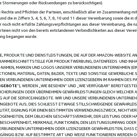
ge Stornierungen oder Rücksendungen zu berücksichtigen).
 Rechte und Pflichten der Parteien, einschließlich aller im Zusammenhang m
 die in Ziffern 3, 4, 5, 6, 7, 8, 10 und 11 dieser Vereinbarung sowie die in
er noch nicht erfüllte Zahlungsverpflichtungen aus dieser Vereinbarung, die
arteien nicht von den bereits entstandenen Verbindlichkeiten aus dieser Ver
gung begangen wurde.
 PRODUKTE UND DIENSTLEISTUNGEN, DIE AUF DER AMAZON-WEBSITE AN
GRAMMIERSCHNITTSTELLE FÜR PRODUKTWERBUNG, DATENFEEDS UND INH
-NAMEN, MARKEN UND LOGOS UNSERER VERBUNDENEN UNTERNEHMEN (EIN
IONEN, MATERIAL, DATEN, BILDER, TEXTE UND SONSTIGE GEWERBLICHE 
EREN VERBUNDENEN UNTERNEHMEN ODER LIZENZGEBERN IM RAHMEN DES 
NGEBOTE
“), WERDEN „WIE BESEHEN“ UND „WIE VERFÜGBAR“ BEREITGEST
CHERUNGEN ODER ÜBERNEHMEN GEWÄHRLEISTUNGEN GLEICH WELCHER AR
ZUG AUF DIE SERVICEANGEBOTE. WIR UND UNSERE VERBUNDENEN UNTERNEH
ANGEBOTE AUS; DIES SCHLIESST ETWAIGE STILLSCHWEIGENDE GEWÄHRLE
LITÄT, EIGNUNG FÜR EINEN BESTIMMTEN VERWENDUNGSZWECK, NICHTVER
OGENHEITEN, DEM ÜBLICHEN GESCHÄFTSVERKEHR, DER LEISTUNG ODER H
 BESCHAFFENHEIT, MERKMALE, FUNKTIONEN, DEN LEISTUNGSUMFANG ODER
VERBUNDENEN UNTERNEHMEN ODER LIZENZGEBER GEWÄHRLEISTEN, DASS D
HGÄNGIG BZW. AUF BESTIMMTE ART UND WEISE FUNKTIONIEREN WERDEN 