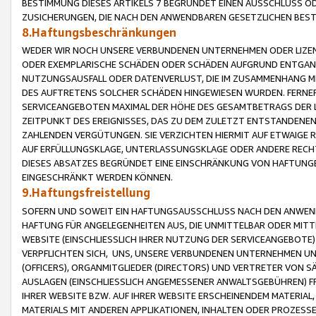
BESTIMMUNG DIESES ARTIKELS 7 BEGRÜNDET EINEN AUSSCHLUSS 
ZUSICHERUNGEN, DIE NACH DEN ANWENDBAREN GESETZLICHEN BE
8.Haftungsbeschränkungen
WEDER WIR NOCH UNSERE VERBUNDENEN UNTERNEHMEN ODER LIZEN
ODER EXEMPLARISCHE SCHÄDEN ODER SCHÄDEN AUFGRUND ENTGANG
NUTZUNGSAUSFALL ODER DATENVERLUST, DIE IM ZUSAMMENHANG MI
DES AUFTRETENS SOLCHER SCHÄDEN HINGEWIESEN WURDEN. FERN
SERVICEANGEBOTEN MAXIMAL DER HÖHE DES GESAMTBETRAGS DER 
ZEITPUNKT DES EREIGNISSES, DAS ZU DEM ZULETZT ENTSTANDENE
ZAHLENDEN VERGÜTUNGEN. SIE VERZICHTEN HIERMIT AUF ETWAIGE 
AUF ERFÜLLUNGSKLAGE, UNTERLASSUNGSKLAGE ODER ANDERE RECHT
DIESES ABSATZES BEGRÜNDET EINE EINSCHRÄNKUNG VON HAFTUNG
EINGESCHRÄNKT WERDEN KÖNNEN.
9.Haftungsfreistellung
SOFERN UND SOWEIT EIN HAFTUNGSAUSSCHLUSS NACH DEN ANWENDB
HAFTUNG FÜR ANGELEGENHEITEN AUS, DIE UNMITTELBAR ODER MITT
WEBSITE (EINSCHLIESSLICH IHRER NUTZUNG DER SERVICEANGEBOTE)
VERPFLICHTEN SICH, UNS, UNSERE VERBUNDENEN UNTERNEHMEN UN
(OFFICERS), ORGANMITGLIEDER (DIRECTORS) UND VERTRETER VON 
AUSLAGEN (EINSCHLIESSLICH ANGEMESSENER ANWALTSGEBÜHREN) FR
IHRER WEBSITE BZW. AUF IHRER WEBSITE ERSCHEINENDEM MATERIAL
MATERIALS MIT ANDEREN APPLIKATIONEN, INHALTEN ODER PROZESSE