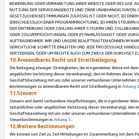
BEWERBUNG ODER VERMARKTUNG IHRER WEBSITE ODER DES GGF. AUF 
NUTZUNG DER SERVICEANGEBOTE UND ZWAR UNABHÄNGIG DAVON, O
GESETZLICHEN BESTIMMUNGEN ZULÄSSIG IST ODER NICHT, (D) EINE
(EINSCHLIESSLICH EINER PROGRAMMRICHTLINIE), (E) IHREN STEUER
DER EINTREIBUNG ODER ZAHLUNG IHRER STEUERN UND ZOLLABGAB
ODER ZOLLVERPFLICHTUNGEN, ODER (F) FAHRLÄSSIGKEIT ODER VORS
AUFTRAGNEHMER. WIR UND UNSERE BEAUFTRAGTEN KÖNNEN IM NAME
GERICHTLICHE SCHRITTE EINLEITEN UND JEDE PROZESSUALE HAND
VERTEIDIGEN, ODER UM RECHTE AUCH ZUM ZWECK DER DURCHSETZU
10.Anwendbares Recht und Streitbeilegung
Die Beilegung etwaiger Streitigkeiten, die in irgendeiner Weise mit de
angeblichen Verletzung dieser Vereinbarung), den im Rahmen dieser Ve
Geschäftsbeziehung mit uns oder unseren verbundenen Unternehmen zu
Bestimmungen zu anwendbarem Recht und Streitbeilegung in
Anhang 
11.Steuern
Steuern und damit verbundene Verpflichtungen, die in irgendeiner Wei
tatsächlichen oder angeblichen Verletzung dieser Vereinbarung), den 
Geschäftsbeziehung mit uns oder unseren verbundenen Unternehmen z
Steuerbestimmungen in
Anhang 3
.
12.Weitere Bestimmungen
Wir können von Zeit zu Zeit Mitteilungen im Zusammenhang mit dem Par