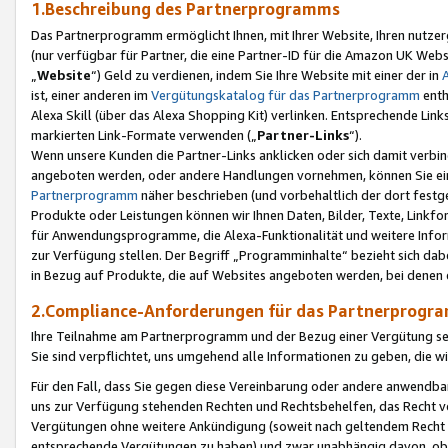
1.Beschreibung des Partnerprogramms
Das Partnerprogramm ermöglicht Ihnen, mit Ihrer Website, Ihren nutzer
(nur verfügbar für Partner, die eine Partner-ID für die Amazon UK We
„
Website
“) Geld zu verdienen, indem Sie Ihre Website mit einer der in
ist, einer anderen im
Vergütungskatalog für das Partnerprogramm
enth
Alexa Skill (über das Alexa Shopping Kit) verlinken. Entsprechende Lin
markierten Link-Formate verwenden („
Partner-Links
“).
Wenn unsere Kunden die Partner-Links anklicken oder sich damit verbi
angeboten werden, oder andere Handlungen vornehmen, können Sie eine
Partnerprogramm
näher beschrieben (und vorbehaltlich der dort festg
Produkte oder Leistungen können wir Ihnen Daten, Bilder, Texte, Linkfo
für Anwendungsprogramme, die Alexa-Funktionalität und weitere Inf
zur Verfügung stellen. Der Begriff „Programminhalte“ bezieht sich dabe
in Bezug auf Produkte, die auf Websites angeboten werden, bei denen 
2.Compliance-Anforderungen für das Partnerprog
Ihre Teilnahme am Partnerprogramm und der Bezug einer Vergütung setz
Sie sind verpflichtet, uns umgehend alle Informationen zu geben, die w
Für den Fall, dass Sie gegen diese Vereinbarung oder andere anwendba
uns zur Verfügung stehenden Rechten und Rechtsbehelfen, das Recht vo
Vergütungen ohne weitere Ankündigung (soweit nach geltendem Recht z
entsprechende Vergütungen zu haben) und zwar unabhängig davon, ob 