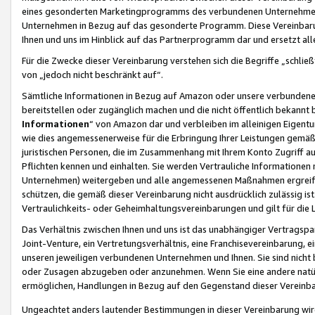
eines gesonderten Marketingprogramms des verbundenen Unternehmens
Unternehmen in Bezug auf das gesonderte Programm. Diese Vereinbarung
Ihnen und uns im Hinblick auf das Partnerprogramm dar und ersetzt al
Für die Zwecke dieser Vereinbarung verstehen sich die Begriffe „schließ
von „jedoch nicht beschränkt auf“.
Sämtliche Informationen in Bezug auf Amazon oder unsere verbunde
bereitstellen oder zugänglich machen und die nicht öffentlich bekannt bz
Informationen
“ von Amazon dar und verbleiben im alleinigen Eigent
wie dies angemessenerweise für die Erbringung Ihrer Leistungen gemäß d
juristischen Personen, die im Zusammenhang mit Ihrem Konto Zugriff au
Pflichten kennen und einhalten. Sie werden Vertrauliche Informationen 
Unternehmen) weitergeben und alle angemessenen Maßnahmen ergreifen
schützen, die gemäß dieser Vereinbarung nicht ausdrücklich zulässig is
Vertraulichkeits- oder Geheimhaltungsvereinbarungen und gilt für die
Das Verhältnis zwischen Ihnen und uns ist das unabhängiger Vertragspa
Joint-Venture, ein Vertretungsverhältnis, eine Franchisevereinbarung, 
unseren jeweiligen verbundenen Unternehmen und Ihnen. Sie sind ni
oder Zusagen abzugeben oder anzunehmen. Wenn Sie eine andere natürli
ermöglichen, Handlungen in Bezug auf den Gegenstand dieser Vereinbar
Ungeachtet anders lautender Bestimmungen in dieser Vereinbarung wird