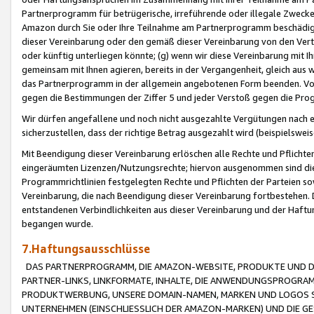
Partnerprogramm für betrügerische, irreführende oder illegale Zwecke
Amazon durch Sie oder Ihre Teilnahme am Partnerprogramm beschädig
dieser Vereinbarung oder den gemäß dieser Vereinbarung von den Vertr
oder künftig unterliegen könnte; (g) wenn wir diese Vereinbarung mit I
gemeinsam mit Ihnen agieren, bereits in der Vergangenheit, gleich aus
das Partnerprogramm in der allgemein angebotenen Form beenden. Vors
gegen die Bestimmungen der Ziffer 5 und jeder Verstoß gegen die Prog
Wir dürfen angefallene und noch nicht ausgezahlte Vergütungen nach 
sicherzustellen, dass der richtige Betrag ausgezahlt wird (beispielsw
Mit Beendigung dieser Vereinbarung erlöschen alle Rechte und Pflichte
eingeräumten Lizenzen/Nutzungsrechte; hiervon ausgenommen sind die in 
Programmrichtlinien festgelegten Rechte und Pflichten der Parteien sow
Vereinbarung, die nach Beendigung dieser Vereinbarung fortbestehen. D
entstandenen Verbindlichkeiten aus dieser Vereinbarung und der Haft
begangen wurde.
7.Haftungsausschlüsse
DAS PARTNERPROGRAMM, DIE AMAZON-WEBSITE, PRODUKTE UND DI
PARTNER-LINKS, LINKFORMATE, INHALTE, DIE ANWENDUNGSPROGR
PRODUKTWERBUNG, UNSERE DOMAIN-NAMEN, MARKEN UND LOGOS S
UNTERNEHMEN (EINSCHLIESSLICH DER AMAZON-MARKEN) UND DIE GE