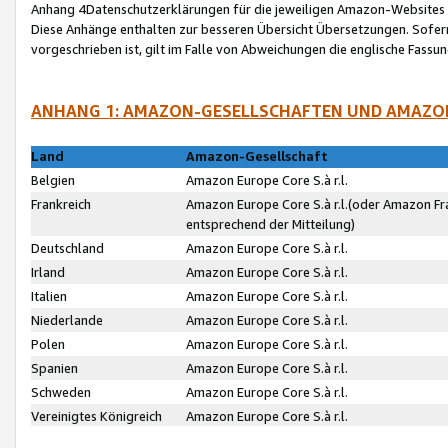
Anhang 4Datenschutzerklärungen für die jeweiligen Amazon-Websites
Diese Anhänge enthalten zur besseren Übersicht Übersetzungen. Sofe
vorgeschrieben ist, gilt im Falle von Abweichungen die englische Fass
ANHANG 1: AMAZON-GESELLSCHAFTEN UND AMAZO
Land
Amazon-Gesellschaft
Belgien
Amazon Europe Core S.à r.l.
Frankreich
Amazon Europe Core S.à r.l.(oder Amazon Fr
entsprechend der Mitteilung)
Deutschland
Amazon Europe Core S.à r.l.
Irland
Amazon Europe Core S.à r.l.
Italien
Amazon Europe Core S.à r.l.
Niederlande
Amazon Europe Core S.à r.l.
Polen
Amazon Europe Core S.à r.l.
Spanien
Amazon Europe Core S.à r.l.
Schweden
Amazon Europe Core S.à r.l.
Vereinigtes Königreich
Amazon Europe Core S.à r.l.