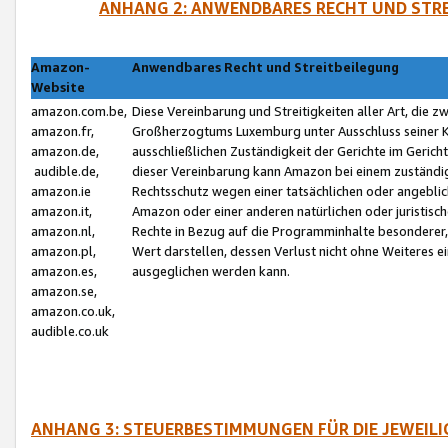
ANHANG 2: ANWENDBARES RECHT UND STRE
Amazon-
Anwendbares Recht und Streitbeilegung
Website
amazon.com.be,
Diese Vereinbarung und Streitigkeiten aller Art, die 
amazon.fr,
Großherzogtums Luxemburg unter Ausschluss seiner Kol
amazon.de,
ausschließlichen Zuständigkeit der Gerichte im Geri
audible.de,
dieser Vereinbarung kann Amazon bei einem zuständig
amazon.ie
Rechtsschutz wegen einer tatsächlichen oder angebli
amazon.it,
Amazon oder einer anderen natürlichen oder juristisc
amazon.nl,
Rechte in Bezug auf die Programminhalte besonderer,
amazon.pl,
Wert darstellen, dessen Verlust nicht ohne Weiteres e
amazon.es,
ausgeglichen werden kann.
amazon.se,
amazon.co.uk,
audible.co.uk
ANHANG 3: STEUERBESTIMMUNGEN FÜR DIE JEWEIL