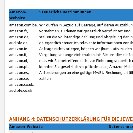
Amazon-
Steuerliche Bestimmungen
Website
amazon.com.be,
Wir dürfen in Bezug auf Beträge, auf deren Auszahlun
amazon.fr,
vornehmen, zu denen wir gesetzlich verpflichtet sind
amazon.de,
stellen die vollständige Zahlung und Abgeltung der 
audible.de,
gelegentlich steuerlich relevante Informationen von I
amazon.ie
Anfrage nicht vorlegen, können wir (kumulativ zu de
amazon.it,
Vergütung so lange einbehalten, bis Sie uns diese Inf
amazon.nl,
dass wir Sie betreffend nicht zur Einholung steuerlich 
amazon.pl,
könnten Sie gesetzlich verpflichtet sein, Amazon Meh
amazon.es,
Anforderungen an eine gültige MwSt.-Rechnung erfüllt
amazon.se,
zahlen.
amazon.co.uk,
audible.co.uk
ANHANG 4: DATENSCHUTZERKLÄRUNG FÜR DIE JEWE
Amazon-Website
Datenschutz