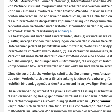
und SMS-Nachrichten. Ferner dürfen wir (a) Informationen über Ihre We
von Partner-Links und Programminhalten erhalten überwachen, aufzei
vor dem Kauf eines Produkts auf der Amazon-Website über einen auf Ih
prüfen, überwachen und anderweitig untersuchen, um die Einhaltung dies
die auf Ihrer Website dargestellte Implementierung von Programminhalt
reproduzieren, verbreiten und darstellen. Informationen darüber, wie w
Amazon-Datenschutzerklärung in
Anhang 4
.
Sie bestätigen und sind damit einverstanden, dass (a) wir und unsere 
(Traffic) anregen können, zu Bedingungen, die von den in dieser Vere
Unternehmen jederzeit (unmittelbar oder mittelbar) Websites oder Appl
Ihrer Website im Wettbewerb stehen, (c) ein Versäumnis unsererseits, I
Verzicht auf unser Recht darstellt, die betroffene oder eine andere B
Aktualisierungen, Handlungen und Zustimmungen, die wir ggf. im Rahme
vorgenommen bzw. erteilt werden und nur wirksam sind, wenn sie schri
Ohne die ausdrückliche vorherige schriftliche Zustimmung von Amazon
abtreten. Vorbehaltlich dieser Einschränkung ist diese Vereinbarung f
rechtlich bindend, gegenüber den Parteien und ihren jeweiligen Rech
Diese Vereinbarung umfasst die jeweils aktuellste Fassung aller Richtli
dieser Vereinbarung Bezug genommen wird und alle anderen Richtlinie
des Partnerprogramms zur Verfügung gestellt werden („
Programmric
verpflichten sich zu deren Einhaltung. Im Falle von Widersprüchen zwi
maßgeblich. Im Falle von Widersprüchen zwischen dieser Vereinbarun