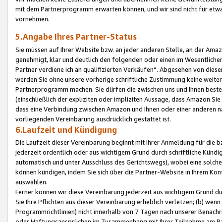
mit dem Partnerprogramm erwarten können, und wir sind nicht für etwa
vornehmen.
5.Angabe Ihres Partner-Status
Sie müssen auf Ihrer Website bzw. an jeder anderen Stelle, an der Am
genehmigt, klar und deutlich den folgenden oder einen im Wesentlichen
Partner verdiene ich an qualifizierten Verkäufen“. Abgesehen von die
werden Sie ohne unsere vorherige schriftliche Zustimmung keine weite
Partnerprogramm machen. Sie dürfen die zwischen uns und Ihnen best
(einschließlich der expliziten oder impliziten Aussage, dass Amazon Si
dass eine Verbindung zwischen Amazon und Ihnen oder einer anderen natü
vorliegenden Vereinbarung ausdrücklich gestattet ist.
6.Laufzeit und Kündigung
Die Laufzeit dieser Vereinbarung beginnt mit Ihrer Anmeldung für die 
jederzeit ordentlich oder aus wichtigem Grund durch schriftliche Kündi
automatisch und unter Ausschluss des Gerichtswegs), wobei eine solch
können kündigen, indem Sie sich über die Partner-Website in Ihrem Ko
auswählen.
Ferner können wir diese Vereinbarung jederzeit aus wichtigem Grund dur
Sie Ihre Pflichten aus dieser Vereinbarung erheblich verletzen; (b) wen
Programmrichtlinien) nicht innerhalb von 7 Tagen nach unserer Benachr
oder Haftungsansprüchen im Zusammenhang mit Ihrer Teilnahme am Pa