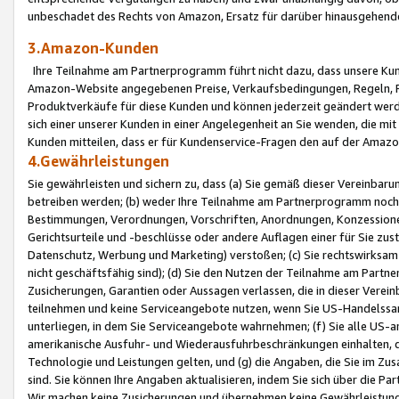
unbeschadet des Rechts von Amazon, Ersatz für darüber hinausgehen
3.Amazon-Kunden
Ihre Teilnahme am Partnerprogramm führt nicht dazu, dass unsere Kun
Amazon-Website angegebenen Preise, Verkaufsbedingungen, Regeln, Ri
Produktverkäufe für diese Kunden und können jederzeit geändert werde
sich einer unserer Kunden in einer Angelegenheit an Sie wenden, die 
Kunden mitteilen, dass er für Kundenservice-Fragen den auf der Ama
4.Gewährleistungen
Sie gewährleisten und sichern zu, dass (a) Sie gemäß dieser Vereinba
betreiben werden; (b) weder Ihre Teilnahme am Partnerprogramm noch d
Bestimmungen, Verordnungen, Vorschriften, Anordnungen, Konzessionen,
Gerichtsurteile und -beschlüsse oder andere Auflagen einer für Sie zu
Datenschutz, Werbung und Marketing) verstoßen; (c) Sie rechtswirksam 
nicht geschäftsfähig sind); (d) Sie den Nutzen der Teilnahme am Partne
Zusicherungen, Garantien oder Aussagen verlassen, die in dieser Verein
teilnehmen und keine Serviceangebote nutzen, wenn Sie US-Handelssa
unterliegen, in dem Sie Serviceangebote wahrnehmen; (f) Sie alle US
amerikanische Ausfuhr- und Wiederausfuhrbeschränkungen einhalten, 
Technologie und Leistungen gelten, und (g) die Angaben, die Sie im 
sind. Sie können Ihre Angaben aktualisieren, indem Sie sich über die 
Wir machen keine Zusicherungen und übernehmen keine Gewährleistun