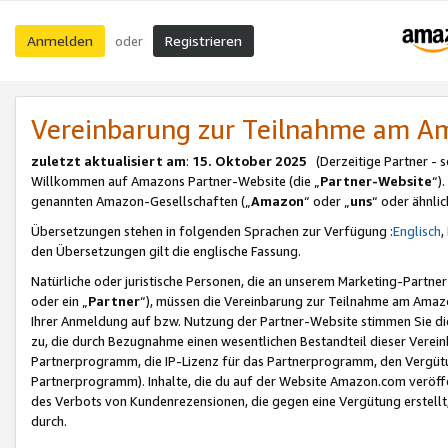
Anmelden
Registrieren
oder
Vereinbarung zur Teilnahme am 
zuletzt aktualisiert am
:
15. Oktober 2025
(Derzeitige Partner - 
Willkommen auf Amazons Partner-Website (die „
Partner-Website
“)
genannten Amazon-Gesellschaften („
Amazon
“ oder „
uns
“ oder ähnli
Übersetzungen stehen in folgenden Sprachen zur Verfügung :
Englisch
,
den Übersetzungen gilt die englische Fassung.
Natürliche oder juristische Personen, die an unserem Marketing-Partn
oder ein „
Partner
“), müssen die Vereinbarung zur Teilnahme am Ama
Ihrer Anmeldung auf bzw. Nutzung der Partner-Website stimmen Sie die
zu, die durch Bezugnahme einen wesentlichen Bestandteil dieser Verei
Partnerprogramm, die IP-Lizenz für das Partnerprogramm, den Vergütu
Partnerprogramm). Inhalte, die du auf der Website Amazon.com veröffe
des Verbots von Kundenrezensionen, die gegen eine Vergütung erstellt, 
durch.