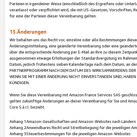
Parteien in irgendeiner Weise (einschließlich des Ergreifens oder Unt
veranlasst oder verpflichtet wird, die mit US-Gesetzen, Vorschriften,
für eine der Parteien dieser Vereinbarung gelten.
13.Änderungen
Wir behalten uns das Recht vor, einzelne oder alle Bestimmungen diese
Änderungsmitteilung, eine geänderte Vereinbarung oder eine geänderte 
über die entsprechende Änderung per E-Mail an Ihre zu diesem Zeitpun
ausgenommen etwaige Erhöhungen der Standardvergütung im Rahmen
Datum, jedoch frühestens sieben Kalendertage nach dem Datum, an de
PARTNERPROGRAMM NACH DEM DATUM DES WIRKSAMWERDENS DER Ä
WENN SIE MIT EINER ÄNDERUNG NICHT EINVERSTANDEN SIND, HABEN S
KÜNDIGEN.
Wenn Sie diese Vereinbarung mit Amazon France Services SAS geschlo
gelten zukünftige Änderungen an dieser Vereinbarung für Sie und Ama
Core S.à r.l. bezieht.
Anhang 1Amazon-Gesellschaften und Amazon-Websites nach Ländern
Anhang 2Anwendbares Recht und Streitbeilegung für die jeweiligen 
Anhang 3Steuerbestimmungen für die jeweiligen Amazon-Websites