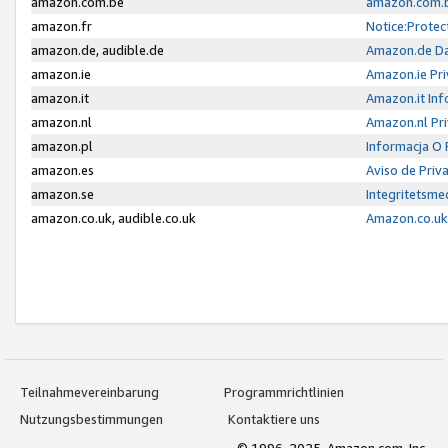
amazon.com.be
amazon.com.b
amazon.fr
Notice:Protec
amazon.de, audible.de
Amazon.de Da
amazon.ie
Amazon.ie Pri
amazon.it
Amazon.it Inf
amazon.nl
Amazon.nl Pri
amazon.pl
Informacja O
amazon.es
Aviso de Priv
amazon.se
Integritetsm
amazon.co.uk, audible.co.uk
Amazon.co.uk 
Teilnahmevereinbarung
Programmrichtlinien
Nutzungsbestimmungen
Kontaktiere uns