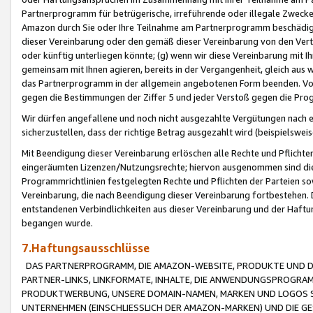
Partnerprogramm für betrügerische, irreführende oder illegale Zwecke
Amazon durch Sie oder Ihre Teilnahme am Partnerprogramm beschädig
dieser Vereinbarung oder den gemäß dieser Vereinbarung von den Vertr
oder künftig unterliegen könnte; (g) wenn wir diese Vereinbarung mit I
gemeinsam mit Ihnen agieren, bereits in der Vergangenheit, gleich aus
das Partnerprogramm in der allgemein angebotenen Form beenden. Vors
gegen die Bestimmungen der Ziffer 5 und jeder Verstoß gegen die Prog
Wir dürfen angefallene und noch nicht ausgezahlte Vergütungen nach 
sicherzustellen, dass der richtige Betrag ausgezahlt wird (beispielsw
Mit Beendigung dieser Vereinbarung erlöschen alle Rechte und Pflichte
eingeräumten Lizenzen/Nutzungsrechte; hiervon ausgenommen sind die in 
Programmrichtlinien festgelegten Rechte und Pflichten der Parteien sow
Vereinbarung, die nach Beendigung dieser Vereinbarung fortbestehen. D
entstandenen Verbindlichkeiten aus dieser Vereinbarung und der Haft
begangen wurde.
7.Haftungsausschlüsse
DAS PARTNERPROGRAMM, DIE AMAZON-WEBSITE, PRODUKTE UND DI
PARTNER-LINKS, LINKFORMATE, INHALTE, DIE ANWENDUNGSPROGR
PRODUKTWERBUNG, UNSERE DOMAIN-NAMEN, MARKEN UND LOGOS S
UNTERNEHMEN (EINSCHLIESSLICH DER AMAZON-MARKEN) UND DIE GE