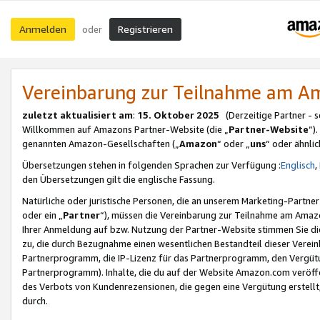
Anmelden
Registrieren
oder
Vereinbarung zur Teilnahme am 
zuletzt aktualisiert am
:
15. Oktober 2025
(Derzeitige Partner - 
Willkommen auf Amazons Partner-Website (die „
Partner-Website
“)
genannten Amazon-Gesellschaften („
Amazon
“ oder „
uns
“ oder ähnli
Übersetzungen stehen in folgenden Sprachen zur Verfügung :
Englisch
,
den Übersetzungen gilt die englische Fassung.
Natürliche oder juristische Personen, die an unserem Marketing-Partn
oder ein „
Partner
“), müssen die Vereinbarung zur Teilnahme am Ama
Ihrer Anmeldung auf bzw. Nutzung der Partner-Website stimmen Sie die
zu, die durch Bezugnahme einen wesentlichen Bestandteil dieser Verei
Partnerprogramm, die IP-Lizenz für das Partnerprogramm, den Vergütu
Partnerprogramm). Inhalte, die du auf der Website Amazon.com veröffe
des Verbots von Kundenrezensionen, die gegen eine Vergütung erstellt, 
durch.