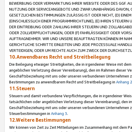
BEWERBUNG ODER VERMARKTUNG IHRER WEBSITE ODER DES GGF. AUF 
NUTZUNG DER SERVICEANGEBOTE UND ZWAR UNABHÄNGIG DAVON, O
GESETZLICHEN BESTIMMUNGEN ZULÄSSIG IST ODER NICHT, (D) EINE
(EINSCHLIESSLICH EINER PROGRAMMRICHTLINIE), (E) IHREN STEUER
DER EINTREIBUNG ODER ZAHLUNG IHRER STEUERN UND ZOLLABGAB
ODER ZOLLVERPFLICHTUNGEN, ODER (F) FAHRLÄSSIGKEIT ODER VORS
AUFTRAGNEHMER. WIR UND UNSERE BEAUFTRAGTEN KÖNNEN IM NAME
GERICHTLICHE SCHRITTE EINLEITEN UND JEDE PROZESSUALE HAND
VERTEIDIGEN, ODER UM RECHTE AUCH ZUM ZWECK DER DURCHSETZU
10.Anwendbares Recht und Streitbeilegung
Die Beilegung etwaiger Streitigkeiten, die in irgendeiner Weise mit de
angeblichen Verletzung dieser Vereinbarung), den im Rahmen dieser Ve
Geschäftsbeziehung mit uns oder unseren verbundenen Unternehmen zu
Bestimmungen zu anwendbarem Recht und Streitbeilegung in
Anhang 
11.Steuern
Steuern und damit verbundene Verpflichtungen, die in irgendeiner Wei
tatsächlichen oder angeblichen Verletzung dieser Vereinbarung), den 
Geschäftsbeziehung mit uns oder unseren verbundenen Unternehmen z
Steuerbestimmungen in
Anhang 3
.
12.Weitere Bestimmungen
Wir können von Zeit zu Zeit Mitteilungen im Zusammenhang mit dem Par