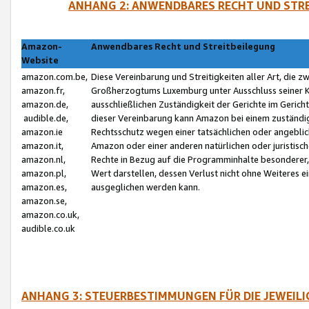
ANHANG 2: ANWENDBARES RECHT UND STRE
Amazon-
Anwendbares Recht und Streitbeilegung
Website
amazon.com.be,
Diese Vereinbarung und Streitigkeiten aller Art, die 
amazon.fr,
Großherzogtums Luxemburg unter Ausschluss seiner Kol
amazon.de,
ausschließlichen Zuständigkeit der Gerichte im Geri
audible.de,
dieser Vereinbarung kann Amazon bei einem zuständig
amazon.ie
Rechtsschutz wegen einer tatsächlichen oder angebli
amazon.it,
Amazon oder einer anderen natürlichen oder juristisc
amazon.nl,
Rechte in Bezug auf die Programminhalte besonderer,
amazon.pl,
Wert darstellen, dessen Verlust nicht ohne Weiteres e
amazon.es,
ausgeglichen werden kann.
amazon.se,
amazon.co.uk,
audible.co.uk
ANHANG 3: STEUERBESTIMMUNGEN FÜR DIE JEWEIL