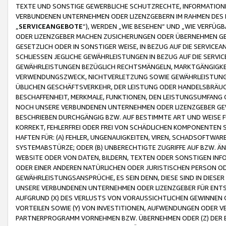
TEXTE UND SONSTIGE GEWERBLICHE SCHUTZRECHTE, INFORMATIONE
VERBUNDENEN UNTERNEHMEN ODER LIZENZGEBERN IM RAHMEN DES
„
SERVICEANGEBOTE
“), WERDEN „WIE BESEHEN“ UND „WIE VERFÜ
ODER LIZENZGEBER MACHEN ZUSICHERUNGEN ODER ÜBERNEHMEN GEW
GESETZLICH ODER IN SONSTIGER WEISE, IN BEZUG AUF DIE SERVI
SCHLIESSEN JEGLICHE GEWÄHRLEISTUNGEN IN BEZUG AUF DIE SERVI
GEWÄHRLEISTUNGEN BEZÜGLICH RECHTSMÄNGELN, MARKTGÄNGIGKEIT
VERWENDUNGSZWECK, NICHTVERLETZUNG SOWIE GEWÄHRLEISTUNGEN 
ÜBLICHEN GESCHÄFTSVERKEHR, DER LEISTUNG ODER HANDELSBRÄUCH
BESCHAFFENHEIT, MERKMALE, FUNKTIONEN, DEN LEISTUNGSUMFANG 
NOCH UNSERE VERBUNDENEN UNTERNEHMEN ODER LIZENZGEBER GEWÄ
BESCHRIEBEN DURCHGÄNGIG BZW. AUF BESTIMMTE ART UND WEISE
KORREKT, FEHLERFREI ODER FREI VON SCHÄDLICHEN KOMPONENTEN
HAFTEN FÜR: (A) FEHLER, UNGENAUIGKEITEN, VIREN, SCHADSOFTW
SYSTEMABSTÜRZE; ODER (B) UNBERECHTIGTE ZUGRIFFE AUF BZW. 
WEBSITE ODER VON DATEN, BILDERN, TEXTEN ODER SONSTIGEN INF
ODER EINER ANDEREN NATÜRLICHEN ODER JURISTISCHEN PERSON OD
GEWÄHRLEISTUNGSANSPRÜCHE, ES SEIN DENN, DIESE SIND IN DIES
UNSERE VERBUNDENEN UNTERNEHMEN ODER LIZENZGEBER FÜR EN
AUFGRUND (X) DES VERLUSTS VON VORAUSSICHTLICHEN GEWINNEN
VORTEILEN SOWIE (Y) VON INVESTITIONEN, AUFWENDUNGEN ODER VE
PARTNERPROGRAMM VORNEHMEN BZW. ÜBERNEHMEN ODER (Z) DER 