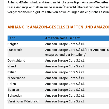
Anhang 4Datenschutzerklärungen für die jeweiligen Amazon-Websites
Diese Anhänge enthalten zur besseren Übersicht Übersetzungen. Sofe
vorgeschrieben ist, gilt im Falle von Abweichungen die englische Fass
ANHANG 1: AMAZON-GESELLSCHAFTEN UND AMAZO
Land
Amazon-Gesellschaft
Belgien
Amazon Europe Core S.à r.l.
Frankreich
Amazon Europe Core S.à r.l.(oder Amazon Fr
entsprechend der Mitteilung)
Deutschland
Amazon Europe Core S.à r.l.
Irland
Amazon Europe Core S.à r.l.
Italien
Amazon Europe Core S.à r.l.
Niederlande
Amazon Europe Core S.à r.l.
Polen
Amazon Europe Core S.à r.l.
Spanien
Amazon Europe Core S.à r.l.
Schweden
Amazon Europe Core S.à r.l.
Vereinigtes Königreich
Amazon Europe Core S.à r.l.