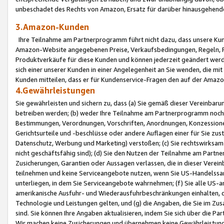
unbeschadet des Rechts von Amazon, Ersatz für darüber hinausgehen
3.Amazon-Kunden
Ihre Teilnahme am Partnerprogramm führt nicht dazu, dass unsere Kun
Amazon-Website angegebenen Preise, Verkaufsbedingungen, Regeln, Ri
Produktverkäufe für diese Kunden und können jederzeit geändert werde
sich einer unserer Kunden in einer Angelegenheit an Sie wenden, die 
Kunden mitteilen, dass er für Kundenservice-Fragen den auf der Ama
4.Gewährleistungen
Sie gewährleisten und sichern zu, dass (a) Sie gemäß dieser Vereinba
betreiben werden; (b) weder Ihre Teilnahme am Partnerprogramm noch d
Bestimmungen, Verordnungen, Vorschriften, Anordnungen, Konzessionen,
Gerichtsurteile und -beschlüsse oder andere Auflagen einer für Sie zu
Datenschutz, Werbung und Marketing) verstoßen; (c) Sie rechtswirksam 
nicht geschäftsfähig sind); (d) Sie den Nutzen der Teilnahme am Partne
Zusicherungen, Garantien oder Aussagen verlassen, die in dieser Verein
teilnehmen und keine Serviceangebote nutzen, wenn Sie US-Handelssa
unterliegen, in dem Sie Serviceangebote wahrnehmen; (f) Sie alle US
amerikanische Ausfuhr- und Wiederausfuhrbeschränkungen einhalten, 
Technologie und Leistungen gelten, und (g) die Angaben, die Sie im 
sind. Sie können Ihre Angaben aktualisieren, indem Sie sich über die 
Wir machen keine Zusicherungen und übernehmen keine Gewährleistun