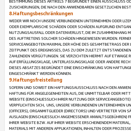
BESTIMMUNG DIESES ARTIKELS 7 BEGRÜNDET EINEN AUSSCHLUSS 
ZUSICHERUNGEN, DIE NACH DEN ANWENDBAREN GESETZLICHEN BE
8.Haftungsbeschränkungen
WEDER WIR NOCH UNSERE VERBUNDENEN UNTERNEHMEN ODER LIZEN
ODER EXEMPLARISCHE SCHÄDEN ODER SCHÄDEN AUFGRUND ENTGANG
NUTZUNGSAUSFALL ODER DATENVERLUST, DIE IM ZUSAMMENHANG MI
DES AUFTRETENS SOLCHER SCHÄDEN HINGEWIESEN WURDEN. FERN
SERVICEANGEBOTEN MAXIMAL DER HÖHE DES GESAMTBETRAGS DER 
ZEITPUNKT DES EREIGNISSES, DAS ZU DEM ZULETZT ENTSTANDENE
ZAHLENDEN VERGÜTUNGEN. SIE VERZICHTEN HIERMIT AUF ETWAIGE 
AUF ERFÜLLUNGSKLAGE, UNTERLASSUNGSKLAGE ODER ANDERE RECHT
DIESES ABSATZES BEGRÜNDET EINE EINSCHRÄNKUNG VON HAFTUNG
EINGESCHRÄNKT WERDEN KÖNNEN.
9.Haftungsfreistellung
SOFERN UND SOWEIT EIN HAFTUNGSAUSSCHLUSS NACH DEN ANWENDB
HAFTUNG FÜR ANGELEGENHEITEN AUS, DIE UNMITTELBAR ODER MITT
WEBSITE (EINSCHLIESSLICH IHRER NUTZUNG DER SERVICEANGEBOTE)
VERPFLICHTEN SICH, UNS, UNSERE VERBUNDENEN UNTERNEHMEN UN
(OFFICERS), ORGANMITGLIEDER (DIRECTORS) UND VERTRETER VON 
AUSLAGEN (EINSCHLIESSLICH ANGEMESSENER ANWALTSGEBÜHREN) FR
IHRER WEBSITE BZW. AUF IHRER WEBSITE ERSCHEINENDEM MATERIAL
MATERIALS MIT ANDEREN APPLIKATIONEN, INHALTEN ODER PROZESSE