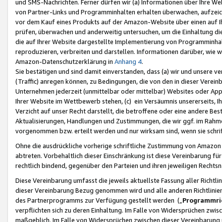
und SMS-Nachrichten. Ferner dürfen wir (a) Informationen über Ihre We
von Partner-Links und Programminhalten erhalten überwachen, aufzei
vor dem Kauf eines Produkts auf der Amazon-Website über einen auf Ih
prüfen, überwachen und anderweitig untersuchen, um die Einhaltung dies
die auf Ihrer Website dargestellte Implementierung von Programminhalt
reproduzieren, verbreiten und darstellen. Informationen darüber, wie w
Amazon-Datenschutzerklärung in
Anhang 4
.
Sie bestätigen und sind damit einverstanden, dass (a) wir und unsere 
(Traffic) anregen können, zu Bedingungen, die von den in dieser Vere
Unternehmen jederzeit (unmittelbar oder mittelbar) Websites oder Appl
Ihrer Website im Wettbewerb stehen, (c) ein Versäumnis unsererseits, I
Verzicht auf unser Recht darstellt, die betroffene oder eine andere B
Aktualisierungen, Handlungen und Zustimmungen, die wir ggf. im Rahme
vorgenommen bzw. erteilt werden und nur wirksam sind, wenn sie schri
Ohne die ausdrückliche vorherige schriftliche Zustimmung von Amazon
abtreten. Vorbehaltlich dieser Einschränkung ist diese Vereinbarung f
rechtlich bindend, gegenüber den Parteien und ihren jeweiligen Rech
Diese Vereinbarung umfasst die jeweils aktuellste Fassung aller Richtli
dieser Vereinbarung Bezug genommen wird und alle anderen Richtlinie
des Partnerprogramms zur Verfügung gestellt werden („
Programmric
verpflichten sich zu deren Einhaltung. Im Falle von Widersprüchen zwi
maßgeblich. Im Falle von Widersprüchen zwischen dieser Vereinbarun