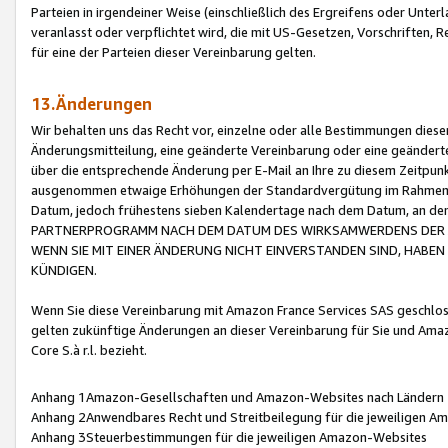
Parteien in irgendeiner Weise (einschließlich des Ergreifens oder Unt
veranlasst oder verpflichtet wird, die mit US-Gesetzen, Vorschriften,
für eine der Parteien dieser Vereinbarung gelten.
13.Änderungen
Wir behalten uns das Recht vor, einzelne oder alle Bestimmungen diese
Änderungsmitteilung, eine geänderte Vereinbarung oder eine geänderte 
über die entsprechende Änderung per E-Mail an Ihre zu diesem Zeitpun
ausgenommen etwaige Erhöhungen der Standardvergütung im Rahmen
Datum, jedoch frühestens sieben Kalendertage nach dem Datum, an de
PARTNERPROGRAMM NACH DEM DATUM DES WIRKSAMWERDENS DER Ä
WENN SIE MIT EINER ÄNDERUNG NICHT EINVERSTANDEN SIND, HABEN S
KÜNDIGEN.
Wenn Sie diese Vereinbarung mit Amazon France Services SAS geschlo
gelten zukünftige Änderungen an dieser Vereinbarung für Sie und Ama
Core S.à r.l. bezieht.
Anhang 1Amazon-Gesellschaften und Amazon-Websites nach Ländern
Anhang 2Anwendbares Recht und Streitbeilegung für die jeweiligen 
Anhang 3Steuerbestimmungen für die jeweiligen Amazon-Websites