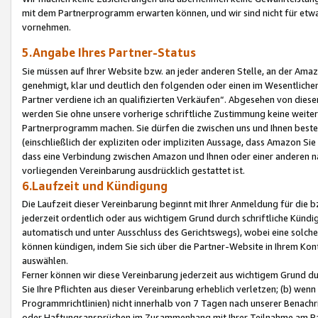
mit dem Partnerprogramm erwarten können, und wir sind nicht für etwa
vornehmen.
5.Angabe Ihres Partner-Status
Sie müssen auf Ihrer Website bzw. an jeder anderen Stelle, an der Am
genehmigt, klar und deutlich den folgenden oder einen im Wesentlichen
Partner verdiene ich an qualifizierten Verkäufen“. Abgesehen von die
werden Sie ohne unsere vorherige schriftliche Zustimmung keine weite
Partnerprogramm machen. Sie dürfen die zwischen uns und Ihnen best
(einschließlich der expliziten oder impliziten Aussage, dass Amazon Si
dass eine Verbindung zwischen Amazon und Ihnen oder einer anderen natü
vorliegenden Vereinbarung ausdrücklich gestattet ist.
6.Laufzeit und Kündigung
Die Laufzeit dieser Vereinbarung beginnt mit Ihrer Anmeldung für die 
jederzeit ordentlich oder aus wichtigem Grund durch schriftliche Kündi
automatisch und unter Ausschluss des Gerichtswegs), wobei eine solch
können kündigen, indem Sie sich über die Partner-Website in Ihrem Ko
auswählen.
Ferner können wir diese Vereinbarung jederzeit aus wichtigem Grund dur
Sie Ihre Pflichten aus dieser Vereinbarung erheblich verletzen; (b) wen
Programmrichtlinien) nicht innerhalb von 7 Tagen nach unserer Benachr
oder Haftungsansprüchen im Zusammenhang mit Ihrer Teilnahme am Pa