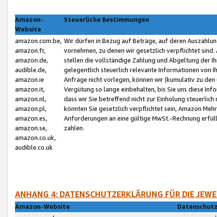
Amazon-
Steuerliche Bestimmungen
Website
amazon.com.be,
Wir dürfen in Bezug auf Beträge, auf deren Auszahlun
amazon.fr,
vornehmen, zu denen wir gesetzlich verpflichtet sind
amazon.de,
stellen die vollständige Zahlung und Abgeltung der 
audible.de,
gelegentlich steuerlich relevante Informationen von I
amazon.ie
Anfrage nicht vorlegen, können wir (kumulativ zu de
amazon.it,
Vergütung so lange einbehalten, bis Sie uns diese Inf
amazon.nl,
dass wir Sie betreffend nicht zur Einholung steuerlich 
amazon.pl,
könnten Sie gesetzlich verpflichtet sein, Amazon Meh
amazon.es,
Anforderungen an eine gültige MwSt.-Rechnung erfüllt
amazon.se,
zahlen.
amazon.co.uk,
audible.co.uk
ANHANG 4: DATENSCHUTZERKLÄRUNG FÜR DIE JEWE
Amazon-Website
Datenschutz