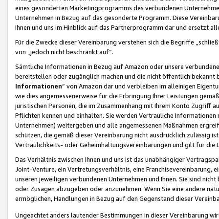
eines gesonderten Marketingprogramms des verbundenen Unternehmens
Unternehmen in Bezug auf das gesonderte Programm. Diese Vereinbarung
Ihnen und uns im Hinblick auf das Partnerprogramm dar und ersetzt al
Für die Zwecke dieser Vereinbarung verstehen sich die Begriffe „schließ
von „jedoch nicht beschränkt auf“.
Sämtliche Informationen in Bezug auf Amazon oder unsere verbunde
bereitstellen oder zugänglich machen und die nicht öffentlich bekannt bz
Informationen
“ von Amazon dar und verbleiben im alleinigen Eigent
wie dies angemessenerweise für die Erbringung Ihrer Leistungen gemäß d
juristischen Personen, die im Zusammenhang mit Ihrem Konto Zugriff au
Pflichten kennen und einhalten. Sie werden Vertrauliche Informationen 
Unternehmen) weitergeben und alle angemessenen Maßnahmen ergreifen
schützen, die gemäß dieser Vereinbarung nicht ausdrücklich zulässig is
Vertraulichkeits- oder Geheimhaltungsvereinbarungen und gilt für die
Das Verhältnis zwischen Ihnen und uns ist das unabhängiger Vertragspa
Joint-Venture, ein Vertretungsverhältnis, eine Franchisevereinbarung, 
unseren jeweiligen verbundenen Unternehmen und Ihnen. Sie sind ni
oder Zusagen abzugeben oder anzunehmen. Wenn Sie eine andere natürli
ermöglichen, Handlungen in Bezug auf den Gegenstand dieser Vereinbar
Ungeachtet anders lautender Bestimmungen in dieser Vereinbarung wird