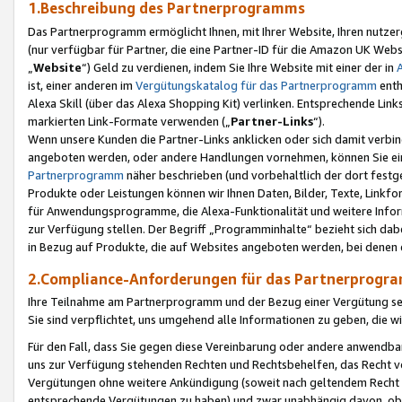
1.Beschreibung des Partnerprogramms
Das Partnerprogramm ermöglicht Ihnen, mit Ihrer Website, Ihren nutzer
(nur verfügbar für Partner, die eine Partner-ID für die Amazon UK We
„
Website
“) Geld zu verdienen, indem Sie Ihre Website mit einer der in
ist, einer anderen im
Vergütungskatalog für das Partnerprogramm
enth
Alexa Skill (über das Alexa Shopping Kit) verlinken. Entsprechende Lin
markierten Link-Formate verwenden („
Partner-Links
“).
Wenn unsere Kunden die Partner-Links anklicken oder sich damit verbi
angeboten werden, oder andere Handlungen vornehmen, können Sie eine
Partnerprogramm
näher beschrieben (und vorbehaltlich der dort festg
Produkte oder Leistungen können wir Ihnen Daten, Bilder, Texte, Linkfo
für Anwendungsprogramme, die Alexa-Funktionalität und weitere Inf
zur Verfügung stellen. Der Begriff „Programminhalte“ bezieht sich dabe
in Bezug auf Produkte, die auf Websites angeboten werden, bei denen 
2.Compliance-Anforderungen für das Partnerprog
Ihre Teilnahme am Partnerprogramm und der Bezug einer Vergütung setz
Sie sind verpflichtet, uns umgehend alle Informationen zu geben, die w
Für den Fall, dass Sie gegen diese Vereinbarung oder andere anwendba
uns zur Verfügung stehenden Rechten und Rechtsbehelfen, das Recht vo
Vergütungen ohne weitere Ankündigung (soweit nach geltendem Recht z
entsprechende Vergütungen zu haben) und zwar unabhängig davon, ob 