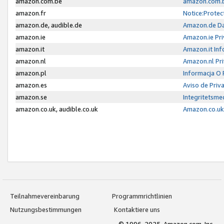
amazon.com.be
amazon.com.b
amazon.fr
Notice:Protec
amazon.de, audible.de
Amazon.de Da
amazon.ie
Amazon.ie Pri
amazon.it
Amazon.it Inf
amazon.nl
Amazon.nl Pri
amazon.pl
Informacja O
amazon.es
Aviso de Priv
amazon.se
Integritetsm
amazon.co.uk, audible.co.uk
Amazon.co.uk 
Teilnahmevereinbarung
Programmrichtlinien
Nutzungsbestimmungen
Kontaktiere uns