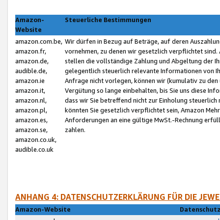
Amazon-
Steuerliche Bestimmungen
Website
amazon.com.be,
Wir dürfen in Bezug auf Beträge, auf deren Auszahlun
amazon.fr,
vornehmen, zu denen wir gesetzlich verpflichtet sind
amazon.de,
stellen die vollständige Zahlung und Abgeltung der 
audible.de,
gelegentlich steuerlich relevante Informationen von I
amazon.ie
Anfrage nicht vorlegen, können wir (kumulativ zu de
amazon.it,
Vergütung so lange einbehalten, bis Sie uns diese Inf
amazon.nl,
dass wir Sie betreffend nicht zur Einholung steuerlich 
amazon.pl,
könnten Sie gesetzlich verpflichtet sein, Amazon Meh
amazon.es,
Anforderungen an eine gültige MwSt.-Rechnung erfüllt
amazon.se,
zahlen.
amazon.co.uk,
audible.co.uk
ANHANG 4: DATENSCHUTZERKLÄRUNG FÜR DIE JEWE
Amazon-Website
Datenschutz