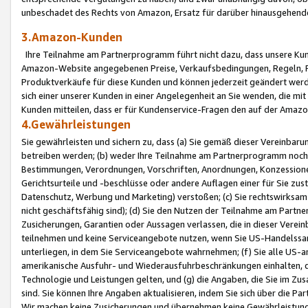
unbeschadet des Rechts von Amazon, Ersatz für darüber hinausgehen
3.Amazon-Kunden
Ihre Teilnahme am Partnerprogramm führt nicht dazu, dass unsere Kun
Amazon-Website angegebenen Preise, Verkaufsbedingungen, Regeln, Ri
Produktverkäufe für diese Kunden und können jederzeit geändert werde
sich einer unserer Kunden in einer Angelegenheit an Sie wenden, die 
Kunden mitteilen, dass er für Kundenservice-Fragen den auf der Ama
4.Gewährleistungen
Sie gewährleisten und sichern zu, dass (a) Sie gemäß dieser Vereinba
betreiben werden; (b) weder Ihre Teilnahme am Partnerprogramm noch d
Bestimmungen, Verordnungen, Vorschriften, Anordnungen, Konzessionen,
Gerichtsurteile und -beschlüsse oder andere Auflagen einer für Sie zu
Datenschutz, Werbung und Marketing) verstoßen; (c) Sie rechtswirksam 
nicht geschäftsfähig sind); (d) Sie den Nutzen der Teilnahme am Partne
Zusicherungen, Garantien oder Aussagen verlassen, die in dieser Verein
teilnehmen und keine Serviceangebote nutzen, wenn Sie US-Handelssa
unterliegen, in dem Sie Serviceangebote wahrnehmen; (f) Sie alle US
amerikanische Ausfuhr- und Wiederausfuhrbeschränkungen einhalten, 
Technologie und Leistungen gelten, und (g) die Angaben, die Sie im 
sind. Sie können Ihre Angaben aktualisieren, indem Sie sich über die 
Wir machen keine Zusicherungen und übernehmen keine Gewährleistun