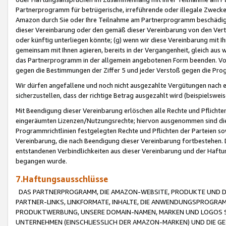
Partnerprogramm für betrügerische, irreführende oder illegale Zwecke
Amazon durch Sie oder Ihre Teilnahme am Partnerprogramm beschädig
dieser Vereinbarung oder den gemäß dieser Vereinbarung von den Vertr
oder künftig unterliegen könnte; (g) wenn wir diese Vereinbarung mit I
gemeinsam mit Ihnen agieren, bereits in der Vergangenheit, gleich aus
das Partnerprogramm in der allgemein angebotenen Form beenden. Vors
gegen die Bestimmungen der Ziffer 5 und jeder Verstoß gegen die Prog
Wir dürfen angefallene und noch nicht ausgezahlte Vergütungen nach 
sicherzustellen, dass der richtige Betrag ausgezahlt wird (beispielsw
Mit Beendigung dieser Vereinbarung erlöschen alle Rechte und Pflichte
eingeräumten Lizenzen/Nutzungsrechte; hiervon ausgenommen sind die in 
Programmrichtlinien festgelegten Rechte und Pflichten der Parteien sow
Vereinbarung, die nach Beendigung dieser Vereinbarung fortbestehen. D
entstandenen Verbindlichkeiten aus dieser Vereinbarung und der Haft
begangen wurde.
7.Haftungsausschlüsse
DAS PARTNERPROGRAMM, DIE AMAZON-WEBSITE, PRODUKTE UND DI
PARTNER-LINKS, LINKFORMATE, INHALTE, DIE ANWENDUNGSPROGR
PRODUKTWERBUNG, UNSERE DOMAIN-NAMEN, MARKEN UND LOGOS S
UNTERNEHMEN (EINSCHLIESSLICH DER AMAZON-MARKEN) UND DIE GE