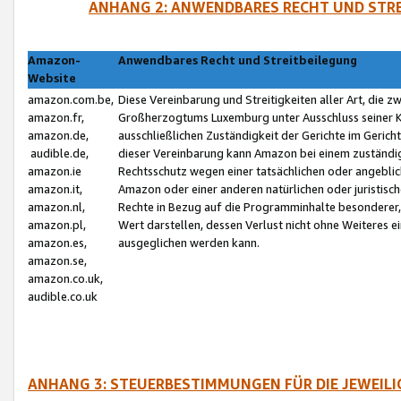
ANHANG 2: ANWENDBARES RECHT UND STRE
Amazon-
Anwendbares Recht und Streitbeilegung
Website
amazon.com.be,
Diese Vereinbarung und Streitigkeiten aller Art, die 
amazon.fr,
Großherzogtums Luxemburg unter Ausschluss seiner Kol
amazon.de,
ausschließlichen Zuständigkeit der Gerichte im Geri
audible.de,
dieser Vereinbarung kann Amazon bei einem zuständig
amazon.ie
Rechtsschutz wegen einer tatsächlichen oder angebli
amazon.it,
Amazon oder einer anderen natürlichen oder juristisc
amazon.nl,
Rechte in Bezug auf die Programminhalte besonderer,
amazon.pl,
Wert darstellen, dessen Verlust nicht ohne Weiteres e
amazon.es,
ausgeglichen werden kann.
amazon.se,
amazon.co.uk,
audible.co.uk
ANHANG 3: STEUERBESTIMMUNGEN FÜR DIE JEWEIL