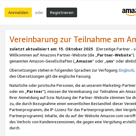
Anmelden
Registrieren
oder
Vereinbarung zur Teilnahme am 
zuletzt aktualisiert am
:
15. Oktober 2025
(Derzeitige Partner - 
Willkommen auf Amazons Partner-Website (die „
Partner-Website
“)
genannten Amazon-Gesellschaften („
Amazon
“ oder „
uns
“ oder ähnli
Übersetzungen stehen in folgenden Sprachen zur Verfügung :
Englisch
,
den Übersetzungen gilt die englische Fassung.
Natürliche oder juristische Personen, die an unserem Marketing-Partn
oder ein „
Partner
“), müssen die Vereinbarung zur Teilnahme am Ama
Ihrer Anmeldung auf bzw. Nutzung der Partner-Website stimmen Sie die
zu, die durch Bezugnahme einen wesentlichen Bestandteil dieser Verei
Partnerprogramm, die IP-Lizenz für das Partnerprogramm, den Vergütu
Partnerprogramm). Inhalte, die du auf der Website Amazon.com veröffe
des Verbots von Kundenrezensionen, die gegen eine Vergütung erstellt, 
durch.