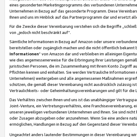
eines gesonderten Marketingprogramms des verbundenen Unternehmens
Unternehmen in Bezug auf das gesonderte Programm. Diese Vereinbarung
Ihnen und uns im Hinblick auf das Partnerprogramm dar und ersetzt al
Für die Zwecke dieser Vereinbarung verstehen sich die Begriffe „schließ
von „jedoch nicht beschränkt auf“.
Sämtliche Informationen in Bezug auf Amazon oder unsere verbunde
bereitstellen oder zugänglich machen und die nicht öffentlich bekannt bz
Informationen
“ von Amazon dar und verbleiben im alleinigen Eigent
wie dies angemessenerweise für die Erbringung Ihrer Leistungen gemäß d
juristischen Personen, die im Zusammenhang mit Ihrem Konto Zugriff au
Pflichten kennen und einhalten. Sie werden Vertrauliche Informationen 
Unternehmen) weitergeben und alle angemessenen Maßnahmen ergreifen
schützen, die gemäß dieser Vereinbarung nicht ausdrücklich zulässig is
Vertraulichkeits- oder Geheimhaltungsvereinbarungen und gilt für die
Das Verhältnis zwischen Ihnen und uns ist das unabhängiger Vertragspa
Joint-Venture, ein Vertretungsverhältnis, eine Franchisevereinbarung, 
unseren jeweiligen verbundenen Unternehmen und Ihnen. Sie sind ni
oder Zusagen abzugeben oder anzunehmen. Wenn Sie eine andere natürli
ermöglichen, Handlungen in Bezug auf den Gegenstand dieser Vereinbar
Ungeachtet anders lautender Bestimmungen in dieser Vereinbarung wird