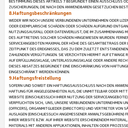
BESTIMMUNG DIESES ARTIKELS 7 BEGRÜNDET EINEN AUSSCHLUSS 
ZUSICHERUNGEN, DIE NACH DEN ANWENDBAREN GESETZLICHEN BE
8.Haftungsbeschränkungen
WEDER WIR NOCH UNSERE VERBUNDENEN UNTERNEHMEN ODER LIZEN
ODER EXEMPLARISCHE SCHÄDEN ODER SCHÄDEN AUFGRUND ENTGANG
NUTZUNGSAUSFALL ODER DATENVERLUST, DIE IM ZUSAMMENHANG MI
DES AUFTRETENS SOLCHER SCHÄDEN HINGEWIESEN WURDEN. FERN
SERVICEANGEBOTEN MAXIMAL DER HÖHE DES GESAMTBETRAGS DER 
ZEITPUNKT DES EREIGNISSES, DAS ZU DEM ZULETZT ENTSTANDENE
ZAHLENDEN VERGÜTUNGEN. SIE VERZICHTEN HIERMIT AUF ETWAIGE 
AUF ERFÜLLUNGSKLAGE, UNTERLASSUNGSKLAGE ODER ANDERE RECHT
DIESES ABSATZES BEGRÜNDET EINE EINSCHRÄNKUNG VON HAFTUNG
EINGESCHRÄNKT WERDEN KÖNNEN.
9.Haftungsfreistellung
SOFERN UND SOWEIT EIN HAFTUNGSAUSSCHLUSS NACH DEN ANWENDB
HAFTUNG FÜR ANGELEGENHEITEN AUS, DIE UNMITTELBAR ODER MITT
WEBSITE (EINSCHLIESSLICH IHRER NUTZUNG DER SERVICEANGEBOTE)
VERPFLICHTEN SICH, UNS, UNSERE VERBUNDENEN UNTERNEHMEN UN
(OFFICERS), ORGANMITGLIEDER (DIRECTORS) UND VERTRETER VON 
AUSLAGEN (EINSCHLIESSLICH ANGEMESSENER ANWALTSGEBÜHREN) FR
IHRER WEBSITE BZW. AUF IHRER WEBSITE ERSCHEINENDEM MATERIAL
MATERIALS MIT ANDEREN APPLIKATIONEN, INHALTEN ODER PROZESSE