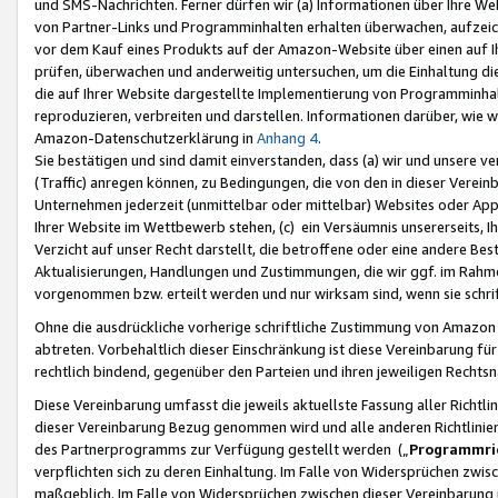
und SMS-Nachrichten. Ferner dürfen wir (a) Informationen über Ihre We
von Partner-Links und Programminhalten erhalten überwachen, aufzei
vor dem Kauf eines Produkts auf der Amazon-Website über einen auf Ih
prüfen, überwachen und anderweitig untersuchen, um die Einhaltung dies
die auf Ihrer Website dargestellte Implementierung von Programminhalt
reproduzieren, verbreiten und darstellen. Informationen darüber, wie w
Amazon-Datenschutzerklärung in
Anhang 4
.
Sie bestätigen und sind damit einverstanden, dass (a) wir und unsere 
(Traffic) anregen können, zu Bedingungen, die von den in dieser Vere
Unternehmen jederzeit (unmittelbar oder mittelbar) Websites oder Appl
Ihrer Website im Wettbewerb stehen, (c) ein Versäumnis unsererseits, I
Verzicht auf unser Recht darstellt, die betroffene oder eine andere B
Aktualisierungen, Handlungen und Zustimmungen, die wir ggf. im Rahme
vorgenommen bzw. erteilt werden und nur wirksam sind, wenn sie schri
Ohne die ausdrückliche vorherige schriftliche Zustimmung von Amazon
abtreten. Vorbehaltlich dieser Einschränkung ist diese Vereinbarung f
rechtlich bindend, gegenüber den Parteien und ihren jeweiligen Rech
Diese Vereinbarung umfasst die jeweils aktuellste Fassung aller Richtli
dieser Vereinbarung Bezug genommen wird und alle anderen Richtlinie
des Partnerprogramms zur Verfügung gestellt werden („
Programmric
verpflichten sich zu deren Einhaltung. Im Falle von Widersprüchen zwi
maßgeblich. Im Falle von Widersprüchen zwischen dieser Vereinbarun