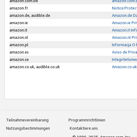
amazon.com.be
amazon.com.b
amazon.fr
Notice:Protec
amazon.de, audible.de
Amazon.de Da
amazon.ie
Amazon.ie Pri
amazon.it
Amazon.it Inf
amazon.nl
Amazon.nl Pri
amazon.pl
Informacja O
amazon.es
Aviso de Priv
amazon.se
Integritetsm
amazon.co.uk, audible.co.uk
Amazon.co.uk 
Teilnahmevereinbarung
Programmrichtlinien
Nutzungsbestimmungen
Kontaktiere uns