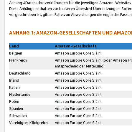
Anhang 4Datenschutzerklärungen für die jeweiligen Amazon-Websites
Diese Anhänge enthalten zur besseren Übersicht Übersetzungen. Sofe
vorgeschrieben ist, gilt im Falle von Abweichungen die englische Fass
ANHANG 1: AMAZON-GESELLSCHAFTEN UND AMAZO
Land
Amazon-Gesellschaft
Belgien
Amazon Europe Core S.à r.l.
Frankreich
Amazon Europe Core S.à r.l.(oder Amazon Fr
entsprechend der Mitteilung)
Deutschland
Amazon Europe Core S.à r.l.
Irland
Amazon Europe Core S.à r.l.
Italien
Amazon Europe Core S.à r.l.
Niederlande
Amazon Europe Core S.à r.l.
Polen
Amazon Europe Core S.à r.l.
Spanien
Amazon Europe Core S.à r.l.
Schweden
Amazon Europe Core S.à r.l.
Vereinigtes Königreich
Amazon Europe Core S.à r.l.