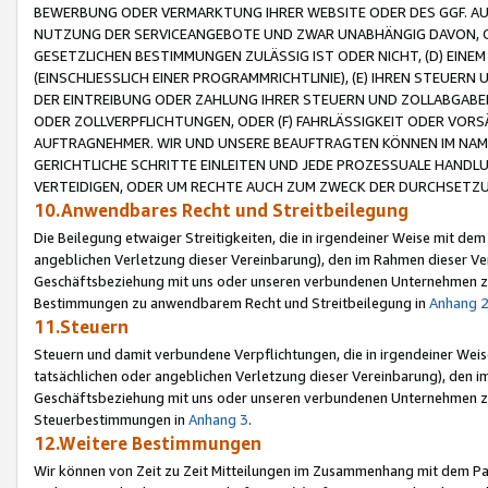
BEWERBUNG ODER VERMARKTUNG IHRER WEBSITE ODER DES GGF. AUF 
NUTZUNG DER SERVICEANGEBOTE UND ZWAR UNABHÄNGIG DAVON, O
GESETZLICHEN BESTIMMUNGEN ZULÄSSIG IST ODER NICHT, (D) EINE
(EINSCHLIESSLICH EINER PROGRAMMRICHTLINIE), (E) IHREN STEUER
DER EINTREIBUNG ODER ZAHLUNG IHRER STEUERN UND ZOLLABGAB
ODER ZOLLVERPFLICHTUNGEN, ODER (F) FAHRLÄSSIGKEIT ODER VORS
AUFTRAGNEHMER. WIR UND UNSERE BEAUFTRAGTEN KÖNNEN IM NAME
GERICHTLICHE SCHRITTE EINLEITEN UND JEDE PROZESSUALE HAND
VERTEIDIGEN, ODER UM RECHTE AUCH ZUM ZWECK DER DURCHSETZU
10.Anwendbares Recht und Streitbeilegung
Die Beilegung etwaiger Streitigkeiten, die in irgendeiner Weise mit de
angeblichen Verletzung dieser Vereinbarung), den im Rahmen dieser Ve
Geschäftsbeziehung mit uns oder unseren verbundenen Unternehmen zu
Bestimmungen zu anwendbarem Recht und Streitbeilegung in
Anhang 
11.Steuern
Steuern und damit verbundene Verpflichtungen, die in irgendeiner Wei
tatsächlichen oder angeblichen Verletzung dieser Vereinbarung), den 
Geschäftsbeziehung mit uns oder unseren verbundenen Unternehmen z
Steuerbestimmungen in
Anhang 3
.
12.Weitere Bestimmungen
Wir können von Zeit zu Zeit Mitteilungen im Zusammenhang mit dem Par