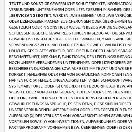
TEXTE UND SONSTIGE GEWERBLICHE SCHUTZRECHTE, INFORMATIONE
VERBUNDENEN UNTERNEHMEN ODER LIZENZGEBERN IM RAHMEN DES
„
SERVICEANGEBOTE
“), WERDEN „WIE BESEHEN“ UND „WIE VERFÜ
ODER LIZENZGEBER MACHEN ZUSICHERUNGEN ODER ÜBERNEHMEN GEW
GESETZLICH ODER IN SONSTIGER WEISE, IN BEZUG AUF DIE SERVI
SCHLIESSEN JEGLICHE GEWÄHRLEISTUNGEN IN BEZUG AUF DIE SERVI
GEWÄHRLEISTUNGEN BEZÜGLICH RECHTSMÄNGELN, MARKTGÄNGIGKEIT
VERWENDUNGSZWECK, NICHTVERLETZUNG SOWIE GEWÄHRLEISTUNGEN 
ÜBLICHEN GESCHÄFTSVERKEHR, DER LEISTUNG ODER HANDELSBRÄUCH
BESCHAFFENHEIT, MERKMALE, FUNKTIONEN, DEN LEISTUNGSUMFANG 
NOCH UNSERE VERBUNDENEN UNTERNEHMEN ODER LIZENZGEBER GEWÄ
BESCHRIEBEN DURCHGÄNGIG BZW. AUF BESTIMMTE ART UND WEISE
KORREKT, FEHLERFREI ODER FREI VON SCHÄDLICHEN KOMPONENTEN
HAFTEN FÜR: (A) FEHLER, UNGENAUIGKEITEN, VIREN, SCHADSOFTW
SYSTEMABSTÜRZE; ODER (B) UNBERECHTIGTE ZUGRIFFE AUF BZW. 
WEBSITE ODER VON DATEN, BILDERN, TEXTEN ODER SONSTIGEN INF
ODER EINER ANDEREN NATÜRLICHEN ODER JURISTISCHEN PERSON OD
GEWÄHRLEISTUNGSANSPRÜCHE, ES SEIN DENN, DIESE SIND IN DIES
UNSERE VERBUNDENEN UNTERNEHMEN ODER LIZENZGEBER FÜR EN
AUFGRUND (X) DES VERLUSTS VON VORAUSSICHTLICHEN GEWINNEN
VORTEILEN SOWIE (Y) VON INVESTITIONEN, AUFWENDUNGEN ODER VE
PARTNERPROGRAMM VORNEHMEN BZW. ÜBERNEHMEN ODER (Z) DER 