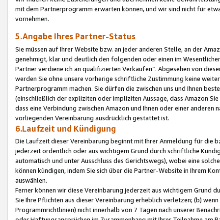
mit dem Partnerprogramm erwarten können, und wir sind nicht für etwa
vornehmen.
5.Angabe Ihres Partner-Status
Sie müssen auf Ihrer Website bzw. an jeder anderen Stelle, an der Am
genehmigt, klar und deutlich den folgenden oder einen im Wesentlichen
Partner verdiene ich an qualifizierten Verkäufen“. Abgesehen von die
werden Sie ohne unsere vorherige schriftliche Zustimmung keine weite
Partnerprogramm machen. Sie dürfen die zwischen uns und Ihnen best
(einschließlich der expliziten oder impliziten Aussage, dass Amazon Si
dass eine Verbindung zwischen Amazon und Ihnen oder einer anderen natü
vorliegenden Vereinbarung ausdrücklich gestattet ist.
6.Laufzeit und Kündigung
Die Laufzeit dieser Vereinbarung beginnt mit Ihrer Anmeldung für die 
jederzeit ordentlich oder aus wichtigem Grund durch schriftliche Kündi
automatisch und unter Ausschluss des Gerichtswegs), wobei eine solch
können kündigen, indem Sie sich über die Partner-Website in Ihrem Ko
auswählen.
Ferner können wir diese Vereinbarung jederzeit aus wichtigem Grund dur
Sie Ihre Pflichten aus dieser Vereinbarung erheblich verletzen; (b) wen
Programmrichtlinien) nicht innerhalb von 7 Tagen nach unserer Benachr
oder Haftungsansprüchen im Zusammenhang mit Ihrer Teilnahme am Pa