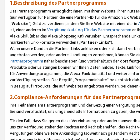
1.Beschreibung des Partnerprogramms
Das Partnerprogramm ermöglicht Ihnen, mit Ihrer Website, Ihren nutzer
(nur verfügbar für Partner, die eine Partner-ID für die Amazon UK We
„
Website
“) Geld zu verdienen, indem Sie Ihre Website mit einer der in
ist, einer anderen im
Vergütungskatalog für das Partnerprogramm
enth
Alexa Skill (über das Alexa Shopping Kit) verlinken. Entsprechende Lin
markierten Link-Formate verwenden („
Partner-Links
“).
Wenn unsere Kunden die Partner-Links anklicken oder sich damit verbi
angeboten werden, oder andere Handlungen vornehmen, können Sie eine
Partnerprogramm
näher beschrieben (und vorbehaltlich der dort festg
Produkte oder Leistungen können wir Ihnen Daten, Bilder, Texte, Linkfo
für Anwendungsprogramme, die Alexa-Funktionalität und weitere Inf
zur Verfügung stellen. Der Begriff „Programminhalte“ bezieht sich dabe
in Bezug auf Produkte, die auf Websites angeboten werden, bei denen 
2.Compliance-Anforderungen für das Partnerprog
Ihre Teilnahme am Partnerprogramm und der Bezug einer Vergütung setz
Sie sind verpflichtet, uns umgehend alle Informationen zu geben, die w
Für den Fall, dass Sie gegen diese Vereinbarung oder andere anwendba
uns zur Verfügung stehenden Rechten und Rechtsbehelfen, das Recht vo
Vergütungen ohne weitere Ankündigung (soweit nach geltendem Recht z
entsprechende Vergütungen zu haben) und zwar unabhängig davon, ob 