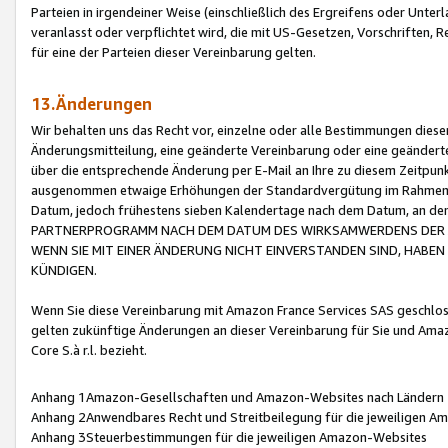
Parteien in irgendeiner Weise (einschließlich des Ergreifens oder Unt
veranlasst oder verpflichtet wird, die mit US-Gesetzen, Vorschriften,
für eine der Parteien dieser Vereinbarung gelten.
13.Änderungen
Wir behalten uns das Recht vor, einzelne oder alle Bestimmungen diese
Änderungsmitteilung, eine geänderte Vereinbarung oder eine geänderte 
über die entsprechende Änderung per E-Mail an Ihre zu diesem Zeitpun
ausgenommen etwaige Erhöhungen der Standardvergütung im Rahmen
Datum, jedoch frühestens sieben Kalendertage nach dem Datum, an de
PARTNERPROGRAMM NACH DEM DATUM DES WIRKSAMWERDENS DER Ä
WENN SIE MIT EINER ÄNDERUNG NICHT EINVERSTANDEN SIND, HABEN S
KÜNDIGEN.
Wenn Sie diese Vereinbarung mit Amazon France Services SAS geschlo
gelten zukünftige Änderungen an dieser Vereinbarung für Sie und Ama
Core S.à r.l. bezieht.
Anhang 1Amazon-Gesellschaften und Amazon-Websites nach Ländern
Anhang 2Anwendbares Recht und Streitbeilegung für die jeweiligen 
Anhang 3Steuerbestimmungen für die jeweiligen Amazon-Websites