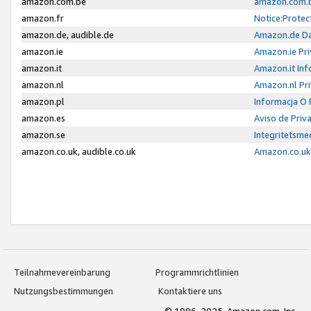
amazon.com.be
amazon.com.b
amazon.fr
Notice:Protec
amazon.de, audible.de
Amazon.de Da
amazon.ie
Amazon.ie Pri
amazon.it
Amazon.it Inf
amazon.nl
Amazon.nl Pri
amazon.pl
Informacja O
amazon.es
Aviso de Priv
amazon.se
Integritetsm
amazon.co.uk, audible.co.uk
Amazon.co.uk 
Teilnahmevereinbarung
Programmrichtlinien
Nutzungsbestimmungen
Kontaktiere uns