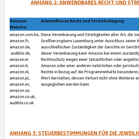
ANHANG 2: ANWENDBARES RECHT UND STRE
Amazon-
Anwendbares Recht und Streitbeilegung
Website
amazon.com.be,
Diese Vereinbarung und Streitigkeiten aller Art, die 
amazon.fr,
Großherzogtums Luxemburg unter Ausschluss seiner Kol
amazon.de,
ausschließlichen Zuständigkeit der Gerichte im Geri
audible.de,
dieser Vereinbarung kann Amazon bei einem zuständig
amazon.ie
Rechtsschutz wegen einer tatsächlichen oder angebli
amazon.it,
Amazon oder einer anderen natürlichen oder juristisc
amazon.nl,
Rechte in Bezug auf die Programminhalte besonderer,
amazon.pl,
Wert darstellen, dessen Verlust nicht ohne Weiteres e
amazon.es,
ausgeglichen werden kann.
amazon.se,
amazon.co.uk,
audible.co.uk
ANHANG 3: STEUERBESTIMMUNGEN FÜR DIE JEWEIL