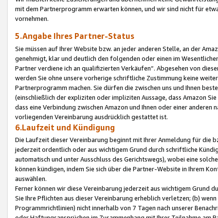
mit dem Partnerprogramm erwarten können, und wir sind nicht für etwa
vornehmen.
5.Angabe Ihres Partner-Status
Sie müssen auf Ihrer Website bzw. an jeder anderen Stelle, an der Am
genehmigt, klar und deutlich den folgenden oder einen im Wesentlichen
Partner verdiene ich an qualifizierten Verkäufen“. Abgesehen von die
werden Sie ohne unsere vorherige schriftliche Zustimmung keine weite
Partnerprogramm machen. Sie dürfen die zwischen uns und Ihnen best
(einschließlich der expliziten oder impliziten Aussage, dass Amazon Si
dass eine Verbindung zwischen Amazon und Ihnen oder einer anderen natü
vorliegenden Vereinbarung ausdrücklich gestattet ist.
6.Laufzeit und Kündigung
Die Laufzeit dieser Vereinbarung beginnt mit Ihrer Anmeldung für die 
jederzeit ordentlich oder aus wichtigem Grund durch schriftliche Kündi
automatisch und unter Ausschluss des Gerichtswegs), wobei eine solch
können kündigen, indem Sie sich über die Partner-Website in Ihrem Ko
auswählen.
Ferner können wir diese Vereinbarung jederzeit aus wichtigem Grund dur
Sie Ihre Pflichten aus dieser Vereinbarung erheblich verletzen; (b) wen
Programmrichtlinien) nicht innerhalb von 7 Tagen nach unserer Benachr
oder Haftungsansprüchen im Zusammenhang mit Ihrer Teilnahme am Pa