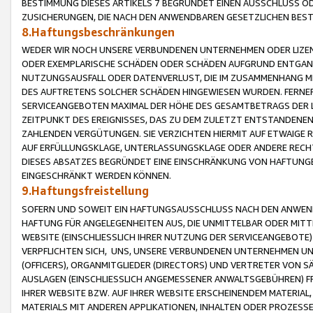
BESTIMMUNG DIESES ARTIKELS 7 BEGRÜNDET EINEN AUSSCHLUSS 
ZUSICHERUNGEN, DIE NACH DEN ANWENDBAREN GESETZLICHEN BE
8.Haftungsbeschränkungen
WEDER WIR NOCH UNSERE VERBUNDENEN UNTERNEHMEN ODER LIZEN
ODER EXEMPLARISCHE SCHÄDEN ODER SCHÄDEN AUFGRUND ENTGANG
NUTZUNGSAUSFALL ODER DATENVERLUST, DIE IM ZUSAMMENHANG MI
DES AUFTRETENS SOLCHER SCHÄDEN HINGEWIESEN WURDEN. FERN
SERVICEANGEBOTEN MAXIMAL DER HÖHE DES GESAMTBETRAGS DER 
ZEITPUNKT DES EREIGNISSES, DAS ZU DEM ZULETZT ENTSTANDENE
ZAHLENDEN VERGÜTUNGEN. SIE VERZICHTEN HIERMIT AUF ETWAIGE 
AUF ERFÜLLUNGSKLAGE, UNTERLASSUNGSKLAGE ODER ANDERE RECHT
DIESES ABSATZES BEGRÜNDET EINE EINSCHRÄNKUNG VON HAFTUNG
EINGESCHRÄNKT WERDEN KÖNNEN.
9.Haftungsfreistellung
SOFERN UND SOWEIT EIN HAFTUNGSAUSSCHLUSS NACH DEN ANWENDB
HAFTUNG FÜR ANGELEGENHEITEN AUS, DIE UNMITTELBAR ODER MITT
WEBSITE (EINSCHLIESSLICH IHRER NUTZUNG DER SERVICEANGEBOTE)
VERPFLICHTEN SICH, UNS, UNSERE VERBUNDENEN UNTERNEHMEN UN
(OFFICERS), ORGANMITGLIEDER (DIRECTORS) UND VERTRETER VON 
AUSLAGEN (EINSCHLIESSLICH ANGEMESSENER ANWALTSGEBÜHREN) FR
IHRER WEBSITE BZW. AUF IHRER WEBSITE ERSCHEINENDEM MATERIAL
MATERIALS MIT ANDEREN APPLIKATIONEN, INHALTEN ODER PROZESSE