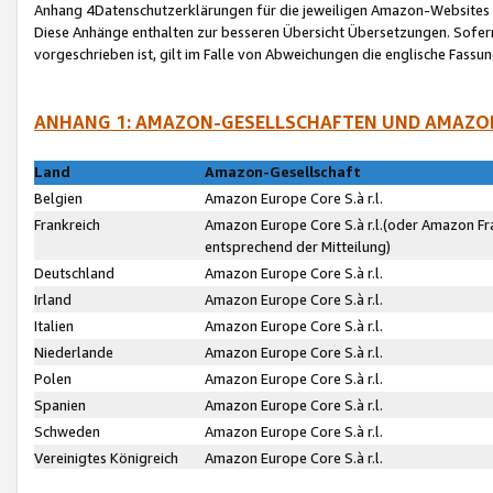
Anhang 4Datenschutzerklärungen für die jeweiligen Amazon-Websites
Diese Anhänge enthalten zur besseren Übersicht Übersetzungen. Sofe
vorgeschrieben ist, gilt im Falle von Abweichungen die englische Fass
ANHANG 1: AMAZON-GESELLSCHAFTEN UND AMAZO
Land
Amazon-Gesellschaft
Belgien
Amazon Europe Core S.à r.l.
Frankreich
Amazon Europe Core S.à r.l.(oder Amazon Fr
entsprechend der Mitteilung)
Deutschland
Amazon Europe Core S.à r.l.
Irland
Amazon Europe Core S.à r.l.
Italien
Amazon Europe Core S.à r.l.
Niederlande
Amazon Europe Core S.à r.l.
Polen
Amazon Europe Core S.à r.l.
Spanien
Amazon Europe Core S.à r.l.
Schweden
Amazon Europe Core S.à r.l.
Vereinigtes Königreich
Amazon Europe Core S.à r.l.