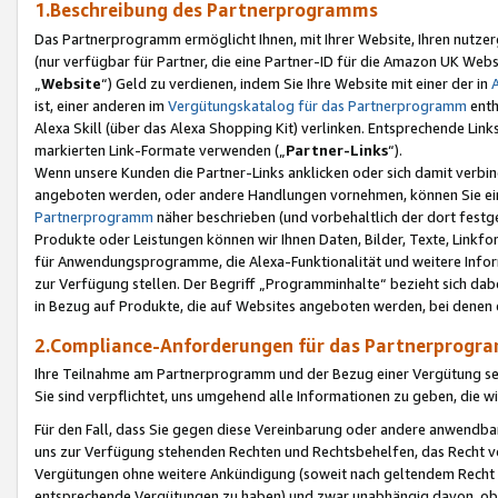
1.Beschreibung des Partnerprogramms
Das Partnerprogramm ermöglicht Ihnen, mit Ihrer Website, Ihren nutzer
(nur verfügbar für Partner, die eine Partner-ID für die Amazon UK We
„
Website
“) Geld zu verdienen, indem Sie Ihre Website mit einer der in
ist, einer anderen im
Vergütungskatalog für das Partnerprogramm
enth
Alexa Skill (über das Alexa Shopping Kit) verlinken. Entsprechende Lin
markierten Link-Formate verwenden („
Partner-Links
“).
Wenn unsere Kunden die Partner-Links anklicken oder sich damit verbi
angeboten werden, oder andere Handlungen vornehmen, können Sie eine
Partnerprogramm
näher beschrieben (und vorbehaltlich der dort festg
Produkte oder Leistungen können wir Ihnen Daten, Bilder, Texte, Linkfo
für Anwendungsprogramme, die Alexa-Funktionalität und weitere Inf
zur Verfügung stellen. Der Begriff „Programminhalte“ bezieht sich dabe
in Bezug auf Produkte, die auf Websites angeboten werden, bei denen 
2.Compliance-Anforderungen für das Partnerprog
Ihre Teilnahme am Partnerprogramm und der Bezug einer Vergütung setz
Sie sind verpflichtet, uns umgehend alle Informationen zu geben, die w
Für den Fall, dass Sie gegen diese Vereinbarung oder andere anwendba
uns zur Verfügung stehenden Rechten und Rechtsbehelfen, das Recht vo
Vergütungen ohne weitere Ankündigung (soweit nach geltendem Recht z
entsprechende Vergütungen zu haben) und zwar unabhängig davon, ob 