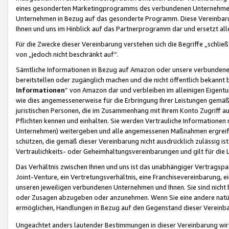
eines gesonderten Marketingprogramms des verbundenen Unternehmens
Unternehmen in Bezug auf das gesonderte Programm. Diese Vereinbarung
Ihnen und uns im Hinblick auf das Partnerprogramm dar und ersetzt al
Für die Zwecke dieser Vereinbarung verstehen sich die Begriffe „schließ
von „jedoch nicht beschränkt auf“.
Sämtliche Informationen in Bezug auf Amazon oder unsere verbunde
bereitstellen oder zugänglich machen und die nicht öffentlich bekannt bz
Informationen
“ von Amazon dar und verbleiben im alleinigen Eigent
wie dies angemessenerweise für die Erbringung Ihrer Leistungen gemäß d
juristischen Personen, die im Zusammenhang mit Ihrem Konto Zugriff au
Pflichten kennen und einhalten. Sie werden Vertrauliche Informationen 
Unternehmen) weitergeben und alle angemessenen Maßnahmen ergreifen
schützen, die gemäß dieser Vereinbarung nicht ausdrücklich zulässig is
Vertraulichkeits- oder Geheimhaltungsvereinbarungen und gilt für die
Das Verhältnis zwischen Ihnen und uns ist das unabhängiger Vertragspa
Joint-Venture, ein Vertretungsverhältnis, eine Franchisevereinbarung, 
unseren jeweiligen verbundenen Unternehmen und Ihnen. Sie sind ni
oder Zusagen abzugeben oder anzunehmen. Wenn Sie eine andere natürli
ermöglichen, Handlungen in Bezug auf den Gegenstand dieser Vereinbar
Ungeachtet anders lautender Bestimmungen in dieser Vereinbarung wird