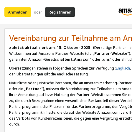
Anmelden
Registrieren
oder
Vereinbarung zur Teilnahme am 
zuletzt aktualisiert am
:
15. Oktober 2025
(Derzeitige Partner - 
Willkommen auf Amazons Partner-Website (die „
Partner-Website
“)
genannten Amazon-Gesellschaften („
Amazon
“ oder „
uns
“ oder ähnli
Übersetzungen stehen in folgenden Sprachen zur Verfügung :
Englisch
,
den Übersetzungen gilt die englische Fassung.
Natürliche oder juristische Personen, die an unserem Marketing-Partn
oder ein „
Partner
“), müssen die Vereinbarung zur Teilnahme am Ama
Ihrer Anmeldung auf bzw. Nutzung der Partner-Website stimmen Sie die
zu, die durch Bezugnahme einen wesentlichen Bestandteil dieser Verei
Partnerprogramm, die IP-Lizenz für das Partnerprogramm, den Vergütu
Partnerprogramm). Inhalte, die du auf der Website Amazon.com veröffe
des Verbots von Kundenrezensionen, die gegen eine Vergütung erstellt, 
durch.