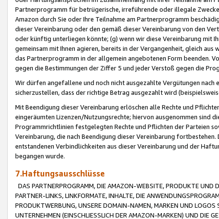
Partnerprogramm für betrügerische, irreführende oder illegale Zwecke
Amazon durch Sie oder Ihre Teilnahme am Partnerprogramm beschädig
dieser Vereinbarung oder den gemäß dieser Vereinbarung von den Vertr
oder künftig unterliegen könnte; (g) wenn wir diese Vereinbarung mit I
gemeinsam mit Ihnen agieren, bereits in der Vergangenheit, gleich aus
das Partnerprogramm in der allgemein angebotenen Form beenden. Vors
gegen die Bestimmungen der Ziffer 5 und jeder Verstoß gegen die Prog
Wir dürfen angefallene und noch nicht ausgezahlte Vergütungen nach 
sicherzustellen, dass der richtige Betrag ausgezahlt wird (beispielsw
Mit Beendigung dieser Vereinbarung erlöschen alle Rechte und Pflichte
eingeräumten Lizenzen/Nutzungsrechte; hiervon ausgenommen sind die in 
Programmrichtlinien festgelegten Rechte und Pflichten der Parteien sow
Vereinbarung, die nach Beendigung dieser Vereinbarung fortbestehen. D
entstandenen Verbindlichkeiten aus dieser Vereinbarung und der Haft
begangen wurde.
7.Haftungsausschlüsse
DAS PARTNERPROGRAMM, DIE AMAZON-WEBSITE, PRODUKTE UND DI
PARTNER-LINKS, LINKFORMATE, INHALTE, DIE ANWENDUNGSPROGR
PRODUKTWERBUNG, UNSERE DOMAIN-NAMEN, MARKEN UND LOGOS S
UNTERNEHMEN (EINSCHLIESSLICH DER AMAZON-MARKEN) UND DIE GE