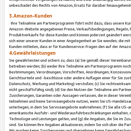
unbeschadet des Rechts von Amazon, Ersatz für darüber hinausgehen
3.Amazon-Kunden
Ihre Teilnahme am Partnerprogramm führt nicht dazu, dass unsere Kun
Amazon-Website angegebenen Preise, Verkaufsbedingungen, Regeln, Ri
Produktverkäufe für diese Kunden und können jederzeit geändert werde
sich einer unserer Kunden in einer Angelegenheit an Sie wenden, die 
Kunden mitteilen, dass er für Kundenservice-Fragen den auf der Ama
4.Gewährleistungen
Sie gewährleisten und sichern zu, dass (a) Sie gemäß dieser Vereinba
betreiben werden; (b) weder Ihre Teilnahme am Partnerprogramm noch d
Bestimmungen, Verordnungen, Vorschriften, Anordnungen, Konzessionen,
Gerichtsurteile und -beschlüsse oder andere Auflagen einer für Sie zu
Datenschutz, Werbung und Marketing) verstoßen; (c) Sie rechtswirksam 
nicht geschäftsfähig sind); (d) Sie den Nutzen der Teilnahme am Partne
Zusicherungen, Garantien oder Aussagen verlassen, die in dieser Verein
teilnehmen und keine Serviceangebote nutzen, wenn Sie US-Handelssa
unterliegen, in dem Sie Serviceangebote wahrnehmen; (f) Sie alle US
amerikanische Ausfuhr- und Wiederausfuhrbeschränkungen einhalten, 
Technologie und Leistungen gelten, und (g) die Angaben, die Sie im 
sind. Sie können Ihre Angaben aktualisieren, indem Sie sich über die 
Wir machen keine Zusicherungen und übernehmen keine Gewährleistun