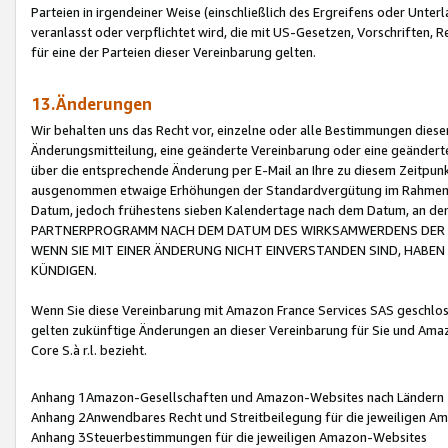
Parteien in irgendeiner Weise (einschließlich des Ergreifens oder Unt
veranlasst oder verpflichtet wird, die mit US-Gesetzen, Vorschriften,
für eine der Parteien dieser Vereinbarung gelten.
13.Änderungen
Wir behalten uns das Recht vor, einzelne oder alle Bestimmungen diese
Änderungsmitteilung, eine geänderte Vereinbarung oder eine geänderte 
über die entsprechende Änderung per E-Mail an Ihre zu diesem Zeitpun
ausgenommen etwaige Erhöhungen der Standardvergütung im Rahmen
Datum, jedoch frühestens sieben Kalendertage nach dem Datum, an de
PARTNERPROGRAMM NACH DEM DATUM DES WIRKSAMWERDENS DER Ä
WENN SIE MIT EINER ÄNDERUNG NICHT EINVERSTANDEN SIND, HABEN S
KÜNDIGEN.
Wenn Sie diese Vereinbarung mit Amazon France Services SAS geschlo
gelten zukünftige Änderungen an dieser Vereinbarung für Sie und Ama
Core S.à r.l. bezieht.
Anhang 1Amazon-Gesellschaften und Amazon-Websites nach Ländern
Anhang 2Anwendbares Recht und Streitbeilegung für die jeweiligen 
Anhang 3Steuerbestimmungen für die jeweiligen Amazon-Websites