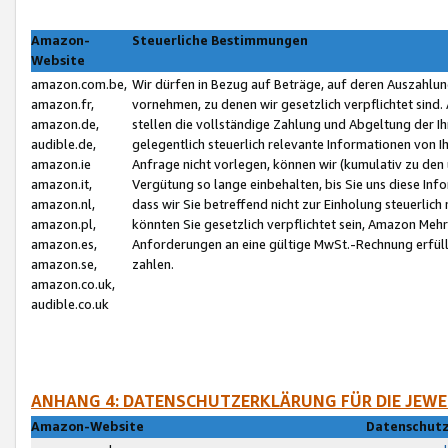
Amazon-
Steuerliche Bestimmungen
Website
amazon.com.be,
Wir dürfen in Bezug auf Beträge, auf deren Auszahlun
amazon.fr,
vornehmen, zu denen wir gesetzlich verpflichtet sind
amazon.de,
stellen die vollständige Zahlung und Abgeltung der 
audible.de,
gelegentlich steuerlich relevante Informationen von I
amazon.ie
Anfrage nicht vorlegen, können wir (kumulativ zu de
amazon.it,
Vergütung so lange einbehalten, bis Sie uns diese Inf
amazon.nl,
dass wir Sie betreffend nicht zur Einholung steuerlich 
amazon.pl,
könnten Sie gesetzlich verpflichtet sein, Amazon Meh
amazon.es,
Anforderungen an eine gültige MwSt.-Rechnung erfüllt
amazon.se,
zahlen.
amazon.co.uk,
audible.co.uk
ANHANG 4: DATENSCHUTZERKLÄRUNG FÜR DIE JEWE
Amazon-Website
Datenschutz