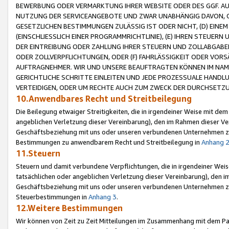
BEWERBUNG ODER VERMARKTUNG IHRER WEBSITE ODER DES GGF. AUF 
NUTZUNG DER SERVICEANGEBOTE UND ZWAR UNABHÄNGIG DAVON, O
GESETZLICHEN BESTIMMUNGEN ZULÄSSIG IST ODER NICHT, (D) EINE
(EINSCHLIESSLICH EINER PROGRAMMRICHTLINIE), (E) IHREN STEUER
DER EINTREIBUNG ODER ZAHLUNG IHRER STEUERN UND ZOLLABGAB
ODER ZOLLVERPFLICHTUNGEN, ODER (F) FAHRLÄSSIGKEIT ODER VORS
AUFTRAGNEHMER. WIR UND UNSERE BEAUFTRAGTEN KÖNNEN IM NAME
GERICHTLICHE SCHRITTE EINLEITEN UND JEDE PROZESSUALE HAND
VERTEIDIGEN, ODER UM RECHTE AUCH ZUM ZWECK DER DURCHSETZU
10.Anwendbares Recht und Streitbeilegung
Die Beilegung etwaiger Streitigkeiten, die in irgendeiner Weise mit de
angeblichen Verletzung dieser Vereinbarung), den im Rahmen dieser Ve
Geschäftsbeziehung mit uns oder unseren verbundenen Unternehmen zu
Bestimmungen zu anwendbarem Recht und Streitbeilegung in
Anhang 
11.Steuern
Steuern und damit verbundene Verpflichtungen, die in irgendeiner Wei
tatsächlichen oder angeblichen Verletzung dieser Vereinbarung), den 
Geschäftsbeziehung mit uns oder unseren verbundenen Unternehmen z
Steuerbestimmungen in
Anhang 3
.
12.Weitere Bestimmungen
Wir können von Zeit zu Zeit Mitteilungen im Zusammenhang mit dem Par