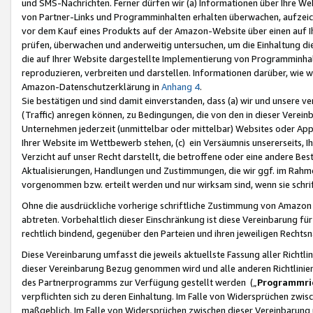
und SMS-Nachrichten. Ferner dürfen wir (a) Informationen über Ihre We
von Partner-Links und Programminhalten erhalten überwachen, aufzei
vor dem Kauf eines Produkts auf der Amazon-Website über einen auf Ih
prüfen, überwachen und anderweitig untersuchen, um die Einhaltung dies
die auf Ihrer Website dargestellte Implementierung von Programminhalt
reproduzieren, verbreiten und darstellen. Informationen darüber, wie w
Amazon-Datenschutzerklärung in
Anhang 4
.
Sie bestätigen und sind damit einverstanden, dass (a) wir und unsere 
(Traffic) anregen können, zu Bedingungen, die von den in dieser Vere
Unternehmen jederzeit (unmittelbar oder mittelbar) Websites oder Appl
Ihrer Website im Wettbewerb stehen, (c) ein Versäumnis unsererseits, I
Verzicht auf unser Recht darstellt, die betroffene oder eine andere B
Aktualisierungen, Handlungen und Zustimmungen, die wir ggf. im Rahme
vorgenommen bzw. erteilt werden und nur wirksam sind, wenn sie schri
Ohne die ausdrückliche vorherige schriftliche Zustimmung von Amazon
abtreten. Vorbehaltlich dieser Einschränkung ist diese Vereinbarung f
rechtlich bindend, gegenüber den Parteien und ihren jeweiligen Rech
Diese Vereinbarung umfasst die jeweils aktuellste Fassung aller Richtli
dieser Vereinbarung Bezug genommen wird und alle anderen Richtlinie
des Partnerprogramms zur Verfügung gestellt werden („
Programmric
verpflichten sich zu deren Einhaltung. Im Falle von Widersprüchen zwi
maßgeblich. Im Falle von Widersprüchen zwischen dieser Vereinbarun