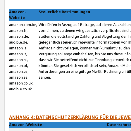
Amazon-
Steuerliche Bestimmungen
Website
amazon.com.be,
Wir dürfen in Bezug auf Beträge, auf deren Auszahlun
amazon.fr,
vornehmen, zu denen wir gesetzlich verpflichtet sind
amazon.de,
stellen die vollständige Zahlung und Abgeltung der 
audible.de,
gelegentlich steuerlich relevante Informationen von I
amazon.ie
Anfrage nicht vorlegen, können wir (kumulativ zu de
amazon.it,
Vergütung so lange einbehalten, bis Sie uns diese Inf
amazon.nl,
dass wir Sie betreffend nicht zur Einholung steuerlich 
amazon.pl,
könnten Sie gesetzlich verpflichtet sein, Amazon Meh
amazon.es,
Anforderungen an eine gültige MwSt.-Rechnung erfüllt
amazon.se,
zahlen.
amazon.co.uk,
audible.co.uk
ANHANG 4: DATENSCHUTZERKLÄRUNG FÜR DIE JEWE
Amazon-Website
Datenschutz