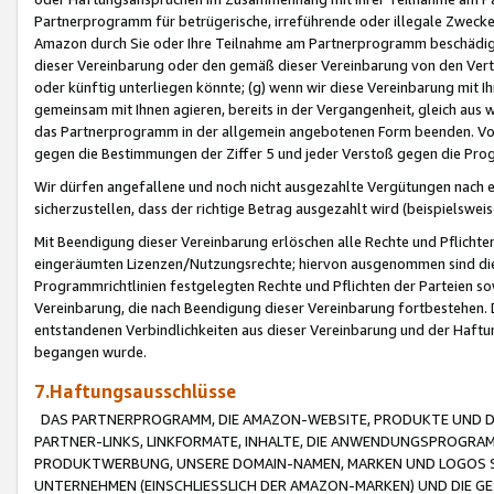
Partnerprogramm für betrügerische, irreführende oder illegale Zwecke
Amazon durch Sie oder Ihre Teilnahme am Partnerprogramm beschädig
dieser Vereinbarung oder den gemäß dieser Vereinbarung von den Vertr
oder künftig unterliegen könnte; (g) wenn wir diese Vereinbarung mit I
gemeinsam mit Ihnen agieren, bereits in der Vergangenheit, gleich aus
das Partnerprogramm in der allgemein angebotenen Form beenden. Vors
gegen die Bestimmungen der Ziffer 5 und jeder Verstoß gegen die Prog
Wir dürfen angefallene und noch nicht ausgezahlte Vergütungen nach 
sicherzustellen, dass der richtige Betrag ausgezahlt wird (beispielsw
Mit Beendigung dieser Vereinbarung erlöschen alle Rechte und Pflichte
eingeräumten Lizenzen/Nutzungsrechte; hiervon ausgenommen sind die in 
Programmrichtlinien festgelegten Rechte und Pflichten der Parteien sow
Vereinbarung, die nach Beendigung dieser Vereinbarung fortbestehen. D
entstandenen Verbindlichkeiten aus dieser Vereinbarung und der Haft
begangen wurde.
7.Haftungsausschlüsse
DAS PARTNERPROGRAMM, DIE AMAZON-WEBSITE, PRODUKTE UND DI
PARTNER-LINKS, LINKFORMATE, INHALTE, DIE ANWENDUNGSPROGR
PRODUKTWERBUNG, UNSERE DOMAIN-NAMEN, MARKEN UND LOGOS S
UNTERNEHMEN (EINSCHLIESSLICH DER AMAZON-MARKEN) UND DIE GE