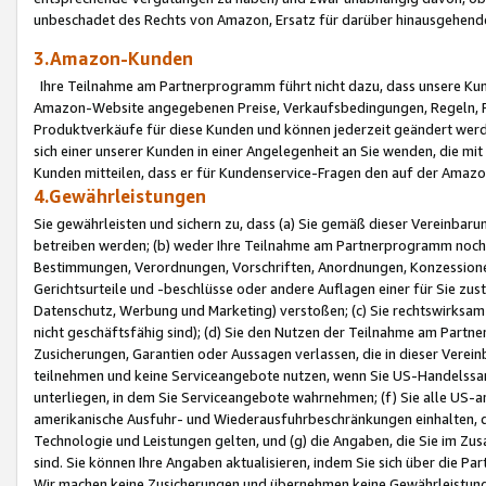
unbeschadet des Rechts von Amazon, Ersatz für darüber hinausgehen
3.Amazon-Kunden
Ihre Teilnahme am Partnerprogramm führt nicht dazu, dass unsere Kun
Amazon-Website angegebenen Preise, Verkaufsbedingungen, Regeln, Ri
Produktverkäufe für diese Kunden und können jederzeit geändert werde
sich einer unserer Kunden in einer Angelegenheit an Sie wenden, die 
Kunden mitteilen, dass er für Kundenservice-Fragen den auf der Ama
4.Gewährleistungen
Sie gewährleisten und sichern zu, dass (a) Sie gemäß dieser Vereinba
betreiben werden; (b) weder Ihre Teilnahme am Partnerprogramm noch d
Bestimmungen, Verordnungen, Vorschriften, Anordnungen, Konzessionen,
Gerichtsurteile und -beschlüsse oder andere Auflagen einer für Sie zu
Datenschutz, Werbung und Marketing) verstoßen; (c) Sie rechtswirksam 
nicht geschäftsfähig sind); (d) Sie den Nutzen der Teilnahme am Partne
Zusicherungen, Garantien oder Aussagen verlassen, die in dieser Verein
teilnehmen und keine Serviceangebote nutzen, wenn Sie US-Handelssa
unterliegen, in dem Sie Serviceangebote wahrnehmen; (f) Sie alle US
amerikanische Ausfuhr- und Wiederausfuhrbeschränkungen einhalten, 
Technologie und Leistungen gelten, und (g) die Angaben, die Sie im 
sind. Sie können Ihre Angaben aktualisieren, indem Sie sich über die 
Wir machen keine Zusicherungen und übernehmen keine Gewährleistun