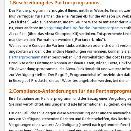
1.Beschreibung des Partnerprogramms
Das Partnerprogramm ermöglicht Ihnen, mit Ihrer Website, Ihren nutzer
(nur verfügbar für Partner, die eine Partner-ID für die Amazon UK We
„
Website
“) Geld zu verdienen, indem Sie Ihre Website mit einer der in
ist, einer anderen im
Vergütungskatalog für das Partnerprogramm
enth
Alexa Skill (über das Alexa Shopping Kit) verlinken. Entsprechende Lin
markierten Link-Formate verwenden („
Partner-Links
“).
Wenn unsere Kunden die Partner-Links anklicken oder sich damit verbi
angeboten werden, oder andere Handlungen vornehmen, können Sie eine
Partnerprogramm
näher beschrieben (und vorbehaltlich der dort festg
Produkte oder Leistungen können wir Ihnen Daten, Bilder, Texte, Linkfo
für Anwendungsprogramme, die Alexa-Funktionalität und weitere Inf
zur Verfügung stellen. Der Begriff „Programminhalte“ bezieht sich dabe
in Bezug auf Produkte, die auf Websites angeboten werden, bei denen 
2.Compliance-Anforderungen für das Partnerprog
Ihre Teilnahme am Partnerprogramm und der Bezug einer Vergütung setz
Sie sind verpflichtet, uns umgehend alle Informationen zu geben, die w
Für den Fall, dass Sie gegen diese Vereinbarung oder andere anwendba
uns zur Verfügung stehenden Rechten und Rechtsbehelfen, das Recht vo
Vergütungen ohne weitere Ankündigung (soweit nach geltendem Recht z
entsprechende Vergütungen zu haben) und zwar unabhängig davon, ob 