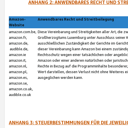
ANHANG 2: ANWENDBARES RECHT UND STRE
Amazon-
Anwendbares Recht und Streitbeilegung
Website
amazon.com.be,
Diese Vereinbarung und Streitigkeiten aller Art, die 
amazon.fr,
Großherzogtums Luxemburg unter Ausschluss seiner Kol
amazon.de,
ausschließlichen Zuständigkeit der Gerichte im Geri
audible.de,
dieser Vereinbarung kann Amazon bei einem zuständig
amazon.ie
Rechtsschutz wegen einer tatsächlichen oder angebli
amazon.it,
Amazon oder einer anderen natürlichen oder juristisc
amazon.nl,
Rechte in Bezug auf die Programminhalte besonderer,
amazon.pl,
Wert darstellen, dessen Verlust nicht ohne Weiteres e
amazon.es,
ausgeglichen werden kann.
amazon.se,
amazon.co.uk,
audible.co.uk
ANHANG 3: STEUERBESTIMMUNGEN FÜR DIE JEWEIL