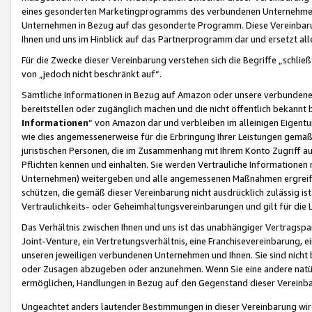
eines gesonderten Marketingprogramms des verbundenen Unternehmens
Unternehmen in Bezug auf das gesonderte Programm. Diese Vereinbarung
Ihnen und uns im Hinblick auf das Partnerprogramm dar und ersetzt al
Für die Zwecke dieser Vereinbarung verstehen sich die Begriffe „schließ
von „jedoch nicht beschränkt auf“.
Sämtliche Informationen in Bezug auf Amazon oder unsere verbunde
bereitstellen oder zugänglich machen und die nicht öffentlich bekannt bz
Informationen
“ von Amazon dar und verbleiben im alleinigen Eigent
wie dies angemessenerweise für die Erbringung Ihrer Leistungen gemäß d
juristischen Personen, die im Zusammenhang mit Ihrem Konto Zugriff au
Pflichten kennen und einhalten. Sie werden Vertrauliche Informationen 
Unternehmen) weitergeben und alle angemessenen Maßnahmen ergreifen
schützen, die gemäß dieser Vereinbarung nicht ausdrücklich zulässig is
Vertraulichkeits- oder Geheimhaltungsvereinbarungen und gilt für die
Das Verhältnis zwischen Ihnen und uns ist das unabhängiger Vertragspa
Joint-Venture, ein Vertretungsverhältnis, eine Franchisevereinbarung, 
unseren jeweiligen verbundenen Unternehmen und Ihnen. Sie sind ni
oder Zusagen abzugeben oder anzunehmen. Wenn Sie eine andere natürli
ermöglichen, Handlungen in Bezug auf den Gegenstand dieser Vereinbar
Ungeachtet anders lautender Bestimmungen in dieser Vereinbarung wird