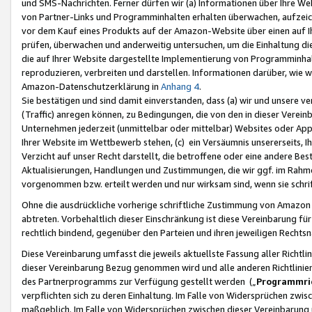
und SMS-Nachrichten. Ferner dürfen wir (a) Informationen über Ihre We
von Partner-Links und Programminhalten erhalten überwachen, aufzei
vor dem Kauf eines Produkts auf der Amazon-Website über einen auf Ih
prüfen, überwachen und anderweitig untersuchen, um die Einhaltung dies
die auf Ihrer Website dargestellte Implementierung von Programminhalt
reproduzieren, verbreiten und darstellen. Informationen darüber, wie w
Amazon-Datenschutzerklärung in
Anhang 4
.
Sie bestätigen und sind damit einverstanden, dass (a) wir und unsere 
(Traffic) anregen können, zu Bedingungen, die von den in dieser Vere
Unternehmen jederzeit (unmittelbar oder mittelbar) Websites oder Appl
Ihrer Website im Wettbewerb stehen, (c) ein Versäumnis unsererseits, I
Verzicht auf unser Recht darstellt, die betroffene oder eine andere B
Aktualisierungen, Handlungen und Zustimmungen, die wir ggf. im Rahme
vorgenommen bzw. erteilt werden und nur wirksam sind, wenn sie schri
Ohne die ausdrückliche vorherige schriftliche Zustimmung von Amazon
abtreten. Vorbehaltlich dieser Einschränkung ist diese Vereinbarung f
rechtlich bindend, gegenüber den Parteien und ihren jeweiligen Rech
Diese Vereinbarung umfasst die jeweils aktuellste Fassung aller Richtli
dieser Vereinbarung Bezug genommen wird und alle anderen Richtlinie
des Partnerprogramms zur Verfügung gestellt werden („
Programmric
verpflichten sich zu deren Einhaltung. Im Falle von Widersprüchen zwi
maßgeblich. Im Falle von Widersprüchen zwischen dieser Vereinbarun