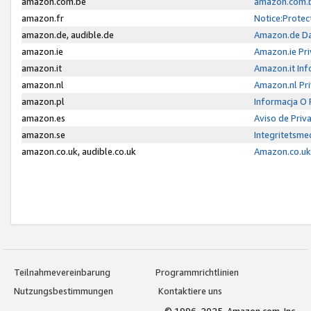
amazon.com.be
amazon.com.b
amazon.fr
Notice:Protec
amazon.de, audible.de
Amazon.de Da
amazon.ie
Amazon.ie Pri
amazon.it
Amazon.it Inf
amazon.nl
Amazon.nl Pri
amazon.pl
Informacja O
amazon.es
Aviso de Priv
amazon.se
Integritetsm
amazon.co.uk, audible.co.uk
Amazon.co.uk 
Teilnahmevereinbarung
Programmrichtlinien
Nutzungsbestimmungen
Kontaktiere uns