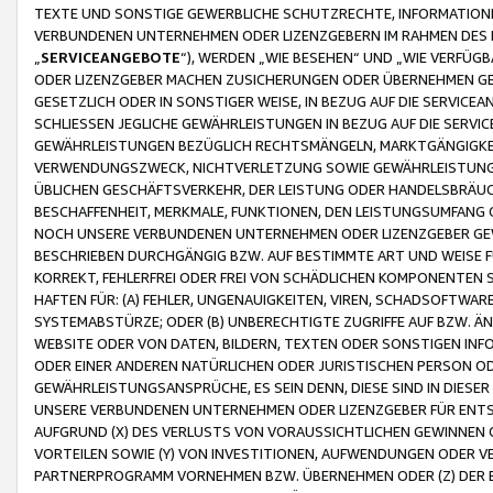
TEXTE UND SONSTIGE GEWERBLICHE SCHUTZRECHTE, INFORMATIONE
VERBUNDENEN UNTERNEHMEN ODER LIZENZGEBERN IM RAHMEN DES
„
SERVICEANGEBOTE
“), WERDEN „WIE BESEHEN“ UND „WIE VERFÜ
ODER LIZENZGEBER MACHEN ZUSICHERUNGEN ODER ÜBERNEHMEN GEW
GESETZLICH ODER IN SONSTIGER WEISE, IN BEZUG AUF DIE SERVI
SCHLIESSEN JEGLICHE GEWÄHRLEISTUNGEN IN BEZUG AUF DIE SERVI
GEWÄHRLEISTUNGEN BEZÜGLICH RECHTSMÄNGELN, MARKTGÄNGIGKEIT
VERWENDUNGSZWECK, NICHTVERLETZUNG SOWIE GEWÄHRLEISTUNGEN 
ÜBLICHEN GESCHÄFTSVERKEHR, DER LEISTUNG ODER HANDELSBRÄUCH
BESCHAFFENHEIT, MERKMALE, FUNKTIONEN, DEN LEISTUNGSUMFANG 
NOCH UNSERE VERBUNDENEN UNTERNEHMEN ODER LIZENZGEBER GEWÄ
BESCHRIEBEN DURCHGÄNGIG BZW. AUF BESTIMMTE ART UND WEISE
KORREKT, FEHLERFREI ODER FREI VON SCHÄDLICHEN KOMPONENTEN
HAFTEN FÜR: (A) FEHLER, UNGENAUIGKEITEN, VIREN, SCHADSOFTW
SYSTEMABSTÜRZE; ODER (B) UNBERECHTIGTE ZUGRIFFE AUF BZW. 
WEBSITE ODER VON DATEN, BILDERN, TEXTEN ODER SONSTIGEN INF
ODER EINER ANDEREN NATÜRLICHEN ODER JURISTISCHEN PERSON OD
GEWÄHRLEISTUNGSANSPRÜCHE, ES SEIN DENN, DIESE SIND IN DIES
UNSERE VERBUNDENEN UNTERNEHMEN ODER LIZENZGEBER FÜR EN
AUFGRUND (X) DES VERLUSTS VON VORAUSSICHTLICHEN GEWINNEN
VORTEILEN SOWIE (Y) VON INVESTITIONEN, AUFWENDUNGEN ODER VE
PARTNERPROGRAMM VORNEHMEN BZW. ÜBERNEHMEN ODER (Z) DER 