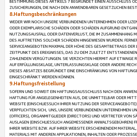
BESTIMMUNG DIESES ARTIKELS 7 BEGRÜNDET EINEN AUSSCHLUSS 
ZUSICHERUNGEN, DIE NACH DEN ANWENDBAREN GESETZLICHEN BE
8.Haftungsbeschränkungen
WEDER WIR NOCH UNSERE VERBUNDENEN UNTERNEHMEN ODER LIZEN
ODER EXEMPLARISCHE SCHÄDEN ODER SCHÄDEN AUFGRUND ENTGANG
NUTZUNGSAUSFALL ODER DATENVERLUST, DIE IM ZUSAMMENHANG MI
DES AUFTRETENS SOLCHER SCHÄDEN HINGEWIESEN WURDEN. FERN
SERVICEANGEBOTEN MAXIMAL DER HÖHE DES GESAMTBETRAGS DER 
ZEITPUNKT DES EREIGNISSES, DAS ZU DEM ZULETZT ENTSTANDENE
ZAHLENDEN VERGÜTUNGEN. SIE VERZICHTEN HIERMIT AUF ETWAIGE 
AUF ERFÜLLUNGSKLAGE, UNTERLASSUNGSKLAGE ODER ANDERE RECHT
DIESES ABSATZES BEGRÜNDET EINE EINSCHRÄNKUNG VON HAFTUNG
EINGESCHRÄNKT WERDEN KÖNNEN.
9.Haftungsfreistellung
SOFERN UND SOWEIT EIN HAFTUNGSAUSSCHLUSS NACH DEN ANWENDB
HAFTUNG FÜR ANGELEGENHEITEN AUS, DIE UNMITTELBAR ODER MITT
WEBSITE (EINSCHLIESSLICH IHRER NUTZUNG DER SERVICEANGEBOTE)
VERPFLICHTEN SICH, UNS, UNSERE VERBUNDENEN UNTERNEHMEN UN
(OFFICERS), ORGANMITGLIEDER (DIRECTORS) UND VERTRETER VON 
AUSLAGEN (EINSCHLIESSLICH ANGEMESSENER ANWALTSGEBÜHREN) FR
IHRER WEBSITE BZW. AUF IHRER WEBSITE ERSCHEINENDEM MATERIAL
MATERIALS MIT ANDEREN APPLIKATIONEN, INHALTEN ODER PROZESSE