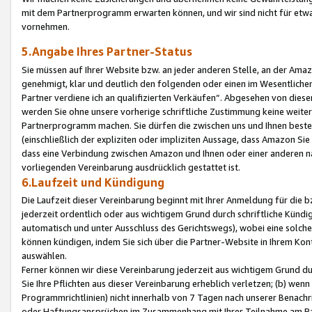
mit dem Partnerprogramm erwarten können, und wir sind nicht für etwa
vornehmen.
5.Angabe Ihres Partner-Status
Sie müssen auf Ihrer Website bzw. an jeder anderen Stelle, an der Am
genehmigt, klar und deutlich den folgenden oder einen im Wesentlichen
Partner verdiene ich an qualifizierten Verkäufen“. Abgesehen von die
werden Sie ohne unsere vorherige schriftliche Zustimmung keine weite
Partnerprogramm machen. Sie dürfen die zwischen uns und Ihnen best
(einschließlich der expliziten oder impliziten Aussage, dass Amazon Si
dass eine Verbindung zwischen Amazon und Ihnen oder einer anderen natü
vorliegenden Vereinbarung ausdrücklich gestattet ist.
6.Laufzeit und Kündigung
Die Laufzeit dieser Vereinbarung beginnt mit Ihrer Anmeldung für die 
jederzeit ordentlich oder aus wichtigem Grund durch schriftliche Kündi
automatisch und unter Ausschluss des Gerichtswegs), wobei eine solch
können kündigen, indem Sie sich über die Partner-Website in Ihrem Ko
auswählen.
Ferner können wir diese Vereinbarung jederzeit aus wichtigem Grund dur
Sie Ihre Pflichten aus dieser Vereinbarung erheblich verletzen; (b) wen
Programmrichtlinien) nicht innerhalb von 7 Tagen nach unserer Benachr
oder Haftungsansprüchen im Zusammenhang mit Ihrer Teilnahme am Pa