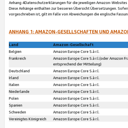
Anhang 4Datenschutzerklärungen für die jeweiligen Amazon-Websites
Diese Anhänge enthalten zur besseren Übersicht Übersetzungen. Sofe
vorgeschrieben ist, gilt im Falle von Abweichungen die englische Fass
ANHANG 1: AMAZON-GESELLSCHAFTEN UND AMAZO
Land
Amazon-Gesellschaft
Belgien
Amazon Europe Core S.à r.l.
Frankreich
Amazon Europe Core S.à r.l.(oder Amazon Fr
entsprechend der Mitteilung)
Deutschland
Amazon Europe Core S.à r.l.
Irland
Amazon Europe Core S.à r.l.
Italien
Amazon Europe Core S.à r.l.
Niederlande
Amazon Europe Core S.à r.l.
Polen
Amazon Europe Core S.à r.l.
Spanien
Amazon Europe Core S.à r.l.
Schweden
Amazon Europe Core S.à r.l.
Vereinigtes Königreich
Amazon Europe Core S.à r.l.