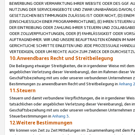
BEWERBUNG ODER VERMARKTUNG IHRER WEBSITE ODER DES GGF. AUF 
NUTZUNG DER SERVICEANGEBOTE UND ZWAR UNABHÄNGIG DAVON, O
GESETZLICHEN BESTIMMUNGEN ZULÄSSIG IST ODER NICHT, (D) EINE
(EINSCHLIESSLICH EINER PROGRAMMRICHTLINIE), (E) IHREN STEUER
DER EINTREIBUNG ODER ZAHLUNG IHRER STEUERN UND ZOLLABGAB
ODER ZOLLVERPFLICHTUNGEN, ODER (F) FAHRLÄSSIGKEIT ODER VORS
AUFTRAGNEHMER. WIR UND UNSERE BEAUFTRAGTEN KÖNNEN IM NAME
GERICHTLICHE SCHRITTE EINLEITEN UND JEDE PROZESSUALE HAND
VERTEIDIGEN, ODER UM RECHTE AUCH ZUM ZWECK DER DURCHSETZU
10.Anwendbares Recht und Streitbeilegung
Die Beilegung etwaiger Streitigkeiten, die in irgendeiner Weise mit de
angeblichen Verletzung dieser Vereinbarung), den im Rahmen dieser Ve
Geschäftsbeziehung mit uns oder unseren verbundenen Unternehmen zu
Bestimmungen zu anwendbarem Recht und Streitbeilegung in
Anhang 
11.Steuern
Steuern und damit verbundene Verpflichtungen, die in irgendeiner Wei
tatsächlichen oder angeblichen Verletzung dieser Vereinbarung), den 
Geschäftsbeziehung mit uns oder unseren verbundenen Unternehmen z
Steuerbestimmungen in
Anhang 3
.
12.Weitere Bestimmungen
Wir können von Zeit zu Zeit Mitteilungen im Zusammenhang mit dem Par