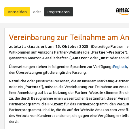
Anmelden
Registrieren
oder
Vereinbarung zur Teilnahme am 
zuletzt aktualisiert am
:
15. Oktober 2025
(Derzeitige Partner - 
Willkommen auf Amazons Partner-Website (die „
Partner-Website
“)
genannten Amazon-Gesellschaften („
Amazon
“ oder „
uns
“ oder ähnli
Übersetzungen stehen in folgenden Sprachen zur Verfügung :
Englisch
,
den Übersetzungen gilt die englische Fassung.
Natürliche oder juristische Personen, die an unserem Marketing-Partn
oder ein „
Partner
“), müssen die Vereinbarung zur Teilnahme am Ama
Ihrer Anmeldung auf bzw. Nutzung der Partner-Website stimmen Sie die
zu, die durch Bezugnahme einen wesentlichen Bestandteil dieser Verei
Partnerprogramm, die IP-Lizenz für das Partnerprogramm, den Vergütu
Partnerprogramm). Inhalte, die du auf der Website Amazon.com veröffe
des Verbots von Kundenrezensionen, die gegen eine Vergütung erstellt, 
durch.