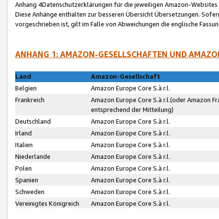
Anhang 4Datenschutzerklärungen für die jeweiligen Amazon-Websites
Diese Anhänge enthalten zur besseren Übersicht Übersetzungen. Sofe
vorgeschrieben ist, gilt im Falle von Abweichungen die englische Fass
ANHANG 1: AMAZON-GESELLSCHAFTEN UND AMAZO
Land
Amazon-Gesellschaft
Belgien
Amazon Europe Core S.à r.l.
Frankreich
Amazon Europe Core S.à r.l.(oder Amazon Fr
entsprechend der Mitteilung)
Deutschland
Amazon Europe Core S.à r.l.
Irland
Amazon Europe Core S.à r.l.
Italien
Amazon Europe Core S.à r.l.
Niederlande
Amazon Europe Core S.à r.l.
Polen
Amazon Europe Core S.à r.l.
Spanien
Amazon Europe Core S.à r.l.
Schweden
Amazon Europe Core S.à r.l.
Vereinigtes Königreich
Amazon Europe Core S.à r.l.