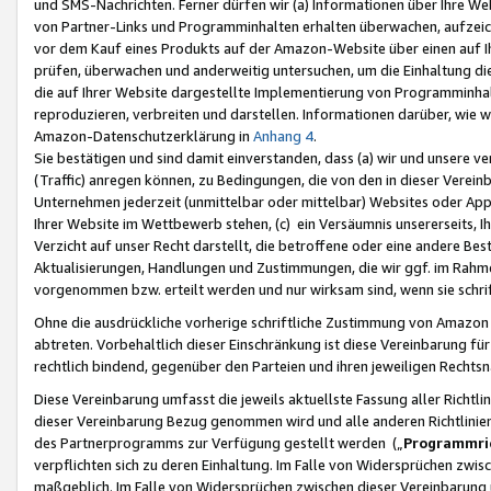
und SMS-Nachrichten. Ferner dürfen wir (a) Informationen über Ihre We
von Partner-Links und Programminhalten erhalten überwachen, aufzei
vor dem Kauf eines Produkts auf der Amazon-Website über einen auf Ih
prüfen, überwachen und anderweitig untersuchen, um die Einhaltung dies
die auf Ihrer Website dargestellte Implementierung von Programminhalt
reproduzieren, verbreiten und darstellen. Informationen darüber, wie w
Amazon-Datenschutzerklärung in
Anhang 4
.
Sie bestätigen und sind damit einverstanden, dass (a) wir und unsere 
(Traffic) anregen können, zu Bedingungen, die von den in dieser Vere
Unternehmen jederzeit (unmittelbar oder mittelbar) Websites oder Appl
Ihrer Website im Wettbewerb stehen, (c) ein Versäumnis unsererseits, I
Verzicht auf unser Recht darstellt, die betroffene oder eine andere B
Aktualisierungen, Handlungen und Zustimmungen, die wir ggf. im Rahme
vorgenommen bzw. erteilt werden und nur wirksam sind, wenn sie schri
Ohne die ausdrückliche vorherige schriftliche Zustimmung von Amazon
abtreten. Vorbehaltlich dieser Einschränkung ist diese Vereinbarung f
rechtlich bindend, gegenüber den Parteien und ihren jeweiligen Rech
Diese Vereinbarung umfasst die jeweils aktuellste Fassung aller Richtli
dieser Vereinbarung Bezug genommen wird und alle anderen Richtlinie
des Partnerprogramms zur Verfügung gestellt werden („
Programmric
verpflichten sich zu deren Einhaltung. Im Falle von Widersprüchen zwi
maßgeblich. Im Falle von Widersprüchen zwischen dieser Vereinbarun