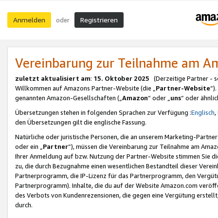
Anmelden
Registrieren
oder
Vereinbarung zur Teilnahme am 
zuletzt aktualisiert am
:
15. Oktober 2025
(Derzeitige Partner - 
Willkommen auf Amazons Partner-Website (die „
Partner-Website
“)
genannten Amazon-Gesellschaften („
Amazon
“ oder „
uns
“ oder ähnli
Übersetzungen stehen in folgenden Sprachen zur Verfügung :
Englisch
,
den Übersetzungen gilt die englische Fassung.
Natürliche oder juristische Personen, die an unserem Marketing-Partn
oder ein „
Partner
“), müssen die Vereinbarung zur Teilnahme am Ama
Ihrer Anmeldung auf bzw. Nutzung der Partner-Website stimmen Sie die
zu, die durch Bezugnahme einen wesentlichen Bestandteil dieser Verei
Partnerprogramm, die IP-Lizenz für das Partnerprogramm, den Vergütu
Partnerprogramm). Inhalte, die du auf der Website Amazon.com veröffe
des Verbots von Kundenrezensionen, die gegen eine Vergütung erstellt, 
durch.