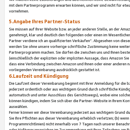
mit dem Partnerprogramm erwarten können, und wir sind nicht für etwa
vornehmen.
5.Angabe Ihres Partner-Status
Sie müssen auf Ihrer Website bzw. an jeder anderen Stelle, an der Am
genehmigt, klar und deutlich den folgenden oder einen im Wesentlichen
Partner verdiene ich an qualifizierten Verkäufen“. Abgesehen von die
werden Sie ohne unsere vorherige schriftliche Zustimmung keine weite
Partnerprogramm machen. Sie dürfen die zwischen uns und Ihnen best
(einschließlich der expliziten oder impliziten Aussage, dass Amazon Si
dass eine Verbindung zwischen Amazon und Ihnen oder einer anderen natü
vorliegenden Vereinbarung ausdrücklich gestattet ist.
6.Laufzeit und Kündigung
Die Laufzeit dieser Vereinbarung beginnt mit Ihrer Anmeldung für die 
jederzeit ordentlich oder aus wichtigem Grund durch schriftliche Kündi
automatisch und unter Ausschluss des Gerichtswegs), wobei eine solch
können kündigen, indem Sie sich über die Partner-Website in Ihrem Ko
auswählen.
Ferner können wir diese Vereinbarung jederzeit aus wichtigem Grund dur
Sie Ihre Pflichten aus dieser Vereinbarung erheblich verletzen; (b) wen
Programmrichtlinien) nicht innerhalb von 7 Tagen nach unserer Benachr
oder Haftungsansprüchen im Zusammenhang mit Ihrer Teilnahme am Pa