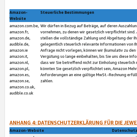
Amazon-
Steuerliche Bestimmungen
Website
amazon.com.be,
Wir dürfen in Bezug auf Beträge, auf deren Auszahlun
amazon.fr,
vornehmen, zu denen wir gesetzlich verpflichtet sind
amazon.de,
stellen die vollständige Zahlung und Abgeltung der 
audible.de,
gelegentlich steuerlich relevante Informationen von I
amazon.ie
Anfrage nicht vorlegen, können wir (kumulativ zu de
amazon.it,
Vergütung so lange einbehalten, bis Sie uns diese Inf
amazon.nl,
dass wir Sie betreffend nicht zur Einholung steuerlich 
amazon.pl,
könnten Sie gesetzlich verpflichtet sein, Amazon Meh
amazon.es,
Anforderungen an eine gültige MwSt.-Rechnung erfüllt
amazon.se,
zahlen.
amazon.co.uk,
audible.co.uk
ANHANG 4: DATENSCHUTZERKLÄRUNG FÜR DIE JEWE
Amazon-Website
Datenschutz