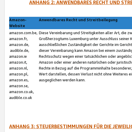
ANHANG 2: ANWENDBARES RECHT UND STRE
Amazon-
Anwendbares Recht und Streitbeilegung
Website
amazon.com.be,
Diese Vereinbarung und Streitigkeiten aller Art, die 
amazon.fr,
Großherzogtums Luxemburg unter Ausschluss seiner Kol
amazon.de,
ausschließlichen Zuständigkeit der Gerichte im Geri
audible.de,
dieser Vereinbarung kann Amazon bei einem zuständig
amazon.ie
Rechtsschutz wegen einer tatsächlichen oder angebli
amazon.it,
Amazon oder einer anderen natürlichen oder juristisc
amazon.nl,
Rechte in Bezug auf die Programminhalte besonderer,
amazon.pl,
Wert darstellen, dessen Verlust nicht ohne Weiteres e
amazon.es,
ausgeglichen werden kann.
amazon.se,
amazon.co.uk,
audible.co.uk
ANHANG 3: STEUERBESTIMMUNGEN FÜR DIE JEWEIL