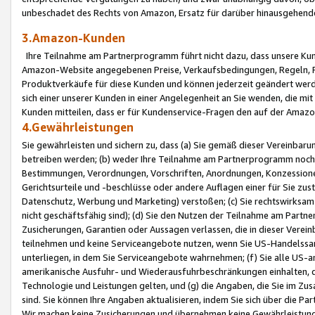
unbeschadet des Rechts von Amazon, Ersatz für darüber hinausgehen
3.Amazon-Kunden
Ihre Teilnahme am Partnerprogramm führt nicht dazu, dass unsere Kun
Amazon-Website angegebenen Preise, Verkaufsbedingungen, Regeln, Ri
Produktverkäufe für diese Kunden und können jederzeit geändert werde
sich einer unserer Kunden in einer Angelegenheit an Sie wenden, die 
Kunden mitteilen, dass er für Kundenservice-Fragen den auf der Ama
4.Gewährleistungen
Sie gewährleisten und sichern zu, dass (a) Sie gemäß dieser Vereinba
betreiben werden; (b) weder Ihre Teilnahme am Partnerprogramm noch d
Bestimmungen, Verordnungen, Vorschriften, Anordnungen, Konzessionen,
Gerichtsurteile und -beschlüsse oder andere Auflagen einer für Sie zu
Datenschutz, Werbung und Marketing) verstoßen; (c) Sie rechtswirksam 
nicht geschäftsfähig sind); (d) Sie den Nutzen der Teilnahme am Partne
Zusicherungen, Garantien oder Aussagen verlassen, die in dieser Verein
teilnehmen und keine Serviceangebote nutzen, wenn Sie US-Handelssa
unterliegen, in dem Sie Serviceangebote wahrnehmen; (f) Sie alle US
amerikanische Ausfuhr- und Wiederausfuhrbeschränkungen einhalten, 
Technologie und Leistungen gelten, und (g) die Angaben, die Sie im 
sind. Sie können Ihre Angaben aktualisieren, indem Sie sich über die 
Wir machen keine Zusicherungen und übernehmen keine Gewährleistun