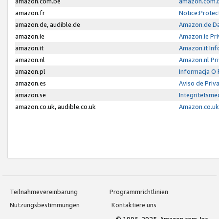
amazon.com.be
amazon.com.b
amazon.fr
Notice:Protec
amazon.de, audible.de
Amazon.de Da
amazon.ie
Amazon.ie Pri
amazon.it
Amazon.it Inf
amazon.nl
Amazon.nl Pri
amazon.pl
Informacja O
amazon.es
Aviso de Priv
amazon.se
Integritetsm
amazon.co.uk, audible.co.uk
Amazon.co.uk 
Teilnahmevereinbarung
Programmrichtlinien
Nutzungsbestimmungen
Kontaktiere uns