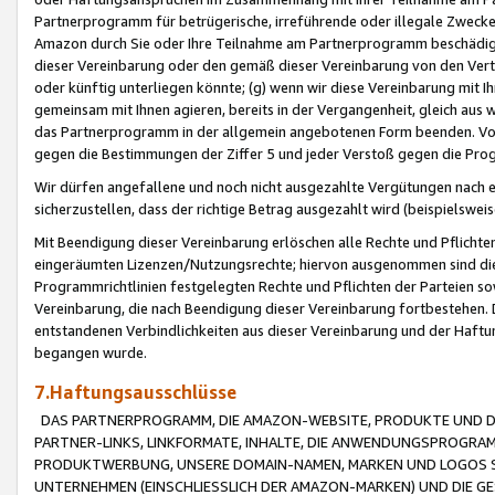
Partnerprogramm für betrügerische, irreführende oder illegale Zwecke
Amazon durch Sie oder Ihre Teilnahme am Partnerprogramm beschädig
dieser Vereinbarung oder den gemäß dieser Vereinbarung von den Vertr
oder künftig unterliegen könnte; (g) wenn wir diese Vereinbarung mit I
gemeinsam mit Ihnen agieren, bereits in der Vergangenheit, gleich aus
das Partnerprogramm in der allgemein angebotenen Form beenden. Vors
gegen die Bestimmungen der Ziffer 5 und jeder Verstoß gegen die Prog
Wir dürfen angefallene und noch nicht ausgezahlte Vergütungen nach 
sicherzustellen, dass der richtige Betrag ausgezahlt wird (beispielsw
Mit Beendigung dieser Vereinbarung erlöschen alle Rechte und Pflichte
eingeräumten Lizenzen/Nutzungsrechte; hiervon ausgenommen sind die in 
Programmrichtlinien festgelegten Rechte und Pflichten der Parteien sow
Vereinbarung, die nach Beendigung dieser Vereinbarung fortbestehen. D
entstandenen Verbindlichkeiten aus dieser Vereinbarung und der Haft
begangen wurde.
7.Haftungsausschlüsse
DAS PARTNERPROGRAMM, DIE AMAZON-WEBSITE, PRODUKTE UND DI
PARTNER-LINKS, LINKFORMATE, INHALTE, DIE ANWENDUNGSPROGR
PRODUKTWERBUNG, UNSERE DOMAIN-NAMEN, MARKEN UND LOGOS S
UNTERNEHMEN (EINSCHLIESSLICH DER AMAZON-MARKEN) UND DIE GE