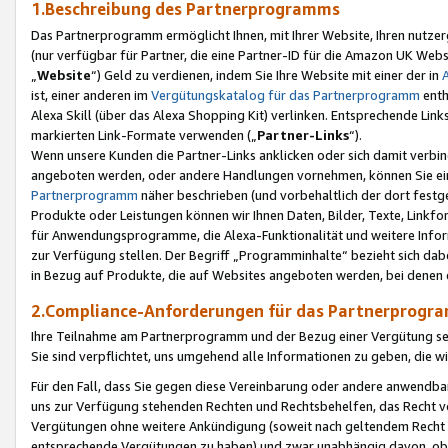
1.Beschreibung des Partnerprogramms
Das Partnerprogramm ermöglicht Ihnen, mit Ihrer Website, Ihren nutzer
(nur verfügbar für Partner, die eine Partner-ID für die Amazon UK We
„
Website
“) Geld zu verdienen, indem Sie Ihre Website mit einer der in
ist, einer anderen im
Vergütungskatalog für das Partnerprogramm
enth
Alexa Skill (über das Alexa Shopping Kit) verlinken. Entsprechende Lin
markierten Link-Formate verwenden („
Partner-Links
“).
Wenn unsere Kunden die Partner-Links anklicken oder sich damit verbi
angeboten werden, oder andere Handlungen vornehmen, können Sie eine
Partnerprogramm
näher beschrieben (und vorbehaltlich der dort festg
Produkte oder Leistungen können wir Ihnen Daten, Bilder, Texte, Linkfo
für Anwendungsprogramme, die Alexa-Funktionalität und weitere Inf
zur Verfügung stellen. Der Begriff „Programminhalte“ bezieht sich dabe
in Bezug auf Produkte, die auf Websites angeboten werden, bei denen 
2.Compliance-Anforderungen für das Partnerprog
Ihre Teilnahme am Partnerprogramm und der Bezug einer Vergütung setz
Sie sind verpflichtet, uns umgehend alle Informationen zu geben, die w
Für den Fall, dass Sie gegen diese Vereinbarung oder andere anwendba
uns zur Verfügung stehenden Rechten und Rechtsbehelfen, das Recht vo
Vergütungen ohne weitere Ankündigung (soweit nach geltendem Recht z
entsprechende Vergütungen zu haben) und zwar unabhängig davon, ob 