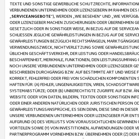
TEXTE UND SONSTIGE GEWERBLICHE SCHUTZRECHTE, INFORMATIONE
VERBUNDENEN UNTERNEHMEN ODER LIZENZGEBERN IM RAHMEN DES
„
SERVICEANGEBOTE
“), WERDEN „WIE BESEHEN“ UND „WIE VERFÜ
ODER LIZENZGEBER MACHEN ZUSICHERUNGEN ODER ÜBERNEHMEN GEW
GESETZLICH ODER IN SONSTIGER WEISE, IN BEZUG AUF DIE SERVI
SCHLIESSEN JEGLICHE GEWÄHRLEISTUNGEN IN BEZUG AUF DIE SERVI
GEWÄHRLEISTUNGEN BEZÜGLICH RECHTSMÄNGELN, MARKTGÄNGIGKEIT
VERWENDUNGSZWECK, NICHTVERLETZUNG SOWIE GEWÄHRLEISTUNGEN 
ÜBLICHEN GESCHÄFTSVERKEHR, DER LEISTUNG ODER HANDELSBRÄUCH
BESCHAFFENHEIT, MERKMALE, FUNKTIONEN, DEN LEISTUNGSUMFANG 
NOCH UNSERE VERBUNDENEN UNTERNEHMEN ODER LIZENZGEBER GEWÄ
BESCHRIEBEN DURCHGÄNGIG BZW. AUF BESTIMMTE ART UND WEISE
KORREKT, FEHLERFREI ODER FREI VON SCHÄDLICHEN KOMPONENTEN
HAFTEN FÜR: (A) FEHLER, UNGENAUIGKEITEN, VIREN, SCHADSOFTW
SYSTEMABSTÜRZE; ODER (B) UNBERECHTIGTE ZUGRIFFE AUF BZW. 
WEBSITE ODER VON DATEN, BILDERN, TEXTEN ODER SONSTIGEN INF
ODER EINER ANDEREN NATÜRLICHEN ODER JURISTISCHEN PERSON OD
GEWÄHRLEISTUNGSANSPRÜCHE, ES SEIN DENN, DIESE SIND IN DIES
UNSERE VERBUNDENEN UNTERNEHMEN ODER LIZENZGEBER FÜR EN
AUFGRUND (X) DES VERLUSTS VON VORAUSSICHTLICHEN GEWINNEN
VORTEILEN SOWIE (Y) VON INVESTITIONEN, AUFWENDUNGEN ODER VE
PARTNERPROGRAMM VORNEHMEN BZW. ÜBERNEHMEN ODER (Z) DER 