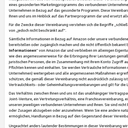
eines gesonderten Marketingprogramms des verbundenen Unternehmens
Unternehmen in Bezug auf das gesonderte Programm. Diese Vereinbarung
Ihnen und uns im Hinblick auf das Partnerprogramm dar und ersetzt al
Für die Zwecke dieser Vereinbarung verstehen sich die Begriffe „schließ
von „jedoch nicht beschränkt auf“.
Sämtliche Informationen in Bezug auf Amazon oder unsere verbunde
bereitstellen oder zugänglich machen und die nicht öffentlich bekannt bz
Informationen
“ von Amazon dar und verbleiben im alleinigen Eigent
wie dies angemessenerweise für die Erbringung Ihrer Leistungen gemäß d
juristischen Personen, die im Zusammenhang mit Ihrem Konto Zugriff au
Pflichten kennen und einhalten. Sie werden Vertrauliche Informationen 
Unternehmen) weitergeben und alle angemessenen Maßnahmen ergreifen
schützen, die gemäß dieser Vereinbarung nicht ausdrücklich zulässig is
Vertraulichkeits- oder Geheimhaltungsvereinbarungen und gilt für die
Das Verhältnis zwischen Ihnen und uns ist das unabhängiger Vertragspa
Joint-Venture, ein Vertretungsverhältnis, eine Franchisevereinbarung, 
unseren jeweiligen verbundenen Unternehmen und Ihnen. Sie sind ni
oder Zusagen abzugeben oder anzunehmen. Wenn Sie eine andere natürli
ermöglichen, Handlungen in Bezug auf den Gegenstand dieser Vereinbar
Ungeachtet anders lautender Bestimmungen in dieser Vereinbarung wird