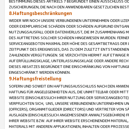
BESTIMMUNG DIESES ARTIKELS 7 BEGRÜNDET EINEN AUSSCHLUSS 
ZUSICHERUNGEN, DIE NACH DEN ANWENDBAREN GESETZLICHEN BE
8.Haftungsbeschränkungen
WEDER WIR NOCH UNSERE VERBUNDENEN UNTERNEHMEN ODER LIZEN
ODER EXEMPLARISCHE SCHÄDEN ODER SCHÄDEN AUFGRUND ENTGANG
NUTZUNGSAUSFALL ODER DATENVERLUST, DIE IM ZUSAMMENHANG MI
DES AUFTRETENS SOLCHER SCHÄDEN HINGEWIESEN WURDEN. FERN
SERVICEANGEBOTEN MAXIMAL DER HÖHE DES GESAMTBETRAGS DER 
ZEITPUNKT DES EREIGNISSES, DAS ZU DEM ZULETZT ENTSTANDENE
ZAHLENDEN VERGÜTUNGEN. SIE VERZICHTEN HIERMIT AUF ETWAIGE 
AUF ERFÜLLUNGSKLAGE, UNTERLASSUNGSKLAGE ODER ANDERE RECHT
DIESES ABSATZES BEGRÜNDET EINE EINSCHRÄNKUNG VON HAFTUNG
EINGESCHRÄNKT WERDEN KÖNNEN.
9.Haftungsfreistellung
SOFERN UND SOWEIT EIN HAFTUNGSAUSSCHLUSS NACH DEN ANWENDB
HAFTUNG FÜR ANGELEGENHEITEN AUS, DIE UNMITTELBAR ODER MITT
WEBSITE (EINSCHLIESSLICH IHRER NUTZUNG DER SERVICEANGEBOTE)
VERPFLICHTEN SICH, UNS, UNSERE VERBUNDENEN UNTERNEHMEN UN
(OFFICERS), ORGANMITGLIEDER (DIRECTORS) UND VERTRETER VON 
AUSLAGEN (EINSCHLIESSLICH ANGEMESSENER ANWALTSGEBÜHREN) FR
IHRER WEBSITE BZW. AUF IHRER WEBSITE ERSCHEINENDEM MATERIAL
MATERIALS MIT ANDEREN APPLIKATIONEN, INHALTEN ODER PROZESSE