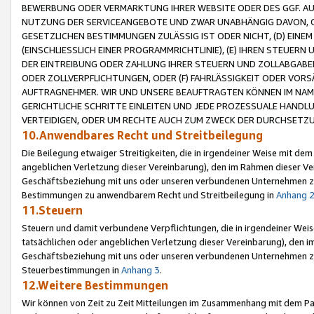
BEWERBUNG ODER VERMARKTUNG IHRER WEBSITE ODER DES GGF. AUF 
NUTZUNG DER SERVICEANGEBOTE UND ZWAR UNABHÄNGIG DAVON, O
GESETZLICHEN BESTIMMUNGEN ZULÄSSIG IST ODER NICHT, (D) EINE
(EINSCHLIESSLICH EINER PROGRAMMRICHTLINIE), (E) IHREN STEUER
DER EINTREIBUNG ODER ZAHLUNG IHRER STEUERN UND ZOLLABGAB
ODER ZOLLVERPFLICHTUNGEN, ODER (F) FAHRLÄSSIGKEIT ODER VORS
AUFTRAGNEHMER. WIR UND UNSERE BEAUFTRAGTEN KÖNNEN IM NAME
GERICHTLICHE SCHRITTE EINLEITEN UND JEDE PROZESSUALE HAND
VERTEIDIGEN, ODER UM RECHTE AUCH ZUM ZWECK DER DURCHSETZU
10.Anwendbares Recht und Streitbeilegung
Die Beilegung etwaiger Streitigkeiten, die in irgendeiner Weise mit de
angeblichen Verletzung dieser Vereinbarung), den im Rahmen dieser Ve
Geschäftsbeziehung mit uns oder unseren verbundenen Unternehmen zu
Bestimmungen zu anwendbarem Recht und Streitbeilegung in
Anhang 
11.Steuern
Steuern und damit verbundene Verpflichtungen, die in irgendeiner Wei
tatsächlichen oder angeblichen Verletzung dieser Vereinbarung), den 
Geschäftsbeziehung mit uns oder unseren verbundenen Unternehmen z
Steuerbestimmungen in
Anhang 3
.
12.Weitere Bestimmungen
Wir können von Zeit zu Zeit Mitteilungen im Zusammenhang mit dem Par