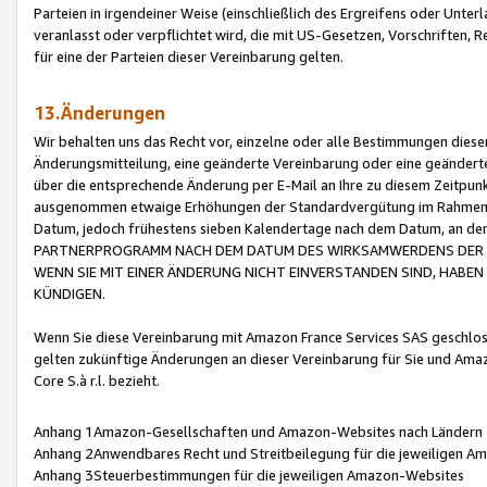
Parteien in irgendeiner Weise (einschließlich des Ergreifens oder Unt
veranlasst oder verpflichtet wird, die mit US-Gesetzen, Vorschriften,
für eine der Parteien dieser Vereinbarung gelten.
13.Änderungen
Wir behalten uns das Recht vor, einzelne oder alle Bestimmungen diese
Änderungsmitteilung, eine geänderte Vereinbarung oder eine geänderte 
über die entsprechende Änderung per E-Mail an Ihre zu diesem Zeitpun
ausgenommen etwaige Erhöhungen der Standardvergütung im Rahmen
Datum, jedoch frühestens sieben Kalendertage nach dem Datum, an de
PARTNERPROGRAMM NACH DEM DATUM DES WIRKSAMWERDENS DER Ä
WENN SIE MIT EINER ÄNDERUNG NICHT EINVERSTANDEN SIND, HABEN S
KÜNDIGEN.
Wenn Sie diese Vereinbarung mit Amazon France Services SAS geschlo
gelten zukünftige Änderungen an dieser Vereinbarung für Sie und Ama
Core S.à r.l. bezieht.
Anhang 1Amazon-Gesellschaften und Amazon-Websites nach Ländern
Anhang 2Anwendbares Recht und Streitbeilegung für die jeweiligen 
Anhang 3Steuerbestimmungen für die jeweiligen Amazon-Websites