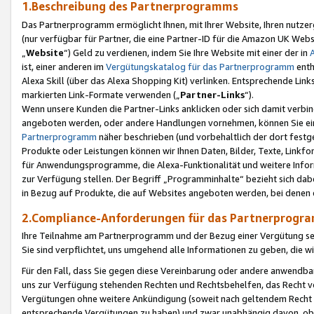
1.Beschreibung des Partnerprogramms
Das Partnerprogramm ermöglicht Ihnen, mit Ihrer Website, Ihren nutzer
(nur verfügbar für Partner, die eine Partner-ID für die Amazon UK We
„
Website
“) Geld zu verdienen, indem Sie Ihre Website mit einer der in
ist, einer anderen im
Vergütungskatalog für das Partnerprogramm
enth
Alexa Skill (über das Alexa Shopping Kit) verlinken. Entsprechende Lin
markierten Link-Formate verwenden („
Partner-Links
“).
Wenn unsere Kunden die Partner-Links anklicken oder sich damit verbi
angeboten werden, oder andere Handlungen vornehmen, können Sie eine
Partnerprogramm
näher beschrieben (und vorbehaltlich der dort festg
Produkte oder Leistungen können wir Ihnen Daten, Bilder, Texte, Linkfo
für Anwendungsprogramme, die Alexa-Funktionalität und weitere Inf
zur Verfügung stellen. Der Begriff „Programminhalte“ bezieht sich dabe
in Bezug auf Produkte, die auf Websites angeboten werden, bei denen 
2.Compliance-Anforderungen für das Partnerprog
Ihre Teilnahme am Partnerprogramm und der Bezug einer Vergütung setz
Sie sind verpflichtet, uns umgehend alle Informationen zu geben, die w
Für den Fall, dass Sie gegen diese Vereinbarung oder andere anwendba
uns zur Verfügung stehenden Rechten und Rechtsbehelfen, das Recht vo
Vergütungen ohne weitere Ankündigung (soweit nach geltendem Recht z
entsprechende Vergütungen zu haben) und zwar unabhängig davon, ob 