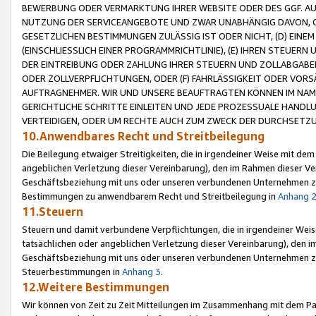
BEWERBUNG ODER VERMARKTUNG IHRER WEBSITE ODER DES GGF. AUF 
NUTZUNG DER SERVICEANGEBOTE UND ZWAR UNABHÄNGIG DAVON, O
GESETZLICHEN BESTIMMUNGEN ZULÄSSIG IST ODER NICHT, (D) EINE
(EINSCHLIESSLICH EINER PROGRAMMRICHTLINIE), (E) IHREN STEUER
DER EINTREIBUNG ODER ZAHLUNG IHRER STEUERN UND ZOLLABGAB
ODER ZOLLVERPFLICHTUNGEN, ODER (F) FAHRLÄSSIGKEIT ODER VORS
AUFTRAGNEHMER. WIR UND UNSERE BEAUFTRAGTEN KÖNNEN IM NAME
GERICHTLICHE SCHRITTE EINLEITEN UND JEDE PROZESSUALE HAND
VERTEIDIGEN, ODER UM RECHTE AUCH ZUM ZWECK DER DURCHSETZU
10.Anwendbares Recht und Streitbeilegung
Die Beilegung etwaiger Streitigkeiten, die in irgendeiner Weise mit de
angeblichen Verletzung dieser Vereinbarung), den im Rahmen dieser Ve
Geschäftsbeziehung mit uns oder unseren verbundenen Unternehmen zu
Bestimmungen zu anwendbarem Recht und Streitbeilegung in
Anhang 
11.Steuern
Steuern und damit verbundene Verpflichtungen, die in irgendeiner Wei
tatsächlichen oder angeblichen Verletzung dieser Vereinbarung), den 
Geschäftsbeziehung mit uns oder unseren verbundenen Unternehmen z
Steuerbestimmungen in
Anhang 3
.
12.Weitere Bestimmungen
Wir können von Zeit zu Zeit Mitteilungen im Zusammenhang mit dem Par