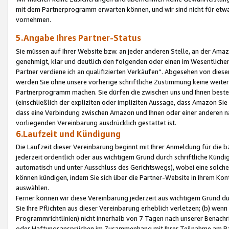
mit dem Partnerprogramm erwarten können, und wir sind nicht für etwa
vornehmen.
5.Angabe Ihres Partner-Status
Sie müssen auf Ihrer Website bzw. an jeder anderen Stelle, an der Am
genehmigt, klar und deutlich den folgenden oder einen im Wesentlichen
Partner verdiene ich an qualifizierten Verkäufen“. Abgesehen von die
werden Sie ohne unsere vorherige schriftliche Zustimmung keine weite
Partnerprogramm machen. Sie dürfen die zwischen uns und Ihnen best
(einschließlich der expliziten oder impliziten Aussage, dass Amazon Si
dass eine Verbindung zwischen Amazon und Ihnen oder einer anderen natü
vorliegenden Vereinbarung ausdrücklich gestattet ist.
6.Laufzeit und Kündigung
Die Laufzeit dieser Vereinbarung beginnt mit Ihrer Anmeldung für die 
jederzeit ordentlich oder aus wichtigem Grund durch schriftliche Kündi
automatisch und unter Ausschluss des Gerichtswegs), wobei eine solch
können kündigen, indem Sie sich über die Partner-Website in Ihrem Ko
auswählen.
Ferner können wir diese Vereinbarung jederzeit aus wichtigem Grund dur
Sie Ihre Pflichten aus dieser Vereinbarung erheblich verletzen; (b) wen
Programmrichtlinien) nicht innerhalb von 7 Tagen nach unserer Benachr
oder Haftungsansprüchen im Zusammenhang mit Ihrer Teilnahme am Pa