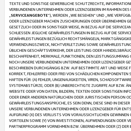
TEXTE UND SONSTIGE GEWERBLICHE SCHUTZRECHTE, INFORMATIONE
VERBUNDENEN UNTERNEHMEN ODER LIZENZGEBERN IM RAHMEN DES
„
SERVICEANGEBOTE
“), WERDEN „WIE BESEHEN“ UND „WIE VERFÜ
ODER LIZENZGEBER MACHEN ZUSICHERUNGEN ODER ÜBERNEHMEN GEW
GESETZLICH ODER IN SONSTIGER WEISE, IN BEZUG AUF DIE SERVI
SCHLIESSEN JEGLICHE GEWÄHRLEISTUNGEN IN BEZUG AUF DIE SERVI
GEWÄHRLEISTUNGEN BEZÜGLICH RECHTSMÄNGELN, MARKTGÄNGIGKEIT
VERWENDUNGSZWECK, NICHTVERLETZUNG SOWIE GEWÄHRLEISTUNGEN 
ÜBLICHEN GESCHÄFTSVERKEHR, DER LEISTUNG ODER HANDELSBRÄUCH
BESCHAFFENHEIT, MERKMALE, FUNKTIONEN, DEN LEISTUNGSUMFANG 
NOCH UNSERE VERBUNDENEN UNTERNEHMEN ODER LIZENZGEBER GEWÄ
BESCHRIEBEN DURCHGÄNGIG BZW. AUF BESTIMMTE ART UND WEISE
KORREKT, FEHLERFREI ODER FREI VON SCHÄDLICHEN KOMPONENTEN
HAFTEN FÜR: (A) FEHLER, UNGENAUIGKEITEN, VIREN, SCHADSOFTW
SYSTEMABSTÜRZE; ODER (B) UNBERECHTIGTE ZUGRIFFE AUF BZW. 
WEBSITE ODER VON DATEN, BILDERN, TEXTEN ODER SONSTIGEN INF
ODER EINER ANDEREN NATÜRLICHEN ODER JURISTISCHEN PERSON OD
GEWÄHRLEISTUNGSANSPRÜCHE, ES SEIN DENN, DIESE SIND IN DIES
UNSERE VERBUNDENEN UNTERNEHMEN ODER LIZENZGEBER FÜR EN
AUFGRUND (X) DES VERLUSTS VON VORAUSSICHTLICHEN GEWINNEN
VORTEILEN SOWIE (Y) VON INVESTITIONEN, AUFWENDUNGEN ODER VE
PARTNERPROGRAMM VORNEHMEN BZW. ÜBERNEHMEN ODER (Z) DER 