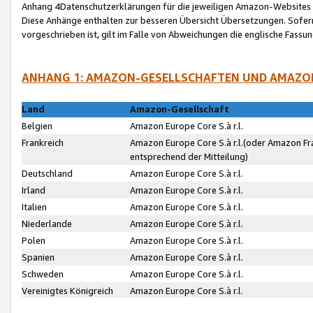
Anhang 4Datenschutzerklärungen für die jeweiligen Amazon-Websites
Diese Anhänge enthalten zur besseren Übersicht Übersetzungen. Sofe
vorgeschrieben ist, gilt im Falle von Abweichungen die englische Fass
ANHANG 1: AMAZON-GESELLSCHAFTEN UND AMAZO
Land
Amazon-Gesellschaft
Belgien
Amazon Europe Core S.à r.l.
Frankreich
Amazon Europe Core S.à r.l.(oder Amazon Fr
entsprechend der Mitteilung)
Deutschland
Amazon Europe Core S.à r.l.
Irland
Amazon Europe Core S.à r.l.
Italien
Amazon Europe Core S.à r.l.
Niederlande
Amazon Europe Core S.à r.l.
Polen
Amazon Europe Core S.à r.l.
Spanien
Amazon Europe Core S.à r.l.
Schweden
Amazon Europe Core S.à r.l.
Vereinigtes Königreich
Amazon Europe Core S.à r.l.