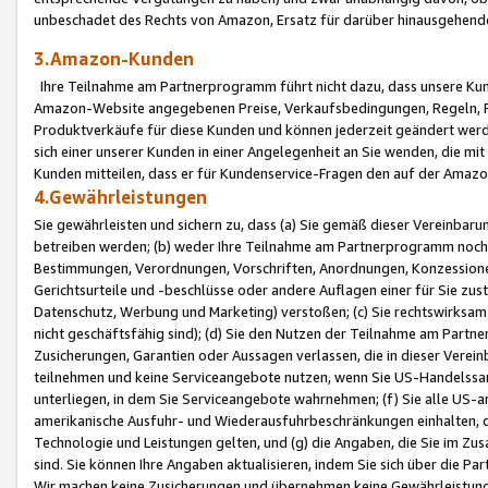
unbeschadet des Rechts von Amazon, Ersatz für darüber hinausgehen
3.Amazon-Kunden
Ihre Teilnahme am Partnerprogramm führt nicht dazu, dass unsere Kun
Amazon-Website angegebenen Preise, Verkaufsbedingungen, Regeln, Ri
Produktverkäufe für diese Kunden und können jederzeit geändert werde
sich einer unserer Kunden in einer Angelegenheit an Sie wenden, die 
Kunden mitteilen, dass er für Kundenservice-Fragen den auf der Ama
4.Gewährleistungen
Sie gewährleisten und sichern zu, dass (a) Sie gemäß dieser Vereinba
betreiben werden; (b) weder Ihre Teilnahme am Partnerprogramm noch d
Bestimmungen, Verordnungen, Vorschriften, Anordnungen, Konzessionen,
Gerichtsurteile und -beschlüsse oder andere Auflagen einer für Sie zu
Datenschutz, Werbung und Marketing) verstoßen; (c) Sie rechtswirksam 
nicht geschäftsfähig sind); (d) Sie den Nutzen der Teilnahme am Partne
Zusicherungen, Garantien oder Aussagen verlassen, die in dieser Verein
teilnehmen und keine Serviceangebote nutzen, wenn Sie US-Handelssa
unterliegen, in dem Sie Serviceangebote wahrnehmen; (f) Sie alle US
amerikanische Ausfuhr- und Wiederausfuhrbeschränkungen einhalten, 
Technologie und Leistungen gelten, und (g) die Angaben, die Sie im 
sind. Sie können Ihre Angaben aktualisieren, indem Sie sich über die 
Wir machen keine Zusicherungen und übernehmen keine Gewährleistun