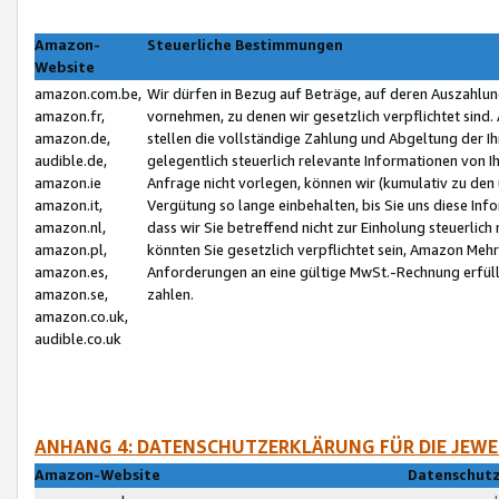
Amazon-
Steuerliche Bestimmungen
Website
amazon.com.be,
Wir dürfen in Bezug auf Beträge, auf deren Auszahlun
amazon.fr,
vornehmen, zu denen wir gesetzlich verpflichtet sind
amazon.de,
stellen die vollständige Zahlung und Abgeltung der 
audible.de,
gelegentlich steuerlich relevante Informationen von I
amazon.ie
Anfrage nicht vorlegen, können wir (kumulativ zu de
amazon.it,
Vergütung so lange einbehalten, bis Sie uns diese Inf
amazon.nl,
dass wir Sie betreffend nicht zur Einholung steuerlich 
amazon.pl,
könnten Sie gesetzlich verpflichtet sein, Amazon Meh
amazon.es,
Anforderungen an eine gültige MwSt.-Rechnung erfüllt
amazon.se,
zahlen.
amazon.co.uk,
audible.co.uk
ANHANG 4: DATENSCHUTZERKLÄRUNG FÜR DIE JEWE
Amazon-Website
Datenschutz