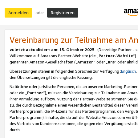
Anmelden
Registrieren
oder
Vereinbarung zur Teilnahme am 
zuletzt aktualisiert am
:
15. Oktober 2025
(Derzeitige Partner - 
Willkommen auf Amazons Partner-Website (die „
Partner-Website
“)
genannten Amazon-Gesellschaften („
Amazon
“ oder „
uns
“ oder ähnli
Übersetzungen stehen in folgenden Sprachen zur Verfügung :
Englisch
,
den Übersetzungen gilt die englische Fassung.
Natürliche oder juristische Personen, die an unserem Marketing-Partn
oder ein „
Partner
“), müssen die Vereinbarung zur Teilnahme am Ama
Ihrer Anmeldung auf bzw. Nutzung der Partner-Website stimmen Sie die
zu, die durch Bezugnahme einen wesentlichen Bestandteil dieser Verei
Partnerprogramm, die IP-Lizenz für das Partnerprogramm, den Vergütu
Partnerprogramm). Inhalte, die du auf der Website Amazon.com veröffe
des Verbots von Kundenrezensionen, die gegen eine Vergütung erstellt, 
durch.