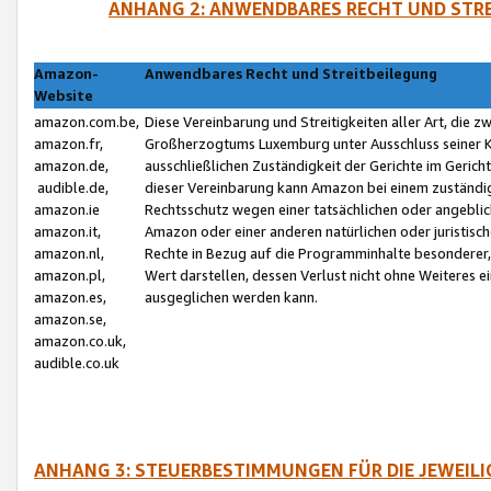
ANHANG 2: ANWENDBARES RECHT UND STRE
Amazon-
Anwendbares Recht und Streitbeilegung
Website
amazon.com.be,
Diese Vereinbarung und Streitigkeiten aller Art, die 
amazon.fr,
Großherzogtums Luxemburg unter Ausschluss seiner Kol
amazon.de,
ausschließlichen Zuständigkeit der Gerichte im Geri
audible.de,
dieser Vereinbarung kann Amazon bei einem zuständig
amazon.ie
Rechtsschutz wegen einer tatsächlichen oder angebli
amazon.it,
Amazon oder einer anderen natürlichen oder juristisc
amazon.nl,
Rechte in Bezug auf die Programminhalte besonderer,
amazon.pl,
Wert darstellen, dessen Verlust nicht ohne Weiteres e
amazon.es,
ausgeglichen werden kann.
amazon.se,
amazon.co.uk,
audible.co.uk
ANHANG 3: STEUERBESTIMMUNGEN FÜR DIE JEWEIL