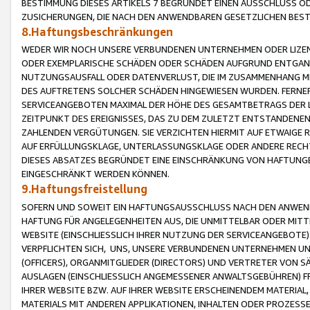
BESTIMMUNG DIESES ARTIKELS 7 BEGRÜNDET EINEN AUSSCHLUSS 
ZUSICHERUNGEN, DIE NACH DEN ANWENDBAREN GESETZLICHEN BE
8.Haftungsbeschränkungen
WEDER WIR NOCH UNSERE VERBUNDENEN UNTERNEHMEN ODER LIZEN
ODER EXEMPLARISCHE SCHÄDEN ODER SCHÄDEN AUFGRUND ENTGANG
NUTZUNGSAUSFALL ODER DATENVERLUST, DIE IM ZUSAMMENHANG MI
DES AUFTRETENS SOLCHER SCHÄDEN HINGEWIESEN WURDEN. FERN
SERVICEANGEBOTEN MAXIMAL DER HÖHE DES GESAMTBETRAGS DER 
ZEITPUNKT DES EREIGNISSES, DAS ZU DEM ZULETZT ENTSTANDENE
ZAHLENDEN VERGÜTUNGEN. SIE VERZICHTEN HIERMIT AUF ETWAIGE 
AUF ERFÜLLUNGSKLAGE, UNTERLASSUNGSKLAGE ODER ANDERE RECHT
DIESES ABSATZES BEGRÜNDET EINE EINSCHRÄNKUNG VON HAFTUNG
EINGESCHRÄNKT WERDEN KÖNNEN.
9.Haftungsfreistellung
SOFERN UND SOWEIT EIN HAFTUNGSAUSSCHLUSS NACH DEN ANWENDB
HAFTUNG FÜR ANGELEGENHEITEN AUS, DIE UNMITTELBAR ODER MITT
WEBSITE (EINSCHLIESSLICH IHRER NUTZUNG DER SERVICEANGEBOTE)
VERPFLICHTEN SICH, UNS, UNSERE VERBUNDENEN UNTERNEHMEN UN
(OFFICERS), ORGANMITGLIEDER (DIRECTORS) UND VERTRETER VON 
AUSLAGEN (EINSCHLIESSLICH ANGEMESSENER ANWALTSGEBÜHREN) FR
IHRER WEBSITE BZW. AUF IHRER WEBSITE ERSCHEINENDEM MATERIAL
MATERIALS MIT ANDEREN APPLIKATIONEN, INHALTEN ODER PROZESSE