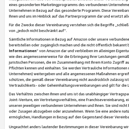
eines gesonderten Marketingprogramms des verbundenen Unternehmens
Unternehmen in Bezug auf das gesonderte Programm. Diese Vereinbarung
Ihnen und uns im Hinblick auf das Partnerprogramm dar und ersetzt al
Für die Zwecke dieser Vereinbarung verstehen sich die Begriffe „schließ
von „jedoch nicht beschränkt auf“.
Sämtliche Informationen in Bezug auf Amazon oder unsere verbunde
bereitstellen oder zugänglich machen und die nicht öffentlich bekannt bz
Informationen
“ von Amazon dar und verbleiben im alleinigen Eigent
wie dies angemessenerweise für die Erbringung Ihrer Leistungen gemäß d
juristischen Personen, die im Zusammenhang mit Ihrem Konto Zugriff au
Pflichten kennen und einhalten. Sie werden Vertrauliche Informationen 
Unternehmen) weitergeben und alle angemessenen Maßnahmen ergreifen
schützen, die gemäß dieser Vereinbarung nicht ausdrücklich zulässig is
Vertraulichkeits- oder Geheimhaltungsvereinbarungen und gilt für die
Das Verhältnis zwischen Ihnen und uns ist das unabhängiger Vertragspa
Joint-Venture, ein Vertretungsverhältnis, eine Franchisevereinbarung, 
unseren jeweiligen verbundenen Unternehmen und Ihnen. Sie sind ni
oder Zusagen abzugeben oder anzunehmen. Wenn Sie eine andere natürli
ermöglichen, Handlungen in Bezug auf den Gegenstand dieser Vereinbar
Ungeachtet anders lautender Bestimmungen in dieser Vereinbarung wird