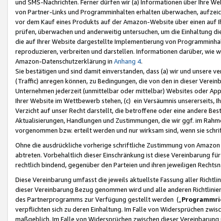
und SMS-Nachrichten. Ferner dürfen wir (a) Informationen über Ihre We
von Partner-Links und Programminhalten erhalten überwachen, aufzei
vor dem Kauf eines Produkts auf der Amazon-Website über einen auf Ih
prüfen, überwachen und anderweitig untersuchen, um die Einhaltung dies
die auf Ihrer Website dargestellte Implementierung von Programminhalt
reproduzieren, verbreiten und darstellen. Informationen darüber, wie w
Amazon-Datenschutzerklärung in
Anhang 4
.
Sie bestätigen und sind damit einverstanden, dass (a) wir und unsere 
(Traffic) anregen können, zu Bedingungen, die von den in dieser Vere
Unternehmen jederzeit (unmittelbar oder mittelbar) Websites oder Appl
Ihrer Website im Wettbewerb stehen, (c) ein Versäumnis unsererseits, I
Verzicht auf unser Recht darstellt, die betroffene oder eine andere B
Aktualisierungen, Handlungen und Zustimmungen, die wir ggf. im Rahme
vorgenommen bzw. erteilt werden und nur wirksam sind, wenn sie schri
Ohne die ausdrückliche vorherige schriftliche Zustimmung von Amazon
abtreten. Vorbehaltlich dieser Einschränkung ist diese Vereinbarung f
rechtlich bindend, gegenüber den Parteien und ihren jeweiligen Rech
Diese Vereinbarung umfasst die jeweils aktuellste Fassung aller Richtli
dieser Vereinbarung Bezug genommen wird und alle anderen Richtlinie
des Partnerprogramms zur Verfügung gestellt werden („
Programmric
verpflichten sich zu deren Einhaltung. Im Falle von Widersprüchen zwi
maßgeblich. Im Falle von Widersprüchen zwischen dieser Vereinbarun