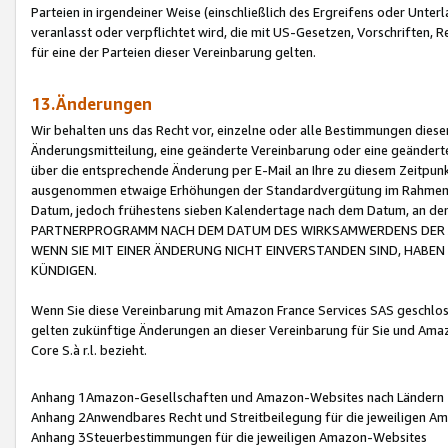
Parteien in irgendeiner Weise (einschließlich des Ergreifens oder Unt
veranlasst oder verpflichtet wird, die mit US-Gesetzen, Vorschriften,
für eine der Parteien dieser Vereinbarung gelten.
13.Änderungen
Wir behalten uns das Recht vor, einzelne oder alle Bestimmungen diese
Änderungsmitteilung, eine geänderte Vereinbarung oder eine geänderte 
über die entsprechende Änderung per E-Mail an Ihre zu diesem Zeitpun
ausgenommen etwaige Erhöhungen der Standardvergütung im Rahmen
Datum, jedoch frühestens sieben Kalendertage nach dem Datum, an de
PARTNERPROGRAMM NACH DEM DATUM DES WIRKSAMWERDENS DER Ä
WENN SIE MIT EINER ÄNDERUNG NICHT EINVERSTANDEN SIND, HABEN S
KÜNDIGEN.
Wenn Sie diese Vereinbarung mit Amazon France Services SAS geschlo
gelten zukünftige Änderungen an dieser Vereinbarung für Sie und Ama
Core S.à r.l. bezieht.
Anhang 1Amazon-Gesellschaften und Amazon-Websites nach Ländern
Anhang 2Anwendbares Recht und Streitbeilegung für die jeweiligen 
Anhang 3Steuerbestimmungen für die jeweiligen Amazon-Websites