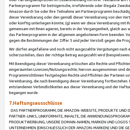
Partnerprogramm für betrügerische, irreführende oder illegale Zwecke
Amazon durch Sie oder Ihre Teilnahme am Partnerprogramm beschädig
dieser Vereinbarung oder den gemäß dieser Vereinbarung von den Vertr
oder künftig unterliegen könnte; (g) wenn wir diese Vereinbarung mit I
gemeinsam mit Ihnen agieren, bereits in der Vergangenheit, gleich aus
das Partnerprogramm in der allgemein angebotenen Form beenden. Vors
gegen die Bestimmungen der Ziffer 5 und jeder Verstoß gegen die Prog
Wir dürfen angefallene und noch nicht ausgezahlte Vergütungen nach 
sicherzustellen, dass der richtige Betrag ausgezahlt wird (beispielsw
Mit Beendigung dieser Vereinbarung erlöschen alle Rechte und Pflichte
eingeräumten Lizenzen/Nutzungsrechte; hiervon ausgenommen sind die in 
Programmrichtlinien festgelegten Rechte und Pflichten der Parteien sow
Vereinbarung, die nach Beendigung dieser Vereinbarung fortbestehen. D
entstandenen Verbindlichkeiten aus dieser Vereinbarung und der Haft
begangen wurde.
7.Haftungsausschlüsse
DAS PARTNERPROGRAMM, DIE AMAZON-WEBSITE, PRODUKTE UND DI
PARTNER-LINKS, LINKFORMATE, INHALTE, DIE ANWENDUNGSPROGR
PRODUKTWERBUNG, UNSERE DOMAIN-NAMEN, MARKEN UND LOGOS S
UNTERNEHMEN (EINSCHLIESSLICH DER AMAZON-MARKEN) UND DIE GE