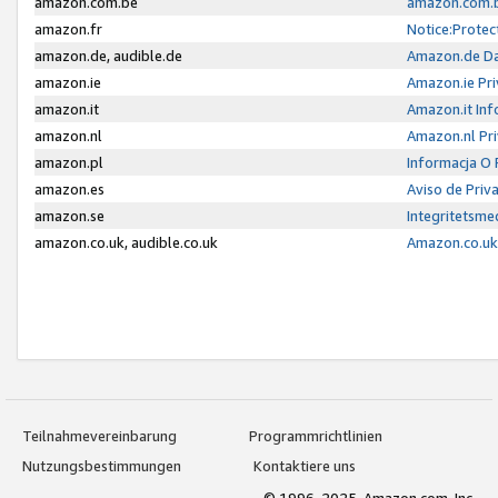
amazon.com.be
amazon.com.b
amazon.fr
Notice:Protec
amazon.de, audible.de
Amazon.de Da
amazon.ie
Amazon.ie Pri
amazon.it
Amazon.it Inf
amazon.nl
Amazon.nl Pri
amazon.pl
Informacja O
amazon.es
Aviso de Priv
amazon.se
Integritetsm
amazon.co.uk, audible.co.uk
Amazon.co.uk 
Teilnahmevereinbarung
Programmrichtlinien
Nutzungsbestimmungen
Kontaktiere uns