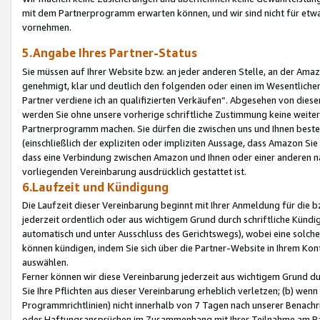
mit dem Partnerprogramm erwarten können, und wir sind nicht für etwa
vornehmen.
5.Angabe Ihres Partner-Status
Sie müssen auf Ihrer Website bzw. an jeder anderen Stelle, an der Am
genehmigt, klar und deutlich den folgenden oder einen im Wesentlichen
Partner verdiene ich an qualifizierten Verkäufen“. Abgesehen von die
werden Sie ohne unsere vorherige schriftliche Zustimmung keine weite
Partnerprogramm machen. Sie dürfen die zwischen uns und Ihnen best
(einschließlich der expliziten oder impliziten Aussage, dass Amazon Si
dass eine Verbindung zwischen Amazon und Ihnen oder einer anderen natü
vorliegenden Vereinbarung ausdrücklich gestattet ist.
6.Laufzeit und Kündigung
Die Laufzeit dieser Vereinbarung beginnt mit Ihrer Anmeldung für die 
jederzeit ordentlich oder aus wichtigem Grund durch schriftliche Kündi
automatisch und unter Ausschluss des Gerichtswegs), wobei eine solch
können kündigen, indem Sie sich über die Partner-Website in Ihrem Ko
auswählen.
Ferner können wir diese Vereinbarung jederzeit aus wichtigem Grund dur
Sie Ihre Pflichten aus dieser Vereinbarung erheblich verletzen; (b) wen
Programmrichtlinien) nicht innerhalb von 7 Tagen nach unserer Benachr
oder Haftungsansprüchen im Zusammenhang mit Ihrer Teilnahme am Pa