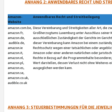
ANHANG 2: ANWENDBARES RECHT UND STRE
Amazon-
Anwendbares Recht und Streitbeilegung
Website
amazon.com.be,
Diese Vereinbarung und Streitigkeiten aller Art, die 
amazon.fr,
Großherzogtums Luxemburg unter Ausschluss seiner Kol
amazon.de,
ausschließlichen Zuständigkeit der Gerichte im Geri
audible.de,
dieser Vereinbarung kann Amazon bei einem zuständig
amazon.ie
Rechtsschutz wegen einer tatsächlichen oder angebli
amazon.it,
Amazon oder einer anderen natürlichen oder juristisc
amazon.nl,
Rechte in Bezug auf die Programminhalte besonderer,
amazon.pl,
Wert darstellen, dessen Verlust nicht ohne Weiteres e
amazon.es,
ausgeglichen werden kann.
amazon.se,
amazon.co.uk,
audible.co.uk
ANHANG 3: STEUERBESTIMMUNGEN FÜR DIE JEWEIL