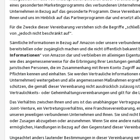
eines gesonderten Marketingprogramms des verbundenen Unternehmens
Unternehmen in Bezug auf das gesonderte Programm. Diese Vereinbarung
Ihnen und uns im Hinblick auf das Partnerprogramm dar und ersetzt al
Für die Zwecke dieser Vereinbarung verstehen sich die Begriffe „schließ
von „jedoch nicht beschränkt auf“.
Sämtliche Informationen in Bezug auf Amazon oder unsere verbunde
bereitstellen oder zugänglich machen und die nicht öffentlich bekannt bz
Informationen
“ von Amazon dar und verbleiben im alleinigen Eigent
wie dies angemessenerweise für die Erbringung Ihrer Leistungen gemäß d
juristischen Personen, die im Zusammenhang mit Ihrem Konto Zugriff au
Pflichten kennen und einhalten. Sie werden Vertrauliche Informationen 
Unternehmen) weitergeben und alle angemessenen Maßnahmen ergreifen
schützen, die gemäß dieser Vereinbarung nicht ausdrücklich zulässig is
Vertraulichkeits- oder Geheimhaltungsvereinbarungen und gilt für die
Das Verhältnis zwischen Ihnen und uns ist das unabhängiger Vertragspa
Joint-Venture, ein Vertretungsverhältnis, eine Franchisevereinbarung, 
unseren jeweiligen verbundenen Unternehmen und Ihnen. Sie sind ni
oder Zusagen abzugeben oder anzunehmen. Wenn Sie eine andere natürli
ermöglichen, Handlungen in Bezug auf den Gegenstand dieser Vereinbar
Ungeachtet anders lautender Bestimmungen in dieser Vereinbarung wird