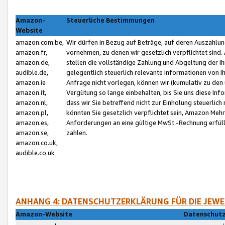
Amazon-
Steuerliche Bestimmungen
Website
amazon.com.be,
Wir dürfen in Bezug auf Beträge, auf deren Auszahlun
amazon.fr,
vornehmen, zu denen wir gesetzlich verpflichtet sind
amazon.de,
stellen die vollständige Zahlung und Abgeltung der 
audible.de,
gelegentlich steuerlich relevante Informationen von I
amazon.ie
Anfrage nicht vorlegen, können wir (kumulativ zu de
amazon.it,
Vergütung so lange einbehalten, bis Sie uns diese Inf
amazon.nl,
dass wir Sie betreffend nicht zur Einholung steuerlich 
amazon.pl,
könnten Sie gesetzlich verpflichtet sein, Amazon Meh
amazon.es,
Anforderungen an eine gültige MwSt.-Rechnung erfüllt
amazon.se,
zahlen.
amazon.co.uk,
audible.co.uk
ANHANG 4: DATENSCHUTZERKLÄRUNG FÜR DIE JEWE
Amazon-Website
Datenschutz