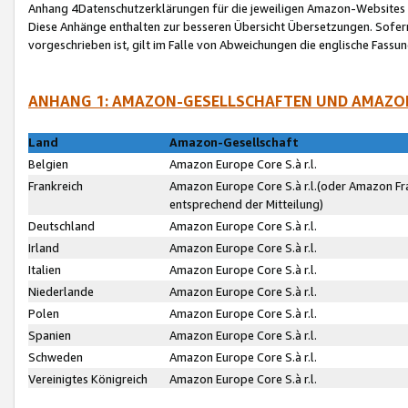
Anhang 4Datenschutzerklärungen für die jeweiligen Amazon-Websites
Diese Anhänge enthalten zur besseren Übersicht Übersetzungen. Sofe
vorgeschrieben ist, gilt im Falle von Abweichungen die englische Fass
ANHANG 1: AMAZON-GESELLSCHAFTEN UND AMAZO
Land
Amazon-Gesellschaft
Belgien
Amazon Europe Core S.à r.l.
Frankreich
Amazon Europe Core S.à r.l.(oder Amazon Fr
entsprechend der Mitteilung)
Deutschland
Amazon Europe Core S.à r.l.
Irland
Amazon Europe Core S.à r.l.
Italien
Amazon Europe Core S.à r.l.
Niederlande
Amazon Europe Core S.à r.l.
Polen
Amazon Europe Core S.à r.l.
Spanien
Amazon Europe Core S.à r.l.
Schweden
Amazon Europe Core S.à r.l.
Vereinigtes Königreich
Amazon Europe Core S.à r.l.