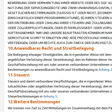
BEWERBUNG ODER VERMARKTUNG IHRER WEBSITE ODER DES GGF. AUF 
NUTZUNG DER SERVICEANGEBOTE UND ZWAR UNABHÄNGIG DAVON, O
GESETZLICHEN BESTIMMUNGEN ZULÄSSIG IST ODER NICHT, (D) EINE
(EINSCHLIESSLICH EINER PROGRAMMRICHTLINIE), (E) IHREN STEUER
DER EINTREIBUNG ODER ZAHLUNG IHRER STEUERN UND ZOLLABGAB
ODER ZOLLVERPFLICHTUNGEN, ODER (F) FAHRLÄSSIGKEIT ODER VORS
AUFTRAGNEHMER. WIR UND UNSERE BEAUFTRAGTEN KÖNNEN IM NAME
GERICHTLICHE SCHRITTE EINLEITEN UND JEDE PROZESSUALE HAND
VERTEIDIGEN, ODER UM RECHTE AUCH ZUM ZWECK DER DURCHSETZU
10.Anwendbares Recht und Streitbeilegung
Die Beilegung etwaiger Streitigkeiten, die in irgendeiner Weise mit de
angeblichen Verletzung dieser Vereinbarung), den im Rahmen dieser Ve
Geschäftsbeziehung mit uns oder unseren verbundenen Unternehmen zu
Bestimmungen zu anwendbarem Recht und Streitbeilegung in
Anhang 
11.Steuern
Steuern und damit verbundene Verpflichtungen, die in irgendeiner Wei
tatsächlichen oder angeblichen Verletzung dieser Vereinbarung), den 
Geschäftsbeziehung mit uns oder unseren verbundenen Unternehmen z
Steuerbestimmungen in
Anhang 3
.
12.Weitere Bestimmungen
Wir können von Zeit zu Zeit Mitteilungen im Zusammenhang mit dem Par