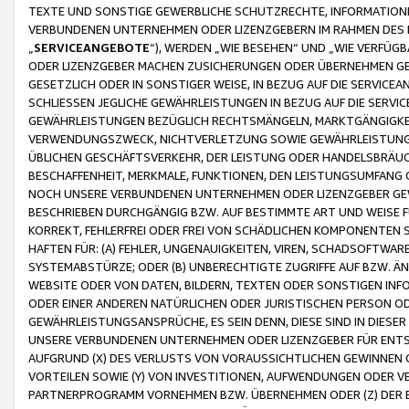
TEXTE UND SONSTIGE GEWERBLICHE SCHUTZRECHTE, INFORMATIONE
VERBUNDENEN UNTERNEHMEN ODER LIZENZGEBERN IM RAHMEN DES
„
SERVICEANGEBOTE
“), WERDEN „WIE BESEHEN“ UND „WIE VERFÜ
ODER LIZENZGEBER MACHEN ZUSICHERUNGEN ODER ÜBERNEHMEN GEW
GESETZLICH ODER IN SONSTIGER WEISE, IN BEZUG AUF DIE SERVI
SCHLIESSEN JEGLICHE GEWÄHRLEISTUNGEN IN BEZUG AUF DIE SERVI
GEWÄHRLEISTUNGEN BEZÜGLICH RECHTSMÄNGELN, MARKTGÄNGIGKEIT
VERWENDUNGSZWECK, NICHTVERLETZUNG SOWIE GEWÄHRLEISTUNGEN 
ÜBLICHEN GESCHÄFTSVERKEHR, DER LEISTUNG ODER HANDELSBRÄUCH
BESCHAFFENHEIT, MERKMALE, FUNKTIONEN, DEN LEISTUNGSUMFANG 
NOCH UNSERE VERBUNDENEN UNTERNEHMEN ODER LIZENZGEBER GEWÄ
BESCHRIEBEN DURCHGÄNGIG BZW. AUF BESTIMMTE ART UND WEISE
KORREKT, FEHLERFREI ODER FREI VON SCHÄDLICHEN KOMPONENTEN
HAFTEN FÜR: (A) FEHLER, UNGENAUIGKEITEN, VIREN, SCHADSOFTW
SYSTEMABSTÜRZE; ODER (B) UNBERECHTIGTE ZUGRIFFE AUF BZW. 
WEBSITE ODER VON DATEN, BILDERN, TEXTEN ODER SONSTIGEN INF
ODER EINER ANDEREN NATÜRLICHEN ODER JURISTISCHEN PERSON OD
GEWÄHRLEISTUNGSANSPRÜCHE, ES SEIN DENN, DIESE SIND IN DIES
UNSERE VERBUNDENEN UNTERNEHMEN ODER LIZENZGEBER FÜR EN
AUFGRUND (X) DES VERLUSTS VON VORAUSSICHTLICHEN GEWINNEN
VORTEILEN SOWIE (Y) VON INVESTITIONEN, AUFWENDUNGEN ODER VE
PARTNERPROGRAMM VORNEHMEN BZW. ÜBERNEHMEN ODER (Z) DER 