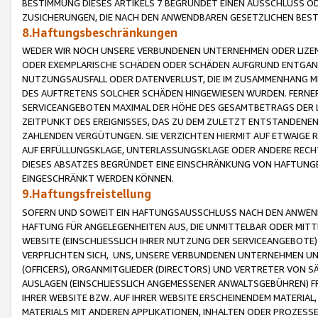
BESTIMMUNG DIESES ARTIKELS 7 BEGRÜNDET EINEN AUSSCHLUSS 
ZUSICHERUNGEN, DIE NACH DEN ANWENDBAREN GESETZLICHEN BE
8.Haftungsbeschränkungen
WEDER WIR NOCH UNSERE VERBUNDENEN UNTERNEHMEN ODER LIZEN
ODER EXEMPLARISCHE SCHÄDEN ODER SCHÄDEN AUFGRUND ENTGANG
NUTZUNGSAUSFALL ODER DATENVERLUST, DIE IM ZUSAMMENHANG MI
DES AUFTRETENS SOLCHER SCHÄDEN HINGEWIESEN WURDEN. FERN
SERVICEANGEBOTEN MAXIMAL DER HÖHE DES GESAMTBETRAGS DER 
ZEITPUNKT DES EREIGNISSES, DAS ZU DEM ZULETZT ENTSTANDENE
ZAHLENDEN VERGÜTUNGEN. SIE VERZICHTEN HIERMIT AUF ETWAIGE 
AUF ERFÜLLUNGSKLAGE, UNTERLASSUNGSKLAGE ODER ANDERE RECHT
DIESES ABSATZES BEGRÜNDET EINE EINSCHRÄNKUNG VON HAFTUNG
EINGESCHRÄNKT WERDEN KÖNNEN.
9.Haftungsfreistellung
SOFERN UND SOWEIT EIN HAFTUNGSAUSSCHLUSS NACH DEN ANWENDB
HAFTUNG FÜR ANGELEGENHEITEN AUS, DIE UNMITTELBAR ODER MITT
WEBSITE (EINSCHLIESSLICH IHRER NUTZUNG DER SERVICEANGEBOTE)
VERPFLICHTEN SICH, UNS, UNSERE VERBUNDENEN UNTERNEHMEN UN
(OFFICERS), ORGANMITGLIEDER (DIRECTORS) UND VERTRETER VON 
AUSLAGEN (EINSCHLIESSLICH ANGEMESSENER ANWALTSGEBÜHREN) FR
IHRER WEBSITE BZW. AUF IHRER WEBSITE ERSCHEINENDEM MATERIAL
MATERIALS MIT ANDEREN APPLIKATIONEN, INHALTEN ODER PROZESSE