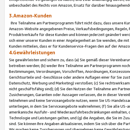
unbeschadet des Rechts von Amazon, Ersatz für darüber hinausgehen
3.Amazon-Kunden
Ihre Teilnahme am Partnerprogramm führt nicht dazu, dass unsere Kun
Amazon-Website angegebenen Preise, Verkaufsbedingungen, Regeln, Ri
Produktverkäufe für diese Kunden und können jederzeit geändert werde
sich einer unserer Kunden in einer Angelegenheit an Sie wenden, die 
Kunden mitteilen, dass er für Kundenservice-Fragen den auf der Ama
4.Gewährleistungen
Sie gewährleisten und sichern zu, dass (a) Sie gemäß dieser Vereinba
betreiben werden; (b) weder Ihre Teilnahme am Partnerprogramm noch d
Bestimmungen, Verordnungen, Vorschriften, Anordnungen, Konzessionen,
Gerichtsurteile und -beschlüsse oder andere Auflagen einer für Sie zu
Datenschutz, Werbung und Marketing) verstoßen; (c) Sie rechtswirksam 
nicht geschäftsfähig sind); (d) Sie den Nutzen der Teilnahme am Partne
Zusicherungen, Garantien oder Aussagen verlassen, die in dieser Verein
teilnehmen und keine Serviceangebote nutzen, wenn Sie US-Handelssa
unterliegen, in dem Sie Serviceangebote wahrnehmen; (f) Sie alle US
amerikanische Ausfuhr- und Wiederausfuhrbeschränkungen einhalten, 
Technologie und Leistungen gelten, und (g) die Angaben, die Sie im 
sind. Sie können Ihre Angaben aktualisieren, indem Sie sich über die 
Wir machen keine Zusicherungen und übernehmen keine Gewährleistun