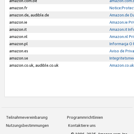
amazon.com.be
amazon.com.b
amazon.fr
Notice:Protec
amazon.de, audible.de
Amazon.de Da
amazon.ie
Amazon.ie Pri
amazon.it
Amazon.it Inf
amazon.nl
Amazon.nl Pri
amazon.pl
Informacja O
amazon.es
Aviso de Priv
amazon.se
Integritetsm
amazon.co.uk, audible.co.uk
Amazon.co.uk 
Teilnahmevereinbarung
Programmrichtlinien
Nutzungsbestimmungen
Kontaktiere uns