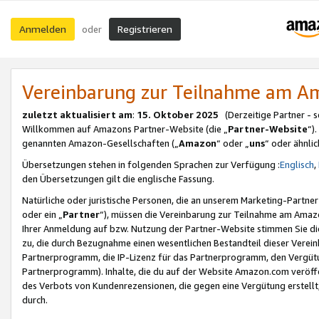
Anmelden
Registrieren
oder
Vereinbarung zur Teilnahme am 
zuletzt aktualisiert am
:
15. Oktober 2025
(Derzeitige Partner - 
Willkommen auf Amazons Partner-Website (die „
Partner-Website
“)
genannten Amazon-Gesellschaften („
Amazon
“ oder „
uns
“ oder ähnli
Übersetzungen stehen in folgenden Sprachen zur Verfügung :
Englisch
,
den Übersetzungen gilt die englische Fassung.
Natürliche oder juristische Personen, die an unserem Marketing-Partn
oder ein „
Partner
“), müssen die Vereinbarung zur Teilnahme am Ama
Ihrer Anmeldung auf bzw. Nutzung der Partner-Website stimmen Sie die
zu, die durch Bezugnahme einen wesentlichen Bestandteil dieser Verei
Partnerprogramm, die IP-Lizenz für das Partnerprogramm, den Vergütu
Partnerprogramm). Inhalte, die du auf der Website Amazon.com veröffe
des Verbots von Kundenrezensionen, die gegen eine Vergütung erstellt, 
durch.