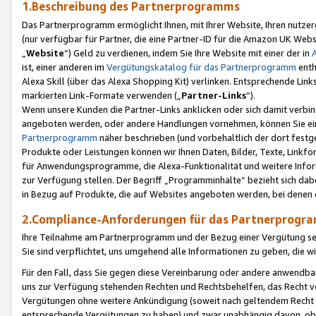
1.Beschreibung des Partnerprogramms
Das Partnerprogramm ermöglicht Ihnen, mit Ihrer Website, Ihren nutzer
(nur verfügbar für Partner, die eine Partner-ID für die Amazon UK We
„
Website
“) Geld zu verdienen, indem Sie Ihre Website mit einer der in
ist, einer anderen im
Vergütungskatalog für das Partnerprogramm
enth
Alexa Skill (über das Alexa Shopping Kit) verlinken. Entsprechende Lin
markierten Link-Formate verwenden („
Partner-Links
“).
Wenn unsere Kunden die Partner-Links anklicken oder sich damit verbi
angeboten werden, oder andere Handlungen vornehmen, können Sie eine
Partnerprogramm
näher beschrieben (und vorbehaltlich der dort festg
Produkte oder Leistungen können wir Ihnen Daten, Bilder, Texte, Linkfo
für Anwendungsprogramme, die Alexa-Funktionalität und weitere Inf
zur Verfügung stellen. Der Begriff „Programminhalte“ bezieht sich dabe
in Bezug auf Produkte, die auf Websites angeboten werden, bei denen 
2.Compliance-Anforderungen für das Partnerprog
Ihre Teilnahme am Partnerprogramm und der Bezug einer Vergütung setz
Sie sind verpflichtet, uns umgehend alle Informationen zu geben, die w
Für den Fall, dass Sie gegen diese Vereinbarung oder andere anwendba
uns zur Verfügung stehenden Rechten und Rechtsbehelfen, das Recht vo
Vergütungen ohne weitere Ankündigung (soweit nach geltendem Recht z
entsprechende Vergütungen zu haben) und zwar unabhängig davon, ob 