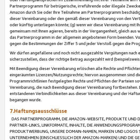
Partnerprogramm für betrügerische, irreführende oder illegale Zwecke
Amazon durch Sie oder Ihre Teilnahme am Partnerprogramm beschädig
dieser Vereinbarung oder den gemäß dieser Vereinbarung von den Vertr
oder künftig unterliegen könnte; (g) wenn wir diese Vereinbarung mit I
gemeinsam mit Ihnen agieren, bereits in der Vergangenheit, gleich aus
das Partnerprogramm in der allgemein angebotenen Form beenden. Vors
gegen die Bestimmungen der Ziffer 5 und jeder Verstoß gegen die Prog
Wir dürfen angefallene und noch nicht ausgezahlte Vergütungen nach 
sicherzustellen, dass der richtige Betrag ausgezahlt wird (beispielsw
Mit Beendigung dieser Vereinbarung erlöschen alle Rechte und Pflichte
eingeräumten Lizenzen/Nutzungsrechte; hiervon ausgenommen sind die in 
Programmrichtlinien festgelegten Rechte und Pflichten der Parteien sow
Vereinbarung, die nach Beendigung dieser Vereinbarung fortbestehen. D
entstandenen Verbindlichkeiten aus dieser Vereinbarung und der Haft
begangen wurde.
7.Haftungsausschlüsse
DAS PARTNERPROGRAMM, DIE AMAZON-WEBSITE, PRODUKTE UND DI
PARTNER-LINKS, LINKFORMATE, INHALTE, DIE ANWENDUNGSPROGR
PRODUKTWERBUNG, UNSERE DOMAIN-NAMEN, MARKEN UND LOGOS S
UNTERNEHMEN (EINSCHLIESSLICH DER AMAZON-MARKEN) UND DIE GE