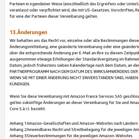
Parteien in irgendeiner Weise (einschließlich des Ergreifens oder Unt
veranlasst oder verpflichtet wird, die mit US-Gesetzen, Vorschriften,
für eine der Parteien dieser Vereinbarung gelten.
13.Änderungen
Wir behalten uns das Recht vor, einzelne oder alle Bestimmungen diese
Änderungsmitteilung, eine geänderte Vereinbarung oder eine geänderte 
über die entsprechende Änderung per E-Mail an Ihre zu diesem Zeitpun
ausgenommen etwaige Erhöhungen der Standardvergütung im Rahmen
Datum, jedoch frühestens sieben Kalendertage nach dem Datum, an de
PARTNERPROGRAMM NACH DEM DATUM DES WIRKSAMWERDENS DER Ä
WENN SIE MIT EINER ÄNDERUNG NICHT EINVERSTANDEN SIND, HABEN S
KÜNDIGEN.
Wenn Sie diese Vereinbarung mit Amazon France Services SAS geschlo
gelten zukünftige Änderungen an dieser Vereinbarung für Sie und Ama
Core S.à r.l. bezieht.
Anhang 1Amazon-Gesellschaften und Amazon-Websites nach Ländern
Anhang 2Anwendbares Recht und Streitbeilegung für die jeweiligen 
Anhang 3Steuerbestimmungen für die jeweiligen Amazon-Websites