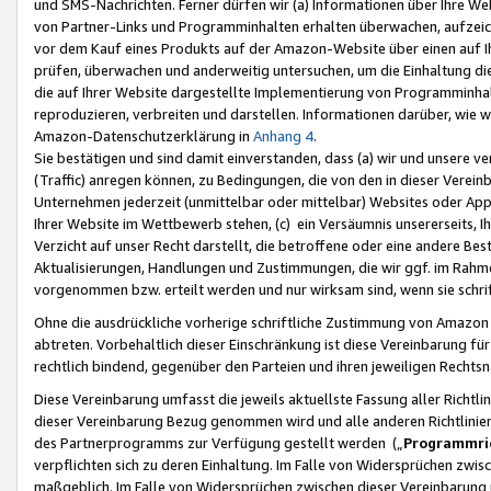
und SMS-Nachrichten. Ferner dürfen wir (a) Informationen über Ihre We
von Partner-Links und Programminhalten erhalten überwachen, aufzei
vor dem Kauf eines Produkts auf der Amazon-Website über einen auf Ih
prüfen, überwachen und anderweitig untersuchen, um die Einhaltung dies
die auf Ihrer Website dargestellte Implementierung von Programminhalt
reproduzieren, verbreiten und darstellen. Informationen darüber, wie w
Amazon-Datenschutzerklärung in
Anhang 4
.
Sie bestätigen und sind damit einverstanden, dass (a) wir und unsere 
(Traffic) anregen können, zu Bedingungen, die von den in dieser Vere
Unternehmen jederzeit (unmittelbar oder mittelbar) Websites oder Appl
Ihrer Website im Wettbewerb stehen, (c) ein Versäumnis unsererseits, I
Verzicht auf unser Recht darstellt, die betroffene oder eine andere B
Aktualisierungen, Handlungen und Zustimmungen, die wir ggf. im Rahme
vorgenommen bzw. erteilt werden und nur wirksam sind, wenn sie schri
Ohne die ausdrückliche vorherige schriftliche Zustimmung von Amazon
abtreten. Vorbehaltlich dieser Einschränkung ist diese Vereinbarung f
rechtlich bindend, gegenüber den Parteien und ihren jeweiligen Rech
Diese Vereinbarung umfasst die jeweils aktuellste Fassung aller Richtli
dieser Vereinbarung Bezug genommen wird und alle anderen Richtlinie
des Partnerprogramms zur Verfügung gestellt werden („
Programmric
verpflichten sich zu deren Einhaltung. Im Falle von Widersprüchen zwi
maßgeblich. Im Falle von Widersprüchen zwischen dieser Vereinbarun