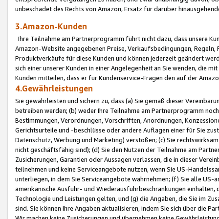
unbeschadet des Rechts von Amazon, Ersatz für darüber hinausgehen
3.Amazon-Kunden
Ihre Teilnahme am Partnerprogramm führt nicht dazu, dass unsere Kun
Amazon-Website angegebenen Preise, Verkaufsbedingungen, Regeln, Ri
Produktverkäufe für diese Kunden und können jederzeit geändert werde
sich einer unserer Kunden in einer Angelegenheit an Sie wenden, die 
Kunden mitteilen, dass er für Kundenservice-Fragen den auf der Ama
4.Gewährleistungen
Sie gewährleisten und sichern zu, dass (a) Sie gemäß dieser Vereinba
betreiben werden; (b) weder Ihre Teilnahme am Partnerprogramm noch d
Bestimmungen, Verordnungen, Vorschriften, Anordnungen, Konzessionen,
Gerichtsurteile und -beschlüsse oder andere Auflagen einer für Sie zu
Datenschutz, Werbung und Marketing) verstoßen; (c) Sie rechtswirksam 
nicht geschäftsfähig sind); (d) Sie den Nutzen der Teilnahme am Partne
Zusicherungen, Garantien oder Aussagen verlassen, die in dieser Verein
teilnehmen und keine Serviceangebote nutzen, wenn Sie US-Handelssa
unterliegen, in dem Sie Serviceangebote wahrnehmen; (f) Sie alle US
amerikanische Ausfuhr- und Wiederausfuhrbeschränkungen einhalten, 
Technologie und Leistungen gelten, und (g) die Angaben, die Sie im 
sind. Sie können Ihre Angaben aktualisieren, indem Sie sich über die 
Wir machen keine Zusicherungen und übernehmen keine Gewährleistun