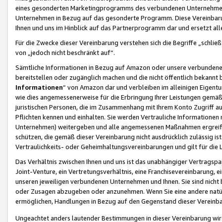
eines gesonderten Marketingprogramms des verbundenen Unternehmens
Unternehmen in Bezug auf das gesonderte Programm. Diese Vereinbarung
Ihnen und uns im Hinblick auf das Partnerprogramm dar und ersetzt al
Für die Zwecke dieser Vereinbarung verstehen sich die Begriffe „schließ
von „jedoch nicht beschränkt auf“.
Sämtliche Informationen in Bezug auf Amazon oder unsere verbunde
bereitstellen oder zugänglich machen und die nicht öffentlich bekannt bz
Informationen
“ von Amazon dar und verbleiben im alleinigen Eigent
wie dies angemessenerweise für die Erbringung Ihrer Leistungen gemäß d
juristischen Personen, die im Zusammenhang mit Ihrem Konto Zugriff au
Pflichten kennen und einhalten. Sie werden Vertrauliche Informationen 
Unternehmen) weitergeben und alle angemessenen Maßnahmen ergreifen
schützen, die gemäß dieser Vereinbarung nicht ausdrücklich zulässig is
Vertraulichkeits- oder Geheimhaltungsvereinbarungen und gilt für die
Das Verhältnis zwischen Ihnen und uns ist das unabhängiger Vertragspa
Joint-Venture, ein Vertretungsverhältnis, eine Franchisevereinbarung, 
unseren jeweiligen verbundenen Unternehmen und Ihnen. Sie sind ni
oder Zusagen abzugeben oder anzunehmen. Wenn Sie eine andere natürli
ermöglichen, Handlungen in Bezug auf den Gegenstand dieser Vereinbar
Ungeachtet anders lautender Bestimmungen in dieser Vereinbarung wird