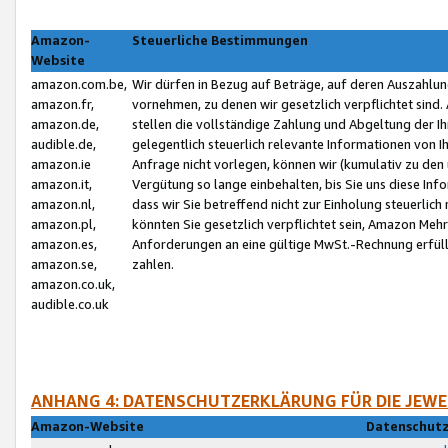
Amazon-
Steuerliche Bestimmungen
Website
amazon.com.be,
Wir dürfen in Bezug auf Beträge, auf deren Auszahlun
amazon.fr,
vornehmen, zu denen wir gesetzlich verpflichtet sind
amazon.de,
stellen die vollständige Zahlung und Abgeltung der 
audible.de,
gelegentlich steuerlich relevante Informationen von I
amazon.ie
Anfrage nicht vorlegen, können wir (kumulativ zu de
amazon.it,
Vergütung so lange einbehalten, bis Sie uns diese Inf
amazon.nl,
dass wir Sie betreffend nicht zur Einholung steuerlich 
amazon.pl,
könnten Sie gesetzlich verpflichtet sein, Amazon Meh
amazon.es,
Anforderungen an eine gültige MwSt.-Rechnung erfüllt
amazon.se,
zahlen.
amazon.co.uk,
audible.co.uk
ANHANG 4: DATENSCHUTZERKLÄRUNG FÜR DIE JEWE
Amazon-Website
Datenschutz