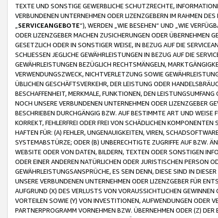
TEXTE UND SONSTIGE GEWERBLICHE SCHUTZRECHTE, INFORMATIONE
VERBUNDENEN UNTERNEHMEN ODER LIZENZGEBERN IM RAHMEN DES
„
SERVICEANGEBOTE
“), WERDEN „WIE BESEHEN“ UND „WIE VERFÜ
ODER LIZENZGEBER MACHEN ZUSICHERUNGEN ODER ÜBERNEHMEN GEW
GESETZLICH ODER IN SONSTIGER WEISE, IN BEZUG AUF DIE SERVI
SCHLIESSEN JEGLICHE GEWÄHRLEISTUNGEN IN BEZUG AUF DIE SERVI
GEWÄHRLEISTUNGEN BEZÜGLICH RECHTSMÄNGELN, MARKTGÄNGIGKEIT
VERWENDUNGSZWECK, NICHTVERLETZUNG SOWIE GEWÄHRLEISTUNGEN 
ÜBLICHEN GESCHÄFTSVERKEHR, DER LEISTUNG ODER HANDELSBRÄUCH
BESCHAFFENHEIT, MERKMALE, FUNKTIONEN, DEN LEISTUNGSUMFANG 
NOCH UNSERE VERBUNDENEN UNTERNEHMEN ODER LIZENZGEBER GEWÄ
BESCHRIEBEN DURCHGÄNGIG BZW. AUF BESTIMMTE ART UND WEISE
KORREKT, FEHLERFREI ODER FREI VON SCHÄDLICHEN KOMPONENTEN
HAFTEN FÜR: (A) FEHLER, UNGENAUIGKEITEN, VIREN, SCHADSOFTW
SYSTEMABSTÜRZE; ODER (B) UNBERECHTIGTE ZUGRIFFE AUF BZW. 
WEBSITE ODER VON DATEN, BILDERN, TEXTEN ODER SONSTIGEN INF
ODER EINER ANDEREN NATÜRLICHEN ODER JURISTISCHEN PERSON OD
GEWÄHRLEISTUNGSANSPRÜCHE, ES SEIN DENN, DIESE SIND IN DIES
UNSERE VERBUNDENEN UNTERNEHMEN ODER LIZENZGEBER FÜR EN
AUFGRUND (X) DES VERLUSTS VON VORAUSSICHTLICHEN GEWINNEN
VORTEILEN SOWIE (Y) VON INVESTITIONEN, AUFWENDUNGEN ODER VE
PARTNERPROGRAMM VORNEHMEN BZW. ÜBERNEHMEN ODER (Z) DER 