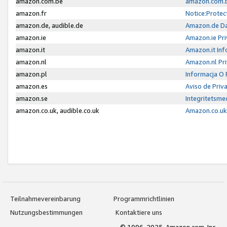
amazon.com.be
amazon.com.b
amazon.fr
Notice:Protec
amazon.de, audible.de
Amazon.de Da
amazon.ie
Amazon.ie Pri
amazon.it
Amazon.it Inf
amazon.nl
Amazon.nl Pri
amazon.pl
Informacja O
amazon.es
Aviso de Priv
amazon.se
Integritetsm
amazon.co.uk, audible.co.uk
Amazon.co.uk 
Teilnahmevereinbarung
Programmrichtlinien
Nutzungsbestimmungen
Kontaktiere uns