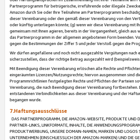
Partnerprogramm für betrügerische, irreführende oder illegale Zwecke
Amazon durch Sie oder Ihre Teilnahme am Partnerprogramm beschädig
dieser Vereinbarung oder den gemäß dieser Vereinbarung von den Vertr
oder künftig unterliegen könnte; (g) wenn wir diese Vereinbarung mit I
gemeinsam mit Ihnen agieren, bereits in der Vergangenheit, gleich aus
das Partnerprogramm in der allgemein angebotenen Form beenden. Vors
gegen die Bestimmungen der Ziffer 5 und jeder Verstoß gegen die Prog
Wir dürfen angefallene und noch nicht ausgezahlte Vergütungen nach 
sicherzustellen, dass der richtige Betrag ausgezahlt wird (beispielsw
Mit Beendigung dieser Vereinbarung erlöschen alle Rechte und Pflichte
eingeräumten Lizenzen/Nutzungsrechte; hiervon ausgenommen sind die in 
Programmrichtlinien festgelegten Rechte und Pflichten der Parteien sow
Vereinbarung, die nach Beendigung dieser Vereinbarung fortbestehen. D
entstandenen Verbindlichkeiten aus dieser Vereinbarung und der Haft
begangen wurde.
7.Haftungsausschlüsse
DAS PARTNERPROGRAMM, DIE AMAZON-WEBSITE, PRODUKTE UND DI
PARTNER-LINKS, LINKFORMATE, INHALTE, DIE ANWENDUNGSPROGR
PRODUKTWERBUNG, UNSERE DOMAIN-NAMEN, MARKEN UND LOGOS S
UNTERNEHMEN (EINSCHLIESSLICH DER AMAZON-MARKEN) UND DIE GE