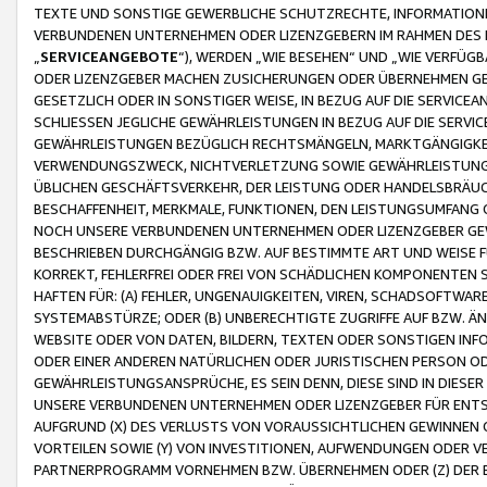
TEXTE UND SONSTIGE GEWERBLICHE SCHUTZRECHTE, INFORMATIONE
VERBUNDENEN UNTERNEHMEN ODER LIZENZGEBERN IM RAHMEN DES
„
SERVICEANGEBOTE
“), WERDEN „WIE BESEHEN“ UND „WIE VERFÜ
ODER LIZENZGEBER MACHEN ZUSICHERUNGEN ODER ÜBERNEHMEN GEW
GESETZLICH ODER IN SONSTIGER WEISE, IN BEZUG AUF DIE SERVI
SCHLIESSEN JEGLICHE GEWÄHRLEISTUNGEN IN BEZUG AUF DIE SERVI
GEWÄHRLEISTUNGEN BEZÜGLICH RECHTSMÄNGELN, MARKTGÄNGIGKEIT
VERWENDUNGSZWECK, NICHTVERLETZUNG SOWIE GEWÄHRLEISTUNGEN 
ÜBLICHEN GESCHÄFTSVERKEHR, DER LEISTUNG ODER HANDELSBRÄUCH
BESCHAFFENHEIT, MERKMALE, FUNKTIONEN, DEN LEISTUNGSUMFANG 
NOCH UNSERE VERBUNDENEN UNTERNEHMEN ODER LIZENZGEBER GEWÄ
BESCHRIEBEN DURCHGÄNGIG BZW. AUF BESTIMMTE ART UND WEISE
KORREKT, FEHLERFREI ODER FREI VON SCHÄDLICHEN KOMPONENTEN
HAFTEN FÜR: (A) FEHLER, UNGENAUIGKEITEN, VIREN, SCHADSOFTW
SYSTEMABSTÜRZE; ODER (B) UNBERECHTIGTE ZUGRIFFE AUF BZW. 
WEBSITE ODER VON DATEN, BILDERN, TEXTEN ODER SONSTIGEN INF
ODER EINER ANDEREN NATÜRLICHEN ODER JURISTISCHEN PERSON OD
GEWÄHRLEISTUNGSANSPRÜCHE, ES SEIN DENN, DIESE SIND IN DIES
UNSERE VERBUNDENEN UNTERNEHMEN ODER LIZENZGEBER FÜR EN
AUFGRUND (X) DES VERLUSTS VON VORAUSSICHTLICHEN GEWINNEN
VORTEILEN SOWIE (Y) VON INVESTITIONEN, AUFWENDUNGEN ODER VE
PARTNERPROGRAMM VORNEHMEN BZW. ÜBERNEHMEN ODER (Z) DER 