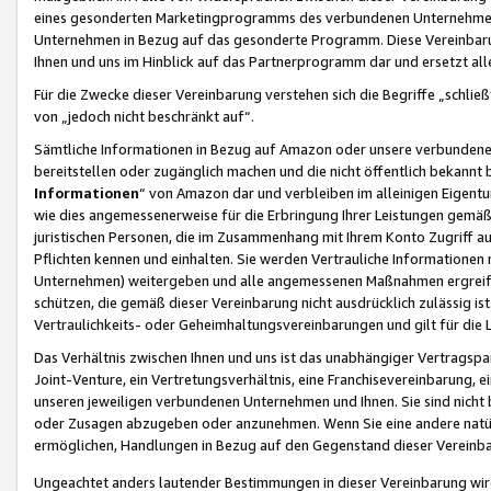
eines gesonderten Marketingprogramms des verbundenen Unternehmens
Unternehmen in Bezug auf das gesonderte Programm. Diese Vereinbarung
Ihnen und uns im Hinblick auf das Partnerprogramm dar und ersetzt al
Für die Zwecke dieser Vereinbarung verstehen sich die Begriffe „schließ
von „jedoch nicht beschränkt auf“.
Sämtliche Informationen in Bezug auf Amazon oder unsere verbunde
bereitstellen oder zugänglich machen und die nicht öffentlich bekannt bz
Informationen
“ von Amazon dar und verbleiben im alleinigen Eigent
wie dies angemessenerweise für die Erbringung Ihrer Leistungen gemäß d
juristischen Personen, die im Zusammenhang mit Ihrem Konto Zugriff au
Pflichten kennen und einhalten. Sie werden Vertrauliche Informationen 
Unternehmen) weitergeben und alle angemessenen Maßnahmen ergreifen
schützen, die gemäß dieser Vereinbarung nicht ausdrücklich zulässig is
Vertraulichkeits- oder Geheimhaltungsvereinbarungen und gilt für die
Das Verhältnis zwischen Ihnen und uns ist das unabhängiger Vertragspa
Joint-Venture, ein Vertretungsverhältnis, eine Franchisevereinbarung, 
unseren jeweiligen verbundenen Unternehmen und Ihnen. Sie sind ni
oder Zusagen abzugeben oder anzunehmen. Wenn Sie eine andere natürli
ermöglichen, Handlungen in Bezug auf den Gegenstand dieser Vereinbar
Ungeachtet anders lautender Bestimmungen in dieser Vereinbarung wird