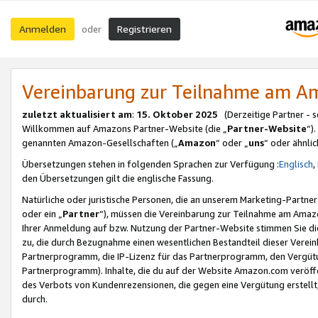
Anmelden
Registrieren
oder
Vereinbarung zur Teilnahme am 
zuletzt aktualisiert am
:
15. Oktober 2025
(Derzeitige Partner - 
Willkommen auf Amazons Partner-Website (die „
Partner-Website
“)
genannten Amazon-Gesellschaften („
Amazon
“ oder „
uns
“ oder ähnli
Übersetzungen stehen in folgenden Sprachen zur Verfügung :
Englisch
,
den Übersetzungen gilt die englische Fassung.
Natürliche oder juristische Personen, die an unserem Marketing-Partn
oder ein „
Partner
“), müssen die Vereinbarung zur Teilnahme am Ama
Ihrer Anmeldung auf bzw. Nutzung der Partner-Website stimmen Sie die
zu, die durch Bezugnahme einen wesentlichen Bestandteil dieser Verei
Partnerprogramm, die IP-Lizenz für das Partnerprogramm, den Vergütu
Partnerprogramm). Inhalte, die du auf der Website Amazon.com veröffe
des Verbots von Kundenrezensionen, die gegen eine Vergütung erstellt, 
durch.