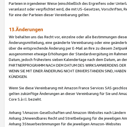
Parteien in irgendeiner Weise (einschließlich des Ergreifens oder Unt
veranlasst oder verpflichtet wird, die mit US-Gesetzen, Vorschriften,
für eine der Parteien dieser Vereinbarung gelten.
13.Änderungen
Wir behalten uns das Recht vor, einzelne oder alle Bestimmungen diese
Änderungsmitteilung, eine geänderte Vereinbarung oder eine geänderte 
über die entsprechende Änderung per E-Mail an Ihre zu diesem Zeitpun
ausgenommen etwaige Erhöhungen der Standardvergütung im Rahmen
Datum, jedoch frühestens sieben Kalendertage nach dem Datum, an de
PARTNERPROGRAMM NACH DEM DATUM DES WIRKSAMWERDENS DER Ä
WENN SIE MIT EINER ÄNDERUNG NICHT EINVERSTANDEN SIND, HABEN S
KÜNDIGEN.
Wenn Sie diese Vereinbarung mit Amazon France Services SAS geschlo
gelten zukünftige Änderungen an dieser Vereinbarung für Sie und Ama
Core S.à r.l. bezieht.
Anhang 1Amazon-Gesellschaften und Amazon-Websites nach Ländern
Anhang 2Anwendbares Recht und Streitbeilegung für die jeweiligen 
Anhang 3Steuerbestimmungen für die jeweiligen Amazon-Websites