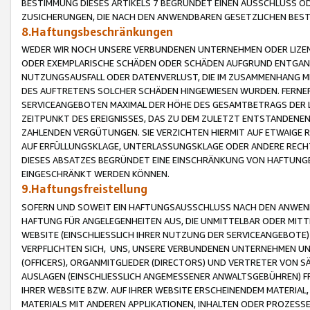
BESTIMMUNG DIESES ARTIKELS 7 BEGRÜNDET EINEN AUSSCHLUSS 
ZUSICHERUNGEN, DIE NACH DEN ANWENDBAREN GESETZLICHEN BE
8.Haftungsbeschränkungen
WEDER WIR NOCH UNSERE VERBUNDENEN UNTERNEHMEN ODER LIZEN
ODER EXEMPLARISCHE SCHÄDEN ODER SCHÄDEN AUFGRUND ENTGANG
NUTZUNGSAUSFALL ODER DATENVERLUST, DIE IM ZUSAMMENHANG MI
DES AUFTRETENS SOLCHER SCHÄDEN HINGEWIESEN WURDEN. FERN
SERVICEANGEBOTEN MAXIMAL DER HÖHE DES GESAMTBETRAGS DER 
ZEITPUNKT DES EREIGNISSES, DAS ZU DEM ZULETZT ENTSTANDENE
ZAHLENDEN VERGÜTUNGEN. SIE VERZICHTEN HIERMIT AUF ETWAIGE 
AUF ERFÜLLUNGSKLAGE, UNTERLASSUNGSKLAGE ODER ANDERE RECHT
DIESES ABSATZES BEGRÜNDET EINE EINSCHRÄNKUNG VON HAFTUNG
EINGESCHRÄNKT WERDEN KÖNNEN.
9.Haftungsfreistellung
SOFERN UND SOWEIT EIN HAFTUNGSAUSSCHLUSS NACH DEN ANWENDB
HAFTUNG FÜR ANGELEGENHEITEN AUS, DIE UNMITTELBAR ODER MITT
WEBSITE (EINSCHLIESSLICH IHRER NUTZUNG DER SERVICEANGEBOTE)
VERPFLICHTEN SICH, UNS, UNSERE VERBUNDENEN UNTERNEHMEN UN
(OFFICERS), ORGANMITGLIEDER (DIRECTORS) UND VERTRETER VON 
AUSLAGEN (EINSCHLIESSLICH ANGEMESSENER ANWALTSGEBÜHREN) FR
IHRER WEBSITE BZW. AUF IHRER WEBSITE ERSCHEINENDEM MATERIAL
MATERIALS MIT ANDEREN APPLIKATIONEN, INHALTEN ODER PROZESSE