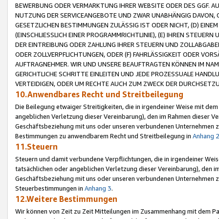
BEWERBUNG ODER VERMARKTUNG IHRER WEBSITE ODER DES GGF. AUF 
NUTZUNG DER SERVICEANGEBOTE UND ZWAR UNABHÄNGIG DAVON, O
GESETZLICHEN BESTIMMUNGEN ZULÄSSIG IST ODER NICHT, (D) EINE
(EINSCHLIESSLICH EINER PROGRAMMRICHTLINIE), (E) IHREN STEUER
DER EINTREIBUNG ODER ZAHLUNG IHRER STEUERN UND ZOLLABGAB
ODER ZOLLVERPFLICHTUNGEN, ODER (F) FAHRLÄSSIGKEIT ODER VORS
AUFTRAGNEHMER. WIR UND UNSERE BEAUFTRAGTEN KÖNNEN IM NAME
GERICHTLICHE SCHRITTE EINLEITEN UND JEDE PROZESSUALE HAND
VERTEIDIGEN, ODER UM RECHTE AUCH ZUM ZWECK DER DURCHSETZU
10.Anwendbares Recht und Streitbeilegung
Die Beilegung etwaiger Streitigkeiten, die in irgendeiner Weise mit de
angeblichen Verletzung dieser Vereinbarung), den im Rahmen dieser Ve
Geschäftsbeziehung mit uns oder unseren verbundenen Unternehmen zu
Bestimmungen zu anwendbarem Recht und Streitbeilegung in
Anhang 
11.Steuern
Steuern und damit verbundene Verpflichtungen, die in irgendeiner Wei
tatsächlichen oder angeblichen Verletzung dieser Vereinbarung), den 
Geschäftsbeziehung mit uns oder unseren verbundenen Unternehmen z
Steuerbestimmungen in
Anhang 3
.
12.Weitere Bestimmungen
Wir können von Zeit zu Zeit Mitteilungen im Zusammenhang mit dem Par