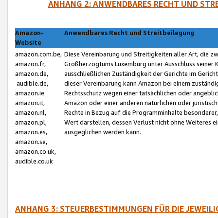
ANHANG 2: ANWENDBARES RECHT UND STRE
Amazon-
Anwendbares Recht und Streitbeilegung
Website
amazon.com.be,
Diese Vereinbarung und Streitigkeiten aller Art, die 
amazon.fr,
Großherzogtums Luxemburg unter Ausschluss seiner Kol
amazon.de,
ausschließlichen Zuständigkeit der Gerichte im Geri
audible.de,
dieser Vereinbarung kann Amazon bei einem zuständig
amazon.ie
Rechtsschutz wegen einer tatsächlichen oder angebli
amazon.it,
Amazon oder einer anderen natürlichen oder juristisc
amazon.nl,
Rechte in Bezug auf die Programminhalte besonderer,
amazon.pl,
Wert darstellen, dessen Verlust nicht ohne Weiteres e
amazon.es,
ausgeglichen werden kann.
amazon.se,
amazon.co.uk,
audible.co.uk
ANHANG 3: STEUERBESTIMMUNGEN FÜR DIE JEWEIL