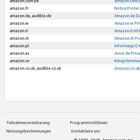
amazon.com.be
amazon.com.b
amazon.fr
Notice:Protec
amazon.de, audible.de
Amazon.de Da
amazon.ie
Amazon.ie Pri
amazon.it
Amazon.it Inf
amazon.nl
Amazon.nl Pri
amazon.pl
Informacja O
amazon.es
Aviso de Priv
amazon.se
Integritetsm
amazon.co.uk, audible.co.uk
Amazon.co.uk 
Teilnahmevereinbarung
Programmrichtlinien
Nutzungsbestimmungen
Kontaktiere uns