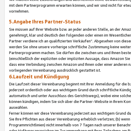
mit dem Partnerprogramm erwarten können, und wir sind nicht für etwa
vornehmen.
5.Angabe Ihres Partner-Status
Sie müssen auf Ihrer Website bzw. an jeder anderen Stelle, an der Am
genehmigt, klar und deutlich den folgenden oder einen im Wesentlichen
Partner verdiene ich an qualifizierten Verkäufen“. Abgesehen von die
werden Sie ohne unsere vorherige schriftliche Zustimmung keine weite
Partnerprogramm machen. Sie dürfen die zwischen uns und Ihnen best
(einschließlich der expliziten oder impliziten Aussage, dass Amazon Si
dass eine Verbindung zwischen Amazon und Ihnen oder einer anderen natü
vorliegenden Vereinbarung ausdrücklich gestattet ist.
6.Laufzeit und Kündigung
Die Laufzeit dieser Vereinbarung beginnt mit Ihrer Anmeldung für die 
jederzeit ordentlich oder aus wichtigem Grund durch schriftliche Kündi
automatisch und unter Ausschluss des Gerichtswegs), wobei eine solch
können kündigen, indem Sie sich über die Partner-Website in Ihrem Ko
auswählen.
Ferner können wir diese Vereinbarung jederzeit aus wichtigem Grund dur
Sie Ihre Pflichten aus dieser Vereinbarung erheblich verletzen; (b) wen
Programmrichtlinien) nicht innerhalb von 7 Tagen nach unserer Benachr
oder Haftungsansprüchen im Zusammenhang mit Ihrer Teilnahme am Pa