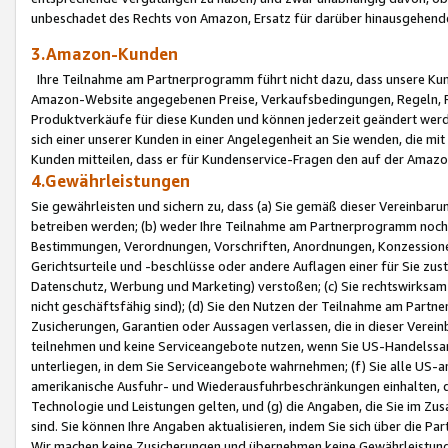
unbeschadet des Rechts von Amazon, Ersatz für darüber hinausgehen
3.Amazon-Kunden
Ihre Teilnahme am Partnerprogramm führt nicht dazu, dass unsere Kun
Amazon-Website angegebenen Preise, Verkaufsbedingungen, Regeln, Ri
Produktverkäufe für diese Kunden und können jederzeit geändert werde
sich einer unserer Kunden in einer Angelegenheit an Sie wenden, die 
Kunden mitteilen, dass er für Kundenservice-Fragen den auf der Ama
4.Gewährleistungen
Sie gewährleisten und sichern zu, dass (a) Sie gemäß dieser Vereinba
betreiben werden; (b) weder Ihre Teilnahme am Partnerprogramm noch d
Bestimmungen, Verordnungen, Vorschriften, Anordnungen, Konzessionen,
Gerichtsurteile und -beschlüsse oder andere Auflagen einer für Sie zu
Datenschutz, Werbung und Marketing) verstoßen; (c) Sie rechtswirksam 
nicht geschäftsfähig sind); (d) Sie den Nutzen der Teilnahme am Partne
Zusicherungen, Garantien oder Aussagen verlassen, die in dieser Verein
teilnehmen und keine Serviceangebote nutzen, wenn Sie US-Handelssa
unterliegen, in dem Sie Serviceangebote wahrnehmen; (f) Sie alle US
amerikanische Ausfuhr- und Wiederausfuhrbeschränkungen einhalten, 
Technologie und Leistungen gelten, und (g) die Angaben, die Sie im 
sind. Sie können Ihre Angaben aktualisieren, indem Sie sich über die 
Wir machen keine Zusicherungen und übernehmen keine Gewährleistun