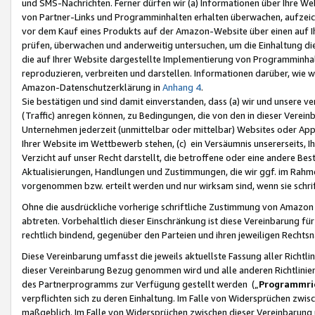
und SMS-Nachrichten. Ferner dürfen wir (a) Informationen über Ihre We
von Partner-Links und Programminhalten erhalten überwachen, aufzei
vor dem Kauf eines Produkts auf der Amazon-Website über einen auf Ih
prüfen, überwachen und anderweitig untersuchen, um die Einhaltung dies
die auf Ihrer Website dargestellte Implementierung von Programminhalt
reproduzieren, verbreiten und darstellen. Informationen darüber, wie w
Amazon-Datenschutzerklärung in
Anhang 4
.
Sie bestätigen und sind damit einverstanden, dass (a) wir und unsere 
(Traffic) anregen können, zu Bedingungen, die von den in dieser Vere
Unternehmen jederzeit (unmittelbar oder mittelbar) Websites oder Appl
Ihrer Website im Wettbewerb stehen, (c) ein Versäumnis unsererseits, I
Verzicht auf unser Recht darstellt, die betroffene oder eine andere B
Aktualisierungen, Handlungen und Zustimmungen, die wir ggf. im Rahme
vorgenommen bzw. erteilt werden und nur wirksam sind, wenn sie schri
Ohne die ausdrückliche vorherige schriftliche Zustimmung von Amazon
abtreten. Vorbehaltlich dieser Einschränkung ist diese Vereinbarung f
rechtlich bindend, gegenüber den Parteien und ihren jeweiligen Rech
Diese Vereinbarung umfasst die jeweils aktuellste Fassung aller Richtli
dieser Vereinbarung Bezug genommen wird und alle anderen Richtlinie
des Partnerprogramms zur Verfügung gestellt werden („
Programmric
verpflichten sich zu deren Einhaltung. Im Falle von Widersprüchen zwi
maßgeblich. Im Falle von Widersprüchen zwischen dieser Vereinbarun