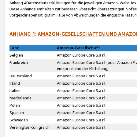
Anhang 4Datenschutzerklärungen für die jeweiligen Amazon-Websites
Diese Anhänge enthalten zur besseren Übersicht Übersetzungen. Sofe
vorgeschrieben ist, gilt im Falle von Abweichungen die englische Fass
ANHANG 1: AMAZON-GESELLSCHAFTEN UND AMAZO
Land
Amazon-Gesellschaft
Belgien
Amazon Europe Core S.à r.l.
Frankreich
Amazon Europe Core S.à r.l.(oder Amazon Fr
entsprechend der Mitteilung)
Deutschland
Amazon Europe Core S.à r.l.
Irland
Amazon Europe Core S.à r.l.
Italien
Amazon Europe Core S.à r.l.
Niederlande
Amazon Europe Core S.à r.l.
Polen
Amazon Europe Core S.à r.l.
Spanien
Amazon Europe Core S.à r.l.
Schweden
Amazon Europe Core S.à r.l.
Vereinigtes Königreich
Amazon Europe Core S.à r.l.