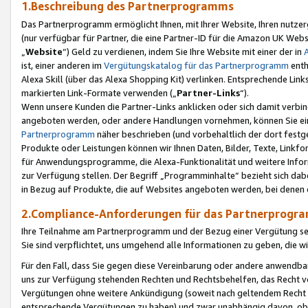
1.Beschreibung des Partnerprogramms
Das Partnerprogramm ermöglicht Ihnen, mit Ihrer Website, Ihren nutzer
(nur verfügbar für Partner, die eine Partner-ID für die Amazon UK We
„
Website
“) Geld zu verdienen, indem Sie Ihre Website mit einer der in
ist, einer anderen im
Vergütungskatalog für das Partnerprogramm
enth
Alexa Skill (über das Alexa Shopping Kit) verlinken. Entsprechende Lin
markierten Link-Formate verwenden („
Partner-Links
“).
Wenn unsere Kunden die Partner-Links anklicken oder sich damit verbi
angeboten werden, oder andere Handlungen vornehmen, können Sie eine
Partnerprogramm
näher beschrieben (und vorbehaltlich der dort festg
Produkte oder Leistungen können wir Ihnen Daten, Bilder, Texte, Linkfo
für Anwendungsprogramme, die Alexa-Funktionalität und weitere Inf
zur Verfügung stellen. Der Begriff „Programminhalte“ bezieht sich dabe
in Bezug auf Produkte, die auf Websites angeboten werden, bei denen 
2.Compliance-Anforderungen für das Partnerprog
Ihre Teilnahme am Partnerprogramm und der Bezug einer Vergütung setz
Sie sind verpflichtet, uns umgehend alle Informationen zu geben, die w
Für den Fall, dass Sie gegen diese Vereinbarung oder andere anwendba
uns zur Verfügung stehenden Rechten und Rechtsbehelfen, das Recht vo
Vergütungen ohne weitere Ankündigung (soweit nach geltendem Recht z
entsprechende Vergütungen zu haben) und zwar unabhängig davon, ob 