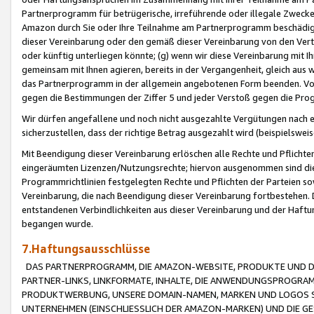
Partnerprogramm für betrügerische, irreführende oder illegale Zwecke
Amazon durch Sie oder Ihre Teilnahme am Partnerprogramm beschädig
dieser Vereinbarung oder den gemäß dieser Vereinbarung von den Vertr
oder künftig unterliegen könnte; (g) wenn wir diese Vereinbarung mit I
gemeinsam mit Ihnen agieren, bereits in der Vergangenheit, gleich aus
das Partnerprogramm in der allgemein angebotenen Form beenden. Vors
gegen die Bestimmungen der Ziffer 5 und jeder Verstoß gegen die Prog
Wir dürfen angefallene und noch nicht ausgezahlte Vergütungen nach 
sicherzustellen, dass der richtige Betrag ausgezahlt wird (beispielsw
Mit Beendigung dieser Vereinbarung erlöschen alle Rechte und Pflichte
eingeräumten Lizenzen/Nutzungsrechte; hiervon ausgenommen sind die in 
Programmrichtlinien festgelegten Rechte und Pflichten der Parteien sow
Vereinbarung, die nach Beendigung dieser Vereinbarung fortbestehen. D
entstandenen Verbindlichkeiten aus dieser Vereinbarung und der Haft
begangen wurde.
7.Haftungsausschlüsse
DAS PARTNERPROGRAMM, DIE AMAZON-WEBSITE, PRODUKTE UND DI
PARTNER-LINKS, LINKFORMATE, INHALTE, DIE ANWENDUNGSPROGR
PRODUKTWERBUNG, UNSERE DOMAIN-NAMEN, MARKEN UND LOGOS S
UNTERNEHMEN (EINSCHLIESSLICH DER AMAZON-MARKEN) UND DIE GE