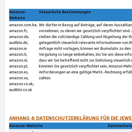
Amazon-
Steuerliche Bestimmungen
Website
amazon.com.be,
Wir dürfen in Bezug auf Beträge, auf deren Auszahlun
amazon.fr,
vornehmen, zu denen wir gesetzlich verpflichtet sind
amazon.de,
stellen die vollständige Zahlung und Abgeltung der 
audible.de,
gelegentlich steuerlich relevante Informationen von I
amazon.ie
Anfrage nicht vorlegen, können wir (kumulativ zu de
amazon.it,
Vergütung so lange einbehalten, bis Sie uns diese Inf
amazon.nl,
dass wir Sie betreffend nicht zur Einholung steuerlich 
amazon.pl,
könnten Sie gesetzlich verpflichtet sein, Amazon Meh
amazon.es,
Anforderungen an eine gültige MwSt.-Rechnung erfüllt
amazon.se,
zahlen.
amazon.co.uk,
audible.co.uk
ANHANG 4: DATENSCHUTZERKLÄRUNG FÜR DIE JEWE
Amazon-Website
Datenschutz