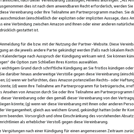
usgenommen dies ist nach dem anwendbaren Recht erforderlich, werden Sie 
f diese Vereinbarung oder Ihre Teilnahme am Partnerprogramm machen. Sie d
usschmücken (einschließlich der expliziten oder impliziten Aussage, dass A
 eine Verbindung zwischen Amazon und Ihnen oder einer anderen natürlichen 
rücklich gestattet ist.
r Anmeldung für die bzw. mit der Nutzung der Partner-Website. Diese Vereinb
gung an die jeweils andere Partei gekündigt werden (falls nach lokalem Rech
n Kalendertage nach Ausspruch der Kündigung wirksam wird. Sie können kündi
ngen“ die Option zum Schließen Ihres Kontos auswählen.
 wichtigem Grund durch schriftliche Kündigung an Sie fristlos kündigen oder I
 Sie darüber hinaus anderweitige Verstöße gegen diese Vereinbarung (einschli
ben; (c) wenn wir befürchten, dass Amazon potenziellen Rechts- oder Haftu
nnte; (d) wenn Ihre Teilnahme am Partnerprogramm für betrügerische, irref
das Ansehen von Amazon durch Sie oder Ihre Teilnahme am Partnerprogramm b
ieser Vereinbarung oder den gemäß dieser Vereinbarung von den Vertragspa
liegen könnte; (g) wenn wir diese Vereinbarung mit Ihnen oder anderen Perso
 der Vergangenheit, gleich aus welchem Grund, gekündigt hatten (oder Ihr Ko
rm beenden. Vorsorglich und ohne Einschränkung des vorstehenden Absatzes
richtlinien als erheblicher Verstoß gegen diese Vereinbarung.
e Vergütungen nach einer Kündigung für einen angemessenen Zeitraum zurückb