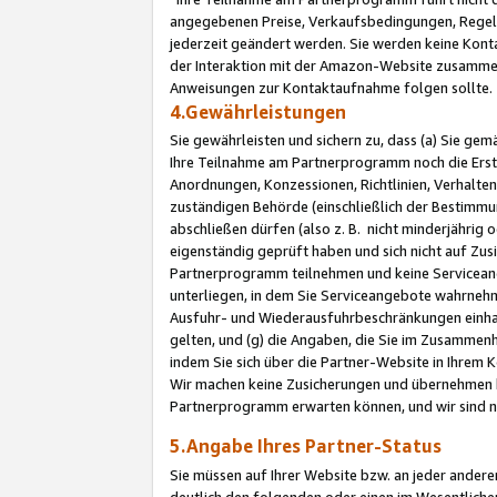
angegebenen Preise, Verkaufsbedingungen, Regeln
jederzeit geändert werden. Sie werden keine Konta
der Interaktion mit der Amazon-Website zusamme
Anweisungen zur Kontaktaufnahme folgen sollte.
4.Gewährleistungen
Sie gewährleisten und sichern zu, dass (a) Sie g
Ihre Teilnahme am Partnerprogramm noch die Erst
Anordnungen, Konzessionen, Richtlinien, Verhalten
zuständigen Behörde (einschließlich der Bestimmu
abschließen dürfen (also z. B. nicht minderjährig
eigenständig geprüft haben und sich nicht auf Zusi
Partnerprogramm teilnehmen und keine Servicean
unterliegen, in dem Sie Serviceangebote wahrneh
Ausfuhr- und Wiederausfuhrbeschränkungen einhal
gelten, und (g) die Angaben, die Sie im Zusammen
indem Sie sich über die Partner-Website in Ihrem
Wir machen keine Zusicherungen und übernehmen 
Partnerprogramm erwarten können, und wir sind n
5.Angabe Ihres Partner-Status
Sie müssen auf Ihrer Website bzw. an jeder ander
deutlich den folgenden oder einen im Wesentlichen