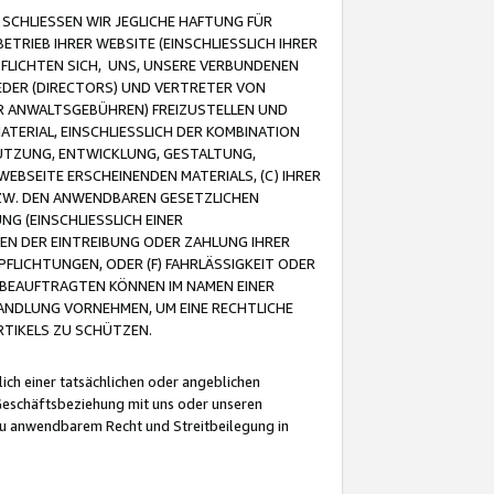
CHLIESSEN WIR JEGLICHE HAFTUNG FÜR
TRIEB IHRER WEBSITE (EINSCHLIESSLICH IHRER
FLICHTEN SICH, UNS, UNSERE VERBUNDENEN
EDER (DIRECTORS) UND VERTRETER VON
R ANWALTSGEBÜHREN) FREIZUSTELLEN UND
ATERIAL, EINSCHLIESSLICH DER KOMBINATION
NUTZUNG, ENTWICKLUNG, GESTALTUNG,
EBSEITE ERSCHEINENDEN MATERIALS, (C) IHRER
ZW. DEN ANWENDBAREN GESETZLICHEN
NG (EINSCHLIESSLICH EINER
BEN DER EINTREIBUNG ODER ZAHLUNG IHRER
LICHTUNGEN, ODER (F) FAHRLÄSSIGKEIT ODER
 BEAUFTRAGTEN KÖNNEN IM NAMEN EINER
HANDLUNG VORNEHMEN, UM EINE RECHTLICHE
TIKELS ZU SCHÜTZEN.
ich einer tatsächlichen oder angeblichen
Geschäftsbeziehung mit uns oder unseren
u anwendbarem Recht und Streitbeilegung in