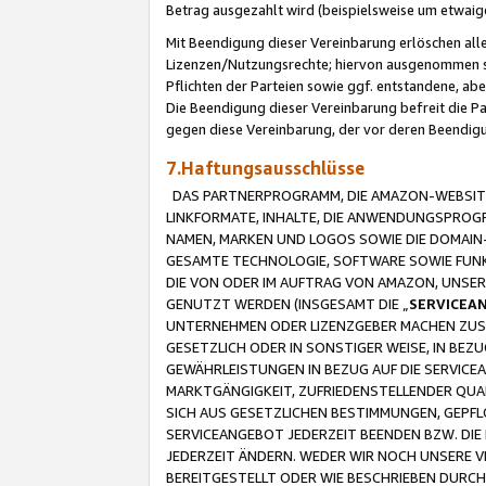
Betrag ausgezahlt wird (beispielsweise um etwai
Mit Beendigung dieser Vereinbarung erlöschen alle
Lizenzen/Nutzungsrechte; hiervon ausgenommen sind
Pflichten der Parteien sowie ggf. entstandene, ab
Die Beendigung dieser Vereinbarung befreit die P
gegen diese Vereinbarung, der vor deren Beendi
7.Haftungsausschlüsse
DAS PARTNERPROGRAMM, DIE AMAZON-WEBSITE,
LINKFORMATE, INHALTE, DIE ANWENDUNGSPRO
NAMEN, MARKEN UND LOGOS SOWIE DIE DOMAIN
GESAMTE TECHNOLOGIE, SOFTWARE SOWIE FUNKT
DIE VON ODER IM AUFTRAG VON AMAZON, UNS
GENUTZT WERDEN (INSGESAMT DIE „
SERVICEA
UNTERNEHMEN ODER LIZENZGEBER MACHEN ZUSI
GESETZLICH ODER IN SONSTIGER WEISE, IN BE
GEWÄHRLEISTUNGEN IN BEZUG AUF DIE SERVICE
MARKTGÄNGIGKEIT, ZUFRIEDENSTELLENDER QUA
SICH AUS GESETZLICHEN BESTIMMUNGEN, GEPFL
SERVICEANGEBOT JEDERZEIT BEENDEN BZW. DIE
JEDERZEIT ÄNDERN. WEDER WIR NOCH UNSERE 
BEREITGESTELLT ODER WIE BESCHRIEBEN DURC