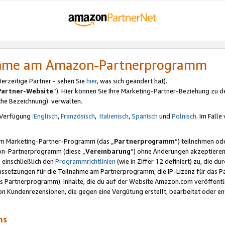
nahme am Amazon-Partnerprogramm
rzeitige Partner - sehen Sie
hier
, was sich geändert hat).
Partner-Website
“). Hier können Sie Ihre Marketing-Partner-Beziehung zu d
iche Bezeichnung) verwalten.
Verfügung :
Englisch
,
Französisch
,
Italienisch
,
Spanisch
und
Polnisch
. Im Fall
erem Marketing-Partner-Programm (das „
Partnerprogramm
“) teilnehmen od
on-Partnerprogramm (diese „
Vereinbarung
“) ohne Änderungen akzeptieren
 einschließlich den
Programmrichtlinien
(wie in Ziffer 12 definiert) zu, die 
raussetzungen für die Teilnahme am Partnerprogramm, die IP-Lizenz für das
s Partnerprogramm). Inhalte, die du auf der Website Amazon.com veröffentl
n Kundenrezensionen, die gegen eine Vergütung erstellt, bearbeitet oder ent
mms