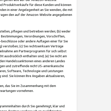
und Produktverkäufe für diese Kunden und können
nden in einer Angelegenheit an Sie wenden, die mit
e-Fragen den auf der Amazon-Website angegebenen
stellen, pflegen und betreiben werden; (b) weder
e Bestimmungen, Verordnungen, Vorschriften,
-beschlüsse oder andere Auflagen einer für Sie
 verstoßen; (c) Sie rechtswirksam Verträge
r Teilnahme am Partnerprogramm für sich selbst
t ausdrücklich enthalten sind; (e) Sie nicht am
den Handelssanktionen eines anderen Landes
gen und zutreffende nicht US-amerikanische
ren, Software, Technologie und Leistungen
sind. Sie können Ihre Angaben aktualisieren,
men, das Sie im Zusammenhang mit dem
 Erwartungen vornehmen.
ogramminhalten durch Sie genehmigt, klar und
zon-Partner verdiene ich an qualifizierten