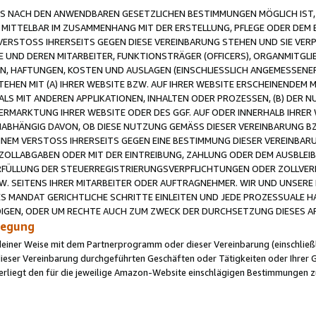
 NACH DEN ANWENDBAREN GESETZLICHEN BESTIMMUNGEN MÖGLICH IST, S
MITTELBAR IM ZUSAMMENHANG MIT DER ERSTELLUNG, PFLEGE ODER DEM BE
ERSTOSS IHRERSEITS GEGEN DIESE VEREINBARUNG STEHEN UND SIE VERP
UND DEREN MITARBEITER, FUNKTIONSTRÄGER (OFFICERS), ORGANMITGLI
N, HAFTUNGEN, KOSTEN UND AUSLAGEN (EINSCHLIESSLICH ANGEMESSENE
HEN MIT (A) IHRER WEBSITE BZW. AUF IHRER WEBSITE ERSCHEINENDEM M
LS MIT ANDEREN APPLIKATIONEN, INHALTEN ODER PROZESSEN, (B) DER 
RMARKTUNG IHRER WEBSITE ODER DES GGF. AUF ODER INNERHALB IHRER W
ABHÄNGIG DAVON, OB DIESE NUTZUNG GEMÄSS DIESER VEREINBARUNG B
EINEM VERSTOSS IHRERSEITS GEGEN EINE BESTIMMUNG DIESER VEREINBARU
D ZOLLABGABEN ODER MIT DER EINTREIBUNG, ZAHLUNG ODER DEM AUSBLEI
FÜLLUNG DER STEUERREGISTRIERUNGSVERPFLICHTUNGEN ODER ZOLLVERPF
W. SEITENS IHRER MITARBEITER ODER AUFTRAGNEHMER. WIR UND UNSERE
ES MANDAT GERICHTLICHE SCHRITTE EINLEITEN UND JEDE PROZESSUALE 
GEN, ODER UM RECHTE AUCH ZUM ZWECK DER DURCHSETZUNG DIESES AR
ilegung
endeiner Weise mit dem Partnerprogramm oder dieser Vereinbarung (einschließl
ieser Vereinbarung durchgeführten Geschäften oder Tätigkeiten oder Ihrer 
iegt den für die jeweilige Amazon-Website einschlägigen Bestimmungen z