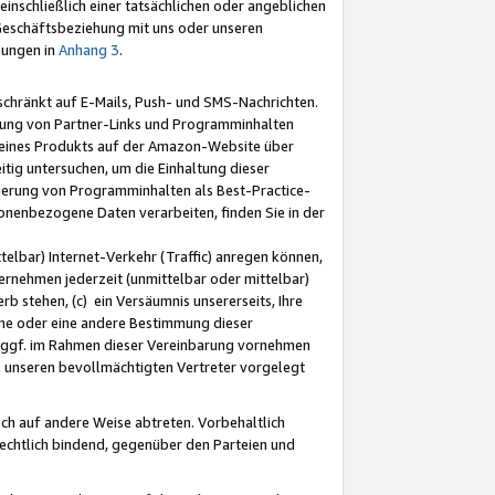
nschließlich einer tatsächlichen oder angeblichen
Geschäftsbeziehung mit uns oder unseren
mungen in
Anhang 3
.
schränkt auf E-Mails, Push- und SMS-Nachrichten.
ellung von Partner-Links und Programminhalten
 eines Produkts auf der Amazon-Website über
tig untersuchen, um die Einhaltung dieser
ntierung von Programminhalten als Best-Practice-
sonenbezogene Daten verarbeiten, finden Sie in der
telbar) Internet-Verkehr (Traffic) anregen können,
rnehmen jederzeit (unmittelbar oder mittelbar)
b stehen, (c) ein Versäumnis unsererseits, Ihre
fene oder eine andere Bestimmung dieser
r ggf. im Rahmen dieser Vereinbarung vornehmen
ch unseren bevollmächtigten Vertreter vorgelegt
ch auf andere Weise abtreten. Vorbehaltlich
rechtlich bindend, gegenüber den Parteien und