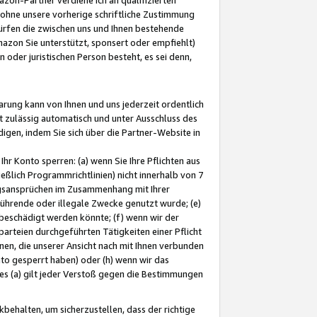
ohne unsere vorherige schriftliche Zustimmung
ürfen die zwischen uns und Ihnen bestehende
mazon Sie unterstützt, sponsert oder empfiehlt)
oder juristischen Person besteht, es sei denn,
arung kann von Ihnen und uns jederzeit ordentlich
t zulässig automatisch und unter Ausschluss des
gen, indem Sie sich über die Partner-Website in
hr Konto sperren: (a) wenn Sie Ihre Pflichten aus
eßlich Programmrichtlinien) nicht innerhalb von 7
ngsansprüchen im Zusammenhang mit Ihrer
ührende oder illegale Zwecke genutzt wurde; (e)
eschädigt werden könnte; (f) wenn wir der
rteien durchgeführten Tätigkeiten einer Pflicht
nen, die unserer Ansicht nach mit Ihnen verbunden
nto gesperrt haben) oder (h) wenn wir das
 (a) gilt jeder Verstoß gegen die Bestimmungen
ehalten, um sicherzustellen, dass der richtige