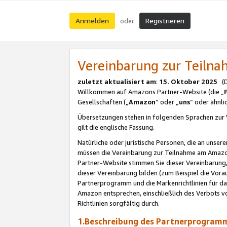
Anmelden
Registrieren
oder
Vereinbarung zur Teil
zuletzt aktualisiert am
:
15. Oktober 2025
(De
Willkommen auf Amazons Partner-Website (die „
Gesellschaften („
Amazon
“ oder „
uns
“ oder ähnl
Übersetzungen stehen in folgenden Sprachen zur 
gilt die englische Fassung.
Natürliche oder juristische Personen, die an uns
müssen die Vereinbarung zur Teilnahme am Amaz
Partner-Website stimmen Sie dieser Vereinbarung,
dieser Vereinbarung bilden (zum Beispiel die Vo
Partnerprogramm und die Markenrichtlinien für da
Amazon entsprechen, einschließlich des Verbots vo
Richtlinien sorgfältig durch.
1.Beschreibung des Partnerprogra