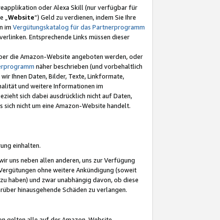
eapplikation oder Alexa Skill (nur verfügbar für
e „
Website
“) Geld zu verdienen, indem Sie Ihre
en im
Vergütungskatalog für das Partnerprogramm
t) verlinken. Entsprechende Links müssen dieser
e über die Amazon-Website angeboten werden, oder
nerprogramm
näher beschrieben (und vorbehaltlich
ir Ihnen Daten, Bilder, Texte, Linkformate,
alität und weitere Informationen im
zieht sich dabei ausdrücklich nicht auf Daten,
es sich nicht um eine Amazon-Website handelt.
rung einhalten.
ir uns neben allen anderen, uns zur Verfügung
n Vergütungen ohne weitere Ankündigung (soweit
 zu haben) und zwar unabhängig davon, ob diese
darüber hinausgehende Schäden zu verlangen.
on gelten alle auf der Amazon-Website