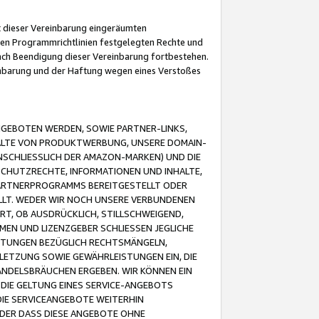
it dieser Vereinbarung eingeräumten
 den Programmrichtlinien festgelegten Rechte und
 nach Beendigung dieser Vereinbarung fortbestehen.
einbarung und der Haftung wegen eines Verstoßes
GEBOTEN WERDEN, SOWIE PARTNER-LINKS,
ALTE VON PRODUKTWERBUNG, UNSERE DOMAIN-
SCHLIESSLICH DER AMAZON-MARKEN) UND DIE
SCHUTZRECHTE, INFORMATIONEN UND INHALTE,
PARTNERPROGRAMMS BEREITGESTELLT ODER
ELLT. WEDER WIR NOCH UNSERE VERBUNDENEN
T, OB AUSDRÜCKLICH, STILLSCHWEIGEND,
MEN UND LIZENZGEBER SCHLIESSEN JEGLICHE
ISTUNGEN BEZÜGLICH RECHTSMÄNGELN,
LETZUNG SOWIE GEWÄHRLEISTUNGEN EIN, DIE
ANDELSBRÄUCHEN ERGEBEN. WIR KÖNNEN EIN
 DIE GELTUNG EINES SERVICE-ANGEBOTS
IE SERVICEANGEBOTE WEITERHIN
ODER DASS DIESE ANGEBOTE OHNE