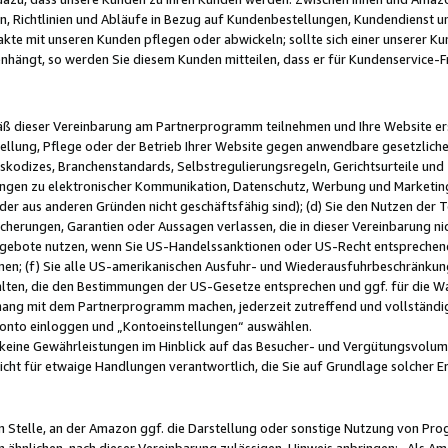
, Richtlinien und Abläufe in Bezug auf Kundenbestellungen, Kundendienst 
kte mit unseren Kunden pflegen oder abwickeln; sollte sich einer unserer Ku
nhängt, so werden Sie diesem Kunden mitteilen, dass er für Kundenservic
emäß dieser Vereinbarung am Partnerprogramm teilnehmen und Ihre Website er
ellung, Pflege oder der Betrieb Ihrer Website gegen anwendbare gesetzlich
skodizes, Branchenstandards, Selbstregulierungsregeln, Gerichtsurteile und 
ngen zu elektronischer Kommunikation, Datenschutz, Werbung und Marketing)
 oder aus anderen Gründen nicht geschäftsfähig sind); (d) Sie den Nutzen de
cherungen, Garantien oder Aussagen verlassen, die in dieser Vereinbarung nich
gebote nutzen, wenn Sie US-Handelssanktionen oder US-Recht entsprechen
men; (f) Sie alle US-amerikanischen Ausfuhr- und Wiederausfuhrbeschränkun
ten, die den Bestimmungen der US-Gesetze entsprechen und ggf. für die Wa
hang mit dem Partnerprogramm machen, jederzeit zutreffend und vollständig 
 Konto einloggen und „Kontoeinstellungen“ auswählen.
keine Gewährleistungen im Hinblick auf das Besucher- und Vergütungsvolu
icht für etwaige Handlungen verantwortlich, die Sie auf Grundlage solcher
en Stelle, an der Amazon ggf. die Darstellung oder sonstige Nutzung von Pr
 ähnlichen, nach dieser Vereinbarung zulässigen, Hinweis anbringen: „Als Ama