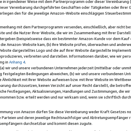
e in irgendeiner Weise mit dem Partnerprogramm oder dieser Vereinbarung (ei
ieser Vereinbarung durchgeführten Geschäften oder Tätigkeiten oder Ihrer 
liegen den für die jeweilige Amazon-Website einschlägigen Steuerbestim
mmenhang mit dem Partnerprogramm versenden, einschließlich, aber nicht be
site und die Nutzer Ihrer Website, die wir im Zusammenhang mit Ihrer Darst
itergeben (beispielsweise dass ein bestimmter Amazon-Kunde vor dem Kauf
uf die Amazon-Website kam, (b) Ihre Website prüfen, überwachen und anderwei
r Website dargestelltes Logo und die auf Ihrer Website dargestellte Impleme
reproduzieren, verbreiten und darstellen. Informationen darüber, wie wir per
ng in
Anhang 4
.
 (a) wir und unsere verbundenen Unternehmen jederzeit (mittelbar oder unmit
ng festgelegten Bedingungen abweichen, (b) wir und unsere verbundenen Unte
 Ähnlichkeit mit Ihrer Website aufweisen bzw. mit Ihrer Website im Wettbewer
barung durchzusetzen, keinen Verzicht auf unser Recht darstellt, die betrof
liche Festlegungen, Aktualisierungen, Handlungen und Zustimmungen, die wi
enommen bzw. erteilt werden und nur wirksam sind, wenn sie schriftlich dur
stimmung von Amazon dürfen Sie diese Vereinbarung weder Kraft Gesetzes no
die Parteien und deren jeweilige Rechtsnachfolger und Abtretungsempfänger 
ngsempfängern durchsetzbar und kommt diesen zugute.