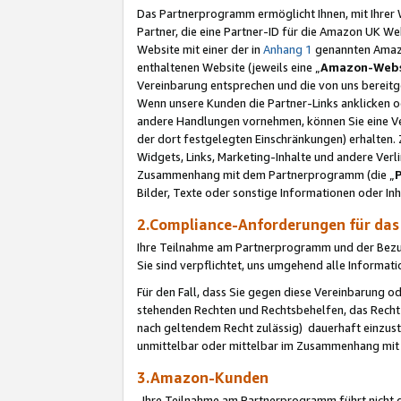
Das Partnerprogramm ermöglicht Ihnen, mit Ihrer W
Partner, die eine Partner-ID für die Amazon UK W
Website mit einer der in
Anhang 1
genannten Amazon
enthaltenen Website (jeweils eine „
Amazon-Webs
Vereinbarung entsprechen und die von uns bereitg
Wenn unsere Kunden die Partner-Links anklicken 
andere Handlungen vornehmen, können Sie eine Ver
der dort festgelegten Einschränkungen) erhalten. 
Widgets, Links, Marketing-Inhalte und andere Ver
Zusammenhang mit dem Partnerprogramm (die „
Bilder, Texte oder sonstige Informationen oder In
2.Compliance-Anforderungen für d
Ihre Teilnahme am Partnerprogramm und der Bezug 
Sie sind verpflichtet, uns umgehend alle Informat
Für den Fall, dass Sie gegen diese Vereinbarung 
stehenden Rechten und Rechtsbehelfen, das Recht
nach geltendem Recht zulässig) dauerhaft einzus
unmittelbar oder mittelbar im Zusammenhang mit
3.Amazon-Kunden
Ihre Teilnahme am Partnerprogramm führt nicht d