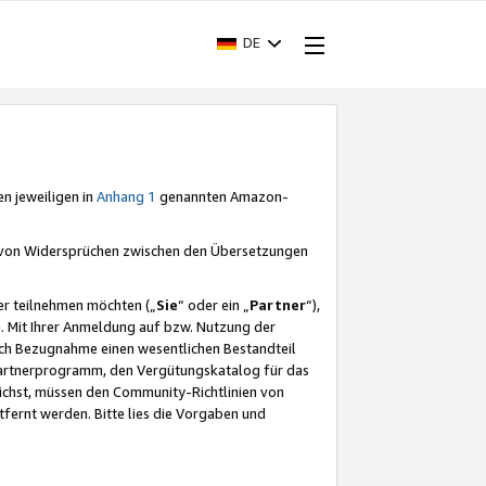
DE
en jeweiligen in
Anhang 1
genannten Amazon-
e von Widersprüchen zwischen den Übersetzungen
er teilnehmen möchten („
Sie
“ oder ein „
Partner
“),
. Mit Ihrer Anmeldung auf bzw. Nutzung der
durch Bezugnahme einen wesentlichen Bestandteil
 Partnerprogramm, den Vergütungskatalog für das
ichst, müssen den Community-Richtlinien von
fernt werden. Bitte lies die Vorgaben und