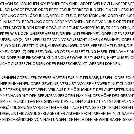
FREI VON SCHÄDLICHEN KOMPONENTEN SIND. WEDER WIR NOCH UNSERE 
VIREN, SCHADSOFTWARE ODER BETRIEBSUNTERBRECHUNGEN, EINSCHLIESSL
ÄNDERUNG ODER LÖSCHUNG, VERNICHTUNG, BESCHÄDIGUNG ODER VERLUST 
INHALTEN. BERATUNG ODER INFORMATIONEN, DIE SIE VON UNS ODER EIN
LTEN, BEGRÜNDEN KEINE GEWÄHRLEISTUNGSANSPRÜCHE, ES SEIN DENN, DI
WEDER WIR NOCH UNSERE VERBUNDENEN UNTERNEHMEN ODER LIZENZGEBE
FGRUND (X) DES VERLUSTS VON VORAUSSICHTLICHEN GEWINNEN ODER 
 (Y) VON INVESTITIONEN, AUFWENDUNGEN ODER VERPFLICHTUNGEN, DIE 
EN ODER (Z) DER BEENDIGUNG ODER AUSSETZUNG IHRER TEILNAHME A
LUSS ODER EINE EINSCHRÄNKUNG VON GEWÄHRLEISTUNGEN, HAFTUNGEN O
NICHT AUSGESCHLOSSEN ODER EINGESCHRÄNKT WERDEN KÖNNEN.
EHMEN ODER LIZENZGEBER HAFTEN FÜR MITTELBARE, NEBEN- ODER FOL
R EINNAHMEN ODER GEWINNE, VERLUST VON FIRMENWERT, NUTZUNGSAU
TSTEHEN, SELBST WENN WIR AUF DIE MÖGLICHKEIT DES AUFTRETENS S
MENHANG MIT DEN SERVICEANGEBOTEN MAXIMAL DER HÖHE DES GESAMT
M ZEITPUNKT DES EREIGNISSES, DAS ZU DEM ZULETZT ENTSTANDENEN 
ERGÜTUNGEN. SIE VERZICHTEN HIERMIT AUF ETWAIGE RECHTE UND RECHT
KLAGE, UNTERLASSUNGSKLAGE ODER ANDERE RECHTSBEHELFE IM ZUSAMME
NE EINSCHRÄNKUNG VON HAFTUNGEN, DIE NACH DEN ANWENDBAREN GESE