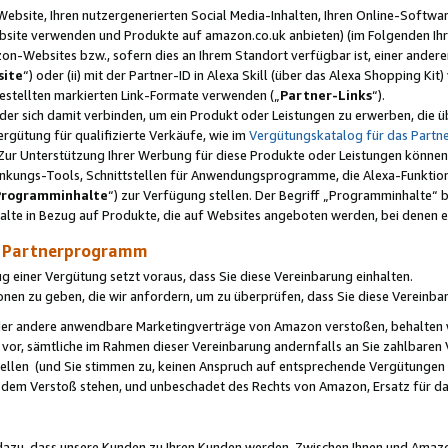
ebsite, Ihren nutzergenerierten Social Media-Inhalten, Ihren Online-Softwar
ebsite verwenden und Produkte auf amazon.co.uk anbieten) (im Folgenden Ihr
-Websites bzw., sofern dies an Ihrem Standort verfügbar ist, einer ander
ite
“) oder (ii) mit der Partner-ID in Alexa Skill (über das Alexa Shopping Ki
estellten markierten Link-Formate verwenden („
Partner-Links
“).
oder sich damit verbinden, um ein Produkt oder Leistungen zu erwerben, di
gütung für qualifizierte Verkäufe, wie im
Vergütungskatalog für das Part
Zur Unterstützung Ihrer Werbung für diese Produkte oder Leistungen können w
linkungs-Tools, Schnittstellen für Anwendungsprogramme, die Alexa-Funktion
Programminhalte
“) zur Verfügung stellen. Der Begriff „Programminhalte“ be
halte in Bezug auf Produkte, die auf Websites angeboten werden, bei denen 
as Partnerprogramm
einer Vergütung setzt voraus, dass Sie diese Vereinbarung einhalten.
ionen zu geben, die wir anfordern, um zu überprüfen, dass Sie diese Vereinba
oder andere anwendbare Marketingverträge von Amazon verstoßen, behalten w
 vor, sämtliche im Rahmen dieser Vereinbarung andernfalls an Sie zahlbare
tellen (und Sie stimmen zu, keinen Anspruch auf entsprechende Vergütungen
 dem Verstoß stehen, und unbeschadet des Rechts von Amazon, Ersatz für 
azu, dass unsere Kunden zu Ihren Kunden werden. Zwischen Ihnen und Amaz