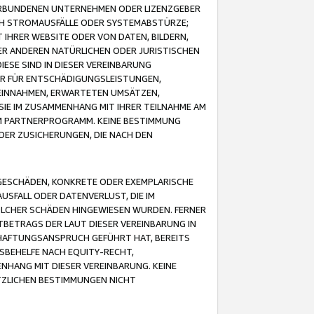
VERBUNDENEN UNTERNEHMEN ODER LIZENZGEBER
ICH STROMAUSFÄLLE ODER SYSTEMABSTÜRZE;
IHRER WEBSITE ODER VON DATEN, BILDERN,
ER ANDEREN NATÜRLICHEN ODER JURISTISCHEN
ESE SIND IN DIESER VEREINBARUNG
R FÜR ENTSCHÄDIGUNGSLEISTUNGEN,
EINNAHMEN, ERWARTETEN UMSÄTZEN,
SIE IM ZUSAMMENHANG MIT IHRER TEILNAHME AM
M PARTNERPROGRAMM. KEINE BESTIMMUNG
DER ZUSICHERUNGEN, DIE NACH DEN
GESCHÄDEN, KONKRETE ODER EXEMPLARISCHE
SFALL ODER DATENVERLUST, DIE IM
OLCHER SCHÄDEN HINGEWIESEN WURDEN. FERNER
BETRAGS DER LAUT DIESER VEREINBARUNG IN
HAFTUNGSANSPRUCH GEFÜHRT HAT, BEREITS
SBEHELFE NACH EQUITY-RECHT,
NHANG MIT DIESER VEREINBARUNG. KEINE
TZLICHEN BESTIMMUNGEN NICHT