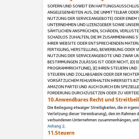
SOFERN UND SOWEIT EIN HAFTUNGSAUSSCHLUSS
ANGELEGENHEITEN AUS, DIE UNMITTELBAR ODER 
NUTZUNG DER SERVICEANGEBOTE) ODER EINEM V
UNTERNEHMEN UND LIZENZGEBER SOWIE UNSERE 
SÄMTLICHEN ANSPRÜCHEN, SCHÄDEN, VERLUSTE
SCHADLOS ZUHALTEN, DIE IM ZUSAMMENHANG STE
IHRER WEBSITE ODER ENTSPRECHENDEN MATERIA
FERTIGUNG, HERSTELLUNG, BEWERBUNG ODER VE
NUTZUNG DER SERVICEANGEBOTE UND ZWAR UN
BESTIMMUNGEN ZULÄSSIG IST ODER NICHT, (D) 
PROGRAMMRICHTLINIE), (E) IHREN STEUERN UN
STEUERN UND ZOLLABGABEN ODER DER NICHTER
VORSÄTZLICHEM FEHLVERHALTEN IHRERSEITS BZ
AMAZON PARTEI UND AUCH DURCH EIN SPEZIELL
FORDERUNG DURCHZUSETZEN ODER ZU VERTEIDI
10.Anwendbares Recht und Streitbe
Die Beilegung etwaiger Streitigkeiten, die in irg
Verletzung dieser Vereinbarung), den im Rahmen d
verbundenen Unternehmen zusammenhängen, unterl
Anhang 2
.
11.Steuern