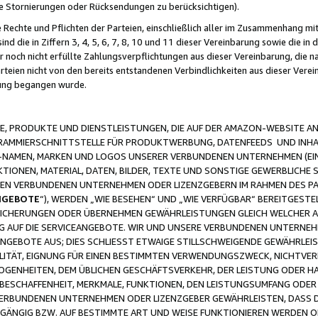
ge Stornierungen oder Rücksendungen zu berücksichtigen).
 Rechte und Pflichten der Parteien, einschließlich aller im Zusammenhang m
 die in Ziffern 3, 4, 5, 6, 7, 8, 10 und 11 dieser Vereinbarung sowie die in
er noch nicht erfüllte Zahlungsverpflichtungen aus dieser Vereinbarung, die
arteien nicht von den bereits entstandenen Verbindlichkeiten aus dieser Ver
gung begangen wurde.
 PRODUKTE UND DIENSTLEISTUNGEN, DIE AUF DER AMAZON-WEBSITE AN
GRAMMIERSCHNITTSTELLE FÜR PRODUKTWERBUNG, DATENFEEDS UND INH
-NAMEN, MARKEN UND LOGOS UNSERER VERBUNDENEN UNTERNEHMEN (EIN
IONEN, MATERIAL, DATEN, BILDER, TEXTE UND SONSTIGE GEWERBLICHE 
EREN VERBUNDENEN UNTERNEHMEN ODER LIZENZGEBERN IM RAHMEN DES 
NGEBOTE
“), WERDEN „WIE BESEHEN“ UND „WIE VERFÜGBAR“ BEREITGEST
CHERUNGEN ODER ÜBERNEHMEN GEWÄHRLEISTUNGEN GLEICH WELCHER AR
ZUG AUF DIE SERVICEANGEBOTE. WIR UND UNSERE VERBUNDENEN UNTERNEH
ANGEBOTE AUS; DIES SCHLIESST ETWAIGE STILLSCHWEIGENDE GEWÄHRLE
LITÄT, EIGNUNG FÜR EINEN BESTIMMTEN VERWENDUNGSZWECK, NICHTVER
OGENHEITEN, DEM ÜBLICHEN GESCHÄFTSVERKEHR, DER LEISTUNG ODER H
 BESCHAFFENHEIT, MERKMALE, FUNKTIONEN, DEN LEISTUNGSUMFANG ODER
VERBUNDENEN UNTERNEHMEN ODER LIZENZGEBER GEWÄHRLEISTEN, DASS D
HGÄNGIG BZW. AUF BESTIMMTE ART UND WEISE FUNKTIONIEREN WERDEN 