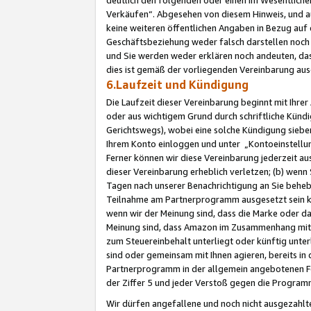
Verkäufen“. Abgesehen von diesem Hinweis, und a
keine weiteren öffentlichen Angaben in Bezug au
Geschäftsbeziehung weder falsch darstellen noch a
und Sie werden weder erklären noch andeuten, dass
dies ist gemäß der vorliegenden Vereinbarung ausd
6.Laufzeit und Kündigung
Die Laufzeit dieser Vereinbarung beginnt mit Ihre
oder aus wichtigem Grund durch schriftliche Kündi
Gerichtswegs), wobei eine solche Kündigung siebe
Ihrem Konto einloggen und unter „Kontoeinstellu
Ferner können wir diese Vereinbarung jederzeit aus
dieser Vereinbarung erheblich verletzen; (b) wenn
Tagen nach unserer Benachrichtigung an Sie behe
Teilnahme am Partnerprogramm ausgesetzt sein kö
wenn wir der Meinung sind, dass die Marke oder 
Meinung sind, dass Amazon im Zusammenhang mit d
zum Steuereinbehalt unterliegt oder künftig unter
sind oder gemeinsam mit Ihnen agieren, bereits in
Partnerprogramm in der allgemein angebotenen Fo
der Ziffer 5 und jeder Verstoß gegen die Programm
Wir dürfen angefallene und noch nicht ausgezahlt