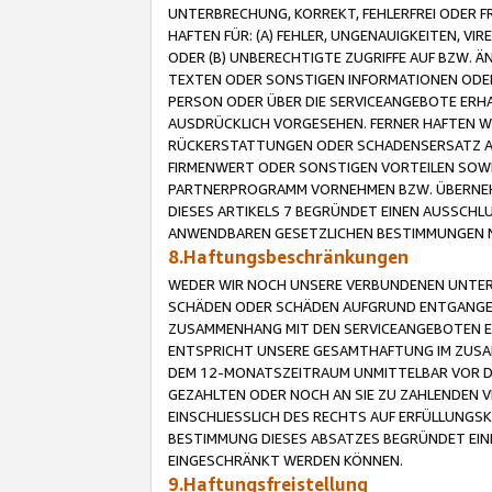
UNTERBRECHUNG, KORREKT, FEHLERFREI ODER 
HAFTEN FÜR: (A) FEHLER, UNGENAUIGKEITEN, 
ODER (B) UNBERECHTIGTE ZUGRIFFE AUF BZW. 
TEXTEN ODER SONSTIGEN INFORMATIONEN ODER 
PERSON ODER ÜBER DIE SERVICEANGEBOTE ERHA
AUSDRÜCKLICH VORGESEHEN. FERNER HAFTEN 
RÜCKERSTATTUNGEN ODER SCHADENSERSATZ AU
FIRMENWERT ODER SONSTIGEN VORTEILEN SOWIE
PARTNERPROGRAMM VORNEHMEN BZW. ÜBERNEHM
DIESES ARTIKELS 7 BEGRÜNDET EINEN AUSSCH
ANWENDBAREN GESETZLICHEN BESTIMMUNGEN 
8.Haftungsbeschränkungen
WEDER WIR NOCH UNSERE VERBUNDENEN UNTERN
SCHÄDEN ODER SCHÄDEN AUFGRUND ENTGANGENE
ZUSAMMENHANG MIT DEN SERVICEANGEBOTEN EN
ENTSPRICHT UNSERE GESAMTHAFTUNG IM ZUSAM
DEM 12-MONATSZEITRAUM UNMITTELBAR VOR DE
GEZAHLTEN ODER NOCH AN SIE ZU ZAHLENDEN V
EINSCHLIESSLICH DES RECHTS AUF ERFÜLLUNGS
BESTIMMUNG DIESES ABSATZES BEGRÜNDET EI
EINGESCHRÄNKT WERDEN KÖNNEN.
9.Haftungsfreistellung