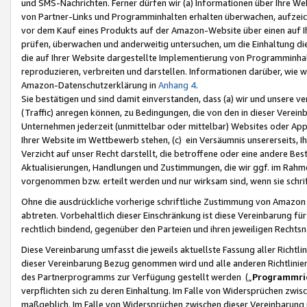
und SMS-Nachrichten. Ferner dürfen wir (a) Informationen über Ihre We
von Partner-Links und Programminhalten erhalten überwachen, aufzei
vor dem Kauf eines Produkts auf der Amazon-Website über einen auf Ih
prüfen, überwachen und anderweitig untersuchen, um die Einhaltung dies
die auf Ihrer Website dargestellte Implementierung von Programminhalt
reproduzieren, verbreiten und darstellen. Informationen darüber, wie w
Amazon-Datenschutzerklärung in
Anhang 4
.
Sie bestätigen und sind damit einverstanden, dass (a) wir und unsere 
(Traffic) anregen können, zu Bedingungen, die von den in dieser Vere
Unternehmen jederzeit (unmittelbar oder mittelbar) Websites oder Appl
Ihrer Website im Wettbewerb stehen, (c) ein Versäumnis unsererseits, I
Verzicht auf unser Recht darstellt, die betroffene oder eine andere B
Aktualisierungen, Handlungen und Zustimmungen, die wir ggf. im Rahme
vorgenommen bzw. erteilt werden und nur wirksam sind, wenn sie schri
Ohne die ausdrückliche vorherige schriftliche Zustimmung von Amazon
abtreten. Vorbehaltlich dieser Einschränkung ist diese Vereinbarung f
rechtlich bindend, gegenüber den Parteien und ihren jeweiligen Rech
Diese Vereinbarung umfasst die jeweils aktuellste Fassung aller Richtli
dieser Vereinbarung Bezug genommen wird und alle anderen Richtlinie
des Partnerprogramms zur Verfügung gestellt werden („
Programmric
verpflichten sich zu deren Einhaltung. Im Falle von Widersprüchen zwi
maßgeblich. Im Falle von Widersprüchen zwischen dieser Vereinbarun