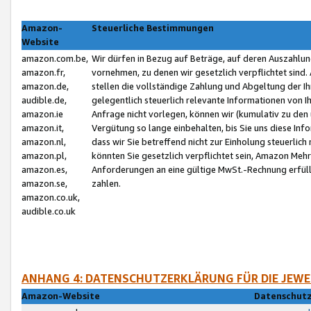
Amazon-
Steuerliche Bestimmungen
Website
amazon.com.be,
Wir dürfen in Bezug auf Beträge, auf deren Auszahlun
amazon.fr,
vornehmen, zu denen wir gesetzlich verpflichtet sind
amazon.de,
stellen die vollständige Zahlung und Abgeltung der 
audible.de,
gelegentlich steuerlich relevante Informationen von I
amazon.ie
Anfrage nicht vorlegen, können wir (kumulativ zu de
amazon.it,
Vergütung so lange einbehalten, bis Sie uns diese Inf
amazon.nl,
dass wir Sie betreffend nicht zur Einholung steuerlich 
amazon.pl,
könnten Sie gesetzlich verpflichtet sein, Amazon Meh
amazon.es,
Anforderungen an eine gültige MwSt.-Rechnung erfüllt
amazon.se,
zahlen.
amazon.co.uk,
audible.co.uk
ANHANG 4: DATENSCHUTZERKLÄRUNG FÜR DIE JEWE
Amazon-Website
Datenschutz