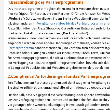
1.Beschreibung des Partnerprogramms
Das Partnerprogramm ermöglicht Ihnen, mit Ihrer Website, Ihren nutzer
(nur verfügbar für Partner, die eine Partner-ID für die Amazon UK We
„
Website
“) Geld zu verdienen, indem Sie Ihre Website mit einer der in
ist, einer anderen im
Vergütungskatalog für das Partnerprogramm
enth
Alexa Skill (über das Alexa Shopping Kit) verlinken. Entsprechende Lin
markierten Link-Formate verwenden („
Partner-Links
“).
Wenn unsere Kunden die Partner-Links anklicken oder sich damit verbi
angeboten werden, oder andere Handlungen vornehmen, können Sie eine
Partnerprogramm
näher beschrieben (und vorbehaltlich der dort festg
Produkte oder Leistungen können wir Ihnen Daten, Bilder, Texte, Linkfo
für Anwendungsprogramme, die Alexa-Funktionalität und weitere Inf
zur Verfügung stellen. Der Begriff „Programminhalte“ bezieht sich dabe
in Bezug auf Produkte, die auf Websites angeboten werden, bei denen 
2.Compliance-Anforderungen für das Partnerprog
Ihre Teilnahme am Partnerprogramm und der Bezug einer Vergütung setz
Sie sind verpflichtet, uns umgehend alle Informationen zu geben, die w
Für den Fall, dass Sie gegen diese Vereinbarung oder andere anwendba
uns zur Verfügung stehenden Rechten und Rechtsbehelfen, das Recht vo
Vergütungen ohne weitere Ankündigung (soweit nach geltendem Recht z
entsprechende Vergütungen zu haben) und zwar unabhängig davon, ob 