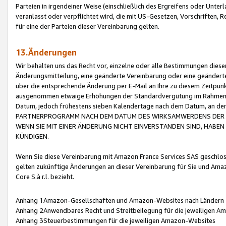
Parteien in irgendeiner Weise (einschließlich des Ergreifens oder Unt
veranlasst oder verpflichtet wird, die mit US-Gesetzen, Vorschriften,
für eine der Parteien dieser Vereinbarung gelten.
13.Änderungen
Wir behalten uns das Recht vor, einzelne oder alle Bestimmungen diese
Änderungsmitteilung, eine geänderte Vereinbarung oder eine geänderte 
über die entsprechende Änderung per E-Mail an Ihre zu diesem Zeitpun
ausgenommen etwaige Erhöhungen der Standardvergütung im Rahmen
Datum, jedoch frühestens sieben Kalendertage nach dem Datum, an de
PARTNERPROGRAMM NACH DEM DATUM DES WIRKSAMWERDENS DER Ä
WENN SIE MIT EINER ÄNDERUNG NICHT EINVERSTANDEN SIND, HABEN S
KÜNDIGEN.
Wenn Sie diese Vereinbarung mit Amazon France Services SAS geschlo
gelten zukünftige Änderungen an dieser Vereinbarung für Sie und Ama
Core S.à r.l. bezieht.
Anhang 1Amazon-Gesellschaften und Amazon-Websites nach Ländern
Anhang 2Anwendbares Recht und Streitbeilegung für die jeweiligen 
Anhang 3Steuerbestimmungen für die jeweiligen Amazon-Websites