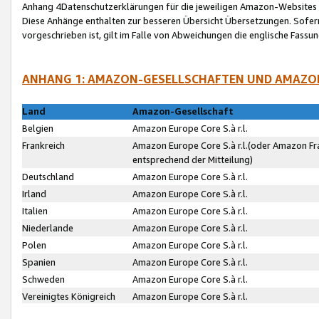
Anhang 4Datenschutzerklärungen für die jeweiligen Amazon-Websites
Diese Anhänge enthalten zur besseren Übersicht Übersetzungen. Sofe
vorgeschrieben ist, gilt im Falle von Abweichungen die englische Fass
ANHANG 1: AMAZON-GESELLSCHAFTEN UND AMAZO
Land
Amazon-Gesellschaft
Belgien
Amazon Europe Core S.à r.l.
Frankreich
Amazon Europe Core S.à r.l.(oder Amazon Fr
entsprechend der Mitteilung)
Deutschland
Amazon Europe Core S.à r.l.
Irland
Amazon Europe Core S.à r.l.
Italien
Amazon Europe Core S.à r.l.
Niederlande
Amazon Europe Core S.à r.l.
Polen
Amazon Europe Core S.à r.l.
Spanien
Amazon Europe Core S.à r.l.
Schweden
Amazon Europe Core S.à r.l.
Vereinigtes Königreich
Amazon Europe Core S.à r.l.