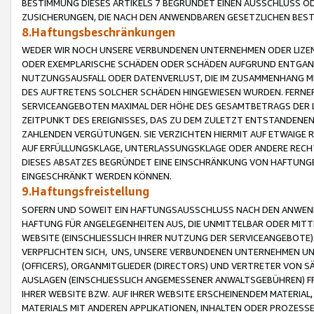
BESTIMMUNG DIESES ARTIKELS 7 BEGRÜNDET EINEN AUSSCHLUSS 
ZUSICHERUNGEN, DIE NACH DEN ANWENDBAREN GESETZLICHEN BE
8.Haftungsbeschränkungen
WEDER WIR NOCH UNSERE VERBUNDENEN UNTERNEHMEN ODER LIZEN
ODER EXEMPLARISCHE SCHÄDEN ODER SCHÄDEN AUFGRUND ENTGANG
NUTZUNGSAUSFALL ODER DATENVERLUST, DIE IM ZUSAMMENHANG MI
DES AUFTRETENS SOLCHER SCHÄDEN HINGEWIESEN WURDEN. FERN
SERVICEANGEBOTEN MAXIMAL DER HÖHE DES GESAMTBETRAGS DER 
ZEITPUNKT DES EREIGNISSES, DAS ZU DEM ZULETZT ENTSTANDENE
ZAHLENDEN VERGÜTUNGEN. SIE VERZICHTEN HIERMIT AUF ETWAIGE 
AUF ERFÜLLUNGSKLAGE, UNTERLASSUNGSKLAGE ODER ANDERE RECHT
DIESES ABSATZES BEGRÜNDET EINE EINSCHRÄNKUNG VON HAFTUNG
EINGESCHRÄNKT WERDEN KÖNNEN.
9.Haftungsfreistellung
SOFERN UND SOWEIT EIN HAFTUNGSAUSSCHLUSS NACH DEN ANWENDB
HAFTUNG FÜR ANGELEGENHEITEN AUS, DIE UNMITTELBAR ODER MITT
WEBSITE (EINSCHLIESSLICH IHRER NUTZUNG DER SERVICEANGEBOTE)
VERPFLICHTEN SICH, UNS, UNSERE VERBUNDENEN UNTERNEHMEN UN
(OFFICERS), ORGANMITGLIEDER (DIRECTORS) UND VERTRETER VON 
AUSLAGEN (EINSCHLIESSLICH ANGEMESSENER ANWALTSGEBÜHREN) FR
IHRER WEBSITE BZW. AUF IHRER WEBSITE ERSCHEINENDEM MATERIAL
MATERIALS MIT ANDEREN APPLIKATIONEN, INHALTEN ODER PROZESSE