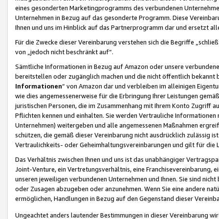
eines gesonderten Marketingprogramms des verbundenen Unternehmens
Unternehmen in Bezug auf das gesonderte Programm. Diese Vereinbarung
Ihnen und uns im Hinblick auf das Partnerprogramm dar und ersetzt al
Für die Zwecke dieser Vereinbarung verstehen sich die Begriffe „schließ
von „jedoch nicht beschränkt auf“.
Sämtliche Informationen in Bezug auf Amazon oder unsere verbunde
bereitstellen oder zugänglich machen und die nicht öffentlich bekannt bz
Informationen
“ von Amazon dar und verbleiben im alleinigen Eigent
wie dies angemessenerweise für die Erbringung Ihrer Leistungen gemäß d
juristischen Personen, die im Zusammenhang mit Ihrem Konto Zugriff au
Pflichten kennen und einhalten. Sie werden Vertrauliche Informationen 
Unternehmen) weitergeben und alle angemessenen Maßnahmen ergreifen
schützen, die gemäß dieser Vereinbarung nicht ausdrücklich zulässig is
Vertraulichkeits- oder Geheimhaltungsvereinbarungen und gilt für die
Das Verhältnis zwischen Ihnen und uns ist das unabhängiger Vertragspa
Joint-Venture, ein Vertretungsverhältnis, eine Franchisevereinbarung, 
unseren jeweiligen verbundenen Unternehmen und Ihnen. Sie sind ni
oder Zusagen abzugeben oder anzunehmen. Wenn Sie eine andere natürli
ermöglichen, Handlungen in Bezug auf den Gegenstand dieser Vereinbar
Ungeachtet anders lautender Bestimmungen in dieser Vereinbarung wird