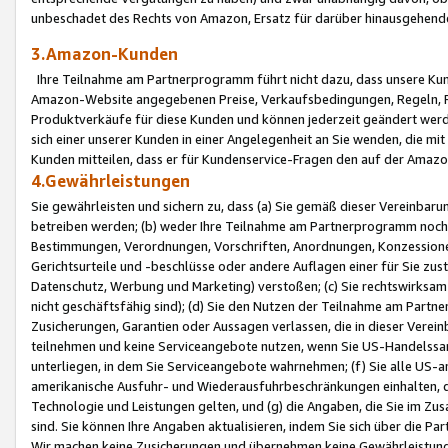
unbeschadet des Rechts von Amazon, Ersatz für darüber hinausgehen
3.Amazon-Kunden
Ihre Teilnahme am Partnerprogramm führt nicht dazu, dass unsere Kun
Amazon-Website angegebenen Preise, Verkaufsbedingungen, Regeln, Ri
Produktverkäufe für diese Kunden und können jederzeit geändert werde
sich einer unserer Kunden in einer Angelegenheit an Sie wenden, die 
Kunden mitteilen, dass er für Kundenservice-Fragen den auf der Ama
4.Gewährleistungen
Sie gewährleisten und sichern zu, dass (a) Sie gemäß dieser Vereinba
betreiben werden; (b) weder Ihre Teilnahme am Partnerprogramm noch d
Bestimmungen, Verordnungen, Vorschriften, Anordnungen, Konzessionen,
Gerichtsurteile und -beschlüsse oder andere Auflagen einer für Sie zu
Datenschutz, Werbung und Marketing) verstoßen; (c) Sie rechtswirksam 
nicht geschäftsfähig sind); (d) Sie den Nutzen der Teilnahme am Partne
Zusicherungen, Garantien oder Aussagen verlassen, die in dieser Verein
teilnehmen und keine Serviceangebote nutzen, wenn Sie US-Handelssa
unterliegen, in dem Sie Serviceangebote wahrnehmen; (f) Sie alle US
amerikanische Ausfuhr- und Wiederausfuhrbeschränkungen einhalten, 
Technologie und Leistungen gelten, und (g) die Angaben, die Sie im 
sind. Sie können Ihre Angaben aktualisieren, indem Sie sich über die 
Wir machen keine Zusicherungen und übernehmen keine Gewährleistun