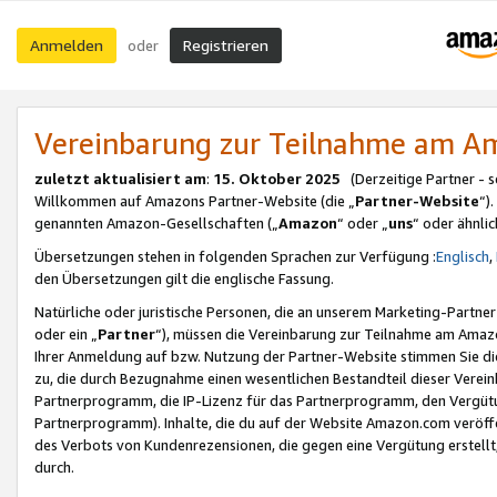
Anmelden
Registrieren
oder
Vereinbarung zur Teilnahme am 
zuletzt aktualisiert am
:
15. Oktober 2025
(Derzeitige Partner - 
Willkommen auf Amazons Partner-Website (die „
Partner-Website
“)
genannten Amazon-Gesellschaften („
Amazon
“ oder „
uns
“ oder ähnli
Übersetzungen stehen in folgenden Sprachen zur Verfügung :
Englisch
,
den Übersetzungen gilt die englische Fassung.
Natürliche oder juristische Personen, die an unserem Marketing-Partn
oder ein „
Partner
“), müssen die Vereinbarung zur Teilnahme am Ama
Ihrer Anmeldung auf bzw. Nutzung der Partner-Website stimmen Sie die
zu, die durch Bezugnahme einen wesentlichen Bestandteil dieser Verei
Partnerprogramm, die IP-Lizenz für das Partnerprogramm, den Vergütu
Partnerprogramm). Inhalte, die du auf der Website Amazon.com veröffe
des Verbots von Kundenrezensionen, die gegen eine Vergütung erstellt, 
durch.