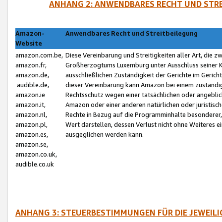
ANHANG 2: ANWENDBARES RECHT UND STRE
Amazon-
Anwendbares Recht und Streitbeilegung
Website
amazon.com.be,
Diese Vereinbarung und Streitigkeiten aller Art, die 
amazon.fr,
Großherzogtums Luxemburg unter Ausschluss seiner Kol
amazon.de,
ausschließlichen Zuständigkeit der Gerichte im Geri
audible.de,
dieser Vereinbarung kann Amazon bei einem zuständig
amazon.ie
Rechtsschutz wegen einer tatsächlichen oder angebli
amazon.it,
Amazon oder einer anderen natürlichen oder juristisc
amazon.nl,
Rechte in Bezug auf die Programminhalte besonderer,
amazon.pl,
Wert darstellen, dessen Verlust nicht ohne Weiteres e
amazon.es,
ausgeglichen werden kann.
amazon.se,
amazon.co.uk,
audible.co.uk
ANHANG 3: STEUERBESTIMMUNGEN FÜR DIE JEWEIL