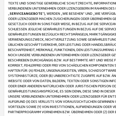
TEXTE UND SONSTIGE GEWERBLICHE SCHUTZRECHTE, INFORMATIONE
VERBUNDENEN UNTERNEHMEN ODER LIZENZGEBERN IM RAHMEN DES
„
SERVICEANGEBOTE
“), WERDEN „WIE BESEHEN“ UND „WIE VERFÜ
ODER LIZENZGEBER MACHEN ZUSICHERUNGEN ODER ÜBERNEHMEN GEW
GESETZLICH ODER IN SONSTIGER WEISE, IN BEZUG AUF DIE SERVI
SCHLIESSEN JEGLICHE GEWÄHRLEISTUNGEN IN BEZUG AUF DIE SERVI
GEWÄHRLEISTUNGEN BEZÜGLICH RECHTSMÄNGELN, MARKTGÄNGIGKEIT
VERWENDUNGSZWECK, NICHTVERLETZUNG SOWIE GEWÄHRLEISTUNGEN 
ÜBLICHEN GESCHÄFTSVERKEHR, DER LEISTUNG ODER HANDELSBRÄUCH
BESCHAFFENHEIT, MERKMALE, FUNKTIONEN, DEN LEISTUNGSUMFANG 
NOCH UNSERE VERBUNDENEN UNTERNEHMEN ODER LIZENZGEBER GEWÄ
BESCHRIEBEN DURCHGÄNGIG BZW. AUF BESTIMMTE ART UND WEISE
KORREKT, FEHLERFREI ODER FREI VON SCHÄDLICHEN KOMPONENTEN
HAFTEN FÜR: (A) FEHLER, UNGENAUIGKEITEN, VIREN, SCHADSOFTW
SYSTEMABSTÜRZE; ODER (B) UNBERECHTIGTE ZUGRIFFE AUF BZW. 
WEBSITE ODER VON DATEN, BILDERN, TEXTEN ODER SONSTIGEN INF
ODER EINER ANDEREN NATÜRLICHEN ODER JURISTISCHEN PERSON OD
GEWÄHRLEISTUNGSANSPRÜCHE, ES SEIN DENN, DIESE SIND IN DIES
UNSERE VERBUNDENEN UNTERNEHMEN ODER LIZENZGEBER FÜR EN
AUFGRUND (X) DES VERLUSTS VON VORAUSSICHTLICHEN GEWINNEN
VORTEILEN SOWIE (Y) VON INVESTITIONEN, AUFWENDUNGEN ODER VE
PARTNERPROGRAMM VORNEHMEN BZW. ÜBERNEHMEN ODER (Z) DER 