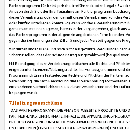
Partnerprogramm für betrügerische, irreführende oder illegale Zwecke
Amazon durch Sie oder Ihre Teilnahme am Partnerprogramm beschädig
dieser Vereinbarung oder den gemäß dieser Vereinbarung von den Vertr
oder künftig unterliegen könnte; (g) wenn wir diese Vereinbarung mit I
gemeinsam mit Ihnen agieren, bereits in der Vergangenheit, gleich aus
das Partnerprogramm in der allgemein angebotenen Form beenden. Vors
gegen die Bestimmungen der Ziffer 5 und jeder Verstoß gegen die Prog
Wir dürfen angefallene und noch nicht ausgezahlte Vergütungen nach 
sicherzustellen, dass der richtige Betrag ausgezahlt wird (beispielsw
Mit Beendigung dieser Vereinbarung erlöschen alle Rechte und Pflichte
eingeräumten Lizenzen/Nutzungsrechte; hiervon ausgenommen sind die in 
Programmrichtlinien festgelegten Rechte und Pflichten der Parteien sow
Vereinbarung, die nach Beendigung dieser Vereinbarung fortbestehen. D
entstandenen Verbindlichkeiten aus dieser Vereinbarung und der Haft
begangen wurde.
7.Haftungsausschlüsse
DAS PARTNERPROGRAMM, DIE AMAZON-WEBSITE, PRODUKTE UND DI
PARTNER-LINKS, LINKFORMATE, INHALTE, DIE ANWENDUNGSPROGR
PRODUKTWERBUNG, UNSERE DOMAIN-NAMEN, MARKEN UND LOGOS S
UNTERNEHMEN (EINSCHLIESSLICH DER AMAZON-MARKEN) UND DIE GE