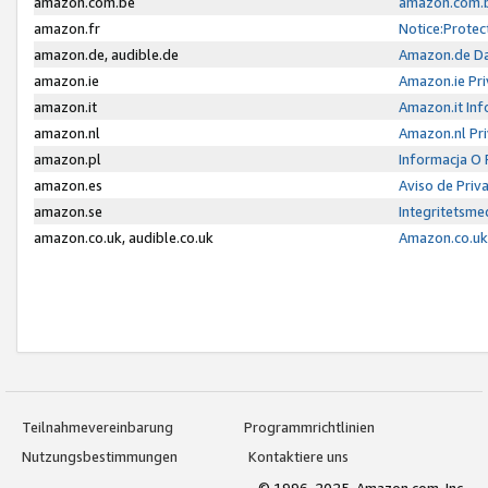
amazon.com.be
amazon.com.b
amazon.fr
Notice:Protec
amazon.de, audible.de
Amazon.de Da
amazon.ie
Amazon.ie Pri
amazon.it
Amazon.it Inf
amazon.nl
Amazon.nl Pri
amazon.pl
Informacja O
amazon.es
Aviso de Priv
amazon.se
Integritetsm
amazon.co.uk, audible.co.uk
Amazon.co.uk 
Teilnahmevereinbarung
Programmrichtlinien
Nutzungsbestimmungen
Kontaktiere uns