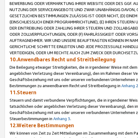
BEWERBUNG ODER VERMARKTUNG IHRER WEBSITE ODER DES GGF. AUF 
NUTZUNG DER SERVICEANGEBOTE UND ZWAR UNABHÄNGIG DAVON, O
GESETZLICHEN BESTIMMUNGEN ZULÄSSIG IST ODER NICHT, (D) EINE
(EINSCHLIESSLICH EINER PROGRAMMRICHTLINIE), (E) IHREN STEUER
DER EINTREIBUNG ODER ZAHLUNG IHRER STEUERN UND ZOLLABGAB
ODER ZOLLVERPFLICHTUNGEN, ODER (F) FAHRLÄSSIGKEIT ODER VORS
AUFTRAGNEHMER. WIR UND UNSERE BEAUFTRAGTEN KÖNNEN IM NAME
GERICHTLICHE SCHRITTE EINLEITEN UND JEDE PROZESSUALE HAND
VERTEIDIGEN, ODER UM RECHTE AUCH ZUM ZWECK DER DURCHSETZU
10.Anwendbares Recht und Streitbeilegung
Die Beilegung etwaiger Streitigkeiten, die in irgendeiner Weise mit de
angeblichen Verletzung dieser Vereinbarung), den im Rahmen dieser Ve
Geschäftsbeziehung mit uns oder unseren verbundenen Unternehmen zu
Bestimmungen zu anwendbarem Recht und Streitbeilegung in
Anhang 
11.Steuern
Steuern und damit verbundene Verpflichtungen, die in irgendeiner Wei
tatsächlichen oder angeblichen Verletzung dieser Vereinbarung), den 
Geschäftsbeziehung mit uns oder unseren verbundenen Unternehmen z
Steuerbestimmungen in
Anhang 3
.
12.Weitere Bestimmungen
Wir können von Zeit zu Zeit Mitteilungen im Zusammenhang mit dem Par