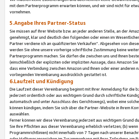
mit dem Partnerprogramm erwarten können, und wir sind nicht für etwa
vornehmen.
5.Angabe Ihres Partner-Status
Sie müssen auf Ihrer Website bzw. an jeder anderen Stelle, an der Am
genehmigt, klar und deutlich den folgenden oder einen im Wesentlichen
Partner verdiene ich an qualifizierten Verkäufen“. Abgesehen von die
werden Sie ohne unsere vorherige schriftliche Zustimmung keine weite
Partnerprogramm machen. Sie dürfen die zwischen uns und Ihnen best
(einschließlich der expliziten oder impliziten Aussage, dass Amazon Si
dass eine Verbindung zwischen Amazon und Ihnen oder einer anderen natü
vorliegenden Vereinbarung ausdrücklich gestattet ist.
6.Laufzeit und Kündigung
Die Laufzeit dieser Vereinbarung beginnt mit Ihrer Anmeldung für die 
jederzeit ordentlich oder aus wichtigem Grund durch schriftliche Kündi
automatisch und unter Ausschluss des Gerichtswegs), wobei eine solch
können kündigen, indem Sie sich über die Partner-Website in Ihrem Ko
auswählen.
Ferner können wir diese Vereinbarung jederzeit aus wichtigem Grund dur
Sie Ihre Pflichten aus dieser Vereinbarung erheblich verletzen; (b) wen
Programmrichtlinien) nicht innerhalb von 7 Tagen nach unserer Benachr
oder Haftungsansprüchen im Zusammenhang mit Ihrer Teilnahme am Pa