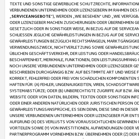
TEXTE UND SONSTIGE GEWERBLICHE SCHUTZRECHTE, INFORMATIONE
VERBUNDENEN UNTERNEHMEN ODER LIZENZGEBERN IM RAHMEN DES
„
SERVICEANGEBOTE
“), WERDEN „WIE BESEHEN“ UND „WIE VERFÜ
ODER LIZENZGEBER MACHEN ZUSICHERUNGEN ODER ÜBERNEHMEN GEW
GESETZLICH ODER IN SONSTIGER WEISE, IN BEZUG AUF DIE SERVI
SCHLIESSEN JEGLICHE GEWÄHRLEISTUNGEN IN BEZUG AUF DIE SERVI
GEWÄHRLEISTUNGEN BEZÜGLICH RECHTSMÄNGELN, MARKTGÄNGIGKEIT
VERWENDUNGSZWECK, NICHTVERLETZUNG SOWIE GEWÄHRLEISTUNGEN 
ÜBLICHEN GESCHÄFTSVERKEHR, DER LEISTUNG ODER HANDELSBRÄUCH
BESCHAFFENHEIT, MERKMALE, FUNKTIONEN, DEN LEISTUNGSUMFANG 
NOCH UNSERE VERBUNDENEN UNTERNEHMEN ODER LIZENZGEBER GEWÄ
BESCHRIEBEN DURCHGÄNGIG BZW. AUF BESTIMMTE ART UND WEISE
KORREKT, FEHLERFREI ODER FREI VON SCHÄDLICHEN KOMPONENTEN
HAFTEN FÜR: (A) FEHLER, UNGENAUIGKEITEN, VIREN, SCHADSOFTW
SYSTEMABSTÜRZE; ODER (B) UNBERECHTIGTE ZUGRIFFE AUF BZW. 
WEBSITE ODER VON DATEN, BILDERN, TEXTEN ODER SONSTIGEN INF
ODER EINER ANDEREN NATÜRLICHEN ODER JURISTISCHEN PERSON OD
GEWÄHRLEISTUNGSANSPRÜCHE, ES SEIN DENN, DIESE SIND IN DIES
UNSERE VERBUNDENEN UNTERNEHMEN ODER LIZENZGEBER FÜR EN
AUFGRUND (X) DES VERLUSTS VON VORAUSSICHTLICHEN GEWINNEN
VORTEILEN SOWIE (Y) VON INVESTITIONEN, AUFWENDUNGEN ODER VE
PARTNERPROGRAMM VORNEHMEN BZW. ÜBERNEHMEN ODER (Z) DER 