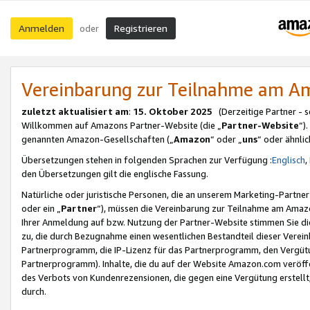
Anmelden
Registrieren
oder
Vereinbarung zur Teilnahme am 
zuletzt aktualisiert am
:
15. Oktober 2025
(Derzeitige Partner - 
Willkommen auf Amazons Partner-Website (die „
Partner-Website
“)
genannten Amazon-Gesellschaften („
Amazon
“ oder „
uns
“ oder ähnli
Übersetzungen stehen in folgenden Sprachen zur Verfügung :
Englisch
,
den Übersetzungen gilt die englische Fassung.
Natürliche oder juristische Personen, die an unserem Marketing-Partn
oder ein „
Partner
“), müssen die Vereinbarung zur Teilnahme am Ama
Ihrer Anmeldung auf bzw. Nutzung der Partner-Website stimmen Sie die
zu, die durch Bezugnahme einen wesentlichen Bestandteil dieser Verei
Partnerprogramm, die IP-Lizenz für das Partnerprogramm, den Vergütu
Partnerprogramm). Inhalte, die du auf der Website Amazon.com veröffe
des Verbots von Kundenrezensionen, die gegen eine Vergütung erstellt, 
durch.