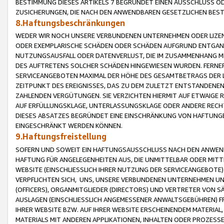
BESTIMMUNG DIESES ARTIKELS 7 BEGRÜNDET EINEN AUSSCHLUSS 
ZUSICHERUNGEN, DIE NACH DEN ANWENDBAREN GESETZLICHEN BE
8.Haftungsbeschränkungen
WEDER WIR NOCH UNSERE VERBUNDENEN UNTERNEHMEN ODER LIZEN
ODER EXEMPLARISCHE SCHÄDEN ODER SCHÄDEN AUFGRUND ENTGANG
NUTZUNGSAUSFALL ODER DATENVERLUST, DIE IM ZUSAMMENHANG MI
DES AUFTRETENS SOLCHER SCHÄDEN HINGEWIESEN WURDEN. FERN
SERVICEANGEBOTEN MAXIMAL DER HÖHE DES GESAMTBETRAGS DER 
ZEITPUNKT DES EREIGNISSES, DAS ZU DEM ZULETZT ENTSTANDENE
ZAHLENDEN VERGÜTUNGEN. SIE VERZICHTEN HIERMIT AUF ETWAIGE 
AUF ERFÜLLUNGSKLAGE, UNTERLASSUNGSKLAGE ODER ANDERE RECHT
DIESES ABSATZES BEGRÜNDET EINE EINSCHRÄNKUNG VON HAFTUNG
EINGESCHRÄNKT WERDEN KÖNNEN.
9.Haftungsfreistellung
SOFERN UND SOWEIT EIN HAFTUNGSAUSSCHLUSS NACH DEN ANWENDB
HAFTUNG FÜR ANGELEGENHEITEN AUS, DIE UNMITTELBAR ODER MITT
WEBSITE (EINSCHLIESSLICH IHRER NUTZUNG DER SERVICEANGEBOTE)
VERPFLICHTEN SICH, UNS, UNSERE VERBUNDENEN UNTERNEHMEN UN
(OFFICERS), ORGANMITGLIEDER (DIRECTORS) UND VERTRETER VON 
AUSLAGEN (EINSCHLIESSLICH ANGEMESSENER ANWALTSGEBÜHREN) FR
IHRER WEBSITE BZW. AUF IHRER WEBSITE ERSCHEINENDEM MATERIAL
MATERIALS MIT ANDEREN APPLIKATIONEN, INHALTEN ODER PROZESSE