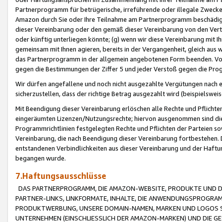
Partnerprogramm für betrügerische, irreführende oder illegale Zwecke
Amazon durch Sie oder Ihre Teilnahme am Partnerprogramm beschädig
dieser Vereinbarung oder den gemäß dieser Vereinbarung von den Vertr
oder künftig unterliegen könnte; (g) wenn wir diese Vereinbarung mit I
gemeinsam mit Ihnen agieren, bereits in der Vergangenheit, gleich aus
das Partnerprogramm in der allgemein angebotenen Form beenden. Vors
gegen die Bestimmungen der Ziffer 5 und jeder Verstoß gegen die Prog
Wir dürfen angefallene und noch nicht ausgezahlte Vergütungen nach 
sicherzustellen, dass der richtige Betrag ausgezahlt wird (beispielsw
Mit Beendigung dieser Vereinbarung erlöschen alle Rechte und Pflichte
eingeräumten Lizenzen/Nutzungsrechte; hiervon ausgenommen sind die in 
Programmrichtlinien festgelegten Rechte und Pflichten der Parteien sow
Vereinbarung, die nach Beendigung dieser Vereinbarung fortbestehen. D
entstandenen Verbindlichkeiten aus dieser Vereinbarung und der Haft
begangen wurde.
7.Haftungsausschlüsse
DAS PARTNERPROGRAMM, DIE AMAZON-WEBSITE, PRODUKTE UND DI
PARTNER-LINKS, LINKFORMATE, INHALTE, DIE ANWENDUNGSPROGR
PRODUKTWERBUNG, UNSERE DOMAIN-NAMEN, MARKEN UND LOGOS S
UNTERNEHMEN (EINSCHLIESSLICH DER AMAZON-MARKEN) UND DIE GE