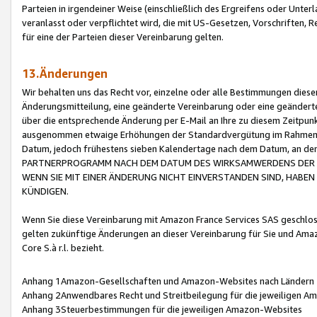
Parteien in irgendeiner Weise (einschließlich des Ergreifens oder Unt
veranlasst oder verpflichtet wird, die mit US-Gesetzen, Vorschriften,
für eine der Parteien dieser Vereinbarung gelten.
13.Änderungen
Wir behalten uns das Recht vor, einzelne oder alle Bestimmungen diese
Änderungsmitteilung, eine geänderte Vereinbarung oder eine geänderte 
über die entsprechende Änderung per E-Mail an Ihre zu diesem Zeitpun
ausgenommen etwaige Erhöhungen der Standardvergütung im Rahmen
Datum, jedoch frühestens sieben Kalendertage nach dem Datum, an de
PARTNERPROGRAMM NACH DEM DATUM DES WIRKSAMWERDENS DER Ä
WENN SIE MIT EINER ÄNDERUNG NICHT EINVERSTANDEN SIND, HABEN S
KÜNDIGEN.
Wenn Sie diese Vereinbarung mit Amazon France Services SAS geschlo
gelten zukünftige Änderungen an dieser Vereinbarung für Sie und Ama
Core S.à r.l. bezieht.
Anhang 1Amazon-Gesellschaften und Amazon-Websites nach Ländern
Anhang 2Anwendbares Recht und Streitbeilegung für die jeweiligen 
Anhang 3Steuerbestimmungen für die jeweiligen Amazon-Websites