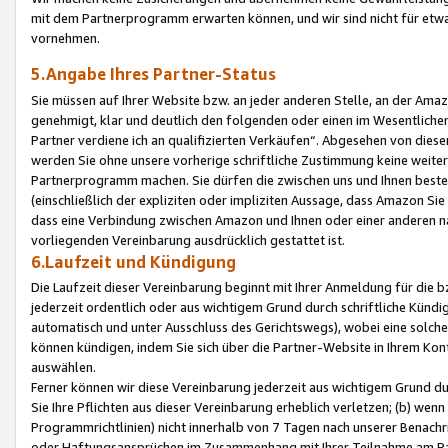
mit dem Partnerprogramm erwarten können, und wir sind nicht für etwa
vornehmen.
5.Angabe Ihres Partner-Status
Sie müssen auf Ihrer Website bzw. an jeder anderen Stelle, an der Am
genehmigt, klar und deutlich den folgenden oder einen im Wesentlichen
Partner verdiene ich an qualifizierten Verkäufen“. Abgesehen von die
werden Sie ohne unsere vorherige schriftliche Zustimmung keine weite
Partnerprogramm machen. Sie dürfen die zwischen uns und Ihnen best
(einschließlich der expliziten oder impliziten Aussage, dass Amazon Si
dass eine Verbindung zwischen Amazon und Ihnen oder einer anderen natü
vorliegenden Vereinbarung ausdrücklich gestattet ist.
6.Laufzeit und Kündigung
Die Laufzeit dieser Vereinbarung beginnt mit Ihrer Anmeldung für die 
jederzeit ordentlich oder aus wichtigem Grund durch schriftliche Kündi
automatisch und unter Ausschluss des Gerichtswegs), wobei eine solch
können kündigen, indem Sie sich über die Partner-Website in Ihrem Ko
auswählen.
Ferner können wir diese Vereinbarung jederzeit aus wichtigem Grund dur
Sie Ihre Pflichten aus dieser Vereinbarung erheblich verletzen; (b) wen
Programmrichtlinien) nicht innerhalb von 7 Tagen nach unserer Benachr
oder Haftungsansprüchen im Zusammenhang mit Ihrer Teilnahme am Pa