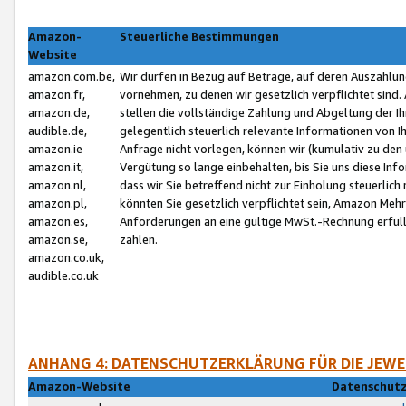
Amazon-
Steuerliche Bestimmungen
Website
amazon.com.be,
Wir dürfen in Bezug auf Beträge, auf deren Auszahlun
amazon.fr,
vornehmen, zu denen wir gesetzlich verpflichtet sind
amazon.de,
stellen die vollständige Zahlung und Abgeltung der 
audible.de,
gelegentlich steuerlich relevante Informationen von I
amazon.ie
Anfrage nicht vorlegen, können wir (kumulativ zu de
amazon.it,
Vergütung so lange einbehalten, bis Sie uns diese Inf
amazon.nl,
dass wir Sie betreffend nicht zur Einholung steuerlich 
amazon.pl,
könnten Sie gesetzlich verpflichtet sein, Amazon Meh
amazon.es,
Anforderungen an eine gültige MwSt.-Rechnung erfüllt
amazon.se,
zahlen.
amazon.co.uk,
audible.co.uk
ANHANG 4: DATENSCHUTZERKLÄRUNG FÜR DIE JEWE
Amazon-Website
Datenschutz