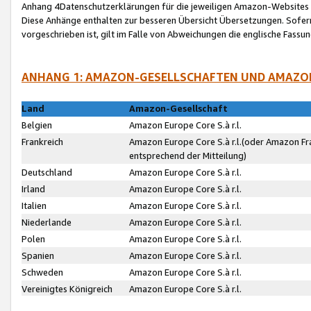
Anhang 4Datenschutzerklärungen für die jeweiligen Amazon-Websites
Diese Anhänge enthalten zur besseren Übersicht Übersetzungen. Sofe
vorgeschrieben ist, gilt im Falle von Abweichungen die englische Fass
ANHANG 1: AMAZON-GESELLSCHAFTEN UND AMAZO
Land
Amazon-Gesellschaft
Belgien
Amazon Europe Core S.à r.l.
Frankreich
Amazon Europe Core S.à r.l.(oder Amazon Fr
entsprechend der Mitteilung)
Deutschland
Amazon Europe Core S.à r.l.
Irland
Amazon Europe Core S.à r.l.
Italien
Amazon Europe Core S.à r.l.
Niederlande
Amazon Europe Core S.à r.l.
Polen
Amazon Europe Core S.à r.l.
Spanien
Amazon Europe Core S.à r.l.
Schweden
Amazon Europe Core S.à r.l.
Vereinigtes Königreich
Amazon Europe Core S.à r.l.