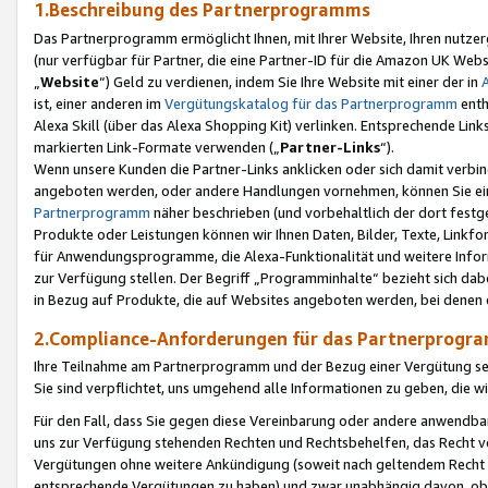
1.Beschreibung des Partnerprogramms
Das Partnerprogramm ermöglicht Ihnen, mit Ihrer Website, Ihren nutzer
(nur verfügbar für Partner, die eine Partner-ID für die Amazon UK We
„
Website
“) Geld zu verdienen, indem Sie Ihre Website mit einer der in
ist, einer anderen im
Vergütungskatalog für das Partnerprogramm
enth
Alexa Skill (über das Alexa Shopping Kit) verlinken. Entsprechende Lin
markierten Link-Formate verwenden („
Partner-Links
“).
Wenn unsere Kunden die Partner-Links anklicken oder sich damit verbi
angeboten werden, oder andere Handlungen vornehmen, können Sie eine
Partnerprogramm
näher beschrieben (und vorbehaltlich der dort festg
Produkte oder Leistungen können wir Ihnen Daten, Bilder, Texte, Linkfo
für Anwendungsprogramme, die Alexa-Funktionalität und weitere Inf
zur Verfügung stellen. Der Begriff „Programminhalte“ bezieht sich dabe
in Bezug auf Produkte, die auf Websites angeboten werden, bei denen 
2.Compliance-Anforderungen für das Partnerprog
Ihre Teilnahme am Partnerprogramm und der Bezug einer Vergütung setz
Sie sind verpflichtet, uns umgehend alle Informationen zu geben, die w
Für den Fall, dass Sie gegen diese Vereinbarung oder andere anwendba
uns zur Verfügung stehenden Rechten und Rechtsbehelfen, das Recht vo
Vergütungen ohne weitere Ankündigung (soweit nach geltendem Recht z
entsprechende Vergütungen zu haben) und zwar unabhängig davon, ob 