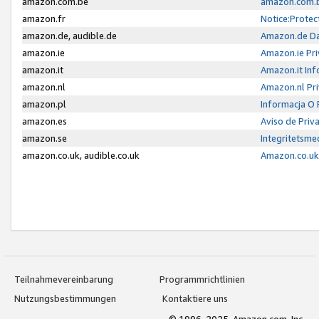
amazon.com.be
amazon.com.b
amazon.fr
Notice:Protec
amazon.de, audible.de
Amazon.de Da
amazon.ie
Amazon.ie Pri
amazon.it
Amazon.it Inf
amazon.nl
Amazon.nl Pri
amazon.pl
Informacja O
amazon.es
Aviso de Priv
amazon.se
Integritetsm
amazon.co.uk, audible.co.uk
Amazon.co.uk 
Teilnahmevereinbarung
Programmrichtlinien
Nutzungsbestimmungen
Kontaktiere uns