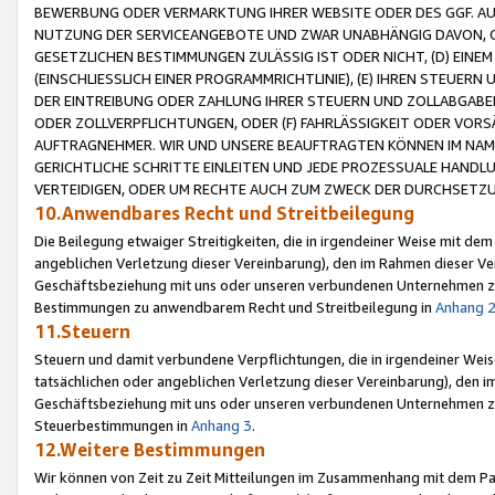
BEWERBUNG ODER VERMARKTUNG IHRER WEBSITE ODER DES GGF. AUF 
NUTZUNG DER SERVICEANGEBOTE UND ZWAR UNABHÄNGIG DAVON, O
GESETZLICHEN BESTIMMUNGEN ZULÄSSIG IST ODER NICHT, (D) EINE
(EINSCHLIESSLICH EINER PROGRAMMRICHTLINIE), (E) IHREN STEUER
DER EINTREIBUNG ODER ZAHLUNG IHRER STEUERN UND ZOLLABGAB
ODER ZOLLVERPFLICHTUNGEN, ODER (F) FAHRLÄSSIGKEIT ODER VORS
AUFTRAGNEHMER. WIR UND UNSERE BEAUFTRAGTEN KÖNNEN IM NAME
GERICHTLICHE SCHRITTE EINLEITEN UND JEDE PROZESSUALE HAND
VERTEIDIGEN, ODER UM RECHTE AUCH ZUM ZWECK DER DURCHSETZU
10.Anwendbares Recht und Streitbeilegung
Die Beilegung etwaiger Streitigkeiten, die in irgendeiner Weise mit de
angeblichen Verletzung dieser Vereinbarung), den im Rahmen dieser Ve
Geschäftsbeziehung mit uns oder unseren verbundenen Unternehmen zu
Bestimmungen zu anwendbarem Recht und Streitbeilegung in
Anhang 
11.Steuern
Steuern und damit verbundene Verpflichtungen, die in irgendeiner Wei
tatsächlichen oder angeblichen Verletzung dieser Vereinbarung), den 
Geschäftsbeziehung mit uns oder unseren verbundenen Unternehmen z
Steuerbestimmungen in
Anhang 3
.
12.Weitere Bestimmungen
Wir können von Zeit zu Zeit Mitteilungen im Zusammenhang mit dem Par