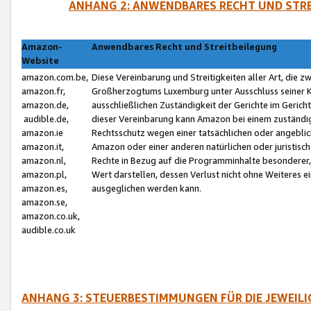
ANHANG 2: ANWENDBARES RECHT UND STRE
Amazon-
Anwendbares Recht und Streitbeilegung
Website
amazon.com.be,
Diese Vereinbarung und Streitigkeiten aller Art, die 
amazon.fr,
Großherzogtums Luxemburg unter Ausschluss seiner Kol
amazon.de,
ausschließlichen Zuständigkeit der Gerichte im Geri
audible.de,
dieser Vereinbarung kann Amazon bei einem zuständig
amazon.ie
Rechtsschutz wegen einer tatsächlichen oder angebli
amazon.it,
Amazon oder einer anderen natürlichen oder juristisc
amazon.nl,
Rechte in Bezug auf die Programminhalte besonderer,
amazon.pl,
Wert darstellen, dessen Verlust nicht ohne Weiteres e
amazon.es,
ausgeglichen werden kann.
amazon.se,
amazon.co.uk,
audible.co.uk
ANHANG 3: STEUERBESTIMMUNGEN FÜR DIE JEWEIL