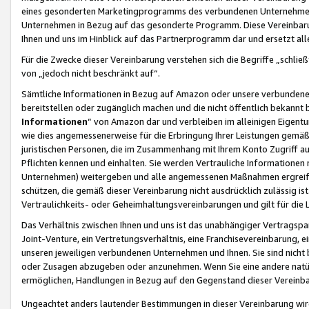
eines gesonderten Marketingprogramms des verbundenen Unternehmens
Unternehmen in Bezug auf das gesonderte Programm. Diese Vereinbarung
Ihnen und uns im Hinblick auf das Partnerprogramm dar und ersetzt al
Für die Zwecke dieser Vereinbarung verstehen sich die Begriffe „schließ
von „jedoch nicht beschränkt auf“.
Sämtliche Informationen in Bezug auf Amazon oder unsere verbunde
bereitstellen oder zugänglich machen und die nicht öffentlich bekannt bz
Informationen
“ von Amazon dar und verbleiben im alleinigen Eigent
wie dies angemessenerweise für die Erbringung Ihrer Leistungen gemäß d
juristischen Personen, die im Zusammenhang mit Ihrem Konto Zugriff au
Pflichten kennen und einhalten. Sie werden Vertrauliche Informationen 
Unternehmen) weitergeben und alle angemessenen Maßnahmen ergreifen
schützen, die gemäß dieser Vereinbarung nicht ausdrücklich zulässig is
Vertraulichkeits- oder Geheimhaltungsvereinbarungen und gilt für die
Das Verhältnis zwischen Ihnen und uns ist das unabhängiger Vertragspa
Joint-Venture, ein Vertretungsverhältnis, eine Franchisevereinbarung, 
unseren jeweiligen verbundenen Unternehmen und Ihnen. Sie sind ni
oder Zusagen abzugeben oder anzunehmen. Wenn Sie eine andere natürli
ermöglichen, Handlungen in Bezug auf den Gegenstand dieser Vereinbar
Ungeachtet anders lautender Bestimmungen in dieser Vereinbarung wird