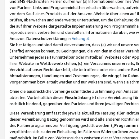
und SMS-Nachrichten. Ferner dürfen wir (a) Informationen über Ihre We
von Partner-Links und Programminhalten erhalten überwachen, aufzei
vor dem Kauf eines Produkts auf der Amazon-Website über einen auf Ih
prüfen, überwachen und anderweitig untersuchen, um die Einhaltung dies
die auf Ihrer Website dargestellte Implementierung von Programminhalt
reproduzieren, verbreiten und darstellen. Informationen darüber, wie w
Amazon-Datenschutzerklärung in
Anhang 4
.
Sie bestätigen und sind damit einverstanden, dass (a) wir und unsere 
(Traffic) anregen können, zu Bedingungen, die von den in dieser Vere
Unternehmen jederzeit (unmittelbar oder mittelbar) Websites oder Appl
Ihrer Website im Wettbewerb stehen, (c) ein Versäumnis unsererseits, I
Verzicht auf unser Recht darstellt, die betroffene oder eine andere B
Aktualisierungen, Handlungen und Zustimmungen, die wir ggf. im Rahme
vorgenommen bzw. erteilt werden und nur wirksam sind, wenn sie schri
Ohne die ausdrückliche vorherige schriftliche Zustimmung von Amazon
abtreten. Vorbehaltlich dieser Einschränkung ist diese Vereinbarung f
rechtlich bindend, gegenüber den Parteien und ihren jeweiligen Rech
Diese Vereinbarung umfasst die jeweils aktuellste Fassung aller Richtli
dieser Vereinbarung Bezug genommen wird und alle anderen Richtlinie
des Partnerprogramms zur Verfügung gestellt werden („
Programmric
verpflichten sich zu deren Einhaltung. Im Falle von Widersprüchen zwi
maßgeblich. Im Falle von Widersprüchen zwischen dieser Vereinbarun