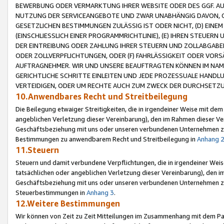
BEWERBUNG ODER VERMARKTUNG IHRER WEBSITE ODER DES GGF. AUF 
NUTZUNG DER SERVICEANGEBOTE UND ZWAR UNABHÄNGIG DAVON, O
GESETZLICHEN BESTIMMUNGEN ZULÄSSIG IST ODER NICHT, (D) EINE
(EINSCHLIESSLICH EINER PROGRAMMRICHTLINIE), (E) IHREN STEUER
DER EINTREIBUNG ODER ZAHLUNG IHRER STEUERN UND ZOLLABGAB
ODER ZOLLVERPFLICHTUNGEN, ODER (F) FAHRLÄSSIGKEIT ODER VORS
AUFTRAGNEHMER. WIR UND UNSERE BEAUFTRAGTEN KÖNNEN IM NAME
GERICHTLICHE SCHRITTE EINLEITEN UND JEDE PROZESSUALE HAND
VERTEIDIGEN, ODER UM RECHTE AUCH ZUM ZWECK DER DURCHSETZU
10.Anwendbares Recht und Streitbeilegung
Die Beilegung etwaiger Streitigkeiten, die in irgendeiner Weise mit de
angeblichen Verletzung dieser Vereinbarung), den im Rahmen dieser Ve
Geschäftsbeziehung mit uns oder unseren verbundenen Unternehmen zu
Bestimmungen zu anwendbarem Recht und Streitbeilegung in
Anhang 
11.Steuern
Steuern und damit verbundene Verpflichtungen, die in irgendeiner Wei
tatsächlichen oder angeblichen Verletzung dieser Vereinbarung), den 
Geschäftsbeziehung mit uns oder unseren verbundenen Unternehmen z
Steuerbestimmungen in
Anhang 3
.
12.Weitere Bestimmungen
Wir können von Zeit zu Zeit Mitteilungen im Zusammenhang mit dem Par