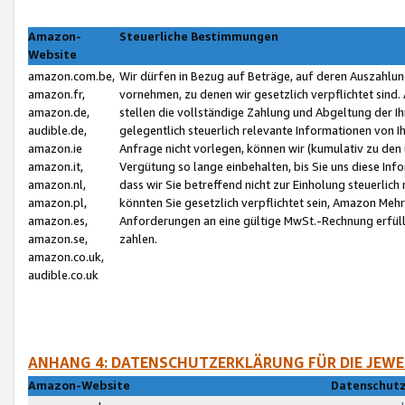
Amazon-
Steuerliche Bestimmungen
Website
amazon.com.be,
Wir dürfen in Bezug auf Beträge, auf deren Auszahlun
amazon.fr,
vornehmen, zu denen wir gesetzlich verpflichtet sind
amazon.de,
stellen die vollständige Zahlung und Abgeltung der 
audible.de,
gelegentlich steuerlich relevante Informationen von I
amazon.ie
Anfrage nicht vorlegen, können wir (kumulativ zu de
amazon.it,
Vergütung so lange einbehalten, bis Sie uns diese Inf
amazon.nl,
dass wir Sie betreffend nicht zur Einholung steuerlich 
amazon.pl,
könnten Sie gesetzlich verpflichtet sein, Amazon Meh
amazon.es,
Anforderungen an eine gültige MwSt.-Rechnung erfüllt
amazon.se,
zahlen.
amazon.co.uk,
audible.co.uk
ANHANG 4: DATENSCHUTZERKLÄRUNG FÜR DIE JEWE
Amazon-Website
Datenschutz