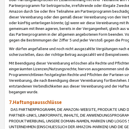
Partnerprogramm für betrügerische, irreführende oder illegale Zwecke
Amazon durch Sie oder Ihre Teilnahme am Partnerprogramm beschädig
dieser Vereinbarung oder den gemäß dieser Vereinbarung von den Vertr
oder künftig unterliegen könnte; (g) wenn wir diese Vereinbarung mit I
gemeinsam mit Ihnen agieren, bereits in der Vergangenheit, gleich aus
das Partnerprogramm in der allgemein angebotenen Form beenden. Vors
gegen die Bestimmungen der Ziffer 5 und jeder Verstoß gegen die Prog
Wir dürfen angefallene und noch nicht ausgezahlte Vergütungen nach 
sicherzustellen, dass der richtige Betrag ausgezahlt wird (beispielsw
Mit Beendigung dieser Vereinbarung erlöschen alle Rechte und Pflichte
eingeräumten Lizenzen/Nutzungsrechte; hiervon ausgenommen sind die in 
Programmrichtlinien festgelegten Rechte und Pflichten der Parteien sow
Vereinbarung, die nach Beendigung dieser Vereinbarung fortbestehen. D
entstandenen Verbindlichkeiten aus dieser Vereinbarung und der Haft
begangen wurde.
7.Haftungsausschlüsse
DAS PARTNERPROGRAMM, DIE AMAZON-WEBSITE, PRODUKTE UND DI
PARTNER-LINKS, LINKFORMATE, INHALTE, DIE ANWENDUNGSPROGR
PRODUKTWERBUNG, UNSERE DOMAIN-NAMEN, MARKEN UND LOGOS S
UNTERNEHMEN (EINSCHLIESSLICH DER AMAZON-MARKEN) UND DIE GE