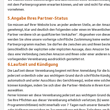
mit dem Partnerprogramm erwarten können, und wir sind nicht für etwa
vornehmen.
5.Angabe Ihres Partner-Status
Sie müssen auf Ihrer Website bzw. an jeder anderen Stelle, an der Am
genehmigt, klar und deutlich den folgenden oder einen im Wesentlichen
Partner verdiene ich an qualifizierten Verkäufen“. Abgesehen von die
werden Sie ohne unsere vorherige schriftliche Zustimmung keine weite
Partnerprogramm machen. Sie dürfen die zwischen uns und Ihnen best
(einschließlich der expliziten oder impliziten Aussage, dass Amazon Si
dass eine Verbindung zwischen Amazon und Ihnen oder einer anderen natü
vorliegenden Vereinbarung ausdrücklich gestattet ist.
6.Laufzeit und Kündigung
Die Laufzeit dieser Vereinbarung beginnt mit Ihrer Anmeldung für die 
jederzeit ordentlich oder aus wichtigem Grund durch schriftliche Kündi
automatisch und unter Ausschluss des Gerichtswegs), wobei eine solch
können kündigen, indem Sie sich über die Partner-Website in Ihrem Ko
auswählen.
Ferner können wir diese Vereinbarung jederzeit aus wichtigem Grund dur
Sie Ihre Pflichten aus dieser Vereinbarung erheblich verletzen; (b) wen
Programmrichtlinien) nicht innerhalb von 7 Tagen nach unserer Benachr
oder Haftungsansprüchen im Zusammenhang mit Ihrer Teilnahme am Pa