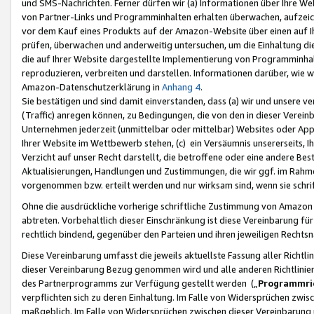
und SMS-Nachrichten. Ferner dürfen wir (a) Informationen über Ihre We
von Partner-Links und Programminhalten erhalten überwachen, aufzei
vor dem Kauf eines Produkts auf der Amazon-Website über einen auf Ih
prüfen, überwachen und anderweitig untersuchen, um die Einhaltung dies
die auf Ihrer Website dargestellte Implementierung von Programminhalt
reproduzieren, verbreiten und darstellen. Informationen darüber, wie w
Amazon-Datenschutzerklärung in
Anhang 4
.
Sie bestätigen und sind damit einverstanden, dass (a) wir und unsere 
(Traffic) anregen können, zu Bedingungen, die von den in dieser Vere
Unternehmen jederzeit (unmittelbar oder mittelbar) Websites oder Appl
Ihrer Website im Wettbewerb stehen, (c) ein Versäumnis unsererseits, I
Verzicht auf unser Recht darstellt, die betroffene oder eine andere B
Aktualisierungen, Handlungen und Zustimmungen, die wir ggf. im Rahme
vorgenommen bzw. erteilt werden und nur wirksam sind, wenn sie schri
Ohne die ausdrückliche vorherige schriftliche Zustimmung von Amazon
abtreten. Vorbehaltlich dieser Einschränkung ist diese Vereinbarung f
rechtlich bindend, gegenüber den Parteien und ihren jeweiligen Rech
Diese Vereinbarung umfasst die jeweils aktuellste Fassung aller Richtli
dieser Vereinbarung Bezug genommen wird und alle anderen Richtlinie
des Partnerprogramms zur Verfügung gestellt werden („
Programmric
verpflichten sich zu deren Einhaltung. Im Falle von Widersprüchen zwi
maßgeblich. Im Falle von Widersprüchen zwischen dieser Vereinbarun