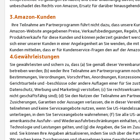
unbeschadet des Rechts von Amazon, Ersatz für darüber hinausgehen
3.Amazon-Kunden
Ihre Teilnahme am Partnerprogramm führt nicht dazu, dass unsere Kun
Amazon-Website angegebenen Preise, Verkaufsbedingungen, Regeln, Ri
Produktverkäufe für diese Kunden und können jederzeit geändert werde
sich einer unserer Kunden in einer Angelegenheit an Sie wenden, die 
Kunden mitteilen, dass er für Kundenservice-Fragen den auf der Ama
4.Gewährleistungen
Sie gewährleisten und sichern zu, dass (a) Sie gemäß dieser Vereinba
betreiben werden; (b) weder Ihre Teilnahme am Partnerprogramm noch d
Bestimmungen, Verordnungen, Vorschriften, Anordnungen, Konzessionen,
Gerichtsurteile und -beschlüsse oder andere Auflagen einer für Sie zu
Datenschutz, Werbung und Marketing) verstoßen; (c) Sie rechtswirksam 
nicht geschäftsfähig sind); (d) Sie den Nutzen der Teilnahme am Partne
Zusicherungen, Garantien oder Aussagen verlassen, die in dieser Verein
teilnehmen und keine Serviceangebote nutzen, wenn Sie US-Handelssa
unterliegen, in dem Sie Serviceangebote wahrnehmen; (f) Sie alle US
amerikanische Ausfuhr- und Wiederausfuhrbeschränkungen einhalten, 
Technologie und Leistungen gelten, und (g) die Angaben, die Sie im 
sind. Sie können Ihre Angaben aktualisieren, indem Sie sich über die 
Wir machen keine Zusicherungen und übernehmen keine Gewährleistun