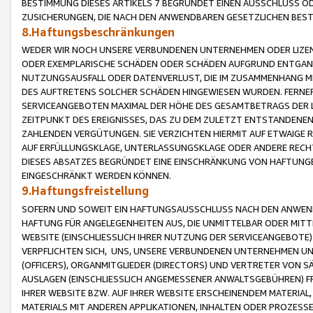
BESTIMMUNG DIESES ARTIKELS 7 BEGRÜNDET EINEN AUSSCHLUSS 
ZUSICHERUNGEN, DIE NACH DEN ANWENDBAREN GESETZLICHEN BE
8.Haftungsbeschränkungen
WEDER WIR NOCH UNSERE VERBUNDENEN UNTERNEHMEN ODER LIZEN
ODER EXEMPLARISCHE SCHÄDEN ODER SCHÄDEN AUFGRUND ENTGANG
NUTZUNGSAUSFALL ODER DATENVERLUST, DIE IM ZUSAMMENHANG MI
DES AUFTRETENS SOLCHER SCHÄDEN HINGEWIESEN WURDEN. FERN
SERVICEANGEBOTEN MAXIMAL DER HÖHE DES GESAMTBETRAGS DER 
ZEITPUNKT DES EREIGNISSES, DAS ZU DEM ZULETZT ENTSTANDENE
ZAHLENDEN VERGÜTUNGEN. SIE VERZICHTEN HIERMIT AUF ETWAIGE 
AUF ERFÜLLUNGSKLAGE, UNTERLASSUNGSKLAGE ODER ANDERE RECHT
DIESES ABSATZES BEGRÜNDET EINE EINSCHRÄNKUNG VON HAFTUNG
EINGESCHRÄNKT WERDEN KÖNNEN.
9.Haftungsfreistellung
SOFERN UND SOWEIT EIN HAFTUNGSAUSSCHLUSS NACH DEN ANWENDB
HAFTUNG FÜR ANGELEGENHEITEN AUS, DIE UNMITTELBAR ODER MITT
WEBSITE (EINSCHLIESSLICH IHRER NUTZUNG DER SERVICEANGEBOTE)
VERPFLICHTEN SICH, UNS, UNSERE VERBUNDENEN UNTERNEHMEN UN
(OFFICERS), ORGANMITGLIEDER (DIRECTORS) UND VERTRETER VON 
AUSLAGEN (EINSCHLIESSLICH ANGEMESSENER ANWALTSGEBÜHREN) FR
IHRER WEBSITE BZW. AUF IHRER WEBSITE ERSCHEINENDEM MATERIAL
MATERIALS MIT ANDEREN APPLIKATIONEN, INHALTEN ODER PROZESSE