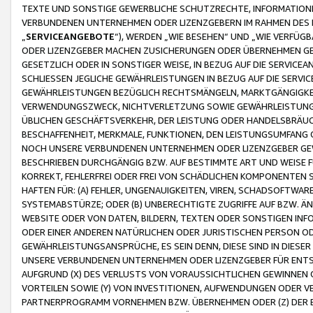
TEXTE UND SONSTIGE GEWERBLICHE SCHUTZRECHTE, INFORMATIONE
VERBUNDENEN UNTERNEHMEN ODER LIZENZGEBERN IM RAHMEN DES
„
SERVICEANGEBOTE
“), WERDEN „WIE BESEHEN“ UND „WIE VERFÜ
ODER LIZENZGEBER MACHEN ZUSICHERUNGEN ODER ÜBERNEHMEN GEW
GESETZLICH ODER IN SONSTIGER WEISE, IN BEZUG AUF DIE SERVI
SCHLIESSEN JEGLICHE GEWÄHRLEISTUNGEN IN BEZUG AUF DIE SERVI
GEWÄHRLEISTUNGEN BEZÜGLICH RECHTSMÄNGELN, MARKTGÄNGIGKEIT
VERWENDUNGSZWECK, NICHTVERLETZUNG SOWIE GEWÄHRLEISTUNGEN 
ÜBLICHEN GESCHÄFTSVERKEHR, DER LEISTUNG ODER HANDELSBRÄUCH
BESCHAFFENHEIT, MERKMALE, FUNKTIONEN, DEN LEISTUNGSUMFANG 
NOCH UNSERE VERBUNDENEN UNTERNEHMEN ODER LIZENZGEBER GEWÄ
BESCHRIEBEN DURCHGÄNGIG BZW. AUF BESTIMMTE ART UND WEISE
KORREKT, FEHLERFREI ODER FREI VON SCHÄDLICHEN KOMPONENTEN
HAFTEN FÜR: (A) FEHLER, UNGENAUIGKEITEN, VIREN, SCHADSOFTW
SYSTEMABSTÜRZE; ODER (B) UNBERECHTIGTE ZUGRIFFE AUF BZW. 
WEBSITE ODER VON DATEN, BILDERN, TEXTEN ODER SONSTIGEN INF
ODER EINER ANDEREN NATÜRLICHEN ODER JURISTISCHEN PERSON OD
GEWÄHRLEISTUNGSANSPRÜCHE, ES SEIN DENN, DIESE SIND IN DIES
UNSERE VERBUNDENEN UNTERNEHMEN ODER LIZENZGEBER FÜR EN
AUFGRUND (X) DES VERLUSTS VON VORAUSSICHTLICHEN GEWINNEN
VORTEILEN SOWIE (Y) VON INVESTITIONEN, AUFWENDUNGEN ODER VE
PARTNERPROGRAMM VORNEHMEN BZW. ÜBERNEHMEN ODER (Z) DER 