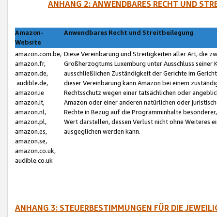
ANHANG 2: ANWENDBARES RECHT UND STRE
Amazon-
Anwendbares Recht und Streitbeilegung
Website
amazon.com.be,
Diese Vereinbarung und Streitigkeiten aller Art, die 
amazon.fr,
Großherzogtums Luxemburg unter Ausschluss seiner Kol
amazon.de,
ausschließlichen Zuständigkeit der Gerichte im Geri
audible.de,
dieser Vereinbarung kann Amazon bei einem zuständig
amazon.ie
Rechtsschutz wegen einer tatsächlichen oder angebli
amazon.it,
Amazon oder einer anderen natürlichen oder juristisc
amazon.nl,
Rechte in Bezug auf die Programminhalte besonderer,
amazon.pl,
Wert darstellen, dessen Verlust nicht ohne Weiteres e
amazon.es,
ausgeglichen werden kann.
amazon.se,
amazon.co.uk,
audible.co.uk
ANHANG 3: STEUERBESTIMMUNGEN FÜR DIE JEWEIL