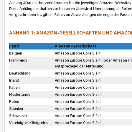
Anhang 4Datenschutzerklärungen für die jeweiligen Amazon-Websites
Diese Anhänge enthalten zur besseren Übersicht Übersetzungen. Sofe
vorgeschrieben ist, gilt im Falle von Abweichungen die englische Fass
ANHANG 1: AMAZON-GESELLSCHAFTEN UND AMAZO
Land
Amazon-Gesellschaft
Belgien
Amazon Europe Core S.à r.l.
Frankreich
Amazon Europe Core S.à r.l.(oder Amazon Fr
entsprechend der Mitteilung)
Deutschland
Amazon Europe Core S.à r.l.
Irland
Amazon Europe Core S.à r.l.
Italien
Amazon Europe Core S.à r.l.
Niederlande
Amazon Europe Core S.à r.l.
Polen
Amazon Europe Core S.à r.l.
Spanien
Amazon Europe Core S.à r.l.
Schweden
Amazon Europe Core S.à r.l.
Vereinigtes Königreich
Amazon Europe Core S.à r.l.