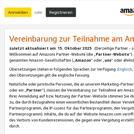
Anmelden
Registrieren
oder
Vereinbarung zur Teilnahme am 
zuletzt aktualisiert am
:
15. Oktober 2025
(Derzeitige Partner - 
Willkommen auf Amazons Partner-Website (die „
Partner-Website
“)
genannten Amazon-Gesellschaften („
Amazon
“ oder „
uns
“ oder ähnli
Übersetzungen stehen in folgenden Sprachen zur Verfügung :
Englisch
,
den Übersetzungen gilt die englische Fassung.
Natürliche oder juristische Personen, die an unserem Marketing-Partn
oder ein „
Partner
“), müssen die Vereinbarung zur Teilnahme am Ama
Ihrer Anmeldung auf bzw. Nutzung der Partner-Website stimmen Sie die
zu, die durch Bezugnahme einen wesentlichen Bestandteil dieser Verei
Partnerprogramm, die IP-Lizenz für das Partnerprogramm, den Vergütu
Partnerprogramm). Inhalte, die du auf der Website Amazon.com veröffe
des Verbots von Kundenrezensionen, die gegen eine Vergütung erstellt, 
durch.