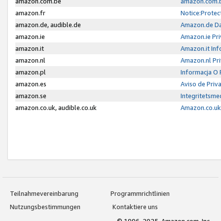
amazon.com.be
amazon.com.b
amazon.fr
Notice:Protec
amazon.de, audible.de
Amazon.de Da
amazon.ie
Amazon.ie Pri
amazon.it
Amazon.it Inf
amazon.nl
Amazon.nl Pri
amazon.pl
Informacja O
amazon.es
Aviso de Priv
amazon.se
Integritetsm
amazon.co.uk, audible.co.uk
Amazon.co.uk 
Teilnahmevereinbarung
Programmrichtlinien
Nutzungsbestimmungen
Kontaktiere uns