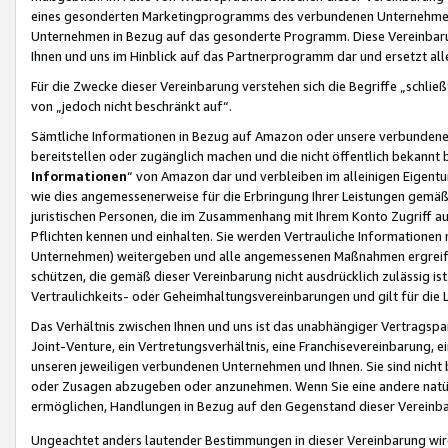
eines gesonderten Marketingprogramms des verbundenen Unternehmens
Unternehmen in Bezug auf das gesonderte Programm. Diese Vereinbarung
Ihnen und uns im Hinblick auf das Partnerprogramm dar und ersetzt al
Für die Zwecke dieser Vereinbarung verstehen sich die Begriffe „schließ
von „jedoch nicht beschränkt auf“.
Sämtliche Informationen in Bezug auf Amazon oder unsere verbunde
bereitstellen oder zugänglich machen und die nicht öffentlich bekannt bz
Informationen
“ von Amazon dar und verbleiben im alleinigen Eigent
wie dies angemessenerweise für die Erbringung Ihrer Leistungen gemäß d
juristischen Personen, die im Zusammenhang mit Ihrem Konto Zugriff au
Pflichten kennen und einhalten. Sie werden Vertrauliche Informationen 
Unternehmen) weitergeben und alle angemessenen Maßnahmen ergreifen
schützen, die gemäß dieser Vereinbarung nicht ausdrücklich zulässig is
Vertraulichkeits- oder Geheimhaltungsvereinbarungen und gilt für die
Das Verhältnis zwischen Ihnen und uns ist das unabhängiger Vertragspa
Joint-Venture, ein Vertretungsverhältnis, eine Franchisevereinbarung, 
unseren jeweiligen verbundenen Unternehmen und Ihnen. Sie sind ni
oder Zusagen abzugeben oder anzunehmen. Wenn Sie eine andere natürli
ermöglichen, Handlungen in Bezug auf den Gegenstand dieser Vereinbar
Ungeachtet anders lautender Bestimmungen in dieser Vereinbarung wird