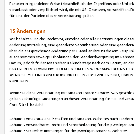
Parteien in irgendeiner Weise (einschließlich des Ergreifens oder Unt
veranlasst oder verpflichtet wird, die mit US-Gesetzen, Vorschriften,
für eine der Parteien dieser Vereinbarung gelten.
13.Änderungen
Wir behalten uns das Recht vor, einzelne oder alle Bestimmungen diese
Änderungsmitteilung, eine geänderte Vereinbarung oder eine geänderte 
über die entsprechende Änderung per E-Mail an Ihre zu diesem Zeitpun
ausgenommen etwaige Erhöhungen der Standardvergütung im Rahmen
Datum, jedoch frühestens sieben Kalendertage nach dem Datum, an de
PARTNERPROGRAMM NACH DEM DATUM DES WIRKSAMWERDENS DER Ä
WENN SIE MIT EINER ÄNDERUNG NICHT EINVERSTANDEN SIND, HABEN S
KÜNDIGEN.
Wenn Sie diese Vereinbarung mit Amazon France Services SAS geschlo
gelten zukünftige Änderungen an dieser Vereinbarung für Sie und Ama
Core S.à r.l. bezieht.
Anhang 1Amazon-Gesellschaften und Amazon-Websites nach Ländern
Anhang 2Anwendbares Recht und Streitbeilegung für die jeweiligen 
Anhang 3Steuerbestimmungen für die jeweiligen Amazon-Websites