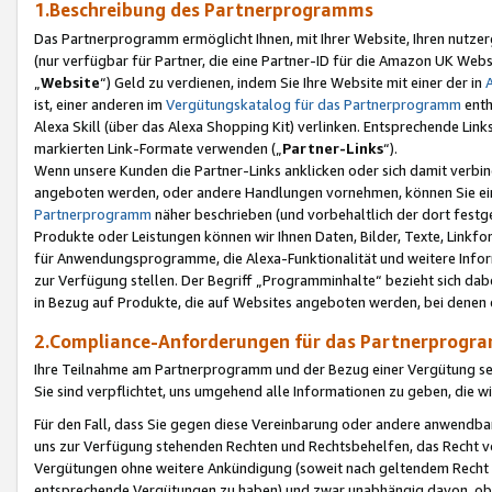
1.Beschreibung des Partnerprogramms
Das Partnerprogramm ermöglicht Ihnen, mit Ihrer Website, Ihren nutzer
(nur verfügbar für Partner, die eine Partner-ID für die Amazon UK We
„
Website
“) Geld zu verdienen, indem Sie Ihre Website mit einer der in
ist, einer anderen im
Vergütungskatalog für das Partnerprogramm
enth
Alexa Skill (über das Alexa Shopping Kit) verlinken. Entsprechende Lin
markierten Link-Formate verwenden („
Partner-Links
“).
Wenn unsere Kunden die Partner-Links anklicken oder sich damit verbi
angeboten werden, oder andere Handlungen vornehmen, können Sie eine
Partnerprogramm
näher beschrieben (und vorbehaltlich der dort festg
Produkte oder Leistungen können wir Ihnen Daten, Bilder, Texte, Linkfo
für Anwendungsprogramme, die Alexa-Funktionalität und weitere Inf
zur Verfügung stellen. Der Begriff „Programminhalte“ bezieht sich dabe
in Bezug auf Produkte, die auf Websites angeboten werden, bei denen 
2.Compliance-Anforderungen für das Partnerprog
Ihre Teilnahme am Partnerprogramm und der Bezug einer Vergütung setz
Sie sind verpflichtet, uns umgehend alle Informationen zu geben, die w
Für den Fall, dass Sie gegen diese Vereinbarung oder andere anwendba
uns zur Verfügung stehenden Rechten und Rechtsbehelfen, das Recht vo
Vergütungen ohne weitere Ankündigung (soweit nach geltendem Recht z
entsprechende Vergütungen zu haben) und zwar unabhängig davon, ob 