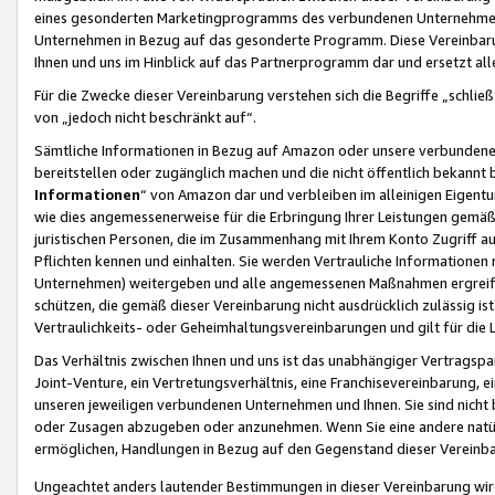
eines gesonderten Marketingprogramms des verbundenen Unternehmens
Unternehmen in Bezug auf das gesonderte Programm. Diese Vereinbarung
Ihnen und uns im Hinblick auf das Partnerprogramm dar und ersetzt al
Für die Zwecke dieser Vereinbarung verstehen sich die Begriffe „schließ
von „jedoch nicht beschränkt auf“.
Sämtliche Informationen in Bezug auf Amazon oder unsere verbunde
bereitstellen oder zugänglich machen und die nicht öffentlich bekannt bz
Informationen
“ von Amazon dar und verbleiben im alleinigen Eigent
wie dies angemessenerweise für die Erbringung Ihrer Leistungen gemäß d
juristischen Personen, die im Zusammenhang mit Ihrem Konto Zugriff au
Pflichten kennen und einhalten. Sie werden Vertrauliche Informationen 
Unternehmen) weitergeben und alle angemessenen Maßnahmen ergreifen
schützen, die gemäß dieser Vereinbarung nicht ausdrücklich zulässig is
Vertraulichkeits- oder Geheimhaltungsvereinbarungen und gilt für die
Das Verhältnis zwischen Ihnen und uns ist das unabhängiger Vertragspa
Joint-Venture, ein Vertretungsverhältnis, eine Franchisevereinbarung, 
unseren jeweiligen verbundenen Unternehmen und Ihnen. Sie sind ni
oder Zusagen abzugeben oder anzunehmen. Wenn Sie eine andere natürli
ermöglichen, Handlungen in Bezug auf den Gegenstand dieser Vereinbar
Ungeachtet anders lautender Bestimmungen in dieser Vereinbarung wird