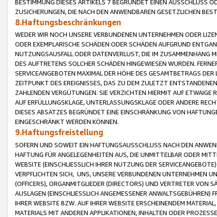
BESTIMMUNG DIESES ARTIKELS 7 BEGRÜNDET EINEN AUSSCHLUSS 
ZUSICHERUNGEN, DIE NACH DEN ANWENDBAREN GESETZLICHEN BE
8.Haftungsbeschränkungen
WEDER WIR NOCH UNSERE VERBUNDENEN UNTERNEHMEN ODER LIZEN
ODER EXEMPLARISCHE SCHÄDEN ODER SCHÄDEN AUFGRUND ENTGANG
NUTZUNGSAUSFALL ODER DATENVERLUST, DIE IM ZUSAMMENHANG MI
DES AUFTRETENS SOLCHER SCHÄDEN HINGEWIESEN WURDEN. FERN
SERVICEANGEBOTEN MAXIMAL DER HÖHE DES GESAMTBETRAGS DER 
ZEITPUNKT DES EREIGNISSES, DAS ZU DEM ZULETZT ENTSTANDENE
ZAHLENDEN VERGÜTUNGEN. SIE VERZICHTEN HIERMIT AUF ETWAIGE 
AUF ERFÜLLUNGSKLAGE, UNTERLASSUNGSKLAGE ODER ANDERE RECHT
DIESES ABSATZES BEGRÜNDET EINE EINSCHRÄNKUNG VON HAFTUNG
EINGESCHRÄNKT WERDEN KÖNNEN.
9.Haftungsfreistellung
SOFERN UND SOWEIT EIN HAFTUNGSAUSSCHLUSS NACH DEN ANWENDB
HAFTUNG FÜR ANGELEGENHEITEN AUS, DIE UNMITTELBAR ODER MITT
WEBSITE (EINSCHLIESSLICH IHRER NUTZUNG DER SERVICEANGEBOTE)
VERPFLICHTEN SICH, UNS, UNSERE VERBUNDENEN UNTERNEHMEN UN
(OFFICERS), ORGANMITGLIEDER (DIRECTORS) UND VERTRETER VON 
AUSLAGEN (EINSCHLIESSLICH ANGEMESSENER ANWALTSGEBÜHREN) FR
IHRER WEBSITE BZW. AUF IHRER WEBSITE ERSCHEINENDEM MATERIAL
MATERIALS MIT ANDEREN APPLIKATIONEN, INHALTEN ODER PROZESSE