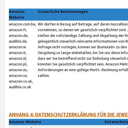
Amazon-
Steuerliche Bestimmungen
Website
amazon.com.be,
Wir dürfen in Bezug auf Beträge, auf deren Auszahlun
amazon.fr,
vornehmen, zu denen wir gesetzlich verpflichtet sind
amazon.de,
stellen die vollständige Zahlung und Abgeltung der 
audible.de,
gelegentlich steuerlich relevante Informationen von I
amazon.ie
Anfrage nicht vorlegen, können wir (kumulativ zu de
amazon.it,
Vergütung so lange einbehalten, bis Sie uns diese Inf
amazon.nl,
dass wir Sie betreffend nicht zur Einholung steuerlich 
amazon.pl,
könnten Sie gesetzlich verpflichtet sein, Amazon Meh
amazon.es,
Anforderungen an eine gültige MwSt.-Rechnung erfüllt
amazon.se,
zahlen.
amazon.co.uk,
audible.co.uk
ANHANG 4: DATENSCHUTZERKLÄRUNG FÜR DIE JEWE
Amazon-Website
Datenschutz