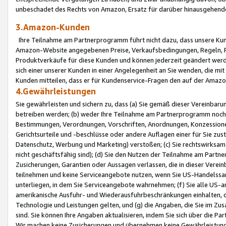
unbeschadet des Rechts von Amazon, Ersatz für darüber hinausgehen
3.Amazon-Kunden
Ihre Teilnahme am Partnerprogramm führt nicht dazu, dass unsere Kun
Amazon-Website angegebenen Preise, Verkaufsbedingungen, Regeln, Ri
Produktverkäufe für diese Kunden und können jederzeit geändert werde
sich einer unserer Kunden in einer Angelegenheit an Sie wenden, die 
Kunden mitteilen, dass er für Kundenservice-Fragen den auf der Ama
4.Gewährleistungen
Sie gewährleisten und sichern zu, dass (a) Sie gemäß dieser Vereinba
betreiben werden; (b) weder Ihre Teilnahme am Partnerprogramm noch d
Bestimmungen, Verordnungen, Vorschriften, Anordnungen, Konzessionen,
Gerichtsurteile und -beschlüsse oder andere Auflagen einer für Sie zu
Datenschutz, Werbung und Marketing) verstoßen; (c) Sie rechtswirksam 
nicht geschäftsfähig sind); (d) Sie den Nutzen der Teilnahme am Partne
Zusicherungen, Garantien oder Aussagen verlassen, die in dieser Verein
teilnehmen und keine Serviceangebote nutzen, wenn Sie US-Handelssa
unterliegen, in dem Sie Serviceangebote wahrnehmen; (f) Sie alle US
amerikanische Ausfuhr- und Wiederausfuhrbeschränkungen einhalten, 
Technologie und Leistungen gelten, und (g) die Angaben, die Sie im 
sind. Sie können Ihre Angaben aktualisieren, indem Sie sich über die 
Wir machen keine Zusicherungen und übernehmen keine Gewährleistun