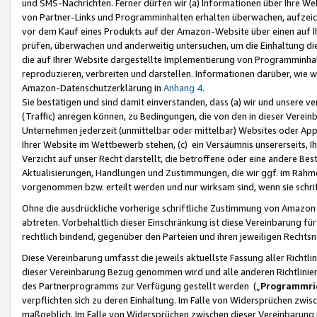
und SMS-Nachrichten. Ferner dürfen wir (a) Informationen über Ihre We
von Partner-Links und Programminhalten erhalten überwachen, aufzei
vor dem Kauf eines Produkts auf der Amazon-Website über einen auf Ih
prüfen, überwachen und anderweitig untersuchen, um die Einhaltung dies
die auf Ihrer Website dargestellte Implementierung von Programminhalt
reproduzieren, verbreiten und darstellen. Informationen darüber, wie w
Amazon-Datenschutzerklärung in
Anhang 4
.
Sie bestätigen und sind damit einverstanden, dass (a) wir und unsere 
(Traffic) anregen können, zu Bedingungen, die von den in dieser Vere
Unternehmen jederzeit (unmittelbar oder mittelbar) Websites oder Appl
Ihrer Website im Wettbewerb stehen, (c) ein Versäumnis unsererseits, I
Verzicht auf unser Recht darstellt, die betroffene oder eine andere B
Aktualisierungen, Handlungen und Zustimmungen, die wir ggf. im Rahme
vorgenommen bzw. erteilt werden und nur wirksam sind, wenn sie schri
Ohne die ausdrückliche vorherige schriftliche Zustimmung von Amazon
abtreten. Vorbehaltlich dieser Einschränkung ist diese Vereinbarung f
rechtlich bindend, gegenüber den Parteien und ihren jeweiligen Rech
Diese Vereinbarung umfasst die jeweils aktuellste Fassung aller Richtli
dieser Vereinbarung Bezug genommen wird und alle anderen Richtlinie
des Partnerprogramms zur Verfügung gestellt werden („
Programmric
verpflichten sich zu deren Einhaltung. Im Falle von Widersprüchen zwi
maßgeblich. Im Falle von Widersprüchen zwischen dieser Vereinbarun