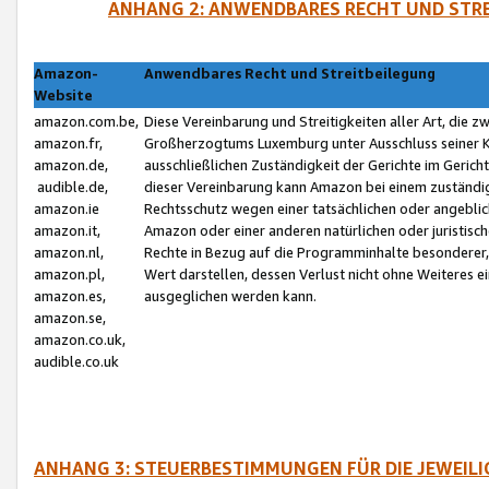
ANHANG 2: ANWENDBARES RECHT UND STRE
Amazon-
Anwendbares Recht und Streitbeilegung
Website
amazon.com.be,
Diese Vereinbarung und Streitigkeiten aller Art, die 
amazon.fr,
Großherzogtums Luxemburg unter Ausschluss seiner Kol
amazon.de,
ausschließlichen Zuständigkeit der Gerichte im Geri
audible.de,
dieser Vereinbarung kann Amazon bei einem zuständig
amazon.ie
Rechtsschutz wegen einer tatsächlichen oder angebli
amazon.it,
Amazon oder einer anderen natürlichen oder juristisc
amazon.nl,
Rechte in Bezug auf die Programminhalte besonderer,
amazon.pl,
Wert darstellen, dessen Verlust nicht ohne Weiteres e
amazon.es,
ausgeglichen werden kann.
amazon.se,
amazon.co.uk,
audible.co.uk
ANHANG 3: STEUERBESTIMMUNGEN FÜR DIE JEWEIL