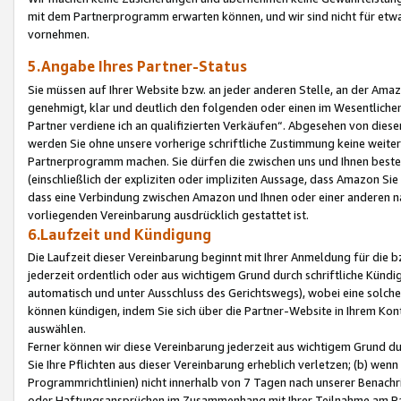
mit dem Partnerprogramm erwarten können, und wir sind nicht für etwa
vornehmen.
5.Angabe Ihres Partner-Status
Sie müssen auf Ihrer Website bzw. an jeder anderen Stelle, an der Am
genehmigt, klar und deutlich den folgenden oder einen im Wesentlichen
Partner verdiene ich an qualifizierten Verkäufen“. Abgesehen von die
werden Sie ohne unsere vorherige schriftliche Zustimmung keine weite
Partnerprogramm machen. Sie dürfen die zwischen uns und Ihnen best
(einschließlich der expliziten oder impliziten Aussage, dass Amazon Si
dass eine Verbindung zwischen Amazon und Ihnen oder einer anderen natü
vorliegenden Vereinbarung ausdrücklich gestattet ist.
6.Laufzeit und Kündigung
Die Laufzeit dieser Vereinbarung beginnt mit Ihrer Anmeldung für die 
jederzeit ordentlich oder aus wichtigem Grund durch schriftliche Kündi
automatisch und unter Ausschluss des Gerichtswegs), wobei eine solch
können kündigen, indem Sie sich über die Partner-Website in Ihrem Ko
auswählen.
Ferner können wir diese Vereinbarung jederzeit aus wichtigem Grund dur
Sie Ihre Pflichten aus dieser Vereinbarung erheblich verletzen; (b) wen
Programmrichtlinien) nicht innerhalb von 7 Tagen nach unserer Benachr
oder Haftungsansprüchen im Zusammenhang mit Ihrer Teilnahme am Pa