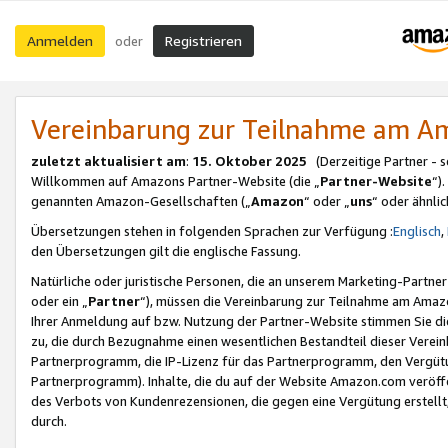
Anmelden
Registrieren
oder
Vereinbarung zur Teilnahme am 
zuletzt aktualisiert am
:
15. Oktober 2025
(Derzeitige Partner - 
Willkommen auf Amazons Partner-Website (die „
Partner-Website
“)
genannten Amazon-Gesellschaften („
Amazon
“ oder „
uns
“ oder ähnli
Übersetzungen stehen in folgenden Sprachen zur Verfügung :
Englisch
,
den Übersetzungen gilt die englische Fassung.
Natürliche oder juristische Personen, die an unserem Marketing-Partn
oder ein „
Partner
“), müssen die Vereinbarung zur Teilnahme am Ama
Ihrer Anmeldung auf bzw. Nutzung der Partner-Website stimmen Sie die
zu, die durch Bezugnahme einen wesentlichen Bestandteil dieser Verei
Partnerprogramm, die IP-Lizenz für das Partnerprogramm, den Vergütu
Partnerprogramm). Inhalte, die du auf der Website Amazon.com veröffe
des Verbots von Kundenrezensionen, die gegen eine Vergütung erstellt, 
durch.