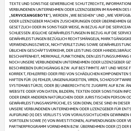
TEXTE UND SONSTIGE GEWERBLICHE SCHUTZRECHTE, INFORMATIONE
VERBUNDENEN UNTERNEHMEN ODER LIZENZGEBERN IM RAHMEN DES
„
SERVICEANGEBOTE
“), WERDEN „WIE BESEHEN“ UND „WIE VERFÜ
ODER LIZENZGEBER MACHEN ZUSICHERUNGEN ODER ÜBERNEHMEN GEW
GESETZLICH ODER IN SONSTIGER WEISE, IN BEZUG AUF DIE SERVI
SCHLIESSEN JEGLICHE GEWÄHRLEISTUNGEN IN BEZUG AUF DIE SERVI
GEWÄHRLEISTUNGEN BEZÜGLICH RECHTSMÄNGELN, MARKTGÄNGIGKEIT
VERWENDUNGSZWECK, NICHTVERLETZUNG SOWIE GEWÄHRLEISTUNGEN 
ÜBLICHEN GESCHÄFTSVERKEHR, DER LEISTUNG ODER HANDELSBRÄUCH
BESCHAFFENHEIT, MERKMALE, FUNKTIONEN, DEN LEISTUNGSUMFANG 
NOCH UNSERE VERBUNDENEN UNTERNEHMEN ODER LIZENZGEBER GEWÄ
BESCHRIEBEN DURCHGÄNGIG BZW. AUF BESTIMMTE ART UND WEISE
KORREKT, FEHLERFREI ODER FREI VON SCHÄDLICHEN KOMPONENTEN
HAFTEN FÜR: (A) FEHLER, UNGENAUIGKEITEN, VIREN, SCHADSOFTW
SYSTEMABSTÜRZE; ODER (B) UNBERECHTIGTE ZUGRIFFE AUF BZW. 
WEBSITE ODER VON DATEN, BILDERN, TEXTEN ODER SONSTIGEN INF
ODER EINER ANDEREN NATÜRLICHEN ODER JURISTISCHEN PERSON OD
GEWÄHRLEISTUNGSANSPRÜCHE, ES SEIN DENN, DIESE SIND IN DIES
UNSERE VERBUNDENEN UNTERNEHMEN ODER LIZENZGEBER FÜR EN
AUFGRUND (X) DES VERLUSTS VON VORAUSSICHTLICHEN GEWINNEN
VORTEILEN SOWIE (Y) VON INVESTITIONEN, AUFWENDUNGEN ODER VE
PARTNERPROGRAMM VORNEHMEN BZW. ÜBERNEHMEN ODER (Z) DER 