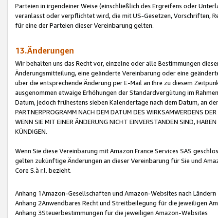
Parteien in irgendeiner Weise (einschließlich des Ergreifens oder Unt
veranlasst oder verpflichtet wird, die mit US-Gesetzen, Vorschriften,
für eine der Parteien dieser Vereinbarung gelten.
13.Änderungen
Wir behalten uns das Recht vor, einzelne oder alle Bestimmungen diese
Änderungsmitteilung, eine geänderte Vereinbarung oder eine geänderte 
über die entsprechende Änderung per E-Mail an Ihre zu diesem Zeitpun
ausgenommen etwaige Erhöhungen der Standardvergütung im Rahmen
Datum, jedoch frühestens sieben Kalendertage nach dem Datum, an de
PARTNERPROGRAMM NACH DEM DATUM DES WIRKSAMWERDENS DER Ä
WENN SIE MIT EINER ÄNDERUNG NICHT EINVERSTANDEN SIND, HABEN S
KÜNDIGEN.
Wenn Sie diese Vereinbarung mit Amazon France Services SAS geschlo
gelten zukünftige Änderungen an dieser Vereinbarung für Sie und Ama
Core S.à r.l. bezieht.
Anhang 1Amazon-Gesellschaften und Amazon-Websites nach Ländern
Anhang 2Anwendbares Recht und Streitbeilegung für die jeweiligen 
Anhang 3Steuerbestimmungen für die jeweiligen Amazon-Websites