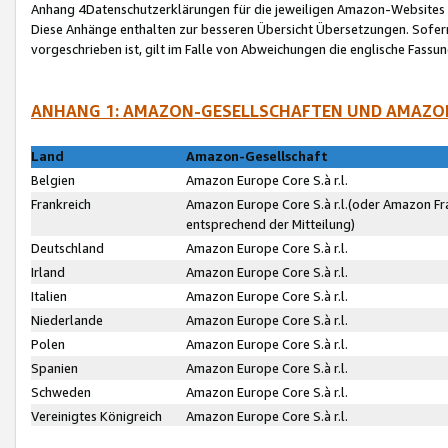
Anhang 4Datenschutzerklärungen für die jeweiligen Amazon-Websites
Diese Anhänge enthalten zur besseren Übersicht Übersetzungen. Sofe
vorgeschrieben ist, gilt im Falle von Abweichungen die englische Fass
ANHANG 1: AMAZON-GESELLSCHAFTEN UND AMAZO
Land
Amazon-Gesellschaft
Belgien
Amazon Europe Core S.à r.l.
Frankreich
Amazon Europe Core S.à r.l.(oder Amazon Fr
entsprechend der Mitteilung)
Deutschland
Amazon Europe Core S.à r.l.
Irland
Amazon Europe Core S.à r.l.
Italien
Amazon Europe Core S.à r.l.
Niederlande
Amazon Europe Core S.à r.l.
Polen
Amazon Europe Core S.à r.l.
Spanien
Amazon Europe Core S.à r.l.
Schweden
Amazon Europe Core S.à r.l.
Vereinigtes Königreich
Amazon Europe Core S.à r.l.