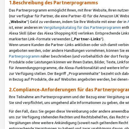
1.Beschreibung des Partnerprogramms
Das Partnerprogramm ermöglicht Ihnen, mit Ihrer Website, Ihren nutzer
(nur verfügbar für Partner, die eine Partner-ID für die Amazon UK We
„
Website
“) Geld zu verdienen, indem Sie Ihre Website mit einer der in
ist, einer anderen im
Vergütungskatalog für das Partnerprogramm
enth
Alexa Skill (über das Alexa Shopping Kit) verlinken. Entsprechende Lin
markierten Link-Formate verwenden („
Partner-Links
“).
Wenn unsere Kunden die Partner-Links anklicken oder sich damit verbi
angeboten werden, oder andere Handlungen vornehmen, können Sie eine
Partnerprogramm
näher beschrieben (und vorbehaltlich der dort festg
Produkte oder Leistungen können wir Ihnen Daten, Bilder, Texte, Linkfo
für Anwendungsprogramme, die Alexa-Funktionalität und weitere Inf
zur Verfügung stellen. Der Begriff „Programminhalte“ bezieht sich dabe
in Bezug auf Produkte, die auf Websites angeboten werden, bei denen 
2.Compliance-Anforderungen für das Partnerprog
Ihre Teilnahme am Partnerprogramm und der Bezug einer Vergütung setz
Sie sind verpflichtet, uns umgehend alle Informationen zu geben, die w
Für den Fall, dass Sie gegen diese Vereinbarung oder andere anwendba
uns zur Verfügung stehenden Rechten und Rechtsbehelfen, das Recht vo
Vergütungen ohne weitere Ankündigung (soweit nach geltendem Recht z
entsprechende Vergütungen zu haben) und zwar unabhängig davon, ob 