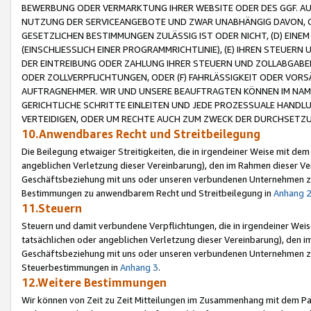
BEWERBUNG ODER VERMARKTUNG IHRER WEBSITE ODER DES GGF. AUF 
NUTZUNG DER SERVICEANGEBOTE UND ZWAR UNABHÄNGIG DAVON, O
GESETZLICHEN BESTIMMUNGEN ZULÄSSIG IST ODER NICHT, (D) EINE
(EINSCHLIESSLICH EINER PROGRAMMRICHTLINIE), (E) IHREN STEUER
DER EINTREIBUNG ODER ZAHLUNG IHRER STEUERN UND ZOLLABGAB
ODER ZOLLVERPFLICHTUNGEN, ODER (F) FAHRLÄSSIGKEIT ODER VORS
AUFTRAGNEHMER. WIR UND UNSERE BEAUFTRAGTEN KÖNNEN IM NAME
GERICHTLICHE SCHRITTE EINLEITEN UND JEDE PROZESSUALE HAND
VERTEIDIGEN, ODER UM RECHTE AUCH ZUM ZWECK DER DURCHSETZU
10.Anwendbares Recht und Streitbeilegung
Die Beilegung etwaiger Streitigkeiten, die in irgendeiner Weise mit de
angeblichen Verletzung dieser Vereinbarung), den im Rahmen dieser Ve
Geschäftsbeziehung mit uns oder unseren verbundenen Unternehmen zu
Bestimmungen zu anwendbarem Recht und Streitbeilegung in
Anhang 
11.Steuern
Steuern und damit verbundene Verpflichtungen, die in irgendeiner Wei
tatsächlichen oder angeblichen Verletzung dieser Vereinbarung), den 
Geschäftsbeziehung mit uns oder unseren verbundenen Unternehmen z
Steuerbestimmungen in
Anhang 3
.
12.Weitere Bestimmungen
Wir können von Zeit zu Zeit Mitteilungen im Zusammenhang mit dem Par