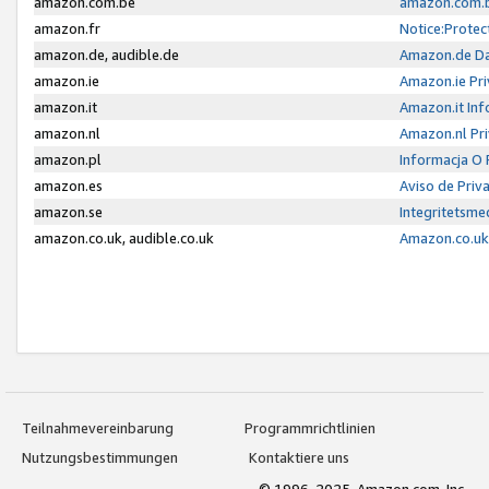
amazon.com.be
amazon.com.b
amazon.fr
Notice:Protec
amazon.de, audible.de
Amazon.de Da
amazon.ie
Amazon.ie Pri
amazon.it
Amazon.it Inf
amazon.nl
Amazon.nl Pri
amazon.pl
Informacja O
amazon.es
Aviso de Priv
amazon.se
Integritetsm
amazon.co.uk, audible.co.uk
Amazon.co.uk 
Teilnahmevereinbarung
Programmrichtlinien
Nutzungsbestimmungen
Kontaktiere uns