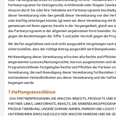
Partnerprogramm für betrügerische, irreführende oder illegale Zwecke
Amazon durch Sie oder Ihre Teilnahme am Partnerprogramm beschädig
dieser Vereinbarung oder den gemäß dieser Vereinbarung von den Vertr
oder künftig unterliegen könnte; (g) wenn wir diese Vereinbarung mit I
gemeinsam mit Ihnen agieren, bereits in der Vergangenheit, gleich aus
das Partnerprogramm in der allgemein angebotenen Form beenden. Vors
gegen die Bestimmungen der Ziffer 5 und jeder Verstoß gegen die Prog
Wir dürfen angefallene und noch nicht ausgezahlte Vergütungen nach 
sicherzustellen, dass der richtige Betrag ausgezahlt wird (beispielsw
Mit Beendigung dieser Vereinbarung erlöschen alle Rechte und Pflichte
eingeräumten Lizenzen/Nutzungsrechte; hiervon ausgenommen sind die in 
Programmrichtlinien festgelegten Rechte und Pflichten der Parteien sow
Vereinbarung, die nach Beendigung dieser Vereinbarung fortbestehen. D
entstandenen Verbindlichkeiten aus dieser Vereinbarung und der Haft
begangen wurde.
7.Haftungsausschlüsse
DAS PARTNERPROGRAMM, DIE AMAZON-WEBSITE, PRODUKTE UND DI
PARTNER-LINKS, LINKFORMATE, INHALTE, DIE ANWENDUNGSPROGR
PRODUKTWERBUNG, UNSERE DOMAIN-NAMEN, MARKEN UND LOGOS S
UNTERNEHMEN (EINSCHLIESSLICH DER AMAZON-MARKEN) UND DIE GE