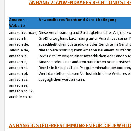
ANHANG 2: ANWENDBARES RECHT UND STRE
Amazon-
Anwendbares Recht und Streitbeilegung
Website
amazon.com.be,
Diese Vereinbarung und Streitigkeiten aller Art, die 
amazon.fr,
Großherzogtums Luxemburg unter Ausschluss seiner Kol
amazon.de,
ausschließlichen Zuständigkeit der Gerichte im Geri
audible.de,
dieser Vereinbarung kann Amazon bei einem zuständig
amazon.ie
Rechtsschutz wegen einer tatsächlichen oder angebli
amazon.it,
Amazon oder einer anderen natürlichen oder juristisc
amazon.nl,
Rechte in Bezug auf die Programminhalte besonderer,
amazon.pl,
Wert darstellen, dessen Verlust nicht ohne Weiteres e
amazon.es,
ausgeglichen werden kann.
amazon.se,
amazon.co.uk,
audible.co.uk
ANHANG 3: STEUERBESTIMMUNGEN FÜR DIE JEWEIL