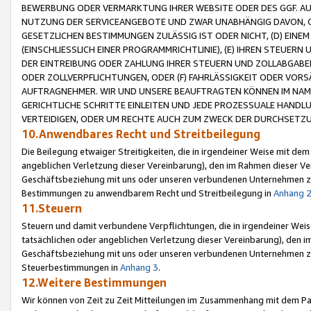
BEWERBUNG ODER VERMARKTUNG IHRER WEBSITE ODER DES GGF. AUF 
NUTZUNG DER SERVICEANGEBOTE UND ZWAR UNABHÄNGIG DAVON, O
GESETZLICHEN BESTIMMUNGEN ZULÄSSIG IST ODER NICHT, (D) EINE
(EINSCHLIESSLICH EINER PROGRAMMRICHTLINIE), (E) IHREN STEUER
DER EINTREIBUNG ODER ZAHLUNG IHRER STEUERN UND ZOLLABGAB
ODER ZOLLVERPFLICHTUNGEN, ODER (F) FAHRLÄSSIGKEIT ODER VORS
AUFTRAGNEHMER. WIR UND UNSERE BEAUFTRAGTEN KÖNNEN IM NAME
GERICHTLICHE SCHRITTE EINLEITEN UND JEDE PROZESSUALE HAND
VERTEIDIGEN, ODER UM RECHTE AUCH ZUM ZWECK DER DURCHSETZU
10.Anwendbares Recht und Streitbeilegung
Die Beilegung etwaiger Streitigkeiten, die in irgendeiner Weise mit de
angeblichen Verletzung dieser Vereinbarung), den im Rahmen dieser Ve
Geschäftsbeziehung mit uns oder unseren verbundenen Unternehmen zu
Bestimmungen zu anwendbarem Recht und Streitbeilegung in
Anhang 
11.Steuern
Steuern und damit verbundene Verpflichtungen, die in irgendeiner Wei
tatsächlichen oder angeblichen Verletzung dieser Vereinbarung), den 
Geschäftsbeziehung mit uns oder unseren verbundenen Unternehmen z
Steuerbestimmungen in
Anhang 3
.
12.Weitere Bestimmungen
Wir können von Zeit zu Zeit Mitteilungen im Zusammenhang mit dem Par