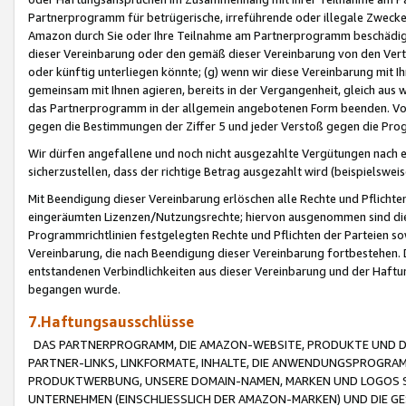
Partnerprogramm für betrügerische, irreführende oder illegale Zwecke
Amazon durch Sie oder Ihre Teilnahme am Partnerprogramm beschädig
dieser Vereinbarung oder den gemäß dieser Vereinbarung von den Vertr
oder künftig unterliegen könnte; (g) wenn wir diese Vereinbarung mit I
gemeinsam mit Ihnen agieren, bereits in der Vergangenheit, gleich aus
das Partnerprogramm in der allgemein angebotenen Form beenden. Vors
gegen die Bestimmungen der Ziffer 5 und jeder Verstoß gegen die Prog
Wir dürfen angefallene und noch nicht ausgezahlte Vergütungen nach 
sicherzustellen, dass der richtige Betrag ausgezahlt wird (beispielsw
Mit Beendigung dieser Vereinbarung erlöschen alle Rechte und Pflichte
eingeräumten Lizenzen/Nutzungsrechte; hiervon ausgenommen sind die in 
Programmrichtlinien festgelegten Rechte und Pflichten der Parteien sow
Vereinbarung, die nach Beendigung dieser Vereinbarung fortbestehen. D
entstandenen Verbindlichkeiten aus dieser Vereinbarung und der Haft
begangen wurde.
7.Haftungsausschlüsse
DAS PARTNERPROGRAMM, DIE AMAZON-WEBSITE, PRODUKTE UND DI
PARTNER-LINKS, LINKFORMATE, INHALTE, DIE ANWENDUNGSPROGR
PRODUKTWERBUNG, UNSERE DOMAIN-NAMEN, MARKEN UND LOGOS S
UNTERNEHMEN (EINSCHLIESSLICH DER AMAZON-MARKEN) UND DIE GE