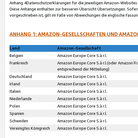
Anhang 4Datenschutzerklärungen für die jeweiligen Amazon-Websites
Diese Anhänge enthalten zur besseren Übersicht Übersetzungen. Sofe
vorgeschrieben ist, gilt im Falle von Abweichungen die englische Fass
ANHANG 1: AMAZON-GESELLSCHAFTEN UND AMAZO
Land
Amazon-Gesellschaft
Belgien
Amazon Europe Core S.à r.l.
Frankreich
Amazon Europe Core S.à r.l.(oder Amazon Fr
entsprechend der Mitteilung)
Deutschland
Amazon Europe Core S.à r.l.
Irland
Amazon Europe Core S.à r.l.
Italien
Amazon Europe Core S.à r.l.
Niederlande
Amazon Europe Core S.à r.l.
Polen
Amazon Europe Core S.à r.l.
Spanien
Amazon Europe Core S.à r.l.
Schweden
Amazon Europe Core S.à r.l.
Vereinigtes Königreich
Amazon Europe Core S.à r.l.