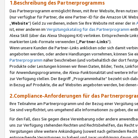
1.Beschreibung des Partnerprogramms
Das Partnerprogramm ermöglicht Ihnen, mit Ihrer Website, Ihren nutzer
(nur verfügbar für Partner, die eine Partner-ID für die Amazon UK We
„
Website
“) Geld zu verdienen, indem Sie Ihre Website mit einer der in
ist, einer anderen im
Vergütungskatalog für das Partnerprogramm
enth
Alexa Skill (über das Alexa Shopping Kit) verlinken. Entsprechende Lin
markierten Link-Formate verwenden („
Partner-Links
“).
Wenn unsere Kunden die Partner-Links anklicken oder sich damit verbi
angeboten werden, oder andere Handlungen vornehmen, können Sie eine
Partnerprogramm
näher beschrieben (und vorbehaltlich der dort festg
Produkte oder Leistungen können wir Ihnen Daten, Bilder, Texte, Linkfo
für Anwendungsprogramme, die Alexa-Funktionalität und weitere Inf
zur Verfügung stellen. Der Begriff „Programminhalte“ bezieht sich dabe
in Bezug auf Produkte, die auf Websites angeboten werden, bei denen 
2.Compliance-Anforderungen für das Partnerprog
Ihre Teilnahme am Partnerprogramm und der Bezug einer Vergütung setz
Sie sind verpflichtet, uns umgehend alle Informationen zu geben, die w
Für den Fall, dass Sie gegen diese Vereinbarung oder andere anwendba
uns zur Verfügung stehenden Rechten und Rechtsbehelfen, das Recht vo
Vergütungen ohne weitere Ankündigung (soweit nach geltendem Recht z
entsprechende Vergütungen zu haben) und zwar unabhängig davon, ob 