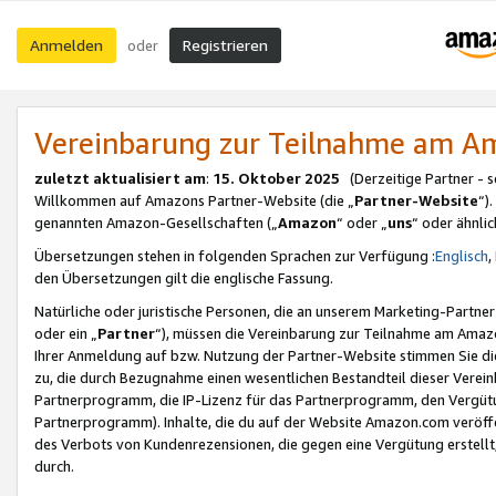
Anmelden
Registrieren
oder
Vereinbarung zur Teilnahme am 
zuletzt aktualisiert am
:
15. Oktober 2025
(Derzeitige Partner - 
Willkommen auf Amazons Partner-Website (die „
Partner-Website
“)
genannten Amazon-Gesellschaften („
Amazon
“ oder „
uns
“ oder ähnli
Übersetzungen stehen in folgenden Sprachen zur Verfügung :
Englisch
,
den Übersetzungen gilt die englische Fassung.
Natürliche oder juristische Personen, die an unserem Marketing-Partn
oder ein „
Partner
“), müssen die Vereinbarung zur Teilnahme am Ama
Ihrer Anmeldung auf bzw. Nutzung der Partner-Website stimmen Sie die
zu, die durch Bezugnahme einen wesentlichen Bestandteil dieser Verei
Partnerprogramm, die IP-Lizenz für das Partnerprogramm, den Vergütu
Partnerprogramm). Inhalte, die du auf der Website Amazon.com veröffe
des Verbots von Kundenrezensionen, die gegen eine Vergütung erstellt, 
durch.