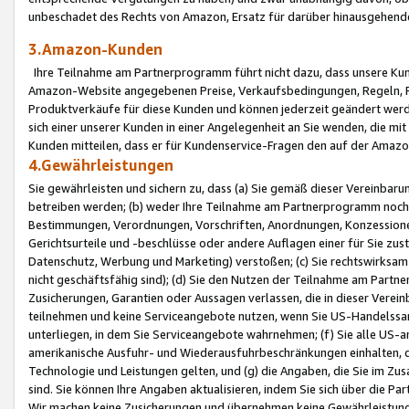
unbeschadet des Rechts von Amazon, Ersatz für darüber hinausgehen
3.Amazon-Kunden
Ihre Teilnahme am Partnerprogramm führt nicht dazu, dass unsere Kun
Amazon-Website angegebenen Preise, Verkaufsbedingungen, Regeln, Ri
Produktverkäufe für diese Kunden und können jederzeit geändert werde
sich einer unserer Kunden in einer Angelegenheit an Sie wenden, die 
Kunden mitteilen, dass er für Kundenservice-Fragen den auf der Ama
4.Gewährleistungen
Sie gewährleisten und sichern zu, dass (a) Sie gemäß dieser Vereinba
betreiben werden; (b) weder Ihre Teilnahme am Partnerprogramm noch d
Bestimmungen, Verordnungen, Vorschriften, Anordnungen, Konzessionen,
Gerichtsurteile und -beschlüsse oder andere Auflagen einer für Sie zu
Datenschutz, Werbung und Marketing) verstoßen; (c) Sie rechtswirksam 
nicht geschäftsfähig sind); (d) Sie den Nutzen der Teilnahme am Partne
Zusicherungen, Garantien oder Aussagen verlassen, die in dieser Verein
teilnehmen und keine Serviceangebote nutzen, wenn Sie US-Handelssa
unterliegen, in dem Sie Serviceangebote wahrnehmen; (f) Sie alle US
amerikanische Ausfuhr- und Wiederausfuhrbeschränkungen einhalten, 
Technologie und Leistungen gelten, und (g) die Angaben, die Sie im 
sind. Sie können Ihre Angaben aktualisieren, indem Sie sich über die 
Wir machen keine Zusicherungen und übernehmen keine Gewährleistun