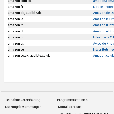
amazon.com.be
amazon.com.b
amazon.fr
Notice:Protec
amazon.de, audible.de
Amazon.de Da
amazon.ie
Amazon.ie Pri
amazon.it
Amazon.it Inf
amazon.nl
Amazon.nl Pri
amazon.pl
Informacja O
amazon.es
Aviso de Priv
amazon.se
Integritetsm
amazon.co.uk, audible.co.uk
Amazon.co.uk 
Teilnahmevereinbarung
Programmrichtlinien
Nutzungsbestimmungen
Kontaktiere uns