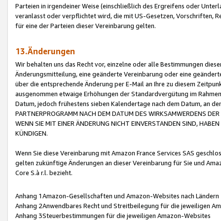
Parteien in irgendeiner Weise (einschließlich des Ergreifens oder Unt
veranlasst oder verpflichtet wird, die mit US-Gesetzen, Vorschriften,
für eine der Parteien dieser Vereinbarung gelten.
13.Änderungen
Wir behalten uns das Recht vor, einzelne oder alle Bestimmungen diese
Änderungsmitteilung, eine geänderte Vereinbarung oder eine geänderte 
über die entsprechende Änderung per E-Mail an Ihre zu diesem Zeitpun
ausgenommen etwaige Erhöhungen der Standardvergütung im Rahmen
Datum, jedoch frühestens sieben Kalendertage nach dem Datum, an de
PARTNERPROGRAMM NACH DEM DATUM DES WIRKSAMWERDENS DER Ä
WENN SIE MIT EINER ÄNDERUNG NICHT EINVERSTANDEN SIND, HABEN S
KÜNDIGEN.
Wenn Sie diese Vereinbarung mit Amazon France Services SAS geschlo
gelten zukünftige Änderungen an dieser Vereinbarung für Sie und Ama
Core S.à r.l. bezieht.
Anhang 1Amazon-Gesellschaften und Amazon-Websites nach Ländern
Anhang 2Anwendbares Recht und Streitbeilegung für die jeweiligen 
Anhang 3Steuerbestimmungen für die jeweiligen Amazon-Websites