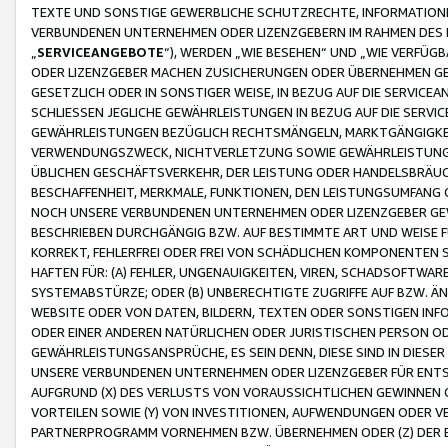
TEXTE UND SONSTIGE GEWERBLICHE SCHUTZRECHTE, INFORMATIONE
VERBUNDENEN UNTERNEHMEN ODER LIZENZGEBERN IM RAHMEN DES
„
SERVICEANGEBOTE
“), WERDEN „WIE BESEHEN“ UND „WIE VERFÜ
ODER LIZENZGEBER MACHEN ZUSICHERUNGEN ODER ÜBERNEHMEN GEW
GESETZLICH ODER IN SONSTIGER WEISE, IN BEZUG AUF DIE SERVI
SCHLIESSEN JEGLICHE GEWÄHRLEISTUNGEN IN BEZUG AUF DIE SERVI
GEWÄHRLEISTUNGEN BEZÜGLICH RECHTSMÄNGELN, MARKTGÄNGIGKEIT
VERWENDUNGSZWECK, NICHTVERLETZUNG SOWIE GEWÄHRLEISTUNGEN 
ÜBLICHEN GESCHÄFTSVERKEHR, DER LEISTUNG ODER HANDELSBRÄUCH
BESCHAFFENHEIT, MERKMALE, FUNKTIONEN, DEN LEISTUNGSUMFANG 
NOCH UNSERE VERBUNDENEN UNTERNEHMEN ODER LIZENZGEBER GEWÄ
BESCHRIEBEN DURCHGÄNGIG BZW. AUF BESTIMMTE ART UND WEISE
KORREKT, FEHLERFREI ODER FREI VON SCHÄDLICHEN KOMPONENTEN
HAFTEN FÜR: (A) FEHLER, UNGENAUIGKEITEN, VIREN, SCHADSOFTW
SYSTEMABSTÜRZE; ODER (B) UNBERECHTIGTE ZUGRIFFE AUF BZW. 
WEBSITE ODER VON DATEN, BILDERN, TEXTEN ODER SONSTIGEN INF
ODER EINER ANDEREN NATÜRLICHEN ODER JURISTISCHEN PERSON OD
GEWÄHRLEISTUNGSANSPRÜCHE, ES SEIN DENN, DIESE SIND IN DIES
UNSERE VERBUNDENEN UNTERNEHMEN ODER LIZENZGEBER FÜR EN
AUFGRUND (X) DES VERLUSTS VON VORAUSSICHTLICHEN GEWINNEN
VORTEILEN SOWIE (Y) VON INVESTITIONEN, AUFWENDUNGEN ODER VE
PARTNERPROGRAMM VORNEHMEN BZW. ÜBERNEHMEN ODER (Z) DER 