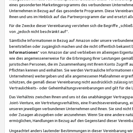
eines gesonderten Marketingprogramms des verbundenen Unternehmens
Unternehmen in Bezug auf das gesonderte Programm. Diese Vereinbarung
Ihnen und uns im Hinblick auf das Partnerprogramm dar und ersetzt al
Für die Zwecke dieser Vereinbarung verstehen sich die Begriffe „schließ
von „jedoch nicht beschränkt auf“.
Sämtliche Informationen in Bezug auf Amazon oder unsere verbunde
bereitstellen oder zugänglich machen und die nicht öffentlich bekannt bz
Informationen
“ von Amazon dar und verbleiben im alleinigen Eigent
wie dies angemessenerweise für die Erbringung Ihrer Leistungen gemäß d
juristischen Personen, die im Zusammenhang mit Ihrem Konto Zugriff au
Pflichten kennen und einhalten. Sie werden Vertrauliche Informationen 
Unternehmen) weitergeben und alle angemessenen Maßnahmen ergreifen
schützen, die gemäß dieser Vereinbarung nicht ausdrücklich zulässig is
Vertraulichkeits- oder Geheimhaltungsvereinbarungen und gilt für die
Das Verhältnis zwischen Ihnen und uns ist das unabhängiger Vertragspa
Joint-Venture, ein Vertretungsverhältnis, eine Franchisevereinbarung, 
unseren jeweiligen verbundenen Unternehmen und Ihnen. Sie sind ni
oder Zusagen abzugeben oder anzunehmen. Wenn Sie eine andere natürli
ermöglichen, Handlungen in Bezug auf den Gegenstand dieser Vereinbar
Ungeachtet anders lautender Bestimmungen in dieser Vereinbarung wird