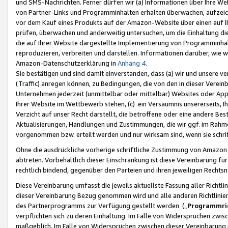
und SMS-Nachrichten. Ferner dürfen wir (a) Informationen über Ihre We
von Partner-Links und Programminhalten erhalten überwachen, aufzei
vor dem Kauf eines Produkts auf der Amazon-Website über einen auf Ih
prüfen, überwachen und anderweitig untersuchen, um die Einhaltung dies
die auf Ihrer Website dargestellte Implementierung von Programminhalt
reproduzieren, verbreiten und darstellen. Informationen darüber, wie w
Amazon-Datenschutzerklärung in
Anhang 4
.
Sie bestätigen und sind damit einverstanden, dass (a) wir und unsere 
(Traffic) anregen können, zu Bedingungen, die von den in dieser Vere
Unternehmen jederzeit (unmittelbar oder mittelbar) Websites oder Appl
Ihrer Website im Wettbewerb stehen, (c) ein Versäumnis unsererseits, I
Verzicht auf unser Recht darstellt, die betroffene oder eine andere B
Aktualisierungen, Handlungen und Zustimmungen, die wir ggf. im Rahme
vorgenommen bzw. erteilt werden und nur wirksam sind, wenn sie schri
Ohne die ausdrückliche vorherige schriftliche Zustimmung von Amazon
abtreten. Vorbehaltlich dieser Einschränkung ist diese Vereinbarung f
rechtlich bindend, gegenüber den Parteien und ihren jeweiligen Rech
Diese Vereinbarung umfasst die jeweils aktuellste Fassung aller Richtli
dieser Vereinbarung Bezug genommen wird und alle anderen Richtlinie
des Partnerprogramms zur Verfügung gestellt werden („
Programmric
verpflichten sich zu deren Einhaltung. Im Falle von Widersprüchen zwi
maßgeblich. Im Falle von Widersprüchen zwischen dieser Vereinbarun