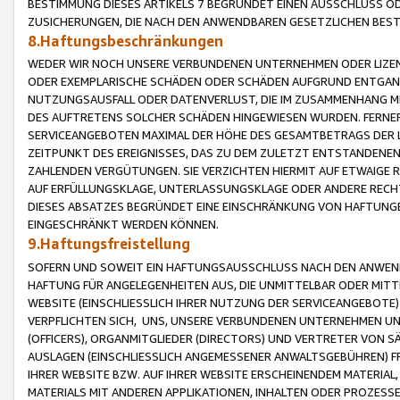
BESTIMMUNG DIESES ARTIKELS 7 BEGRÜNDET EINEN AUSSCHLUSS 
ZUSICHERUNGEN, DIE NACH DEN ANWENDBAREN GESETZLICHEN BE
8.Haftungsbeschränkungen
WEDER WIR NOCH UNSERE VERBUNDENEN UNTERNEHMEN ODER LIZEN
ODER EXEMPLARISCHE SCHÄDEN ODER SCHÄDEN AUFGRUND ENTGANG
NUTZUNGSAUSFALL ODER DATENVERLUST, DIE IM ZUSAMMENHANG MI
DES AUFTRETENS SOLCHER SCHÄDEN HINGEWIESEN WURDEN. FERN
SERVICEANGEBOTEN MAXIMAL DER HÖHE DES GESAMTBETRAGS DER 
ZEITPUNKT DES EREIGNISSES, DAS ZU DEM ZULETZT ENTSTANDENE
ZAHLENDEN VERGÜTUNGEN. SIE VERZICHTEN HIERMIT AUF ETWAIGE 
AUF ERFÜLLUNGSKLAGE, UNTERLASSUNGSKLAGE ODER ANDERE RECHT
DIESES ABSATZES BEGRÜNDET EINE EINSCHRÄNKUNG VON HAFTUNG
EINGESCHRÄNKT WERDEN KÖNNEN.
9.Haftungsfreistellung
SOFERN UND SOWEIT EIN HAFTUNGSAUSSCHLUSS NACH DEN ANWENDB
HAFTUNG FÜR ANGELEGENHEITEN AUS, DIE UNMITTELBAR ODER MITT
WEBSITE (EINSCHLIESSLICH IHRER NUTZUNG DER SERVICEANGEBOTE)
VERPFLICHTEN SICH, UNS, UNSERE VERBUNDENEN UNTERNEHMEN UN
(OFFICERS), ORGANMITGLIEDER (DIRECTORS) UND VERTRETER VON 
AUSLAGEN (EINSCHLIESSLICH ANGEMESSENER ANWALTSGEBÜHREN) FR
IHRER WEBSITE BZW. AUF IHRER WEBSITE ERSCHEINENDEM MATERIAL
MATERIALS MIT ANDEREN APPLIKATIONEN, INHALTEN ODER PROZESSE