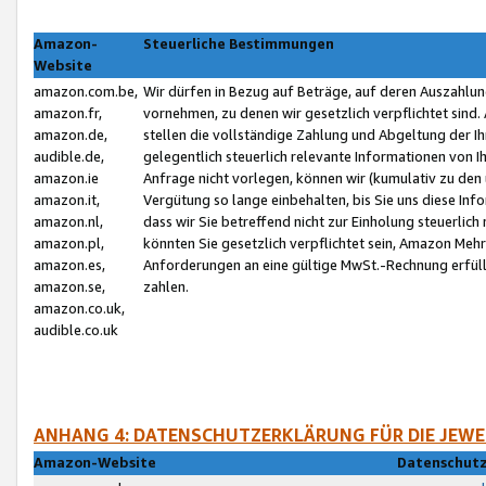
Amazon-
Steuerliche Bestimmungen
Website
amazon.com.be,
Wir dürfen in Bezug auf Beträge, auf deren Auszahlun
amazon.fr,
vornehmen, zu denen wir gesetzlich verpflichtet sind
amazon.de,
stellen die vollständige Zahlung und Abgeltung der 
audible.de,
gelegentlich steuerlich relevante Informationen von I
amazon.ie
Anfrage nicht vorlegen, können wir (kumulativ zu de
amazon.it,
Vergütung so lange einbehalten, bis Sie uns diese Inf
amazon.nl,
dass wir Sie betreffend nicht zur Einholung steuerlich 
amazon.pl,
könnten Sie gesetzlich verpflichtet sein, Amazon Meh
amazon.es,
Anforderungen an eine gültige MwSt.-Rechnung erfüllt
amazon.se,
zahlen.
amazon.co.uk,
audible.co.uk
ANHANG 4: DATENSCHUTZERKLÄRUNG FÜR DIE JEWE
Amazon-Website
Datenschutz