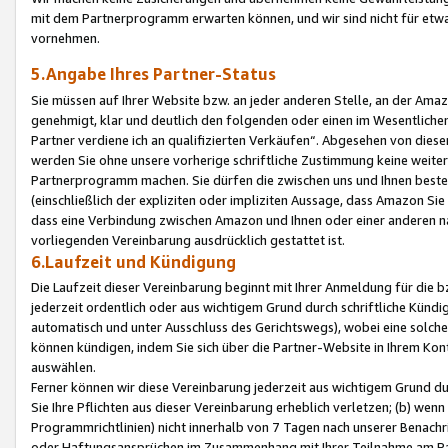
mit dem Partnerprogramm erwarten können, und wir sind nicht für etwa
vornehmen.
5.Angabe Ihres Partner-Status
Sie müssen auf Ihrer Website bzw. an jeder anderen Stelle, an der Am
genehmigt, klar und deutlich den folgenden oder einen im Wesentlichen
Partner verdiene ich an qualifizierten Verkäufen“. Abgesehen von die
werden Sie ohne unsere vorherige schriftliche Zustimmung keine weite
Partnerprogramm machen. Sie dürfen die zwischen uns und Ihnen best
(einschließlich der expliziten oder impliziten Aussage, dass Amazon Si
dass eine Verbindung zwischen Amazon und Ihnen oder einer anderen natü
vorliegenden Vereinbarung ausdrücklich gestattet ist.
6.Laufzeit und Kündigung
Die Laufzeit dieser Vereinbarung beginnt mit Ihrer Anmeldung für die 
jederzeit ordentlich oder aus wichtigem Grund durch schriftliche Kündi
automatisch und unter Ausschluss des Gerichtswegs), wobei eine solch
können kündigen, indem Sie sich über die Partner-Website in Ihrem Ko
auswählen.
Ferner können wir diese Vereinbarung jederzeit aus wichtigem Grund dur
Sie Ihre Pflichten aus dieser Vereinbarung erheblich verletzen; (b) wen
Programmrichtlinien) nicht innerhalb von 7 Tagen nach unserer Benachr
oder Haftungsansprüchen im Zusammenhang mit Ihrer Teilnahme am Pa