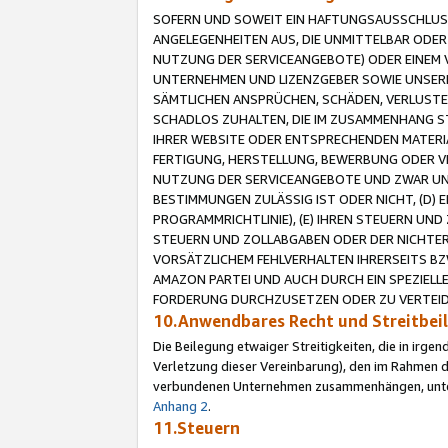
SOFERN UND SOWEIT EIN HAFTUNGSAUSSCHLUSS
ANGELEGENHEITEN AUS, DIE UNMITTELBAR ODER 
NUTZUNG DER SERVICEANGEBOTE) ODER EINEM V
UNTERNEHMEN UND LIZENZGEBER SOWIE UNSERE 
SÄMTLICHEN ANSPRÜCHEN, SCHÄDEN, VERLUSTE
SCHADLOS ZUHALTEN, DIE IM ZUSAMMENHANG STE
IHRER WEBSITE ODER ENTSPRECHENDEN MATERIA
FERTIGUNG, HERSTELLUNG, BEWERBUNG ODER VE
NUTZUNG DER SERVICEANGEBOTE UND ZWAR UN
BESTIMMUNGEN ZULÄSSIG IST ODER NICHT, (D) 
PROGRAMMRICHTLINIE), (E) IHREN STEUERN UN
STEUERN UND ZOLLABGABEN ODER DER NICHTER
VORSÄTZLICHEM FEHLVERHALTEN IHRERSEITS BZ
AMAZON PARTEI UND AUCH DURCH EIN SPEZIELL
FORDERUNG DURCHZUSETZEN ODER ZU VERTEIDI
10.Anwendbares Recht und Streitbe
Die Beilegung etwaiger Streitigkeiten, die in irg
Verletzung dieser Vereinbarung), den im Rahmen d
verbundenen Unternehmen zusammenhängen, unterl
Anhang 2
.
11.Steuern