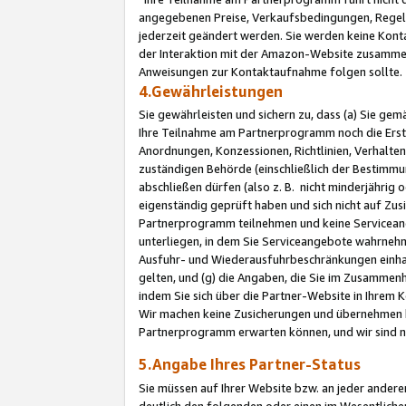
angegebenen Preise, Verkaufsbedingungen, Regeln
jederzeit geändert werden. Sie werden keine Konta
der Interaktion mit der Amazon-Website zusamme
Anweisungen zur Kontaktaufnahme folgen sollte.
4.Gewährleistungen
Sie gewährleisten und sichern zu, dass (a) Sie g
Ihre Teilnahme am Partnerprogramm noch die Erst
Anordnungen, Konzessionen, Richtlinien, Verhalten
zuständigen Behörde (einschließlich der Bestimmu
abschließen dürfen (also z. B. nicht minderjährig
eigenständig geprüft haben und sich nicht auf Zusi
Partnerprogramm teilnehmen und keine Servicean
unterliegen, in dem Sie Serviceangebote wahrneh
Ausfuhr- und Wiederausfuhrbeschränkungen einhal
gelten, und (g) die Angaben, die Sie im Zusammen
indem Sie sich über die Partner-Website in Ihrem
Wir machen keine Zusicherungen und übernehmen 
Partnerprogramm erwarten können, und wir sind n
5.Angabe Ihres Partner-Status
Sie müssen auf Ihrer Website bzw. an jeder ander
deutlich den folgenden oder einen im Wesentlichen