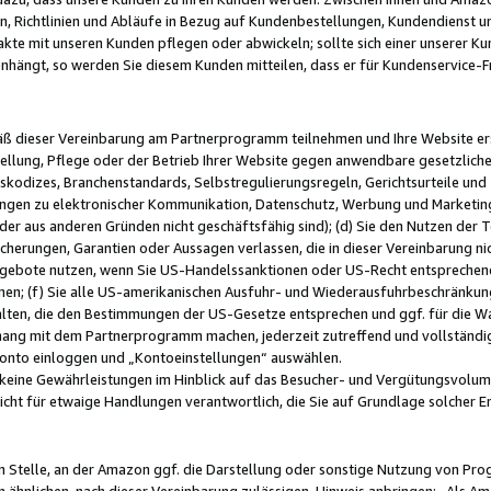
, Richtlinien und Abläufe in Bezug auf Kundenbestellungen, Kundendienst 
kte mit unseren Kunden pflegen oder abwickeln; sollte sich einer unserer Ku
nhängt, so werden Sie diesem Kunden mitteilen, dass er für Kundenservic
emäß dieser Vereinbarung am Partnerprogramm teilnehmen und Ihre Website er
ellung, Pflege oder der Betrieb Ihrer Website gegen anwendbare gesetzlich
skodizes, Branchenstandards, Selbstregulierungsregeln, Gerichtsurteile und 
ngen zu elektronischer Kommunikation, Datenschutz, Werbung und Marketing)
 oder aus anderen Gründen nicht geschäftsfähig sind); (d) Sie den Nutzen de
cherungen, Garantien oder Aussagen verlassen, die in dieser Vereinbarung nich
gebote nutzen, wenn Sie US-Handelssanktionen oder US-Recht entsprechen
men; (f) Sie alle US-amerikanischen Ausfuhr- und Wiederausfuhrbeschränkun
ten, die den Bestimmungen der US-Gesetze entsprechen und ggf. für die Wa
hang mit dem Partnerprogramm machen, jederzeit zutreffend und vollständig 
 Konto einloggen und „Kontoeinstellungen“ auswählen.
keine Gewährleistungen im Hinblick auf das Besucher- und Vergütungsvolu
icht für etwaige Handlungen verantwortlich, die Sie auf Grundlage solcher
en Stelle, an der Amazon ggf. die Darstellung oder sonstige Nutzung von Pr
 ähnlichen, nach dieser Vereinbarung zulässigen, Hinweis anbringen: „Als Ama