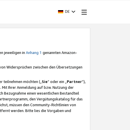
DE
en jeweiligen in
Anhang 1
genannten Amazon-
e von Widersprüchen zwischen den Übersetzungen
er teilnehmen möchten („
Sie
“ oder ein „
Partner
“),
. Mit Ihrer Anmeldung auf bzw. Nutzung der
durch Bezugnahme einen wesentlichen Bestandteil
 Partnerprogramm, den Vergütungskatalog für das
ichst, müssen den Community-Richtlinien von
fernt werden. Bitte lies die Vorgaben und