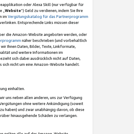
eapplikation oder Alexa Skill (nur verfügbar für
e „
Website
“) Geld zu verdienen, indem Sie Ihre
en im
Vergütungskatalog für das Partnerprogramm
t) verlinken. Entsprechende Links müssen dieser
e über die Amazon-Website angeboten werden, oder
nerprogramm
näher beschrieben (und vorbehaltlich
ir Ihnen Daten, Bilder, Texte, Linkformate,
alität und weitere Informationen im
zieht sich dabei ausdrücklich nicht auf Daten,
es sich nicht um eine Amazon-Website handelt.
rung einhalten.
ir uns neben allen anderen, uns zur Verfügung
n Vergütungen ohne weitere Ankündigung (soweit
 zu haben) und zwar unabhängig davon, ob diese
darüber hinausgehende Schäden zu verlangen.
on gelten alle auf der Amazon-Website