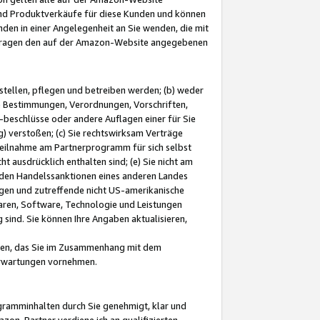
und Produktverkäufe für diese Kunden und können
nden in einer Angelegenheit an Sie wenden, die mit
e-Fragen den auf der Amazon-Website angegebenen
stellen, pflegen und betreiben werden; (b) weder
e Bestimmungen, Verordnungen, Vorschriften,
-beschlüsse oder andere Auflagen einer für Sie
 verstoßen; (c) Sie rechtswirksam Verträge
r Teilnahme am Partnerprogramm für sich selbst
t ausdrücklich enthalten sind; (e) Sie nicht am
den Handelssanktionen eines anderen Landes
gen und zutreffende nicht US-amerikanische
ren, Software, Technologie und Leistungen
sind. Sie können Ihre Angaben aktualisieren,
men, das Sie im Zusammenhang mit dem
 Erwartungen vornehmen.
ogramminhalten durch Sie genehmigt, klar und
zon-Partner verdiene ich an qualifizierten