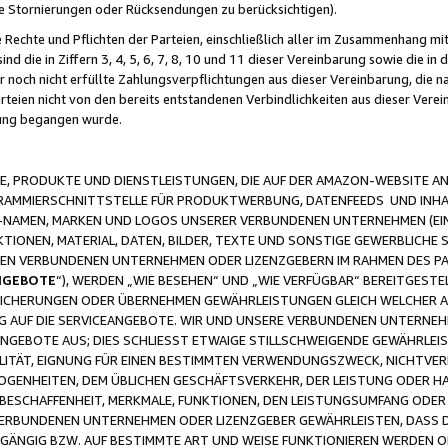
ge Stornierungen oder Rücksendungen zu berücksichtigen).
 Rechte und Pflichten der Parteien, einschließlich aller im Zusammenhang m
 die in Ziffern 3, 4, 5, 6, 7, 8, 10 und 11 dieser Vereinbarung sowie die in
er noch nicht erfüllte Zahlungsverpflichtungen aus dieser Vereinbarung, die
arteien nicht von den bereits entstandenen Verbindlichkeiten aus dieser Ver
gung begangen wurde.
 PRODUKTE UND DIENSTLEISTUNGEN, DIE AUF DER AMAZON-WEBSITE AN
GRAMMIERSCHNITTSTELLE FÜR PRODUKTWERBUNG, DATENFEEDS UND INH
-NAMEN, MARKEN UND LOGOS UNSERER VERBUNDENEN UNTERNEHMEN (EIN
IONEN, MATERIAL, DATEN, BILDER, TEXTE UND SONSTIGE GEWERBLICHE 
EREN VERBUNDENEN UNTERNEHMEN ODER LIZENZGEBERN IM RAHMEN DES 
NGEBOTE
“), WERDEN „WIE BESEHEN“ UND „WIE VERFÜGBAR“ BEREITGEST
CHERUNGEN ODER ÜBERNEHMEN GEWÄHRLEISTUNGEN GLEICH WELCHER AR
ZUG AUF DIE SERVICEANGEBOTE. WIR UND UNSERE VERBUNDENEN UNTERNEH
ANGEBOTE AUS; DIES SCHLIESST ETWAIGE STILLSCHWEIGENDE GEWÄHRLE
LITÄT, EIGNUNG FÜR EINEN BESTIMMTEN VERWENDUNGSZWECK, NICHTVER
OGENHEITEN, DEM ÜBLICHEN GESCHÄFTSVERKEHR, DER LEISTUNG ODER H
 BESCHAFFENHEIT, MERKMALE, FUNKTIONEN, DEN LEISTUNGSUMFANG ODER
VERBUNDENEN UNTERNEHMEN ODER LIZENZGEBER GEWÄHRLEISTEN, DASS D
HGÄNGIG BZW. AUF BESTIMMTE ART UND WEISE FUNKTIONIEREN WERDEN 