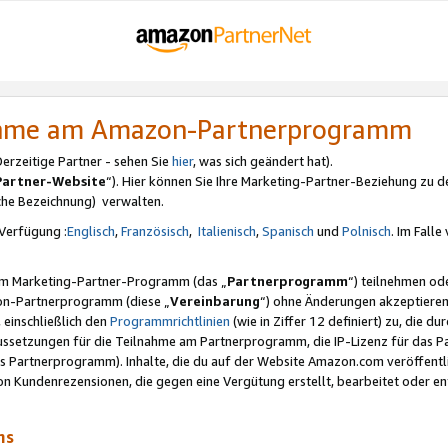
nahme am Amazon-Partnerprogramm
rzeitige Partner - sehen Sie
hier
, was sich geändert hat).
Partner-Website
“). Hier können Sie Ihre Marketing-Partner-Beziehung zu d
iche Bezeichnung) verwalten.
Verfügung :
Englisch
,
Französisch
,
Italienisch
,
Spanisch
und
Polnisch
. Im Fall
erem Marketing-Partner-Programm (das „
Partnerprogramm
“) teilnehmen od
on-Partnerprogramm (diese „
Vereinbarung
“) ohne Änderungen akzeptieren
 einschließlich den
Programmrichtlinien
(wie in Ziffer 12 definiert) zu, die 
raussetzungen für die Teilnahme am Partnerprogramm, die IP-Lizenz für das
s Partnerprogramm). Inhalte, die du auf der Website Amazon.com veröffentl
n Kundenrezensionen, die gegen eine Vergütung erstellt, bearbeitet oder ent
mms