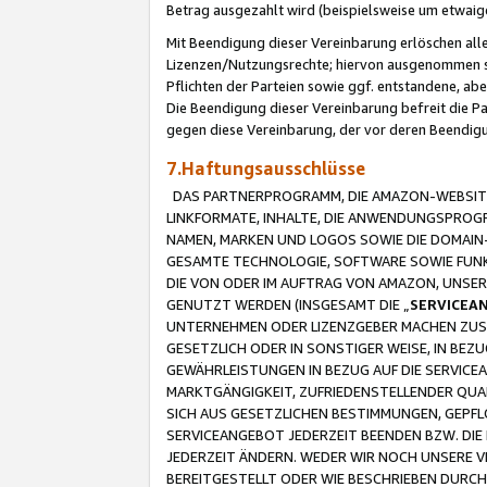
Betrag ausgezahlt wird (beispielsweise um etwai
Mit Beendigung dieser Vereinbarung erlöschen alle
Lizenzen/Nutzungsrechte; hiervon ausgenommen sind
Pflichten der Parteien sowie ggf. entstandene, ab
Die Beendigung dieser Vereinbarung befreit die P
gegen diese Vereinbarung, der vor deren Beendi
7.Haftungsausschlüsse
DAS PARTNERPROGRAMM, DIE AMAZON-WEBSITE,
LINKFORMATE, INHALTE, DIE ANWENDUNGSPRO
NAMEN, MARKEN UND LOGOS SOWIE DIE DOMAIN
GESAMTE TECHNOLOGIE, SOFTWARE SOWIE FUNKT
DIE VON ODER IM AUFTRAG VON AMAZON, UNS
GENUTZT WERDEN (INSGESAMT DIE „
SERVICEA
UNTERNEHMEN ODER LIZENZGEBER MACHEN ZUSI
GESETZLICH ODER IN SONSTIGER WEISE, IN BE
GEWÄHRLEISTUNGEN IN BEZUG AUF DIE SERVICE
MARKTGÄNGIGKEIT, ZUFRIEDENSTELLENDER QUA
SICH AUS GESETZLICHEN BESTIMMUNGEN, GEPFL
SERVICEANGEBOT JEDERZEIT BEENDEN BZW. DIE
JEDERZEIT ÄNDERN. WEDER WIR NOCH UNSERE 
BEREITGESTELLT ODER WIE BESCHRIEBEN DURC