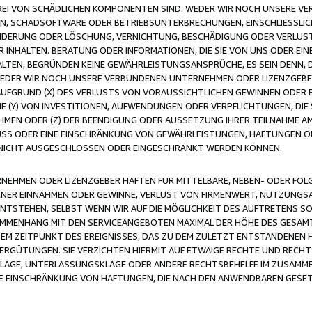
FREI VON SCHÄDLICHEN KOMPONENTEN SIND. WEDER WIR NOCH UNSERE 
VIREN, SCHADSOFTWARE ODER BETRIEBSUNTERBRECHUNGEN, EINSCHLIESSL
ÄNDERUNG ODER LÖSCHUNG, VERNICHTUNG, BESCHÄDIGUNG ODER VERLUST 
INHALTEN. BERATUNG ODER INFORMATIONEN, DIE SIE VON UNS ODER EIN
LTEN, BEGRÜNDEN KEINE GEWÄHRLEISTUNGSANSPRÜCHE, ES SEIN DENN, DI
WEDER WIR NOCH UNSERE VERBUNDENEN UNTERNEHMEN ODER LIZENZGEBE
FGRUND (X) DES VERLUSTS VON VORAUSSICHTLICHEN GEWINNEN ODER 
 (Y) VON INVESTITIONEN, AUFWENDUNGEN ODER VERPFLICHTUNGEN, DIE 
EN ODER (Z) DER BEENDIGUNG ODER AUSSETZUNG IHRER TEILNAHME A
LUSS ODER EINE EINSCHRÄNKUNG VON GEWÄHRLEISTUNGEN, HAFTUNGEN O
NICHT AUSGESCHLOSSEN ODER EINGESCHRÄNKT WERDEN KÖNNEN.
EHMEN ODER LIZENZGEBER HAFTEN FÜR MITTELBARE, NEBEN- ODER FOL
R EINNAHMEN ODER GEWINNE, VERLUST VON FIRMENWERT, NUTZUNGSAU
TSTEHEN, SELBST WENN WIR AUF DIE MÖGLICHKEIT DES AUFTRETENS S
MENHANG MIT DEN SERVICEANGEBOTEN MAXIMAL DER HÖHE DES GESAMT
M ZEITPUNKT DES EREIGNISSES, DAS ZU DEM ZULETZT ENTSTANDENEN 
ERGÜTUNGEN. SIE VERZICHTEN HIERMIT AUF ETWAIGE RECHTE UND RECHT
KLAGE, UNTERLASSUNGSKLAGE ODER ANDERE RECHTSBEHELFE IM ZUSAMME
NE EINSCHRÄNKUNG VON HAFTUNGEN, DIE NACH DEN ANWENDBAREN GESE