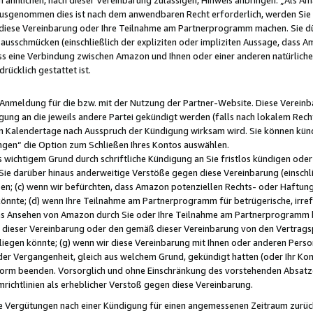
usgenommen dies ist nach dem anwendbaren Recht erforderlich, werden Sie 
f diese Vereinbarung oder Ihre Teilnahme am Partnerprogramm machen. Sie d
usschmücken (einschließlich der expliziten oder impliziten Aussage, dass A
 eine Verbindung zwischen Amazon und Ihnen oder einer anderen natürlichen 
rücklich gestattet ist.
r Anmeldung für die bzw. mit der Nutzung der Partner-Website. Diese Vereinb
gung an die jeweils andere Partei gekündigt werden (falls nach lokalem Rech
n Kalendertage nach Ausspruch der Kündigung wirksam wird. Sie können kündi
ngen“ die Option zum Schließen Ihres Kontos auswählen.
 wichtigem Grund durch schriftliche Kündigung an Sie fristlos kündigen oder I
 Sie darüber hinaus anderweitige Verstöße gegen diese Vereinbarung (einschli
ben; (c) wenn wir befürchten, dass Amazon potenziellen Rechts- oder Haftu
nnte; (d) wenn Ihre Teilnahme am Partnerprogramm für betrügerische, irref
das Ansehen von Amazon durch Sie oder Ihre Teilnahme am Partnerprogramm b
ieser Vereinbarung oder den gemäß dieser Vereinbarung von den Vertragspa
liegen könnte; (g) wenn wir diese Vereinbarung mit Ihnen oder anderen Perso
 der Vergangenheit, gleich aus welchem Grund, gekündigt hatten (oder Ihr Ko
rm beenden. Vorsorglich und ohne Einschränkung des vorstehenden Absatzes
richtlinien als erheblicher Verstoß gegen diese Vereinbarung.
e Vergütungen nach einer Kündigung für einen angemessenen Zeitraum zurückb