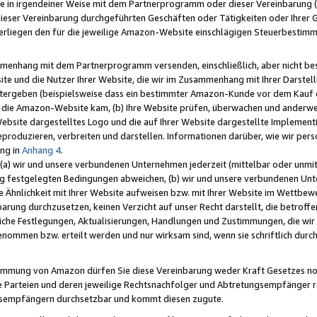
e in irgendeiner Weise mit dem Partnerprogramm oder dieser Vereinbarung (ei
ieser Vereinbarung durchgeführten Geschäften oder Tätigkeiten oder Ihrer 
liegen den für die jeweilige Amazon-Website einschlägigen Steuerbestim
mmenhang mit dem Partnerprogramm versenden, einschließlich, aber nicht be
site und die Nutzer Ihrer Website, die wir im Zusammenhang mit Ihrer Darst
itergeben (beispielsweise dass ein bestimmter Amazon-Kunde vor dem Kauf
uf die Amazon-Website kam, (b) Ihre Website prüfen, überwachen und anderwei
r Website dargestelltes Logo und die auf Ihrer Website dargestellte Impleme
reproduzieren, verbreiten und darstellen. Informationen darüber, wie wir per
ng in
Anhang 4
.
 (a) wir und unsere verbundenen Unternehmen jederzeit (mittelbar oder unmit
ng festgelegten Bedingungen abweichen, (b) wir und unsere verbundenen Unte
 Ähnlichkeit mit Ihrer Website aufweisen bzw. mit Ihrer Website im Wettbewer
barung durchzusetzen, keinen Verzicht auf unser Recht darstellt, die betrof
liche Festlegungen, Aktualisierungen, Handlungen und Zustimmungen, die wi
enommen bzw. erteilt werden und nur wirksam sind, wenn sie schriftlich dur
stimmung von Amazon dürfen Sie diese Vereinbarung weder Kraft Gesetzes no
die Parteien und deren jeweilige Rechtsnachfolger und Abtretungsempfänger 
ngsempfängern durchsetzbar und kommt diesen zugute.