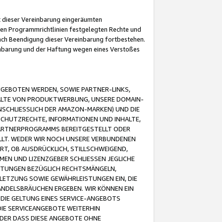
it dieser Vereinbarung eingeräumten
 den Programmrichtlinien festgelegten Rechte und
 nach Beendigung dieser Vereinbarung fortbestehen.
einbarung und der Haftung wegen eines Verstoßes
GEBOTEN WERDEN, SOWIE PARTNER-LINKS,
ALTE VON PRODUKTWERBUNG, UNSERE DOMAIN-
SCHLIESSLICH DER AMAZON-MARKEN) UND DIE
SCHUTZRECHTE, INFORMATIONEN UND INHALTE,
PARTNERPROGRAMMS BEREITGESTELLT ODER
ELLT. WEDER WIR NOCH UNSERE VERBUNDENEN
T, OB AUSDRÜCKLICH, STILLSCHWEIGEND,
MEN UND LIZENZGEBER SCHLIESSEN JEGLICHE
ISTUNGEN BEZÜGLICH RECHTSMÄNGELN,
LETZUNG SOWIE GEWÄHRLEISTUNGEN EIN, DIE
ANDELSBRÄUCHEN ERGEBEN. WIR KÖNNEN EIN
 DIE GELTUNG EINES SERVICE-ANGEBOTS
IE SERVICEANGEBOTE WEITERHIN
ODER DASS DIESE ANGEBOTE OHNE