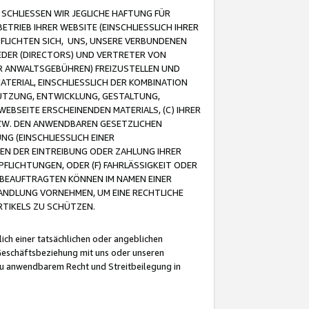
CHLIESSEN WIR JEGLICHE HAFTUNG FÜR
TRIEB IHRER WEBSITE (EINSCHLIESSLICH IHRER
FLICHTEN SICH, UNS, UNSERE VERBUNDENEN
EDER (DIRECTORS) UND VERTRETER VON
R ANWALTSGEBÜHREN) FREIZUSTELLEN UND
ATERIAL, EINSCHLIESSLICH DER KOMBINATION
NUTZUNG, ENTWICKLUNG, GESTALTUNG,
EBSEITE ERSCHEINENDEN MATERIALS, (C) IHRER
ZW. DEN ANWENDBAREN GESETZLICHEN
NG (EINSCHLIESSLICH EINER
BEN DER EINTREIBUNG ODER ZAHLUNG IHRER
LICHTUNGEN, ODER (F) FAHRLÄSSIGKEIT ODER
 BEAUFTRAGTEN KÖNNEN IM NAMEN EINER
HANDLUNG VORNEHMEN, UM EINE RECHTLICHE
TIKELS ZU SCHÜTZEN.
ich einer tatsächlichen oder angeblichen
Geschäftsbeziehung mit uns oder unseren
u anwendbarem Recht und Streitbeilegung in