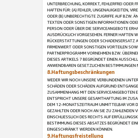
UNTERBRECHUNG, KORREKT, FEHLERFREI ODER 
HAFTEN FÜR: (A) FEHLER, UNGENAUIGKEITEN, 
ODER (B) UNBERECHTIGTE ZUGRIFFE AUF BZW. 
TEXTEN ODER SONSTIGEN INFORMATIONEN ODER 
PERSON ODER ÜBER DIE SERVICEANGEBOTE ERHA
AUSDRÜCKLICH VORGESEHEN. FERNER HAFTEN 
RÜCKERSTATTUNGEN ODER SCHADENSERSATZ AU
FIRMENWERT ODER SONSTIGEN VORTEILEN SOWIE
PARTNERPROGRAMM VORNEHMEN BZW. ÜBERNEHM
DIESES ARTIKELS 7 BEGRÜNDET EINEN AUSSCH
ANWENDBAREN GESETZLICHEN BESTIMMUNGEN 
8.Haftungsbeschränkungen
WEDER WIR NOCH UNSERE VERBUNDENEN UNTERN
SCHÄDEN ODER SCHÄDEN AUFGRUND ENTGANGENE
ZUSAMMENHANG MIT DEN SERVICEANGEBOTEN EN
ENTSPRICHT UNSERE GESAMTHAFTUNG IM ZUSAM
DEM 12-MONATSZEITRAUM UNMITTELBAR VOR DE
GEZAHLTEN ODER NOCH AN SIE ZU ZAHLENDEN V
EINSCHLIESSLICH DES RECHTS AUF ERFÜLLUNGS
BESTIMMUNG DIESES ABSATZES BEGRÜNDET EI
EINGESCHRÄNKT WERDEN KÖNNEN.
9.Haftungsfreistellung