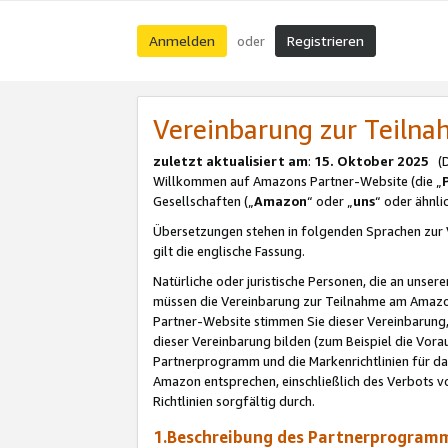
Anmelden
Registrieren
oder
Vereinbarung zur Teil
zuletzt aktualisiert am
:
15. Oktober 2025
(De
Willkommen auf Amazons Partner-Website (die „
Gesellschaften („
Amazon
“ oder „
uns
“ oder ähnl
Übersetzungen stehen in folgenden Sprachen zur 
gilt die englische Fassung.
Natürliche oder juristische Personen, die an uns
müssen die Vereinbarung zur Teilnahme am Amaz
Partner-Website stimmen Sie dieser Vereinbarung,
dieser Vereinbarung bilden (zum Beispiel die Vo
Partnerprogramm und die Markenrichtlinien für da
Amazon entsprechen, einschließlich des Verbots vo
Richtlinien sorgfältig durch.
1.Beschreibung des Partnerprogra