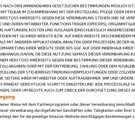
 NACH DEN ANWENDBAREN GESETZLICHEN BESTIMMUNGEN MÖGLICH IST, S
MITTELBAR IM ZUSAMMENHANG MIT DER ERSTELLUNG, PFLEGE ODER DEM BE
ERSTOSS IHRERSEITS GEGEN DIESE VEREINBARUNG STEHEN UND SIE VERP
UND DEREN MITARBEITER, FUNKTIONSTRÄGER (OFFICERS), ORGANMITGLI
N, HAFTUNGEN, KOSTEN UND AUSLAGEN (EINSCHLIESSLICH ANGEMESSENE
HEN MIT (A) IHRER WEBSITE BZW. AUF IHRER WEBSITE ERSCHEINENDEM M
LS MIT ANDEREN APPLIKATIONEN, INHALTEN ODER PROZESSEN, (B) DER 
RMARKTUNG IHRER WEBSITE ODER DES GGF. AUF ODER INNERHALB IHRER W
ABHÄNGIG DAVON, OB DIESE NUTZUNG GEMÄSS DIESER VEREINBARUNG B
EINEM VERSTOSS IHRERSEITS GEGEN EINE BESTIMMUNG DIESER VEREINBARU
D ZOLLABGABEN ODER MIT DER EINTREIBUNG, ZAHLUNG ODER DEM AUSBLEI
FÜLLUNG DER STEUERREGISTRIERUNGSVERPFLICHTUNGEN ODER ZOLLVERPF
W. SEITENS IHRER MITARBEITER ODER AUFTRAGNEHMER. WIR UND UNSERE
ES MANDAT GERICHTLICHE SCHRITTE EINLEITEN UND JEDE PROZESSUALE 
GEN, ODER UM RECHTE AUCH ZUM ZWECK DER DURCHSETZUNG DIESES AR
ilegung
endeiner Weise mit dem Partnerprogramm oder dieser Vereinbarung (einschließl
ieser Vereinbarung durchgeführten Geschäften oder Tätigkeiten oder Ihrer 
iegt den für die jeweilige Amazon-Website einschlägigen Bestimmungen z