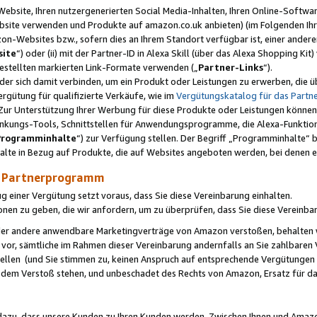
ebsite, Ihren nutzergenerierten Social Media-Inhalten, Ihren Online-Softwar
ebsite verwenden und Produkte auf amazon.co.uk anbieten) (im Folgenden Ihr
-Websites bzw., sofern dies an Ihrem Standort verfügbar ist, einer ander
ite
“) oder (ii) mit der Partner-ID in Alexa Skill (über das Alexa Shopping Ki
estellten markierten Link-Formate verwenden („
Partner-Links
“).
oder sich damit verbinden, um ein Produkt oder Leistungen zu erwerben, di
gütung für qualifizierte Verkäufe, wie im
Vergütungskatalog für das Part
Zur Unterstützung Ihrer Werbung für diese Produkte oder Leistungen können w
linkungs-Tools, Schnittstellen für Anwendungsprogramme, die Alexa-Funktion
Programminhalte
“) zur Verfügung stellen. Der Begriff „Programminhalte“ be
halte in Bezug auf Produkte, die auf Websites angeboten werden, bei denen 
as Partnerprogramm
einer Vergütung setzt voraus, dass Sie diese Vereinbarung einhalten.
ionen zu geben, die wir anfordern, um zu überprüfen, dass Sie diese Vereinba
oder andere anwendbare Marketingverträge von Amazon verstoßen, behalten w
 vor, sämtliche im Rahmen dieser Vereinbarung andernfalls an Sie zahlbare
tellen (und Sie stimmen zu, keinen Anspruch auf entsprechende Vergütungen
 dem Verstoß stehen, und unbeschadet des Rechts von Amazon, Ersatz für 
azu, dass unsere Kunden zu Ihren Kunden werden. Zwischen Ihnen und Amaz