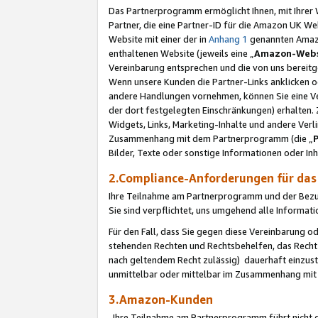
Das Partnerprogramm ermöglicht Ihnen, mit Ihrer W
Partner, die eine Partner-ID für die Amazon UK W
Website mit einer der in
Anhang 1
genannten Amazon
enthaltenen Website (jeweils eine „
Amazon-Webs
Vereinbarung entsprechen und die von uns bereitg
Wenn unsere Kunden die Partner-Links anklicken 
andere Handlungen vornehmen, können Sie eine Ver
der dort festgelegten Einschränkungen) erhalten. 
Widgets, Links, Marketing-Inhalte und andere Ver
Zusammenhang mit dem Partnerprogramm (die „
Bilder, Texte oder sonstige Informationen oder In
2.Compliance-Anforderungen für d
Ihre Teilnahme am Partnerprogramm und der Bezug 
Sie sind verpflichtet, uns umgehend alle Informat
Für den Fall, dass Sie gegen diese Vereinbarung 
stehenden Rechten und Rechtsbehelfen, das Recht
nach geltendem Recht zulässig) dauerhaft einzus
unmittelbar oder mittelbar im Zusammenhang mit
3.Amazon-Kunden
Ihre Teilnahme am Partnerprogramm führt nicht d