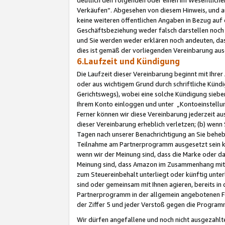
Verkäufen“. Abgesehen von diesem Hinweis, und a
keine weiteren öffentlichen Angaben in Bezug au
Geschäftsbeziehung weder falsch darstellen noch a
und Sie werden weder erklären noch andeuten, dass
dies ist gemäß der vorliegenden Vereinbarung ausd
6.Laufzeit und Kündigung
Die Laufzeit dieser Vereinbarung beginnt mit Ihre
oder aus wichtigem Grund durch schriftliche Kündi
Gerichtswegs), wobei eine solche Kündigung siebe
Ihrem Konto einloggen und unter „Kontoeinstellu
Ferner können wir diese Vereinbarung jederzeit aus
dieser Vereinbarung erheblich verletzen; (b) wenn
Tagen nach unserer Benachrichtigung an Sie behe
Teilnahme am Partnerprogramm ausgesetzt sein kö
wenn wir der Meinung sind, dass die Marke oder 
Meinung sind, dass Amazon im Zusammenhang mit d
zum Steuereinbehalt unterliegt oder künftig unter
sind oder gemeinsam mit Ihnen agieren, bereits in
Partnerprogramm in der allgemein angebotenen Fo
der Ziffer 5 und jeder Verstoß gegen die Programm
Wir dürfen angefallene und noch nicht ausgezahlt