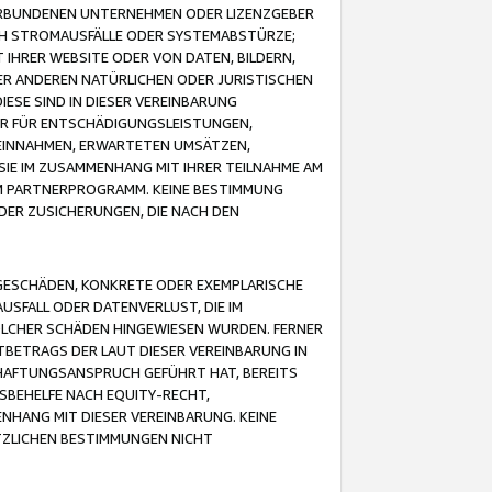
VERBUNDENEN UNTERNEHMEN ODER LIZENZGEBER
ICH STROMAUSFÄLLE ODER SYSTEMABSTÜRZE;
IHRER WEBSITE ODER VON DATEN, BILDERN,
ER ANDEREN NATÜRLICHEN ODER JURISTISCHEN
ESE SIND IN DIESER VEREINBARUNG
R FÜR ENTSCHÄDIGUNGSLEISTUNGEN,
EINNAHMEN, ERWARTETEN UMSÄTZEN,
SIE IM ZUSAMMENHANG MIT IHRER TEILNAHME AM
M PARTNERPROGRAMM. KEINE BESTIMMUNG
DER ZUSICHERUNGEN, DIE NACH DEN
GESCHÄDEN, KONKRETE ODER EXEMPLARISCHE
SFALL ODER DATENVERLUST, DIE IM
OLCHER SCHÄDEN HINGEWIESEN WURDEN. FERNER
BETRAGS DER LAUT DIESER VEREINBARUNG IN
HAFTUNGSANSPRUCH GEFÜHRT HAT, BEREITS
SBEHELFE NACH EQUITY-RECHT,
NHANG MIT DIESER VEREINBARUNG. KEINE
TZLICHEN BESTIMMUNGEN NICHT