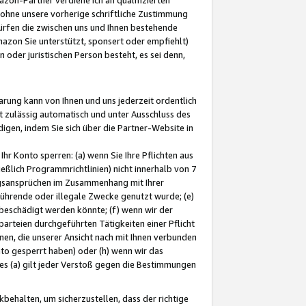
ohne unsere vorherige schriftliche Zustimmung
ürfen die zwischen uns und Ihnen bestehende
mazon Sie unterstützt, sponsert oder empfiehlt)
oder juristischen Person besteht, es sei denn,
arung kann von Ihnen und uns jederzeit ordentlich
t zulässig automatisch und unter Ausschluss des
gen, indem Sie sich über die Partner-Website in
hr Konto sperren: (a) wenn Sie Ihre Pflichten aus
eßlich Programmrichtlinien) nicht innerhalb von 7
ngsansprüchen im Zusammenhang mit Ihrer
ührende oder illegale Zwecke genutzt wurde; (e)
eschädigt werden könnte; (f) wenn wir der
rteien durchgeführten Tätigkeiten einer Pflicht
nen, die unserer Ansicht nach mit Ihnen verbunden
nto gesperrt haben) oder (h) wenn wir das
 (a) gilt jeder Verstoß gegen die Bestimmungen
ehalten, um sicherzustellen, dass der richtige