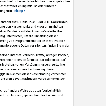
nschließlich einer tatsächlichen oder angeblichen
Geschäftsbeziehung mit uns oder unseren
mungen in
Anhang 3
.
schränkt auf E-Mails, Push- und SMS-Nachrichten.
ellung von Partner-Links und Programminhalten
 eines Produkts auf der Amazon-Website über
tig untersuchen, um die Einhaltung dieser
ntierung von Programminhalten als Best-Practice-
sonenbezogene Daten verarbeiten, finden Sie in der
telbar) Internet-Verkehr (Traffic) anregen können,
rnehmen jederzeit (unmittelbar oder mittelbar)
b stehen, (c) ein Versäumnis unsererseits, Ihre
fene oder eine andere Bestimmung dieser
r ggf. im Rahmen dieser Vereinbarung vornehmen
ch unseren bevollmächtigten Vertreter vorgelegt
ch auf andere Weise abtreten. Vorbehaltlich
rechtlich bindend, gegenüber den Parteien und